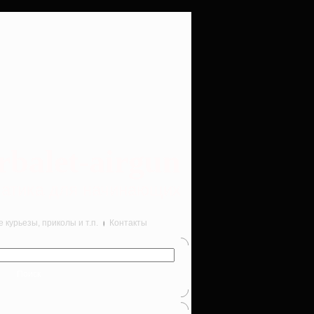
rbalet-airgun
вматика для начинающих
курьезы, приколы и т.п.
Контакты