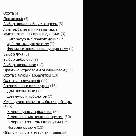
Статьи, обзоры
Охота
(4)
Про зверьё
(6)
Выбор оружия: общие вопросы
(6)
Луки. арбалеты и пневматика в
художественных произведениях
(3)
Литературные произведения на
арбалетно-лучную тему
(1)
Фильмы и сериалы на лучную тему
(1)
Выбор лука
(6)
Выбор арбалета
(8)
Выбор пневматики
(18)
Практика: стреляем и обслуживаем
(12)
Охота с луком и арбалетом
(13)
Охота с пневматикой
(11)
Боеприпасы и аксессуары
(15)
Для пневматики
(7)
Для луков и арбалетов
(7)
Мир оружия: новости, события, обзоры
(126)
В мире луков и арбалетов
(32)
В мире пневматического оружия
(60)
В мире огнестрельного оружия
(15)
История оружия
(13)
Оборудование: дачный тир, мишени,