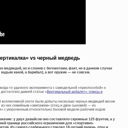
ертикалка» vs черный медведь
ко медведей, но и слонов с бегемотами, факт, но в данном случае
кадьяк какой, а барибал), а вот оружие — не совсем.
когда-то удачного эксперимента с самодельной «приспособой» к
 достаточно давней статье «
Вертикальный арбалет»: плюсы и
й коллективной охоте были добыты несколько черных медведей весом
и из них семейным «экипажем» (отец и двое сыновей) — из
и» с укороченным относительно базовой модели рабочим ходом
жение: у двух девайсов оно составляло скромные 125 фунтов, а у
ерхней границе российского ограничения для «спортивно-
тов. Из самого слабенького стрелял 18-летний парень, отец и