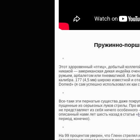
Пружинно-поршн
Этот здоровенный «птиц», добытый коллегой
никакой — американская дикая индейка очен
ружьем, арбалетом или пневматикой. Если б
калибра .177 (4,5 мм) широко известной и о
Domed» (я сам успешно использовал их как с
Все-таки эти пернатые существа даже покру
пущенные из серьезных луков стрелы. Про в
не представляет из себя ничего особенного 
описанный нами лет шесть назад в статье «
период, конечно).
На 99 процентов уверен, что Гленн стрелял и