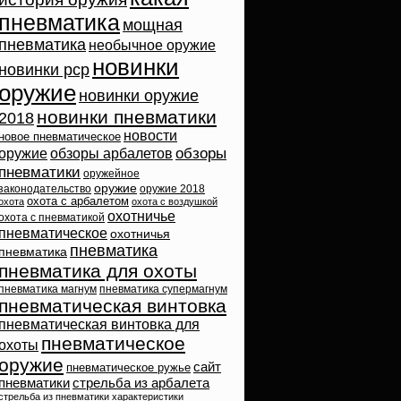
пневматика
мощная
пневматика
необычное оружие
новинки
новинки pcp
оружие
новинки оружие
новинки пневматики
2018
новости
новое пневматическое
обзоры
оружие
обзоры арбалетов
пневматики
оружейное
оружие
законодательство
оружие 2018
охота с арбалетом
охота
охота с воздушкой
охотничье
охота с пневматикой
пневматическое
охотничья
пневматика
пневматика
пневматика для охоты
пневматика магнум
пневматика супермагнум
пневматическая винтовка
пневматическая винтовка для
пневматическое
охоты
оружие
сайт
пневматическое ружье
пневматики
стрельба из арбалета
стрельба из пневматики
характеристики