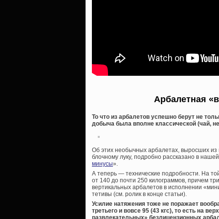
Арбалетная «в
То что из арбалетов успешно берут не толь
добыча была вполне классической (чай, не 
Об этих необычных арбалетах, выросших из 
блочному луку, подробно рассказано в нашей
минусы
».
А теперь — технические подробности. На то
от 140 до почти 250 килограммов, причем тр
вертикальных арбалетов в исполнении «мин
тетивы (см. ролик в конце статьи).
Усилие натяжения тоже не поражает вообра
третьего и вовсе 95 (43 кгс), то есть на в
развлекательных» безлицензионных арбале