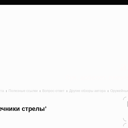
a
Лук, арбалет, пне
йта
Полезные ссылки
Вопрос-ответ
Другие обзоры автора
Оружейные 
ечники стрелы’