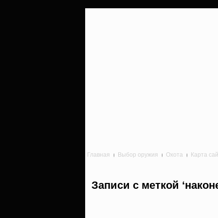
Главная
Выбор оружия
Охота
Карта са
Записи с меткой ‘након