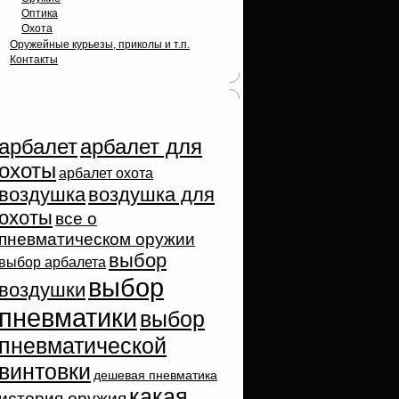
Оптика
Охота
Оружейные курьезы, приколы и т.п.
Контакты
Облако тэгов
арбалет
арбалет для
охоты
арбалет охота
воздушка
воздушка для
охоты
все о
пневматическом оружии
выбор
выбор арбалета
выбор
воздушки
пневматики
выбор
пневматической
винтовки
дешевая пневматика
какая
история оружия