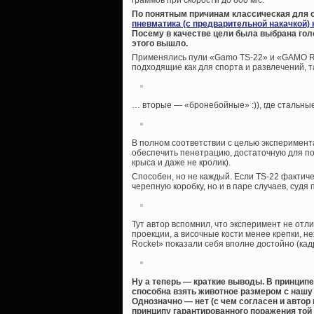
граммов при скорости до 800 м/с.
По понятным причинам классическая для о
пневматика (с предварительной накачкой)
Посему в качестве цели была выбрана голо
этого вышло.
Применялись пули «Gamo TS-22» и «GAMO R
подходящие как для спорта и развлечений, 
… вторые — «бронебойные» :)), где стальные
В полном соответствии с целью эксперимент
обеспечить пенетрацию, достаточную для по
крыса и даже не кролик).
Способен, но не каждый. Если TS-22 фактиче
черепную коробку, но и в паре случаев, судя 
Тут автор вспомнил, что эксперимент не от
проекции, а височные кости менее крепки, 
Rocket» показали себя вполне достойно (кадр
Ну а теперь — краткие выводы. В принципе
способна взять животное размером с нашу
Однозначно — нет (с чем согласен и автор 
принципу гарантированного поражения той 