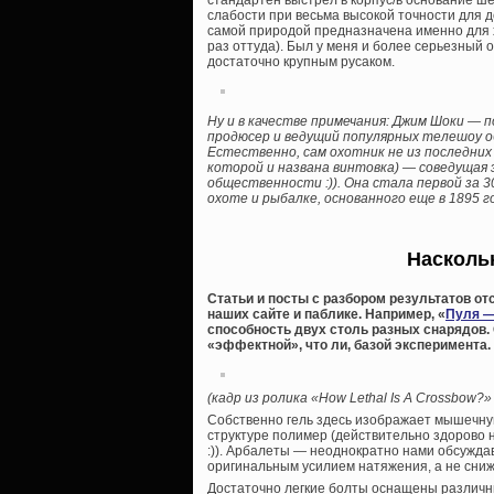
стандартен выстрел в корпус/в основание ш
слабости при весьма высокой точности для д
самой природой предназначена именно для х
раз оттуда). Был у меня и более серьезный 
достаточно крупным русаком.
Ну и в качестве примечания: Джим Шоки — 
продюсер и ведущий популярных телешоу об о
Естественно, сам охотник не из последних (
которой и названа винтовка) — соведущая 
общественности :)). Она стала первой за 3
охоте и рыбалке, основанного еще в 1895 го
Насколь
Статьи и посты с разбором результатов от
наших сайте и паблике. Например, «
Пуля —
способность двух столь разных снарядов.
«эффектной», что ли, базой эксперимента.
(кадр из ролика «How Lethal Is A Crossbow?» о
Собственно гель здесь изображает мышечную
структуре полимер (действительно здорово 
:)). Арбалеты — неоднократно нами обсужда
оригинальным усилием натяжения, а не сни
Достаточно легкие болты оснащены различн