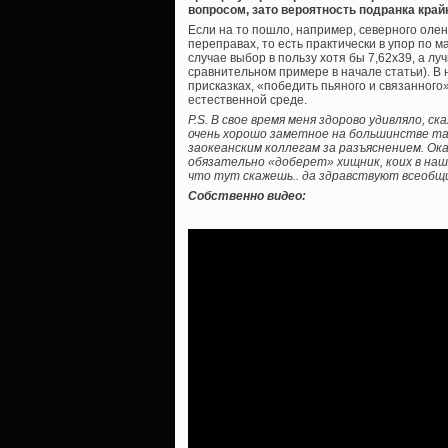
вопросом, зато вероятность подранка край
Если на то пошло, например, северного оле
переправах, то есть практически в упор по
случае выбор в пользу хотя бы 7,62х39, а лучш
сравнительном примере в начале статьи). В 
присказках, «победить пьяного и связанного»
естественной среде.
P.S. В свое время меня здорово удивляло, 
очень хорошо заметное на большинстве та
заокеанским коллегам за разъяснением. Ок
обязательно «доберет» хищник, коих в на
что тут скажешь.. да здравствуют всеобщи
Собственно видео: