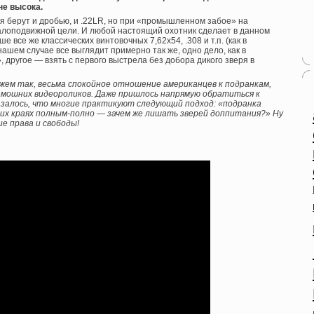
не высока.
ня берут и дробью, и .22LR, но при «промышленном забое» на
 малоподвижной цели. И любой настоящий охотник сделает в данном
е все же классических винтовочных 7,62х54, .308 и т.п. (как в
нашем случае все выглядит примерно так же, одно дело, как в
, другое — взять с первого выстрела без добора дикого зверя в
скажем так, весьма спокойное отношение американцев к подранкам,
мошних видеороликов. Даже пришлось напрямую обратиться к
азалось, что многие практикуют следующий подход: «подранка
ших краях полным-полно — зачем же лишать зверей доппитания?» Ну
е права и свободы!