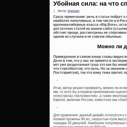
Убойная сила: на что 
|
Автор:
ingewarr
Сразу примечание: речь в статье пойдет 
наиболее популярных, в том числе и в Рос
крупнокалиберные класса «Big Bore», оста
достаточно статей на нашем сайте (ссылки
обстоит проще, рассмотрены не спортивно
одном из случаев и не совсем обычные.
Можно ли д
Приведенное в самом конце главы видео ве
Дело в том, что у нас не принято в эксп
вот уже разделанная туша это как бы неки
что стрел/болтов, что пуль. Но за океаном
Постскриптум), так что кому тема претит,
Итак, автор решил проверить, можно ли есл
мм, то хотя бы в первом приближении оцени
огнестрела) «белохвостик», а также многоз
Европе, включая Россию, известная как «Ga
Для сравнения: данный девайс относится к 
боевой пружины 90 кгс, скоростью пули массо
порядка 35 джоулей. Наиболее популярные 