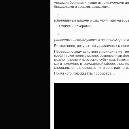
«подкалиберными», чаще используемыми дл
бродхэдами и «раскрывашками»…
(спортивные наконечники, тот, что на вид
… а также «шокерами»:
(«шокеры» используются в основном при о
Естественно, результаты у различных снаря
Перевод по ходу действия в принципе не тр
(ребят тоже понять можно: современный фет
можно подключить русские субтитры. Заметим
как и положено в гражданской сфере, в рол
специально подчеркивают, что речь идет о м
Приятного, так сказать, просмотра…