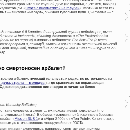
еи, пружинно-поршневая пневматика .177 в силу своей изначальной
обывания сравнительно крупной дичи (не воробья, а, скажем, вяхиря)
эдшотов (см. «
Охота с пневматикой на голубей
«, картинка взята как
опыт — винтовка «магнум», обычная купольная пуля 0,69 грамма — с
подполковник 4-й Канадской патрульной группы рейнджеров, ныне
хоте «Uncharted», «Hunting Adventures» и «The Professionals».
если не из первых) в мировых рейтингах. Его дочь Ева (в честь
этих программ и, пожалуй, являющаяся «лицом» охотничьей женской
0 лет девушкой, попавшей на обложку «Field & Stream» – журнала об
ду.
ко смертоносен арбалет?
стрелов в баллистический гель пусть и редко, но встречались на
 дура, стрела — молодец!
«, где сравнивается поражающая
 Однако представленное ниже видео отличается более
т Kentucky Ballistics)
 ткань человека, а скелет… ну, похоже, некий подходящий по
напоминающий кость). В общем, «условия, приближенные к боевым»
вшийся «
Mission SUB-1
» и «Viper S400» от «Ten Point». Конечно же, с
женным до отечественного «неоружейного» ГОСТа.
ыми типами наконечников, например, спортивными, причем