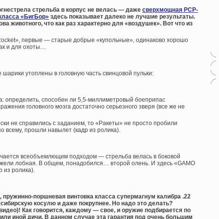
гнестрела стрельба в корпус не велась — даже
сверхмощная PCP-
 класса «БигБор»
здесь показывает далеко не лучшие результаты.
ва животного, что как раз характерно для «воздушек». Вот что из
ocket», первые — старые добрые «купольные», одинаково хорошо
так и для охоты…
 шарики утоплены в головную часть свинцовой пульки:
а: определить, способен ли 5,5-миллиметровый боеприпас
ражения головного мозга достаточно серьезного зверя (все же не
ски не справились с заданием, то «Ракеты» не просто пробили
по всему, прошли навылет (кадр из ролика).
личается всеобъемлющим подходом — стрельба велась в боковой
нежели лобная. В общем, понадобился… второй олень. И здесь «GAMO
 из ролика).
, пружинно-поршневая винтовка класса супермагнум калибра .22
 сибирскую косулю и даже покрупнее. Но надо это делать?
видео)! Как говорится, каждому — свое, и оружие подбирается по
или иной дичи. В данном случае эта гарантия под очень большим