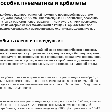
способна пневматика и арбалеты
о наиболее распространенной пружинно-поршневой пневматике
сии, калибров 4,5 и 5,5 мм. Сверхмощные PCP-винтовки, особенно
нутся за рамками повествования — им и охоте с ними посвящено
 на некоторые из них можно найти в конце). С арбалетами все
-развлекательные, а исключительно охотничьи модели, пусть в
обыть оленя из «воздушки»
сьма своеобразное, по крайней мере для российского охотника.
ериментальных целях устраивать пострелушки по добытому зверю —
й «продукт», на котором не грех опробовать пробивную способность
 несколько иной подход, в том числе и к проблеме подранков (см.
 просто не смотрите, основные моменты отражены в данной статье.
и не убить оленя из пружинно-поршневого супермагнума калибра 5,5
ть такую возможность. Для этого был использован свежедобытый (из
арядная испанская пневматическая винтовка «Gamo Swarm Magnum», в
mo Replay 10 Magnum».
так называемым «супермагнумам», с компрессором 29х120 мм, усилием
й около 1,1 грамма до 290 метров в секунду и дульной энергией
карабины для зверовой охоты выдают до 3600 Дж пулей массой 10-12