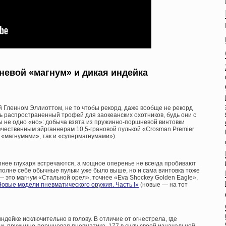
евой «магнум» и дикая индейка
 Гленном Эллиоттом, не то чтобы рекорд, даже вообще не рекорд
ь распространенный трофей для заокеанских охотников, будь они с
ы не одно «но»: добыча взята из пружинно-поршневой винтовки
течественным эйрганнерам 10,5-грановой пулькой «Crosman Premier
 «магнумами», так и «супермагнумами»).
пнее глухаря встречаются, а мощное оперенье не всегда пробивают
полне себе обычные пульки уже было выше, но и сама винтовка тоже
— это магнум «Стальной орел», точнее «Eva Shockey Golden Eagle»,
Новые модели пневматического оружия. Часть I»
(новые — на тот
ндейке исключительно в голову. В отличие от огнестрела, где