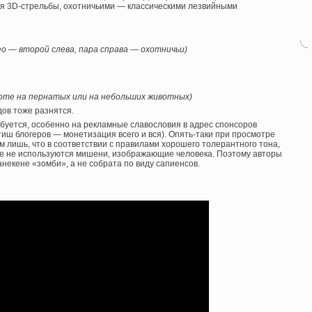
я 3D-стрельбы, охотничьими — классическими лезвийными
ео — второй слева, пара справа — охотничьи)
хоте на пернатых или на небольших животных)
дов тоже разнятся.
ебуется, особенно на рекламные славословия в адрес спонсоров
иш блогеров — монетизация всего и вся). Опять-таки при просмотре
 лишь, что в соответствии с правилами хорошего толерантного тона,
ике не используются мишени, изображающие человека. Поэтому авторы
анекене «зомби», а не собрата по виду сапиенсов.