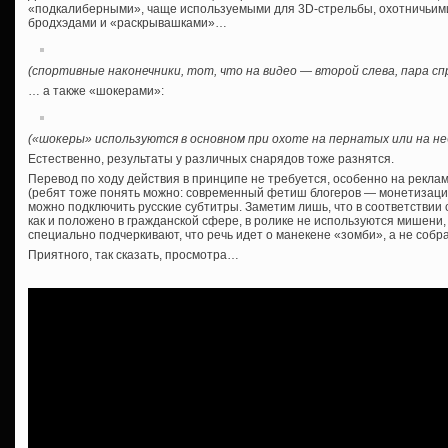
«подкалиберными», чаще используемыми для 3D-стрельбы, охотничьим
бродхэдами и «раскрывашками»…
(спортивные наконечники, тот, что на видео — второй слева, пара с
… а также «шокерами»:
(«шокеры» используются в основном при охоте на пернатых или на н
Естественно, результаты у различных снарядов тоже разнятся.
Перевод по ходу действия в принципе не требуется, особенно на рекла
(ребят тоже понять можно: современный фетиш блогеров — монетизация 
можно подключить русские субтитры. Заметим лишь, что в соответствии
как и положено в гражданской сфере, в ролике не используются мишен
специально подчеркивают, что речь идет о манекене «зомби», а не собра
Приятного, так сказать, просмотра…