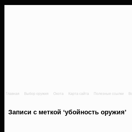
Главная
Выбор оружия
Охота
Карта сайта
Полезные ссылки
В
Записи с меткой ‘убойность оружия’