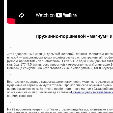
Пружинно-поршневой «магнум» и 
Этот здоровенный «птиц», добытый коллегой Гленном Эллиоттом, не то
никакой — американская дикая индейка очень распространенный трофей 
ружьем, арбалетом или пневматикой. Если бы не одно «но»: добыча взя
калибра .177 (4,5 мм) широко известной и отечественным эйрганнерам 1
Domed» (я сам успешно использовал их как с «магнумами», так и «супер
Все-таки эти пернатые существа даже покрупнее глухаря встречаются, 
пущенные из серьезных луков стрелы. Про вполне себе обычные пульки 
не представляет из себя ничего особенного — это магнум «Стальной оре
описанный нами лет шесть назад в статье «
Новые модели пневматическо
период, конечно).
На 99 процентов уверен, что Гленн стрелял индейке исключительно в голо