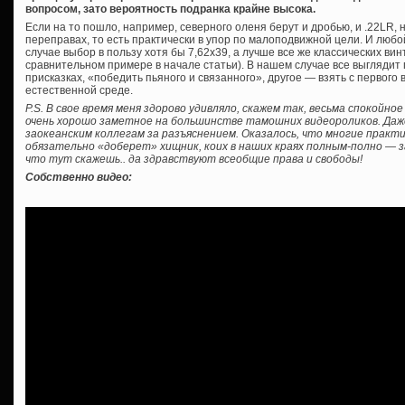
вопросом, зато вероятность подранка крайне высока.
Если на то пошло, например, северного оленя берут и дробью, и .22LR
переправах, то есть практически в упор по малоподвижной цели. И люб
случае выбор в пользу хотя бы 7,62х39, а лучше все же классических винто
сравнительном примере в начале статьи). В нашем случае все выглядит п
присказках, «победить пьяного и связанного», другое — взять с первого 
естественной среде.
P.S. В свое время меня здорово удивляло, скажем так, весьма спокойн
очень хорошо заметное на большинстве тамошних видеороликов. Даж
заокеанским коллегам за разъяснением. Оказалось, что многие практ
обязательно «доберет» хищник, коих в наших краях полным-полно — 
что тут скажешь.. да здравствуют всеобщие права и свободы!
Собственно видео: