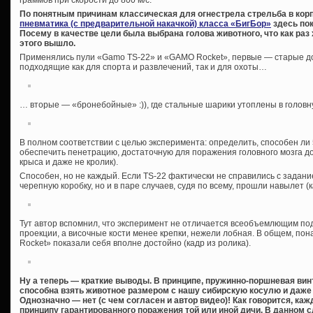
граммов при скорости до 800 м/с.
По понятным причинам классическая для огнестрела стрельба в кор
пневматика (с предварительной накачкой) класса «БигБор»
здесь пок
Посему в качестве цели была выбрана голова животного, что как раз 
этого вышло.
Применялись пули «Gamo TS-22» и «GAMO Rocket», первые — старые д
подходящие как для спорта и развлечений, так и для охоты…
… вторые — «бронебойные» :)), где стальные шарики утоплены в головну
В полном соответствии с целью эксперимента: определить, способен л
обеспечить пенетрацию, достаточную для поражения головного мозга до
крыса и даже не кролик).
Способен, но не каждый. Если TS-22 фактически не справились с задани
черепную коробку, но и в паре случаев, судя по всему, прошли навылет (к
Тут автор вспомнил, что эксперимент не отличается всеобъемлющим по
проекции, а височные кости менее крепки, нежели лобная. В общем, п
Rocket» показали себя вполне достойно (кадр из ролика).
Ну а теперь — краткие выводы. В принципе, пружинно-поршневая вин
способна взять животное размером с нашу сибирскую косулю и даже 
Однозначно — нет (с чем согласен и автор видео)! Как говорится, ка
принципу гарантированного поражения той или иной дичи. В данном 