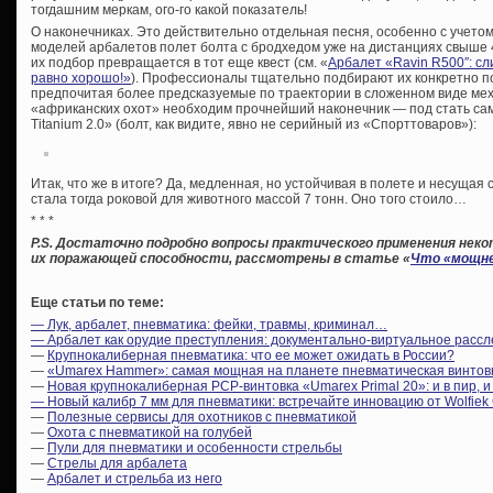
тогдашним меркам, ого-го какой показатель!
О наконечниках. Это действительно отдельная песня, особенно с учетом
моделей арбалетов полет болта с бродхедом уже на дистанциях свыше 
их подбор превращается в тот еще квест (см. «
Арбалет «Ravin R500″: с
равно хорошо!»
). Профессионалы тщательно подбирают их конкретно под
предпочитая более предсказуемые по траектории в сложенном виде ме
«африканских охот» необходим прочнейший наконечник — под стать сам
Titanium 2.0» (болт, как видите, явно не серийный из «Спорттоваров»):
Итак, что же в итоге? Да, медленная, но устойчивая в полете и несуща
стала тогда роковой для животного массой 7 тонн. Оно того стоило…
* * *
P.S. Достаточно подробно вопросы практического применения неко
их поражающей способности, рассмотрены в статье «
Что «мощне
Еще статьи по теме:
— Лук, арбалет, пневматика: фейки, травмы, криминал…
— Арбалет как орудие преступления: документально-виртуальное расс
—
Крупнокалиберная пневматика: что ее может ожидать в России?
—
«Umarex Hammer»: самая мощная на планете пневматическая винтов
—
Новая крупнокалиберная PCP-винтовка «Umarex Primal 20»: и в пир, и
— Новый калибр 7 мм для пневматики: встречайте инновацию от Wolfiek
—
Полезные сервисы для охотников с пневматикой
—
Охота с пневматикой на голубей
—
Пули для пневматики и особенности стрельбы
—
Стрелы для арбалета
—
Арбалет и стрельба из него