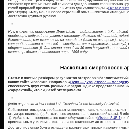
стандартен выстрел в корпус/в основание шеи, пружинно-поршневая пне
слабости при весьма высокой точности для добывания сравнительно круп
самой природой предназначена именно для хэдшотов (см. «
Охота с пне
раз оттуда). Был у меня и более серьезный опыт — винтовка «магнум», 
достаточно крупным русаком.
Ну и в качестве примечания: Джим Шоки — подполковник 4-й Канадско
продюсер и ведущий популярных телешоу об охоте «Uncharted», «Hunting
Естественно, сам охотник не из последних (если не из первых) в миров
которой и названа винтовка) — соведущая этих программ и, пожалуй,
общественности :)). Она стала первой за 30 лет девушкой, попавшей н
охоте и рыбалке, основанного еще в 1895 году.
Насколько смертоносен а
Статьи и посты с разбором результатов отстрелов в баллистический г
наших сайте и паблике. Например, «
Пуля — дура, стрела — молодец!
способность двух столь разных снарядов. Однако представленное н
«эффектной», что ли, базой эксперимента.
(кадр из ролика «How Lethal Is A Crossbow?» от Kentucky Ballistics)
Собственно гель здесь изображает мышечную ткань человека, а скелет…
структуре полимер (действительно здорово напоминающий кость). В об
:)). Арбалеты — неоднократно нами обсуждавшийся «
Mission SUB-1
» и «
оригинальным усилием натяжения, а не сниженным до отечественного 
Достаточно легкие болты оснащены различными типами наконечников, 