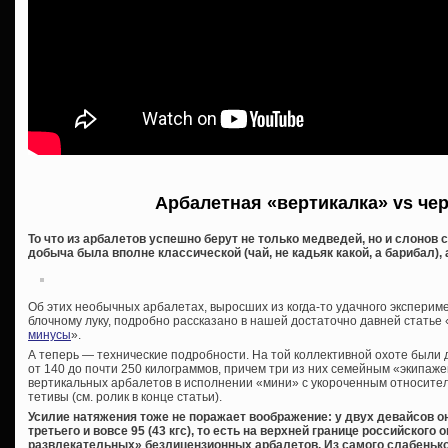
Арбалетная «вертикалка» vs че
То что из арбалетов успешно берут не только медведей, но и слонов 
добыча была вполне классической (чай, не кадьяк какой, а барибал), 
Об этих необычных арбалетах, выросших из когда-то удачного эксперим
блочному луку, подробно рассказано в нашей достаточно давней статье 
минусы
».
А теперь — технические подробности. На той коллективной охоте были
от 140 до почти 250 килограммов, причем три из них семейным «экипаже
вертикальных арбалетов в исполнении «мини» с укороченным относите
тетивы (см. ролик в конце статьи).
Усилие натяжения тоже не поражает воображение: у двух девайсов о
третьего и вовсе 95 (43 кгс), то есть на верхней границе российского
развлекательных» безлицензионных арбалетов. Из самого слабеньког