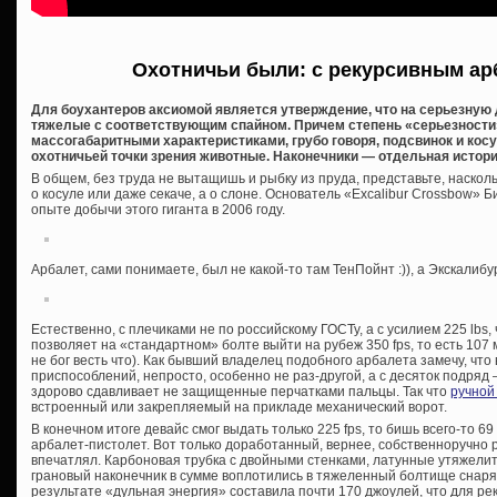
Охотничьи были: с рекурсивным ар
Для боухантеров аксиомой является утверждение, что на серьезную
тяжелые с соответствующим спайном. Причем степень «серьезности»
массогабаритными характеристиками, грубо говоря, подсвинок и косу
охотничьей точки зрения животные. Наконечники — отдельная история,
В общем, без труда не вытащишь и рыбку из пруда, представьте, насколь
о косуле или даже секаче, а о слоне. Основатель «Excalibur Crossbow»
опыте добычи этого гиганта в 2006 году.
Арбалет, сами понимаете, был не какой-то там ТенПойнт :)), а Экскалибу
Естественно, с плечиками не по российскому ГОСТу, а с усилием 225 lbs
позволяет на «стандартном» болте выйти на рубеж 350 fps, то есть 107
не бог весть что). Как бывший владелец подобного арбалета замечу, что 
приспособлений, непросто, особенно не раз-другой, а с десяток подряд 
здорово сдавливает не защищенные перчатками пальцы. Так что
ручной
встроенный или закрепляемый на прикладе механический ворот.
В конечном итоге девайс смог выдать только 225 fps, то бишь всего-то 69
арбалет-пистолет. Вот только доработанный, вернее, собственноручно
впечатлял. Карбоновая трубка с двойными стенками, латунные утяжелит
грановый наконечник в сумме воплотились в тяжеленный болтище снаряж
результате «дульная энергия» составила почти 170 джоулей, что для ре