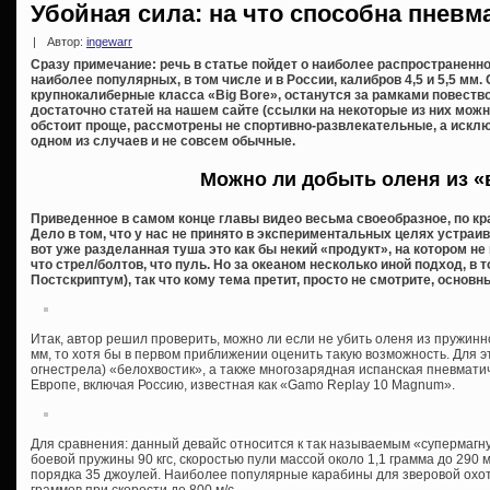
Убойная сила: на что способна пневм
|
Автор:
ingewarr
Сразу примечание: речь в статье пойдет о наиболее распространен
наиболее популярных, в том числе и в России, калибров 4,5 и 5,5 м
крупнокалиберные класса «Big Bore», останутся за рамками повеств
достаточно статей на нашем сайте (ссылки на некоторые из них можно
обстоит проще, рассмотрены не спортивно-развлекательные, а исклю
одном из случаев и не совсем обычные.
Можно ли добыть оленя из «
Приведенное в самом конце главы видео весьма своеобразное, по кр
Дело в том, что у нас не принято в экспериментальных целях устра
вот уже разделанная туша это как бы некий «продукт», на котором н
что стрел/болтов, что пуль. Но за океаном несколько иной подход, в 
Постскриптум), так что кому тема претит, просто не смотрите, основ
Итак, автор решил проверить, можно ли если не убить оленя из пружин
мм, то хотя бы в первом приближении оценить такую возможность. Для 
огнестрела) «белохвостик», а также многозарядная испанская пневмат
Европе, включая Россию, известная как «Gamo Replay 10 Magnum».
Для сравнения: данный девайс относится к так называемым «супермагн
боевой пружины 90 кгс, скоростью пули массой около 1,1 грамма до 290 
порядка 35 джоулей. Наиболее популярные карабины для зверовой охот