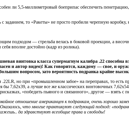
особен ли 5,5-миллиметровый боеприпас обеспечить пенетрацию,
с заданием, то «Ракеты» не просто пробили черепную коробку, но
ющим подходом — стрельба велась в боковой проекции, а височн
себя вполне достойно (кадр из ролика).
невая винтовка класса супермагнум калибра .22 способна в
огласен и автор видео)! Как говорится, каждому — свое, и о
ь большим вопросом, зато вероятность подранка крайне высок
 и .22LR, но при «промышленном забое» на переправах, то есть
 бы 7,62х39, а лучше все же классических винтовочных 7,62х54, .
рисказках, «победить пьяного и связанного», другое — взять с пе
 спокойное отношение американцев к подранкам, очень хорошо з
 Оказалось, что многие практикуют следующий подход: «подранк
ажешь.. да здравствуют всеобщие права и свободы!