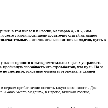
ых, в том числе и в России, калибров 4,5 и 5,5 мм.
и охоте с ними посвящено достаточно статей на нашем
азвлекательные, а исключительно охотничьи модели, пусть в
о у нас не принято в экспериментальных целях устраивать
 пробивную способность что стрел/болтов, что пуль. Но за
осто не смотрите, основные моменты отражены в данной
бы в первом приближении оценить такую возможность. Для
вка «Gamo Swarm Magnum», в Европе, включая Россию,