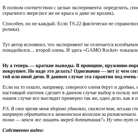
В полном соответствии с целью эксперимента: определить, сп
серьезного зверя (все же не крыса и даже не кролик).
Способен, но не каждый. Если TS-22 фактически не справились 
ролика).
Тут автор вспомнил, что эксперимент не отличается всеобъемл
понадобился… второй олень. И здесь «GAMO Rocket» показали 
Ну а теперь — краткие выводы. В принципе, пружинно-порш
покрупнее. Но надо это делать? Однозначно — нет (с чем с
той или иной дичи. В данном случае эта гарантия под очен
Если на то пошло, например, северного оленя берут и дробью,
настоящий охотник сделает в данном случае выбор в пользу хотя
нашем случае все выглядит примерно так же, одно дело, как в п
P.S. В свое время меня здорово удивляло, скажем так, весьма
напрямую обратиться к заокеанским коллегам за разъяснением.
полно — зачем же лишать зверей доппитания?» Ну что тут ск
Собственно видео: