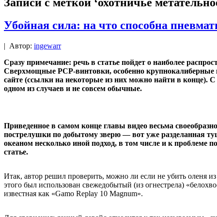
Записи с меткой ‘охотничье метательно
Убойная сила: на что способна пневмат
|
Автор:
ingewarr
Сразу примечание: речь в статье пойдет о наиболее распро
Сверхмощные PCP-винтовки, особенно крупнокалиберные кла
сайте (ссылки на некоторые из них можно найти в конце). 
одном из случаев и не совсем обычные.
Приведенное в самом конце главы видео весьма своеобразное
пострелушки по добытому зверю — вот уже разделанная туша
океаном несколько иной подход, в том числе и к проблеме 
статье.
Итак, автор решил проверить, можно ли если не убить оленя 
этого был использован свежедобытый (из огнестрела) «белохв
известная как «Gamo Replay 10 Magnum».