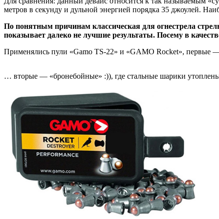
Для сравнения: данный девайс относится к так называемым «су
метров в секунду и дульной энергией порядка 35 джоулей. Наи
По понятным причинам классическая для огнестрела стрель
показывает далеко не лучшие результаты. Посему в качеств
Применялись пули «Gamo TS-22» и «GAMO Rocket», первые — с
… вторые — «бронебойные» :)), где стальные шарики утоплены