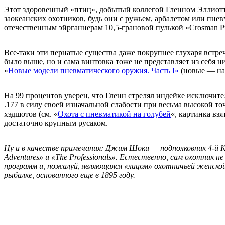
Этот здоровенный «птиц», добытый коллегой Гленном Эллиотто
заокеанских охотников, будь они с ружьем, арбалетом или пне
отечественным эйрганнерам 10,5-грановой пулькой «Crosman Pr
Все-таки эти пернатые существа даже покрупнее глухаря встре
было выше, но и сама винтовка тоже не представляет из себя н
«
Новые модели пневматического оружия. Часть I»
(новые — на 
На 99 процентов уверен, что Гленн стрелял индейке исключите
.177 в силу своей изначальной слабости при весьма высокой т
хэдшотов (см. «
Охота с пневматикой на голубей
«, картинка вз
достаточно крупным русаком.
Ну и в качестве примечания: Джим Шоки — подполковник 4-й К
Adventures» и «The Professionals». Естественно, сам охотник н
программ и, пожалуй, являющаяся «лицом» охотничьей женской 
рыбалке, основанного еще в 1895 году.