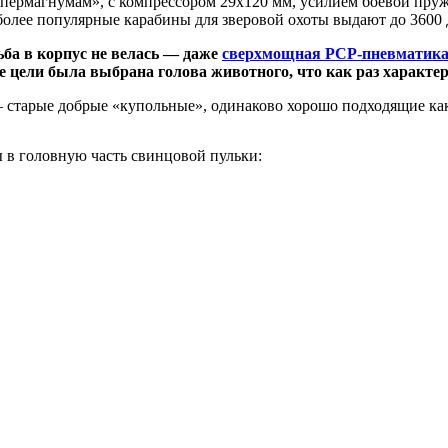
пермагнумам», с компрессором 29х120 мм, усилием боевой пружи
более популярные карабины для зверовой охоты выдают до 3600 Д
ба в корпус не велась — даже
сверхмощная PCP-пневматика 
е цели была выбрана голова животного, что как раз характер
тарые добрые «купольные», одинаково хорошо подходящие как 
 в головную часть свинцовой пульки: