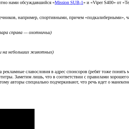
атно нами обсуждавшийся «
Mission SUB-1
» и «Viper S400» от «T
ечников, например, спортивными, причем «подкалиберными», 
 пара справа — охотничьи)
ли на небольших животных)
на рекламные славословия в адрес спонсоров (ребят тоже понят
титры. Заметим лишь, что в соответствии с правилами хорошего 
му авторы специально подчеркивают, что речь идет о манекене 