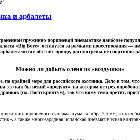
е’
ика и арбалеты
страненной пружинно-поршневой пневматике наиболее популярн
сса «Big Bore», останутся за рамками повествования — им 
С арбалетами все обстоит проще, рассмотрены не спортивно-р
Можно ли добыть оленя из «воздушки»
, по крайней мере для российского охотника. Дело в том, чт
 это как бы некий «продукт», на котором не грех опробовать
подранков (см. Постскриптум), так что кому тема претит, пр
из пружинно-поршневого супермагнума калибра 5,5 мм, то хотя 
остик», а также многозарядная испанская пневматическая винто