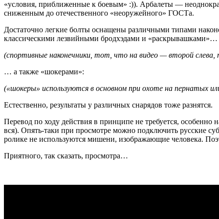
«условия, приближенные к боевым» :)). Арбалеты — неоднокр
сниженным до отечественного «неоружейного» ГОСТа.
Достаточно легкие болты оснащены различными типами након
классическими лезвийными бродхэдами и «раскрывашками»…
(спортивные наконечники, тот, что на видео — второй слева,
… а также «шокерами»:
(«шокеры» используются в основном при охоте на пернатых и
Естественно, результаты у различных снарядов тоже разнятся.
Перевод по ходу действия в принципе не требуется, особенно 
вся). Опять-таки при просмотре можно подключить русские суб
ролике не используются мишени, изображающие человека. Поэто
Приятного, так сказать, просмотра…