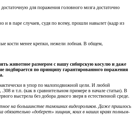
 достаточную для поражения головного мозга достаточно
 и в паре случаев, судя по всему, прошли навылет (кадр из
ые кости менее крепки, нежели лобная. В общем,
зять животное размером с нашу сибирскую косулю и даже
ружие подбирается по принципу гарантированного поражения
а.
 практически в упор по малоподвижной цели. И любой
308 и т.п. (как в сравнительном примере в начале статьи). В
рвого выстрела без добора дикого зверя в естественной среде.
аметное на большинстве тамошних видеороликов. Даже пришлось
а обязательно «доберет» хищник, коих в наших краях полным-