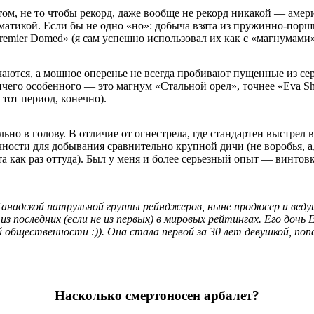
м, не то чтобы рекорд, даже вообще не рекорд никакой — амер
вматикой. Если бы не одно «но»: добыча взята из пружинно-порш
emier Domed» (я сам успешно использовал их как с «магнумами»
чаются, а мощное оперенье не всегда пробивают пущенные из се
ичего особенного — это магнум «Стальной орел», точнее «Eva Sh
тот период, конечно).
льно в голову. В отличие от огнестрела, где стандартен выстре
очности для добывания сравнительно крупной дичи (не воробья, 
ята как раз оттуда). Был у меня и более серьезный опыт — винто
анадской патрульной группы рейнджеров, ныне продюсер и веду
е из последних (если не из первых) в мировых рейтингах. Его доч
общественности :)). Она стала первой за 30 лет девушкой, поп
Насколько смертоносен арбалет?