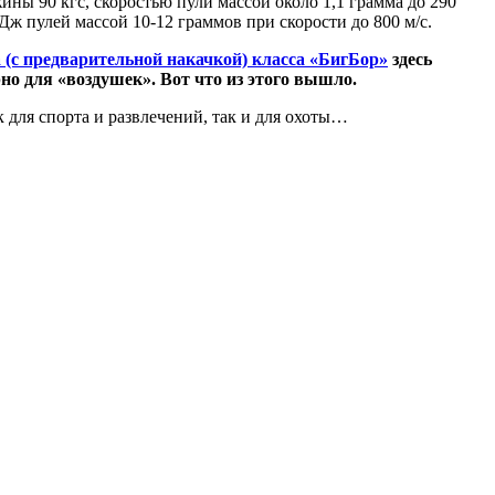
ны 90 кгс, скоростью пули массой около 1,1 грамма до 290
ж пулей массой 10-12 граммов при скорости до 800 м/с.
(с предварительной накачкой) класса «БигБор»
здесь
но для «воздушек». Вот что из этого вышло.
для спорта и развлечений, так и для охоты…