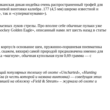
иканская дикая индейка очень распространенный трофей для
невой винтовки калибра .177 (4,5 мм) широко известной и
, так и «супермагнумами»).
рьезных луков стрелы. Про вполне себе обычные пульки уже
ockey Golden Eagle», описанный нами лет шесть назад в статье
л в корпус/в основание шеи, пружинно-поршневая пневматика
а, скажем, вяхиря) самой природой предназначена именно для
вка «магнум», обычная купольная пуля 0,69 грамма — с
щий популярных телешоу об охоте «Uncharted», «Hunting
ь Ева (в честь которой и названа винтовка) — соведущая этих
авшей на обложку «Field & Stream» – журнала об охоте и