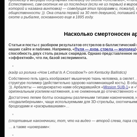
продюсер и ведущий популярных телешоу об охоте «Uncharted», «Hunting
Естественно, сам охотник не из последних (если не из первых) в миров
которой и названа винтовка) — соведущая этих программ и, пожалуй,
общественности :)). Она стала первой за 30 лет девушкой, попавшей н
охоте и рыбалке, основанного еще в 1895 году.
Насколько смертоносен а
Статьи и посты с разбором результатов отстрелов в баллистический г
наших сайте и паблике. Например, «
Пуля — дура, стрела — молодец!
способность двух столь разных снарядов. Однако представленное н
«эффектной», что ли, базой эксперимента.
(кадр из ролика «How Lethal Is A Crossbow?» от Kentucky Ballistics)
Собственно гель здесь изображает мышечную ткань человека, а скелет…
структуре полимер (действительно здорово напоминающий кость). В об
:)). Арбалеты — неоднократно нами обсуждавшийся «
Mission SUB-1
» и «
оригинальным усилием натяжения, а не сниженным до отечественного 
Достаточно легкие болты оснащены различными типами наконечников, 
«подкалиберными», чаще используемыми для 3D-стрельбы, охотничьим
бродхэдами и «раскрывашками»…
(спортивные наконечники, тот, что на видео — второй слева, пара с
… а также «шокерами»: