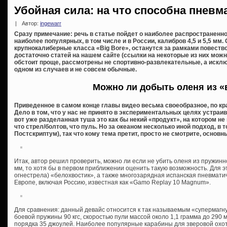
Убойная сила: на что способна пневм
|
Автор:
ingewarr
Сразу примечание: речь в статье пойдет о наиболее распространен
наиболее популярных, в том числе и в России, калибров 4,5 и 5,5 м
крупнокалиберные класса «Big Bore», останутся за рамками повеств
достаточно статей на нашем сайте (ссылки на некоторые из них можно
обстоит проще, рассмотрены не спортивно-развлекательные, а исклю
одном из случаев и не совсем обычные.
Можно ли добыть оленя из «
Приведенное в самом конце главы видео весьма своеобразное, по кр
Дело в том, что у нас не принято в экспериментальных целях устра
вот уже разделанная туша это как бы некий «продукт», на котором н
что стрел/болтов, что пуль. Но за океаном несколько иной подход, в 
Постскриптум), так что кому тема претит, просто не смотрите, основ
Итак, автор решил проверить, можно ли если не убить оленя из пружин
мм, то хотя бы в первом приближении оценить такую возможность. Для 
огнестрела) «белохвостик», а также многозарядная испанская пневмат
Европе, включая Россию, известная как «Gamo Replay 10 Magnum».
Для сравнения: данный девайс относится к так называемым «супермагн
боевой пружины 90 кгс, скоростью пули массой около 1,1 грамма до 290 
порядка 35 джоулей. Наиболее популярные карабины для зверовой охот