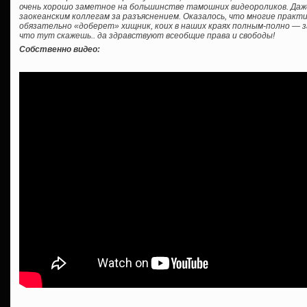
очень хорошо заметное на большинстве тамошних видеороликов. Даж
заокеанским коллегам за разъяснением. Оказалось, что многие практ
обязательно «доберет» хищник, коих в наших краях полным-полно — 
что тут скажешь.. да здравствуют всеобщие права и свободы!
Собственно видео: