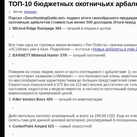
ТОП-10 бюджетных охотничьих арбале
|
Автор:
ingewarr
Портал «DeerHuntingGuide.net» подвел итоги своеобразного предвари
охотничьих арбалетов стоимостью менее 500 долларов. Итоги перед
1.
Wicked Ridge Rampage 360
— лучший в общем и целом:
Все-таки одна из торговых марок великого «Тен Пойнта», причем шикар
«ACUdraw» уже в базе. Подробнее — в статье «
Новые арбалеты и луки 
2.
BARNETT Whitetail Hunter STR
— лучший охотничий:
Поверим на слово людям, много и часто охотящимся с арбалетами :)), н
соответствуют названию («Whitetail» — это белохвостый олень, животно
по массогабаритным характеристикам до больших представителей семе
Скоростных показателей в 375 fps (ок 115 м/с) вполне достаточно не то
охотников, недостатки у модели имеются, в частности простенький прице
компенсируются приемлемой ценой.
3.
Killer Instinct Boss 405
— лучший по комплектации:
Действительно неплохо упакованный, и всего за 299,99 USD. Еще из пл
(опять-таки для данной ценовой категории), регулируемый 6-позиционный
4.
CenterPoint Amped 425
— самый скоростной: