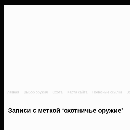
Главная
Выбор оружия
Охота
Карта сайта
Полезные ссылки
В
Записи с меткой ‘охотничье оружие’