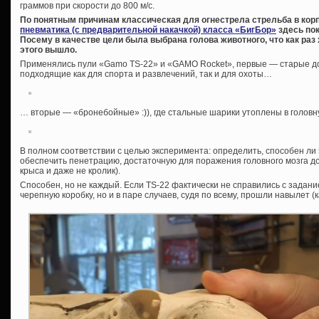
граммов при скорости до 800 м/с.
По понятным причинам классическая для огнестрела стрельба в кор
пневматика (с предварительной накачкой) класса «БигБор»
здесь пок
Посему в качестве цели была выбрана голова животного, что как раз 
этого вышло.
Применялись пули «Gamo TS-22» и «GAMO Rocket», первые — старые д
подходящие как для спорта и развлечений, так и для охоты…
… вторые — «бронебойные» :)), где стальные шарики утоплены в головну
В полном соответствии с целью эксперимента: определить, способен л
обеспечить пенетрацию, достаточную для поражения головного мозга до
крыса и даже не кролик).
Способен, но не каждый. Если TS-22 фактически не справились с задани
черепную коробку, но и в паре случаев, судя по всему, прошли навылет (к