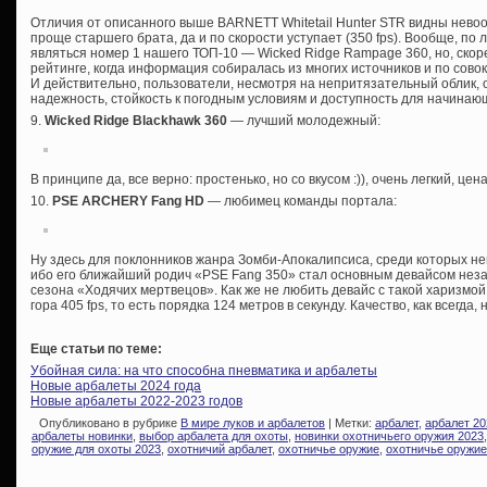
Отличия от описанного выше BARNETT Whitetail Hunter STR видны нев
проще старшего брата, да и по скорости уступает (350 fps). Вообще, по
являться номер 1 нашего ТОП-10 — Wicked Ridge Rampage 360, но, скоре
рейтинге, когда информация собиралась из многих источников и по сово
И действительно, пользователи, несмотря на непритязательный облик, 
надежность, стойкость к погодным условиям и доступность для начинаю
9.
Wicked Ridge Blackhawk 360
— лучший молодежный:
В принципе да, все верно: простенько, но со вкусом :)), очень легкий, це
10.
PSE ARCHERY Fang HD
— любимец команды портала:
Ну здесь для поклонников жанра Зомби-Апокалипсиса, среди которых нем
ибо его ближайший родич «PSE Fang 350» стал основным девайсом незаб
сезона «Ходячих мертвецов». Как же не любить девайс с такой харизмой
гора 405 fps, то есть порядка 124 метров в секунду. Качество, как всегда, 
Еще статьи по теме:
Убойная сила: на что способна пневматика и арбалеты
Новые арбалеты 2024 года
Новые арбалеты 2022-2023 годов
Опубликовано в рубрике
В мире луков и арбалетов
| Метки:
арбалет
,
арбалет 20
арбалеты новинки
,
выбор арбалета для охоты
,
новинки охотничьего оружия 2023
оружие для охоты 2023
,
охотничий арбалет
,
охотничье оружие
,
охотничье оружие