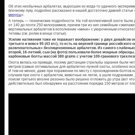
Об этих необычных арбалетах, выросших из когда-то удачного эксперим
блочному луку, подробно рассказано в нашей достаточно давней статье 
минусы
».
А теперь — технические подробности. На той коллективной охоте были
от 140 до почти 250 килограммов, причем три из них семейным «экипаже
вертикальных арбалетов в исполнении «мини» с укороченным относите
тетивы (см. ролик в конце статьи).
Усилие натяжения тоже не поражает воображение: у двух девайсов о
третьего и вовсе 95 (43 кгс), то есть на верхней границе российского
развлекательных» безлицензионных арбалетов. Из самого слабеньког
второй, 16-летний, сын (на фото) пользовали более мощные образц
карбоновые болты массой 380 grains с учетом 100-гранового трехлез
Охота велась на приваде, посему дистанции стрельбы заранее были чет
метров (самые оптимальные для арбалетно-лучной охоты, особенно исх
И тем не менее, даже при поражении по месту с прохождением болтов н
случаев при охоте с арбалетом, животные не легли, а ушли подранками.
поиски третьего вполне резонно было решено отложить до утра (вот что 
действительно был обнаружен на расстоянии порядка 150 метров от пл