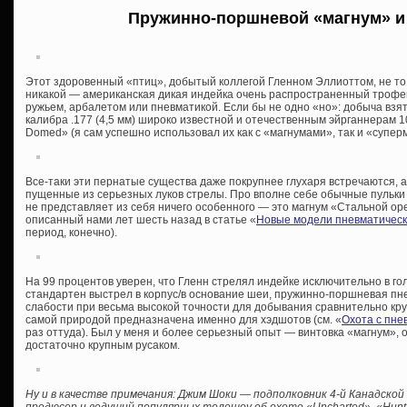
Пружинно-поршневой «магнум» и 
Этот здоровенный «птиц», добытый коллегой Гленном Эллиоттом, не то
никакой — американская дикая индейка очень распространенный трофей 
ружьем, арбалетом или пневматикой. Если бы не одно «но»: добыча взя
калибра .177 (4,5 мм) широко известной и отечественным эйрганнерам 1
Domed» (я сам успешно использовал их как с «магнумами», так и «супер
Все-таки эти пернатые существа даже покрупнее глухаря встречаются, 
пущенные из серьезных луков стрелы. Про вполне себе обычные пульки 
не представляет из себя ничего особенного — это магнум «Стальной оре
описанный нами лет шесть назад в статье «
Новые модели пневматическо
период, конечно).
На 99 процентов уверен, что Гленн стрелял индейке исключительно в голо
стандартен выстрел в корпус/в основание шеи, пружинно-поршневая пне
слабости при весьма высокой точности для добывания сравнительно круп
самой природой предназначена именно для хэдшотов (см. «
Охота с пне
раз оттуда). Был у меня и более серьезный опыт — винтовка «магнум», 
достаточно крупным русаком.
Ну и в качестве примечания: Джим Шоки — подполковник 4-й Канадско