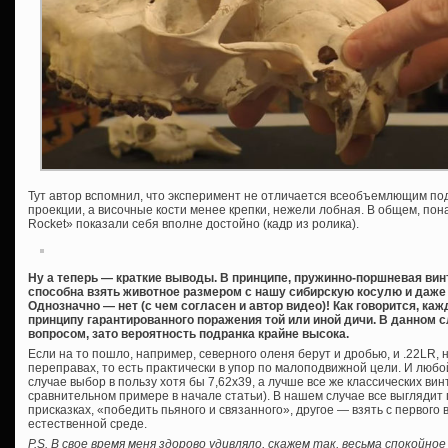
Тут автор вспомнил, что эксперимент не отличается всеобъемлющим по
проекции, а височные кости менее крепки, нежели лобная. В общем, п
Rocket» показали себя вполне достойно (кадр из ролика).
Ну а теперь — краткие выводы. В принципе, пружинно-поршневая вин
способна взять животное размером с нашу сибирскую косулю и даже 
Однозначно — нет (с чем согласен и автор видео)! Как говорится, ка
принципу гарантированного поражения той или иной дичи. В данном 
вопросом, зато вероятность подранка крайне высока.
Если на то пошло, например, северного оленя берут и дробью, и .22LR
переправах, то есть практически в упор по малоподвижной цели. И люб
случае выбор в пользу хотя бы 7,62х39, а лучше все же классических винто
сравнительном примере в начале статьи). В нашем случае все выглядит п
присказках, «победить пьяного и связанного», другое — взять с первого 
естественной среде.
P.S. В свое время меня здорово удивляло, скажем так, весьма спокойн