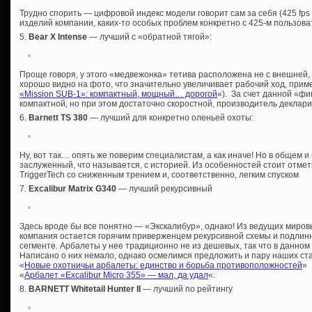
Трудно спорить — цифровой индекс модели говорит сам за себя (425 fps ~
изделий компании, каких-то особых проблем конкретно с 425-м пользоват
5.
Bear X Intense
— лучший с «обратной тягой»:
Проще говоря, у этого «медвежонка» тетива расположена не с внешней, 
хорошо видно на фото, что значительно увеличивает рабочий ход, приме
«Mission SUB-1»: компактный, мощный… дорогой
«). За счет данной «ф
компактной, но при этом достаточно скоростной, производитель деклариру
6.
Barnett TS 380
— лучший для конкретно оленьей охоты:
Ну, вот так… опять же поверим специалистам, а как иначе! Но в общем 
заслуженный, что называется, с историей. Из особенностей стоит отмет
TriggerTech со сниженным трением и, соответственно, легким спуском
7.
Excalibur Matrix G340
— лучший рекурсивный
Здесь вроде бы все понятно — «Экскалибур», однако! Из ведущих миро
компания остается горячим приверженцем рекурсивной схемы и подлин
сегменте. Арбалеты у нее традиционно не из дешевых, так что в данном
Написано о них немало, однако осмелимся предложить и пару наших ста
«
Новые охотничьи арбалеты: единство и борьба противоположностей
»
«
Арбалет «Excalibur Micro 355» — мал, да удал
«.
8.
BARNETT Whitetail Hunter II
— лучший по рейтингу