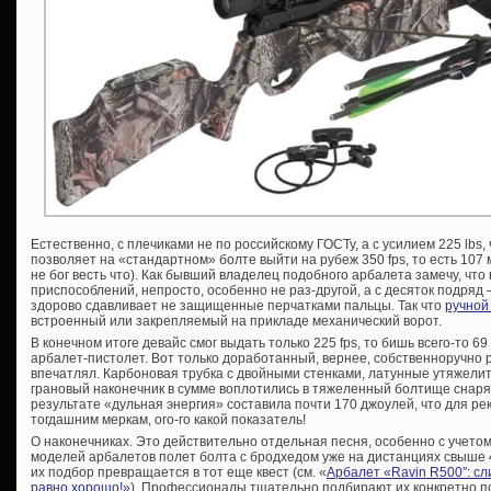
Естественно, с плечиками не по российскому ГОСТу, а с усилием 225 lbs
позволяет на «стандартном» болте выйти на рубеж 350 fps, то есть 107
не бог весть что). Как бывший владелец подобного арбалета замечу, что 
приспособлений, непросто, особенно не раз-другой, а с десяток подряд 
здорово сдавливает не защищенные перчатками пальцы. Так что
ручной
встроенный или закрепляемый на прикладе механический ворот.
В конечном итоге девайс смог выдать только 225 fps, то бишь всего-то 69
арбалет-пистолет. Вот только доработанный, вернее, собственноручно
впечатлял. Карбоновая трубка с двойными стенками, латунные утяжелит
грановый наконечник в сумме воплотились в тяжеленный болтище снаряж
результате «дульная энергия» составила почти 170 джоулей, что для ре
тогдашним меркам, ого-го какой показатель!
О наконечниках. Это действительно отдельная песня, особенно с учетом
моделей арбалетов полет болта с бродхедом уже на дистанциях свыше 
их подбор превращается в тот еще квест (см. «
Арбалет «Ravin R500″: с
равно хорошо!»
). Профессионалы тщательно подбирают их конкретно под