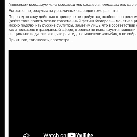
(«шокеры» используются в основном при охоте на пернатых или на н
Естественно, результаты у различных снарядов тоже разнятся.
Перевод по ходу действия в принципе не требуется, особенно на рекла
(ребят тоже понять можно: современный фетиш блогеров — монетизация 
можно подключить русские субтитры. Заметим лишь, что в соответствии
как и положено в гражданской сфере, в ролике не используются мишен
специально подчеркивают, что речь идет о манекене «зомби», а не собра
Приятного, так сказать, просмотра…