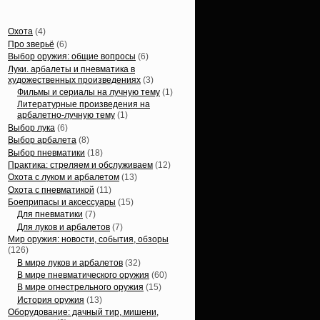
Статьи, обзоры
Охота
(4)
Про зверьё
(6)
Выбор оружия: общие вопросы
(6)
Луки. арбалеты и пневматика в
художественных произведениях
(3)
Фильмы и сериалы на лучную тему
(1)
Литературные произведения на
арбалетно-лучную тему
(1)
Выбор лука
(6)
Выбор арбалета
(8)
Выбор пневматики
(18)
Практика: стреляем и обслуживаем
(12)
Охота с луком и арбалетом
(13)
Охота с пневматикой
(11)
Боеприпасы и аксессуары
(15)
Для пневматики
(7)
Для луков и арбалетов
(7)
Мир оружия: новости, события, обзоры
(126)
В мире луков и арбалетов
(32)
В мире пневматического оружия
(60)
В мире огнестрельного оружия
(15)
История оружия
(13)
Оборудование: дачный тир, мишени,