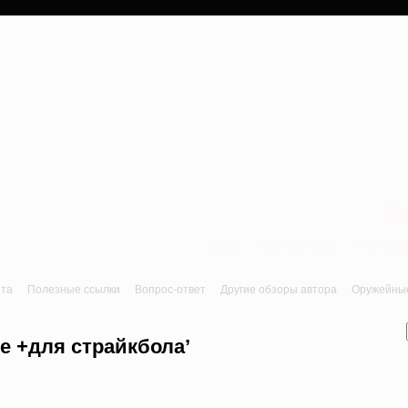
a
Лук, арбалет, пне
йта
Полезные ссылки
Вопрос-ответ
Другие обзоры автора
Оружейные 
е +для страйкбола’