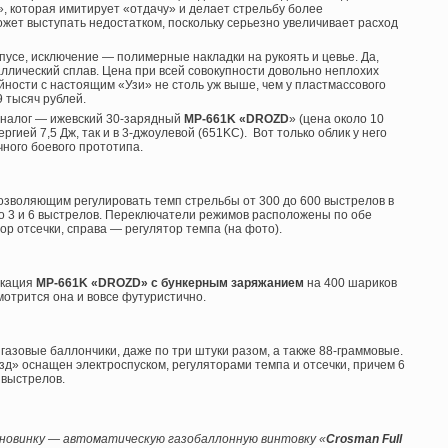
, которая имитирует «отдачу» и делает стрельбу более
ожет выступать недостатком, поскольку серьезно увеличивает расход
пусе, исключение — полимерные накладки на рукоять и цевье. Да,
таллический сплав. Цена при всей совокупности довольно неплохих
йности с настоящим «Узи» не столь уж выше, чем у пластмассового
 тысяч рублей.
аналог — ижевский 30-зарядный
MP-661K «DROZD
» (цена около 10
ергией 7,5 Дж, так и в 3-джоулевой (651KC). Вот только облик у него
ного боевого прототипа.
позволяющим регулировать темп стрельбы от 300 до 600 выстрелов в
 по 3 и 6 выстрелов. Переключатели режимов расположены по обе
ор отсечки, справа — регулятор темпа (на фото).
икация
MP-661K «DROZD» с бункерным заряжанием
на 400 шариков
мотрится она и вовсе футуристично.
азовые баллончики, даже по три штуки разом, а также 88-граммовые.
зд» оснащен электроспуском, регуляторами темпа и отсечки, причем 6
 выстрелов.
новинку — автоматическую газобаллонную винтовку «
Crosman Full