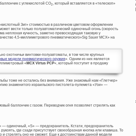
баллончик с углекислотой СО
, который вставляется в «телескоп»
2
 «кислотный Зиг» стоимостью в различном цветовом оформлении
может вести только полуавтоматический одиночный огонь (скорость
сьма неплохая кучность, заметно превосходящая таковую у
 качество 4,5-миллиметрового пневматического»Sig Sauer MCX» на
ьно охотничьи винтовки-полуавтоматы, в том числе крупных
вые модели пневматического оружия
«. Одним из них является
иллиметровый «
MCX Virtus PCP
«, который поступит в продажу
льбы тоже не остались без внимания. Уже знакомый нам «Глетчер»
опию знаменитого израильского пистолета-пулемета «Узи» —
овый баллончик с газом. Переводчик огня позволяет стрелять как
» — одиночный, «S» — предохранитель. Кстати, предохранитель
рукоять, где сзади присутствует своеобразная кнопка или клавиша. То
то и стрелять оно не сможет. Еще к достоинствам данной модели