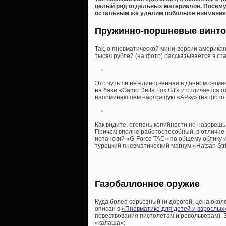
целый ряд отдельных материалов. Посему 
остальным же уделим побольше внимания
Пружинно-поршневые винто
Так, о пневматической мини-версии американ
тысяч рублей (на фото) рассказывается в ст
Это чуть ли не единственная в данном сегм
на базе «Gamo Delta Fox GT» и отличается о
напоминающем настоящую «АРку» (на фото в
Как видите, степень копийности не назовешь
Причем вполне работоспособный, в отличие 
испанский «G-Force TAC» по общему облику 
турецкий пневматический магнум «Hatsan Str
Газобаллонное оружие
Куда более серьезный (и дорогой, цена около 
описан в
«Пневматике для детей и взрослых
повествования пистолетам и револьверам). 
«калаша»: