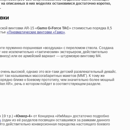
на описанных в них моделях остановимся достаточно коротко,
.
вки
ской винтовки AR-15 «
Gamo
G-
Force
TAC
» стоимостью порядка 8,5
атье
«Пневматические винтовки «Гамо»
.
енте пружинно-поршневая «воздушка» с переломом ствола. Создана
т нее исключительно «тактическим» экстерьером, действительно
низу) или ее армейский вариант — штурмовую винтовку М4.
 очень высокой, однако это все-таки детский развлекательный девайс.
от так называемых массогабаритных макетов (ММГ). К тому же
изрядно ближе к боевому прототипу, чем значительно более мощный
iker AR», речь о котором пойдет в соответствующем разделе.
19 т.р.) «
Юнкер-4
» от Концерна «ИжМаш» достаточно подробно
»
(один из её разделов посвящен оставшимся за рамками данного
Это действительно конверсионная переделка настоящего боевого