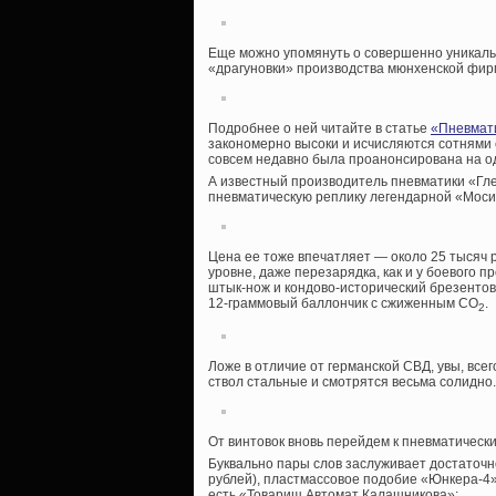
Еще можно упомянуть о совершенно уникальн
«драгуновки» производства мюнхенской фи
Подробнее о ней читайте в статье
«Пневмат
закономерно высоки и исчисляются сотнями 
совсем недавно была проанонсирована на о
А известный производитель пневматики «Гле
пневматическую реплику легендарной «Мосин
Цена ее тоже впечатляет — около 25 тысяч р
уровне, даже перезарядка, как и у боевого 
штык-нож и кондово-исторический брезенто
12-граммовый баллончик с сжиженным СО
.
2
Ложе в отличие от германской СВД, увы, всег
ствол стальные и смотрятся весьма солидно.
От винтовок вновь перейдем к пневматическ
Буквально пары слов заслуживает достаточн
рублей), пластмассовое подобие «Юнкера-4
есть «Товарищ Автомат Калашникова»: