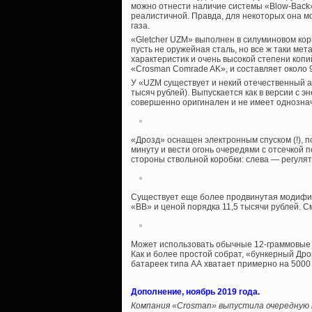
можно отнести наличие системы «Blow-Back»
реалистичной. Правда, для некоторых она м
газа.
«Gletcher UZM» выполнен в силуминовом кор
пусть не оружейная сталь, но все ж таки ме
характеристик и очень высокой степени копи
«Crosman Comrade AK», и составляет около 9
У «UZM существует и некий отечественный 
тысяч рублей). Выпускается как в версии с эн
совершенно оригинален и не имеет однознач
«Дрозд» оснащен электронным спуском (!), 
минуту и вести огонь очередями с отсечкой
стороны ствольной коробки: слева — регулят
Существует еще более продвинутая модиф
«ВВ» и ценой порядка 11,5 тысячи рублей. С
Может использовать обычные 12-граммовые г
Как и более простой собрат, «бункерный Дро
батареек типа АА хватает примерно на 5000
Дополнение, ноябрь 2019 года.
Компания «Crosman» выпустила очередную 