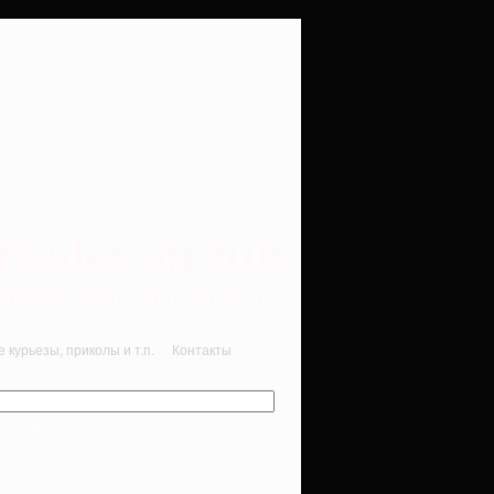
rbalet-airgun
вматика для начинающих
курьезы, приколы и т.п.
Контакты