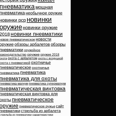
пневматика
мощная
пневматика
необычное оружие
новинки
новинки pcp
оружие
новинки оружие
новинки пневматики
2018
новости
новое пневматическое
обзоры
оружие
обзоры арбалетов
пневматики
оружейное
оружие
законодательство
оружие 2018
охота с арбалетом
охота
охота с воздушкой
охотничье
охота с пневматикой
пневматическое
охотничья
пневматика
пневматика
пневматика для охоты
пневматика магнум
пневматика супермагнум
пневматическая винтовка
пневматическая винтовка для
пневматическое
охоты
оружие
сайт
пневматическое ружье
пневматики
стрельба из арбалета
стрельба из пневматики
характеристики