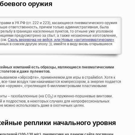
 боевого оружия
оправки в УК РФ (ст. 222 и 223), касающиеся пневматического оружия
аньше ответственность, причем только административная, была
рельбу в границах населенных пунктов, то отныне уже уголовное
кциями предусмотрено за сбыт, а также незаконные изготовление,
 (см.
Сколь веревочка не вейся, или Новые «антипневматические»
анных в совсем другую эпоху :)), имейте в виду вновь открывшиеся
жейных компаний есть образцы, являющиеся пневматическими
столетов и даже пулеметов.
азываемом «эйрсофте», применяемом для игры в страйкбол. Хотя к
, все-таки воздух там накачивается компрессором, а энергия подается
левое «оружие», стреляющее 6-миллиметровыми пластиковыми
нты – газобаллонные (на СО
) и пружинно-поршневые винтовки.
2
й и подростков, в некоторых случаях для непрофессиональных
лне можно использовать даже в охотничьих целях.
ейные реплики начального уровня
жоулевой (100-130 м/с), пневматике на данном сайте посвящен