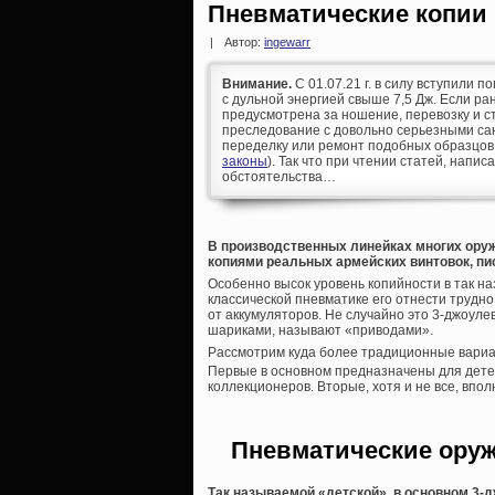
Пневматические копии
|
Автор:
ingewarr
Внимание.
С 01.07.21 г. в силу вступили п
с дульной энергией свыше 7,5 Дж. Если р
предусмотрена за ношение, перевозку и ст
преследование с довольно серьезными сан
переделку или ремонт подобных образцов
законы
). Так что при чтении статей, напис
обстоятельства…
В производственных линейках многих ору
копиями реальных армейских винтовок, пи
Особенно высок уровень копийности в так н
классической пневматике его отнести трудно
от аккумуляторов. Не случайно это 3-джоу
шариками, называют «приводами».
Рассмотрим куда более традиционные вариа
Первые в основном предназначены для дете
коллекционеров. Вторые, хотя и не все, впо
Пневматические оруж
Так называемой «детской», в основном 3-д