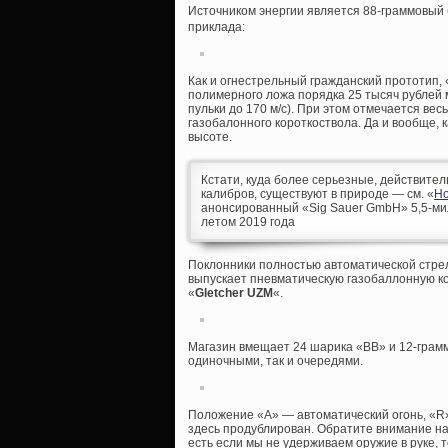
Источником энергии является 88-граммовый 
приклада:
Как и огнестрельный гражданский прототип,
полимерного ложа порядка 25 тысяч рублей 
пульки до 170 м/с). При этом отмечается ве
газобалонного короткоствола. Да и вообще,
высоте.
Кстати, куда более серьезные, действител
калибров, существуют в природе — см. «
Но
анонсированный «Sig Sauer GmbH» 5,5-м
летом 2019 года
Поклонники полностью автоматической стре
выпускает пневматическую газобаллонную к
«
Gletcher UZM
«.
Магазин вмещает 24 шарика «ВВ» и 12-грамм
одиночными, так и очередями.
Положение «А» — автоматический огонь, «R
здесь продублирован. Обратите внимание на 
есть если мы не удерживаем оружие в руке, 