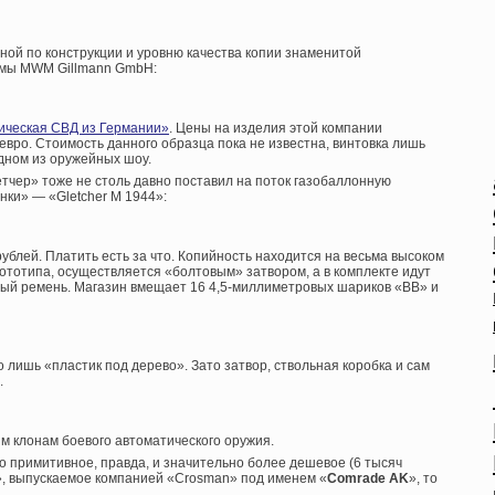
ой по конструкции и уровню качества копии знаменитой
рмы MWM Gillmann GmbH:
ическая СВД из Германии»
. Цены на изделия этой компании
евро. Стоимость данного образца пока не известна, винтовка лишь
дном из оружейных шоу.
тчер» тоже не столь давно поставил на поток газобаллонную
ки» — «Gletcher M 1944»:
ублей. Платить есть за что. Копийность находится на весьма высоком
прототипа, осуществляется «болтовым» затвором, а в комплекте идут
вый ремень. Магазин вмещает 16 4,5-миллиметровых шариков «ВВ» и
о лишь «пластик под дерево». Зато затвор, ствольная коробка и сам
.
им клонам боевого автоматического оружия.
о примитивное, правда, и значительно более дешевое (6 тысяч
», выпускаемое компанией «Crosman» под именем «
Comrade AK
», то