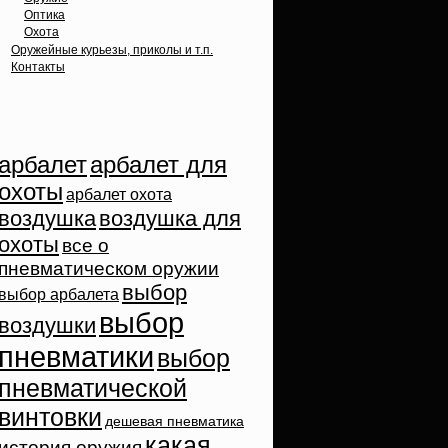
Оптика
Охота
Оружейные курьезы, приколы и т.п.
Контакты
Облако тэгов
арбалет
арбалет для
охоты
арбалет охота
воздушка
воздушка для
охоты
все о
пневматическом оружии
выбор
выбор арбалета
выбор
воздушки
пневматики
выбор
пневматической
винтовки
дешевая пневматика
какая
история оружия