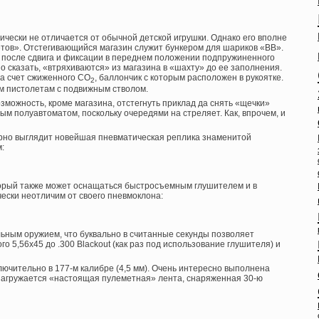
чески не отличается от обычной детской игрушки. Однако его вполне
тов». Отстегивающийся магазин служит бункером для шариков «ВВ».
 после сдвига и фиксации в переднем положении подпружиненного
о сказать, «втряхиваются» из магазина в «шахту» до ее заполнения.
а счет сжиженного СО
, баллончик с которым расположен в рукоятке.
2
м пистолетам с подвижным стволом.
озможность, кроме магазина, отстегнуть приклад да снять «щечки»
ым полуавтоматом, поскольку очередями на стреляет. Как, впрочем, и
рно выглядит новейшая пневматическая реплика знаменитой
:
торый также может оснащаться быстросъемным глушителем и в
ески неотличим от своего пневмоклона:
ьным оружием, что буквально в считанные секунды позволяет
о 5,56х45 до .300 Blackout (как раз под использование глушителя) и
ючительно в 177-м калибре (4,5 мм). Очень интересно выполнена
 загружается «настоящая пулеметная» лента, снаряженная 30-ю