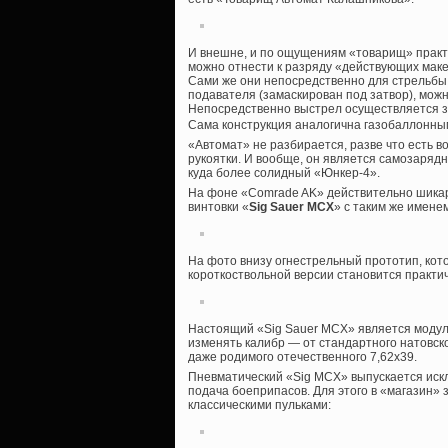
И внешне, и по ощущениям «товарищ» практи
можно отнести к разряду «действующих маке
Сами же они непосредственно для стрельбы
подавателя (замаскирован под затвор), можн
Непосредственно выстрел осуществляется з
Сама конструкция аналогична газобаллонны
«Автомат» не разбирается, разве что есть в
рукоятки. И вообще, он является самозарядн
куда более солидный «Юнкер-4».
На фоне «Comrade AK» действительно шика
винтовки «
Sig Sauer MCX
» с таким же именем
На фото внизу огнестрельный прототип, ко
короткоствольной версии становится практич
Настоящий «Sig Sauer MCX» является модул
изменять калибр — от стандартного натовског
даже родимого отечественного 7,62х39.
Пневматический «Sig MCX» выпускается искл
подача боеприпасов. Для этого в «магазин»
классическими пульками: