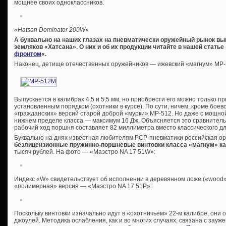
мощнее своих одноклассников.
«Hatsan Dominator 200W»
А буквально на наших глазах на пневматически оружейный рынок в
земляков «Хатсана». О них и об их продукции читайте в нашей статье 
фронтом
«.
Наконец, детище отечественных оружейников — ижевский «магнум» МР
Выпускается в калибрах 4,5 и 5,5 мм, но приобрести его можно только 
установленным порядком (охотники в курсе). По сути, ничем, кроме боев
«гражданских» версий старой доброй «мурки» МР-512. Но даже с мощно
нижнем пределе класса — максимум 16 Дж. Объясняется это сравнител
рабочий ход поршня составляет 82 миллиметра вместо классического дл
Буквально на днях известная любителям PCP-пневматики российская о
безлицензионные пружинно-поршневые винтовки класса «магнум» ка
тысяч рублей. На фото — «Маэстро NA 17 51W»:
Индекс «W» свидетельствует об исполнении в деревянном ложе («wood»
«полимерная» версия — «Маэстро NA 17 51P»:
Поскольку винтовки изначально идут в «охотничьем» 22-м калибре, они
джоулей. Методика ослабления, как и во многих случаях, связана с зауж