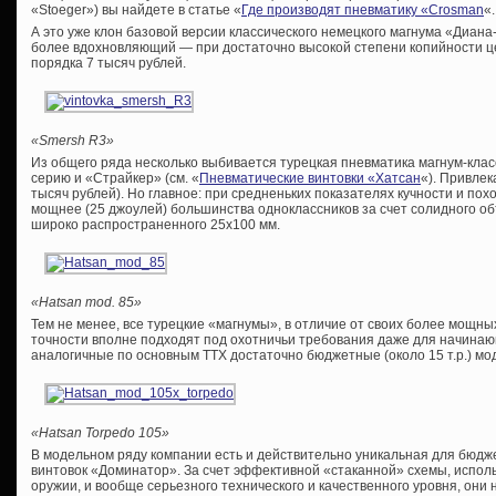
«Stoeger») вы найдете в статье «
Где производят пневматику «Crosman
«.
А это уже клон базовой версии классического немецкого магнума «Диан
более вдохновляющий — при достаточно высокой степени копийности це
порядка 7 тысяч рублей.
«Smersh R3»
Из общего ряда несколько выбивается турецкая пневматика магнум-клас
серию и «Страйкер» (см. «
Пневматические винтовки «Хатсан
«). Привлек
тысяч рублей). Но главное: при средненьких показателях кучности и п
мощнее (25 джоулей) большинства одноклассников за счет солидного о
широко распространенного 25х100 мм.
«Hatsan mod. 85»
Тем не менее, все турецкие «магнумы», в отличие от своих более мощны
точности вполне подходят под охотничьи требования даже для начинаю
аналогичные по основным ТТХ достаточно бюджетные (около 15 т.р.) мо
«Hatsan Torpedo 105»
В модельном ряду компании есть и действительно уникальная для бюдж
винтовок «Доминатор». За счет эффективной «стаканной» схемы, испол
оружии, и вообще серьезного технического и качественного уровня, они 