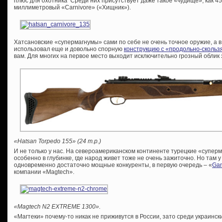
плюс для охотника Среди них присутствует даже такое «чудище», как 4
миллиметровый «Carnivore» («Хищник»).
Хатсановские «супермагнумы» сами по себе не очень точное оружие, а 
использовал еще и довольно спорную
конструкцию с «продольно-сколь
вам. Для многих на первое место выходит исключительно грозный облик 
«Hatsan Torpedo 155» (24 т.р.)
И не только у нас. На североамериканском континенте турецкие «супе
особенно в глубинке, где народ живет тоже не очень зажиточно. Но там 
одновременно достаточно мощные конкуренты, в первую очередь – «
Gam
компании «Magtech».
«Magtech N2 EXTREME 1300».
«Магтеки» почему-то никак не приживутся в России, зато среди украинс