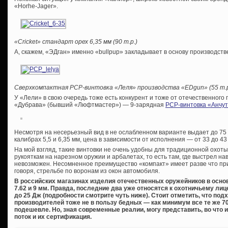
«Horhe-Jager».
«Cricket» стандарт орех 6,35 мм (90 т.р.)
А, скажем, «ЭДган» именно «bullpup» закладывает в основу производств
Сверхкомпактная
PCP-винтовка «Леля» производства «
EDgun» (55 т.р
У «Лели» в свою очередь тоже есть конкурент и тоже от отечественного
«Дубрава» (бывший «Люфтмастер») — 9-зарядная
PCP-винтовка «Анчут
Несмотря на несерьезный вид в не ослабленном варианте выдает до 75 
калибрах 5,5 и 6,35 мм, цена в зависимости от исполнения — от 33 до 43
На мой взгляд, такие винтовки не очень удобны для традиционной охоты
рукояткам на нарезном оружии и арбалетах, то есть там, где выстрел на
невозможен. Несомненное преимущество «компакт» имеет разве что пр
говоря, стрельбе по воронам из окон автомобиля.
В российских магазинах изделия отечественных оружейников в основно
7.62 и 9 мм. Правда, последние два уже относятся к охотничьему 
до 25 Дж (подробности смотрите чуть ниже). Стоит отметить, что по
производителей тоже не в пользу бедных — как минимум все те же 70
подешевле. Но, зная современные реалии, могу представить, во что 
поток и их сертификация.