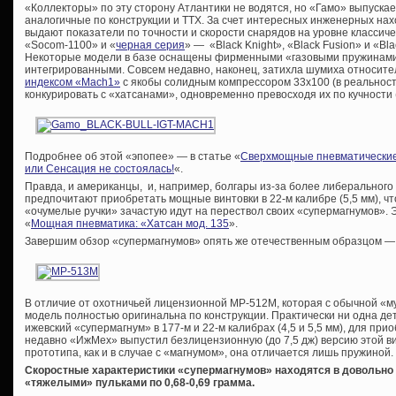
«Коллекторы» по эту сторону Атлантики не водятся, но «Гамо» выпуска
аналогичные по конструкции и ТТХ. За счет интересных инженерных нах
выдают показатели по точности и скорости снарядов на уровне классиче
«Socom-1100» и «
черная серия
» — «Black Knight», «Black Fusion» и «Bla
Некоторые модели в базе оснащены фирменными «газовыми пружинами»
интегрированными. Совсем недавно, наконец, затихла шумиха относите
индексом «Mach1»
с якобы солидным компрессором 33х100 (в реальност
конкурировать с «хатсанами», одновременно превосходя их по кучности 
Подробнее об этой «эпопее» — в статье «
Сверхмощные пневматические 
или Сенсация не состоялась!
«.
Правда, и американцы, и, например, болгары из-за более либерального
предпочитают приобретать мощные винтовки в 22-м калибре (5,5 мм), ч
«очумелые ручки» зачастую идут на перествол своих «супермагнумов». Эт
«
Мощная пневматика: «Хатсан мод. 135
».
Завершим обзор «супермагнумов» опять же отечественным образцом —
В отличие от охотничьей лицензионной МР-512М, которая с обычной «му
модель полностью оригинальна по конструкции. Практически ни одна д
ижевский «супермагнум» в 177-м и 22-м калибрах (4,5 и 5,5 мм), для п
недавно «ИжМех» выпустил безлицензионную (до 7,5 дж) версию этой 
прототипа, как и в случае с «магнумом», она отличается лишь пружиной.
Скоростные характеристики «супермагнумов» находятся в довольно у
«тяжелыми» пульками по 0,68-0,69 грамма.