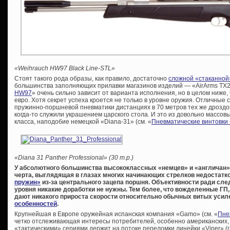
«Weihrauch HW97 Black Line-STL»
Стоят такого рода образы, как правило, достаточно
сложной «стаканной
большинства заполняющих прилавки магазинов изделий — «AirArms TX20
HW97
» очень сильно зависит от варианта исполнения, но в целом ниже, 
евро. Хотя секрет успеха кроется не только в уровне оружия. Отличные
пружинно-поршневой пневматики дистанциях в 70 метров тех же дроздов
когда-то служили украшением царского стола. И это из довольно массов
класса, наподобие немецкой «Diana-31» (см. «
Пневматические винтовки
«Diana 31 Panther Professional» (30 т.р.)
У абсолютного большинства высококлассных «немцев» и «англичан»
черта, выглядящая в глазах многих начинающих стрелков недостат
пружин»
из-за центрального зацепа поршня. Объективности ради след
уровня никакие доработки не нужны. Тем более, что вожделенные ГП
дают никакого прироста скорости относительно обычных витых уси
особенностей
.
Крупнейшая в Европе оружейная испанская компания «Gamo» (см. «
Пне
четко отслеживающая интересы потребителей, особенно американских,
«тактическими» сериями держит на потоке переломки линейки «Viper» (