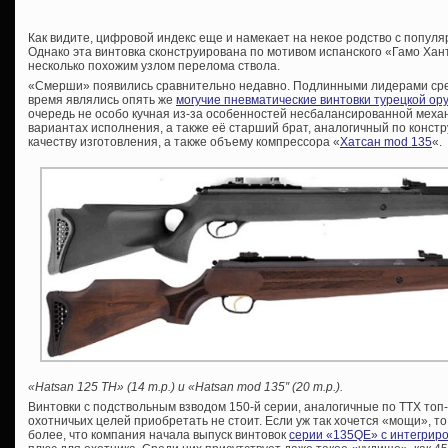
Как видите, цифровой индекс еще и намекает на некое родство с попу
Однако эта винтовка сконструирована по мотивом испанского «Гамо Хан
несколько похожим узлом перелома ствола.
«Смерши» появились сравнительно недавно. Подлинными лидерами ср
время являлись опять же
могучие пневматические винтовки турецкой о
очередь не особо кучная из-за особенностей несбалансированной меха
вариантах исполнения, а также её старший брат, аналогичный по конст
качеству изготовления, а также объему компрессора «
Хатсан mod 135
«.
«Hatsan 125 TH» (14 т.р.) и «Hatsan mod 135″ (20 т.р.).
Винтовки с подствольным взводом 150-й серии, аналогичные по ТТХ топ
охотничьих целей приобретать не стоит. Если уж так хочется «мощи», то
более, что компания начала выпуск винтовок
серии «135QE» с интегрир