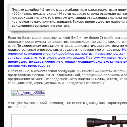
Пульки калибра 4,5 мм по массогабаритным характеристикам приме
«000» (заяц, лиса, глухарь). И если на срезе ствола отдельно взят
превосходит пульку, то с ростом дистанции эта разница сначала ни
«супермагнума», понятно, раньше). Таково преимущество нарезного
вся длинноствольная пневматика.
Если же брать характеристики мелкой (№ 5 и тем более 7) дроби, котора
пневматическая пулька по энергетике превосходит ее уже на срезе ств
весу.
По скоростным показателям ни одна пневматическая винтовка не 
гладкоствольным огнестрельным оружием, не говоря уже о нарезном.
Из
огромной суммарной энергией дробинок выстрел из пневматики должен 
зону корпуса, а четко в голову, шею или сердце. Поэтому, учитывая, что 
преимущество здесь имеют не столько «мощные», сколько кучные в
английского производства.
К сожалению, высококлассная продукция британской «Air Arms» на офи
представлена в основном PCP-пневматикой, по пружинно-поршневым ви
предложения от частных продавцов. Фото модели «TX200», кстати, не са
себя (кликните, чтобы увеличить и насладиться картинкой):
А это уже чистокровный германец, с не менее выдающимися характеристи
исполнения.