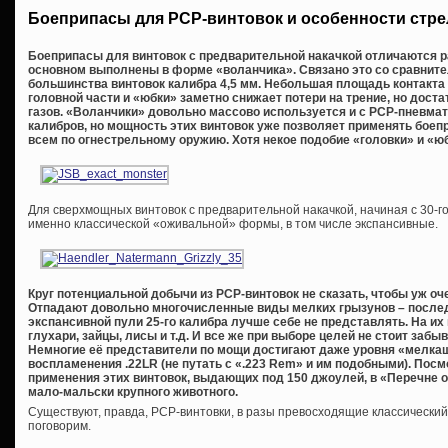
Боеприпасы для PCP-винтовок и особенности стр
Боеприпасы для винтовок с предварительной накачкой отличаются р
основном выполнены в форме «воланчика». Связано это со сравнит
большинства винтовок калибра 4,5 мм. Небольшая площадь контакта 
головной части и «юбки» заметно снижает потери на трение, но дост
газов. «Воланчики» довольно массово используется и с PCP-пневматико
калибров, но мощность этих винтовок уже позволяет применять бое
всем по огнестрельному оружию. Хотя некое подобие «головки» и «юб
Для сверхмощных винтовок с предварительной накачкой, начиная с 30-го
именно классической «оживальной» формы, в том числе экспансивные.
Круг потенциальной добычи из
PCP-винтовок не сказать, чтобы уж оч
Отпадают довольно многочисленные виды мелких грызунов – послед
экспансивной пули 25-го калибра лучше себе не представлять. На их
глухари, зайцы, лисы и т.д. И все же при выборе целей не стоит забы
Немногие её представители по мощи достигают даже уровня «мелкаш
воспламенения .22
LR (не путать с «.223
Rem» и им подобными). Посмо
применения этих винтовок, выдающих под 150 джоулей, в «Перечне о
мало-мальски крупного животного.
Существуют, правда, PCP-винтовки, в разы превосходящие классический
поговорим.