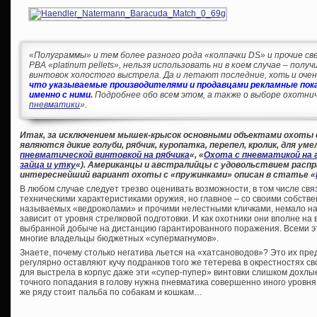
«Полуграммы» и тем более разного рода «колпачки DS» и прочие све
PBA «platinum pellets», нельзя использовать ни в коем случае – пол
винтовок холостого выстрела. Да и летают последние, хоть и очень
что указываемые производителями и продавцами рекламные пока
именно с ними
.
Подробнее обо всем этом, а также о выборе охотнич
пневматики
».
Итак, за исключением мышек-крысок основными объектами охоты
являются дикие голуби, рябчик, куропатка, перепел, кролик, для уме
пневматической винтовкой на рябчика
«, «
Охота с пневматикой на 
зайца и утку
«). Американцы и австралийцы с удовольствием распр
интереснейший вариант охоты с «пружинками» описан в статье «
В любом случае следует трезво оценивать возможности, в том числе свя
техническими характеристиками оружия, но главное – со своими собстве
называемых «ведроколами» и прочими нелестными кличками, немало на
зависит от уровня стрелковой подготовки. И как охотники они вполне на 
выбранной добыче на дистанцию гарантированного поражения. Всеми 
многие владельцы бюджетных «супермагнумов».
Знаете, почему столько негатива льется на «хатсановодов»? Это их пре
регулярно оставляют кучу подранков того же тетерева в окрестностях сво
для выстрела в корпус даже эти «супер-пупер» винтовки слишком дохлы
точного попадания в голову нужна пневматика совершенно иного уровня,
же ряду стоит пальба по собакам и кошкам…