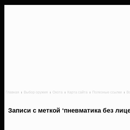
Главная
Выбор оружия
Охота
Карта сайта
Полезные ссылки
В
Записи с меткой ‘пневматика без лиц