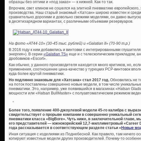
образцы без оптики и «под заказ» — к нижней. Как-то так.
Впрочем, свет клином не сошелся на элитной пневматике европейского, 
производства. Наш старый знакомый «Хатсан» широко известен и среди
сравнительно дорогими и довольно свежими моделями, он давно выпускае
в десятизарядном вариантах, с различными объемами резервуаров.
На фото «
AT44-10» (30-45 тыс. рублей) и «
Galatian
II» (70-90 т.р.)
В 2016 году к ним добавились и винтовки с интегрированными глушител
энергия»). В серии
«Galatian TS»
еще и с телескопическим прикладом, а
дробовиков «Escort».
Как обычно, у данного производителя находится много критиков, но, ес
применения, соотношение цена-качество у турецких PCP-винтовок вполн
куда более крутой пневматики.
Но подлинно знаковым для «Хатсана» стал 2017 год.
Обновились не т
на поток поставлены совершенно новые модели, в том числе уникальны
пневматики. Это, например, уже появившийся в магазинах «Hatsan Gladiu
мощности или «Hatsan BullMaster» с полуавтоматическим режимом веден
Более того, появление 400-джоулевой модели 45-го калибра с выраз
свидетельствует о прорыве компании в совершенно уникальный сег
пневматики класса «BigBore». Чуть ниже, в заключительной главе, м
его представителей — южнокорейский 12,7-миллиметровый «Career Dr
года рассказывается в соответствующем разделе статьи «
Новые мод
Иная ситуация с изделиями из Поднебесной. Как правило, там ничего ос
копируют известные модели других производителей. Почему-то особенн