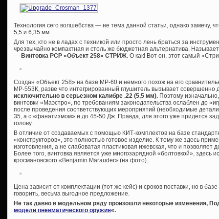
Технология сего волшебства — не тема данной статьи, однако замечу, ч
5,5 и 6,35 мм.
Для тех, кто не в ладах с техникой или просто лень браться за инструме
чрезвычайно компактная и столь же бюджетная альтернатива. Называет
—
Винтовка РСР «Объект 258» СТРИЖ
. О как! Вот он, этот самый «Ст
Создан «Объект 258» на базе МР-60 и немного похож на его сравнител
МР-553К, разве что интегрированный глушитель вызывает совершенно 
исключительно в серьезном калибре .22 (5,5 мм).
Поэтому изначально,
винтовки «Маэстро», по требованиям законодательства ослаблен до «и
после проведения соответствующих мероприятий (необходимые детали и
35, а с «фанатизмом» и до 45-50 Дж. Правда, для этого уже придется зад
голову.
В отличие от создаваемых с помощью КИТ-комплектов на базе стандарт
«конструкторов», это полностью готовое изделие. К тому же здесь прим
изготовления, а не слабоватая пластиковая ижевская, что и позволяет 
Более того, винтовка является уже многозарядной «болтовкой», здесь 
кросмановского «Benjamin Marauder» (на фото).
Цена зависит от комплектации (тот же кейс) и сроков поставки, но в базе
говорить, весьма выгодное предложение.
Не так давно в модельном ряду произошли некоторые изменения, Под
модели пневматического оружия
«.