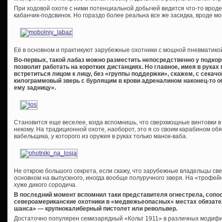
При ходовой охоте с ними потенциальной добычей видится что-то вроде 
кабанчик-подсвинок. Но гораздо более реальна все же засидка, вроде м
Её в основном и практикуют зарубежные охотники с мощной пневматикой
Во-первых, такой лабаз можно разместить непосредственно у подко
позволит работать на коротких дистанциях. Но главное, имея в руках
встретиться лицом к лицу, без «группы поддержки», скажем, с секачо
килограммовый зверь с бурлящим в крови адреналином наконец-то о
ему задницу».
Становится еще веселее, когда вспомнишь, что сверхмощные винтовки в
некому. На традиционной охоте, наоборот, это я со своим карабином обя
вабельщика, у которого из оружия в руках только манок-ваба.
Не открою большого секрета, если скажу, что зарубежные владельцы св
основном на выпускного, иногда вообще полуручного зверя. На «трофе
хуже дикого сородича.
В последний момент вспомнил таки представителя огнестрела, сопос
североамериканские охотники в «медвежьеопасных» местах обязател
шанса» — крупнокалиберный пистолет или револьвер.
Достаточно популярен семизарядный «Кольт 1911» в различных модифи