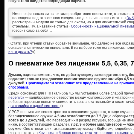
покупателя найдется подходящий вариант.
Именно финансовым аспектам приобретения пневматики, в связке с т
посвящена подготовленная специально для начинающих статья «
Выб
рассмотрены модели не только для охоты, но и для любительской спо
стрельбы. Ну, а название статьи «
Особенности национальной пневмат
говорит само за себя…
(Кстати, при чтении статьи обратите внимание, что далеко не все образ
оснащены оптическими прицелами. В их выборе тоже есть нюансы, подр
и что делать?
«).
О пневматике без лицензии 5,5, 6,35, 7
Думаю, надо напомнить, что, по действующему законодательству, б
подлежит только гражданское пневматическое оружие калибра 4,5 мм 
джоулей.
Производители ослабляют все представленные на прилавк
способами.
Среди основных для ППП калибра 4,5 мм: установка более слабой пру
перепуск
— калиброванное отверстие между компрессором и «патронник
небезынтересные попытки совместить «развлекательный» и «охотничий
два калибра в одной винтовке
«).
У PCP-пневматики секрет кроется в механизме ударника, в ряде случаев
безлицензионное оружие 4,5 мм ослабляется до 7,5 Дж, а образцы сер
вовсе до 3 джоулей
, что переводит их в разряд игрушек, вообще не и
ниже, в соответствующем разделе).
7,62, 9 и более миллиметров — уж
оружие
. Оно относится к так называемому классу «BigBore», подробнее
главе и в статье «
Крупнокалиберная пневматика: что ее может ожидать 