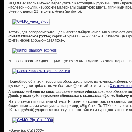
Издали их вполне можно перепутать с настоящими ружьями. Для «пре
«полевой» облик, неброские материалы защитного цвета, типичным пре
Skeet» с ценой 22 тысячи рублей (на фото).
Кстати, для североамериканцев и австралийцев компания выпускает да
(
пневматическое ружье
) серии «Express» — «Viper » и «Shadow» (на 
контейнеров дробью-«девяткой».
Из них на коротких дистанциях с успехом бьют ядовитых змей, перепело
Подробнее об этих интересных образцах, а также их крупнокалиберных 
пулями и даже арбалетными болтами (!), читайте в статье «
Охотничьи п
А совсем недавно на свет появился вовсе удивительный образец 
Дробь у него куда серьезнее «девятки» и позволяет брать добычу п
Но вернемся к пневматике «Гамо». Наряду со сравнительно дорогими м
бюджетные серии «магнумов», например, «Big Cat». По ТТХ они ничем не
10 тыс. рублей) удерживается на уровне китайских и турецких клонов и а
«Gamo Big Cat 1000»