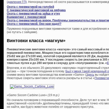
(давления ГП)
. Непосредственно об охоте рассказывается в нижепривед
Охота с пневматикой на голубей
С пневматической винтовкой на рябчика
Охота с пневматикой на зайца и утку
Варминтинг с пневматикой
Охота с пневматикой на ворон. Проблемы законодательства и практи
Охота с пневматикой. Оно нам надо!?
Пружинно-поршневые винтовки применяются также и для истребления не
(не путать с зайцами).
Винтовки класса «магнум»
Пневматические винтовки класса «магнум» это самый массовый и по
поршневой пневматике. Мощностные его характеристики колеблются 
25х82 мм до 27х100 мм), золотой серединой являются 20 Дж, выда
компрессором 25х100 мм. У последних скорость (не рекламная в 305 м
тяжелых пулек и до 280 метров в секунду для «полуграммов» (см. «
С
Впрочем, и из обычного 20-джоулевого «магнума» подготовленный стрел
русака — при точном попадании в голову.
Был у меня такой нежданный 
снимке внизу винтовки производства компании «Gamo» (
Здесь
вы найдет
Некоторые секреты винтовок этого класса раскрыты в статье «
Пневматик
«Gamo Socom Carbine Luxe» (19 т.р.)
Но сначала поговорим о поражающей способности. Дело тут вот в чем. Н
единственной «золотой» дробины/картечины, пришедшей точно «по мест
не найти, как будто животное погибло от сердечного приступа.