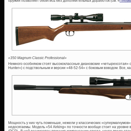
оружия позволяет обойтись без дополнительных доработок (см. «
Пневма
«350 Magnum Classic Professional»
Немного особняком стоят высококлассные диановские «четырехсотая» се
Hunter») с подствольным и версии «48-52-54» c боковым взводом. Все, ка
Мощность у них чуть поменьше, нежели у классических «супермагнумов»
недосягаемы. Модель «54 Airking» по точности вообще стоит на уровне 