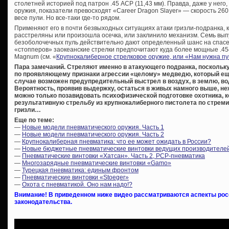
столетней историей под патрон .45 ACP (11,43 мм). Правда, даже у него,
оружия, показатели превосходят «Career Dragon Slayer» — скорость 260
весе пули. Но все-таки где-то рядом.
Применяют его в почти безвыходных ситуациях атаки гризли-подранка, 
расстреляны или произошла осечка, или заклинило механизм. Семь вып
безоболочечных пуль действительно дают определенный шанс на спасе
«стопперов» заокеанские стрелки предпочитают куда более мощные .454 
Magnum (см. «
Крупнокалиберное стрелковое оружие, или «Нам нужна 
Пара замечаний. Стреляют именно в атакующего подранка, поскольк
по проявляющему признаки агрессии «целому» медведю, который ещё 
случае возможен предупредительный выстрел в воздух, в землю, воду,
Вероятность, проявив выдержку, остаться в живых намного выше, не
можно только позавидовать психофизической подготовке охотника, к
результативную стрельбу из крупнокалиберного пистолета по стре
гризли…
Еще по теме:
—
Новые модели пневматического оружия. Часть 1
—
Новые модели пневматического оружия. Часть 2
—
Крупнокалиберная пневматика: что ее может ожидать в России?
—
Новые бюджетные пневматические винтовки ведущих производителе
—
Пневматические винтовки «Хатсан». Часть 2, PCP-пневматика
—
Многозарядные пневматические винтовки «Gamo»
—
Турецкая пневматика: единым фронтом
—
Пневматические винтовки «Stoeger»
—
Охота с пневматикой. Оно нам надо!?
Внимание! В приведенном ниже видео рассматриваются аспекты росс
законодательства.