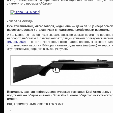
(PCP). В ней реализован принцип компенсации отката, нечто вроде оте
знаменитого проекта «Абакан».
«
Diana 54 Airking»
Все эти винтовки, мягко говоря, недешевы — цена от 30 у «переломок
высококлассные «стаканники» с подствольным/боковым взводом..
А большинство поклонников сверхмощных по меркам пружинно-поршнев
наоборот, небогаты. Поэтому непреходящим успехом пользуются весьм
«Дианы-350»
— почти точная копия (с поправкой на происхождение) кла
«полимерная» версия «R4» оригинального дизайна (на фото) — вероят
«супермагнум», порядка 8 тысяч (!) рублей.
Внимание, важная информация: турецкая компания Kral Arms выпуст
под таким же общим именем «Smersh». Ничего общего с их китайско
имеют.
Вот, к примеру, «Kral Smersh 125 N-07»: