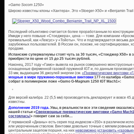
«Gamo Socom 1250»
Широко известны клоны «Хантера». Это «Stoeger-X50» и «Benjamin Trail
Последний объективно считается более проработанным по конструкции, 
Имидж у него повыше «Стоеджера», цена — тоже. Для компании «Кросм
премиальной, как «Лексус» у «Тойоты». Что и подтверждается весьма 
зарубежных пользователей. В России он, похоже, не сертифицирован, хо
продаже.
Испанские супермагнумы стоят чуть за 30 тысяч, «Стоеджер Х50» в
приобрести по цене от 15 до 25 тысяч рублей.
Наконец, 2017 году «Гамо» вывела на рынок совершенно монструозные 
оснащенные фирменной газовой пружиной IGT и, по данным производит
33 мм, выдающим 36 джоулей энергии (см.
«Пневматические винтовки «
мощные в мире пружинно-поршневые винтовки
177-го калибра «Gamo 
собрат в полимерном ложе «Gamo G-Magnum 1250 IGT Mach1»:
Для версий калибра .22 (5,5 мм) производитель декларирует и вовсе 45 
известны.
Дополнение 2019 года.
Увы, в реальности все эти сведения оказались
нашей статьи «
Сверхмощные пневматические винтовки «Gamo Mach1»
состоялась!
» говорит сам за себя…
У германской «Дианы» есть серия под индексом «350» в различном испо
или укороченным стволом. Винтовки довольно точные с мягким ровным вы
центральным зацепом поршня, на них
невозможно установить «газовые