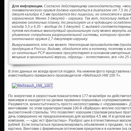
Для информации.
Согласно действующему законодательству, «мо
пневматического оружия должна находиться в диапазоне от 7,5 до 2
джоуля калибра 4,5 мм продается без лицензии, но относятся к гр
ограничения. Менее 3 джоулей – игрушка. Так вот, поскольку любы
верхнюю охотничью планку, то реализуют их в чудовищно ослабленно
калибр 5,5 и 6,35 – вообще до 3 джоулей. С выдачей соответствую
путем несложных манипуляций оригинальную силу можно вернуть за
удивление сотрудника разрешительной системы, которого просят 
охотничьего оружия 2,7-джоулевую игрушку.
Выкручиваются, кто как может. Некоторым производителям (прода
продукцию в России. Видимо, обходится это в копеечку, поэтому в
из охотничьих PCP-винтовок присутствуют в основном импортные, 
мощные в оригинальной версии, образцы – естественно, все «до 25 
В этих данных не всегда кроется подвох. На нижнем фото представлена
известнейшего германского производителя «Weihrauch HW 100 T».
По энергетике и скоростным показателям в 177-м калибре он действит
максимум и находится на уровне пружинно-поршневых «супермагнумов» 
Разумеется, кучность/точность просто несопоставимы с «пружинками». 
винтовками: по этим характеристикам 100-й «Вайраух» вполне соответст
высокоточной стрельбы. Что позволяет хорошим стрелкам реально брат
дичь совершенно не предназначенную для калибра 4,5 мм. И в целом кач
компании, — «дас ист фантастиш». Разброс цен в отечественных магази
рублей. Если попытаться проанализировать объявления о продаже, то
картина. Винтовки с фирменным оптическим прицелом и в наличии (на ск