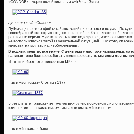
«CONDOR» американской компании «AirForce Guns».
Аутентичный «Condor»
Публикация фотографий китайских копий ничего нового не даст. По сути
своеобразный «конструктор», позволяющий на базе пластичной платфо
различные версии. А детали, есть такое подозрение, массово выпускаютс
не воспользоваться такой замечательной ситуацией… Поэтому опасения
качества, на мой взгляд, необоснованны.
В родных пенатах всё иначе. С деньгами у нас тоже напряженка, но е
начинает еще больше работать и меньше есть, то мы идем другим пут
Итак, приобретается копеечный МР-60…
…или «центовый» Crosman-1377.
В результате приложения «очумелых» ручек, в основном с использован
комплектов, на выходе имеем так называемые «Крюгерган»…
…или «Крысокарабин».