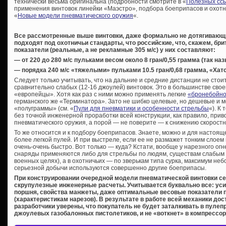
технически весьма оригинальна (подробности смотрите в «
Полезных сс
применения винтовок линейки «Маэстро», подбора боеприпасов и охотн
«
Новые модели пневматического оружия
«.
Все рассмотренные выше винтовки, даже формально не дотягивающи
подходят под охотничьи стандарты, что российские, что, скажем, бр
показатели (реальные, а не рекламные 305 м/с) у них составляют:
— от 220 до 280 м/с пульками весом около 8 гран/0,55 грамма (так 
— порядка 240 м/с «тяжелыми» пульками 10.5 гран/0,68 грамма, «Хат
Следует только учитывать, что на дальние и средние дистанции не сто
сравнительно слабых (12-16 джоулей) винтовок. Это в большинстве свое
«европейцы». Хотя как раз с ними можно применять легкие
«бронебойно
германского же «Терминатора». Зато не шибко целевые, но дешевые и м
«полуграммы» (см. «
Пули для пневматики и особенности стрельбы
«). К
без точной инженерной проработки всей конструкции, как правило, прив
пневматического оружия, а порой — не поверите — к снижению скоростн
То же относится и к подбору боеприпасов. Знаете, можно и для настоя
более легкой пулей. И при выстреле, если ее не размажет тонким слоем
очень-очень быстро. Вот только — куда? Кстати, вообще у нарезного ог
снаряды применяются либо для стрельбы по людям, существам слабым н
военных целях), а в охотничьих — по зверькам типа сурка, максимум не
серьезной добычи используются совершенно другие боеприпасы.
При конструировании очередной модели пневматической винтовки 
скрупулезные инженерные расчеты. Учитывается буквально все: уси
поршня, свойства манжеты, даже оптимальные весовые показатели 
(характеристикам нарезов). В результате в работе всей механики до
разработчики уверены, что покупатель не будет заталкивать в пулеп
джоулевых газобалонных пистолетиков, и не «воткнет» в компрессор