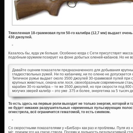
Тяжеленная 18-граммовая пуля 50-го калибра (12,7 мм) выдает очен
430 джоулей.
Казалось бы, куда уж больше. Особенно когда с Сети присутствует масс
подобным оружием позирует на фоне добытых оленей-кабанов. Но не вс
Давайте оценим показатели предназначенного для добывания крупны
гладкоствольных ружей. Ни по кабанчику, ни по оленю не допускается 
Типичное ружье выдает около 3500 джоулей 30-граммовой пулей при ск
крупных животных, секача или лося, своеобразным современным стан
карабин 30-го калибра – те же 3500 джоулей, но при скорости под 80
могучих зверей калибр – это уже .375 и более, энергетика за 5 тысяч 
То есть здесь на первые роли выходит не только энергия, которой и т
не будет никаких разрушительных «временных пульсирующих полост
огнестрела, всё ограничится гематомой, то есть синяком.
Со скоростными показателями у «БигБор» как раз и проблемы. Пуля из «
м/с, причем это на срезе ствола. Посему и дальность результативной стр