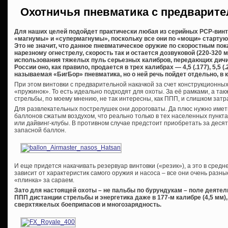
Охотничья пневматика с предварите
Для наших целей подойдет практически любая из серийных PCP-винто
«магнумы» и «супермагнумы», поскольку все они по «мощи» стартуют
Это не значит, что данное пневматическое оружие по скоростным по
нарезному огнестрелу, скорость так и остается дозвуковой (220-320 
использования тяжелых пуль серьезных калибров, передающих дичи
России оно, как правило, продается в трех калибрах — 4,5 (.177), 5,5 (.
называемая «БигБор» пневматика, но о ней речь пойдет отдельно, в к
При этом винтовки с предварительной накачкой за счет конструкционны
«пружинок». То есть идеально подходят для охоты. За её рамками, а та
стрельбы, по моему мнению, не так интересны, как ППП, и слишком затр
Для развлекательных пострелушек они дороговаты. Да плюс нужно имет
баллонов сжатым воздухом, что реально только в тех населенных пункт
или дайвинг-клубы. В противном случае предстоит приобретать за десят
запасной баллон.
И еще придется накачивать резервуар винтовки («резик»), а это в средне
зависит от характеристик самого оружия и насоса – все они очень разн
«плинка» за сараем.
Зато для настоящей охоты – не пальбы по бурундукам – поле деяте
ППП дистанции стрельбы и энергетика даже в 177-м калибре (4,5 мм
сверхтяжелых боеприпасов и многозарядность.