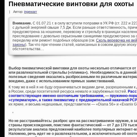
Пневматические винтовки для охоты
|
Автор:
ingewarr
Внимание.
С 01.07.21 г. в силу вступили поправки в УК РФ (ст. 222 и 
с дульной энергией свыше 7,5 Дж. Если раньше ответственность, при
предусмотрена за ношение, перевозку и стрельбу в границах населен
преследование с довольно серьезными санкциями предусмотрено за с
переделку или ремонт подобных образцов (см.
Сколь веревочка не ве
законы
). Так что при чтении статей, написанных в совсем другую эпоху
обстоятельства…
Выбор пневматической винтовки для охоты несколько отличается от
или развлекательной стрельбы («плинка»). Необходимость в данной 
полезные сведения оказались разбросанными по различным материа
воедино, даже с использованием прямых заимствований.
К тому же в ней я не буду ограничиваться видами дичи, разрешенными 
в России, среди посетителей ресурса немало и зарубежных гостей.
Расс
соответствующее именно охотничьим требованиям, — пружинно-порш
«супермагнум», а также пневматику с предварительной накачкой PCP
их яркие, и весьма недешевые, представители — «Diana 56» и «Evanix 
Но не расстраивайтесь: разброс цен на рассматриваемое оружие, в за
страны происхождения, поистине фантастический — от 7 до 170 тыс
результатам анализа предложений наиболее популярных интернет-маг
Напомню, речь идет не о развлекательном, а исключительно об охотн