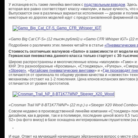
У испанцев есть также линейка винтовок с
подствольным взводом
. Здес
которая все равно соответствует классу «магнум», и выше кучность, что 
Выпускаются они в различных вариантах исполнения — дереве и полиме
некоторые из дорогих моделей идут с предустановленной фирменной га
«Gamo Big Cat CF-S» (12 тысяч рублей) и «Gamo CFR Whisper IGT» (22 т
Подробнее о различиях этих линеек читайте в статье
«Пневматические в
Стоимость охотничьих магнумов «Gamo» в зависимости от модели кол
Германская пневматика данного класса только стартует с 30-тысячно
Широко распространены и многочисленные клоны «магнумов» «Гамо» и «
КНР. Это разнообразные «Кросманы», «Стоеджеры», «Ругеры», «Смерши» 
«Stoeger»
, «
Китайские пневматические винтовки
» и «
Где производят пн
отличаются от оригинала по общему уровню качества и «свежести» тех
механизмы отстают на 1-2 поколения. Цена клонов испанских винтовок (
отличается от уровня прототипов.
«Crosman Trail NP 8-BT1K77WNP» (22 т.р.) и «Stoeger X20 Wood Combo» 
Совсем недавно в производственной линейке компании «Стоеджер» поя
дизайном, как в дереве, так и в полимере, последние ценой всего 8,5 ты
S2» (на фото внизу) в базе оснащена интегрированным глушителем (на 
И еще. Ответ на мучающий начинающих эйрганнеров вопрос о месте сборк