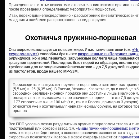
Приведенные в статье показатели относятся к винтовкам в оригинально
после проведения определенных мероприятий мощностью.
Итак, переходим непосредственно к рассмотрению пневматических винт
младших и наиболее распространенных видов оружия.
Охотничья пружинно-поршневая 
Она широко используется во всем мире. У нас такие винтовки (см.
«Чт
«супермагнум»
) способны брать все
разрешенные в «Перечне» виды
бурундуков, но и ряд пернатых, зарубежные коллеги чаще применяю
грызунов-вредителей. Последних бьют порой из образцов, вполне п
требования для нелицензионной пневматики – до 7,5 джоулей, выдаю
из пистолетов, вроде нашего МР-53М.
Производители выпускают пружинно-поршневые винтовки, как правило, 
(5,5 мм) и .25 (6,35 мм). В России, Украине, Казахстане, да и вообще в
свободной безлицензионной продаже они доступны лишь в калибре 4,
оговаривают лишь максимальное значение энергии — те же 7,5 джоул
.177 скорость не выше 100 м/с (т.е., как и в России, примерно 3 джоул
относятся уже к охотничьему пневматическому оружию, на которое т
органов.
Все ППП условно можно разделить на оружие с переломом ствола и с 
подствольный или боковой взвод (см. «
Виды пружинно-поршневых винто
речь о которых пойдет ниже, а основное различие заключается в выдава
скоростных показателях. Которые в свою очередь зависят от
параметров