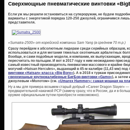
Сверхмощные пневматические винтовки «
Big
Если уж мы решили остановиться на супероружии, не будем подроб
варианты с энергетикой порядка 120-250 джоулей, ограничимся лишь
представителя.
«Sumatra-2500» от корейской компании Sam Yang (в среднем 70 т.р.)
Сразу перейдем к абсолютным лидерам среди серийных образцов, кото
использоваться и для метания тяжелых охотничьих арбалетных болто
Вообще, и сами подобные модели, и компании, их выпускающие, вро
пересчитать по пальцам. И вот в 2017 году к ним неожиданно присое
самый известный производитель пневматики массового и крайне бюдж
могучий «Hatsan Hercules», выдающий в 45-м калибре (11,43 мм) под
винтовки «Hatsan» класса «Big Bore»
). А в 2018 к туркам присоедини
сверхмощные крупнокалиберные БигБор-винтовки «Gamo»
), а зате
джоулевым «Молотом» (см.
«Umarex Hammer»: самая мощная на пла
Ну а мы для примера возьмем старый добрый «Career Dragon Slayer» —
предварительной накачкой PCP (замечу сразу, что в России, да и в бол
оружие официальным путем приобрести невозможно).