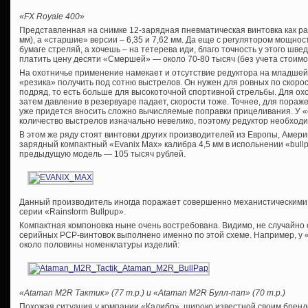
«FX Royale 400»
Представленная на снимке 12-зарядная пневматическая винтовка как раз 
мм), а «старшие» версии – 6,35 и 7,62 мм. Да еще с регулятором мощнос
бумаге стреляй, а хочешь – на тетерева иди, благо точность у этого швед
платить цену десяти «Смершей» — около 70-80 тысяч (без учета стоимо
На охотничье применение намекает и отсутствие редуктора на младшей
«резика» получить под сотню выстрелов. Он нужен для ровных по скоро
подряд, то есть больше для высокоточной спортивной стрельбы. Для о
затем давление в резервуаре падает, скорости тоже. Точнее, для пораже
уже придется вносить сложно вычисляемые поправки прицеливания. У 
количество выстрелов изначально невелико, поэтому редуктор необходи
В этом же ряду стоят винтовки других производителей из Европы, Амер
зарядный компактный «Evanix Max» калибра 4,5 мм в испольнении «bull
предыдущую модель — 105 тысяч рублей.
Данный производитель иногда поражает совершенно механистическими 
серии «Rainstorm Bullpup».
Компактная компоновка ныне очень востребована. Видимо, не случайно
серийных PCP-винтовок выполнено именно по этой схеме. Например, у
около половины номенклатуры изделий:
«Ataman M2R Тактик» (77 т.р.) и «Ataman M2R Булл-пап» (70 т.р.)
Похожая ситуация у компании «Калибр», широко известной своим брендо