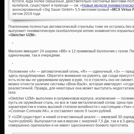
Кстати, куда более серьезные, действительно охотничьи винтовки-пол
калибров, существуют в природе — см. «
Новые модели пневматическо
анонсированный «Sig Sauer GmbH» 5,5-миллиметровый «
MCX Virtus 
летом 2019 года
Поклонники полностью автоматической стрельбы тоже не остались без 
выпускает пневматическую газобаллонную копию знаменитого израильс
«
Gletcher UZM
«.
Магазин вмещает 24 шарика «ВВ» и 12-граммовый баллончик с газом. Пе
одиночными, так и очередями.
Положение «А» — автоматический огонь, «R» — одиночный, «S» — пред
здесь продублирован. Обратите внимание на рукоять, где сзади присутс
есть если мы не удерживаем оружие в руке, то и стрелять оно не сможе
можно отнести наличие системы «Blow-Back», которая имитирует «отда
реалистичной. Правда, для некоторых она может выступать недостатком
газа.
«Gletcher UZM» выполнен в силуминовом корпусе, исключение — полимер
пусть не оружейная сталь, но все ж таки металлический сплав. Цена при
характеристик и очень высокой степени копийности с настоящим «Узи» н
«Crosman Comrade AK», и составляет около 9 тысяч рублей.
У «UZM существует и некий отечественный аналог — ижевский 30-заря
тысяч рублей). Выпускается как в версии с энергией 7,5 Дж, так и в 3-джо
совершенно оригинален и не имеет однозначного боевого прототипа.