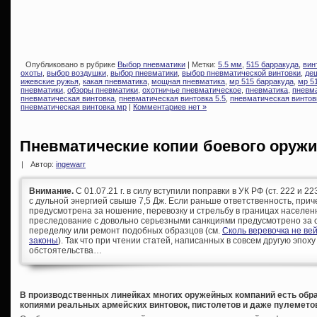
Опубликовано в рубрике
Выбор пневматики
| Метки:
5.5 мм
,
515 барракуда
,
вин
охоты
,
выбор воздушки
,
выбор пневматики
,
выбор пневматической винтовки
,
де
ижевские ружья
,
какая пневматика
,
мощная пневматика
,
мр 515 барракуда
,
мр 5
пневматики
,
обзоры пневматики
,
охотничье пневматическое
,
пневматика
,
пневма
пневматическая винтовка
,
пневматическая винтовка 5.5
,
пневматическая винтов
пневматическая винтовка мр
|
Комментариев нет »
Пневматические копии боевого оруж
|
Автор:
ingewarr
Внимание.
С 01.07.21 г. в силу вступили поправки в УК РФ (ст. 222 и 
с дульной энергией свыше 7,5 Дж. Если раньше ответственность, при
предусмотрена за ношение, перевозку и стрельбу в границах населен
преследование с довольно серьезными санкциями предусмотрено за с
переделку или ремонт подобных образцов (см.
Сколь веревочка не ве
законы
). Так что при чтении статей, написанных в совсем другую эпоху
обстоятельства…
В производственных линейках многих оружейных компаний есть об
копиями реальных армейских винтовок, пистолетов и даже пулемето