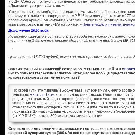
7,5 Дж. Собственно, именно так доводятся до требований законодатель
«Дианы» и турецкие «Хатсаны».
Учтите только, что свободная продажа даже таких ослабленных винтовок
поэтому, в отличие от прародителя, МР-515 нам доступна только в 177-м 
российская оружейная компания «Атаман» выпустила
безлицензионную 
миллиметровую винтовку «Маэстро» (см. «
Новые модели пневматическо
Дополнение 2020 года.
К счастью, ижевцы не оставили глас народа без внимания и выпустил
ограничений 3-джоулевую версию «Барракуды» в калибре 5,5 мм
МР-51
Цена новинки 15 700 рублей, почти на полторы тысячи дешевле стан
Замечательный технический обзор МР-515 вы можете найти в «
Полез
чисто пользовательским аспектом. Итак, что же вообще представляет
использования и стоит ли ее покупать?
По своей сути это типичный бюджетный «супермагнум», нечто вроде 
турецкого
«Хатсан 135»
, хотя по идеологии гораздо ближе к именитой
роднит центральный зацеп поршня (а значит, невозможность установк
запирания ствола через шарик. Компрессор немного отличается от кла
стандартного для «суперов» 29х120. В принципе, то на то и выходит:
порядка 29 Дж (как у «Дианы»), скорость пули с F-пружиной (ослабленно
(от МР-513М) – около 300 м/с «тяжелыми» пульками.
Специально для людей увлекающихся и где-то даже немножко дове
скоростей супермагнумов (380 м/с) все производители пневматики д