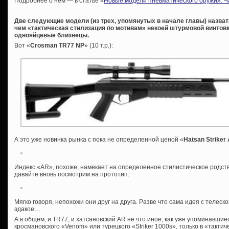
Подробнее о нем — в статье «
Новые модели пневматического оружия. Ч
Две следующие модели (из трех, упомянутых в начале главы) назват
чем «тактическая стилизация по мотивам» некоей штурмовой винтовки
однояйцевые близнецы.
Вот «
Crosman
TR77
NP
» (10 т.р.):
А это уже новинка рынка с пока не определенной ценой «
Hatsan
Striker
Индекс «AR», похоже, намекает на определенное стилистическое родств
давайте вновь посмотрим на прототип:
Мягко говоря, непохожи они друг на друга. Разве что сама идея с телес
эдакое…
А в общем, и TR77, и хатсановский AR не что иное, как уже упоминавшие
кросмановского «Venom» или турецкого «Striker 1000s», только в «такти