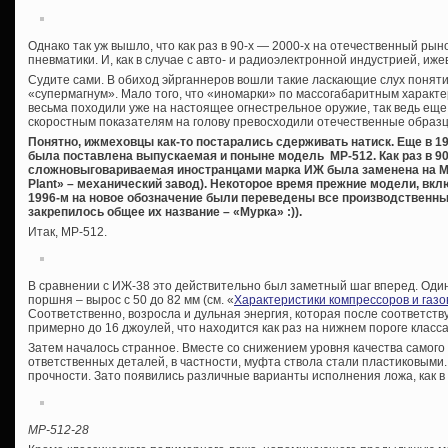
Однако так уж вышло, что как раз в 90-х — 2000-х на отечественный р
пневматики. И, как в случае с авто- и радиоэлектронной индустрией, иж
Судите сами. В обиход эйрганнеров вошли такие ласкающие слух понятия
«супермагнум». Мало того, что «иномарки» по массогабаритным характе
весьма походили уже на настоящее огнестрельное оружие, так ведь еще
скоростным показателям на голову превосходили отечественные образ
Понятно, ижмеховцы как-то постарались сдерживать натиск. Еще в 19
была поставлена выпускаемая и поныне модель МР-512. Как раз в 9
сложновыговариваемая иностранцами марка ИЖ была заменена на МР
Plant» – механический завод). Некоторое время прежние модели, вкл
1996-м на новое обозначение были переведены все производственные
закрепилось общее их название – «Мурка» :)).
Итак, МР-512.
В сравнении с ИЖ-38 это действительно был заметный шаг вперед. Один
поршня – вырос с 50 до 82 мм (см. «
Характеристики компрессоров и газо
Соответственно, возросла и дульная энергия, которая после соответс
примерно до 16 джоулей, что находится как раз на нижнем пороге класс
Затем началось странное. Вместе со снижением уровня качества самого
ответственных деталей, в частности, муфта ствола стали пластиковыми
прочности. Зато появились различные варианты исполнения ложа, как в 
МР-512-28