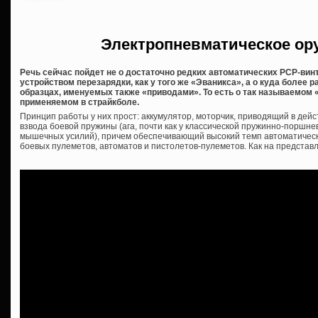
Электропневматическое оруж
Речь сейчас пойдет не о достаточно редких автоматических PCP-вин
устройством перезарядки, как у того же «Эваникса», а о куда более
образцах, именуемых также «приводами». То есть о так называемом
применяемом в страйкболе.
Принцип работы у них прост: аккумулятор, моторчик, приводящий в дей
взвода боевой пружины (ага, почти как у классической пружинно-поршне
мышечных усилий), причем обеспечивающий высокий темп автоматическ
боевых пулеметов, автоматов и пистолетов-пулеметов. Как на представ