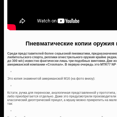
Пневматические копии оружия 
Среди представителей более серьезной пневматики, предназначенной
любительского спорта, реплики огнестрельного оружия крайне редки. 
до 300 м/с) известно фактически лишь три подобных винтовки. Две из
американской компании «
Crosman». В первую очередь это
MTR77
NP 
Это копия знаменитой американской М16 (на фото внизу):
Кстати, ручка для переноски, аналогичная представленной у прототипа,
либо приобретается отдельно. Даже это предусмотрели производители –
классический диоптрический прицел, а мушку можно прикрепить на мале
так: