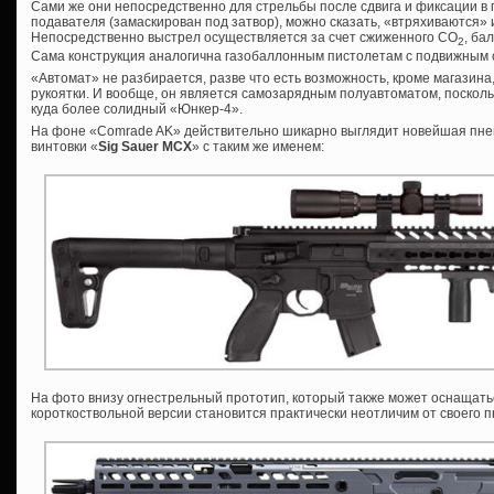
Сами же они непосредственно для стрельбы после сдвига и фиксации 
подавателя (замаскирован под затвор), можно сказать, «втряхиваются» 
Непосредственно выстрел осуществляется за счет сжиженного СО
, ба
2
Сама конструкция аналогична газобаллонным пистолетам с подвижным 
«Автомат» не разбирается, разве что есть возможность, кроме магазина,
рукоятки. И вообще, он является самозарядным полуавтоматом, поскольк
куда более солидный «Юнкер-4».
На фоне «Comrade AK» действительно шикарно выглядит новейшая пне
винтовки «
Sig Sauer MCX
» с таким же именем:
На фото внизу огнестрельный прототип, который также может оснащат
короткоствольной версии становится практически неотличим от своего 