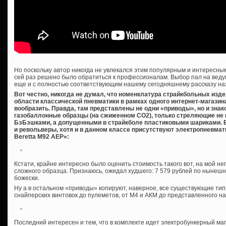
Но поскольку автор никогда не увлекался этим популярным и интересным
сей раз решено было обратиться к профессионалам. Выбор пал на веду
еще и с полностью соответствующим нашему сегодняшнему рассказу на
Вот честно, никогда не думал, что номенклатура страйкбольных изде
области классической пневматики в рамках одного интернет-магазин
вообразить. Правда, там представлены не одни «приводы», но и зна
газобаллонные образцы (на сжиженном СО2), только стреляющие не
БэБэшками, а допущенными в страйкболе пластиковыми шариками. Б
и револьверы, хотя и в данном классе присутствуют электропневма
Beretta M92 AEP»:
Кстати, крайне интересно было оценить стоимость такого вот, на мой н
сложного образца. Признаюсь, ожидал худшего: 7 579 рублей по нынеш
божески.
Ну а в остальном «приводы» копируют, наверное, все существующие тип
снайперских винтовок до пулеметов, от М4 и АКМ до представленного н
Последний интересен и тем, что в комплекте идет электробункерный м