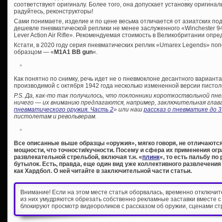
соответствуют оригиналу. Более того, она допускает установку оригина
радуйтесь, реконструкторы!
Сами понимаете, изделие и по цене весьма отличается от азиатских по
дешевле пневматической реплики не менее заслуженного «Winchester 
Lever Action Air Rifle». Рекомендуемая стоимость в Великобритании опре
Кстати, в 2020 году серия пневматических реплик «Umarex Legends» п
образцом — «
M1A1 BB gun
«.
Как понятно по снимку, речь идет не о пневмоклоне десантного варианта
производимой с октября 1942 года несколько измененной версии писто
P.S. Да, как-то так получилось, что поклонники короткоствольной пне
ничего — их вниманию предлагаются, например, заключительная глав
пневматического оружия. Часть 2
» или наш
рассказ о пневматике до 
пистолетам и револьверам.
Все описанные выше образцы «оружия», мягко говоря, не отличают
мощности, что точности/кучности. Посему и сфера их применения о
развлекательной стрельбой, включая т.н. «
плинк
«, то есть пальбу по
бутылок. Есть, правда, еще один вид уже коллективного развлечения
как Хардбол. О ней читайте в заключительной части статьи.
Внимание! Если на этом месте статья оборвалась, временно отключи
из них умудряются обрезать собственно рекламные заставки вместе с
блокируют просмотр видеороликов с рассказом об оружии, сценами ст