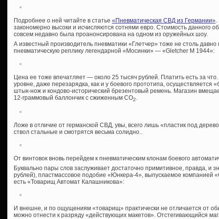
Подробнее о ней читайте в статье
«Пневматическая СВД из Германии»
.
закономерно высоки и исчисляются сотнями евро. Стоимость данного об
совсем недавно была проанонсирована на одном из оружейных шоу.
А известный производитель пневматики «Глетчер» тоже не столь давно 
пневматическую реплику легендарной «Мосинки» — «Gletcher M 1944»:
Цена ее тоже впечатляет — около 25 тысяч рублей. Платить есть за что
уровне, даже перезарядка, как и у боевого прототипа, осуществляется «
штык-нож и кондово-исторический брезентовый ремень. Магазин вмеща
12-граммовый баллончик с сжиженным СО
.
2
Ложе в отличие от германской СВД, увы, всего лишь «пластик под дерево
ствол стальные и смотрятся весьма солидно..
От винтовок вновь перейдем к пневматическим клонам боевого автомати
Буквально пары слов заслуживает достаточно примитивное, правда, и з
рублей), пластмассовое подобие «Юнкера-4», выпускаемое компанией 
есть «Товарищ Автомат Калашникова»:
И внешне, и по ощущениям «товарищ» практически не отличается от обы
можно отнести к разряду «действующих макетов». Отстегивающийся маг