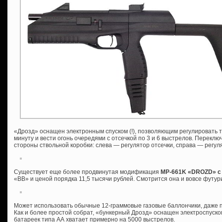
«Дрозд» оснащен электронным спуском (!), позволяющим регулировать т
минуту и вести огонь очередями с отсечкой по 3 и 6 выстрелов. Перек
стороны ствольной коробки: слева — регулятор отсечки, справа — регул
Существует еще более продвинутая модификация
MP-661K «DROZD» с
«ВВ» и ценой порядка 11,5 тысячи рублей. Смотрится она и вовсе футур
Может использовать обычные 12-граммовые газовые баллончики, даже по
Как и более простой собрат, «бункерный Дрозд» оснащен электроспуском
батареек типа АА хватает примерно на 5000 выстрелов.