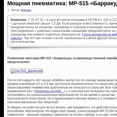
Мощная пневматика: МР-515 «Барраку
|
Автор:
ingewarr
Внимание.
С 01.07.21 г. в силу вступили поправки в УК РФ (ст. 222 и 
с дульной энергией свыше 7,5 Дж. Если раньше ответственность, при
предусмотрена за ношение, перевозку и стрельбу в границах населен
преследование с довольно серьезными санкциями предусмотрено за с
переделку или ремонт подобных образцов (см.
Сколь веревочка не ве
законы
). Так что при чтении статей, написанных в совсем другую эпоху
обстоятельства…
Появление винтовки МР-515 «Барракуда» в производственной линей
предсказуемо.
Почти пятнадцать лет назад «ИжМех» выпустил по-своему уникальную м
оружие в калибрах 4,5 и 5,5 мм, доступное исключительно по лицензии (д
лицензируемая пневматика практически не пользуется спросом. Все-так
применения (см. «
Перечень орудий…
»), и абсолютное большинство нор
затрачивать на организационные мероприятия те же время и средства, 
классического огнестрела. Ну а браконьерить вполне можно и с пневма
обычных магазинах без лицензий.
В общем, на повестку дня встал вопрос, как продвинуть эту действител
российских эйрганнеров. Не мудрствуя лукаво, в конструкцию МР-513М 
изменение – мощную пружину заменили на более слабую, и на свет по