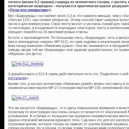
легкого (менее 0,3 грамма) снаряда из непонятного сплава, стрелят
категорически запрещено – получается практически аналог разрушит
«
Пули для пневматики
«).
Вес «Барракуды» составляет всего 3,3 кг, что намного меньше, чем у «Х
«Хатсан 125», при схожих габаритах. Этому способствует широкое испо
числе и для компрессора. Свою лепту вносит и уж очень тонкий для такой
то несолидно, и в надежности порождает некоторые, пусть и необоснов
обещает перейти на 16-миллиметровые стволы.
Кстати, о производителе. По большому счету, «Барракуда», хоть и вып
(как и легендарная «мурка» МР-512), но сама задумка и реализация прое
века назад компании «Ижевские ружья». Они же занимаются и продажей
завода, вроде той же «Барракуды» или здорово доработанных, по срав
«Мурена» (на фото).
А дорабатывать у 512-й серии действительно есть что. Подробнее о ней 
ностальгия
«.
Кроме того, в заслугу коллективу «Ижевских ружей» можно поставить и 
знаменитых вертикалок МР-27 и полуавтоматов МР-155 селективной сбо
Что же касается «Барракуды», то и здесь повышенное внимание к качес
поскольку по конструкции она очень сильно отличается от классической М
усложнения. В отличие от большинства пружинно-пневматических винто
ударно-спусковой механизм куркового типа. Сделано это для его разгру
спусковом крючке, которое теперь не зависит от усилия боевой пружины
сборку-разборку. Ну, в общем, со всеми этими техническими подробност