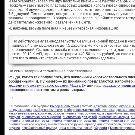
Я бы охарактеризовал эту игру несколько иначе – «безумству храбрых 
Поскольку здесь вместо пластмассовых шариков используются свинцов
снаряды. И оружие далеко не 3-джоулевое, хотя тоже имеет существен
7,5 джоулей. Тем не менее, оно уже относится к гражданскому оружию, и, 
законом не поощряются. В общем, если интересно, найдите соответству
действительно «жесткого» развлечения в Сети.
И, наконец, весьма полезная и небезынтересная информация:
По действующему законодательству, безлицензионной продаже в Рос
калибра 4,5 мм мощностью до 7,5 джоулей. Но и она относится уже к
ограничений. Скажем, стрельба в черте населенного пункта, даже в ле
со ст. 20.13 КоАП, карается штрафом в 40-50 тысяч рублей, да еще с 
это всего лишь «конструктивно схожее с оружием изделие».
На сем и завершим сегодняшнее повествование.
P.S. Да, как-то так получилось, что поклонники короткоствольного п
обойденными :)). Ну ничего — их вниманию предлагаются, например,
модели пневматического оружия. Часть 2
» или наш
рассказ о пневма
посвященные пистолетам и револьверам.
Опубликовано в рубрике
Выбор пневматики
| Метки:
3 джоуля
,
airsoft
,
airsoft rus
воздушка цена
,
выбор пневматики
,
выбор пневматической винтовки
,
детская пн
какая пневматика
,
кросман
,
обзоры пневматики
,
оружие +для страйкбола
,
пистол
джоуля
,
пневматика без лицензии
,
пневматика для детей
,
пневматика магнум
,
пн
пневматическая винтовка
,
пневматическая винтовка мр
,
пневматическая винтов
пневматическое оружие
,
пневматическое ружье
,
привод для страйкбола
,
разреш
оружие
,
страйкбольный привод
,
цена пневматический
,
эйрсофт
|
Комментариев н