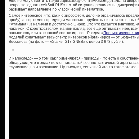
Еще не могу отметить такую заряжающую оптимизмом деталь: на дворе ма
непросто, однако «AirSoft-RUS» в этой ситуации решился на диверсифи
развивает направление по классической пневматике.
Самое интересное, что, как и с эйрсофтом, дело не ограничилось пред
пробу), ассортимент продукции массовых зарубежных и отечественных б
«Атамана», в наличии и достаточно широк. Это что касается винтовок, к
накачкой. С короткостволом, на мой взгляд, все еще оптимистичнее, все
раньше входили в основной состав игроков. Раздел «
Пневматические пи
моделей охватывает весь спектр интересов эйрганнеров — от бюджетн
Вессонов» (на фото — «Stalker S17 GNBB» с ценой 3 673 рубля):
И напоследок — о том, как применяются «приводы», то есть о собственн
обнаружил, что в рядах поклонников этой военно-тактической игры масс
служившие, но и воевавшие. Ну, выходит, есть в ней что-то такое этакое