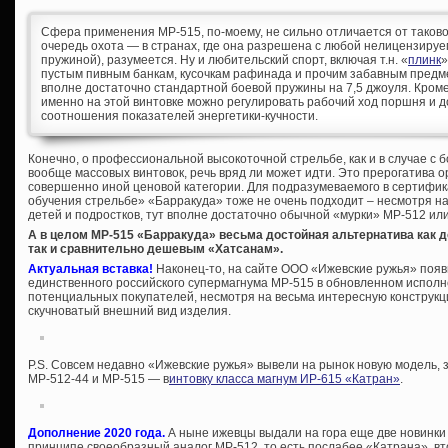
Сфера применения МР-515, по-моему, не сильно отличается от таковой
очередь охота — в странах, где она разрешена с любой нелицензируе
пружиной), разумеется. Ну и любительский спорт, включая т.н. «
плинк
»
пустым пивным банкам, кусочкам рафинада и прочим забавным предме
вполне достаточно стандартной боевой пружины на 7,5 джоуля. Кром
именно на этой винтовке можно регулировать рабочий ход поршня и 
соотношения показателей энергетики-кучности.
Конечно, о профессиональной высокоточной стрельбе, как и в случае с 
вообще массовых винтовок, речь вряд ли может идти. Это прерогатива о
совершенно иной ценовой категории. Для подразумеваемого в сертифи
обучения стрельбе» «Барракуда» тоже не очень подходит – несмотря н
детей и подростков, тут вполне достаточно обычной «мурки» МР-512 или
А в целом МР-515 «Барракуда» весьма достойная альтернатива как 
так и сравнительно дешевым «Хатсанам».
Актуальная вставка!
Наконец-то, на сайте ООО «Ижевские ружья» появ
единственного российского супермагнума МР-515 в обновленном исполне
потенциальных покупателей, несмотря на весьма интересную конструкци
скучноватый внешний вид изделия.
P.S. Совсем недавно «Ижевские ружья» вывели на рынок новую модель
МР-512-44 и МР-515 — в
интовку класса магнум ИР-615 «Катран»
.
Дополнение 2020 года.
А ныне ижевцы выдали на гора еще две новинк
принципе своеобразный аналог МР-512, то есть послабее «Катрана», вт