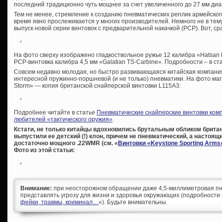
последний традиционно чуть мощнее за счет увеличенного до 27 мм диа
Тем не менее, стремление к созданию пневматических реплик армейског
время явно прослеживается у многих производителей. Немного не в тему,
выпуск новой серии винтовок с предварительной накачкой (PCP). Вот, ср
На фото сверху изображено гладкоствольное ружье 12 калибра «Hatsan 
PCP-винтовка калибра 4,5 мм «Galatian TS-Carbine». Подробности – в ст
Совсем недавно молодая, но быстро развивающаяся китайская компания
интересной пружинно-поршневой (и не только) пневматики. На фото маг
Storm» — копия британской снайперской винтовки L115A3:
Подробнее читайте в статье
Пневматические снайперские винтовки комп
любителей «тактического оружия»
.
Кстати, не только китайцы вдохновились брутальным обликом брита
выпустили ее детский (!) клон, причем не пневматический, а настоящи
достаточно мощного .22WMR (см. «
Винтовки «Keystone Sporting Arms
Фото из этой статьи:
Внимание:
при неосторожном обращении даже 4,5-миллиметровая пн
представлять угрозу для жизни и здоровья окружающих (подробности 
фейки, травмы, криминал…
«). Будьте внимательны.