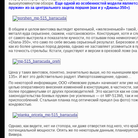
вышеупомянутом обзоре.
Еще одной из особенностей модели являетс
пружин» из-за центрального зацепа поршня (как и у «Дианы-350»)
.
В общем и целом винтовка выглядит крепенькой, «железненькой» такой, 
металл куда серьезнее, скажем, «хатсановского». Конструкция, хотя и 
от самого выстрела и показатели кучности, по отзывам пока немногочи
«Diana-350», что само по себе весьма серьезный результат. Березовое л
как из более ценных пород дерева, однако не заставляет усомниться в 
на точность стрельбы. Кстати, существуют и версии в ореховой ложе (на
Цена у таких винтовок, понятно, значительно выше, но по нынешним вр
135». И вот это действительно радует. Импортозамещение, однако…
По некоторой информации, ООО «Ижевские ружья» начинают или уже на
целью оперативного внесения изменений в конструкцию, в частности, 
более продвинутыми от других производителей. Это касается как не со
законодательства боевых пружин (не усиленных — от МР-513М), так и 
приспособлений. Стальная планка под оптический прицел (на фото) то
кондовостью.
Однако, как видите, нет ни стопора, ни даже отверстия под него, что кр
потенциальной мощности. Опять же по некоторым данным, планируется
Вивера.