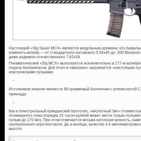
Настоящий «Sig Sauer MCX» является модульным оружием, что буквальн
изменять калибр — от стандартного натовского 5,56х45 до .300 Blackout 
даже родимого отечественного 7,62х39.
Пневматический «Sig MCX» выпускается исключительно в 177-м калибре 
подача боеприпасов. Для этого в «магазин» загружается «настоящая п
классическими пульками:
Источником энергии является 88-граммовый баллончик с углекислотой 
приклада:
Как и огнестрельный гражданский прототип, «кислотный Зиг» стоимост
полимерного ложа порядка 25 тысяч рублей может вести только полуавт
пульки до 170 м/с). При этом отмечается весьма неплохая кучность, за
газобалонного короткоствола. Да и вообще, качество 4,5-миллиметрово
высоте.