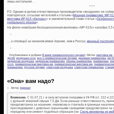
лишь ностальгия…
* * *
P.S. Однако в целом отечественные производители «воздушек» не собир
повторяться, отсылаю читателей к статьям «
Мощная пневматика: МР-51
винтовка ИР-615 «Катран»
» и заключительной главе статьи «
Особенност
глобального обзора
«.
На фото новейшая безлицензионная винтовка «MP-515c» калибра 5,5
… и стоящий за океаном вдвое дороже, чем в России,
мощный пистоле
Опубликовано в рубрике
В мире пневматического оружия
| Метки:
винтовка иж
,
детей
,
воздушка ссср
,
все о пневматическом оружии
,
дешевая пневматика
,
иж 5
недорогая воздушка
,
недорогая пневматика
,
обзоры пневматики
,
пневматика
,
пн
ссср
,
пневматическая винтовка иж
,
пневматическая винтовка мр
,
пневматически
пневматика
,
русское оружие
,
советская воздушка
,
советская пневматика
,
старая
«Она» вам надо?
|
Автор:
ingewarr
Внимание.
С 01.07.21 г. в силу вступили поправки в УК РФ (ст. 222 и 
с дульной энергией свыше 7,5 Дж. Если раньше ответственность, при
предусмотрена за ношение, перевозку и стрельбу в границах населен
преследование с довольно серьезными санкциями предусмотрено за с
переделку или ремонт подобных образцов (см.
Сколь веревочка не ве