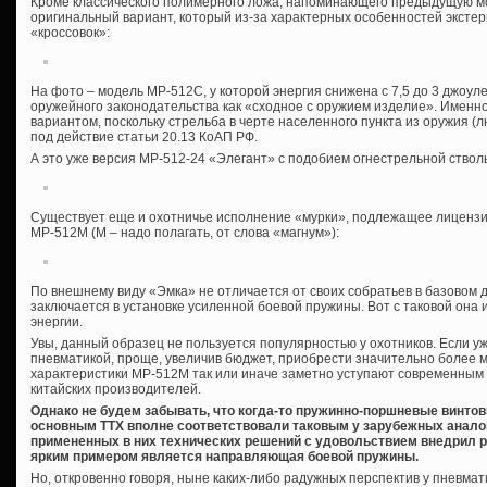
Кроме классического полимерного ложа, напоминающего предыдущую м
оригинальный вариант, который из-за характерных особенностей эксте
«кроссовок»:
На фото – модель МР-512С, у которой энергия снижена с 7,5 до 3 джоуле
оружейного законодательства как «сходное с оружием изделие». Именн
вариантом, поскольку стрельба в черте населенного пункта из оружия (л
под действие статьи 20.13 КоАП РФ.
А это уже версия МР-512-24 «Элегант» с подобием огнестрельной ствол
Существует еще и охотничье исполнение «мурки», подлежащее лицензи
МР-512М (М – надо полагать, от слова «магнум»):
По внешнему виду «Эмка» не отличается от своих собратьев в базовом 
заключается в установке усиленной боевой пружины. Вот с таковой она и
энергии.
Увы, данный образец не пользуется популярностью у охотников. Если уж
пневматикой, проще, увеличив бюджет, приобрести значительно более 
характеристики МР-512М так или иначе заметно уступают современным 
китайских производителей.
Однако не будем забывать, что когда-то пружинно-поршневые винтов
основным ТТХ вполне соответствовали таковым у зарубежных аналог
примененных в них технических решений с удовольствием внедрил 
ярким примером является направляющая боевой пружины.
Но, откровенно говоря, ныне каких-либо радужных перспектив у пневма