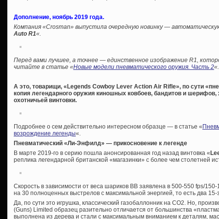
Дополнение, ноябрь 2019 года.
Компания «Crosman» выпустила очередную новинку — автоматическую
Auto R1
«.
Перед вами лучшее, а точнее — единственное изображение R1, котор
читайте в статье «
Новые модели пневматического оружия. Часть 2
«.
А это, товарищи, «Legends Cowboy Lever Action Air Rifle», по сути «
копия легендарного оружия киношных ковбоев, бандитов и шерифов, 
охотничьей винтовки.
Подробнее о сем действительно интересном образце — в статье «
Пневм
возрождение легенды
«.
Пневматический «Ли-Энфилд» — прикосновение к легенде
В марте 2019-го в серию пошла анонсированная год назад винтовка «
Lee
реплика легендарной британской «магазинки» с более чем столетней ис
Скорость в зависимости от веса шариков ВВ заявлена в 500-550 fps/150-
на 30 полноценных выстрелов с максимальной энергией, то есть два 15-
Да, по сути это игрушка, классический газобаллонник на СО2. Но, произ
(Guns) Limited образец разительно отличается от большинства «пластм
выполнена из дерева и стали с максимальным вниманием к деталям, ма