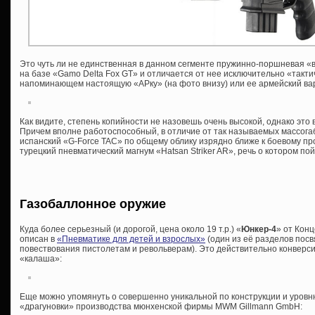
Это чуть ли не единственная в данном сегменте пружинно-поршневая «
на базе «Gamo Delta Fox GT» и отличается от нее исключительно «такт
напоминающем настоящую «АРку» (на фото внизу) или ее армейский ва
Как видите, степень копийности не назовешь очень высокой, однако это 
Причем вполне работоспособный, в отличие от так называемых массога
испанский «G-Force TAC» по общему облику изрядно ближе к боевому п
турецкий пневматический магнум «Hatsan Striker AR», речь о котором п
Газобаллонное оружие
Куда более серьезный (и дорогой, цена около 19 т.р.) «
Юнкер-4
» от Кон
описан в
«Пневматике для детей и взрослых»
(один из её разделов пос
повествования пистолетам и револьверам). Это действительно конверс
«калаша»:
Еще можно упомянуть о совершенно уникальной по конструкции и уровн
«драгуновки» производства мюнхенской фирмы MWM Gillmann GmbH: