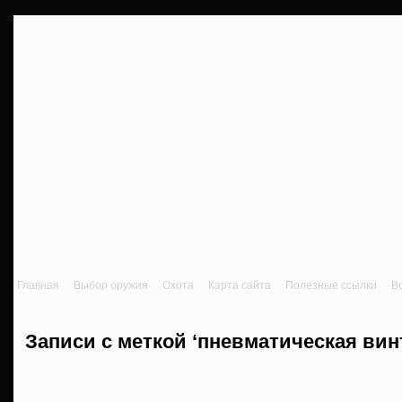
Главная
Выбор оружия
Охота
Карта сайта
Полезные ссылки
В
Записи с меткой ‘пневматическая вин