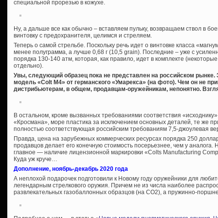
специальной прорезью в кожухе.
Ну, а дальше все как обычно – вставляем пульку, возвращаем ствол в б
винтовку с предохранителя, целимся и стреляем.
Теперь о самой стрельбе. Поскольку речь идет о винтовке класса «магну
менее полуграмма, а лучше 0,68 г (10,5 grain). Последние – уже с усиле
порядка 130-140 атм, которая, как правило, идет в комплекте (некотор
отдельно).
Увы, следующий образец пока не представлен на российском рынке.
модель «Colt M4» от германского «Умарекса» (на фото). Чем он не п
дистрибьютерам, в общем, продавцам-оружейникам, непонятно. Взгля
В остальном, кроме вызванных требованиями соответствия «исходнику» о
«Кросмана», море пластика за исключением основных деталей, те же пр
полностью соответствующая российским требованиям 7,5-джоулевая вер
Правда, цена на зарубежных коммерческих ресурсах порядка 250 доллар
продавцов делает его конечную стоимость посерьезнее, чем у аналога. Н
главное — наличие лицензионной маркировки «Colts Manufacturing Compa
Куда уж круче…
Дополнение, ноябрь-декабрь 2020 года
А неплохой подарочек подготовили к Новому году оружейники для люби
легендарным стрелкового оружия. Причем не из числа наиболее распро
развлекательных газобаллонных образцов (на СО2), а пружинно-порш