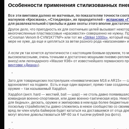
Особенности применения стилизованных пне
Все эти винтовки далеко не матчевые, по показателям точности соо
магнумов «Кросмана», «Стоеджера», их прародителей –
испанских «
для развлекательной стрельбы и даже охоты этого вполне достаточн
Другое дело, что пригодность их для охотничьих целей вызывает некото
многочисленные пластмассовые «красивости» совершенно не нужны. Про
«Crosman Venom 8-CVW1K77NP» или тот же
«Striker 1000s»
, который ещ
мере не хуже, да еще и цепляться за ветки разного рода «магазинами» 
А если уж так хочется аутентичности с настоящим боевым оружием, то 
высококлассными, очень точными и достаточно мощными пневмо-реплик
внизу) или легендарного «Mauser K98» от известнейшего германского п
винтовки «Диана»
).
Зато для товарищеских пострелушек «пневматические М16 и AR15» — са
вдохновляет на подвиги. Есть и еще один вариант, прямо-таки созданн
оружие – так называемый Хардбол.
Хардбол (англ. hard — жесткий, ball — шар) – не столь давно появивша
командная военно-спортивная, или даже военно-тактическая игра. Неко
для бедных», дескать, оружие и экипировка в нем куда более бюджетные
поскольку страйкболисты давно сложились в некое сообщество со своим
вряд ли член клуба байкеров будет кататься на доставшемся от отца др
могут вполне довольствоваться МР-60 за 4 тысячи рублей (на фото).