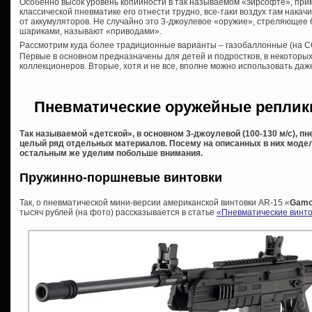
Особенно высок уровень копийности в так называемом «эйрсофте», прим
классической пневматике его отнести трудно, все-таки воздух там накач
от аккумуляторов. Не случайно это 3-джоулевое «оружие», стреляюще
шариками, называют «приводами».
Рассмотрим куда более традиционные варианты – газобаллонные (на 
Первые в основном предназначены для детей и подростков, в некоторы
коллекционеров. Вторые, хотя и не все, вполне можно использовать даже
Пневматические оружейные реплик
Так называемой «детской», в основном 3-джоулевой (100-130 м/с), п
целый ряд отдельных материалов. Посему на описанных в них модел
остальным же уделим побольше внимания.
Пружинно-поршневые винтовки
Так, о пневматической мини-версии американской винтовки AR-15 «
Gam
тысяч рублей (на фото) рассказывается в статье
«Пневматические винто