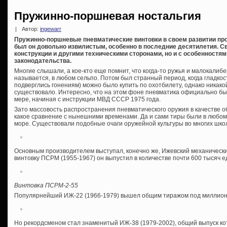
Пружинно-поршневая ностальгия
|
Автор:
ingewarr
Пружинно-поршневые пневматические винтовки в своем развитии прод
был он довольно извилистым, особенно в последние десятилетия. Св
конструкции и другими техническими сторонами, но и с особенностя
законодательства.
Многие слышали, а кое-кто еще помнит, что когда-то ружья и малокалиб
называется, в любом сельпо. Потом был странный период, когда гладко
подверглись гонениям) можно было купить по охотбилету, однако никако
существовало. Интересно, что на этом фоне пневматика официально бы
мере, начиная с инструкции МВД СССР 1975 года.
Зато массовость распространения пневматического оружия в качестве о
какое сравнение с нынешними временами. Да и сами тиры были в любо
море. Существовали подобные очаги оружейной культуры во многих школ
Основным производителем выступал, конечно же, Ижевский механически
винтовку ПСРМ (1955-1967) он выпустил в количестве почти 600 тысяч е
Винтовка ПСРМ-2-55
Популярнейший ИЖ-22 (1966-1979) вышел общим тиражом под миллион
Но рекордсменом стал знаменитый ИЖ-38 (1979-2002), общий выпуск кот