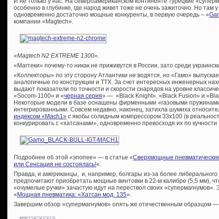
И не только у нас. На североамериканском континенте турецкие «супе
особенно в глубинке, где народ живет тоже не очень зажиточно. Но там 
одновременно достаточно мощные конкуренты, в первую очередь – «
Gam
компании «Magtech».
«Magtech N2 EXTREME 1300».
«Магтеки» почему-то никак не приживутся в России, зато среди украинс
«Коллекторы» по эту сторону Атлантики не водятся, но «Гамо» выпуска
аналогичные по конструкции и ТТХ. За счет интересных инженерных нах
выдают показатели по точности и скорости снарядов на уровне классиче
«Socom-1100» и «
черная серия
» — «Black Knight», «Black Fusion» и «Bla
Некоторые модели в базе оснащены фирменными «газовыми пружинами»
интегрированными. Совсем недавно, наконец, затихла шумиха относите
индексом «Mach1»
с якобы солидным компрессором 33х100 (в реальност
конкурировать с «хатсанами», одновременно превосходя их по кучности 
Подробнее об этой «эпопее» — в статье «
Сверхмощные пневматические 
или Сенсация не состоялась!
«.
Правда, и американцы, и, например, болгары из-за более либерального
предпочитают приобретать мощные винтовки в 22-м калибре (5,5 мм), ч
«очумелые ручки» зачастую идут на перествол своих «супермагнумов». Эт
«
Мощная пневматика: «Хатсан мод. 135
».
Завершим обзор «супермагнумов» опять же отечественным образцом —