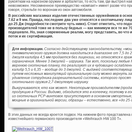
рукояткам на нарезном оружии и арбалетах, то есть там, где выстрел на
невозможен. Несомненное преимущество «компакт» имеет разве что пр
говоря, стрельбе по воронам из окон автомобиля.
В российских магазинах изделия отечественных оружейников в основно
7.62 и 9 мм. Правда, последние два уже относятся к охотничьему 
до 25 Дж (подробности смотрите чуть ниже). Стоит отметить, что по
производителей тоже не в пользу бедных — как минимум все те же 70
подешевле. Но, зная современные реалии, могу представить, во что 
поток и их сертификация.
Для информации.
Согласно действующему законодательству, «мо
пневматического оружия должна находиться в диапазоне от 7,5 до 2
джоуля калибра 4,5 мм продается без лицензии, но относятся к гр
ограничения. Менее 3 джоулей – игрушка. Так вот, поскольку любы
верхнюю охотничью планку, то реализуют их в чудовищно ослабленно
калибр 5,5 и 6,35 – вообще до 3 джоулей. С выдачей соответствую
путем несложных манипуляций оригинальную силу можно вернуть за
удивление сотрудника разрешительной системы, которого просят 
охотничьего оружия 2,7-джоулевую игрушку.
Выкручиваются, кто как может. Некоторым производителям (прода
продукцию в России. Видимо, обходится это в копеечку, поэтому в
из охотничьих PCP-винтовок присутствуют в основном импортные, 
мощные в оригинальной версии, образцы – естественно, все «до 25 
В этих данных не всегда кроется подвох. На нижнем фото представлена
известнейшего германского производителя «Weihrauch HW 100 T».