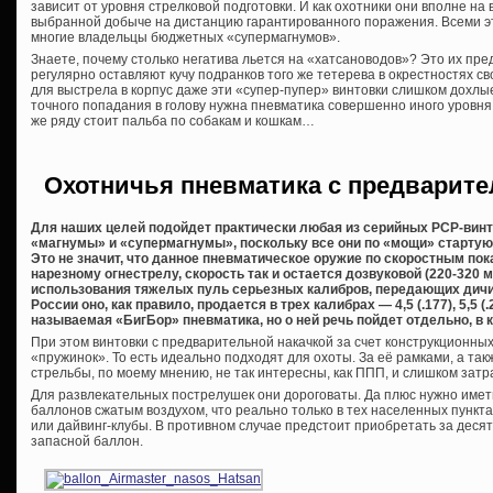
зависит от уровня стрелковой подготовки. И как охотники они вполне на 
выбранной добыче на дистанцию гарантированного поражения. Всеми 
многие владельцы бюджетных «супермагнумов».
Знаете, почему столько негатива льется на «хатсановодов»? Это их пре
регулярно оставляют кучу подранков того же тетерева в окрестностях сво
для выстрела в корпус даже эти «супер-пупер» винтовки слишком дохлы
точного попадания в голову нужна пневматика совершенно иного уровня,
же ряду стоит пальба по собакам и кошкам…
Охотничья пневматика с предварите
Для наших целей подойдет практически любая из серийных PCP-винто
«магнумы» и «супермагнумы», поскольку все они по «мощи» стартуют
Это не значит, что данное пневматическое оружие по скоростным по
нарезному огнестрелу, скорость так и остается дозвуковой (220-320 
использования тяжелых пуль серьезных калибров, передающих дичи
России оно, как правило, продается в трех калибрах — 4,5 (.177), 5,5 (.
называемая «БигБор» пневматика, но о ней речь пойдет отдельно, в к
При этом винтовки с предварительной накачкой за счет конструкционны
«пружинок». То есть идеально подходят для охоты. За её рамками, а та
стрельбы, по моему мнению, не так интересны, как ППП, и слишком затр
Для развлекательных пострелушек они дороговаты. Да плюс нужно имет
баллонов сжатым воздухом, что реально только в тех населенных пункт
или дайвинг-клубы. В противном случае предстоит приобретать за десят
запасной баллон.