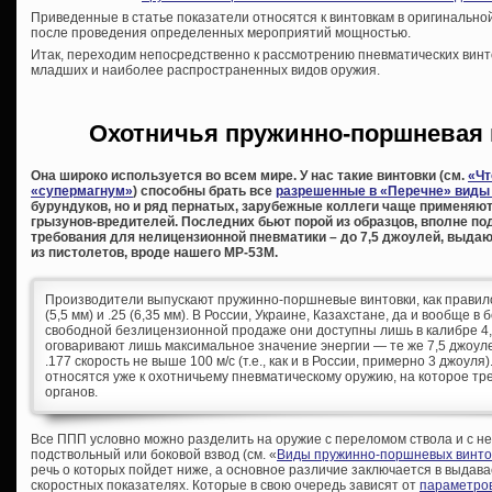
Приведенные в статье показатели относятся к винтовкам в оригинально
после проведения определенных мероприятий мощностью.
Итак, переходим непосредственно к рассмотрению пневматических винт
младших и наиболее распространенных видов оружия.
Охотничья пружинно-поршневая 
Она широко используется во всем мире. У нас такие винтовки (см.
«Чт
«супермагнум»
) способны брать все
разрешенные в «Перечне» виды
бурундуков, но и ряд пернатых, зарубежные коллеги чаще применяю
грызунов-вредителей. Последних бьют порой из образцов, вполне п
требования для нелицензионной пневматики – до 7,5 джоулей, выдаю
из пистолетов, вроде нашего МР-53М.
Производители выпускают пружинно-поршневые винтовки, как правило, 
(5,5 мм) и .25 (6,35 мм). В России, Украине, Казахстане, да и вообще в
свободной безлицензионной продаже они доступны лишь в калибре 4,
оговаривают лишь максимальное значение энергии — те же 7,5 джоул
.177 скорость не выше 100 м/с (т.е., как и в России, примерно 3 джоул
относятся уже к охотничьему пневматическому оружию, на которое т
органов.
Все ППП условно можно разделить на оружие с переломом ствола и с 
подствольный или боковой взвод (см. «
Виды пружинно-поршневых винто
речь о которых пойдет ниже, а основное различие заключается в выдава
скоростных показателях. Которые в свою очередь зависят от
параметров