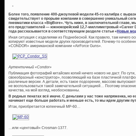
Более того, появление 400-джоулевой модели 45-го калибра с выраз
свидетельствует о прорыве компании в совершенно уникальный сег
пневматики класса «BigBore». Чуть ниже, в заключительной главе, м
его представителей — южнокорейский 12,7-миллиметровый «Career Dr
года рассказывается в соответствующем разделе статьи «
Новые мод
Иная ситуация с изделиями из Поднебесной. Как правило, там ничего ос
копируют известные модели других производителей. Почему-то особенн
«CONDOR» американской компании «AirForce Guns».
Аутентичный «Condor»
Публикация фотографий китайских копий ничего нового не даст. По сути
своеобразный «конструктор», позволяющий на базе пластичной платфо
различные версии. А детали, есть такое подозрение, массово выпускаютс
не воспользоваться такой замечательной ситуацией… Поэтому опасения
качества, на мой взгляд, необоснованны.
В родных пенатах всё иначе. С деньгами у нас тоже напряженка, но е
начинает еще больше работать и меньше есть, то мы идем другим пут
Итак, приобретается копеечный МР-60…
…или «центовый» Crosman-1377.