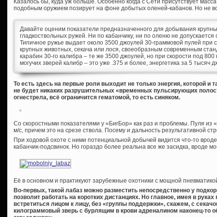
Казалось бы, куда уж больше. Особенно когда с Сети присутствует масс
подобным оружием позирует на фоне добытых оленей-кабанов. Но не вс
Давайте оценим показатели предназначенного для добывания крупны
гладкоствольных ружей. Ни по кабанчику, ни по оленю не допускается 
Типичное ружье выдает около 3500 джоулей 30-граммовой пулей при ск
крупных животных, секача или лося, своеобразным современным стан
карабин 30-го калибра – те же 3500 джоулей, но при скорости под 80
могучих зверей калибр – это уже .375 и более, энергетика за 5 тысяч 
То есть здесь на первые роли выходит не только энергия, которой и т
не будет никаких разрушительных «временных пульсирующих полост
огнестрела, всё ограничится гематомой, то есть синяком.
Со скоростными показателями у «БигБор» как раз и проблемы. Пуля из «
м/с, причем это на срезе ствола. Посему и дальность результативной стр
При ходовой охоте с ними потенциальной добычей видится что-то вроде 
кабанчик-подсвинок. Но гораздо более реальна все же засидка, вроде м
Её в основном и практикуют зарубежные охотники с мощной пневматикой
Во-первых, такой лабаз можно разместить непосредственно у подко
позволит работать на коротких дистанциях. Но главное, имея в руках
встретиться лицом к лицу, без «группы поддержки», скажем, с секачо
килограммовый зверь с бурлящим в крови адреналином наконец-то о