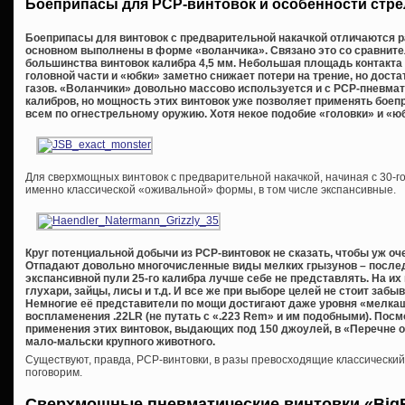
Боеприпасы для PCP-винтовок и особенности стр
Боеприпасы для винтовок с предварительной накачкой отличаются р
основном выполнены в форме «воланчика». Связано это со сравнит
большинства винтовок калибра 4,5 мм. Небольшая площадь контакта 
головной части и «юбки» заметно снижает потери на трение, но дост
газов. «Воланчики» довольно массово используется и с PCP-пневматико
калибров, но мощность этих винтовок уже позволяет применять бое
всем по огнестрельному оружию. Хотя некое подобие «головки» и «юб
Для сверхмощных винтовок с предварительной накачкой, начиная с 30-го
именно классической «оживальной» формы, в том числе экспансивные.
Круг потенциальной добычи из
PCP-винтовок не сказать, чтобы уж оч
Отпадают довольно многочисленные виды мелких грызунов – послед
экспансивной пули 25-го калибра лучше себе не представлять. На их
глухари, зайцы, лисы и т.д. И все же при выборе целей не стоит забы
Немногие её представители по мощи достигают даже уровня «мелкаш
воспламенения .22
LR (не путать с «.223
Rem» и им подобными). Посмо
применения этих винтовок, выдающих под 150 джоулей, в «Перечне о
мало-мальски крупного животного.
Существуют, правда, PCP-винтовки, в разы превосходящие классический
поговорим.
Сверхмощные пневматические винтовки «
Big