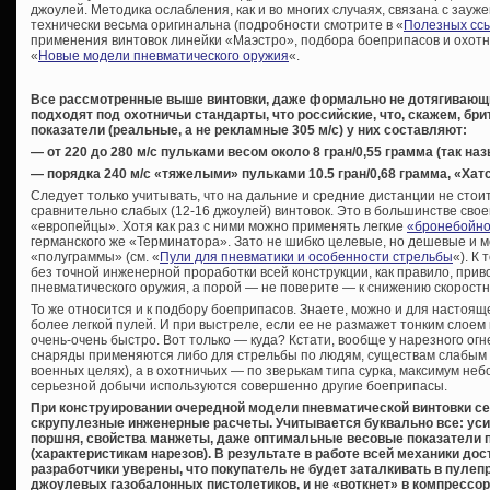
джоулей. Методика ослабления, как и во многих случаях, связана с зауж
технически весьма оригинальна (подробности смотрите в «
Полезных сс
применения винтовок линейки «Маэстро», подбора боеприпасов и охотн
«
Новые модели пневматического оружия
«.
Все рассмотренные выше винтовки, даже формально не дотягивающи
подходят под охотничьи стандарты, что российские, что, скажем, бр
показатели (реальные, а не рекламные 305 м/с) у них составляют:
— от 220 до 280 м/с пульками весом около 8 гран/0,55 грамма (так 
— порядка 240 м/с «тяжелыми» пульками 10.5 гран/0,68 грамма, «Хат
Следует только учитывать, что на дальние и средние дистанции не сто
сравнительно слабых (12-16 джоулей) винтовок. Это в большинстве свое
«европейцы». Хотя как раз с ними можно применять легкие
«бронебойно
германского же «Терминатора». Зато не шибко целевые, но дешевые и м
«полуграммы» (см. «
Пули для пневматики и особенности стрельбы
«). К
без точной инженерной проработки всей конструкции, как правило, прив
пневматического оружия, а порой — не поверите — к снижению скоростн
То же относится и к подбору боеприпасов. Знаете, можно и для настоя
более легкой пулей. И при выстреле, если ее не размажет тонким слоем
очень-очень быстро. Вот только — куда? Кстати, вообще у нарезного ог
снаряды применяются либо для стрельбы по людям, существам слабым н
военных целях), а в охотничьих — по зверькам типа сурка, максимум не
серьезной добычи используются совершенно другие боеприпасы.
При конструировании очередной модели пневматической винтовки 
скрупулезные инженерные расчеты. Учитывается буквально все: уси
поршня, свойства манжеты, даже оптимальные весовые показатели 
(характеристикам нарезов). В результате в работе всей механики до
разработчики уверены, что покупатель не будет заталкивать в пулеп
джоулевых газобалонных пистолетиков, и не «воткнет» в компрессор