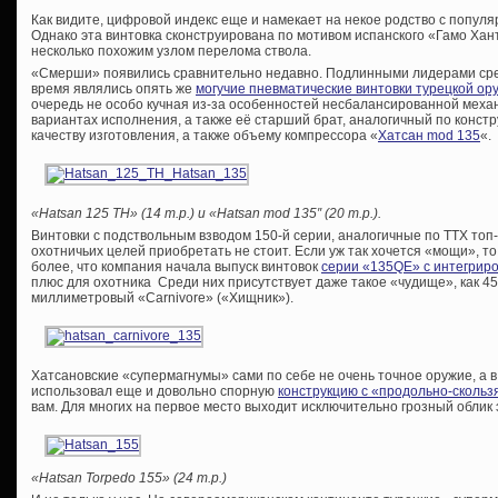
Как видите, цифровой индекс еще и намекает на некое родство с попу
Однако эта винтовка сконструирована по мотивом испанского «Гамо Хан
несколько похожим узлом перелома ствола.
«Смерши» появились сравнительно недавно. Подлинными лидерами ср
время являлись опять же
могучие пневматические винтовки турецкой о
очередь не особо кучная из-за особенностей несбалансированной меха
вариантах исполнения, а также её старший брат, аналогичный по конст
качеству изготовления, а также объему компрессора «
Хатсан mod 135
«.
«Hatsan 125 TH» (14 т.р.) и «Hatsan mod 135″ (20 т.р.).
Винтовки с подствольным взводом 150-й серии, аналогичные по ТТХ топ
охотничьих целей приобретать не стоит. Если уж так хочется «мощи», то
более, что компания начала выпуск винтовок
серии «135QE» с интегрир
плюс для охотника Среди них присутствует даже такое «чудище», как 4
миллиметровый «Carnivore» («Хищник»).
Хатсановские «супермагнумы» сами по себе не очень точное оружие, а 
использовал еще и довольно спорную
конструкцию с «продольно-сколь
вам. Для многих на первое место выходит исключительно грозный облик 
«Hatsan Torpedo 155» (24 т.р.)