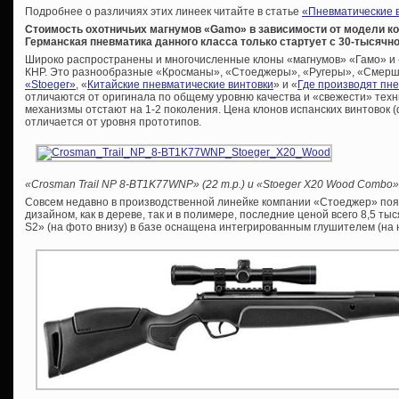
Подробнее о различиях этих линеек читайте в статье
«Пневматические в
Стоимость охотничьих магнумов «Gamo» в зависимости от модели кол
Германская пневматика данного класса только стартует с 30-тысячно
Широко распространены и многочисленные клоны «магнумов» «Гамо» и «
КНР. Это разнообразные «Кросманы», «Стоеджеры», «Ругеры», «Смерши» 
«Stoeger»
, «
Китайские пневматические винтовки
» и «
Где производят пн
отличаются от оригинала по общему уровню качества и «свежести» тех
механизмы отстают на 1-2 поколения. Цена клонов испанских винтовок (
отличается от уровня прототипов.
«Crosman Trail NP 8-BT1K77WNP» (22 т.р.) и «Stoeger X20 Wood Combo» 
Совсем недавно в производственной линейке компании «Стоеджер» поя
дизайном, как в дереве, так и в полимере, последние ценой всего 8,5 ты
S2» (на фото внизу) в базе оснащена интегрированным глушителем (на 