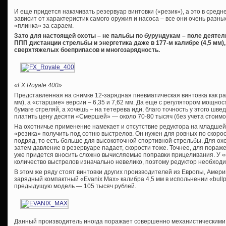
И еще придется накачивать резервуар винтовки («резик»), а это в средне
зависит от характеристик самого оружия и насоса – все они очень разн
«плинка» за сараем.
Зато для настоящей охоты – не пальбы по бурундукам – поле деяте
ППП дистанции стрельбы и энергетика даже в 177-м калибре (4,5 мм
сверхтяжелых боеприпасов и многозарядность.
«FX Royale 400»
Представленная на снимке 12-зарядная пневматическая винтовка как раз 
мм), а «старшие» версии – 6,35 и 7,62 мм. Да еще с регулятором мощнос
бумаге стреляй, а хочешь – на тетерева иди, благо точность у этого швед
платить цену десяти «Смершей» — около 70-80 тысяч (без учета стоимо
На охотничье применение намекает и отсутствие редуктора на младшей
«резика» получить под сотню выстрелов. Он нужен для ровных по скоро
подряд, то есть больше для высокоточной спортивной стрельбы. Для о
затем давление в резервуаре падает, скорости тоже. Точнее, для пораже
уже придется вносить сложно вычисляемые поправки прицеливания. У 
количество выстрелов изначально невелико, поэтому редуктор необходи
В этом же ряду стоят винтовки других производителей из Европы, Амер
зарядный компактный «Evanix Max» калибра 4,5 мм в испольнении «bull
предыдущую модель — 105 тысяч рублей.
Данный производитель иногда поражает совершенно механистическими 