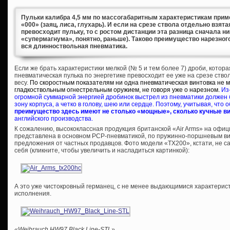
Пульки калибра 4,5 мм по массогабаритным характеристикам приме
«000» (заяц, лиса, глухарь). И если на срезе ствола отдельно взят
превосходит пульку, то с ростом дистанции эта разница сначала ни
«супермагнума», понятно, раньше). Таково преимущество нарезного
вся длинноствольная пневматика.
Если же брать характеристики мелкой (№ 5 и тем более 7) дроби, котора
пневматическая пулька по энергетике превосходит ее уже на срезе ств
весу.
По скоростным показателям ни одна пневматическая винтовка не 
гладкоствольным огнестрельным оружием, не говоря уже о нарезном.
Из
огромной суммарной энергией дробинок выстрел из пневматики должен 
зону корпуса, а четко в голову, шею или сердце. Поэтому, учитывая, что 
преимущество здесь имеют не столько «мощные», сколько кучные в
английского производства.
К сожалению, высококлассная продукция британской «Air Arms» на офи
представлена в основном PCP-пневматикой, по пружинно-поршневым ви
предложения от частных продавцов. Фото модели «TX200», кстати, не са
себя (кликните, чтобы увеличить и насладиться картинкой):
А это уже чистокровный германец, с не менее выдающимися характеристи
исполнения.
«Weihrauch HW97 Black Line-STL»