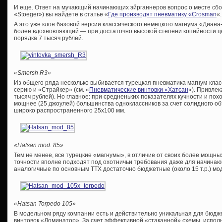
И еще. Ответ на мучающий начинающих эйрганнеров вопрос о месте сборк
«Stoeger») вы найдете в статье «
Где производят пневматику «Crosman
«.
А это уже клон базовой версии классического немецкого магнума «Диан
более вдохновляющий — при достаточно высокой степени копийности це
порядка 7 тысяч рублей.
«Smersh R3»
Из общего ряда несколько выбивается турецкая пневматика магнум-клас
серию и «Страйкер» (см. «
Пневматические винтовки «Хатсан
«). Привлек
тысяч рублей). Но главное: при средненьких показателях кучности и п
мощнее (25 джоулей) большинства одноклассников за счет солидного о
широко распространенного 25х100 мм.
«Hatsan mod. 85»
Тем не менее, все турецкие «магнумы», в отличие от своих более мощны
точности вполне подходят под охотничьи требования даже для начинаю
аналогичные по основным ТТХ достаточно бюджетные (около 15 т.р.) мо
«Hatsan Torpedo 105»
В модельном ряду компании есть и действительно уникальная для бюдж
винтовок «Доминатор». За счет эффективной «стаканной» схемы, испол