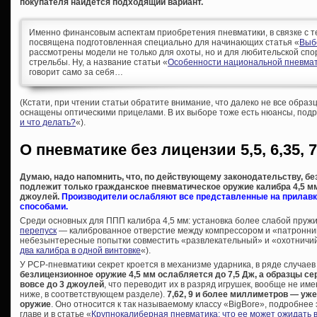
покупателя найдется подходящий вариант.
Именно финансовым аспектам приобретения пневматики, в связке с т
посвящена подготовленная специально для начинающих статья «
Выб
рассмотрены модели не только для охоты, но и для любительской спо
стрельбы. Ну, а название статьи «
Особенности национальной пневмат
говорит само за себя…
(Кстати, при чтении статьи обратите внимание, что далеко не все образ
оснащены оптическими прицелами. В их выборе тоже есть нюансы, подр
и что делать?
«).
О пневматике без лицензии 5,5, 6,35, 7
Думаю, надо напомнить, что, по действующему законодательству, б
подлежит только гражданское пневматическое оружие калибра 4,5 мм 
джоулей.
Производители ослабляют все представленные на прилавк
способами.
Среди основных для ППП калибра 4,5 мм: установка более слабой пру
перепуск
— калиброванное отверстие между компрессором и «патронник
небезынтересные попытки совместить «развлекательный» и «охотничий
два калибра в одной винтовке
«).
У PCP-пневматики секрет кроется в механизме ударника, в ряде случаев
безлицензионное оружие 4,5 мм ослабляется до 7,5 Дж, а образцы сер
вовсе до 3 джоулей
, что переводит их в разряд игрушек, вообще не и
ниже, в соответствующем разделе).
7,62, 9 и более миллиметров — уж
оружие
. Оно относится к так называемому классу «BigBore», подробнее
главе и в статье «
Крупнокалиберная пневматика: что ее может ожидать 