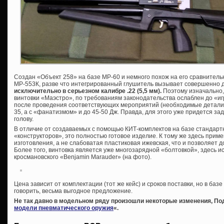
Создан «Объект 258» на базе МР-60 и немного похож на его сравнител
МР-553К, разве что интегрированный глушитель вызывает совершенно 
исключительно в серьезном калибре .22 (5,5 мм).
Поэтому изначально,
винтовки «Маэстро», по требованиям законодательства ослаблен до «и
после проведения соответствующих мероприятий (необходимые детали и
35, а с «фанатизмом» и до 45-50 Дж. Правда, для этого уже придется зад
голову.
В отличие от создаваемых с помощью КИТ-комплектов на базе стандарт
«конструкторов», это полностью готовое изделие. К тому же здесь прим
изготовления, а не слабоватая пластиковая ижевская, что и позволяет 
Более того, винтовка является уже многозарядной «болтовкой», здесь 
кросмановского «Benjamin Marauder» (на фото).
Цена зависит от комплектации (тот же кейс) и сроков поставки, но в базе
говорить, весьма выгодное предложение.
Не так давно в модельном ряду произошли некоторые изменения, Под
модели пневматического оружия
«.