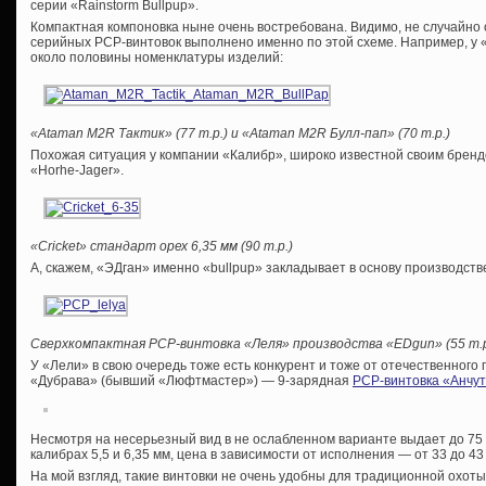
серии «Rainstorm Bullpup».
Компактная компоновка ныне очень востребована. Видимо, не случайно
серийных PCP-винтовок выполнено именно по этой схеме. Например, у
около половины номенклатуры изделий:
«Ataman M2R Тактик» (77 т.р.) и «Ataman M2R Булл-пап» (70 т.р.)
Похожая ситуация у компании «Калибр», широко известной своим брендо
«Horhe-Jager».
«Cricket» стандарт орех 6,35 мм (90 т.р.)
А, скажем, «ЭДган» именно «bullpup» закладывает в основу производств
Сверхкомпактная
PCP-винтовка «Леля» производства «
EDgun» (55 т.р
У «Лели» в свою очередь тоже есть конкурент и тоже от отечественного
«Дубрава» (бывший «Люфтмастер») — 9-зарядная
PCP-винтовка «Анчут
Несмотря на несерьезный вид в не ослабленном варианте выдает до 75 
калибрах 5,5 и 6,35 мм, цена в зависимости от исполнения — от 33 до 43
На мой взгляд, такие винтовки не очень удобны для традиционной охоты