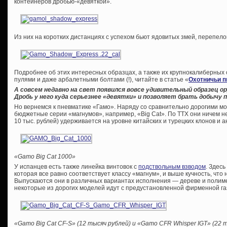
контейнеров дробью-«девяткой».
Из них на коротких дистанциях с успехом бьют ядовитых змей, перепело
Подробнее об этих интересных образцах, а также их крупнокалиберных 
пулями и даже арбалетными болтами (!), читайте в статье «
Охотничьи п
А совсем недавно на свет появился вовсе удивительный образец 
Дробь у него куда серьезнее «девятки» и позволяет брать добычу п
Но вернемся к пневматике «Гамо». Наряду со сравнительно дорогими м
бюджетные серии «магнумов», например, «Big Cat». По ТТХ они ничем не
10 тыс. рублей) удерживается на уровне китайских и турецких клонов и а
«Gamo Big Cat 1000»
У испанцев есть также линейка винтовок с
подствольным взводом
. Здес
которая все равно соответствует классу «магнум», и выше кучность, что 
Выпускаются они в различных вариантах исполнения — дереве и полиме
некоторые из дорогих моделей идут с предустановленной фирменной га
«Gamo Big Cat CF-S» (12 тысяч рублей) и «Gamo CFR Whisper IGT» (22 т