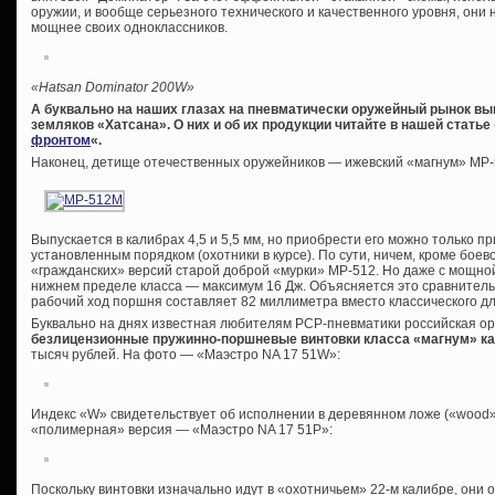
оружии, и вообще серьезного технического и качественного уровня, они 
мощнее своих одноклассников.
«Hatsan Dominator 200W»
А буквально на наших глазах на пневматически оружейный рынок в
земляков «Хатсана». О них и об их продукции читайте в нашей статье 
фронтом
«.
Наконец, детище отечественных оружейников — ижевский «магнум» МР
Выпускается в калибрах 4,5 и 5,5 мм, но приобрести его можно только 
установленным порядком (охотники в курсе). По сути, ничем, кроме боев
«гражданских» версий старой доброй «мурки» МР-512. Но даже с мощно
нижнем пределе класса — максимум 16 Дж. Объясняется это сравнител
рабочий ход поршня составляет 82 миллиметра вместо классического дл
Буквально на днях известная любителям PCP-пневматики российская о
безлицензионные пружинно-поршневые винтовки класса «магнум» ка
тысяч рублей. На фото — «Маэстро NA 17 51W»:
Индекс «W» свидетельствует об исполнении в деревянном ложе («wood»
«полимерная» версия — «Маэстро NA 17 51P»:
Поскольку винтовки изначально идут в «охотничьем» 22-м калибре, они