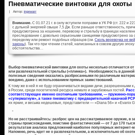
Пневматические винтовки для охоты
|
Автор:
ingewarr
Внимание.
С 01.07.21 г. в силу вступили поправки в УК РФ (ст. 222 и 
с дульной энергией свыше 7,5 Дж. Если раньше ответственность, при
предусмотрена за ношение, перевозку и стрельбу в границах населен
преследование с довольно серьезными санкциями предусмотрено за с
переделку или ремонт подобных образцов (см.
Сколь веревочка не ве
законы
). Так что при чтении статей, написанных в совсем другую эпоху
обстоятельства…
Выбор пневматической винтовки для охоты несколько отличается от
или развлекательной стрельбы («плинка»). Необходимость в данной 
полезные сведения оказались разбросанными по различным материа
воедино, даже с использованием прямых заимствований.
К тому же в ней я не буду ограничиваться видами дичи, разрешенными 
в России, среди посетителей ресурса немало и зарубежных гостей.
Расс
соответствующее именно охотничьим требованиям, — пружинно-порш
«супермагнум», а также пневматику с предварительной накачкой PCP
их яркие, и весьма недешевые, представители — «Diana 56» и «Evanix 
Но не расстраивайтесь: разброс цен на рассматриваемое оружие, в за
страны происхождения, поистине фантастический — от 7 до 170 тыс
результатам анализа предложений наиболее популярных интернет-маг
Напомню, речь идет не о развлекательном, а исключительно об охотн