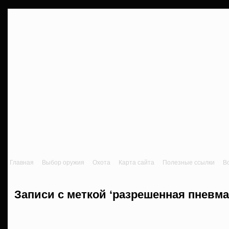
Главная
Выбор оружия
Охота
Карта сайта
Полезные ссылки
В
Записи с меткой ‘разрешенная пневма