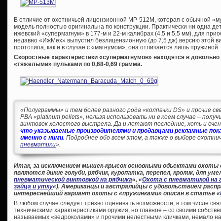
В отличие от охотничьей лицензионной МР-512М, которая с обычной «му
модель полностью оригинальна по конструкции. Практически ни одна д
ижевский «супермагнум» в 177-м и 22-м калибрах (4,5 и 5,5 мм), для п
недавно «ИжМех» выпустил безлицензионную (до 7,5 дж) версию этой 
прототипа, как и в случае с «магнумом», она отличается лишь пружиной.
Скоростные характеристики «супермагнумов» находятся в довольно у
«тяжелыми» пульками по 0,68-0,69 грамма.
«Полуграммы» и тем более разного рода «колпачки DS» и прочие све
PBA «platinum pellets», нельзя использовать ни в коем случае – пол
винтовок холостого выстрела. Да и летают последние, хоть и очень
что указываемые производителями и продавцами рекламные пока
именно с ними
.
Подробнее обо всем этом, а также о выборе охотнич
пневматики
».
Итак, за исключением мышек-крысок основными объектами охоты
являются дикие голуби, рябчик, куропатка, перепел, кролик, для уме
пневматической винтовкой на рябчика
«, «
Охота с пневматикой на 
зайца и утку
«). Американцы и австралийцы с удовольствием распр
интереснейший вариант охоты с «пружинками» описан в статье «
В любом случае следует трезво оценивать возможности, в том числе свя
техническими характеристиками оружия, но главное – со своими собстве
называемых «ведроколами» и прочими нелестными кличками, немало на