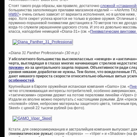
Стоят такого рода образы, как правило, достаточно
сложной «стаканной
большинства заполняющих прилавки магазинов изделий — «AirArms TX20
HW97
» очень сильно зависит от варианта исполнения, но в целом ниже, 
евро. Хотя секрет успеха кроется не только в уровне оружия. Отличные
пружинно-поршневой пневматики дистанциях в 70 метров тех же дроздов
когда-то служили украшением царского стола. И это из довольно массов
класса, наподобие немецкой «Diana-31» (см. «
Пневматические винтовки
«Diana 31 Panther Professional» (30 т.р.)
У абсолютного большинства высококлассных «немцев» и «англичан»
черта, выглядящая в глазах многих начинающих стрелков недостат
пружин»
из-за центрального зацепа поршня. Объективности ради след
уровня никакие доработки не нужны. Тем более, что вожделенные ГП
дают никакого прироста скорости относительно обычных витых уси
особенностей
.
Крупнейшая в Европе оружейная испанская компания «Gamo» (см. «
Пне
четко отслеживающая интересы потребителей, особенно американских,
«тактическими» сериями держит на потоке переломки линейки «Viper» (
Издали их вполне можно перепутать с настоящими ружьями. Для «пре
«полевой» облик, неброские материалы защитного цвета, типичным пре
Skeet» с ценой 22 тысячи рублей (на фото).
Кстати, для североамериканцев и австралийцев компания выпускает да
(
пневматическое ружье
) серии «Express» — «Viper » и «Shadow» (на 