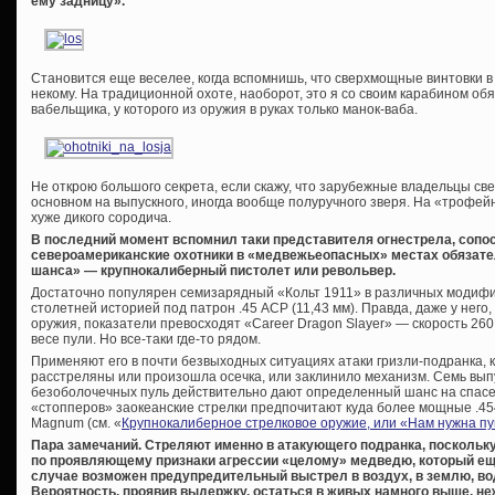
ему задницу».
Становится еще веселее, когда вспомнишь, что сверхмощные винтовки в
некому. На традиционной охоте, наоборот, это я со своим карабином обя
вабельщика, у которого из оружия в руках только манок-ваба.
Не открою большого секрета, если скажу, что зарубежные владельцы св
основном на выпускного, иногда вообще полуручного зверя. На «трофе
хуже дикого сородича.
В последний момент вспомнил таки представителя огнестрела, сопос
североамериканские охотники в «медвежьеопасных» местах обязател
шанса» — крупнокалиберный пистолет или револьвер.
Достаточно популярен семизарядный «Кольт 1911» в различных модифи
столетней историей под патрон .45 ACP (11,43 мм). Правда, даже у него,
оружия, показатели превосходят «Career Dragon Slayer» — скорость 260
весе пули. Но все-таки где-то рядом.
Применяют его в почти безвыходных ситуациях атаки гризли-подранка, 
расстреляны или произошла осечка, или заклинило механизм. Семь вып
безоболочечных пуль действительно дают определенный шанс на спасе
«стопперов» заокеанские стрелки предпочитают куда более мощные .454 
Magnum (см. «
Крупнокалиберное стрелковое оружие, или «Нам нужна 
Пара замечаний. Стреляют именно в атакующего подранка, поскольк
по проявляющему признаки агрессии «целому» медведю, который ещё 
случае возможен предупредительный выстрел в воздух, в землю, воду,
Вероятность, проявив выдержку, остаться в живых намного выше, не