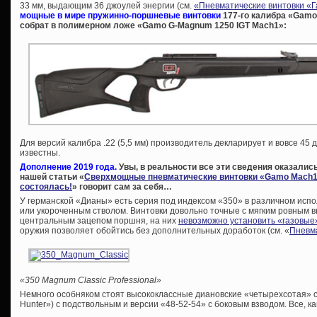
33 мм, выдающим 36 джоулей энергии (см.
«Пневматические винтовки «
мощные в мире пружинно-поршневые винтовки
177-го калибра «Gamo 
собрат в полимерном ложе «Gamo G-Magnum 1250 IGT Mach1»:
Для версий калибра .22 (5,5 мм) производитель декларирует и вовсе 45 
известны.
Дополнение 2019 года.
Увы, в реальности все эти сведения оказались
нашей статьи «
Сверхмощные пневматические винтовки «Gamo Mach1»
состоялась!
» говорит сам за себя…
У германской «Дианы» есть серия под индексом «350» в различном испо
или укороченным стволом. Винтовки довольно точные с мягким ровным вы
центральным зацепом поршня, на них
невозможно установить «газовые
оружия позволяет обойтись без дополнительных доработок (см. «
Пневма
«350 Magnum Classic Professional»
Немного особняком стоят высококлассные диановские «четырехсотая» се
Hunter») с подствольным и версии «48-52-54» c боковым взводом. Все, ка