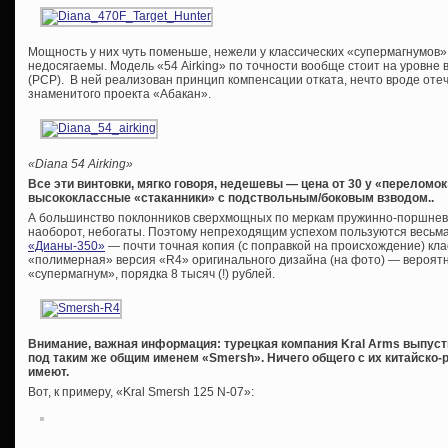
Мощность у них чуть поменьше, нежели у классических «супермагнумов»
недосягаемы. Модель «54 Airking» по точности вообще стоит на уровне 
(PCP). В ней реализован принцип компенсации отката, нечто вроде оте
знаменитого проекта «Абакан».
«
Diana 54 Airking»
Все эти винтовки, мягко говоря, недешевы — цена от 30 у «переломок
высококлассные «стаканники» с подствольным/боковым взводом..
А большинство поклонников сверхмощных по меркам пружинно-поршнев
наоборот, небогаты. Поэтому непреходящим успехом пользуются весьм
«Дианы-350»
— почти точная копия (с поправкой на происхождение) кла
«полимерная» версия «R4» оригинального дизайна (на фото) — вероят
«супермагнум», порядка 8 тысяч (!) рублей.
Внимание, важная информация: турецкая компания Kral Arms выпуст
под таким же общим именем «Smersh». Ничего общего с их китайско
имеют.
Вот, к примеру, «Kral Smersh 125 N-07»: