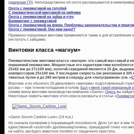
(давления ГП)
. Непосредственно об охоте рассказывается в нижепривед
Охота с пневматикой на голубей
С пневматической винтовкой на рябчика
Охота с пневматикой на зайца и утку
Варминтинг с пневматикой
Охота с пневматикой на ворон. Проблемы законодательства и практи
Охота с пневматикой. Оно нам надо!?
Пружинно-поршневые винтовки применяются также и для истребления не
(не путать с зайцами).
Винтовки класса «магнум»
Пневматические винтовки класса «магнум» это самый массовый и по
поршневой пневматике. Мощностные его характеристики колеблются 
25х82 мм до 27х100 мм), золотой серединой являются 20 Дж, выда
компрессором 25х100 мм. У последних скорость (не рекламная в 305 м
тяжелых пулек и до 280 метров в секунду для «полуграммов» (см. «
С
Впрочем, и из обычного 20-джоулевого «магнума» подготовленный стрел
русака — при точном попадании в голову.
Был у меня такой нежданный 
снимке внизу винтовки производства компании «Gamo» (
Здесь
вы найдет
Некоторые секреты винтовок этого класса раскрыты в статье «
Пневматик
«Gamo Socom Carbine Luxe» (19 т.р.)
Но сначала поговорим о поражающей способности. Дело тут вот в чем. Н
единственной «золотой» дробины/картечины, пришедшей точно «по мест
не найти, как будто животное погибло от сердечного приступа.