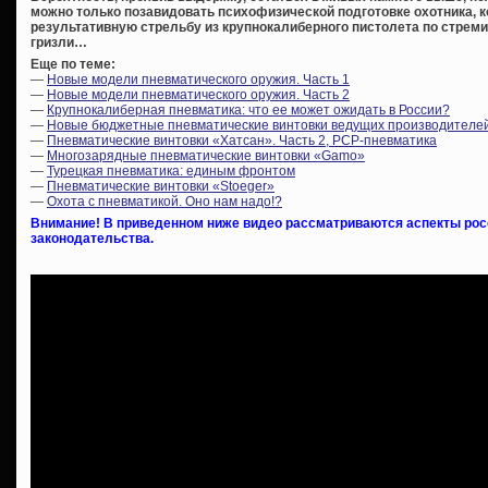
можно только позавидовать психофизической подготовке охотника, к
результативную стрельбу из крупнокалиберного пистолета по стре
гризли…
Еще по теме:
—
Новые модели пневматического оружия. Часть 1
—
Новые модели пневматического оружия. Часть 2
—
Крупнокалиберная пневматика: что ее может ожидать в России?
—
Новые бюджетные пневматические винтовки ведущих производителе
—
Пневматические винтовки «Хатсан». Часть 2, PCP-пневматика
—
Многозарядные пневматические винтовки «Gamo»
—
Турецкая пневматика: единым фронтом
—
Пневматические винтовки «Stoeger»
—
Охота с пневматикой. Оно нам надо!?
Внимание! В приведенном ниже видео рассматриваются аспекты росс
законодательства.