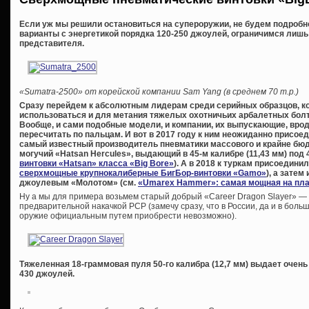
Если уж мы решили остановиться на супероружии, не будем подроб
варианты с энергетикой порядка 120-250 джоулей, ограничимся лишь
представителя.
«Sumatra-2500» от корейской компании Sam Yang (в среднем 70 т.р.)
Сразу перейдем к абсолютным лидерам среди серийных образцов, кото
использоваться и для метания тяжелых охотничьих арбалетных болто
Вообще, и сами подобные модели, и компании, их выпускающие, вро
пересчитать по пальцам. И вот в 2017 году к ним неожиданно присое
самый известный производитель пневматики массового и крайне бюдж
могучий «Hatsan Hercules», выдающий в 45-м калибре (11,43 мм) под
винтовки «Hatsan» класса «Big Bore»
). А в 2018 к туркам присоедини
сверхмощные крупнокалиберные БигБор-винтовки «Gamo»
), а зате
джоулевым «Молотом» (см.
«Umarex Hammer»: самая мощная на пла
Ну а мы для примера возьмем старый добрый «Career Dragon Slayer» —
предварительной накачкой PCP (замечу сразу, что в России, да и в бол
оружие официальным путем приобрести невозможно).
Тяжеленная 18-граммовая пуля 50-го калибра (12,7 мм) выдает очен
430 джоулей.