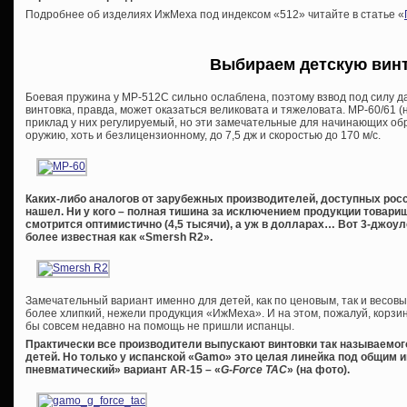
Подробнее об изделиях ИжМеха под индексом «512» читайте в статье «
Выбираем детскую вин
Боевая пружина у МР-512С сильно ослаблена, поэтому взвод под силу д
винтовка, правда, может оказаться великовата и тяжеловата. МР-60/61 (н
приклад у них регулируемый, но эти замечательные для начинающих об
оружию, хоть и безлицензионному, до 7,5 дж и скоростью до 170 м/с.
Каких-либо аналогов от зарубежных производителей, доступных росс
нашел. Ни у кого – полная тишина за исключением продукции товарище
смотрится оптимистично (4,5 тысячи), а уж в долларах… Вот 3-джоул
более известная как «Smersh R2».
Замечательный вариант именно для детей, как по ценовым, так и весовы
более хлипкий, нежели продукция «ИжМеха». И на этом, пожалуй, корз
бы совсем недавно на помощь не пришли испанцы.
Практически все производители выпускают винтовки так называемого
детей. Но только у испанской «Gamo» это целая линейка под общим и
пневматический» вариант AR-15 – «
G-Force TAC
» (на фото).