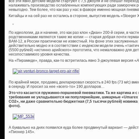
все эти явно детские модели стартуют с 7,5 джоуля и не спешат переход
налаживать производство ослабленных компектующих ради заморочек р
невыгодно. Тем более, что как раз у нас в фаворе именно мощная пневма
Китайцы и на сей раз не остались в стороне, выпустив модель «Stoeger X3
По идеологии, да и начинке, это как раз клон «Диан» 200-й серии, в ча
родственниками являются такие же копии — старая добрая почти герман
BAM-12, в России практически не известный. На фоне этих заслуженных
действительно модно и в соответствии с индексом модели очень «тактич
(5500 рублей) «истинно арийского» прототипа, что немаловажно для дет
несопоставимого уровня качества.
На «Пирамиде», правда, как-то встретилась явно 3-джоулевая версия «
A
По крайней мере, продавец декларировал скорость в 240 fps (73 м/с) вм
в секунду. И просил за нее «всего-то» 190 долларов…
Это что касается пружинно-поршневой пневматики. Та же картина и 
требования не укладываются ни популярнейшие, шикарные «Umarex 
CO2», ни даже сравнительно бюджетная (7,5 тысячи рублей) новинк
фото).
А буквально на днях появился куда более продвинутый вариант — дейс
«Пионер 145».