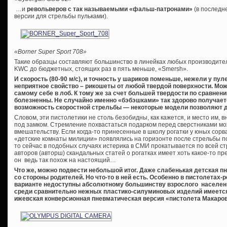
…и
револьверов с так называемыми «фальш-патронами»
(в последн
версии для стрельбы пульками).
«Borner Super Sport 708»
Такие образцы составляют большинство в линейках любых производите
KWC до бюджетных, стоящих раз в пять меньше, «Smersh».
И скорость (80-90 м/с), и точность у шариков поменьше, нежели у пул
неприятное свойство – рикошеты от любой твердой поверхности. Мо
самому себе в лоб. К тому же за счет большей твердости по сравнен
болезненны. Не случайно именно «бэбэшками» так здорово получае
возможность скоростной стрельбы — некоторые модели позволяют д
Словом, эти пистолетики не столь безобидны, как кажется, и место им, 
под замком. Стремление похвастаться подарком перед сверстниками мож
вмешательству. Если когда-то принесенные в школу рогатки у юных сорв
«детские комнаты милиции» появлялись на горизонте после стрельбы по
то сейчас в подобных случаях истерика в СМИ прокатывается по всей с
авторов (авторш) скандальных статей о рогатках имеет хоть какое-то п
он ведь так похож на настоящий…
Что же, можно подвести небольшой итог. Даже слабенькая детская п
со стороны родителей. Но что-то в ней есть. Особенно в пистолетах-
варианте недоступны абсолютному большинству взрослого населения
среди сравнительно нежных пластико-силуминовых изделий имеетс
ижевская конверсионная пневматическая версия «пистолета Макаро