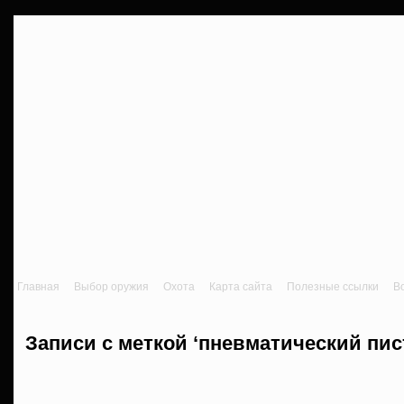
Главная
Выбор оружия
Охота
Карта сайта
Полезные ссылки
В
Записи с меткой ‘пневматический пис