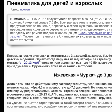
Пневматика для детей и взрослых
|
Автор:
ingewarr
Внимание.
С 01.07.21 г. в силу вступили поправки в УК РФ (ст. 222 и 
с дульной энергией свыше 7,5 Дж. Если раньше ответственность, при
предусмотрена за ношение, перевозку и стрельбу в границах населен
преследование с довольно серьезными санкциями предусмотрено за с
переделку или ремонт подобных образцов (см.
Сколь веревочка не ве
законы
). Так что при чтении статей, написанных в совсем другую эпоху
обстоятельства…
Пневматические винтовки и пистолеты до 3 джоулей, казалось бы, б
детским моделям. Однако когда пару лет назад штрафы за стрельбу 
местах (
ст. 20.13 КоАП
) подскочили в десятки раз – до 40-50 тысяч р
призадумались. Оружейники тоже не остались в стороне.
Ижевская «Мурка» до 3 д
Дело в том, что по действующему законодательству, безлицензионно
пневматика калибра 4,5 мм мощностью до 7,5 джоулей. Но и она отн
имеющему ряд ограничений. Скажем, стрельба в черте населенного пу
в соответствии со ст. 20.13 КоАП с недавних пор карается штрафом в 
конфискацией. О как! А пневматика до 3 Дж – это всего лишь игрушка.
На удивление быстро отреагировал на такой поворот событий обычно 
поставлена максимально ослабленная версия знаменитой пневматичес