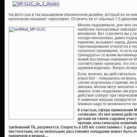
На фото она в так называемом обновленном дизайне, который из-за н
иронически называют «кроссовок». Отличить её от обычных 7,5-джоуле
Многие недоумевали, для чего си
наиболее прозорливые завсегдат
мгновенно. Вот стреляете вы у се
соседи-пенсионеры, давно подоз
парничка, вызывают наряд. Дачн
терпланирования относятся к те
сезонного проживания, то есть н
тринадцать» со всеми вытекающим
божий быстренько извлекается М
соответствия» написано, что это 
оружием изделие». Вопрос исчер
Если, конечно, вы действительно
упаси бог! – покушались на жизнь
случае огорченные старички, не 
экипажа, вполне могут внезапно «
именно этим «изделием» им угрож
действия соберут при творческом 
А невинная игрушка превратится 
ближних надо по возможности люб
К счастью, сфера применения М
«отмазки». Из неё можно дейст
детьми на своем садовом участ
прочим, классическую олимпий
требований ТБ, разумеется. Скорость в 105 м/с сопоставима с 3-дж
пистолетами, но на небольших расстояниях попадание может быть о
парничков и веранд…