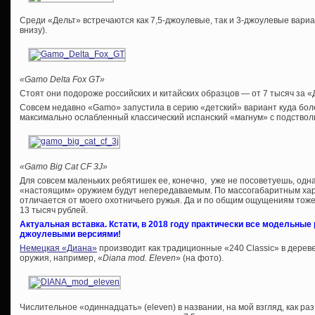
Среди «Дельт» встречаются как 7,5-джоулевые, так и 3-джоулевые вариа
внизу).
«Gamo Delta Fox GT»
Стоят они подороже российских и китайских образцов — от 7 тысяч за «
Совсем недавно «Gamo» запустила в серию «детский» вариант куда бол
максимально ослабленный классический испанский «магнум» с подство
«Gamo Big Cat CF 3J»
Для совсем маленьких ребятишек ее, конечно, уже не посоветуешь, одн
«настоящим» оружием будут непередаваемым. По массогабаритным хара
отличается от моего охотничьего ружья. Да и по общим ощущениям тоже
13 тысяч рублей.
Актуальная вставка. Кстати, в 2018 году практически все модельные
джоулевыми версиями!
Немецкая «Диана»
производит как традиционные «240 Classic» в дереве
оружия, например, «
Diana mod. Eleven
» (на фото).
Числительное «одиннадцать» (eleven) в названии, на мой взгляд, как ра