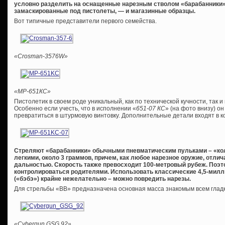
условно разделить на оснащенные нарезным стволом «барабанники»
замаскированные под пистолеты, — и магазинные образцы.
Вот типичные представители первого семейства.
«
Crosman-3576W»
«МР-651КС»
Пистолетик в своем роде уникальный, как по технической кучности, так и
Особенно если учесть, что в исполнении «
651-07 КС
» (на фото внизу) о
превратиться в штурмовую винтовку. Дополнительные детали входят в к
Стреляют «барабанники» обычными пневматическим пульками – «кол
легкими, около 3 граммов, причем, как любое нарезное оружие, отл
дальностью. Скорость также превосходит 100-метровый рубеж. Поэт
контролироваться родителями. Использовать классические 4,5-мил
(«бэбэ») крайне нежелательно – можно повредить нарезы.
Для стрельбы «ВВ» предназначена основная масса знакомым всем гла
«Cybergun GSG 92»