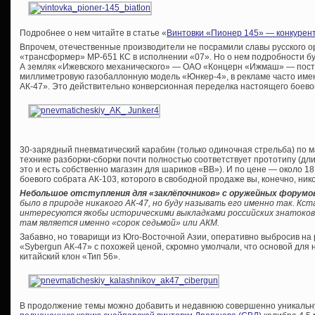
Подробнее о нем читайте в статье «
Винтовки «Пионер 145» — конкурен
Впрочем, отечественные производители не посрамили славы русского 
«трансформер» МР-651 КС в исполнении «07». Но о нем подробности бу
А земляк «Ижевского механического» — ОАО «Концерн «Ижмаш» — поста
миллиметровую газобаллонную модель «Юнкер-4», в рекламе часто им
АК-47». Это действительно конверсионная переделка настоящего боево
30-зарядный пневматический карабин (только одиночная стрельба) по 
технике разборки-сборки почти полностью соответствует прототипу (дл
это и есть собственно магазин для шариков «ВВ»). И по цене — около 1
боевого собрата АК-103, которого в свободной продаже вы, конечно, нико
Небольшое отступления для «заклёпочников» с оружейных форумо
было в природе никакого АК-47, но буду называть его именно так. Кс
интересуются якобы историческими выкладками российских знатоков
там является именно «сорок седьмой» или АКМ.
Забавно, но товарищи из Юго-Восточной Азии, оперативно выбросив на
«Sybergun АК-47» с похожей ценой, скромно умолчали, что основой для 
китайский клон «Тип 56».
В продолжение темы можно добавить и недавнюю совершенно уникальн