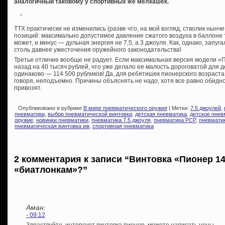
аналогичный таковому у спортивных же мелкашек.
ТТХ практически не изменились (разве что, на мой взгляд, стволик нынч
позиций: максимально допустимое давление сжатого воздуха в баллоне теп
может, и минус — дульная энергия не 7,5, а 3 джоуля. Как, однако, запу
столь давнее ужесточения оружейного законодательства!
Третье отличие вообще не радует. Если максимальная версия модели «
назад на 40 тысяч рублей, что уже делало ее малость дороговатой для д
одинаково — 114 500 рубликов! Да, для ребятишек пионерского возраста 
говоря, неподъемно. Причины объяснять не надо, хотя все равно обидн
привозят.
Опубликовано в рубрике
В мире пневматического оружия
| Метки:
7.5 джоулей
,
пневматики
,
выбор пневматической винтовки
,
детская пневматика
,
детское пнев
оружие
,
новинки пневматики
,
пневматика 7.5 джоуля
,
пневматика PCP
,
пневматик
пневматическая винтовка иж
,
спортивная пневматика
2 комментария к записи “Винтовка «Пионер 1
«биатлонкам»?”
Аман:
- 09:12
Здраствуйте, интерсует винтовка пионер, можете написать цены