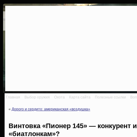
Главная
Выбор оружия
Охота
Карта сайта
Полезные ссылки
Воп
«
Дорого и сердито: американская «воздушка»
Винтовка «Пионер 145» — конкурент 
«биатлонкам»?