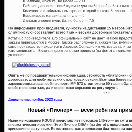
в баллоне, кгс/см.кв., не более — 200
Рабочее давление , необходимое для стабильной работы винтовки
Количество стабильных выстрелов с одной закачки баллона — 
Вместимость магазина, шт. пуль — 5
Дульная энергия пули, Дж, не более — 7,5
По информации производителя, кучность на дистанции 15 метров (ч
олимпийскую) составляет всего 7 мм – весьма достойный показатель
Кстати, о производителе. Его официальный сайт не дает четкого предста
заказы принимаются в Москве. Там же расположен и, скажем так, публи
само производство находится в Ижевске. Согласно им же, все детали, за
изготавливается. Включая диоптрические прицелы (на фото) с «кликом» 
уважения.
Опять же по предварительной информации, стоимость «биатлонки» со
дороговато для любительских стрелковых секций. Все-таки более пр
зарекомендовавшая себя в спорте МР-573 стоит около 60 тысяч. Одн
свойство снижаться, да и спрос тоже серьезно их регулирует.
* * *
Дополнение, ноябрь 2023 года
Новый «Пионер» — всем ребятам приме
Ныне же компания PGUNS представляет потомков 145-го — по сути д
пневматического оружия. Это «Пионер-345А» (на фото) с продольно-
кривошипно-шатунным. Естественно, как и положено биатлонным вин