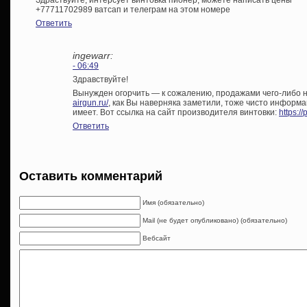
+77711702989 ватсап и телеграм на этом номере
Ответить
ingewarr:
- 06:49
Здравствуйте!
Вынужден огорчить — к сожалению, продажами чего-либо 
airgun.ru/
, как Вы наверняка заметили, тоже чисто информ
имеет. Вот ссылка на сайт производителя винтовки:
https://
Ответить
Оставить комментарий
Имя (обязательно)
Mail (не будет опубликовано) (обязательно)
Вебсайт