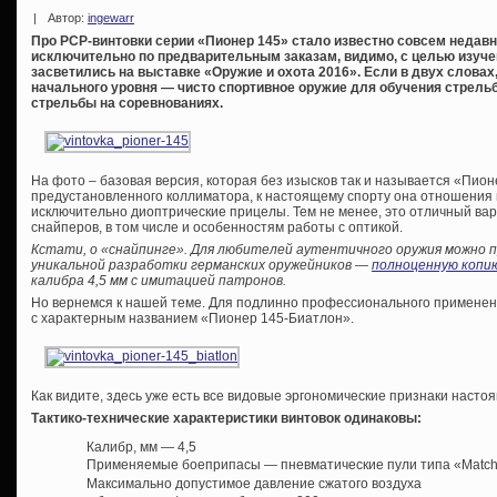
|
Автор:
ingewarr
Про PCP-винтовки серии «Пионер 145» стало известно совсем недав
исключительно по предварительным заказам, видимо, с целью изуче
засветились на выставке «Оружие и охота 2016». Если в двух словах
начального уровня — чисто спортивное оружие для обучения стрельбе
стрельбы на соревнованиях.
На фото – базовая версия, которая без изысков так и называется «Пион
предустановленного коллиматора, к настоящему спорту она отношения 
исключительно диоптрические прицелы. Тем не менее, это отличный ва
снайперов, в том числе и особенностям работы с оптикой.
Кстати, о «снайпинге». Для любителей аутентичного оружия можно 
уникальной разработки германских оружейников —
полноценную копию
калибра 4,5 мм с имитацией патронов.
Но вернемся к нашей теме. Для подлинно профессионального применен
с характерным названием «Пионер 145-Биатлон».
Как видите, здесь уже есть все видовые эргономические признаки насто
Тактико-технические характеристики винтовок одинаковы:
Калибр, мм — 4,5
Применяемые боеприпасы — пневматические пули типа «Matc
Максимально допустимое давление сжатого воздуха