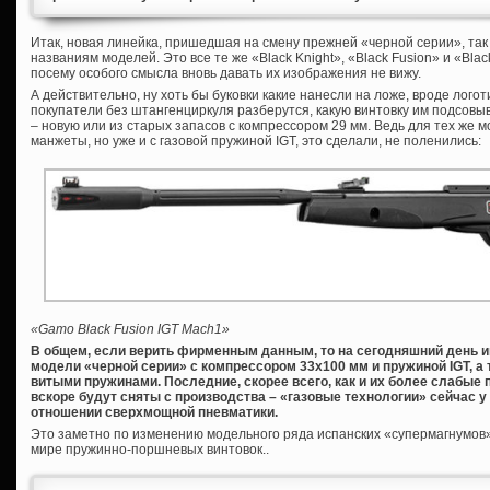
Итак, новая линейка, пришедшая на смену прежней «черной серии», так 
названиям моделей. Это все те же «Black Knight», «Black Fusion» и «Bla
посему особого смысла вновь давать их изображения не вижу.
А действительно, ну хоть бы буковки какие нанесли на ложе, вроде логот
покупатели без штангенциркуля разберутся, какую винтовку им подсовы
– новую или из старых запасов с компрессором 29 мм. Ведь для тех же
манжеты, но уже и с газовой пружиной IGT, это сделали, не поленились:
«Gamo Black Fusion IGT Mach1»
В общем, если верить фирменным данным, то на сегодняшний день
модели «черной серии» с компрессором 33х100 мм и пружиной
IGT, 
витыми пружинами. Последние, скорее всего, как и их более слабые 
вскоре будут сняты с производства – «газовые технологии» сейчас у 
отношении сверхмощной пневматики.
Это заметно по изменению модельного ряда испанских «супермагнумов
мире пружинно-поршневых винтовок..