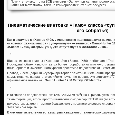
Помните только, что на ВСЕ винтовки «Gamo» при желании можно уст
найти как в охотмагах, так и на коммерческих Интернет-ресурсах.
Пневматические винтовки «Гамо» класса «суп
его собратья)
Как и в случае с «Хантер 440», у испанцев не поднялась рука на иск
основоположника класса «супермагнум» — великого «Gamo Hunter 12
«Socom 1250», который, увы, уже отсутствует в «Каталоге 2018».
Широко известны клоны «Хантера». Это «Stoeger X50» и «Benjamin Trai
Последний объективно считается более проработанным по конструкции 
инженерного и качественного уровня прототипа не дотягивают. В том чис
Правда, и легендарный «супер» претерпел заметные изменения, превр
самую мощную на планете серийную пружинно-поршневую винтовку 177-г
официальное название «
Gamo
Hunter 1250
Grizzly
IGT
Mach1
».
3
В отличие от предшественника (29х120 мм/79 см
), на «Гризли» установ
техинформации, якобы просто гигантский компрессор 33х120 мм (то есть,
получается, выходит намного больше, чем у прежнего мирового лидера «
Хотелось бы верить…
Внимание, актуальная вставка: увы, сведения о технических характ