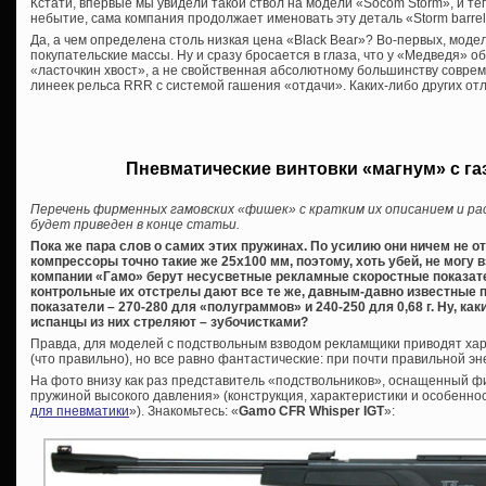
Кстати, впервые мы увидели такой ствол на модели «Socom Storm», и те
небытие, сама компания продолжает именовать эту деталь «Storm barrel
Да, а чем определена столь низкая цена «Black Bear»? Во-первых, модел
покупательские массы. Ну и сразу бросается в глаза, что у «Медведя»
«ласточкин хвост», а не свойственная абсолютному большинству совре
линеек рельса RRR с системой гашения «отдачи». Каких-либо других от
Пневматические винтовки «магнум» с г
Перечень фирменных гамовских «фишек» с кратким их описанием и ра
будет приведен в конце статьи.
Пока же пара слов о самих этих пружинах. По усилию они ничем не о
компрессоры точно такие же 25х100 мм, поэтому, хоть убей, не могу в
компании «Гамо» берут несусветные рекламные скоростные показате
контрольные их отстрелы дают все те же, давным-давно известные 
показатели – 270-280 для «полуграммов» и 240-250 для 0,68 г. Ну, как
испанцы из них стреляют – зубочистками?
Правда, для моделей с подствольным взводом рекламщики приводят хар
(что правильно), но все равно фантастические: при почти правильной эне
На фото внизу как раз представитель «подствольников», оснащенный ф
пружиной высокого давления» (конструкция, характеристики и особеннос
для пневматики
»). Знакомьтесь: «
Gamo CFR Whisper IGT
»: