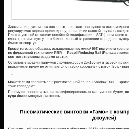
Здесь налицо уже масса новшеств – пистолетная рукоятка остромодного 
регулируемая «щека» приклада, ну, а о наличии газовой пружины свиде
Плюс спусковой механизм новейшей модификации – SAT (о нем также в с
словах, то сам спуск у него более плавный в сравнении с предшествую
ближе «к спорту».
Кроме того, все образцы, оснащенные пружиной IGT, получили крепл
по фирменной технологии RRR — Recoil Reducing Rail (Рельса снижен
соответствующем разделе статьи.
Остальные модели магнумов с компрессором 25х100 мм и газовой пружин
практически ничем не отличаются от своих сородичей с витой. Вот, к при
Можете сами сравнить ее с рассмотренной ранее «Shadow DX» — кроме 
тоже совпадают.
Посему останавливаться на «газифицированных» магнумах не будем,
пе
куда более мощных винтовок.
Пневматические винтовки «Гамо» с компр
джоулей)