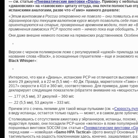
— см. статью
«Пневматические винтовки «Diana»
. Привожу с неболь
«диановских» на «гамовских» цитату оттуда, она почти полностью 
испанскими аналогами, разве что «Гамо» намного дешевле:
«Этим винтовкам в России откровенно не повезло – они появились в н
эйрганнеров при текущем валютном курсе могут позволить себе тако
ориентируются на старые, проверенные временем модели, тот же «В
применения гамовских PCP просто нет – нечего пока еще обобщать. 
Они даже внешне немного похожи на германских родственников. Особен
Версии с черном полимерном ложе с регулируемой «щекой» приклада за
название слова «Black», а оснащенные глушителем – еще и знакомого н
Black Whisper
»:
Интересно, что как и «Дианы», испанские PCP не отличаются высокими п
всего 29 джоулей, а в 22-м (5,5 мм) – 40 Дж. Правда, маркетологи «Гамо»
2017» скорости в 410 и 360 м/с, соответственно. Для примера, даже турец
декларирует следующие показатели (обратите внимание на «мощность»
— .177 (4,5 мм), 37 джоулей – 360 м/с
— .22 (5,5 мм), 53 джоуля – 333 м/с.
Причем это с очень легкими для такой мощи пульками (см. «
Скорость пул
в виду испанцы, остается только гадать — может, и в самом деле зубочи
Столкнувшись с отсутствием ажиотажа у эйрганнеров, испанцы, похоже
мудрствуя лукаво, они посадили PCP-шное «железо» в ложе популярней
поршневых винтовок SOCOM (см. статью «
Пневматические винтовки «G
перед нами — новейшая «
Gamo HPA Tactical
» (фото внизу)! Основные Т
тактикульность на радость поклонникам здесь, конечно, зашкаливает, р