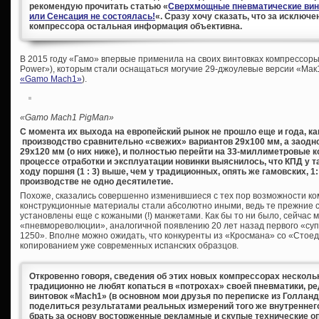
рекомендую прочитать статью «
Сверхмощные пневматические винт
или Сенсация не состоялась!
«. Сразу хочу сказать, что за исключ
компрессора остальная информация объективна.
В 2015 году «Гамо» впервые применила на своих винтовках компрессоры
Power»), которым стали оснащаться могучие 29-джоулевые версии «Мак
«Gamo Maсh1»
).
«
Gamo
Mach1
PigMan»
С момента их выхода на европейский рынок не прошло еще и года, к
производство сравнительно «свежих» вариантов 29х100 мм, а заодн
29х120 мм (о них ниже), и полностью перейти на 33-миллиметровые 
процессе отработки и эксплуатации новинки выяснилось, что КПД у 
ходу поршня (1 : 3) выше, чем у традиционных, опять же гамовских, 
производстве не одно десятилетие.
Похоже, сказались совершенно изменившиеся с тех пор возможности к
конструкционные материалы стали абсолютно иными, ведь те прежние
установлены еще с кожаными (!) манжетами. Как бы то ни было, сейчас
«пневмореволюции», аналогичной появлению 20 лет назад первого «су
1250». Вполне можно ожидать, что конкуренты из «Кросмана» со «Стое
копированием уже современных испанских образцов.
Откровенно говоря, сведения об этих новых компрессорах нескол
традиционно не любят копаться в «потрохах» своей пневматики, р
винтовок «Mach1» (в основном мои друзья по переписке из Голланд
поделиться результатами реальных измерений того же внутреннег
брать за основу восторженные рекламные и скупые технические о