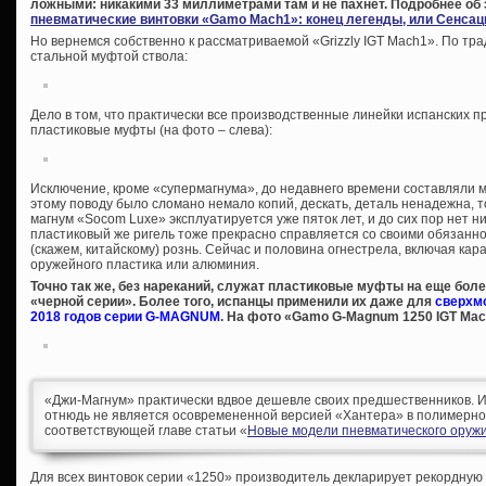
ложными: никакими 33 миллиметрами там и не пахнет. Подробнее об 
пневматические винтовки «Gamo Mach1»: конец легенды, или Сенсац
Но вернемся собственно к рассматриваемой «Grizzly IGT Mach1». По т
стальной муфтой ствола:
Дело в том, что практически все производственные линейки испанских
пластиковые муфты (на фото – слева):
Исключение, кроме «супермагнума», до недавнего времени составляли
этому поводу было сломано немало копий, дескать, деталь ненадежна, то
магнум «Socom Luxe» эксплуатируется уже пяток лет, и до сих пор нет ни
пластиковый же ригель тоже прекрасно справляется со своими обязанн
(скажем, китайскому) рознь. Сейчас и половина огнестрела, включая кар
оружейного пластика или алюминия.
Точно так же, без нареканий, служат пластиковые муфты на еще бол
«черной серии». Более того, испанцы применили их даже для
сверхм
2018 годов серии G-MAGNUM
. На фото «Gamo G-Magnum 1250 IGT Mac
«Джи-Магнум» практически вдвое дешевле своих предшественников. И 
отнюдь не является осовремененной версией «Хантера» в полимерно
соответствующей главе статьи «
Новые модели пневматического оруж
Для всех винтовок серии «1250» производитель декларирует рекордну