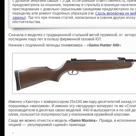
с дульной энергией свыше 7,5 Дж. Если раньше ответственность, при
предусмотрена за ношение, перевозку и стрельбу в границах населен
преследование с довольно серьезными санкциями предусмотрено за с
переделку или ремонт подобных образцов (см.
Сколь веревочка не ве
законы
). Так что при чтении статей, написанных в совсем другую эпоху
обстоятельства…
Сначала о моделях с традиционной стальной витой пружиной, от которо
последние пару лет в пользу фирменной газовой IGT.
Начнем с подлинной легенды пневмомира – «
Gamo Hunter 440
».
Именно «Хантер» с компрессором 25х100 мм пару десятилетий назад ст
поршневых «магнумов». И именно эту «воздушку» копируют те же «Crosm
производители в десятках своих моделей. 440-й выпускается и по сей д
облик, пользуется популярностью у поклонников оружейной классики.
Сюда же можно отнести и модель «
Gamo
Maxima
». Правда, в исполнен
опцией — регулируемой «щекой» приклада: