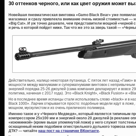
30 оттенков черного, или как цвет оружия может в
Новейшая пневматическая винтовка «Gamo Black Bear» уже появила
магазинах и сразу привлекла внимание очень низкой стоимостью — 
«Big Cat». И уж точно дешевле, чем представители мощной «черной с
и речь о которой пойдет ниже. Так что же это за зверь такой — «Чер
Действительно, налицо некоторая путаница. С пяток лет назад «Гамо»
мощности между магнумами и супермагнумами винтовок с непривычным 
энергией порядка 25-26 джоулей (сама компания декларирует и вовсе 29
политика, начиная с 2017 года). Это «Black Knight», «Black Fusion» и «Bla
Но в последнее время испанцы стали использовать слово «black» и в н
Black 1000». Ларчик открывается просто: подобные модели идут в ложе,
мощном, мускулистом и из очень приличного полимера.
Именно такое и у «Черного Медведя», который является типичным п
компрессором 25х100 мм и энергией около 20 джоулей (в рекламе опя
«изюминкой» (кроме выше упомянутой ложи) у него служит толстень
оснащенный неким подобием огнестрельного дульного тормоза компе
ДТК? — читайте
наш пост на страничке ВКонтакте
.