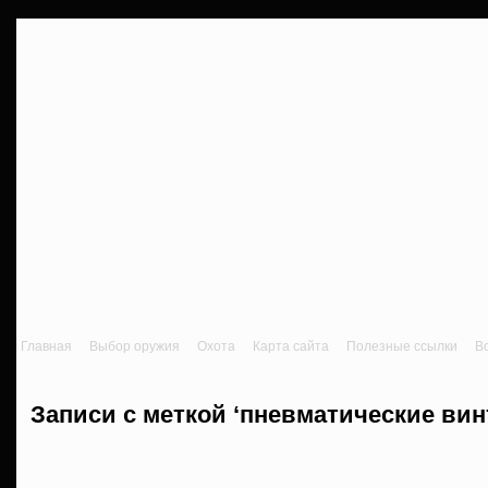
Главная
Выбор оружия
Охота
Карта сайта
Полезные ссылки
В
Записи с меткой ‘пневматические вин