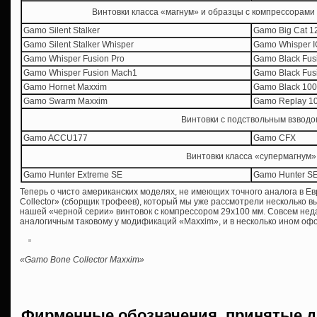
Винтовки класса «магнум» и образцы с компрессорами
Gamo Silent Stalker
Gamo Big Cat 1
Gamo Silent Stalker Whisper
Gamo Whisper 
Gamo Whisper Fusion Pro
Gamo Black Fus
Gamo Whisper Fusion Mach1
Gamo Black Fus
Gamo Hornet Maxxim
Gamo Black 10
Gamo Swarm Maxxim
Gamo Replay 1
Винтовки с подствольным взводо
Gamo ACCU177
Gamo CFX
Винтовки класса «супермагнум»
Gamo Hunter Extreme SE
Gamo Hunter SE
Теперь о чисто американских моделях, не имеющих точного аналога в Е
Collector» (сборщик трофеев), который мы уже рассмотрели несколько в
нашей «черной серии» винтовок с компрессором 29х100 мм. Совсем неда
аналогичным таковому у модификаций «Maxxim», и в несколько ином оф
«Gamo Bone Collector Maxxim»
Фирменные обозначения, принятые д