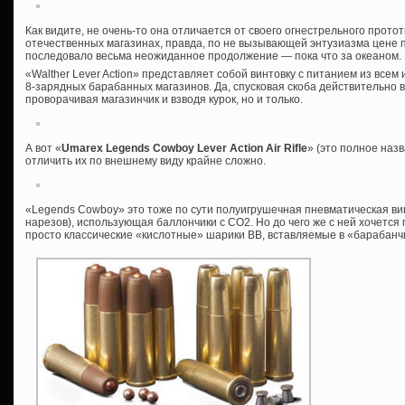
Как видите, не очень-то она отличается от своего огнестрельного прото
отечественных магазинах, правда, по не вызывающей энтузиазма цене п
последовало весьма неожиданное продолжение — пока что за океаном. 
«Walther Lever Action» представляет собой винтовку с питанием из все
8-зарядных барабанных магазинов. Да, спусковая скоба действительно
проворачивая магазинчик и взводя курок, но и только.
А вот «
Umarex Legends Cowboy Lever Action Air Rifle
» (это полное наз
отличить их по внешнему виду крайне сложно.
«Legends Cowboy» это тоже по сути полуигрушечная пневматическая вин
нарезов), использующая баллончики с СО2. Но до чего же с ней хочется 
просто классические «кислотные» шарики ВВ, вставляемые в «барабан