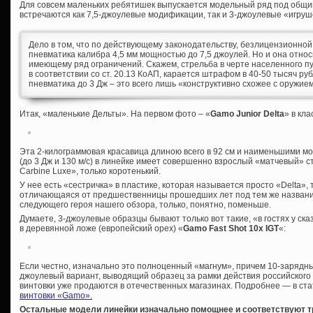
Для совсем маленьких ребятишек выпускается модельный ряд под общим 
встречаются как 7,5-джоулевые модификации, так и 3-джоулевые «игруш
Дело в том, что по действующему законодательству, безлицензионной
пневматика калибра 4,5 мм мощностью до 7,5 джоулей. Но и она относ
имеющему ряд ограничений. Скажем, стрельба в черте населенного пун
в соответствии со ст. 20.13 КоАП, карается штрафом в 40-50 тысяч руб
пневматика до 3 Дж – это всего лишь «конструктивно схожее с оружие
Итак, «маленькие Дельты». На первом фото – «
Gamo
Junior
Delta
» в кл
Эта 2-килограммовая красавица длиною всего в 92 см и наименьшими 
(до 3 Дж и 130 м/с) в линейке имеет совершенно взрослый «матчевый» с
Carbine Luxe», только коротенький.
У нее есть «сестричка» в пластике, которая называется просто «Delta»,
отличающаяся от предшественницы прошедших лет под тем же название
следующего героя нашего обзора, только, понятно, поменьше.
Думаете, 3-джоулевые образцы бывают только вот такие, «в гостях у ска
в деревянной ложе (европейский орех) «
Gamo Fast Shot 10x IGT
«:
Если честно, изначально это полноценный «магнум», причем 10-зарядный
джоулевый вариант, выводящий образец за рамки действия российского
винтовки уже продаются в отечественных магазинах. Подробнее — в ста
винтовки «Gamo».
Остальные модели линейки изначально помощнее и соответствуют т