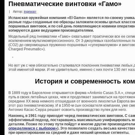
Пневматические винтовки «Гамо»
|
Автор:
ingewarr
Испанская оружейная компания «El Gamo» является по-своему уника
разные годы созданные ею образцы заложили основы целых классо
поршневых винтовок, и по сей день появляющиеся новинки оператив
копируются даже ведущими производителями.
Модельный ряд пневматики «Гамо» охватывает практически все ее сегм
исключением мультикомпрессионного. От 3-джоулевых газобаллонных п
(CO2) до сверхмощных пружинно-поршневых «супермагнумов» и винтово
Charged Pneumatic»).
Но вот уж с чем обязательно сталкивался поклонник пневматики любых д
этой именитой марки. И не удивительно, именно с них почти 130 лет на
История и современность ком
В 1889 году в Барселоне открывается фирма «Antonio Casas S.A.», спе
пуль в своих литейных цехах, чем и продолжает заниматься на протяже
середине XX века немного отошедшая от военного лихолетья Европа вно
этот раз пневматическому. И в 1950-м сын основателя компании, уже сме
Антонио Касас-Серра решает освоить производство пулек для него.
Наконец, в 1961 году приходит черед пневматических винтовок. С с
эффективный подход, постаравшись максимально унифицировать м
деталям. Позже по этому пути пойдут и многие другие производители
определяемся с выбором»
). Это позволило создать весьма качеств
при ориентировании на средний и даже низший ценовые сегменты.