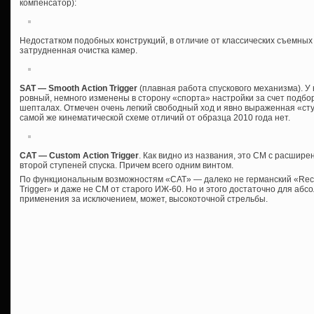
компенсатор):
Недостатком подобных конструкций, в отличие от классических съемных
затрудненная очистка камер.
SAT — Smooth Action Trigger
(плавная работа спускового механизма). У
ровный, немного изменены в сторону «спорта» настройки за счет подбо
шепталах. Отмечен очень легкий свободный ход и явно выраженная «сту
самой же кинематической схеме отличий от образца 2010 года нет.
CAT — Custom Action Trigger
. Как видно из названия, это СМ с расшир
второй ступеней спуска. Причем всего одним винтом.
По функциональным возможностям «CAT» — далеко не германский «Recor
Trigger» и даже не СМ от старого ИЖ-60. Но и этого достаточно для аб
применения за исключением, может, высокоточной стрельбы.