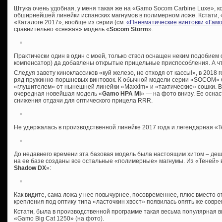
Штука очень удобная, у меня такая же на «Gamo Socom Carbine Luxe», 
обширнейшей линейки испанских магнумов в полимерном ложе. Кстати, «
«Каталоге 2017», вообще из серии (см.
«Пневматические винтовки «Гам
сравнительно «свежая» модель «
Socom
Storm
»:
Практически один в один с моей, только ствол оснащен неким подобием
компенсатор) да добавлены открытые прицельные приспособления. А что
Следуя завету киноклассиков «куй железо, не отходя от кассы!», в 2018
ряд пружинно-поршневых винтовок. К обычной модели серии «SOCOM» б
«глушителем» от нынешней линейки «Maxxim» и «тактические» сошки. В
очередная новейшая модель «
Gamo HPA Mi
» — на фото внизу. Ее осна
снижения отдачи для оптического прицела RRR.
Не удержалась в производственной линейке 2017 года и легендарная «Т
До недавнего времени эта базовая модель была настоящим хитом – деш
на ее базе созданы все остальные «полимерные» магнумы. Из «Теней» 
Shadow DX
»:
Как видите, сама ложа у нее повычурнее, посовременнее, плюс вместо
крепления под оптику типа «ласточкин хвост» появилась опять же совр
Кстати, была в производственной программе такая весьма популярная в
«Gamo Big Cat 1250» (на фото).