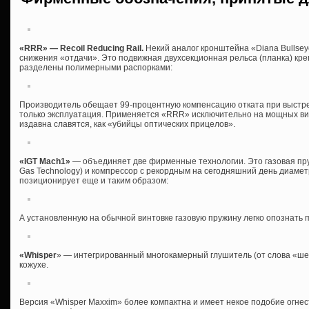
«RRR» — Recoil Reducing Rail.
Некий аналог кронштейна «Diana Bullse
снижения «отдачи». Это подвижная двухсекционная рельса (планка) кре
разделены полимерными распорками:
Производитель обещает 99-процентную компенсацию отката при выстр
только эксплуатация. Применяется «RRR» исключительно на мощных вин
издавна славятся, как «убийцы оптических прицелов».
«IGT Mach1»
— объединяет две фирменные технологии. Это газовая пруж
Gas Technology) и компрессор с рекордным на сегодняшний день диаме
позиционирует еще и таким образом:
А установленную на обычной винтовке газовую пружину легко опознать 
«Whisper
» — интегрированный многокамерный глушитель (от слова «ш
кожухе.
Версия «Whisper Maxxim» более компактна и имеет некое подобие огне