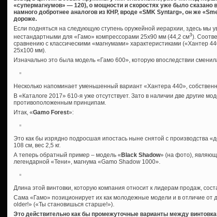
«супермагнумов» — 120), о мощности и скоростях уже было сказано 
намного добротнее аналогов из КНР, вроде «
SMK
Syntarg», он же «
Sm
дороже.
Если подняться на следующую ступень оружейной иерархии, здесь мы у
3
нестандартными для «Гамо» компрессорами 25х90 мм (44,2 см
). Соотв
сравнению с классическими «магнумами» характеристиками («Хантер 44
25х100 мм).
Изначально это была модель «Гамо 600», которую впоследствии сменил
Несколько напоминает уменьшенный вариант «Хантера 440», собственно,
В «Каталоге 2017» 610-я уже отсутствует. Зато в наличии две другие мо
противоположенным принципам.
Итак, «
Gamo Forest
»:
Это как бы изрядно подросшая ипостась ныне снятой с производства «
108 см, вес 2,5 кг.
А теперь обратный пример – модель «
Black Shadow
» (на фото), являю
легендарной «Тени», магнума «Gamo Shadow 1000».
Длина этой винтовки, которую компания относит к лидерам продаж, состав
Сама «Гамо» позиционирует их как молодежные модели и в отличие от де
older!» («Ты становишься старше!»).
Это действительно как бы промежуточные варианты между винтовка