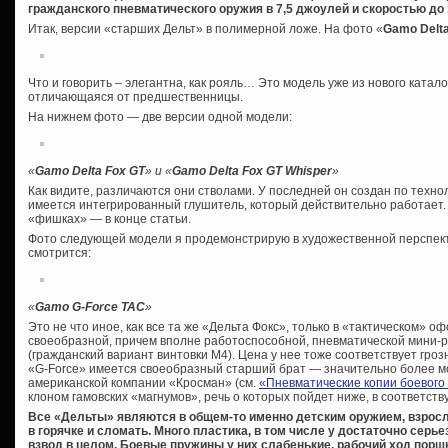
гражданского пневматического оружия в 7,5 джоулей и скоростью до 
Итак, версии «старших Дельт» в полимерной ложе. На фото «
Gamo
Del
Что и говорить – элегантна, как рояль… Это модель уже из нового катало
отличающаяся от предшественницы.
На нижнем фото — две версии одной модели:
«
Gamo Delta Fox GT
» и
«
Gamo Delta Fox GT Whisper
»
Как видите, различаются они стволами. У последней он создан по технол
имеется интегрированный глушитель, который действительно работает.
«фишках» — в конце статьи.
Фото следующей модели я продемонстрирую в художественной перспектив
смотрится:
«
Gamo
G-
Force
TAC
»
Это не что иное, как все та же «Дельта Фокс», только в «тактическом» о
своеобразной, причем вполне работоспособной, пневматической мини-
(гражданский вариант винтовки М4). Цена у нее тоже соответствует грозн
«G-Force» имеется своеобразный старший брат — значительно более м
американской компании «Кросман» (см.
«Пневматические копии боевого
клоном гамовских «магнумов», речь о которых пойдет ниже, в соответст
Все «Дельты» являются в общем-то именно детским оружием, взросл
в горячке и сломать. Много пластика, в том числе у достаточно серь
взвод в целом. Боевые пружины у них слабенькие, рабочий ход поршн