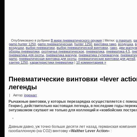
Опубликовано в рубрике
В мире пневматического оружия
| Метки:
g magnum
,
ga
gamo hunter 1250
,
gamo пневматическая
,
hunter 1250
,
винтовка гамо
,
воздушка
,
в
воздушки
,
выбор пневматики
,
выбор пневматической винтовки
,
гамо
,
джи магну
обзоры пневматики
,
охотничье пневматическое
,
пневматика
,
пневматика 4.5
,
пн
пневматика для охоты
,
пневматика магнум
,
пневматика супермагнум
,
пневматич
gamo
,
пневматическая винтовка для охоты
,
пневматические винтовки для детей
,
хантер 1250
,
характеристики пневматики
|
10 комментариев »
Пневматические винтовки «lever acti
легенды
|
Автор:
ingewarr
Рычажные винтовки, у которых перезарядка осуществляется с помощ
Генри»), действительно настоящая легенда, в последние годы переж
энтузиазмом скупают не только для коллекций и «ковбойских пострел
Давным давно, уж точно больше десяти лет назад, германская компани
газобаллонную (на СО2) винтовку «
Walther Lever Action
» :