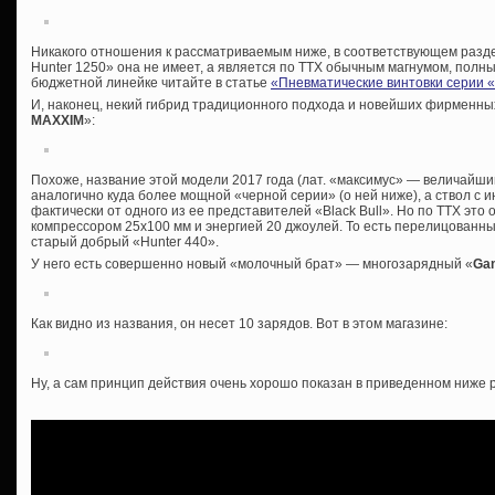
Никакого отношения к рассматриваемым ниже, в соответствующем раз
Hunter 1250» она не имеет, а является по ТТХ обычным магнумом, пол
бюджетной линейке читайте в статье
«Пневматические винтовки серии 
И, наконец, некий гибрид традиционного подхода и новейших фирменны
MAXXIM
»:
Похоже, название этой модели 2017 года (лат. «максимус» — величайши
аналогично куда более мощной «черной серии» (о ней ниже), а ствол с
фактически от одного из ее представителей «Black Bull». Но по ТТХ это
компрессором 25х100 мм и энергией 20 джоулей. То есть перелицованн
старый добрый «Hunter 440».
У него есть совершенно новый «молочный брат» — многозарядный «
Ga
Как видно из названия, он несет 10 зарядов. Вот в этом магазине:
Ну, а сам принцип действия очень хорошо показан в приведенном ниже 