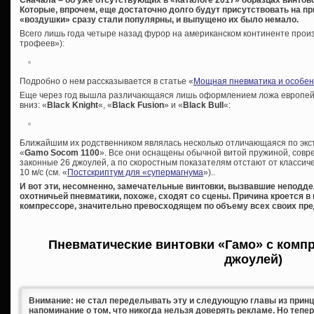
Сначала – об уже отсутствующих в «Каталоге 2017» образцах винтов
Которые, впрочем, еще достаточно долго будут присутствовать на пр
«воздушки» сразу стали популярны, и выпущено их было немало.
Всего лишь года четыре назад фурор на американском континенте прои
трофеев»):
Подробно о нем рассказывается в статье «
Мощная пневматика и особен
Еще через год вышла различающаяся лишь оформлением ложа европейск
вниз: «
Black Knight
«, «
Black Fusion
» и «
Black Bull
«:
Ближайшим их родственником являлась несколько отличающаяся по экст
«
Gamo Socom 1100
». Все они оснащены обычной витой пружиной, сов
законные 26 джоулей, а по скоростным показателям отстают от классич
10 м/с (см. «
Постскриптум для «супермагнума
»)..
И вот эти, несомненно, замечательные винтовки, вызвавшие неподд
охотничьей пневматики, похоже, сходят со сцены. Причина кроется в
компрессоре, значительно превосходящем по объему всех своих пр
Пневматические винтовки «Гамо» с компр
джоулей)
Внимание: не стал переделывать эту и следующую главы из принци
напоминание о том, что никогда нельзя доверять рекламе. Но тепе