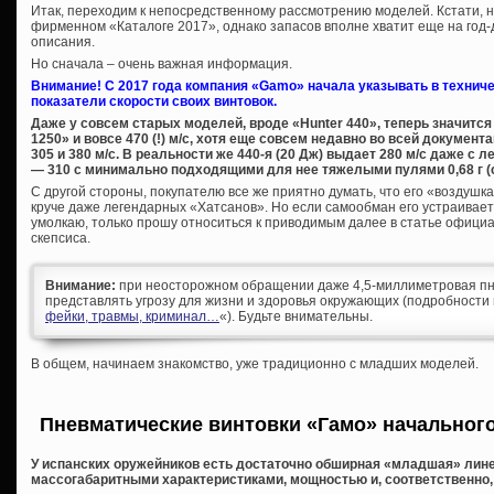
Итак, переходим к непосредственному рассмотрению моделей. Кстати, н
фирменном «Каталоге 2017», однако запасов вполне хватит еще на год-
описания.
Но сначала – очень важная информация.
Внимание! С 2017 года компания «Gamo» начала указывать в технич
показатели скорости своих винтовок.
Даже у совсем старых моделей, вроде «Hunter 440», теперь значится 3
1250» и вовсе 470 (!) м/с, хотя еще совсем недавно во всей докумен
305 и 380 м/с. В реальности же 440-я (20 Дж) выдает 280 м/с даже с 
— 310 с минимально подходящими для нее тяжелыми пулями 0,68 г (с
С другой стороны, покупателю все же приятно думать, что его «воздушка»
круче даже легендарных «Хатсанов». Но если самообман его устраивает, 
умолкаю, только прошу относиться к приводимым далее в статье офици
скепсиса.
Внимание:
при неосторожном обращении даже 4,5-миллиметровая пн
представлять угрозу для жизни и здоровья окружающих (подробности 
фейки, травмы, криминал…
«). Будьте внимательны.
В общем, начинаем знакомство, уже традиционно с младших моделей.
Пневматические винтовки «Гамо» начального 
У испанских оружейников есть достаточно обширная «младшая» лин
массогабаритными характеристиками, мощностью и, соответственно,