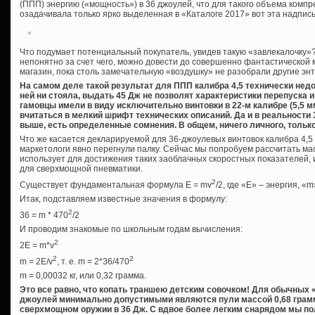
(ППП) энергию («мощность») в 36 джоулей, что для такого объема комп
озадачивала только ярко выделенная в «Каталоге 2017» вот эта надпись 
Что подумает потенциальный покупатель, увидев такую «завлекалочку»
непонятно за счет чего, можно довести до совершенно фантастической 
магазин, пока столь замечательную «воздушку» не разобрали другие эн
На самом деле такой результат для ППП калибра 4,5 технически нед
ней ни стояла, выдать 45 Дж не позволят характеристики перепуска и
гамовцы имели в виду исключительно винтовки в 22-м калибре (5,5 м
вчитаться в мелкий шрифт технических описаний. Да и в реальности 
выше, есть определенные сомнения. В общем, ничего личного, тольк
Что же касается декларируемой для 36-джоулевых винтовок калибра 4,5 мм
маркетологи явно перегнули палку. Сейчас мы попробуем рассчитать ма
использует для достижения таких заоблачных скоростных показателей,
для сверхмощной пневматики.
2
Существует фундаментальная формула E = mv
/2, где «Е» – энергия, «m
Итак, подставляем известные значения в формулу:
2
36 = m * 470
/2
И проводим знакомые по школьным годам вычисления:
2
2E = m*v
2
2
m = 2E/v
, т. е. m = 2*36/470
m = 0,00032 кг, или 0,32 грамма.
Это все равно, что копать траншею детским совочком! Для обычных 
джоулей минимально допустимыми являются пули массой 0,68 грамма (
сверхмощном оружии в 36 Дж. С вдвое более легким снарядом мы п