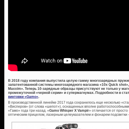
В 2018 году компания выпустила целую гамму многозарядных пружи
запатентованной системы многозарядного магазина «10x Quick shot»,
Maxxim». Теперь 10-зарядные образцы присутствуют не только у маг
промежуточной «черной серии» и супермагнумах. Подробности в ста
винтовки «Gamo»
.
В производственной линейке 2017 года сохранилось еще несколько «ста
«Висперов» (от слова «шепот»), оснащенных вполне работоспособным
«Гамо» года три назад. «
Gamo
Whisper
X
Vampir
» отличается от просто
оптическим прицелом, лазерным целеуказателем и фонарем подсветки –