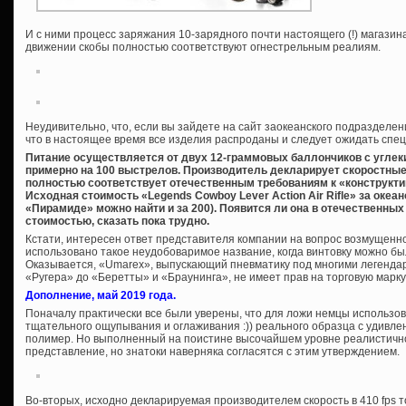
И с ними процесс заряжания 10-зарядного почти настоящего (!) магазин
движении скобы полностью соответствуют огнестрельным реалиям.
Неудивительно, что, если вы зайдете на сайт заокеанского подразделе
что в настоящее время все изделия распроданы и следует ожидать спе
Питание осуществляется от двух 12-граммовых баллончиков с углек
примерно на 100 выстрелов. Производитель декларирует скоростные по
полностью соответствует отечественным требованиям к «конструкт
Исходная стоимость «Legends Cowboy Lever Action Air Rifle» за океа
«Пирамиде» можно найти и за 200). Появится ли она в отечественных
стоимостью, сказать пока трудно.
Кстати, интересен ответ представителя компании на вопрос возмущенно
использовано такое неудобоваримое название, когда винтовку можно бы
Оказывается, «Umarex», выпускающий пневматику под многими легенда
«Ругера» до «Беретты» и «Браунинга», не имеет прав на торговую марк
Дополнение, май 2019 года.
Поначалу практически все были уверены, что для ложи немцы использо
тщательного ощупывания и оглаживания :)) реального образца с удивл
полимер. Но выполненный на поистине высочайшем уровне реалистичн
представление, но знатоки наверняка согласятся с этим утверждением.
Во-вторых, исходно декларируемая производителем скорость в 410 fps т