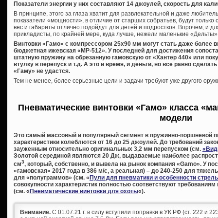
Показатели энергии у них составляют 14 джоулей, скорость для калиб
В принципе, этого за глаза хватит для развлекательной и даже любите
показатели «мощности», в отличие от старших собратьев, будут только 
вес и габариты отлично подойдут для детей и подростков. Впрочем, и дл
прикладисты, по крайней мере, куда лучше, нежели маленькие «Дельты»
Винтовки «Гамо» с компрессором 25х90 мм могут стать даже более 
бюджетная ижевская «МР-512». У последней для достижения сопост
штатную пружину на обрезанную гамовскую от «Хантер 440» или пок
втулку в перепуск и т.д. А это и время, и деньги, но все равно сдела
«Гаму» не удастся.
Тем не менее, более серьезные цели и задачи требуют уже другого оруж
Пневматические винтовки «Гамо» класса «ма
модели
Это самый массовый и популярный сегмент в пружинно-поршневой п
характеристики колеблются от 16 до 25 джоулей. До требований зак
зауженным относительно оригинальных 3,2 мм перепуском (см.
«Вид
Золотой серединой являются 20 Дж, выдаваемые наиболее распрос
3
см
, который, собственно, и вывела на рынок компания «
Gamo». У пос
«гамовская» 2017 года в 386 м/с, а реальная) – до 240-250 для тяжел
для «полуграммов» (см. «
Пули для пневматики и особенности стрел
совокупности характеристик полностью соответствуют требованиям
(см. «
Пневматические винтовки для охоты
«).
Внимание.
С 01.07.21 г. в силу вступили поправки в УК РФ (ст. 222 и 