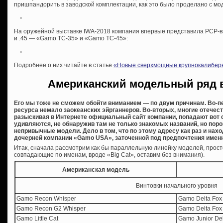
пришпандорить в заводской комплектации, как это было проделано с мо
На оружейной выставке IWA-2018 компания впервые представила PCP-вин
и .45 — «Gamo TC-35» и «Gamo TC-45»:
Подробнее о них читайте в статье
«Новые сверхмощные крупнокалибер
Американский модельный ряд 
Его мы тоже не сможем обойти вниманием — по двум причинам. Во-п
ресурса немало заокеанских эйрганнеров. Во-вторых, многие отече
разыскивая в Интернете официальный сайт компании, попадают вот
удивляются, не обнаружив там не только знакомых названий, но пор
непривычные модели. Дело в том, что по этому адресу как раз и на
дочерней компании «Gamo USA», заточенной под предпочтения именн
Итак, сначала рассмотрим как бы параллельную линейку моделей, прост
совпадающие по именам, вроде «Big Cat», оставим без внимания).
Американская модель
Винтовки начального уровня
Gamo Recon Whisper
Gamo Delta Fox
Gamo Recon G2 Whisper
Gamo Delta Fox
Gamo Little Cat
Gamo Junior Del