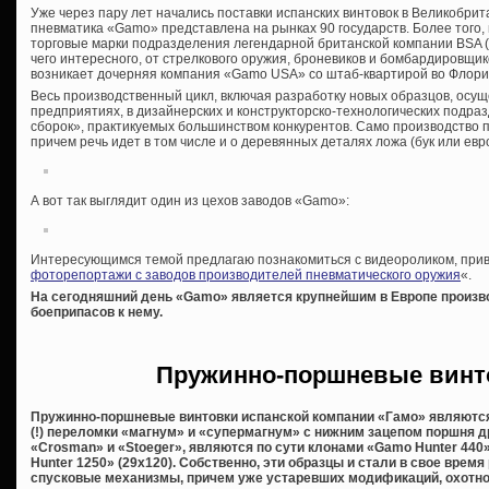
Уже через пару лет начались поставки испанских винтовок в Великобрит
пневматика «Gamo» представлена на рынках 90 государств. Более того, 
торговые марки подразделения легендарной британской компании BSA (о
чего интересного, от стрелкового оружия, броневиков и бомбардировщик
возникает дочерняя компания «Gamo USA» со штаб-квартирой во Флори
Весь производственный цикл, включая разработку новых образцов, осу
предприятиях, в дизайнерских и конструкторско-технологических подра
сборок», практикуемых большинством конкурентов. Само производство 
причем речь идет в том числе и о деревянных деталях ложа (бук или евр
А вот так выглядит один из цехов заводов «Gamo»:
Интересующимся темой предлагаю познакомиться с видеороликом, прив
фоторепортажи с заводов производителей пневматического оружия
«.
На сегодняшний день «
Gamo» является крупнейшим в Европе произв
боеприпасов к нему.
Пружинно-поршневые винт
Пружинно-поршневые винтовки испанской компании «Гамо» являются
(!) переломки «магнум» и «супермагнум» с нижним зацепом поршня д
«Crosman» и «Stoeger», являются по сути клонами «Gamo Hunter 440
Hunter 1250» (29х120). Собственно, эти образцы и стали в свое вре
спусковые механизмы, причем уже устаревших модификаций, охотно 