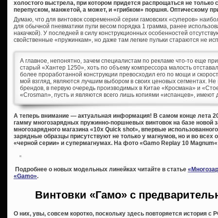
холостого выстрела, при котором придется распрощаться не только с
перепуском, манжетой, а может, и «грибком» поршня. Оптическому пр
Думаю, что для винтовок современной серии гамовских «суперов» наиб
для обычной пневматики пули весом порядка 1 грамма, ранее использо
накачкой). У последней в силу конструкционных особенностей отсутств
свойственные «пружинкам», но даже там легкие пульки стараются не ис
А главное, непонятно, зачем специалистам по рекламе что-то еще прид
старый «Хантер 1250», хоть по объему компрессора малость отставал 
более проработанной конструкции превосходил его по мощи и скорости
мой взгляд, являются лучшим выбором в своих ценовых сегментах. Не
брендов, в первую очередь производимых в Китае «Кросмана» и «Стое
«Crosman», пусть и являются всего лишь копиями «испанцев», имеют 
А теперь внимание — актуальная информация! В самом конце лета 2
гамму многозарядных пружинно-поршневых винтовок на базе новой 
многозарядного магазина «10x Quick shot», впервые использованного 
зарядные образцы присутствуют не только у магнумов, но и во всех
«черной серии» и супермагнумах. На фото «Gamo Replay 10 Magnum«
Подробнее о новых модельных линейках читайте в статье
«Многозар
«Gamo»
.
Винтовки «Гамо» с предварительн
О них, увы, совсем коротко, поскольку здесь повторяется история с