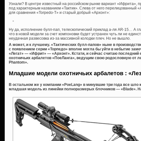
Узнали? В центре известный на российском рынке вариант «Ифрита», 
под характерным названием «Тактик». Слева от него перелицованный «А
для сравнения «Torpedo-T» и старый добрый «Архонт»:
Ну да, исполнение булл-пап, телескопический приклад а-ля AR-15… А гл
что в новой модели за счет компоновки будет устранен чуть ли не един
неудачная развесовка из-за массивной колодки плеч. Но не вышло.
А может, и к лучшему. «Тактических булл-папов» ныне в производств
с появлением серии «Торпедо» вполне могла бы уйти в небытие зам
«Легат» — «Ифрит» — «Архонт». Кстати, и сейчас считаю последний
охотничьих арбалетов «ПоеЛанга», ведущим свою родословную от лег
Phantom».
Младшие модели охотничьих арбалетов : «Ле
В остальном же у компании «PoeLang» в минувшие три года все шло 
младшая модель из линейки полноразмерых блочников — «Blade». Н