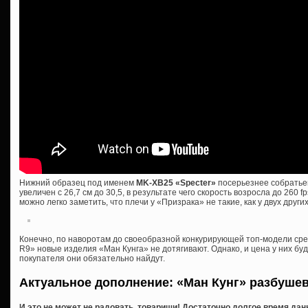
Нижний образец под именем
MK-XB25 «Specter»
посерьезнее собратьев
увеличен с 26,7 см до 30,5, в результате чего скорость возросла до 260 fp
можно легко заметить, что плечи у «Призрака» не такие, как у двух дру
Конечно, по наворотам до своеобразной конкурирующей топ-модели сре
R9» новые изделия «Ман Кунга» не дотягивают. Однако, и цена у них буд
покупателя они обязательно найдут.
Актуальное дополнение: «Ман Кунг» разбуше
И это не может не радовать, товарищи! Достаточно долгое время дан