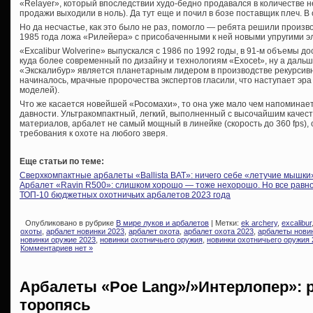
«Relayer», который впоследствии худо-бедно продавался в количестве не
продажи выходили в ноль). Да тут еще и почил в бозе поставщик плеч. 
Но да несчастье, как это было не раз, помогло — ребята решили произво
1985 года ложа «Рилейера» с присобаченными к ней новыми упругими э
«Excalibur Wolverine» выпускался с 1986 по 1992 годы, в 91-м объемы д
куда более современный по дизайну и технологиям «Exocet», ну а дальш
«Экскалибур» является планетарным лидером в производстве рекурсивны
начиналось, мрачные пророчества экспертов гласили, что наступает эра
моделей).
Что же касается новейшей «Росомахи», то она уже мало чем напоминае
давности. Ультракомпактный, легкий, выполненный с высочайшим качес
материалов, арбалет не самый мощный в линейке (скорость до 360 fps),
требования к охоте на любого зверя.
Еще статьи по теме:
Сверхкомпактные арбалеты «Ballista BAT»: ничего себе «летучие мышки
Арбалет «Ravin R500»: слишком хорошо — тоже нехорошо. Но все равн
ТОП-10 бюджетных охотничьих арбалетов 2023 года
Опубликовано в рубрике
В мире луков и арбалетов
| Метки:
ek archery
,
excalibur
охоты
,
арбалет новинки 2023
,
арбалет охота
,
арбалет охота 2023
,
арбалеты нови
новинки оружие 2023
,
новинки охотничьего оружия
,
новинки охотничьего оружия 
Комментариев нет »
Арбалеты «Poe Lang»/»Интерлопер»: 
торопясь