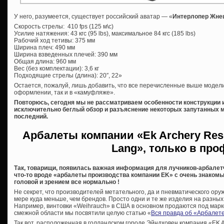
У него, разумеется, существует российский аватар — «
Интерлопер Жне
Скорость стрелы: 410 fps (125 м\c)
Усилие натяжения: 43 кгс (95 lbs), максимальное 84 кгс (185 lbs)
Рабочий ход тетивы: 375 мм
Ширина плеч: 490 мм
Ширина взведенных плечей: 390 мм
Общая длина: 960 мм
Вес (без комплектации): 3,6 кг
Подходящие стрелы (длина): 20″, 22»
Остается, пожалуй, лишь добавить, что все перечисленные выше модели
оформлении, так и в «камуфляже».
Повторюсь, сегодня мы не рассматриваем особенности конструкции и
исключительно беглый обзор и разъяснение некоторых запутанных мо
последний.
Арбалеты компании «Ek Archery Res
Lang», только в пр
Так, товарищи, появилась важная информация для лучников-арбалетч
что-то вроде «арбалеты производства компании EK» с очень знакомы
головой и зрением все нормально !
Не секрет, что производителей метательного, да и пневматического оруж
мере куда меньше, чем брендов. Просто одни и те же изделия на разны
Например, винтовки «Weihrauch» в США в основном продаются под мар
смежной области мы посвятили целую статью «
Вся правда об «Арбалете
Так вот, расположенная в голландском городе Эйндховен компания «EK 