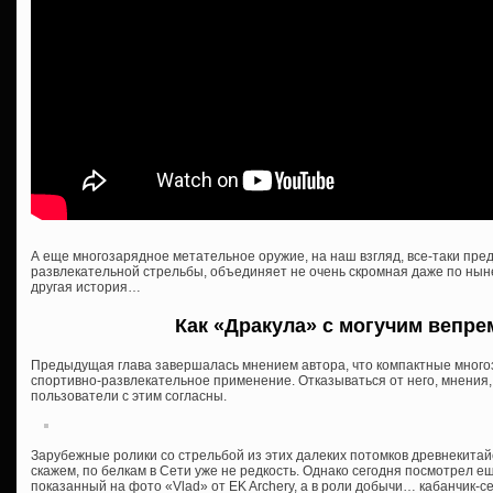
А еще многозарядное метательное оружие, на наш взгляд, все-таки пр
развлекательной стрельбы, объединяет не очень скромная даже по нын
другая история…
Как «Дракула» с могучим вепр
Предыдущая глава завершалась мнением автора, что компактные много
спортивно-развлекательное применение. Отказываться от него, мнения, 
пользователи с этим согласны.
Зарубежные ролики со стрельбой из этих далеких потомков древнекитайс
скажем, по белкам в Сети уже не редкость. Однако сегодня посмотрел ещ
показанный на фото «Vlad» от EK Archery, а в роли добычи… кабанчик-се