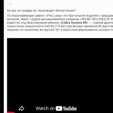
Ну как, не правда ли, производит впечатление?
По классификации самого «Poe Lang» это брутальное изделие с взвод
рычагом, имеет трудно выговариваемое название «R9 BK DELUXE(CR-090
известно под благозвучным именем «
Cobra System R9
» — совсем друго
скоростные показатели в 240 fps (73 м/с) при весьма скромном 90-фунто
игрушка, но насколько же крутая! Тут и взрослым дяденькам не зазорно 