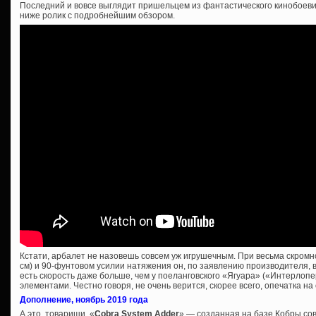
Последний и вовсе выглядит пришельцем из фантастического кинобоеви
ниже ролик с подробнейшим обзором.
Кстати, арбалет не назовешь совсем уж игрушечным. При весьма скромн
см) и 90-фунтовом усилии натяжения он, по заявлению производителя, вы
есть скорость даже больше, чем у поеланговского «Ягуара» («Интерлоп
элементами. Честно говоря, не очень верится, скорее всего, опечатка 
Дополнение, ноябрь 2019 года
А это, товарищи, «
Cobra System Adder
» — созданная на базе Кобры со