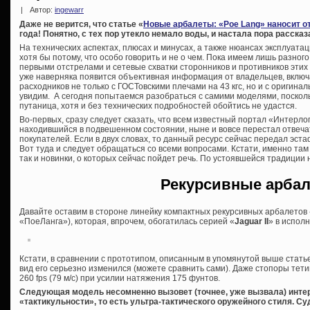
|
Автор:
ingewarr
Даже не верится, что статье «
Новые арбалеты: «Poe Lang» наносит о
года! Понятно, с тех пор утекло немало воды, и настала пора расска
На технических аспектах, плюсах и минусах, а также нюансах эксплуата
хотя бы потому, что особо говорить и не о чем. Пока имеем лишь разног
первыми отстрелами и сетевые схватки сторонников и противников этих 
уже наверняка появится объективная информация от владельцев, включа
расходников не только с ГОСТовскими плечами на 43 кгс, но и с оригин
увидим. А сегодня попытаемся разобраться с самими моделями, поскол
путаница, хотя и без технических подробностей обойтись не удастся.
Во-первых, сразу следует сказать, что всем известный портал «Интерлопе
находившийся в подвешенном состоянии, ныне и вовсе перестал отвеч
покупателей. Если в двух словах, то данный ресурс сейчас передал эст
Вот туда и следует обращаться со всеми вопросами. Кстати, именно там
так и новинки, о которых сейчас пойдет речь. По устоявшейся традиции
Рекурсивные арба
Давайте оставим в стороне линейку компактных рекурсивных арбалетов
«ПоеЛанга»), которая, впрочем, обогатилась серией «
Jaguar II
» в исполн
Кстати, в сравнении с прототипом, описанным в упомянутой выше стат
вид его серьезно изменился (можете сравнить сами). Даже стопоры тетивы
260 fps (79 м/с) при усилии натяжения 175 фунтов.
Следующая модель несомненно вызовет (точнее, уже вызвала) интер
«тактикульности», то есть ультра-тактического оружейного стиля. Су