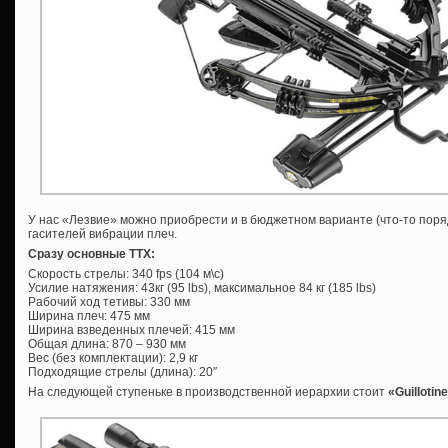
У нас «Лезвие» можно приобрести и в бюджетном варианте (что-то поряд
гасителей вибрации плеч.
Сразу основные ТТХ:
Скорость стрелы: 340 fps (104 м\c)
Усилие натяжения: 43кг (95 lbs), максимальное 84 кг (185 lbs)
Рабочий ход тетивы: 330 мм
Ширина плеч: 475 мм
Ширина взведенных плечей: 415 мм
Общая длина: 870 – 930 мм
Вес (без комплектации): 2,9 кг
Подходящие стрелы (длина): 20″
На следующей ступеньке в производственной иерархии стоит
«
Guillotin