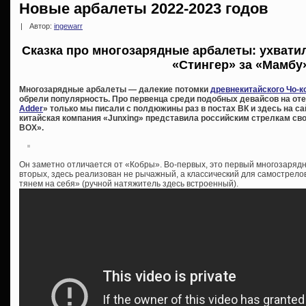
Новые арбалеты 2022-2023 годов
|
Автор:
ingewarr
Сказка про многозарядные арбалеты: ухватил
«Стингер» за «Мамб
Многозарядные арбалеты — далекие потомки
древнекитайского Чо-к
обрели популярность. Про первенца среди подобных девайсов на от
Adder
» только мы писали с полдюжины раз в постах ВК и здесь на сайт
китайская компания «Junxing» представила российским стрелкам с
BOX».
Он заметно отличается от «Кобры». Во-первых, это первый многозаряд
вторых, здесь реализован не рычажный, а классический для самострелов
тянем на себя» (ручной натяжитель здесь встроенный).