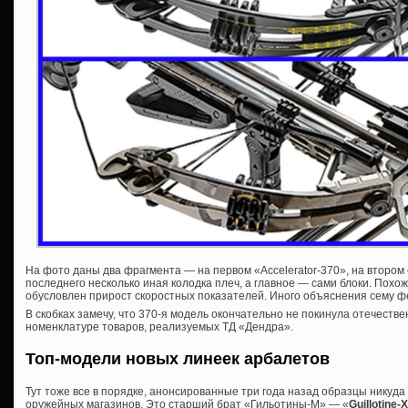
На фото даны два фрагмента — на первом «Accelerator-370», на втором —
последнего несколько иная колодка плеч, а главное — сами блоки. Похож
обусловлен прирост скоростных показателей. Иного объяснения сему 
В скобках замечу, что 370-я модель окончательно не покинула отечеств
номенклатуре товаров, реализуемых ТД «Дендра».
Топ-модели новых линеек арбалетов
Тут тоже все в порядке, анонсированные три года назад образцы никуда
оружейных магазинов. Это старший брат «Гильотины-М» — «
Guillotine-