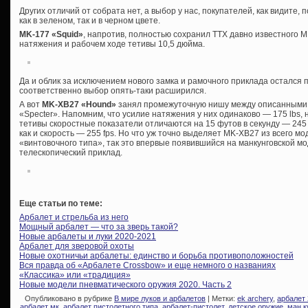
Других отличий от собрата нет, а выбор у нас, покупателей, как видите
как в зеленом, так и в черном цвете.
MK-177 «Squid»
, напротив, полностью сохранил ТТХ давно известного М
натяжения и рабочем ходе тетивы 10,5 дюйма.
Да и облик за исключением нового замка и рамочного приклада остался 
соответственно выбор опять-таки расширился.
А вот
MK-XB27 «Hound»
занял промежуточную нишу между описанными 
«Specter». Напомним, что усилие натяжения у них одинаково — 175 lbs,
тетивы скоростные показатели отличаются на 15 футов в секунду — 245 
как и скорость — 255 fps. Но что уж точно выделяет MK-XB27 из всего м
«винтовочного типа», так это впервые появившийся на манкунговской м
телескопический приклад.
Еще статьи по теме:
Арбалет и стрельба из него
Мощный арбалет — что за зверь такой?
Новые арбалеты и луки 2020-2021
Арбалет для зверовой охоты
Новые охотничьи арбалеты: единство и борьба противоположностей
Вся правда об «Арбалете Crossbow» и еще немного о названиях
«Классика» или «традиция»
Новые модели пневматического оружия 2020. Часть 2
Опубликовано в рубрике
В мире луков и арбалетов
| Метки:
ek archery
,
арбалет
арбалет мк
,
арбалет пистолетного типа
,
арбалет-пистолет
,
детское оружие
,
ман к