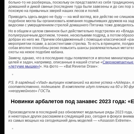
больно-то не разберешь, поскольку он представлял из себя традицион
домашней и дикой свиньи (последние туда были завезены и до сих пор з
похожую на привычных зверей наших лесов и полей.
Приводить здесь видео не буду — на мой взгляд, все действо не слишко
подобное могла бы организовать компания подвыпивших дружков на зад
видосики с умерщвлением стрелой домашнего Пятачка тоже доводилось 
Но в общем и целом свиненок был действительно подстрелен из «Влада»
полуигрушечным дротиком, точнее, несколькими подряд, а потом образ
добран из него же. Причем обездвиженный с помощью классической «рас
мероприятии псами, а ассистентами стрелка. То есть в принципе, полд
собак вполне способны резко повысить шансы развлекательных метате
охоты на некое подобие кабана.
Замечу, однако, что в последние годы появляются и вполне миниатюрн
целей и задач, например, описанные в нашей статье «
Сверхкомпактные а
«летучие мышки»!
«. На фото — «Bat Reverse Draw»:
P.S. 8-зарядный «Vlad» выпущен компанией на волне успеха «Аддера», 
соответственно, подешевле. В комплекте идут плечики на 60 и 90 фу
«неоружейного» ГОСТа.
Новинки арбалетов под занавес 2023 года: «E
Производители в последний раз обновляют модельные ряды 2023 года, о 
и некоторых других расскажем в следующий раз, сегодня в фокусе внима
из самых мощных на сегодняшний день моделей — «Assassin Extreme».