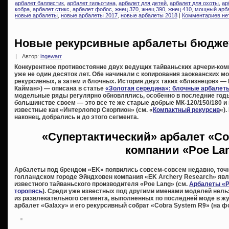
арбалет баллистик
,
арбалет гильотина
,
арбалет для детей
,
арбалет для охоты
,
ар
кобра
,
арбалет стикс
,
арбалет фобос
,
жнец 370
,
жнец 390
,
жнец 410
,
мощный арб
новые арбалеты
,
новые арбалеты 2017
,
новые арбалеты 2018
|
Комментариев не
Новые рекурсивные арбалеты бюджет
|
Автор:
ingewarr
Конкурентное противостояние двух ведущих тайваньских арчери-ком
уже не один десяток лет. Обе начинали с копирования заокеанских м
рекурсивных, а затем и блочных. История двух таких «близнецов» —
Кайман») — описана в статье
«Золотая середина»: блочные арбалеты
модельные ряды регулярно обновлялись, особенно в последние годы
большинстве своем — это все те же старые добрые МК-120/150/180 и 
известные как «Интерлопер Скорпион» (см. «
Компактный рекурсив
«)
наконец, добрались и до этого сегмента.
«Супертактический» арбалет «Co
компании «Poe La
Арбалеты под брендом «EK» появились совсем-совсем недавно, точн
голландском городе Эйндховен компания «EK Archery Research» яв
известного тайваньского производителя «Poe Lang» (см.
Арбалеты «P
торопясь
). Среди уже известных под другими именами моделей нельз
из развлекательного сегмента, выполненных по последней моде в жу
арбалет «Galaxy» и его рекурсивный собрат «Cobra System R9» (на фо