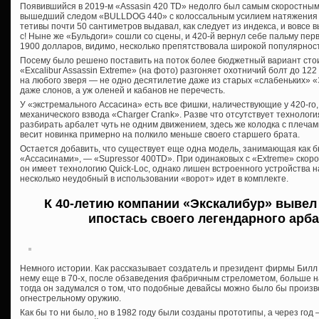
Появившийся в 2019-м «Assasin 420 TD» недолго был самым скоростным
вышедший следом «BULLDOG 440» с колоссальным усилием натяжения 
тетивы почти 50 сантиметров выдавал, как следует из индекса, и вовсе
с! Ныне же «Бульдоги» сошли со сцены, и 420-й вернул себе пальму пер
1900 долларов, видимо, несколько препятствовала широкой популярнос
Посему было решено поставить на поток более бюджетный вариант стоим
«Excalibur Assassin Extreme» (на фото) разгоняет охотничий болт до 122 
на любого зверя — не одно десятилетие даже из старых «слабеньких» «
даже слонов, а уж оленей и кабанов не перечесть.
У «экстремального Ассасина» есть все фишки, наличествующие у 420-го
механического взвода «Charger Crank». Разве что отсутствует технолог
разбирать арбалет чуть не одним движением, здесь же колодка с плечами
весит новинка примерно на полкило меньше своего старшего брата.
Остается добавить, что существует еще одна модель, занимающая как
«Ассасинами», — «Supressor 400TD». При одинаковых с «Extreme» скоро
он имеет технологию Quick-Loc, однако лишен встроенного устройства
несколько неудобный в использовании «ворот» идет в комплекте.
К 40-летию компании «Экскалибур» вывел
ипостась своего легендарного арба
Немного истории. Как рассказывает создатель и президент фирмы Билл
нему еще в 70-х, после обзаведения фабричным стрелометом, больше 
тогда он задумался о том, что подобные девайсы можно было бы произв
огнестрельному оружию.
Как бы то ни было, но в 1982 году были созданы прототипы, а через го