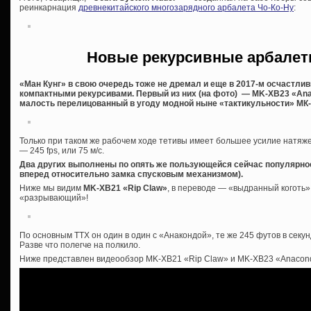
реинкарнация
древнекитайского многозарядного арбалета Чо-Ко-Ну
:
Новые рекурсивные арбалет
«Ман Кунг» в свою очередь тоже не дремал и еще в 2017-м осчастли
компактными рекурсивами. Первый из них (на фото) — MK-XB23 «Ana
малость перелицованный в угоду модной ныне «тактикульности» МК-
Только при таком же рабочем ходе тетивы имеет большее усилие натяжен
— 245 fps, или 75 м/с.
Два других выполнены по опять же пользующейся сейчас популярно
вперед относительно замка спусковым механизмом).
Ниже мы видим
MK-XB21 «Rip Claw»
, в переводе — «выдранный коготь»
«разрывающий»!
По основным ТТХ он один в один с «Анакондой», те же 245 футов в секу
Разве что полегче на полкило.
Ниже представлен видеообзор MK-XB21 «Rip Claw» и MK-XB23 «Anacon