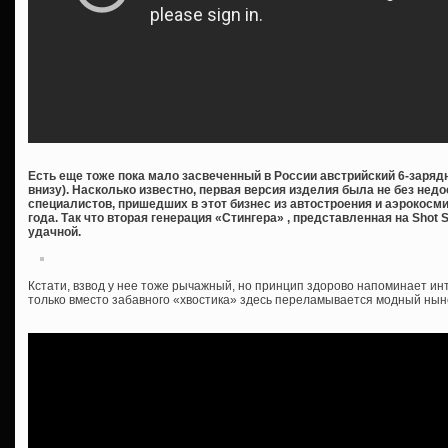
Есть еще тоже пока мало засвеченный в России австрийский 6-зарядн
внизу). Насколько известно, первая версия изделия была не без недо
специалистов, пришедших в этот бизнес из автостроения и аэрокос
года. Так что вторая генерация «Стингера» , представленная на Shot
удачной.
Кстати, взвод у нее тоже рычажный, но принцип здорово напоминает ин
только вместо забавного «хвостика» здесь переламывается модный нын