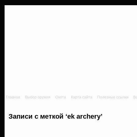
Главная
Выбор оружия
Охота
Карта сайта
Полезные ссылки
В
Записи с меткой ‘ek archery’