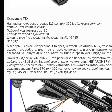
Основные ТТХ:
Начальная скорость стрелы: 119 м/с, или 390 fps (футов в секунду)
Усилие натяжения в кг: 43/85
Рабочий ход тетивы в см: 35
Стандарт стрел в дюймах: 20
Ширина в см (не взведенный/взведенный): 46 / 35
Вес (кг): 3,15
А теперь — самое интересное. Его предшественник «
Жнец-370
«, от кот
скоростного собрата, имел точно такие же показатели усилия натяжения
отставал на нешуточные в арбалетном мире 20 fps (6 м/с). Откуда же вз
Начнем издалека. «Жнецы» — это российская ипостась выпускаемой та
арбалетов «Ballistic». Европейское отделение компании «EK ARCHERY» 
именует ее «Accelerator». Причем «
Ballistic-370
«/»
Accelerator-370
» до 
сравнить внешний вид 370-го и 390-го, поскольку по весу второй при о
фунт (0,45 кг) — хотелось понять, в чем тут дело.