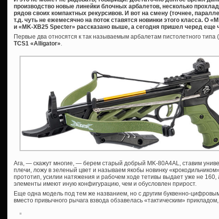
производство новые линейки блочных арбалетов, несколько прохла
рядов своих компактных рекурсивов. И вот на смену (точнее, паралл
т.д. чуть не ежемесячно на поток ставятся новинки этого класса. О 
и «MK-XB25 Specter» рассказано выше, а сегодня пришел черед еще ч
Первые два относятся к так называемым арбалетам пистолетного типа (
TCS1 «Alligator»
.
Ага, — скажут многие, — берем старый добрый MK-80A4AL, ставим универ
плечи, ложу в зеленый цвет и называем якобы новинку «крокодильчиком». 
прототип, усилии натяжения и рабочем ходе тетивы выдает уже не 160, а 
элементы имеют иную конфигурацию, чем и обусловлен прирост.
Еще одна модель под тем же названием, но с другим буквенно-цифров
вместо привычного рычага взвода обзавелась «тактическим» прикладом,