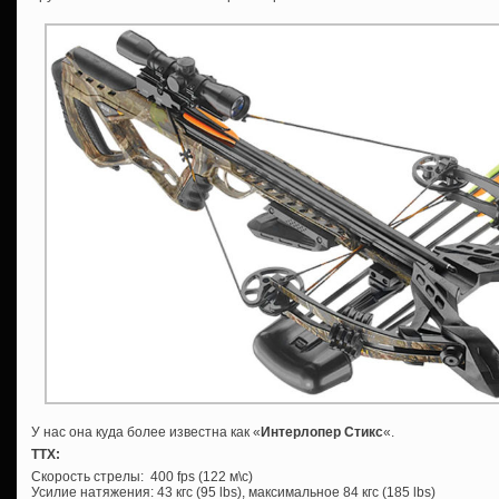
У нас она куда более известна как «
Интерлопер Стикс
«.
ТТХ:
Скорость стрелы: 400 fps (122 м\c)
Усилие натяжения: 43 кгс (95 lbs), максимальное 84 кгс (185 lbs)