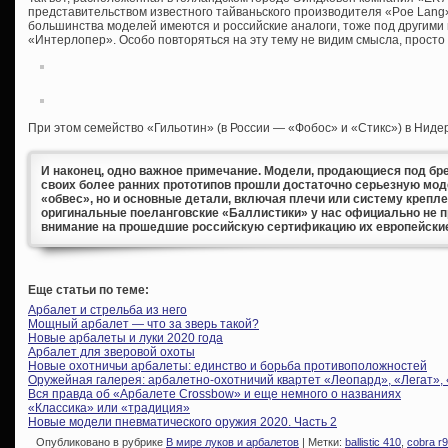
представительством известного тайваньского производителя «Poe Lang».
большинства моделей имеются и российские аналоги, тоже под другими
«Интерлопер». Особо повторяться на эту тему не видим смысла, просто
При этом семейство «Гильотин» (в России — «Фобос» и «Стикс») в Ниде
И наконец, одно важное примечание. Модели, продающиеся под бре
своих более ранних прототипов прошли достаточно серьезную мод
«обвес», но и основные детали, включая плечи или систему крепл
оригинальные поеланговские «Баллистики» у нас официально не 
внимание на прошедшие российскую сертификацию их европейски
Еще статьи по теме:
Арбалет и стрельба из него
Мощный арбалет — что за зверь такой?
Новые арбалеты и луки 2020 года
Арбалет для зверовой охоты
Новые охотничьи арбалеты: единство и борьба противоположностей
Оружейная галерея: арбалетно-охотничий квартет «Леопард», «Легат»,
Вся правда об «Арбалете Crossbow» и еще немного о названиях
«Классика» или «традиция»
Новые модели пневматического оружия 2020. Часть 2
Опубликовано в рубрике
В мире луков и арбалетов
| Метки:
ballistic 410
,
cobra r9