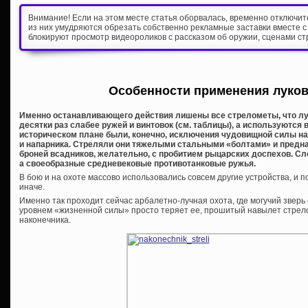
Внимание! Если на этом месте статья оборвалась, временно отключи
из них умудряются обрезать собственно рекламные заставки вместе с
блокируют просмотр видеороликов с рассказом об оружии, сценами ст
Особенности применения луков
Именно останавливающего действия лишены все стрелометы, что луки
десятки раз слабее ружей и винтовок (см. таблицы), а используются 
историческом плане были, конечно, исключения чудовищной силы н
и напарника. Стреляли они тяжелыми стальными «болтами» и предн
броней всадников, желательно, с пробитием рыцарских доспехов. Сло
а своеобразные средневековые противотанковые ружья.
В бою и на охоте массово использовались совсем другие устройства, и
иначе.
Именно так проходит сейчас арбалетно-лучная охота, где могучий звер
уровнем «жизненной силы» просто теряет ее, прошитый навылет стрел
наконечника.