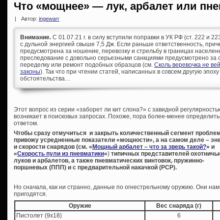
Что «мощнее» — лук, арбалет или пн
|
Автор:
ingewarr
Внимание.
С 01.07.21 г. в силу вступили поправки в УК РФ (ст. 222 и 
с дульной энергией свыше 7,5 Дж. Если раньше ответственность, при
предусмотрена за ношение, перевозку и стрельбу в границах населен
преследование с довольно серьезными санкциями предусмотрено за с
переделку или ремонт подобных образцов (см.
Сколь веревочка не ве
законы
). Так что при чтении статей, написанных в совсем другую эпоху
обстоятельства…
Э
тот вопрос из серии «заборет ли кит слона?» с завидной регулярность
возникает в поисковых запросах. Похоже, пора более-менее определить
ответом.
Чтобы сразу отмучиться и закрыть количественный сегмент пробле
привожу усредненные показатели «мощности», а на самом деле – эн
и скорости снарядов (см. «
Мощный арбалет – что за зверь такой?
» и
«
Скорость пули из пневматики
«
)
типичных представителей охотничь
луков и арбалетов, а также пневматических винтовок, пружинно-
поршневых (ППП) и с предварительной накачкой (PCP).
Но сначала, как ни странно, данные по огнестрельному оружию. Они нам
пригодятся.
Оружие
Вес снаряда (г)
Пистолет (9х18)
6