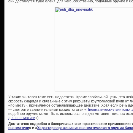
они достанутся туше оленя, для чего, собственно, подобные оружие и 
У таких винтовок тоже есть недостатки. Кроме заоблачной цены, это не
скорость снаряда и связанные с этим рикошеты круглоголовой пули от л
«по месту», приемлемое останавливающее действие. Хотя если речь иде
— смотрите заключительный раздел статьи «
Пневматические винтовки 
подобное оружие может быть использовано и для метания тяжелых охот
для пневматики
«).
Достаточно подробно о боеприпасах и их практическом применении го
пневматики
» и «
Характер поражения из пневматического оружия биол