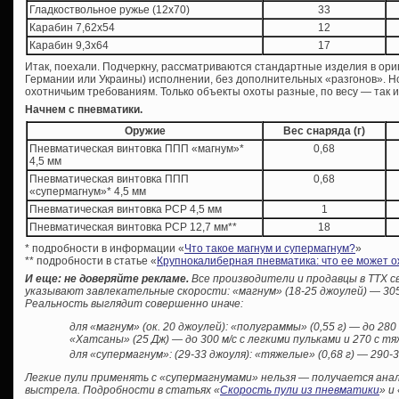
Гладкоствольное ружье (12х70)
33
Карабин 7,62х54
12
Карабин 9,3х64
17
Итак, поехали. Подчеркну, рассматриваются стандартные изделия в ори
Германии или Украины) исполнении, без дополнительных «разгонов». Н
охотничьим требованиям. Только объекты охоты разные, по весу — так и 
Начнем с пневматики.
Оружие
Вес снаряда (г)
Пневматическая винтовка ППП «магнум»*
0,68
4,5 мм
Пневматическая винтовка ППП
0,68
«супермагнум»* 4,5 мм
Пневматическая винтовка PCP 4,5 мм
1
Пневматическая винтовка PCP 12,7 мм**
18
* подробности в информации «
Что такое магнум и супермагнум?
»
** подробности в статье «
Крупнокалиберная пневматика: что ее может о
И еще: не доверяйте рекламе.
Все производители и продавцы в ТТХ 
указывают завлекательные скорости: «магнум» (18-25 джоулей) — 305 
Р
еальность выглядит совершенно иначе:
для «магнум» (ок. 20 джоулей): «полуграммы» (0,55 г) — до 280 
«Хатсаны» (25 Дж) — до 300 м/с с легкими пульками и 270 с т
для «супермагнум»: (29-33 джоуля): «тяжелые» (0,68 г) — 290-3
Легкие пули применять с «супермагнумами» нельзя — получается ан
выстрела. Подробности в статьях «
Скорость пули из пневматики
» и 