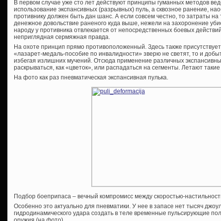
В первом случае уже сто лет действуют принципы гуманных методов ве
использование экспансивных (разрывных) пуль, а сквозное ранение, наоб
противнику должен быть дан шанс. А если совсем честно, то затраты на
денежное довольствие раненого куда выше, нежели на захоронение убие
народу у противника отвлекается от непосредственных боевых действи
неприглядная сермяжная правда.
На охоте принцип прямо противоположенный. Здесь также присутствует
«лазарет-медаль-пособие по инвалидности» зверю не светят, то и добыт
избегая излишних мучений. Отсюда применение различных экспансивных
раскрываться, как «цветок», или распадаться на сегменты. Летают такие
На фото как раз пневматическая экспансивная пулька.
Подбор боеприпаса – вечный компромисс между скоростью-настильнос
Особенно это актуально для пневматики. У нее в запасе нет тысяч джоул
гидродинамического удара создать в теле временные пульсирующие пол
оружия (на фото).