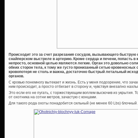
Происходит это за счет разрезания сосудов, вызывающего быструю к
снайперском выстреле в артерию. Кроме сердца и печени, попасть в 
непросто, основной целью являются легкие. Орган это довольно сол
обеих сторон тела, к тому же густо пронизанный сетью кровеносных 
кровопотеря не столь и важна, достаточно быстрый летальный исход 
органов.
С кровью понемногу вытекает и жизнь. Есть у меня подозрение, что зача
ним происходит, а просто отбегает в сторону и, чувствуя внезапно нах
Это если его не пугать, с торжествующим воплем выскочив из укрытия. 
от охотника на сотни метров, зачастую с концами.
Для такого рода охоты понадобится сильный (не менее 60 Lbs) блочный 