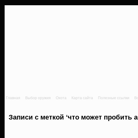
Главная
Выбор оружия
Охота
Карта сайта
Полезные ссылки
В
Записи с меткой ‘что может пробить а