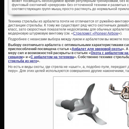
может посвящать необходимое время регулярным тренировкам, без кот
фунтовый охотничий «рекурсив» без отточенной техники и развитых
соответствующих групп мышц просто растянуть до нормальной прикл
Техника стрельбы из арбалета почти не отличается от ружейно-винтово
дистанции стрельбы. К тому же существует ряд чисто охотничьих девайсо
класс, зато скоростные показатели недосягаемы для обычных арбалето
модерновую штурмовую винтовку (см. «
Стреломет «Pioneer Airbow
«).
Подробнее с нюансами выбора между луком и арбалетом вы можете позн
Выбору охотничьего арбалета с оптимальными характеристиками са
приспособлений посвящена статья «
Арбалет для зверовой охоты
«. 
меру сил и возможностей раскрыты в статьях «
Охота с арбалетом на
скрадом
» и «
С арбалетом на тетерева
«. Собственно технике стрельб
стрельба из него
«.
Но есть и виды охоты, где стрела не «шьет», а, подобно пуле, передает
перу». Для этих целей используются совершенно другие наконечники, 