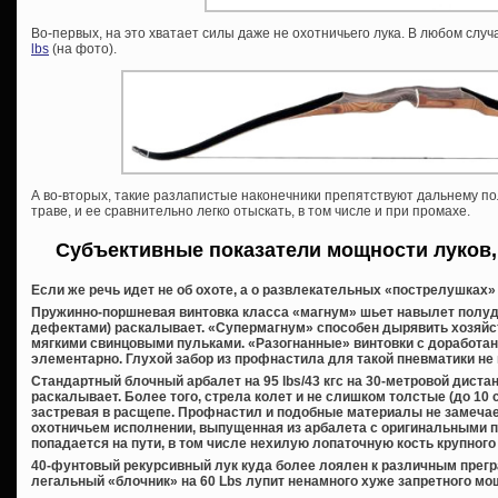
Во-первых, на это хватает силы даже не охотничьего лука. В любом сл
lbs
(на фото).
А во-вторых, такие разлапистые наконечники препятствуют дальнему пол
траве, и ее сравнительно легко отыскать, в том числе и при промахе.
Субъективные показатели мощности луков,
Если же речь идет не об охоте, а о развлекательных «пострелушках» 
Пружинно-поршневая винтовка класса «магнум» шьет навылет полуд
дефектами) раскалывает. «Супермагнум» способен дырявить хозяйс
мягкими свинцовыми пульками. «Разогнанные» винтовки с доработа
элементарно. Глухой забор из профнастила для такой пневматики не 
Стандартный блочный арбалет на 95 lbs/43 кгс на 30-метровой диста
раскалывает. Более того, стрела колет и не слишком толстые (до 10 
застревая в расщепе. Профнастил и подобные материалы не замечае
охотничьем исполнении, выпущенная из арбалета с оригинальными пле
попадается на пути, в том числе нехилую лопаточную кость крупного 
40-фунтовый рекурсивный лук куда более лоялен к различным прегр
легальный «блочник» на 60 Lbs лупит ненамного хуже запретного мо