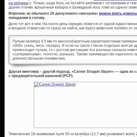
на рябчика
«). Только, ради бога, не путайте рябчиков с тетеревами и т
другие птички, крошечная кабарга и громадный лось тоже из одного семе
Впрочем, из обычного 20-джоулевого «магнума»
можно взять доволь
попадании в голову.
Дело тут вот в чем. На охоте дичь нередко ложится от одной-единстве
и входное отверстие-то сразу не найти, как будто животное погибло от с
Пульки калибра 4,5 мм по массогабаритным характеристикам примерн
«000» (заяц, лиса, глухарь). И если на срезе ствола отдельно взятая 
превосходит пульку, то с ростом дистанции эта разница сначала нивел
«супермагнума», понятно, раньше). Таково преимущество нарезного ор
длинноствольная пневматика.
Другая винтовка – другой подход. «Career Dragon Slayer» — одна и
с предварительной накачкой (PCP).
Тяжеленная 18-граммовая пуля 50-го калибра (12,7 мм) развивает всего 2