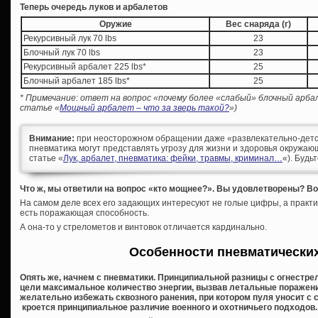
Теперь очередь луков и арбалетов
Оружие
Вес снаряда (г)
Рекурсивный лук 70 lbs
23
Блочный лук 70 lbs
23
Рекурсивный арбалет 225 lbs*
25
Блочный арбалет 185 lbs*
25
* Примечание: ответ на вопрос «почему более «слабый» блочный арба
статье «
Мощный арбалет – что за зверь такой?
»)
Внимание:
при неосторожном обращении даже «развлекательно-детс
пневматика могут представлять угрозу для жизни и здоровья окружающ
статье «
Лук, арбалет, пневматика: фейки, травмы, криминал…
«). Будь
Что ж, мы ответили на вопрос «кто мощнее?». Вы удовлетворены? Вот
На самом деле всех его задающих интересуют не голые цифры, а практи
есть поражающая способность.
А она-то у стрелометов и винтовок отличается кардинально.
Особенности пневматически
Опять же, начнем с пневматики. Принципиальной разницы с огнестрел
цели максимальное количество энергии, вызвав летальные поражения
желательно избежать сквозного ранения, при котором пуля уносит с с
кроется принципиальное различие военного и охотничьего подходов.