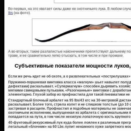
Во-первых, на это хватает силы даже не охотничьего лука. В любом сл
lbs
(на фото).
А во-вторых, такие разлапистые наконечники препятствуют дальнему пол
траве, и ее сравнительно легко отыскать, в том числе и при промахе.
Субъективные показатели мощности луков,
Если же речь идет не об охоте, а о развлекательных «пострелушках» 
Пружинно-поршневая винтовка класса «магнум» шьет навылет полуд
дефектами) раскалывает. «Супермагнум» способен дырявить хозяйс
мягкими свинцовыми пульками. «Разогнанные» винтовки с доработа
элементарно. Глухой забор из профнастила для такой пневматики не 
Стандартный блочный арбалет на 95 lbs/43 кгс на 30-метровой диста
раскалывает. Более того, стрела колет и не слишком толстые (до 10 
застревая в расщепе. Профнастил и подобные материалы не замечае
охотничьем исполнении, выпущенная из арбалета с оригинальными пле
попадается на пути, в том числе нехилую лопаточную кость крупного 
40-фунтовый рекурсивный лук куда более лоялен к различным прегр
легальный «блочник» на 60 Lbs лупит ненамного хуже запретного мо