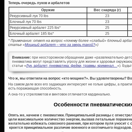
Теперь очередь луков и арбалетов
Оружие
Вес снаряда (г)
Рекурсивный лук 70 lbs
23
Блочный лук 70 lbs
23
Рекурсивный арбалет 225 lbs*
25
Блочный арбалет 185 lbs*
25
* Примечание: ответ на вопрос «почему более «слабый» блочный арба
статье «
Мощный арбалет – что за зверь такой?
»)
Внимание:
при неосторожном обращении даже «развлекательно-детс
пневматика могут представлять угрозу для жизни и здоровья окружающ
статье «
Лук, арбалет, пневматика: фейки, травмы, криминал…
«). Будь
Что ж, мы ответили на вопрос «кто мощнее?». Вы удовлетворены? Вот
На самом деле всех его задающих интересуют не голые цифры, а практи
есть поражающая способность.
А она-то у стрелометов и винтовок отличается кардинально.
Особенности пневматически
Опять же, начнем с пневматики. Принципиальной разницы с огнестрел
цели максимальное количество энергии, вызвав летальные поражения
желательно избежать сквозного ранения, при котором пуля уносит с с
кроется принципиальное различие военного и охотничьего подходов.