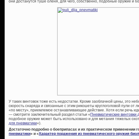
они достанутся туше оленя, для чего, собственно, подобные оружие и 
У таких винтовок тоже есть недостатки. Кроме заоблачной цены, это не
скорость снаряда и связанные с этим рикошеты круглоголовой пули от л
«по месту», приемлемое останавливающее действие. Хотя если речь иде
— смотрите заключительный раздел статьи «
Пневматические винтовки 
подобное оружие может быть использовано и для метания тяжелых охот
для пневматики
«).
Достаточно подробно о боеприпасах и их практическом применении го
пневматики
» и «
Характер поражения из пневматического оружия биол