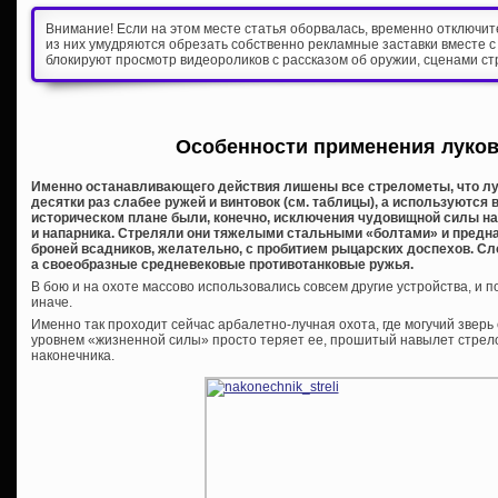
Внимание! Если на этом месте статья оборвалась, временно отключи
из них умудряются обрезать собственно рекламные заставки вместе с
блокируют просмотр видеороликов с рассказом об оружии, сценами ст
Особенности применения луков
Именно останавливающего действия лишены все стрелометы, что луки
десятки раз слабее ружей и винтовок (см. таблицы), а используются 
историческом плане были, конечно, исключения чудовищной силы н
и напарника. Стреляли они тяжелыми стальными «болтами» и предн
броней всадников, желательно, с пробитием рыцарских доспехов. Сло
а своеобразные средневековые противотанковые ружья.
В бою и на охоте массово использовались совсем другие устройства, и
иначе.
Именно так проходит сейчас арбалетно-лучная охота, где могучий звер
уровнем «жизненной силы» просто теряет ее, прошитый навылет стрел
наконечника.