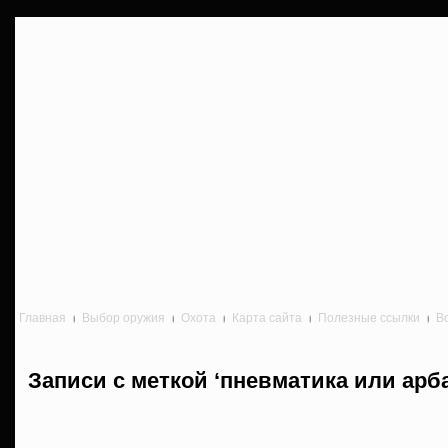
Главная
Выбор оружия
Охота
Карта сайта
Полезные ссылки
В
Записи с меткой ‘пневматика или арб