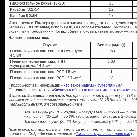
Гладкоствольное ружье (12х70)
33
Карабин 7,62х54
12
Карабин 9,3х64
17
Итак, поехали. Подчеркну, рассматриваются стандартные изделия в ори
Германии или Украины) исполнении, без дополнительных «разгонов». Н
охотничьим требованиям. Только объекты охоты разные, по весу — так и 
Начнем с пневматики.
Оружие
Вес снаряда (г)
Пневматическая винтовка ППП «магнум»*
0,68
4,5 мм
Пневматическая винтовка ППП
0,68
«супермагнум»* 4,5 мм
Пневматическая винтовка PCP 4,5 мм
1
Пневматическая винтовка PCP 12,7 мм**
18
* подробности в информации «
Что такое магнум и супермагнум?
»
** подробности в статье «
Крупнокалиберная пневматика: что ее может о
И еще: не доверяйте рекламе.
Все производители и продавцы в ТТХ 
указывают завлекательные скорости: «магнум» (18-25 джоулей) — 305 
Р
еальность выглядит совершенно иначе:
для «магнум» (ок. 20 джоулей): «полуграммы» (0,55 г) — до 280 
«Хатсаны» (25 Дж) — до 300 м/с с легкими пульками и 270 с т
для «супермагнум»: (29-33 джоуля): «тяжелые» (0,68 г) — 290-3
Легкие пули применять с «супермагнумами» нельзя — получается ан
выстрела. Подробности в статьях «
Скорость пули из пневматики
» и 