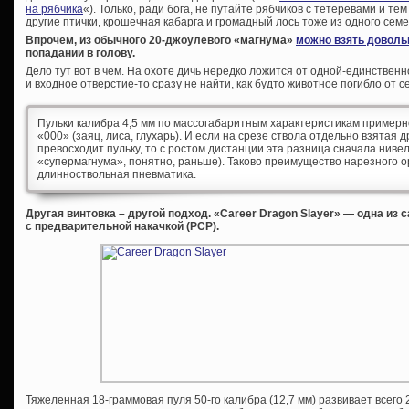
на рябчика
«). Только, ради бога, не путайте рябчиков с тетеревами и т
другие птички, крошечная кабарга и громадный лось тоже из одного семе
Впрочем, из обычного 20-джоулевого «магнума»
можно взять доволь
попадании в голову.
Дело тут вот в чем. На охоте дичь нередко ложится от одной-единстве
и входное отверстие-то сразу не найти, как будто животное погибло от с
Пульки калибра 4,5 мм по массогабаритным характеристикам примерн
«000» (заяц, лиса, глухарь). И если на срезе ствола отдельно взятая 
превосходит пульку, то с ростом дистанции эта разница сначала нивел
«супермагнума», понятно, раньше). Таково преимущество нарезного ор
длинноствольная пневматика.
Другая винтовка – другой подход. «Career Dragon Slayer» — одна и
с предварительной накачкой (PCP).
Тяжеленная 18-граммовая пуля 50-го калибра (12,7 мм) развивает всего 2