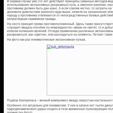
В первом случае уже сто лет действуют принципы гуманных методов ве
использование экспансивных (разрывных) пуль, а сквозное ранение, наоб
противнику должен быть дан шанс. А если совсем честно, то затраты на
денежное довольствие раненого куда выше, нежели на захоронение убие
народу у противника отвлекается от непосредственных боевых действи
неприглядная сермяжная правда.
На охоте принцип прямо противоположенный. Здесь также присутствует
«лазарет-медаль-пособие по инвалидности» зверю не светят, то и добыт
избегая излишних мучений. Отсюда применение различных экспансивных
раскрываться, как «цветок», или распадаться на сегменты. Летают такие
На фото как раз пневматическая экспансивная пулька.
Подбор боеприпаса – вечный компромисс между скоростью-настильнос
Особенно это актуально для пневматики. У нее в запасе нет тысяч джоул
гидродинамического удара создать в теле временные пульсирующие пол
оружия (на фото).