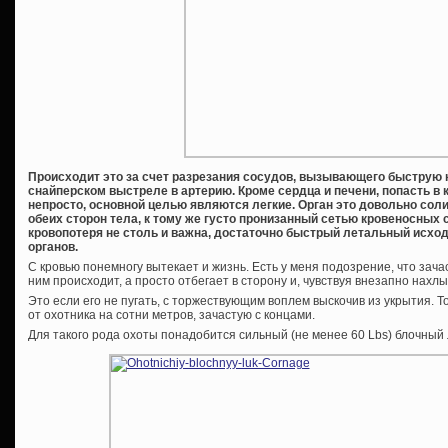
Происходит это за счет разрезания сосудов, вызывающего быструю к
снайперском выстреле в артерию. Кроме сердца и печени, попасть в 
непросто, основной целью являются легкие. Орган это довольно сол
обеих сторон тела, к тому же густо пронизанный сетью кровеносных 
кровопотеря не столь и важна, достаточно быстрый летальный исход 
органов.
С кровью понемногу вытекает и жизнь. Есть у меня подозрение, что зача
ним происходит, а просто отбегает в сторону и, чувствуя внезапно нах
Это если его не пугать, с торжествующим воплем выскочив из укрытия. 
от охотника на сотни метров, зачастую с концами.
Для такого рода охоты понадобится сильный (не менее 60 Lbs) блочный 