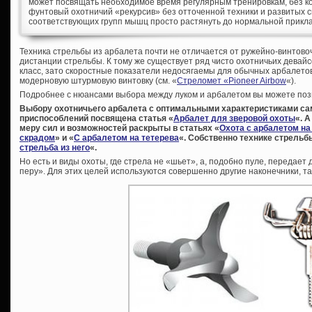
может посвящать необходимое время регулярным тренировкам, без кот
фунтовый охотничий «рекурсив» без отточенной техники и развитых
соответствующих групп мышц просто растянуть до нормальной прикл
Техника стрельбы из арбалета почти не отличается от ружейно-винтово
дистанции стрельбы. К тому же существует ряд чисто охотничьих девайсо
класс, зато скоростные показатели недосягаемы для обычных арбалето
модерновую штурмовую винтовку (см. «
Стреломет «Pioneer Airbow
«).
Подробнее с нюансами выбора между луком и арбалетом вы можете позн
Выбору охотничьего арбалета с оптимальными характеристиками са
приспособлений посвящена статья «
Арбалет для зверовой охоты
«. 
меру сил и возможностей раскрыты в статьях «
Охота с арбалетом на
скрадом
» и «
С арбалетом на тетерева
«. Собственно технике стрельб
стрельба из него
«.
Но есть и виды охоты, где стрела не «шьет», а, подобно пуле, передает
перу». Для этих целей используются совершенно другие наконечники, 