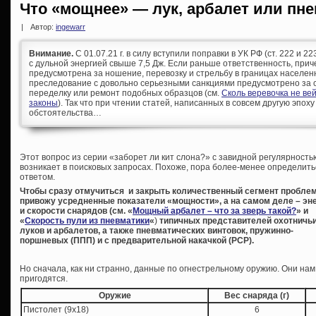
Что «мощнее» — лук, арбалет или пн
|
Автор:
ingewarr
Внимание.
С 01.07.21 г. в силу вступили поправки в УК РФ (ст. 222 и 
с дульной энергией свыше 7,5 Дж. Если раньше ответственность, при
предусмотрена за ношение, перевозку и стрельбу в границах населен
преследование с довольно серьезными санкциями предусмотрено за с
переделку или ремонт подобных образцов (см.
Сколь веревочка не ве
законы
). Так что при чтении статей, написанных в совсем другую эпоху
обстоятельства…
Э
тот вопрос из серии «заборет ли кит слона?» с завидной регулярность
возникает в поисковых запросах. Похоже, пора более-менее определить
ответом.
Чтобы сразу отмучиться и закрыть количественный сегмент пробле
привожу усредненные показатели «мощности», а на самом деле – эн
и скорости снарядов (см. «
Мощный арбалет – что за зверь такой?
» и
«
Скорость пули из пневматики
«
)
типичных представителей охотничь
луков и арбалетов, а также пневматических винтовок, пружинно-
поршневых (ППП) и с предварительной накачкой (PCP).
Но сначала, как ни странно, данные по огнестрельному оружию. Они нам
пригодятся.
Оружие
Вес снаряда (г)
Пистолет (9х18)
6