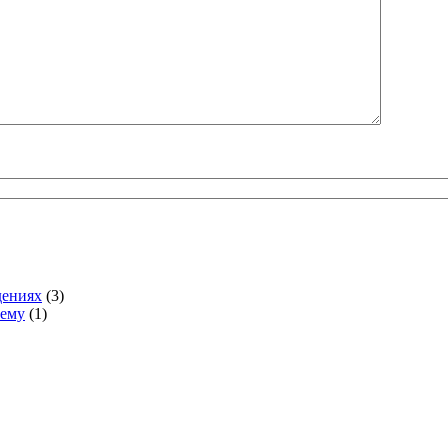
дениях
(3)
тему
(1)