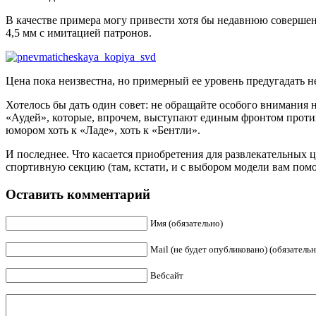
В качестве примера могу привести хотя бы недавнюю соверш
4,5 мм с имитацией патронов.
Цена пока неизвестна, но примерный ее уровень предугадать н
Хотелось бы дать один совет: не обращайте особого внимания 
«Аудей», которые, впрочем, выступают единым фронтом против 
юмором хоть к «Ладе», хоть к «Бентли».
И последнее. Что касается приобретения для развлекательных ц
спортивную секцию (там, кстати, и с выбором модели вам помог
Оставить комментарий
Имя (обязательно)
Mail (не будет опубликовано) (обязательн
Вебсайт