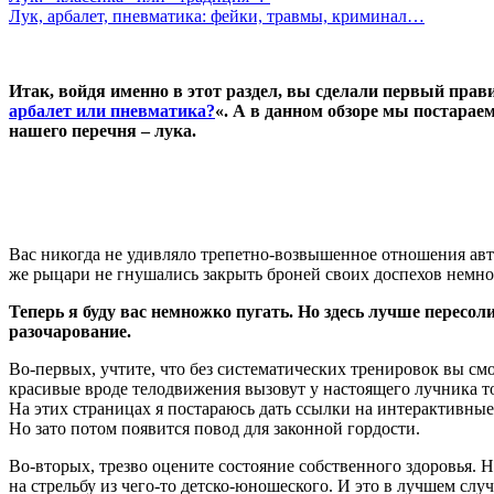
Лук, арбалет, пневматика: фейки, травмы, криминал…
Итак, войдя именно в этот раздел, вы сделали первый пра
арбалет или пневматика?
«. А в данном обзоре мы постарае
нашего перечня – лука.
Вас никогда не удивляло трепетно-возвышенное отношения авто
же рыцари не гнушались закрыть броней своих доспехов немн
Теперь я буду вас немножко пугать. Но здесь лучше пересол
разочарование.
Во-первых, учтите, что без систематических тренировок вы см
красивые вроде телодвижения вызовут у настоящего лучника тол
На этих страницах я постараюсь дать ссылки на интерактивны
Но зато потом появится повод для законной гордости.
Во-вторых, трезво оцените состояние собственного здоровья. 
на стрельбу из чего-то детско-юношеского. И это в лучшем случ