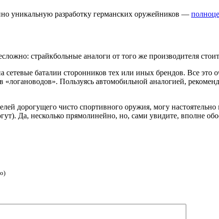
енно уникальную разработку германских оружейников —
полноце
есложно: страйкбольные аналоги от того же производителя стоит
на сетевые баталии сторонников тех или иных брендов. Все это
«логановодов». Пользуясь автомобильной аналогией, рекомендую
елей дорогущего чисто спортивного оружия, могу настоятельно п
ут). Да, несколько прямолинейно, но, сами увидите, вполне обо
о)