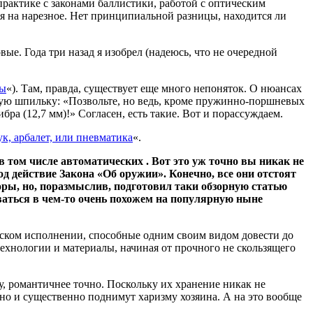
 практике с законами баллистики, работой с оптическим
я на нарезное. Нет принципиальной разницы, находится ли
ые. Года три назад я изобрел (надеюсь, что не очередной
ты
«). Там, правда, существует еще много непоняток. О нюансах
рную шпильку: «Позвольте, но ведь, кроме пружинно-поршневых
а (12,7 мм)!» Согласен, есть такие. Вот и порассуждаем.
к, арбалет, или пневматика
«.
 том числе автоматических . Вот это уж точно вы никак не
д действие Закона «Об оружии». Конечно, все они отстоят
оры, но, поразмыслив, подготовил таки обзорную статью
аться в чем-то очень похожем на популярную ныне
еском исполнении, способные одним своим видом довести до
ехнологии и материалы, начиная от прочного не скользящего
Ну, романтичнее точно. Поскольку их хранение никак не
, но и существенно поднимут харизму хозяина. А на это вообще