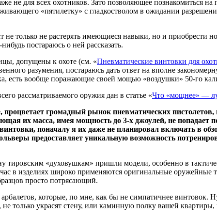
даже не для всех охотников. Зато позволяющее познакомиться на
хаживающего «пятилетку» с гладкостволом в ожидании разрешени
 не только не растерять имеющиеся навыки, но и приобрести нов
к-нибудь постараюсь о ней рассказать.
ицы, допущены к охоте (см. «
Пневматические винтовки для охо
ственного разумения, постараюсь дать ответ на вполне закономе
а, есть вообще поражающие своей мощью «воздушки» 50-го калибр
его рассматриваемого оружия дан в статье «
Что «мощнее» — лу
е, процветает громадный рынок пневматических пистолетов, в
щая их масса, имея мощность до 3-х джоулей, не попадает по
винтовки, поначалу я их даже не планировал включать в обз
вольверы предоставляет уникальную возможность потрениров
ену тировским «духовушкам» пришли модели, особенно в тактич
йчас в изделиях широко применяются оригинальные оружейные т
образцов просто потрясающий.
 арбалетов, которые, по мне, как бы не симпатичнее винтовок. 
е, не только украсят стену, или каминную полку вашей квартиры