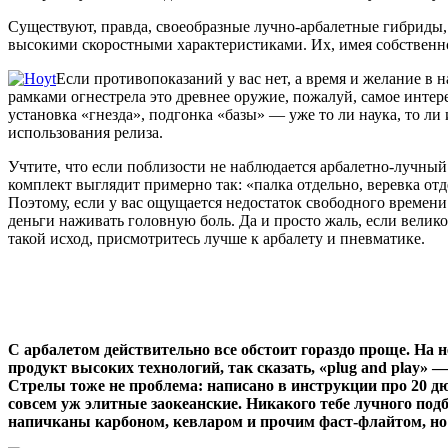
Существуют, правда, своеобразные лучно-арбалетные гибриды,
высокими скоростными характеристиками. Их, имея собственн
Если противопоказаний у вас нет, а время и желание в н
рамками огнестрела это древнее оружие, пожалуй, самое интере
установка «гнезда», подгонка «базы» — уже то ли наука, то ли
использования релиза.
Учтите, что если поблизости не наблюдается арбалетно-лучный 
комплект выглядит примерно так: «палка отдельно, веревка от
Поэтому, если у вас ощущается недостаток свободного времени и
деньги наживать головную боль. Да и просто жаль, если велик
такой исход, присмотритесь лучше к арбалету и пневматике.
С арбалетом действительно все обстоит гораздо проще. На 
продукт высоких технологий, так сказать, «plug and play» 
Стрелы тоже не проблема: написано в инструкции про 20 дю
совсем уж элитные заокеанские. Никакого тебе лучного по
напичканы карбоном, кевларом и прочим фаст-флайтом, но 