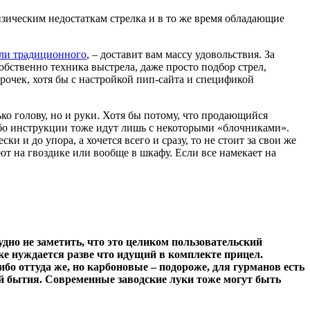
изическим недостаткам стрелка и в то же время обладающие
или традиционного
, – доставит вам массу удовольствия. За
обственно техника выстрела, даже просто подбор стрел,
орочек, хотя бы с настройкой пип-сайта и спецификой
ько голову, но и руки. Хотя бы потому, что продающийся
либо инструкции тоже идут лишь с некоторыми «блочниками».
и и до упора, а хочется всего и сразу, то не стоит за свои же
т на гвоздике или вообще в шкафу. Если все намекает на
дно не заметить, что это целиком пользовательский
йке нуждается разве что идущий в комплекте прицел.
бо оттуда же, но карбоновые – подороже, для гурманов есть
ей бытия. Современные заводские луки тоже могут быть