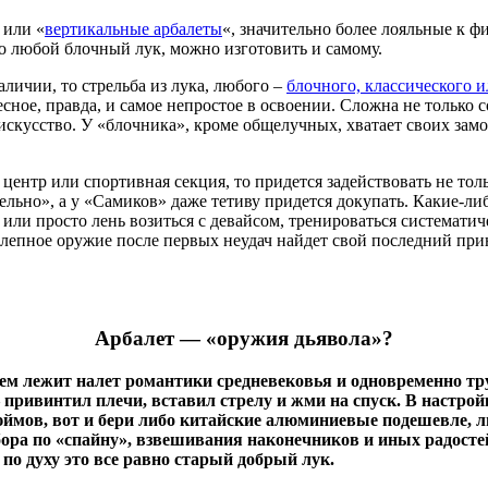
 или «
вертикальные арбалеты
«, значительно более лояльные к ф
о любой блочный лук, можно изготовить и самому.
аличии, то стрельба из лука, любого –
блочного, классического 
сное, правда, и самое непростое в освоении. Сложна не только с
 искусство. У «блочника», кроме общелучных, хватает своих зам
центр или спортивная секция, то придется задействовать не тол
дельно», а у «Самиков» даже тетиву придется докупать. Какие-
ли просто лень возиться с девайсом, тренироваться систематическ
олепное оружие после первых неудач найдет свой последний прию
Арбалет — «оружия дьявола»?
нем лежит налет романтики средневековья и одновременно тру
— привинтил плечи, вставил стрелу и жми на спуск. В настро
ймов, вот и бери либо китайские алюминиевые подешевле, ли
дбора по «спайну», взвешивания наконечников и иных радост
по духу это все равно старый добрый лук.