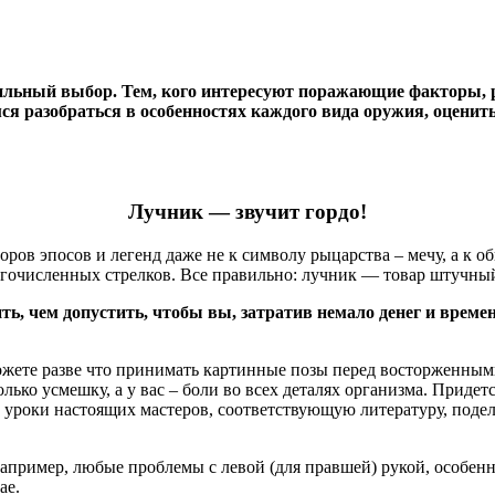
вильный выбор. Тем, кого интересуют поражающие факторы, р
мся разобраться в особенностях каждого вида оружия, оценит
Лучник — звучит гордо!
ров эпосов и легенд даже не к символу рыцарства – мечу, а к о
огочисленных стрелков. Все правильно: лучник — товар штучны
ить, чем допустить, чтобы вы, затратив немало денег и врем
ожете разве что принимать картинные позы перед восторженными
ько усмешку, а у вас – боли во всех деталях организма. Придетс
е уроки настоящих мастеров, соответствующую литературу, поде
Например, любые проблемы с левой (для правшей) рукой, особен
ае.