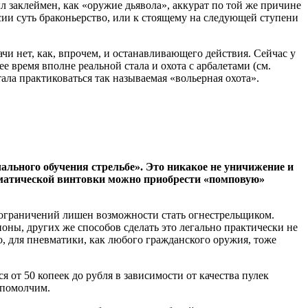
л заклеймен, как «оружие дьявола», аккурат по той же причине
ссии суть браконьерство, или к стоящему на следующей ступени
ачи нет, как, впрочем, и останавливающего действия. Сейчас у
ее время вполне реальной стала и охота с арбалетами (см.
тала практиковаться так называемая «вольерная охота».
чального обучения стрельбе». Это никакое не уничижение и
евматической винтовки можно приобрести «помповую»
 ограничений лишен возможности стать огнестрельщиком.
ионы, других же способов сделать это легально практически не
о, для пневматики, как любого гражданского оружия, тоже
я от 50 копеек до рубля в зависимости от качества пулек
 помолчим.