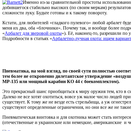
Именно из-за сравнительной простоты использования,
добившегося стабильно высоких (по своим меркам) результатов
сложности луку. Будьте готовы и к такому повороту.
Кстати, для любителей «гладкого пулевого» любой арбалет будет
меня их два, оба «блочники». Почему так, и вообще более подро
«
Арбалет для зверовой охоты
«). Её, наконец-то, разрешили по 
Подробности в статьях «
Арбалетно-лучная охота: ищем вариан
Пневматика, на мой взгляд, по своей сути полностью соотв
тем более не откровенно дилетантское утверждение «возду
МР-135 или мощный карабин КО 44 с боекомплектом).
Это прекрасный шанс приобщиться к миру оружия тем, кто в с
Далеко не все хотят охотиться, вовсе уж малое число людей пр
существует. К тому же не везде есть стрельбища, а уж огнест
существуют определенные ограничения, но они все же не такие 
Пневматическая винтовка и для охотника может стать интересно
(отечественные и украинские или немецкие, американские и че