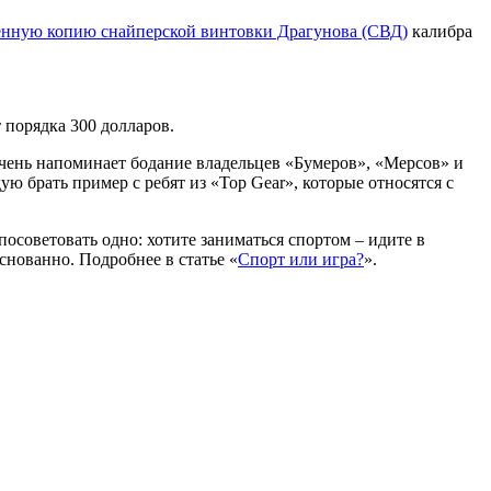
нную копию снайперской винтовки Драгунова (СВД)
калибра
 порядка 300 долларов.
 очень напоминает бодание владельцев «Бумеров», «Мерсов» и
 брать пример с ребят из «Top Gear», которые относятся с
осоветовать одно: хотите заниматься спортом – идите в
снованно. Подробнее в статье «
Спорт или игра?
».