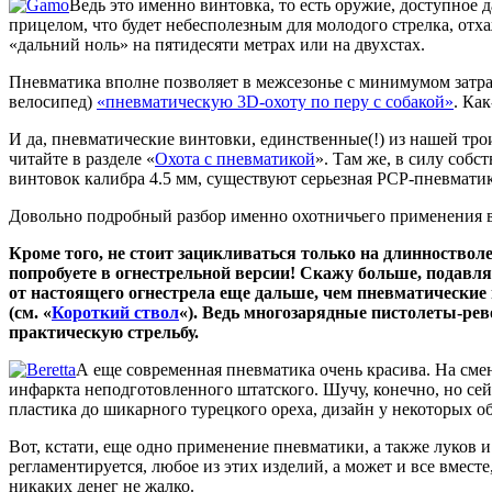
Ведь это именно винтовка, то есть оружие, доступное 
прицелом, что будет небесполезным для молодого стрелка, от
«дальний ноль» на пятидесяти метрах или на двухстах.
Пневматика вполне позволяет в межсезонье с минимумом затрат
велосипед)
«пневматическую 3D-охоту по перу с собакой»
. Ка
И да, пневматические винтовки, единственные(!) из нашей тро
читайте в разделе «
Охота с пневматикой
». Там же, в силу соб
винтовок калибра 4.5 мм, существуют серьезная PCP-пневматик
Довольно подробный разбор именно охотничьего применения вс
Кроме того, не стоит зацикливаться только на длинноствол
попробуете в огнестрельной версии! Скажу больше, подавляю
от настоящего огнестрела еще дальше, чем пневматические 
(см. «
Короткий ствол
«). Ведь многозарядные пистолеты-ре
практическую стрельбу.
А еще современная пневматика очень красива. На см
инфаркта неподготовленного штатского. Шучу, конечно, но се
пластика до шикарного турецкого ореха, дизайн у некоторых 
Вот, кстати, еще одно применение пневматики, а также луков и
регламентируется, любое из этих изделий, а может и все вмест
никаких денег не жалко.