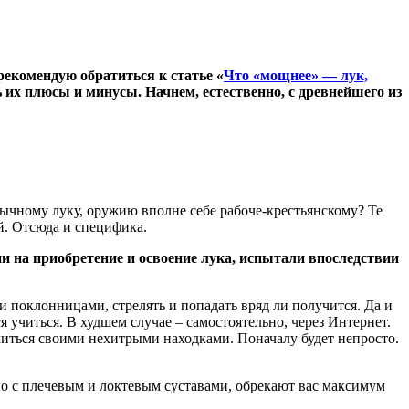
екомендую обратиться к статье «
Что «мощнее» — лук,
ь их плюсы и минусы. Начнем, естественно, с древнейшего из
бычному луку, оружию вполне себе рабоче-крестьянскому? Те
й. Отсюда и специфика.
ени на приобретение и освоение лука, испытали впоследствии
 поклонницами, стрелять и попадать вряд ли получится. Да и
я учиться. В худшем случае – самостоятельно, через Интернет.
литься своими нехитрыми находками. Поначалу будет непросто.
но с плечевым и локтевым суставами, обрекают вас максимум