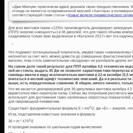
«Джи-Магнум» практически вдвое дешевле своих предшественников. И 
отнюдь не является осовремененной версией «Хантера» в полимерно
соответствующей главе статьи «
Новые модели пневматического оруж
Для всех винтовок серии «1250» производитель декларирует рекордну
(ППП) энергию («мощность») в 36 джоулей, что для такого объема комп
озадачивала только ярко выделенная в «Каталоге 2017» вот эта надпись 
Что подумает потенциальный покупатель, увидев такую «завлекалочку»
непонятно за счет чего, можно довести до совершенно фантастической 
магазин, пока столь замечательную «воздушку» не разобрали другие эн
На самом деле такой результат для ППП калибра 4,5 технически нед
ней ни стояла, выдать 45 Дж не позволят характеристики перепуска и
гамовцы имели в виду исключительно винтовки в 22-м калибре (5,5 м
вчитаться в мелкий шрифт технических описаний. Да и в реальности 
выше, есть определенные сомнения. В общем, ничего личного, тольк
Что же касается декларируемой для 36-джоулевых винтовок калибра 4,5 мм
маркетологи явно перегнули палку. Сейчас мы попробуем рассчитать ма
использует для достижения таких заоблачных скоростных показателей,
для сверхмощной пневматики.
2
Существует фундаментальная формула E = mv
/2, где «Е» – энергия, «m
Итак, подставляем известные значения в формулу:
2
36 = m * 470
/2
И проводим знакомые по школьным годам вычисления:
2