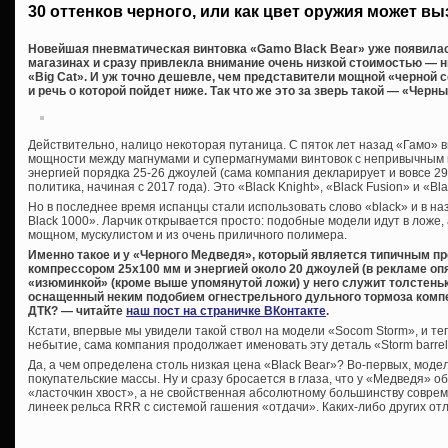
30 оттенков черного, или как цвет оружия может в
Новейшая пневматическая винтовка «Gamo Black Bear» уже появила
магазинах и сразу привлекла внимание очень низкой стоимостью — 
«Big Cat». И уж точно дешевле, чем представители мощной «черной с
и речь о которой пойдет ниже. Так что же это за зверь такой — «Чер
Действительно, налицо некоторая путаница. С пяток лет назад «Гамо»
мощности между магнумами и супермагнумами винтовок с непривычным 
энергией порядка 25-26 джоулей (сама компания декларирует и вовсе 29
политика, начиная с 2017 года). Это «Black Knight», «Black Fusion» и «Bla
Но в последнее время испанцы стали использовать слово «black» и в н
Black 1000». Ларчик открывается просто: подобные модели идут в ложе,
мощном, мускулистом и из очень приличного полимера.
Именно такое и у «Черного Медведя», который является типичным п
компрессором 25х100 мм и энергией около 20 джоулей (в рекламе опя
«изюминкой» (кроме выше упомянутой ложи) у него служит толстень
оснащенный неким подобием огнестрельного дульного тормоза компе
ДТК? — читайте
наш пост на страничке ВКонтакте
.
Кстати, впервые мы увидели такой ствол на модели «Socom Storm», и те
небытие, сама компания продолжает именовать эту деталь «Storm barrel
Да, а чем определена столь низкая цена «Black Bear»? Во-первых, модел
покупательские массы. Ну и сразу бросается в глаза, что у «Медведя»
«ласточкин хвост», а не свойственная абсолютному большинству совре
линеек рельса RRR с системой гашения «отдачи». Каких-либо других от