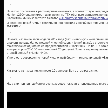
Никакого отношения к рассматриваемым ниже, в соответствующем раз
Hunter 1250» она не имеет, а является по ТТХ обычным магнумом, пол
бюджетной линейке читайте в статье
«Пневматические винтовки серии 
И, наконец, некий гибрид традиционного подхода и новейших фирменны
MAXXIM
»:
Похоже, название этой модели 2017 года (лат. «максимус» — величайши
аналогично куда более мощной «черной серии» (о ней ниже), а ствол с
фактически от одного из ее представителей «Black Bull». Но по ТТХ это
компрессором 25х100 мм и энергией 20 джоулей. То есть перелицованн
старый добрый «Hunter 440».
У него есть совершенно новый «молочный брат» — многозарядный «
Ga
Как видно из названия, он несет 10 зарядов. Вот в этом магазине:
Ну, а сам принцип действия очень хорошо показан в приведенном ниже 