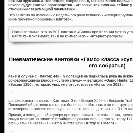
витыми пружинами. Последние, скорее всего, как и их более слабые 
вскоре будут сняты с производства – «газовые технологии» сейчас у 
отношении сверхмощной пневматики.
Это заметно по изменению модельного ряда испанских «супермагнумов
мире пружинно-поршневых винтовок..
Помните только, что на ВСЕ винтовки «Gamo» при желании можно уст
найти как в охотмагах, так и на коммерческих Интернет-ресурсах.
Пневматические винтовки «Гамо» класса «суп
его собратья)
Как и в случае с «Хантер 440», у испанцев не поднялась рука на иск
основоположника класса «супермагнум» — великого «Gamo Hunter 12
«Socom 1250», который, увы, уже отсутствует в «Каталоге 2018».
Широко известны клоны «Хантера». Это «Stoeger X50» и «Benjamin Trai
Последний объективно считается более проработанным по конструкции 
инженерного и качественного уровня прототипа не дотягивают. В том чис
Правда, и легендарный «супер» претерпел заметные изменения, превр
самую мощную на планете серийную пружинно-поршневую винтовку 177-г
официальное название «
Gamo
Hunter 1250
Grizzly
IGT
Mach1
».