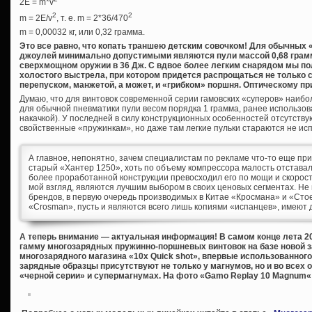
2E = m*v
2
2
m = 2E/v
, т. е. m = 2*36/470
m = 0,00032 кг, или 0,32 грамма.
Это все равно, что копать траншею детским совочком! Для обычных 
джоулей минимально допустимыми являются пули массой 0,68 грамма (
сверхмощном оружии в 36 Дж. С вдвое более легким снарядом мы п
холостого выстрела, при котором придется распрощаться не только с
перепуском, манжетой, а может, и «грибком» поршня. Оптическому пр
Думаю, что для винтовок современной серии гамовских «суперов» наиб
для обычной пневматики пули весом порядка 1 грамма, ранее использо
накачкой). У последней в силу конструкционных особенностей отсутств
свойственные «пружинкам», но даже там легкие пульки стараются не ис
А главное, непонятно, зачем специалистам по рекламе что-то еще прид
старый «Хантер 1250», хоть по объему компрессора малость отставал 
более проработанной конструкции превосходил его по мощи и скорости
мой взгляд, являются лучшим выбором в своих ценовых сегментах. Не
брендов, в первую очередь производимых в Китае «Кросмана» и «Стое
«Crosman», пусть и являются всего лишь копиями «испанцев», имеют 
А теперь внимание — актуальная информация! В самом конце лета 2
гамму многозарядных пружинно-поршневых винтовок на базе новой 
многозарядного магазина «10x Quick shot», впервые использованного 
зарядные образцы присутствуют не только у магнумов, но и во всех
«черной серии» и супермагнумах. На фото «Gamo Replay 10 Magnum«