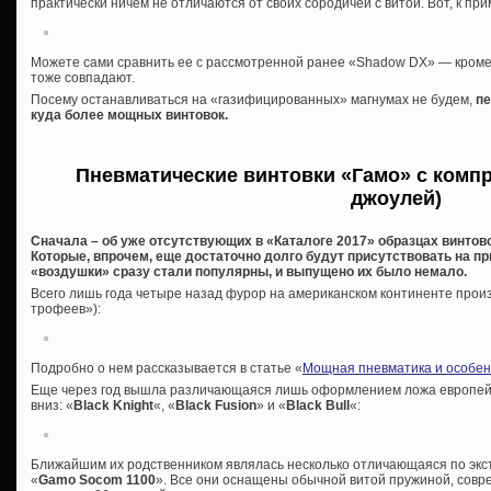
практически ничем не отличаются от своих сородичей с витой. Вот, к при
Можете сами сравнить ее с рассмотренной ранее «Shadow DX» — кроме 
тоже совпадают.
Посему останавливаться на «газифицированных» магнумах не будем,
пе
куда более мощных винтовок.
Пневматические винтовки «Гамо» с компр
джоулей)
Сначала – об уже отсутствующих в «Каталоге 2017» образцах винтов
Которые, впрочем, еще достаточно долго будут присутствовать на пр
«воздушки» сразу стали популярны, и выпущено их было немало.
Всего лишь года четыре назад фурор на американском континенте прои
трофеев»):
Подробно о нем рассказывается в статье «
Мощная пневматика и особен
Еще через год вышла различающаяся лишь оформлением ложа европейск
вниз: «
Black Knight
«, «
Black Fusion
» и «
Black Bull
«:
Ближайшим их родственником являлась несколько отличающаяся по экст
«
Gamo Socom 1100
». Все они оснащены обычной витой пружиной, сов