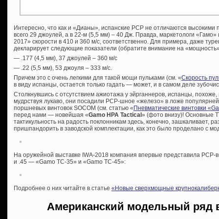
Интересно, что как и «Дианы», испанские PCP не отличаются высокими п
всего 29 джоулей, а в 22-м (5,5 мм) – 40 Дж. Правда, маркетологи «Гамо»
2017» скорости в 410 и 360 м/с, соответственно. Для примера, даже турец
декларирует следующие показатели (обратите внимание на «мощность»
— .177 (4,5 мм), 37 джоулей – 360 м/с
— .22 (5,5 мм), 53 джоуля – 333 м/с.
Причем это с очень легкими для такой мощи пульками (см. «
Скорость пул
в виду испанцы, остается только гадать — может, и в самом деле зубочи
Столкнувшись с отсутствием ажиотажа у эйрганнеров, испанцы, похоже
мудрствуя лукаво, они посадили PCP-шное «железо» в ложе популярней
поршневых винтовок SOCOM (см. статью «
Пневматические винтовки «G
перед нами — новейшая «
Gamo HPA Tactical
» (фото внизу)! Основные Т
тактикульность на радость поклонникам здесь, конечно, зашкаливает, р
пришпандорить в заводской комплектации, как это было проделано с мо
На оружейной выставке IWA-2018 компания впервые представила PCP-вин
и .45 — «Gamo TC-35» и «Gamo TC-45»:
Подробнее о них читайте в статье
«Новые сверхмощные крупнокалибер
Американский модельный ряд 