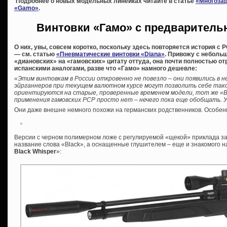
Подробнее о новых модельных линейках читайте в статье
«Многозар
«Gamo»
.
Винтовки «Гамо» с предварительн
О них, увы, совсем коротко, поскольку здесь повторяется история с
— см. статью
«Пневматические винтовки «Diana»
. Привожу с неболь
«диановских» на «гамовских» цитату оттуда, она почти полностью 
испанскими аналогами, разве что «Гамо» намного дешевле:
«Этим винтовкам в России откровенно не повезло – они появились в н
эйрганнеров при текущем валютном курсе могут позволить себе тако
ориентируются на старые, проверенные временем модели, тот же «В
применения гамовских PCP просто нет – нечего пока еще обобщать. 
Они даже внешне немного похожи на германских родственников. Особен
Версии с черном полимерном ложе с регулируемой «щекой» приклада за
название слова «Black», а оснащенные глушителем – еще и знакомого н
Black Whisper
»: