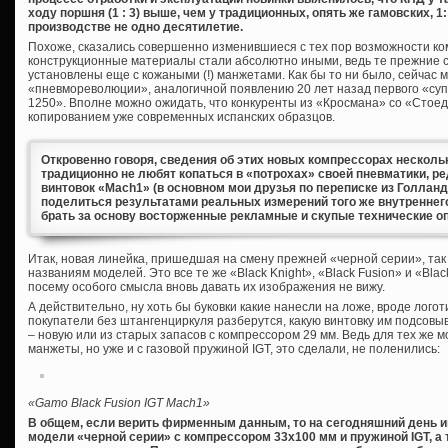
ходу поршня (1 : 3) выше, чем у традиционных, опять же гамовских, 
производстве не одно десятилетие.
Похоже, сказались совершенно изменившиеся с тех пор возможности к
конструкционные материалы стали абсолютно иными, ведь те прежние
установлены еще с кожаными (!) манжетами. Как бы то ни было, сейчас
«пневмореволюции», аналогичной появлению 20 лет назад первого «су
1250». Вполне можно ожидать, что конкуренты из «Кросмана» со «Стое
копированием уже современных испанских образцов.
Откровенно говоря, сведения об этих новых компрессорах нескол
традиционно не любят копаться в «потрохах» своей пневматики, р
винтовок «Mach1» (в основном мои друзья по переписке из Голланд
поделиться результатами реальных измерений того же внутреннег
брать за основу восторженные рекламные и скупые технические о
Итак, новая линейка, пришедшая на смену прежней «черной серии», так 
названиям моделей. Это все те же «Black Knight», «Black Fusion» и «Bla
посему особого смысла вновь давать их изображения не вижу.
А действительно, ну хоть бы буковки какие нанесли на ложе, вроде логот
покупатели без штангенциркуля разберутся, какую винтовку им подсовы
– новую или из старых запасов с компрессором 29 мм. Ведь для тех же
манжеты, но уже и с газовой пружиной IGT, это сделали, не поленились:
«Gamo Black Fusion IGT Mach1»
В общем, если верить фирменным данным, то на сегодняшний день
модели «черной серии» с компрессором 33х100 мм и пружиной
IGT, 