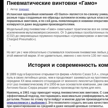
Пневматические винтовки «Гамо»
|
Автор:
ingewarr
Испанская оружейная компания «El Gamo» является по-своему уника
разные годы созданные ею образцы заложили основы целых классо
поршневых винтовок, и по сей день появляющиеся новинки оператив
копируются даже ведущими производителями.
Модельный ряд пневматики «Гамо» охватывает практически все ее сегм
исключением мультикомпрессионного. От 3-джоулевых газобаллонных п
(CO2) до сверхмощных пружинно-поршневых «супермагнумов» и винтово
Charged Pneumatic»).
Но вот уж с чем обязательно сталкивался поклонник пневматики любых д
этой именитой марки. И не удивительно, именно с них почти 130 лет на
История и современность ком
В 1889 году в Барселоне открывается фирма «Antonio Casas S.A.», спе
пуль в своих литейных цехах, чем и продолжает заниматься на протяже
середине XX века немного отошедшая от военного лихолетья Европа вно
этот раз пневматическому. И в 1950-м сын основателя компании, уже сме
Антонио Касас-Серра решает освоить производство пулек для него.
Наконец, в 1961 году приходит черед пневматических винтовок. С с
эффективный подход, постаравшись максимально унифицировать м
деталям. Позже по этому пути пойдут и многие другие производители
определяемся с выбором»
). Это позволило создать весьма качеств
при ориентировании на средний и даже низший ценовые сегменты.