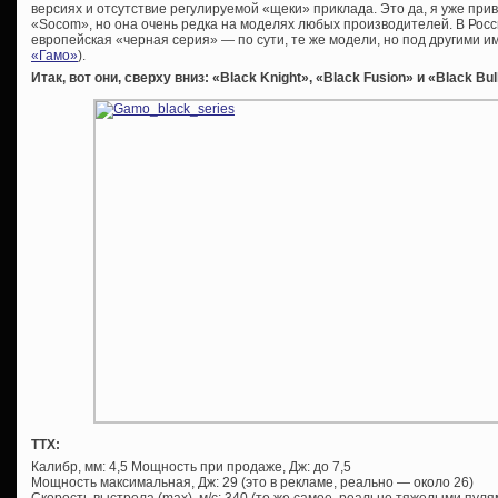
версиях и отсутствие регулируемой «щеки» приклада. Это да, я уже прив
«Socom», но она очень редка на моделях любых производителей. В Рос
европейская «черная серия» — по сути, те же модели, но под другими и
«Гамо»
).
Итак, вот они, сверху вниз: «Black Knight», «Black Fusion» и «Black Bul
ТТХ:
Калибр, мм: 4,5 Мощность при продаже, Дж: до 7,5
Мощность максимальная, Дж: 29 (это в рекламе, реально — около 26)
Скорость выстрела (max), м/с: 340 (то же самое, реально тяжелыми пуля