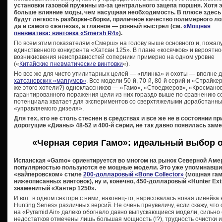
установки газовой пружины из-за центрального зацепа поршня. Хотя 
больше влияние моды, чем насущная необходимость. В плюсе здесь
будут легкость разборки-сборки, приличное качество полимерного ло
да и самого «железа», а главное — ровный выстрел (см.
«Мощная
пневматика: винтовка «Smersh R4»
).
По всем этим показателям «Смерш» на голову выше основного и, пожалу
единственного конкурента «Хатсан 125». В плане «косячков» и вероятно
возникновения неисправностей соперники примерно на одном уровне
(«
Китайские пневматические винтовки
«).
Но все же для чисто утилитарных целей — «плинка» и охоты — вполне 
хатсановских «магнумов»
. Все модели 50-й, 70-й, 80-й серий и «Страйк
же этого хотели?) одноклассников — «Гамо», «Стоеджеров», «Кросманов»
гарантированного поражения цели из них гораздо выше по сравнению с
потенциала хватает для экспериментов со сверхтяжелыми доработанны
«управляемого дизеля».
Для тех, кто не столь стеснен в средствах и все же не в состоянии 
дорогущие «Дианы» 48-52 и 400-й серии, не так давно появилась зам
«Черная серия Гамо»: идеальный выбор о
Испанская «Gamo» ориентируется во многом на рынок Северной Амер
популярностью пользуются ее мощные модели. Это уже упоминавш
«вайперовском» стиле
200-долларовый «Bone Collector»
(мощная гам
нижеописанных винтовок), ну и, конечно, 450-долларовый «Hunter Ex
знаменитый «Хантер 1250».
И вот в одном секторе с ними, наконец-то, нарисовалась новая линейка
Hunting Series» различных версий. Не очень преувеличу, если скажу, чт
на «Pyramid Air» далеко обогнало давно выпускающиеся модели, сильно
недостатков отмечены лишь большая мощность (!?), трудность очистки 