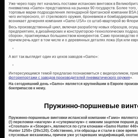
Уже через пару лет начались поставки испанских винтовок в Великобрит
пневматика «Gamo» представлена на рынках 90 государств. Более того, 
торговые марки подразделения легендарной британской компании BSA (о
чего интересного, от стрелкового оружия, броневиков и бомбардировщик
возникает дочерняя компания «Gamo USA» со штаб-квартирой во Флори
Весь производственный цикл, включая разработку новых образцов, осу
предприятиях, в дизайнерских и конструкторско-технологических подра
сборок», практикуемых большинством конкурентов. Само производство 
причем речь идет в том числе и о деревянных деталях ложа (бук или евр
А вот так выглядит один из цехов заводов «Gamo»:
Интересующимся темой предлагаю познакомиться с видеороликом, прив
фоторепортажи с заводов производителей пневматического оружия
«.
На сегодняшний день «
Gamo» является крупнейшим в Европе произв
боеприпасов к нему.
Пружинно-поршневые винт
Пружинно-поршневые винтовки испанской компании «Гамо» являются
(!) переломки «магнум» и «супермагнум» с нижним зацепом поршня д
«Crosman» и «Stoeger», являются по сути клонами «Gamo Hunter 440
Hunter 1250» (29х120). Собственно, эти образцы и стали в свое вре
спусковые механизмы, причем уже устаревших модификаций, охотно 