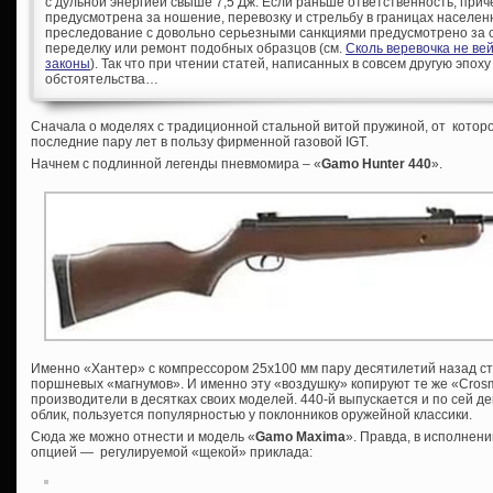
с дульной энергией свыше 7,5 Дж. Если раньше ответственность, при
предусмотрена за ношение, перевозку и стрельбу в границах населен
преследование с довольно серьезными санкциями предусмотрено за с
переделку или ремонт подобных образцов (см.
Сколь веревочка не ве
законы
). Так что при чтении статей, написанных в совсем другую эпоху
обстоятельства…
Сначала о моделях с традиционной стальной витой пружиной, от которо
последние пару лет в пользу фирменной газовой IGT.
Начнем с подлинной легенды пневмомира – «
Gamo Hunter 440
».
Именно «Хантер» с компрессором 25х100 мм пару десятилетий назад ст
поршневых «магнумов». И именно эту «воздушку» копируют те же «Crosm
производители в десятках своих моделей. 440-й выпускается и по сей д
облик, пользуется популярностью у поклонников оружейной классики.
Сюда же можно отнести и модель «
Gamo
Maxima
». Правда, в исполнен
опцией — регулируемой «щекой» приклада: