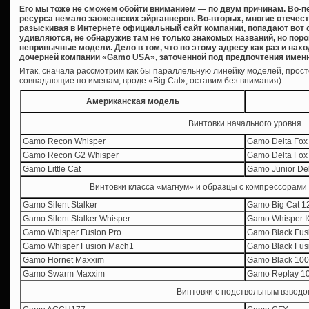
Его мы тоже не сможем обойти вниманием — по двум причинам. Во-п
ресурса немало заокеанских эйрганнеров. Во-вторых, многие отече
разыскивая в Интернете официальный сайт компании, попадают вот
удивляются, не обнаружив там не только знакомых названий, но пор
непривычные модели. Дело в том, что по этому адресу как раз и на
дочерней компании «Gamo USA», заточенной под предпочтения именн
Итак, сначала рассмотрим как бы параллельную линейку моделей, прост
совпадающие по именам, вроде «Big Cat», оставим без внимания).
Американская модель
Винтовки начального уровня
Gamo Recon Whisper
Gamo Delta Fox
Gamo Recon G2 Whisper
Gamo Delta Fox
Gamo Little Cat
Gamo Junior Del
Винтовки класса «магнум» и образцы с компрессорами
Gamo Silent Stalker
Gamo Big Cat 1
Gamo Silent Stalker Whisper
Gamo Whisper 
Gamo Whisper Fusion Pro
Gamo Black Fus
Gamo Whisper Fusion Mach1
Gamo Black Fus
Gamo Hornet Maxxim
Gamo Black 10
Gamo Swarm Maxxim
Gamo Replay 1
Винтовки с подствольным взводо