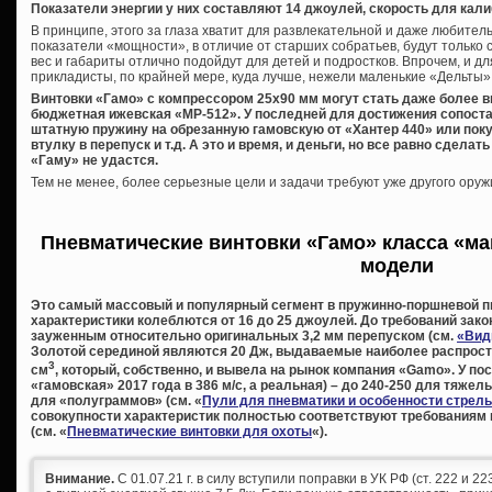
Показатели энергии у них составляют 14 джоулей, скорость для калиб
В принципе, этого за глаза хватит для развлекательной и даже любите
показатели «мощности», в отличие от старших собратьев, будут только 
вес и габариты отлично подойдут для детей и подростков. Впрочем, и дл
прикладисты, по крайней мере, куда лучше, нежели маленькие «Дельты»
Винтовки «Гамо» с компрессором 25х90 мм могут стать даже более 
бюджетная ижевская «МР-512». У последней для достижения сопост
штатную пружину на обрезанную гамовскую от «Хантер 440» или пок
втулку в перепуск и т.д. А это и время, и деньги, но все равно сдела
«Гаму» не удастся.
Тем не менее, более серьезные цели и задачи требуют уже другого оруж
Пневматические винтовки «Гамо» класса «ма
модели
Это самый массовый и популярный сегмент в пружинно-поршневой п
характеристики колеблются от 16 до 25 джоулей. До требований зак
зауженным относительно оригинальных 3,2 мм перепуском (см.
«Вид
Золотой серединой являются 20 Дж, выдаваемые наиболее распрос
3
см
, который, собственно, и вывела на рынок компания «
Gamo». У пос
«гамовская» 2017 года в 386 м/с, а реальная) – до 240-250 для тяжел
для «полуграммов» (см. «
Пули для пневматики и особенности стрел
совокупности характеристик полностью соответствуют требованиям
(см. «
Пневматические винтовки для охоты
«).
Внимание.
С 01.07.21 г. в силу вступили поправки в УК РФ (ст. 222 и 