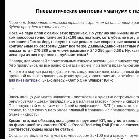
Пневматические винтовки «магнум» с г
Перечень фирменных гамовских «фишек» с кратким их описанием и ра
будет приведен в конце статьи.
Пока же пара слов о самих этих пружинах. По усилию они ничем не о
компрессоры точно такие же 25х100 мм, поэтому, хоть убей, не могу в
компании «Гамо» берут несусветные рекламные скоростные показате
контрольные их отстрелы дают все те же, давным-давно известные 
показатели – 270-280 для «полуграммов» и 240-250 для 0,68 г. Ну, как
испанцы из них стреляют – зубочистками?
Правда, для моделей с подствольным взводом рекламщики приводят хар
(что правильно), но все равно фантастические: при почти правильной эне
На фото внизу как раз представитель «подствольников», оснащенный ф
пружиной высокого давления» (конструкция, характеристики и особеннос
для пневматики
»). Знакомьтесь: «
Gamo CFR Whisper IGT
»:
Здесь налицо уже масса новшеств – пистолетная рукоятка остромодного 
регулируемая «щека» приклада, ну, а о наличии газовой пружины свиде
Плюс спусковой механизм новейшей модификации – SAT (о нем также в с
словах, то сам спуск у него более плавный в сравнении с предшествую
ближе «к спорту».
Кроме того, все образцы, оснащенные пружиной IGT, получили крепл
по фирменной технологии RRR — Recoil Reducing Rail (Рельса снижен
соответствующем разделе статьи.
Остальные модели магнумов с компрессором 25х100 мм и газовой пружин