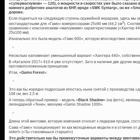
«супермагнумов» — 120), о мощности и скоростях уже было сказано 
намного добротнее аналогов из КНР, вроде «
SMK
Syntarg», он же «
Sm
дороже.
Если подняться на следующую ступень оружейной иерархии, здесь мы у
3
нестандартными для «Гамо» компрессорами 25х90 мм (44,2 см
). Соотв
сравнению с классическими «магнумами» характеристиками («Хантер 44
25х100 мм).
Изначально это была модель «Гамо 600», которую впоследствии сменил
Несколько напоминает уменьшенный вариант «Хантера 440», собственно,
В «Каталоге 2017» 610-я уже отсутствует. Зато в наличии две другие мо
противоположенным принципам.
Итак, «
Gamo Forest
»:
Это как бы изрядно подросшая ипостась ныне снятой с производства «
108 см, вес 2,5 кг.
А теперь обратный пример – модель «
Black Shadow
» (на фото), являю
легендарной «Тени», магнума «Gamo Shadow 1000».
Длина этой винтовки, которую компания относит к лидерам продаж, состав
Сама «Гамо» позиционирует их как молодежные модели и в отличие от де
older!» («Ты становишься старше!»).
Это действительно как бы промежуточные варианты между винтовка