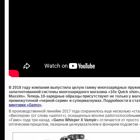
В 2018 году компания выпустила целую гамму многозарядных пружи
запатентованной системы многозарядного магазина «10x Quick shot»,
Maxxim». Теперь 10-зарядные образцы присутствуют не только у маг
промежуточной «черной серии» и супермагнумах. Подробности в ста
винтовки «Gamo»
.
В производственной линейке 2017 года сохранилось еще несколько «ста
«Висперов» (от слова «шепот»), оснащенных вполне работоспособным
«Гамо» года три назад. «
Gamo
Whisper
X
Vampir
» отличается от просто
оптическим прицелом, лазерным целеуказателем и фонарем подсветки –