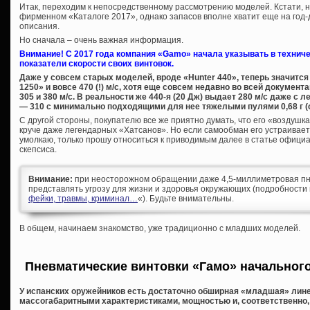
Итак, переходим к непосредственному рассмотрению моделей. Кстати, н
фирменном «Каталоге 2017», однако запасов вполне хватит еще на год-
описания.
Но сначала – очень важная информация.
Внимание! С 2017 года компания «Gamo» начала указывать в технич
показатели скорости своих винтовок.
Даже у совсем старых моделей, вроде «Hunter 440», теперь значится 3
1250» и вовсе 470 (!) м/с, хотя еще совсем недавно во всей докумен
305 и 380 м/с. В реальности же 440-я (20 Дж) выдает 280 м/с даже с 
— 310 с минимально подходящими для нее тяжелыми пулями 0,68 г (с
С другой стороны, покупателю все же приятно думать, что его «воздушка»
круче даже легендарных «Хатсанов». Но если самообман его устраивает, 
умолкаю, только прошу относиться к приводимым далее в статье офици
скепсиса.
Внимание:
при неосторожном обращении даже 4,5-миллиметровая пн
представлять угрозу для жизни и здоровья окружающих (подробности 
фейки, травмы, криминал…
«). Будьте внимательны.
В общем, начинаем знакомство, уже традиционно с младших моделей.
Пневматические винтовки «Гамо» начального 
У испанских оружейников есть достаточно обширная «младшая» лин
массогабаритными характеристиками, мощностью и, соответственно,