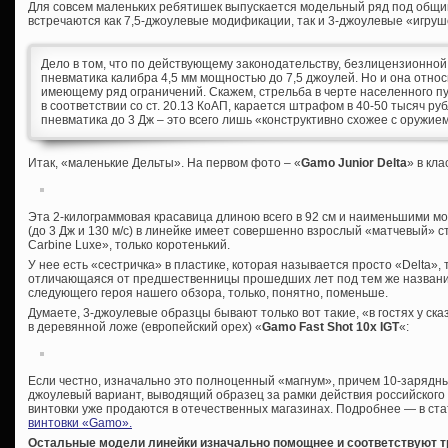
Для совсем маленьких ребятишек выпускается модельный ряд под общим 
встречаются как 7,5-джоулевые модификации, так и 3-джоулевые «игруш
Дело в том, что по действующему законодательству, безлицензионной
пневматика калибра 4,5 мм мощностью до 7,5 джоулей. Но и она относ
имеющему ряд ограничений. Скажем, стрельба в черте населенного пун
в соответствии со ст. 20.13 КоАП, карается штрафом в 40-50 тысяч руб
пневматика до 3 Дж – это всего лишь «конструктивно схожее с оружие
Итак, «маленькие Дельты». На первом фото – «
Gamo
Junior
Delta
» в кл
Эта 2-килограммовая красавица длиною всего в 92 см и наименьшими 
(до 3 Дж и 130 м/с) в линейке имеет совершенно взрослый «матчевый» с
Carbine Luxe», только коротенький.
У нее есть «сестричка» в пластике, которая называется просто «Delta»,
отличающаяся от предшественницы прошедших лет под тем же название
следующего героя нашего обзора, только, понятно, поменьше.
Думаете, 3-джоулевые образцы бывают только вот такие, «в гостях у ска
в деревянной ложе (европейский орех) «
Gamo Fast Shot 10x IGT
«:
Если честно, изначально это полноценный «магнум», причем 10-зарядный
джоулевый вариант, выводящий образец за рамки действия российского
винтовки уже продаются в отечественных магазинах. Подробнее — в ста
винтовки «Gamo».
Остальные модели линейки изначально помощнее и соответствуют т