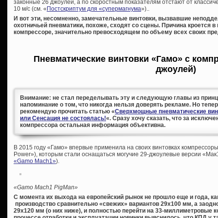
законные 26 джоулей, а по скоростным показателям отстают от классич
10 м/с (см. «
Постскриптум для «супермагнума
»)..
И вот эти, несомненно, замечательные винтовки, вызвавшие неподд
охотничьей пневматики, похоже, сходят со сцены. Причина кроется в
компрессоре, значительно превосходящем по объему всех своих пр
Пневматические винтовки «Гамо» с компр
джоулей)
Внимание: не стал переделывать эту и следующую главы из принци
напоминание о том, что никогда нельзя доверять рекламе. Но тепе
рекомендую прочитать статью «
Сверхмощные пневматические винт
или Сенсация не состоялась!
«. Сразу хочу сказать, что за исключ
компрессора остальная информация объективна.
В 2015 году «Гамо» впервые применила на своих винтовках компрессоры
Power»), которым стали оснащаться могучие 29-джоулевые версии «Мак
«Gamo Maсh1»
).
«
Gamo
Mach1
PigMan»
С момента их выхода на европейский рынок не прошло еще и года, к
производство сравнительно «свежих» вариантов 29х100 мм, а заодн
29х120 мм (о них ниже), и полностью перейти на 33-миллиметровые 
процессе отработки и эксплуатации новинки выяснилось, что КПД у 