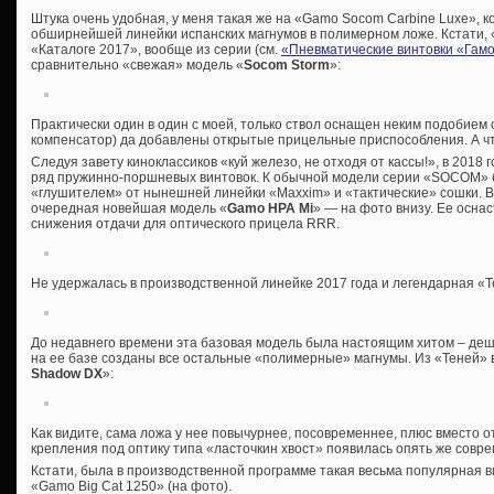
Штука очень удобная, у меня такая же на «Gamo Socom Carbine Luxe», 
обширнейшей линейки испанских магнумов в полимерном ложе. Кстати, «
«Каталоге 2017», вообще из серии (см.
«Пневматические винтовки «Гам
сравнительно «свежая» модель «
Socom
Storm
»:
Практически один в один с моей, только ствол оснащен неким подобием
компенсатор) да добавлены открытые прицельные приспособления. А что
Следуя завету киноклассиков «куй железо, не отходя от кассы!», в 2018
ряд пружинно-поршневых винтовок. К обычной модели серии «SOCOM» б
«глушителем» от нынешней линейки «Maxxim» и «тактические» сошки. В
очередная новейшая модель «
Gamo HPA Mi
» — на фото внизу. Ее осна
снижения отдачи для оптического прицела RRR.
Не удержалась в производственной линейке 2017 года и легендарная «Т
До недавнего времени эта базовая модель была настоящим хитом – деш
на ее базе созданы все остальные «полимерные» магнумы. Из «Теней» 
Shadow DX
»:
Как видите, сама ложа у нее повычурнее, посовременнее, плюс вместо
крепления под оптику типа «ласточкин хвост» появилась опять же совр
Кстати, была в производственной программе такая весьма популярная в
«Gamo Big Cat 1250» (на фото).