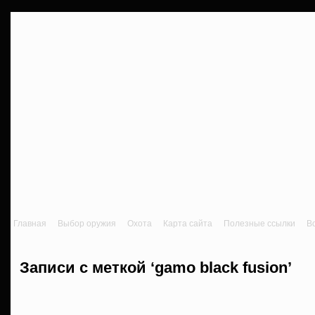
Главная
Выбор оружия
Охота
Карта сайта
Полезные ссылки
В
Записи с меткой ‘gamo black fusion’