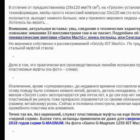
3
В отличие от предшественника (29х120 мм/79 см
), на «Гризли» установ
техинформации, якобы просто гигантский компрессор 33х120 мм (то есть,
получается, выходит намного больше, чем у прежнего мирового лидера «
Хотелось бы верить…
Внимание, актуальная вставка: увы, сведения о технических характ
ложными: никакими 33 миллиметрами там и не пахнет. Подробнее об 
пневматические винтовки «Gamo Mach1»: конец легенды, или Сенсац
Но вернемся собственно к рассматриваемой «Grizzly IGT Mach1». По т
стальной муфтой ствола:
Дело в том, что практически все производственные линейки испанских
пластиковые муфты (на фото – слева):
Исключение, кроме «супермагнума», до недавнего времени составляли
этому поводу было сломано немало копий, дескать, деталь ненадежна, то
магнум «Socom Luxe» эксплуатируется уже пяток лет, и до сих пор нет ни
пластиковый же ригель тоже прекрасно справляется со своими обязанн
(скажем, китайскому) рознь. Сейчас и половина огнестрела, включая кар
оружейного пластика или алюминия.
Точно так же, без нареканий, служат пластиковые муфты на еще бол
«черной серии». Более того, испанцы применили их даже для
сверхм
2018 годов серии G-MAGNUM
. На фото «Gamo G-Magnum 1250 IGT Mac