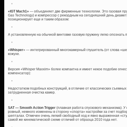
«IGT Mach1»
— объединяет две фирменные технологии. Это газовая пруж
Gas Technology) и компрессор с рекордным на сегодняшний день диаме
позиционирует еще и таким образом:
А установленную на обычной винтовке газовую пружину легко опознать 
«Whisper
» — интегрированный многокамерный глушитель (от слова «ш
кожухе.
Версия «Whisper Maxxim» более компактна и имеет некое подобие огне
компенсатор):
Недостатком подобных конструкций, в отличие от классических съемных
затрудненная очистка камер.
SAT — Smooth Action Trigger
(плавная работа спускового механизма). У
ровный, немного изменены в сторону «спорта» настройки за счет подбо
шепталах. Отмечен очень легкий свободный ход и явно выраженная «сту
самой же кинематической схеме отличий от образца 2010 года нет.