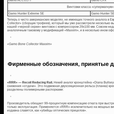
Gamo ACCU177
Gamo CFX
Винтовки класса «супермагнум»
Gamo Hunter Extreme SE
Gamo Hunter SE
Теперь о чисто американских моделях, не имеющих точного аналога в Е
Collector» (сборщик трофеев), который мы уже рассмотрели несколько в
нашей «черной серии» винтовок с компрессором 29х100 мм. Совсем неда
аналогичным таковому у модификаций «Maxxim», и в несколько ином оф
«Gamo Bone Collector Maxxim»
Фирменные обозначения, принятые д
«RRR» — Recoil Reducing Rail.
Некий аналог кронштейна «Diana Bullse
снижения «отдачи». Это подвижная двухсекционная рельса (планка) кре
разделены полимерными распорками:
Производитель обещает 99-процентную компенсацию отката при выстр
только эксплуатация. Применяется «RRR» исключительно на мощных вин
издавна славятся, как «убийцы оптических прицелов».