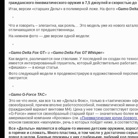
гражданского пневматического оружия в 7,5 джоулей и скоростью до 
Итак, версии «старших Дельт» в полимерной ложе. На фото «
Gamo
Del
Что и говорить – элегантна, как рояль… Это модель уже из нового катало
отличающаяся от предшественницы.
На нижнем фото — две версии одной модели:
«
Gamo Delta Fox GT
» и
«
Gamo Delta Fox GT Whisper
»
Как видите, различаются они стволами. У последней он создан по технол
имеется интегрированный глушитель, который действительно работает.
«фишках» — в конце статьи.
Фото следующей модели я продемонстрирую в художественной перспектив
смотрится:
«
Gamo
G-
Force
TAC
»
Это не что иное, как все та же «Дельта Фокс», только в «тактическом» о
своеобразной, причем вполне работоспособной, пневматической мини-
(гражданский вариант винтовки М4). Цена у нее тоже соответствует грозн
«G-Force» имеется своеобразный старший брат — значительно более м
американской компании «Кросман» (см.
«Пневматические копии боевого
клоном гамовских «магнумов», речь о которых пойдет ниже, в соответст
Все «Дельты» являются в общем-то именно детским оружием, взросл
в горячке и сломать. Много пластика, в том числе у достаточно серь
взвод в целом. Боевые пружины у них слабенькие, рабочий ход поршн