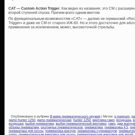
CAT — Custom Action Trigger
. Как видно из названия, это СМ с расшир
второй ступеней спуска. Причем всего одним винтом.
По функциональным возможностям «CAT» — далеко не германский «Recor
Trigger» и даже не СМ от старого ИЖ-60. Но и этого достаточно для аб
применения за исключением, может, высокоточной стрельбы.
Опубликовано в рубрике
В мире пневматического оружия
| Метки:
g magnum
,
ga
gamo hunter 1250
,
gamo пневматическая
,
hunter 1250
,
винтовка гамо
,
воздушка
,
в
воздушки
,
выбор пневматики
,
выбор пневматической винтовки
,
гамо
,
джи магну
обзоры пневматики
,
охотничье пневматическое
,
пневматика
,
пневматика 4.5
,
пн
пневматика для охоты
,
пневматика магнум
,
пневматика супермагнум
,
пневматич
gamo
,
пневматическая винтовка для охоты
,
пневматические винтовки для детей
,