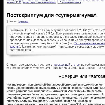
хантер 1250
,
характеристики пневматики
|
10 комментариев »
Постскриптум для «супермагнума»
|
Автор:
ingewarr
Внимание.
С 01.07.21 г. в силу вступили поправки в УК РФ (ст. 222 и 
с дульной энергией свыше 7,5 Дж. Если раньше ответственность, при
предусмотрена за ношение, перевозку и стрельбу в границах населен
преследование с довольно серьезными санкциями предусмотрено за с
переделку или ремонт подобных образцов (см.
Сколь веревочка не ве
законы
). Так что при чтении статей, написанных в совсем другую эпоху
обстоятельства…
Следуя теме рассказа, начатого в
предыдущей статье
, не собираюсь ис
тех, кто не сомневается, что «ML-350» («Диана-350») очень хорош, но де
«Смерш» или «Хатса
Честно говоря, при сложной финансовой ситуации и неодолимом жел
иметь исключительно «супермагнум» у новичка есть только один бол
менее рациональный вариант — китайский «Smersh R4». За весьма
разумные деньги (заметно дешевле турецких конкурентов — около 8
рублей) вы получите пусть несколько неуклюжую, но вполне вменя
винтовку большой мощности. Существенный для некоторых
пользователей минус, как и у прародителя Diana-350, это невозможн