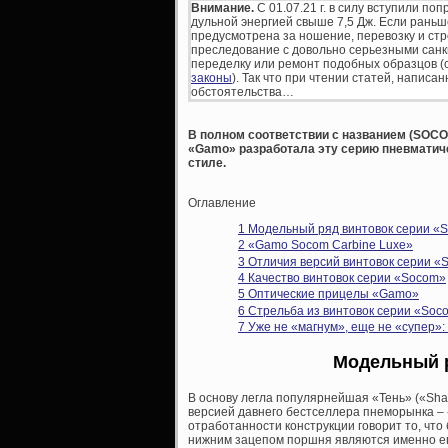
Внимание.
С 01.07.21 г. в силу вступили поп
дульной энергией свыше 7,5 Дж. Если раньш
предусмотрена за ношение, перевозку и стр
преследование с довольно серьезными санк
переделку или ремонт подобных образцов (
законы
). Так что при чтении статей, написа
обстоятельства…
В полном соответствии с названием (SOCO
«Gamo» разработала эту серию пневматич
стиле.
Оглавление
1
Модельный ряд винтовок серии «
2
«Gamo Socom Carbine Luxe»
3
Отличия версий винтовок серии «
4
Качество винтовок серии «Socom»
5
Оптические прицелы «Gamo»
6
Стрельба из винтовок серии «Soc
7
Уже не «магнум», еще не «супер»:
Модельный р
В основу легла популярнейшая «Тень» («Sha
версией давнего бестселлера пнеморынка – 
отработанности конструкции говорит то, что 
нижним зацепом поршня являются именно ег