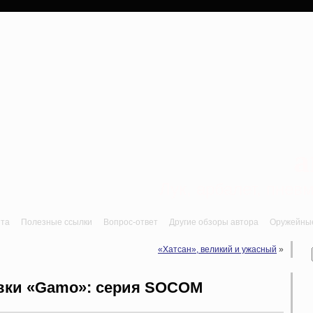
a
Лук, арбалет, пне
йта
Полезные ссылки
Вопрос-ответ
Другие обзоры автора
Оружейные 
«Хатсан», великий и ужасный
»
вки «Gamo»: серия SOCOM