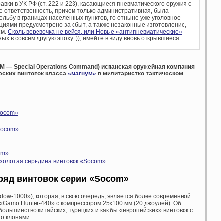
равки в УК РФ (ст. 222 и 223), касающиеся пневматического оружия с
е ответственность, причем только административная, была
ельбу в границах населенных пунктов, то отныне уже уголовное
циями предусмотрено за сбыт, а также незаконные изготовление,
см.
Сколь веревочка не вейся, или Новые «антипневматические»
нных в совсем другую эпоху :)), имейте в виду вновь открывшиеся
M — Special Operations Command) испанская оружейная компания
еских винтовок класса
«магнум»
в милитаристко-тактическом
Socom»
Socom»
om»
 золотая середина винтовок «Socom»
яд винтовок серии «Socom»
dow-1000»), которая, в свою очередь, является более современной
«Gamo Hunter-440» с компрессором 25х100 мм (20 джоулей). Об
большинство китайских, турецких и как бы «европейских» винтовок с
о клонами.