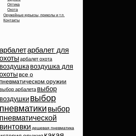
Оптика
Охота
Оружейные курьезы, приколы и т.п.
Контакты
Облако тэгов
арбалет
арбалет для
охоты
арбалет охота
воздушка
воздушка для
охоты
все о
пневматическом оружии
выбор
выбор арбалета
выбор
воздушки
пневматики
выбор
пневматической
винтовки
дешевая пневматика
какая
история оружия