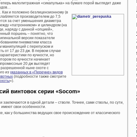
 теперь малолитражная «сикапулька» на бумаге порой выглядит даже
годов…
я. Как и положено безлицензионному (в
слабляется производителем до 7,5
ается за счет уменьшения диаметра
между «патронником» и цилиндром (на
де, наряду с данной «опцией»,
енный поршень – понятно, что
ригинальной версии показатели
ебованиям пневматики класса
м манипуляций с перепуском и
ь от 17 до 23 дж. В первом случае
арактеристики по кучности, но
 втором по кучности начинает
мпромиссные 20 дж выглядят
и разрешенной ныне охоте с
ого из
указанных в «Перечне» видов
ивотных
(подробности также смотрите
 охоты
«).
сий винтовок серии «
Socom»
 заключаются в одной детали – стволе. Точнее, сами стволы, по сути,
 имеют свои особенности.
е, как у большинства ведущих свое происхождение от классического