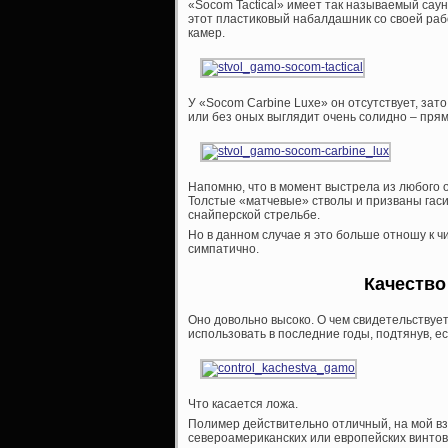
«Socom Tactical» имеет так называемый сау
этот пластиковый набалдашник со своей раб
камер.
У «Socom Carbine Luxe» он отсутствует, за
или без оных выглядит очень солидно – пря
Напомню, что в момент выстрела из любого 
Толстые «матчевые» стволы и призваны гасит
снайперской стрельбе.
Но в данном случае я это больше отношу к ч
симпатично.
Качество
Оно довольно высоко. О чем свидетельствуе
использовать в последние годы, подтянув, е
Что касается ложа.
Полимер действительно отличный, на мой вз
североамериканских или европейских винтов