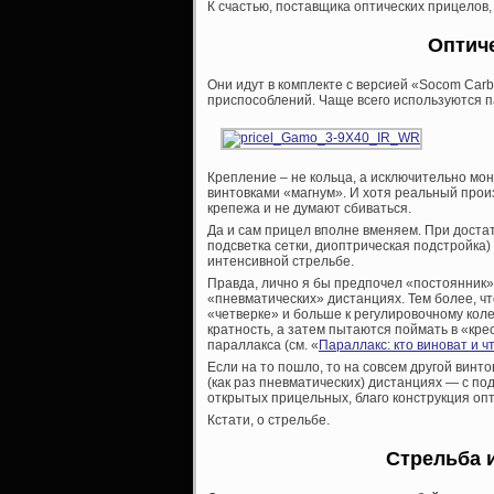
К счастью, поставщика оптических прицелов,
Оптич
Они идут в комплекте с версией «Socom Car
приспособлений. Чаще всего используются п
Крепление – не кольца, а исключительно мон
винтовками «магнум». И хотя реальный прои
крепежа и не думают сбиваться.
Да и сам прицел вполне вменяем. При достат
подсветка сетки, диоптрическая подстройка)
интенсивной стрельбе.
Правда, лично я бы предпочел «постоянник» 
«пневматических» дистанциях. Тем более, чт
«четверке» и больше к регулировочному коле
кратность, а затем пытаются поймать в «кр
параллакса (см. «
Параллакс: кто виноват и ч
Если на то пошло, то на совсем другой винто
(как раз пневматических) дистанциях — с п
открытых прицельных, благо конструкция оп
Кстати, о стрельбе.
Стрельба и