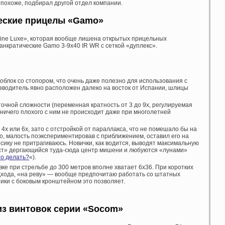
 похоже, подбирал другой отдел компании.
еские прицелы «
Gamo»
bine Luxe», которая вообще лишена открытых прицельных
анкратические Gamo 3-9х40 IR WR с сеткой «дуплекс».
облок со стопором, что очень даже полезно для использования с
зводитель явно расположен далеко на восток от Испании, шлицы
очной сложности (переменная кратность от 3 до 9х, регулируемая
 ничего плохого с ним не происходит даже при многолетней
4х или 6х, зато с отстройкой от параллакса, что не помешало бы на
о, малость поэкспериментировав с приближением, оставил его на
сику не притрагиваюсь. Новички, как водится, выводят максимальную
ест» дергающийся туда-сюда центр мишени и любуются «лунами»
то делать?
«).
вке при стрельбе до 300 метров вполне хватает 6х36. При коротких
одхода, «на реву» — вообще предпочитаю работать со штатных
тики с боковым кронштейном это позволяет.
з винтовок серии «
Socom»