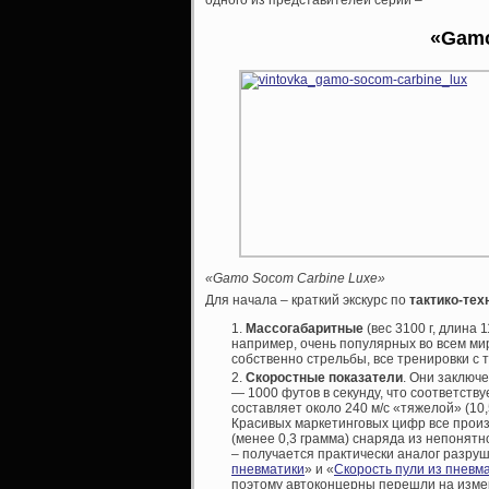
одного из представителей серии –
«
Gam
«Gamo Socom Carbine Luxe»
Для начала – краткий экскурс по
тактико-тех
Массогабаритные
(вес 3100 г, длина 
например, очень популярных во всем мире
собственно стрельбы, все тренировки с 
Скоростные показатели
. Они заключ
— 1000 футов в секунду, что соответству
составляет около 240 м/с «тяжелой» (10,5
Красивых маркетинговых цифр все произ
(менее 0,3 грамма) снаряда из непонятн
– получается практически аналог разруш
пневматики
» и «
Скорость пули из пневм
поэтому автоконцерны перешли на измер