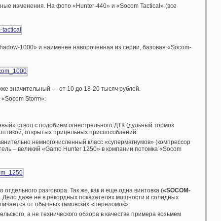
ые изменения. На фото «Hunter-440» и «Socom Tactical» (все
hadow-1000» и наименее навороченная из серии, базовая «Socom-
оже значительный — от 10 до 18-20 тысяч рублей.
— «Socom Storm»:
вый» ствол с подобием огнестрельного ДТК (дульный тормоз
 оптикой, открытых прицельных приспособлений.
авнительно немногочисленный класс «супермагнумов» (компрессор
итель – великий «Gamo Hunter 1250» в компании потомка «Socom
отдельного разговора. Так же, как и еще одна винтовка (
«SOCOM-
ьи. Дело даже не в рекордных показателях мощности и солидных
тличается от обычных гамовских «переломок».
ельского, а не технического обзора в качестве примера возьмем