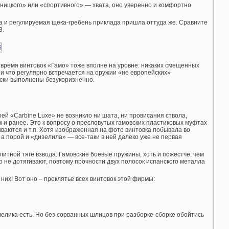
ницкого» или «спортивного» — хвата, оно уверенно и комфортно
Да и регулируемая щека-гребень приклада пришла оттуда же. Сравните
3.
время винтовок «Гамо» тоже вполне на уровне: никаких смещенных
 и что регулярно встречается на оружии «не европейских»
ски выполнены безукоризненно.
ей «Carbine Luxe» не возникло ни шата, ни провисания ствола,
к и ранее. Это к вопросу о пресловутых гамовских пластиковых муфтах
иваются и т.п. Хотя изображенная на фото винтовка побывала во
 а порой и «дизелила» — все-таки в ней далеко уже не первая
литной тяге взвода. Гамовские боевые пружины, хоть и пожестче, чем
но не дотягивают, поэтому прочности двух полосок испанского металла
з них! Вот оно – проклятье всех винтовок этой фирмы:
велика есть. Но без сорванных шлицов при разборке-сборке обойтись