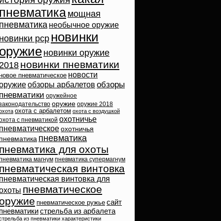
пневматика
мощная
пневматика
необычное оружие
новинки
новинки pcp
оружие
новинки оружие
новинки пневматики
2018
новости
новое пневматическое
обзоры
оружие
обзоры арбалетов
пневматики
оружейное
оружие
законодательство
оружие 2018
охота с арбалетом
охота
охота с воздушкой
охотничье
охота с пневматикой
пневматическое
охотничья
пневматика
пневматика
пневматика для охоты
пневматика магнум
пневматика супермагнум
пневматическая винтовка
пневматическая винтовка для
пневматическое
охоты
оружие
сайт
пневматическое ружье
пневматики
стрельба из арбалета
стрельба из пневматики
характеристики