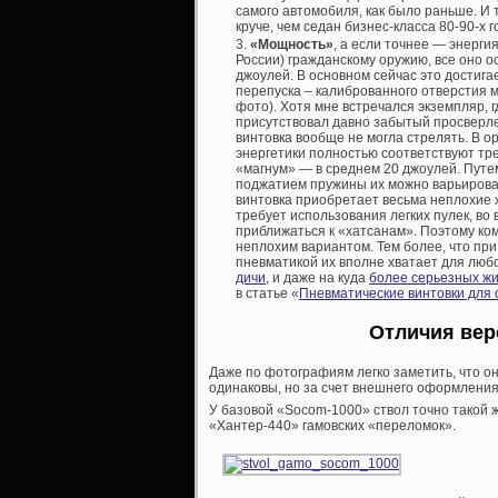
самого автомобиля, как было раньше. И
круче, чем седан бизнес-класса 80-90-х 
«Мощность»
, а если точнее — энерги
России) гражданскому оружию, все оно о
джоулей. В основном сейчас это достиг
перепуска – калиброванного отверстия 
фото). Хотя мне встречался экземпляр, г
присутствовал давно забытый просверл
винтовка вообще не могла стрелять. В о
энергетики полностью соответствуют тр
«магнум» — в среднем 20 джоулей. Путе
поджатием пружины их можно варьироват
винтовка приобретает весьма неплохие х
требует использования легких пулек, во
приближаться к «хатсанам». Поэтому ко
неплохим вариантом. Тем более, что пр
пневматикой их вполне хватает для люб
дичи
, и даже на куда
более серьезных ж
в статье «
Пневматические винтовки для
Отличия вер
Даже по фотографиям легко заметить, что они
одинаковы, но за счет внешнего оформления
У базовой «Socom-1000» ствол точно такой ж
«Хантер-440» гамовских «переломок».