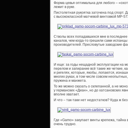
Форма цевья оптимальна для любого – «охот
лежит в руке.
Пистолетная рукоятка заточена под спорт. 
с высококлассной матчевой винтовкой МР-57
Стволы всех попадавшихся мне в последнее 
каналов, чем когда-то грешили сами испанцы
производителей. Пресловутые заводские фа
И еще: за годы нещадной эксплуатации на мо
перелом и запирание всё такие же четкие, ка
и ригелях, которые, якобы, лопаются, изнаш
многих руках, в том числе совсем неопытных,
пружина и манжета.
То же можно сказать о склепанной, а не моно
у германских «Диан», но до хатсановских яв
вполне хватает.
И что – так-таки нет недостатков? Куда ж бе
Где «Gamo» закупает винты крепежа, тайна 
очень трудно.