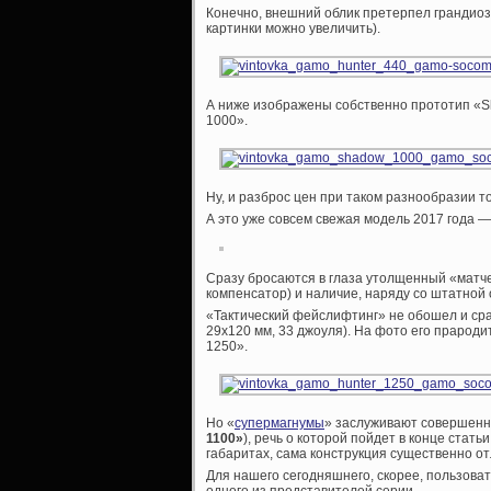
Конечно, внешний облик претерпел грандиозн
картинки можно увеличить).
А ниже изображены собственно прототип «S
1000».
Ну, и разброс цен при таком разнообразии т
А это уже совсем свежая модель 2017 года 
Сразу бросаются в глаза утолщенный «матче
компенсатор) и наличие, наряду со штатной
«Тактический фейслифтинг» не обошел и ср
29х120 мм, 33 джоуля). На фото его прарод
1250».
Но «
супермагнумы
» заслуживают совершенно 
1100»
), речь о которой пойдет в конце стат
габаритах, сама конструкция существенно о
Для нашего сегодняшнего, скорее, пользоват