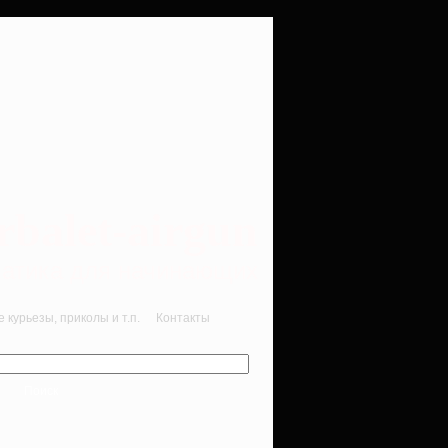
rbalet-airgun
вматика для начинающих
курьезы, приколы и т.п.
Контакты