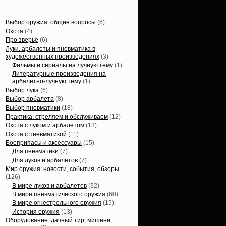
Статьи, обзоры
Выбор оружия: общие вопросы
(6)
Охота
(4)
Про зверьё
(6)
Луки. арбалеты и пневматика в
художественных произведениях
(3)
Фильмы и сериалы на лучную тему
(1)
Литературные произведения на
арбалетно-лучную тему
(1)
Выбор лука
(6)
Выбор арбалета
(8)
Выбор пневматики
(18)
Практика: стреляем и обслуживаем
(12)
Охота с луком и арбалетом
(13)
Охота с пневматикой
(11)
Боеприпасы и аксессуары
(15)
Для пневматики
(7)
Для луков и арбалетов
(7)
Мир оружия: новости, события, обзоры
(126)
В мире луков и арбалетов
(32)
В мире пневматического оружия
(60)
В мире огнестрельного оружия
(15)
История оружия
(13)
Оборудование: дачный тир, мишени,