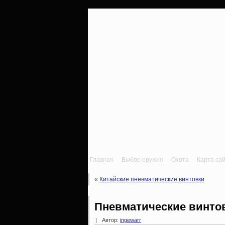
Главная
Выбор оружия
Охота
Карта са
«
Китайские пневматические винтовки
Пневматические винто
|
Автор:
ingewarr