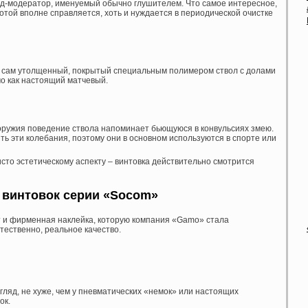
нд-модератор, именуемый обычно глушителем. Что самое интересное,
отой вполне справляется, хоть и нуждается в периодической очистке
то сам утолщенный, покрытый специальным полимером ствол с долами
мо как настоящий матчевый.
оружия поведение ствола напоминает бьющуюся в конвульсиях змею.
ь эти колебания, поэтому они в основном используются в спорте или
исто эстетическому аспекту – винтовка действительно смотрится
 винтовок серии «
Socom»
т и фирменная наклейка, которую компания «Gamo» стала
стественно, реальное качество.
гляд, не хуже, чем у пневматических «немок» или настоящих
ок.