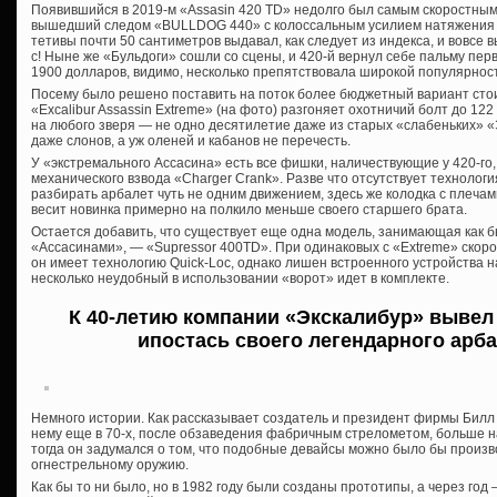
Появившийся в 2019-м «Assasin 420 TD» недолго был самым скоростным
вышедший следом «BULLDOG 440» с колоссальным усилием натяжения 
тетивы почти 50 сантиметров выдавал, как следует из индекса, и вовсе
с! Ныне же «Бульдоги» сошли со сцены, и 420-й вернул себе пальму пер
1900 долларов, видимо, несколько препятствовала широкой популярнос
Посему было решено поставить на поток более бюджетный вариант стоим
«Excalibur Assassin Extreme» (на фото) разгоняет охотничий болт до 122 
на любого зверя — не одно десятилетие даже из старых «слабеньких» «
даже слонов, а уж оленей и кабанов не перечесть.
У «экстремального Ассасина» есть все фишки, наличествующие у 420-го
механического взвода «Charger Crank». Разве что отсутствует технолог
разбирать арбалет чуть не одним движением, здесь же колодка с плечами
весит новинка примерно на полкило меньше своего старшего брата.
Остается добавить, что существует еще одна модель, занимающая как
«Ассасинами», — «Supressor 400TD». При одинаковых с «Extreme» скоро
он имеет технологию Quick-Loc, однако лишен встроенного устройства
несколько неудобный в использовании «ворот» идет в комплекте.
К 40-летию компании «Экскалибур» вывел
ипостась своего легендарного арба
Немного истории. Как рассказывает создатель и президент фирмы Билл
нему еще в 70-х, после обзаведения фабричным стрелометом, больше 
тогда он задумался о том, что подобные девайсы можно было бы произв
огнестрельному оружию.
Как бы то ни было, но в 1982 году были созданы прототипы, а через го