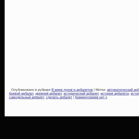
Опубликовано в рубрике
В мире луков и арбалетов
| Метки:
автоматический ар
боевой арбалет
,
древний арбалет
,
исторический арбалет
,
история арбалета
,
исто
самодельный арбалет
,
сделать арбалет
|
Комментариев нет »