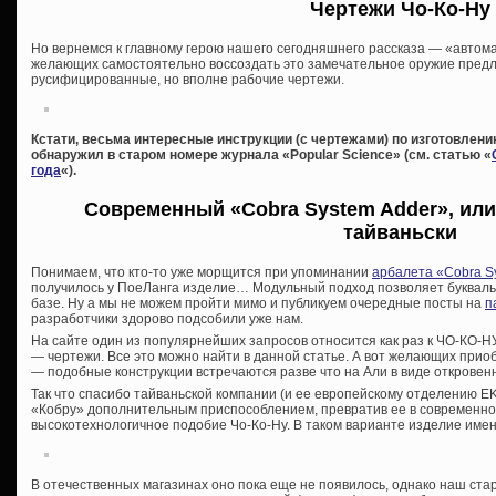
Чертежи Чо-Ко-Ну
Но вернемся к главному герою нашего сегодняшнего рассказа — «автома
желающих самостоятельно воссоздать это замечательное оружие предл
русифицированные, но вполне рабочие чертежи.
Кстати, весьма интересные инструкции (с чертежами) по изготовлени
обнаружил в старом номере журнала «Popular Science» (см. статью «
года
«).
Современный «Cobra System Adder», или
тайваньски
Понимаем, что кто-то уже морщится при упоминании
арбалета «Cobra S
получилось у ПоеЛанга изделие… Модульный подход позволяет букваль
базе. Ну а мы не можем пройти мимо и публикуем очередные посты на
п
разработчики здорово подсобили уже нам.
На сайте один из популярнейших запросов относится как раз к ЧО-КО-НУ.
— чертежи. Все это можно найти в данной статье. А вот желающих прио
— подобные конструкции встречаются разве что на Али в виде откровен
Так что спасибо тайваньской компании (и ее европейскому отделению EK
«Кобру» дополнительным приспособлением, превратив ее в современное
высокотехнологичное подобие Чо-Ко-Ну. В таком варианте изделие имен
В отечественных магазинах оно пока еще не появилось, однако наш ста