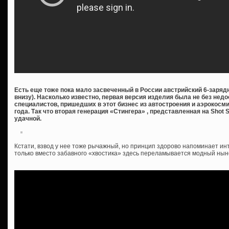
Есть еще тоже пока мало засвеченный в России австрийский 6-зарядн
внизу). Насколько известно, первая версия изделия была не без недо
специалистов, пришедших в этот бизнес из автостроения и аэрокос
года. Так что вторая генерация «Стингера» , представленная на Shot
удачной.
Кстати, взвод у нее тоже рычажный, но принцип здорово напоминает ин
только вместо забавного «хвостика» здесь переламывается модный нын