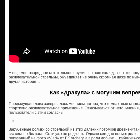
А еще многозарядное метательное оружие, на наш взгляд, все-таки пр
развлекательной стрельбы, объединяет не очень скромная даже по нын
другая история…
Как «Дракула» с могучим вепр
Предыдущая глава завершалась мнением автора, что компактные много
спортивно-развлекательное применение. Отказываться от него, мнения, 
пользователи с этим согласны.
Зарубежные ролики со стрельбой из этих далеких потомков древнекитайс
скажем, по белкам в Сети уже не редкость. Однако сегодня посмотрел ещ
показанный на фото «Vlad» от EK Archery, а в роли добычи… кабанчик-се