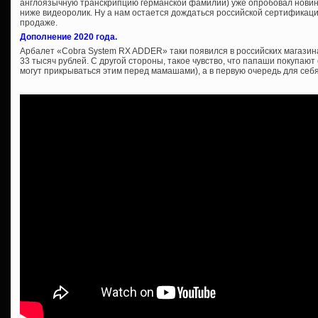
англоязычную транскрипцию германской фамилии) уже опробовал новинк
ниже видеоролик. Ну а нам остается дождаться российской сертификаци
продаже.
Дополнение 2020 года.
Арбалет «Cobra System RX ADDER» таки появился в российских магазина
33 тысяч рублей. С другой стороны, такое чувство, что папаши покупают
могут прикрываться этим перед мамашами), а в первую очередь для себя 