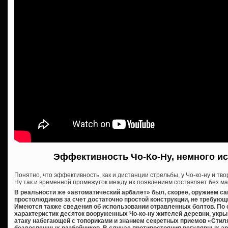
Эффективность Чо-Ко-Ну, немного ис
Понятно, что эффективность, как и дистанции стрельбы, у Чо-ко-ну и т
Ну так и временной промежуток между их появлением составляет без ма
В реальности же «автоматический арбалет» был, скорее, оружием са
простолюдинов за счет достаточно простой конструкции, не требующ
Имеются также сведения об использовании отравленных болтов. По 
характеристик десяток вооруженных Чо-ко-ну жителей деревни, укры
атаку набегающей с топориками и знанием секретных приемов «Стил
бездоспешных разбойников. В случае противостояния регулярных а