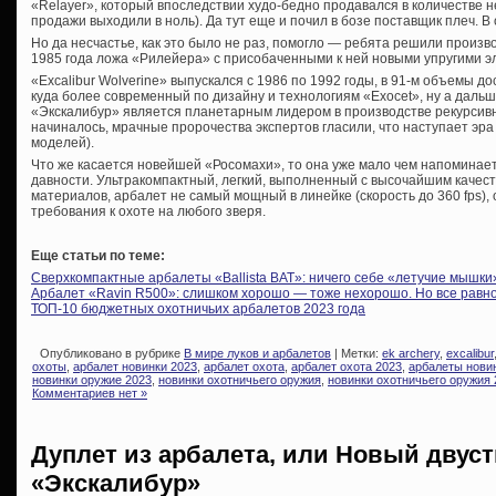
«Relayer», который впоследствии худо-бедно продавался в количестве не
продажи выходили в ноль). Да тут еще и почил в бозе поставщик плеч. 
Но да несчастье, как это было не раз, помогло — ребята решили произво
1985 года ложа «Рилейера» с присобаченными к ней новыми упругими э
«Excalibur Wolverine» выпускался с 1986 по 1992 годы, в 91-м объемы д
куда более современный по дизайну и технологиям «Exocet», ну а дальш
«Экскалибур» является планетарным лидером в производстве рекурсивны
начиналось, мрачные пророчества экспертов гласили, что наступает эра
моделей).
Что же касается новейшей «Росомахи», то она уже мало чем напоминае
давности. Ультракомпактный, легкий, выполненный с высочайшим качес
материалов, арбалет не самый мощный в линейке (скорость до 360 fps),
требования к охоте на любого зверя.
Еще статьи по теме:
Сверхкомпактные арбалеты «Ballista BAT»: ничего себе «летучие мышки
Арбалет «Ravin R500»: слишком хорошо — тоже нехорошо. Но все равн
ТОП-10 бюджетных охотничьих арбалетов 2023 года
Опубликовано в рубрике
В мире луков и арбалетов
| Метки:
ek archery
,
excalibur
охоты
,
арбалет новинки 2023
,
арбалет охота
,
арбалет охота 2023
,
арбалеты нови
новинки оружие 2023
,
новинки охотничьего оружия
,
новинки охотничьего оружия 
Комментариев нет »
Дуплет из арбалета, или Новый двус
«Экскалибур»