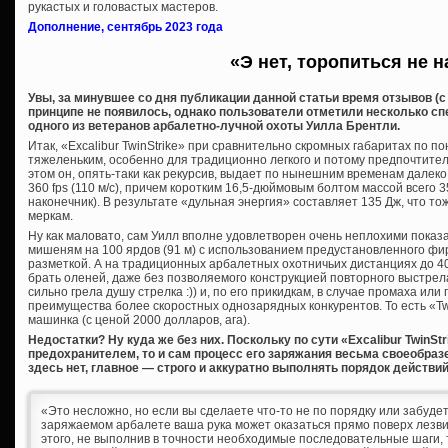
рукастых и головастых мастеров.
Дополнение, сентябрь 2023 года
«Э нет, торопиться не н
Увы, за минувшее со дня публикации данной статьи время отзывов (с в
принципе не появилось, однако пользователи отметили несколько с
одного из ветеранов арбалетно-лучной охоты Уилла Брентли.
Итак, «Excalibur TwinStrike» при сравнительно скромных габаритах по 
тяжеленьким, особенно для традиционно легкого и потому предпочтител
этом он, опять-таки как рекурсив, выдает по нынешним временам далек
360 fps (110 м/с), причем коротким 16,5-дюймовым болтом массой всего 3
наконечник). В результате «дульная энергия» составляет 135 Дж, что т
меркам.
Ну как маловато, сам Уилл вполне удовлетворен очень неплохими показ
мишеням на 100 ярдов (91 м) с использованием предустановленного фи
разметкой. А на традиционных арбалетных охотничьих дистанциях до 40
брать оленей, даже без позволяемого конструкцией повторного выстрела
сильно грела душу стрелка :)) и, по его прикидкам, в случае промаха и
преимущества более скоростных однозарядных конкурентов. То есть «Tw
машинка (с ценой 2000 долларов, ага).
Недостатки? Ну куда же без них. Поскольку по сути «Excalibur TwinSt
предохранителем, то и сам процесс его заряжания весьма своеобразе
здесь нет, главное — строго и аккуратно выполнять порядок действи
«Это несложно, но если вы сделаете что-то не по порядку или забуде
заряжаемом арбалете ваша рука может оказаться прямо поверх лезви
этого, не выполнив в точности необходимые последовательные шаги, 