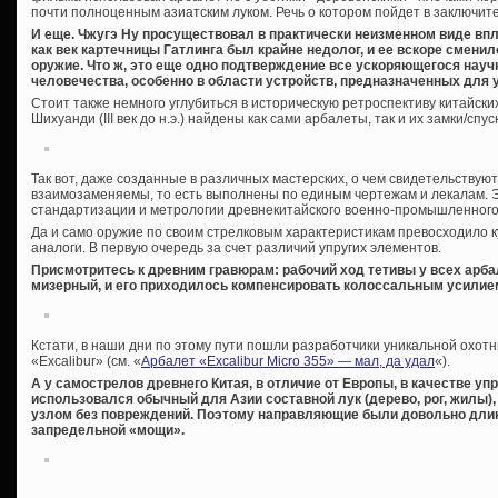
почти полноценным азиатским луком. Речь о котором пойдет в заключите
И еще. Чжугэ Ну просуществовал в практически неизменном виде впл
как век картечницы Гатлинга был крайне недолог, и ее вскоре смени
оружие. Что ж, это еще одно подтверждение все ускоряющегося науч
человечества, особенно в области устройств, предназначенных для 
Стоит также немного углубиться в историческую ретроспективу китайски
Шихуанди (III век до н.э.) найдены как сами арбалеты, так и их замки/сп
Так вот, даже созданные в различных мастерских, о чем свидетельствую
взаимозаменяемы, то есть выполнены по единым чертежам и лекалам. 
стандартизации и метрологии древнекитайского военно-промышленного к
Да и само оружие по своим стрелковым характеристикам превосходило 
аналоги. В первую очередь за счет различий упругих элементов.
Присмотритесь к древним гравюрам: рабочий ход тетивы у всех арба
мизерный, и его приходилось компенсировать колоссальным усилие
Кстати, в наши дни по этому пути пошли разработчики уникальной охот
«Excalibur» (см. «
Арбалет «Excalibur Micro 355» — мал, да удал
«).
А у самострелов древнего Китая, в отличие от Европы, в качестве уп
использовался обычный для Азии составной лук (дерево, рог, жилы),
узлом без повреждений. Поэтому направляющие были довольно длин
запредельной «мощи».