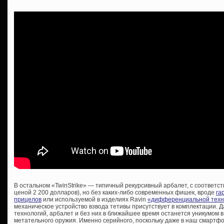
В остальном «TwinStrike» — типичный рекурсивный арбалет, с соответс
ценой 2 200 долларов), но без каких-либо современных фишек, вроде
га
прицелов
или используемой в изделиях Ravin
«дифференциальной техно
механическое устройство взвода тетивы присутствует в комплектации. Да
технологий, арбалет и без них в ближайшее время останется уникумом в
метательного оружия. Именно серийного, поскольку даже в наш смартф