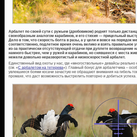
Арбалет по своей сути с ружьем (дробовиком) роднят только дистанц
своеобразным аналогом карабинов, и его стихия — прицельный выст
Дело в том, что скорость болта в разы, а у цели и вовсе на порядок м
соответственно, подлетное время очень велико и взять правильное 
из-за практически отсутствующей отдачи при дуплете возвращение 
намного быстрее, чем у ружей и карабинов, но снявшееся с места жи
нежели довольно неразворотистый и низкоскоростной арбалет.
Единственный вид охоты у нас, где «многоствольные» девайсы реально н
(см. «
С арбалетом на тетерева
«). Главный бонус для арбалетчика – осо
увлекшиеся боями косачи зачастую не обращают внимания на гибель то
промахе, что даст возможность выстрелить повторно и добиться успех