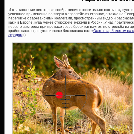
И в заключение некоторые соображения относительно охоты с «двуств
успешное применение по зверю в европейских странах, а также на Сев
переписке с заокеанскими коллегами, просмотренным видео и рассказам
как и в Европе, куда менее сторожкие, нежели в России. У нас практиче
первого выстрела при промахе зверь бросится наутек, но стрельба из
крайне сложна, а в угон и вовсе бесполезна (см. «
Охота с арбалетом на 
скрадом
«).