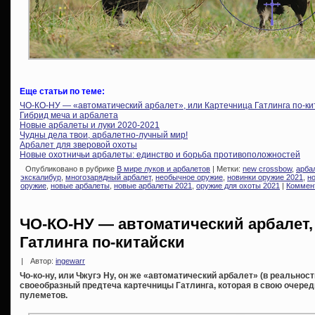
Еще статьи по теме:
ЧО-КО-НУ — «автоматический арбалет», или Картечница Гатлинга по-ки
Гибрид меча и арбалета
Новые арбалеты и луки 2020-2021
Чудны дела твои, арбалетно-лучный мир!
Арбалет для зверовой охоты
Новые охотничьи арбалеты: единство и борьба противоположностей
Опубликовано в рубрике
В мире луков и арбалетов
| Метки:
new crossbow
,
арба
экскалибур
,
многозарядный арбалет
,
необычное оружие
,
новинки оружие 2021
,
н
оружие
,
новые арбалеты
,
новые арбалеты 2021
,
оружие для охоты 2021
|
Коммент
ЧО-КО-НУ — автоматический арбалет,
Гатлинга по-китайски
|
Автор:
ingewarr
Чо-ко-ну, или Чжугэ Ну, он же «автоматический арбалет» (в реальнос
своеобразный предтеча картечницы Гатлинга, которая в свою очере
пулеметов.