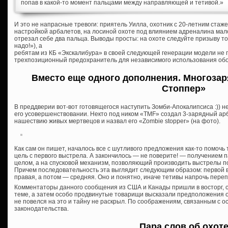
попав в какой-то момент пальцами между направляющей и тетивой.»
И это не напрасные тревоги: приятель Уилла, охотник с 20-летним ста
настройкой арбалетов, на лосиной охоте под влиянием адреналина мал
отрезал себе два пальца. Выводы просты: на охоте следуйте призыву т
надо!»), а
ребятам из КБ «Экскалибура» в своей следующей генерации модели не
трехпозиционный предохранитель для независимого использования обо
Вместо еще одного дополнения. Многозар
Стоппер»
В преддверии вот-вот готовящегося наступить Зомби-Апокалипсиса :)) 
его усовершенствовании. Некто под ником «TMF» создал 3-зарядный ар
нашествию живых мертвецов и назвал его «Zombie stopper» (на фото).
Как сам он пишет, началось все с шутливого предложения как-то помочь 
цель с первого выстрела. А закончилось — не поверите! — получением п
целом, а на спусковой механизм, позволяющий производить выстрелы п
Причем последовательность эта выглядит следующим образом: первой в
правая, а потом — средняя. Оно и понятно, иначе тетивы напрочь пере
Комментаторы данного сообщения из США и Канады пришли в восторг, с
теме, а затем особо продвинутые товарищи высказали предположения о
не повелся на это и тайну не раскрыл. По соображениям, связанным с 
законодательства.
Пара слов об охот