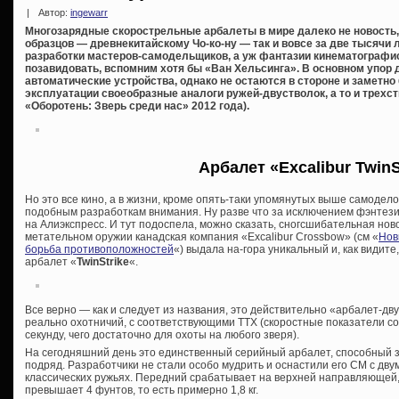
|
Автор:
ingewarr
Многозарядные скорострельные арбалеты в мире далеко не новость
образцов — древнекитайскому Чо-ко-ну — так и вовсе за две тысячи
разработки мастеров-самодельщиков, а уж фантазии кинематографис
позавидовать, вспомним хотя бы «Ван Хельсинга». В основном упор 
автоматические устройства, однако не остаются в стороне и заметно
эксплуатации своеобразные аналоги ружей-двустволок, а то и трехс
«Оборотень: Зверь среди нас» 2012 года).
Арбалет «Excalibur TwinS
Но это все кино, а в жизни, кроме опять-таки упомянутых выше самодел
подобным разработкам внимания. Ну разве что за исключением фэнтез
на Алиэкспресс. И тут подоспела, можно сказать, сногсшибательная но
метательном оружии канадская компания «Excalibur Crossbow» (см «
Нов
борьба противоположностей
«) выдала на-гора уникальный и, как видит
арбалет «
TwinStrike
«.
Все верно — как и следует из названия, это действительно «арбалет-дв
реально охотничий, с соответствующими ТТХ (скоростные показатели сос
секунду, чего достаточно для охоты на любого зверя).
На сегодняшний день это единственный серийный арбалет, способный з
подряд. Разработчики не стали особо мудрить и оснастили его СМ с двум
классических ружьях. Передний срабатывает на верхней направляющей,
превышает 4 фунтов, то есть примерно 1,8 кг.