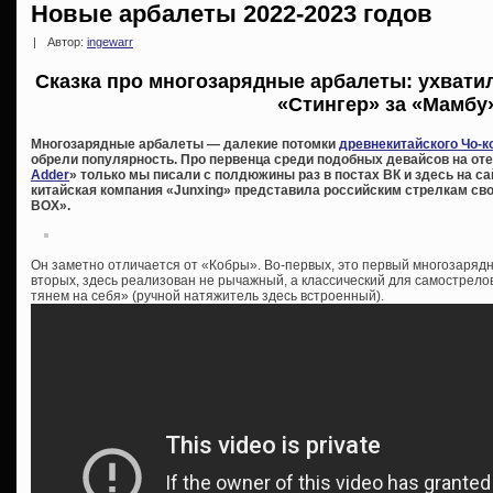
Новые арбалеты 2022-2023 годов
|
Автор:
ingewarr
Сказка про многозарядные арбалеты: ухватил
«Стингер» за «Мамб
Многозарядные арбалеты — далекие потомки
древнекитайского Чо-к
обрели популярность. Про первенца среди подобных девайсов на от
Adder
» только мы писали с полдюжины раз в постах ВК и здесь на сайт
китайская компания «Junxing» представила российским стрелкам с
BOX».
Он заметно отличается от «Кобры». Во-первых, это первый многозаряд
вторых, здесь реализован не рычажный, а классический для самострелов
тянем на себя» (ручной натяжитель здесь встроенный).