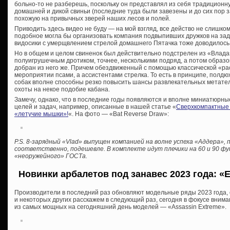
больно-то не разберешь, поскольку он представлял из себя традицион
домашней и дикой свиньи (последние туда были завезены и до сих пор з
похожую на привычных зверей наших лесов и полей.
Приводить здесь видео не буду — на мой взгляд, все действо не слишко
подобное могла бы организовать компания подвыпивших дружков на зад
видосики с умерщвлением стрелой домашнего Пятачка тоже доводилось 
Но в общем и целом свиненок был действительно подстрелен из «Влада»
полуигрушечным дротиком, точнее, несколькими подряд, а потом образ
добран из него же. Причем обездвиженный с помощью классической «рас
мероприятии псами, а ассистентами стрелка. То есть в принципе, полд
собак вполне способны резко повысить шансы развлекательных метате
охоты на некое подобие кабана.
Замечу, однако, что в последние годы появляются и вполне миниатюрн
целей и задач, например, описанные в нашей статье «
Сверхкомпактные а
«летучие мышки»!
«. На фото — «Bat Reverse Draw»:
P.S. 8-зарядный «Vlad» выпущен компанией на волне успеха «Аддера», 
соответственно, подешевле. В комплекте идут плечики на 60 и 90 фу
«неоружейного» ГОСТа.
Новинки арбалетов под занавес 2023 года: «E
Производители в последний раз обновляют модельные ряды 2023 года, о 
и некоторых других расскажем в следующий раз, сегодня в фокусе внима
из самых мощных на сегодняшний день моделей — «Assassin Extreme».