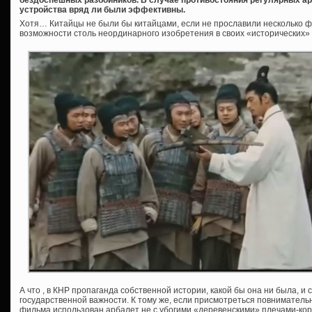
устройства вряд ли были эффективны.
Хотя… Китайцы не были бы китайцами, если не прославили несколько 
возможности столь неординарного изобретения в своих «исторических» 
А что , в КНР пропаганда собственной истории, какой бы она ни была, 
государственной важности. К тому же, если присмотреться повнимательн
фильма использован арбалет не с убогими «деревенскими» плечами-коро