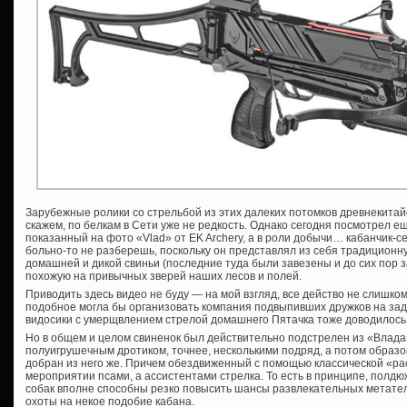
Зарубежные ролики со стрельбой из этих далеких потомков древнекитайс
скажем, по белкам в Сети уже не редкость. Однако сегодня посмотрел ещ
показанный на фото «Vlad» от EK Archery, а в роли добычи… кабанчик-се
больно-то не разберешь, поскольку он представлял из себя традицион
домашней и дикой свиньи (последние туда были завезены и до сих пор з
похожую на привычных зверей наших лесов и полей.
Приводить здесь видео не буду — на мой взгляд, все действо не слишко
подобное могла бы организовать компания подвыпивших дружков на зад
видосики с умерщвлением стрелой домашнего Пятачка тоже доводилось 
Но в общем и целом свиненок был действительно подстрелен из «Влада»
полуигрушечным дротиком, точнее, несколькими подряд, а потом образ
добран из него же. Причем обездвиженный с помощью классической «рас
мероприятии псами, а ассистентами стрелка. То есть в принципе, полд
собак вполне способны резко повысить шансы развлекательных метате
охоты на некое подобие кабана.