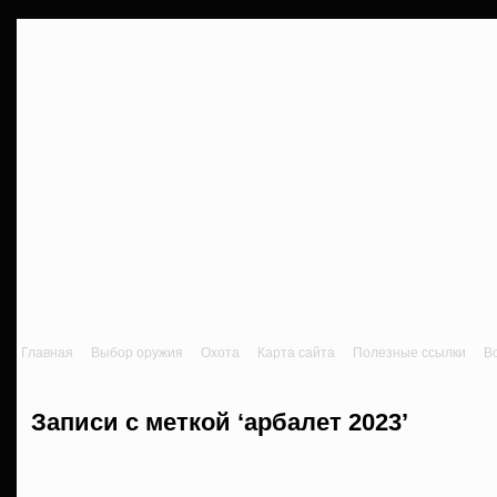
Главная
Выбор оружия
Охота
Карта сайта
Полезные ссылки
В
Записи с меткой ‘арбалет 2023’