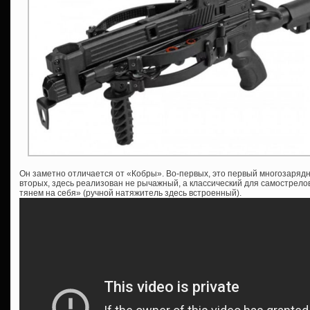
Он заметно отличается от «Кобры». Во-первых, это первый многозаряд
вторых, здесь реализован не рычажный, а классический для самострелов
тянем на себя» (ручной натяжитель здесь встроенный).