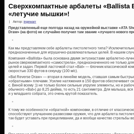
Сверхкомпактные арбалеты «Ballista 
«летучие мышки»!
|
Автор:
ingewarr
Представленный еще полгода назад на оружейной выставке «ATA Show
Draw» (на фото) не случайно получил там звание «лучшего нового пр
Как мы представляем себе арбалеты пистолетного типа? Исключительн
предназначенные для игрушечно-развлекательных целей. В нашем случ
Компания «Ballista» была основана двумя энтузиастами арбалетно-лучн
рынок сверхкомпактного «самострела», предназначенного не только для 
целей и задач. Первой ласточкой стал «Bat» — блочник классической ком
скоростью 330 футов в секунду (100 м/с).
«Bat Reverse Draw» — вторая в линейке модель, ставшая самым быстры
«обратными» плечами. Усилие натяжения в 150 фунтов обеспечивает скоро
с. Виной всему :)) не только более сильные упругие элементы, но и рабоч
обычного «Bat») до 8,25 дюйма, то есть 21 сантиметра. Для малыша, вся
и у младшего собрата, это очень крутой показатель.
К тому же особенности «обратной» компоновки, в отличие от классическ
способствуют улучшению развесовки оружия, что для арбалета пистолет
так будет уставать при прицеливании, да и вообще качество стрельбы во