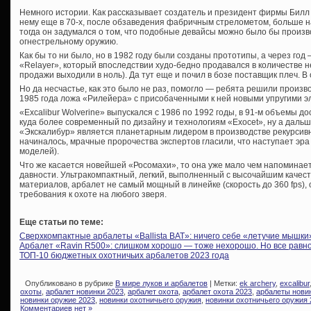
Немного истории. Как рассказывает создатель и президент фирмы Билл
нему еще в 70-х, после обзаведения фабричным стрелометом, больше 
тогда он задумался о том, что подобные девайсы можно было бы произв
огнестрельному оружию.
Как бы то ни было, но в 1982 году были созданы прототипы, а через го
«Relayer», который впоследствии худо-бедно продавался в количестве не
продажи выходили в ноль). Да тут еще и почил в бозе поставщик плеч. 
Но да несчастье, как это было не раз, помогло — ребята решили произво
1985 года ложа «Рилейера» с присобаченными к ней новыми упругими э
«Excalibur Wolverine» выпускался с 1986 по 1992 годы, в 91-м объемы д
куда более современный по дизайну и технологиям «Exocet», ну а дальш
«Экскалибур» является планетарным лидером в производстве рекурсивны
начиналось, мрачные пророчества экспертов гласили, что наступает эра
моделей).
Что же касается новейшей «Росомахи», то она уже мало чем напоминае
давности. Ультракомпактный, легкий, выполненный с высочайшим качес
материалов, арбалет не самый мощный в линейке (скорость до 360 fps),
требования к охоте на любого зверя.
Еще статьи по теме:
Сверхкомпактные арбалеты «Ballista BAT»: ничего себе «летучие мышки
Арбалет «Ravin R500»: слишком хорошо — тоже нехорошо. Но все равн
ТОП-10 бюджетных охотничьих арбалетов 2023 года
Опубликовано в рубрике
В мире луков и арбалетов
| Метки:
ek archery
,
excalibur
охоты
,
арбалет новинки 2023
,
арбалет охота
,
арбалет охота 2023
,
арбалеты нови
новинки оружие 2023
,
новинки охотничьего оружия
,
новинки охотничьего оружия 
Комментариев нет »