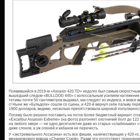
Появившийся в 2019-м «Assasin 420 TD» недолго был самым скоростным
вышедший следом «BULLDOG 440» с колоссальным усилием натяжения 
тетивы почти 50 сантиметров выдавал, как следует из индекса, и вовсе
с! Ныне же «Бульдоги» сошли со сцены, и 420-й вернул себе пальму пер
1900 долларов, видимо, несколько препятствовала широкой популярнос
Посему было решено поставить на поток более бюджетный вариант стоим
«Excalibur Assassin Extreme» (на фото) разгоняет охотничий болт до 122 
на любого зверя — не одно десятилетие даже из старых «слабеньких» «
даже слонов, а уж оленей и кабанов не перечесть.
У «экстремального Ассасина» есть все фишки, наличествующие у 420-го
механического взвода «Charger Crank». Разве что отсутствует технолог