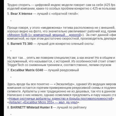
Трудно спорить — цифровой индекс модели говорит сам за себя (425 fps ~
изделий компании, каких-то особых проблем конкретно с 425-м пользоват
5.
Bear X Intense
— лучший с «обратной тягой»:
Проще говоря, у этого «медвежонка» тетива расположена не с внешней, 
хорошо видно на фото, что значительно увеличивает рабочий ход, приме
«Mission SUB-1»: компактный, мощный… дорогой
«). За счет данной «ф
компактной, но при этом достаточно скоростной, производитель деклариру
6.
Barnett TS 380
— лучший для конкретно оленьей охоты:
Ну, вот так… опять же поверим специалистам, а как иначе! Но в общем 
заслуженный, что называется, с историей. Из особенностей стоит отмет
TriggerTech со сниженным трением и, соответственно, легким спуском
7.
Excalibur Matrix G340
— лучший рекурсивный
Здесь вроде бы все понятно — «Экскалибур», однако! Из ведущих миро
компания остается горячим приверженцем рекурсивной схемы и подлин
сегменте. Арбалеты у нее традиционно не из дешевых, так что в данном
Написано о них немало, однако осмелимся предложить и пару наших ста
«
Новые охотничьи арбалеты: единство и борьба противоположностей
»
«
Арбалет «Excalibur Micro 355» — мал, да удал
«.
8.
BARNETT Whitetail Hunter II
— лучший по рейтингу