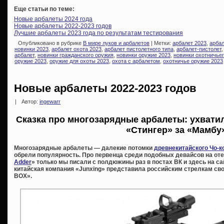
Еще статьи по теме:
Новые арбалеты 2024 года
Новые арбалеты 2022-2023 годов
Лучшие арбалеты 2023 года по результатам тестирования
Опубликовано в рубрике
В мире луков и арбалетов
| Метки:
арбалет 2023
,
арбал
новинки 2023
,
арбалет охота 2023
,
арбалет пистолетного типа
,
арбалет-пистолет
арбалет
,
новинки гражданского оружия
,
новинки оружие 2023
,
новинки охотничье
оружие 2023
,
оружие для охоты 2023
,
охота с арбалетом
,
охотничье оружие 2023
Новые арбалеты 2022-2023 годов
|
Автор:
ingewarr
Сказка про многозарядные арбалеты: ухватил
«Стингер» за «Мамб
Многозарядные арбалеты — далекие потомки
древнекитайского Чо-к
обрели популярность. Про первенца среди подобных девайсов на от
Adder
» только мы писали с полдюжины раз в постах ВК и здесь на сайт
китайская компания «Junxing» представила российским стрелкам с
BOX».