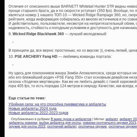
Отличия от описанного выше BARNETT Whitetail Hunter STR видны нев
проще старшего брата, да и по скорости уступает (350 fps). Вообще, по
являться номер 1 нашего ТОП-10 — Wicked Ridge Rampage 360, но, скоре
рейтинге, когда информация собиралась из многих источников и по сово
И действительно, пользователи, несмотря на непритязательный облик, 
надежность, стойкость к погодным условиям и доступность для начинаю
9.
Wicked Ridge Blackhawk 360
— лучший молодежный:
В принципе да, все верно: простенько, но со вкусом :)), очень легкий, це
10.
PSE ARCHERY Fang HD
— любимец команды портала:
Ну здесь для поклонников жанра Зомби-Апокалипсиса, среди которых нем
ибо его ближайший родич «PSE Fang 350» стал основным девайсом незаб
сезона «Ходячих мертвецов». Как же не любить девайс с такой харизмой
гора 405 fps, то есть порядка 124 метров в секунду. Качество, как всегда, 
Еще статьи по теме:
Убойная сила: на что способна пневматика и арбалеты
Новые арбалеты 2024 года
Новые арбалеты 2022-2023 годов
Опубликовано в рубрике
В мире луков и арбалетов
| Метки:
арбалет
,
арбалет 20
арбалеты новинки
,
выбор арбалета для охоты
,
новинки охотничьего оружия 2023
оружие для охоты 2023
,
охотничий арбалет
,
охотничье оружие
,
охотничье оружие