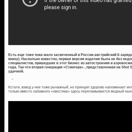
Есть еще тоже пока мало засвеченный в России австрийский 6-зарядн
внизу). Насколько известно, первая версия изделия была не без недо
специалистов, пришедших в этот бизнес из автостроения и аэрокос
года. Так что вторая генерация «Стингера» , представленная на Shot
удачной.
Кстати, взвод у нее тоже рычажный, но принцип здорово напоминает ин
только вместо забавного «хвостика» здесь переламывается модный нын