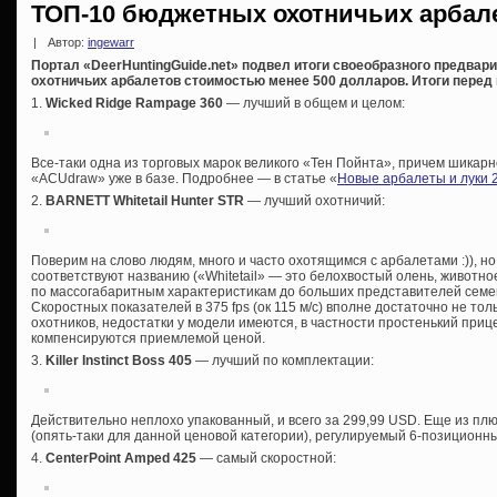
ТОП-10 бюджетных охотничьих арбале
|
Автор:
ingewarr
Портал «DeerHuntingGuide.net» подвел итоги своеобразного предвари
охотничьих арбалетов стоимостью менее 500 долларов. Итоги перед
1.
Wicked Ridge Rampage 360
— лучший в общем и целом:
Все-таки одна из торговых марок великого «Тен Пойнта», причем шикар
«ACUdraw» уже в базе. Подробнее — в статье «
Новые арбалеты и луки 
2.
BARNETT Whitetail Hunter STR
— лучший охотничий:
Поверим на слово людям, много и часто охотящимся с арбалетами :)), н
соответствуют названию («Whitetail» — это белохвостый олень, животно
по массогабаритным характеристикам до больших представителей семе
Скоростных показателей в 375 fps (ок 115 м/с) вполне достаточно не то
охотников, недостатки у модели имеются, в частности простенький прице
компенсируются приемлемой ценой.
3.
Killer Instinct Boss 405
— лучший по комплектации:
Действительно неплохо упакованный, и всего за 299,99 USD. Еще из пл
(опять-таки для данной ценовой категории), регулируемый 6-позиционный
4.
CenterPoint Amped 425
— самый скоростной: