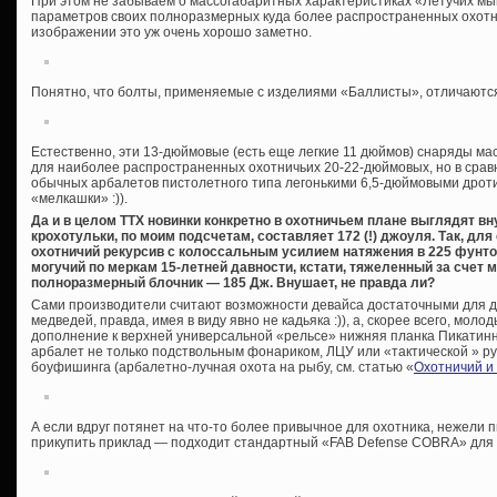
При этом не забываем о массогабаритных характеристиках «Летучих мы
параметров своих полноразмерных куда более распространенных охотн
изображении это уж очень хорошо заметно.
Понятно, что болты, применяемые с изделиями «Баллисты», отличаютс
Естественно, эти 13-дюймовые (есть еще легкие 11 дюймов) снаряды мас
для наиболее распространенных охотничьих 20-22-дюймовых, но в срав
обычных арбалетов пистолетного типа легонькими 6,5-дюймовыми дроти
«мелкашки» :)).
Да и в целом ТТХ новинки конкретно в охотничьем плане выглядят в
крохотульки, по моим подсчетам, составляет 172 (!) джоуля. Так, для
охотничий рекурсив с колоссальным усилием натяжения в 225 фунтов
могучий по меркам 15-летней давности, кстати, тяжеленный за счет 
полноразмерный блочник — 185 Дж. Внушает, не правда ли?
Сами производители считают возможности девайса достаточными для до
медведей, правда, имея в виду явно не кадьяка :)), а, скорее всего, мол
дополнение к верхней универсальной «рельсе» нижняя планка Пикатинн
арбалет не только подствольным фонариком, ЛЦУ или «тактической » ру
боуфишинга (арбалетно-лучная охота на рыбу, см. статью «
Охотничий и 
А если вдруг потянет на что-то более привычное для охотника, нежели 
прикупить приклад — подходит стандартный «FAB Defense COBRA» для «