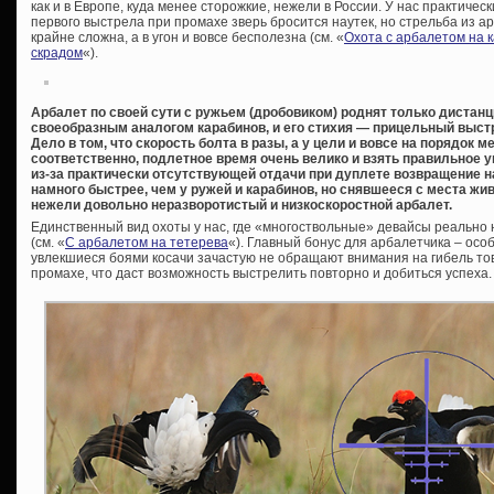
как и в Европе, куда менее сторожкие, нежели в России. У нас практиче
первого выстрела при промахе зверь бросится наутек, но стрельба из
крайне сложна, а в угон и вовсе бесполезна (см. «
Охота с арбалетом на 
скрадом
«).
Арбалет по своей сути с ружьем (дробовиком) роднят только дистанц
своеобразным аналогом карабинов, и его стихия — прицельный выст
Дело в том, что скорость болта в разы, а у цели и вовсе на порядок м
соответственно, подлетное время очень велико и взять правильное 
из-за практически отсутствующей отдачи при дуплете возвращение 
намного быстрее, чем у ружей и карабинов, но снявшееся с места жи
нежели довольно неразворотистый и низкоскоростной арбалет.
Единственный вид охоты у нас, где «многоствольные» девайсы реально н
(см. «
С арбалетом на тетерева
«). Главный бонус для арбалетчика – осо
увлекшиеся боями косачи зачастую не обращают внимания на гибель то
промахе, что даст возможность выстрелить повторно и добиться успех