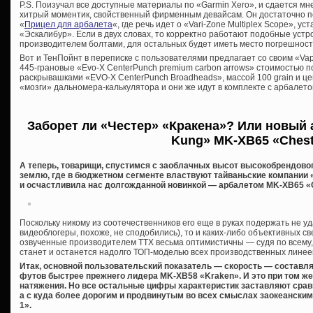
P.S. Поизучал все доступные материалы по «Garmin Xero», и сдается мне
хитрый моментик, свойственный фирменным девайсам. Он достаточно по
«
Прицел для арбалета
«, где речь идет о «Vari-Zone Multiplex Scope», 
«Эскалибур». Если в двух словах, то корректно работают подобные уст
производителем болтами, для остальных будет иметь место погрешност
Вот и ТенПойнт в переписке с пользователями предлагает со своим «V
445-грановые «Evo-X CenterPunch premium carbon arrows» стоимостью п
раскрывашками «EVO-X CenterPunch Broadheads», массой 100 grain и цен
«мозги» дальномера-калькулятора и они же идут в комплекте с арбалето
Заборет ли «Честер» «Кракена»? Или новый 
Kung»
MK-XB65 «Chest
А теперь, товарищи, спустимся с заоблачных высот высокобрендово
землю, где в бюджетном сегменте властвуют тайваньские компании «
и осчастливила нас долгожданной новинкой — арбалетом MK-XB65 «C
Поскольку никому из соотечественников его еще в руках подержать не уд
видеоблогеры, похоже, не сподобились), то и каких-либо объективных св
озвученные производителем ТТХ весьма оптимистичны — судя по всему
станет и останется надолго ТОП-моделью всех производственных линее
Итак, основной пользовательский показатель — скорость — составляют
футов быстрее прежнего лидера MK-XB58 «Kraken». И это при том же
натяжения. Но все остальные цифры характеристик заставляют срав
а с куда более дорогим и продвинутым во всех смыслах заокеански
1».