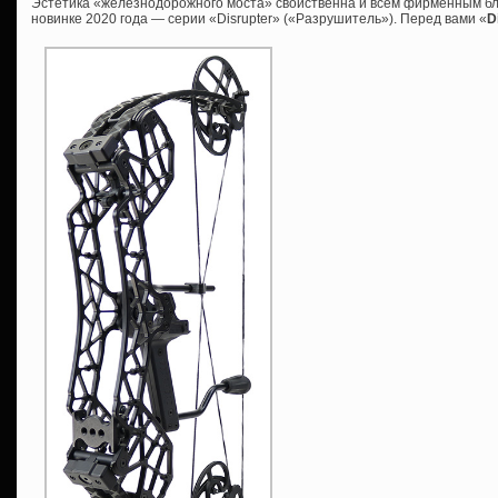
Эстетика «железнодорожного моста» свойственна и всем фирменным бл
новинке 2020 года — серии «Disrupter» («Разрушитель»). Перед вами «
D