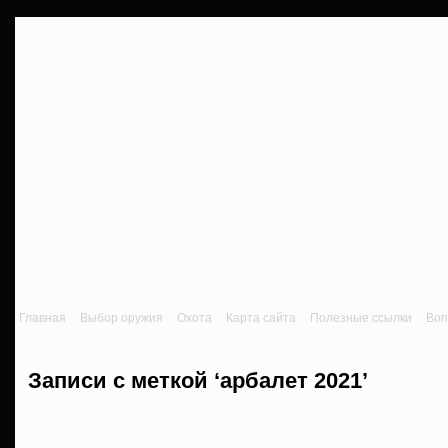
Главная
Выбор оружия
Охота
Карта сайта
Полезные ссылки
Воп
Записи с меткой ‘арбалет 2021’