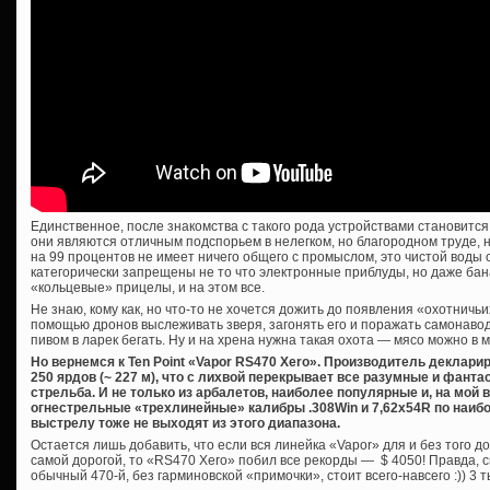
Единственное, после знакомства с такого рода устройствами становится
они являются отличным подспорьем в нелегком, но благородном труде, н
на 99 процентов не имеет ничего общего с промыслом, это чистой воды 
категорически запрещены не то что электронные приблуды, но даже ба
«кольцевые» прицелы, и на этом все.
Не знаю, кому как, но что-то не хочется дожить до появления «охотничьи
помощью дронов выслеживать зверя, загонять его и поражать самонаво
пивом в ларек бегать. Ну и на хрена нужна такая охота — мясо можно в м
Но вернемся к Ten Point «Vapor RS470 Xero». Производитель деклари
250 ярдов (~ 227 м), что с лихвой перекрывает все разумные и фант
стрельба. И не только из арбалетов, наиболее популярные и, на мой
огнестрельные «трехлинейные» калибры .308Win и 7,62х54R по наиб
выстрелу тоже не выходят из этого диапазона.
Остается лишь добавить, что если вся линейка «Vapor» для и без того д
самой дорогой, то «RS470 Xero» побил все рекорды — $ 4050! Правда, с
обычный 470-й, без гарминовской «примочки», стоит всего-навсего :)) 3