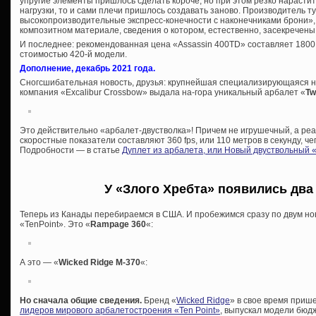
упругие элементы пришлось сделать короче, но при этом резко нарасти
нагрузки, то и сами плечи пришлось создавать заново. Производитель 
высокопроизводительные экспресс-конечности с наконечниками брони»,
композитном материале, сведения о котором, естественно, засекречены
И последнее: рекомендованная цена «Assassin 400TD» составляет 1800
стоимостью 420-й модели.
Дополнение, декабрь 2021 года.
Сногсшибательная новость, друзья: крупнейшая специализирующаяся н
компания «Excalibur Crossbow» выдала на-гора уникальный арбалет «
Tw
Это действительно «арбалет-двустволка»! Причем не игрушечный, а реа
скоростные показатели составляют 360 fps, или 110 метров в секунду, че
Подробности — в статье
Дуплет из арбалета, или Новый двуствольный 
У «Злого Хребта» появились два
Теперь из Канады перебираемся в США. И пробежимся сразу по двум но
«TenPoint». Это «
Rampage 360
«:
А это — «
Wicked Ridge M-370
«:
Но сначала общие сведения.
Бренд «
Wicked Ridge
» в свое время прише
лидеров мирового арбалетостроения «Ten Point»
, выпускал модели бюдж