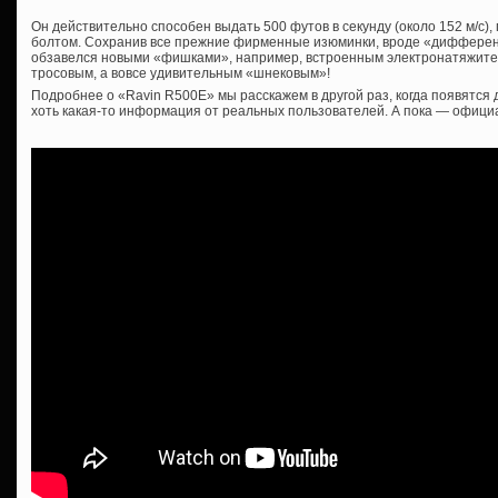
Он действительно способен выдать 500 футов в секунду (около 152 м/с)
болтом. Сохранив все прежние фирменные изюминки, вроде «дифференц
обзавелся новыми «фишками», например, встроенным электронатяжите
тросовым, а вовсе удивительным «шнековым»!
Подробнее о «Ravin R500E» мы расскажем в другой раз, когда появятся
хоть какая-то информация от реальных пользователей. А пока — офици