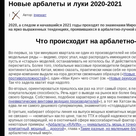
Новые арбалеты и луки 2020-2021
|
Автор:
ingewarr
2020, а следом и начавшийся 2021 годы проходят по знаменами Миров
на ярко выраженных тенденциях, проявившихся в арбалетно-лучной 
Что происходит на арбалетно
Во-первых, за три минувших квартала ни один из производителей не об
модельные ряды — видимо, спрос упал, надо распродать имеющиеся скл
пусть и «старых» моделей, останавливать не хотелось бы. И действител
пересчитать. Более того, глобальные массовые производители бюджетны
континентального Китая, можно сказать, практически никак себя не проя
арчери-компании выдали на-гора десятки свеженьких образцов («
Новые 
противоположностей
«), один «Ман Кунг» чего стоит (см. «
Новые рекурси
Так что задела хватит еще надолго.
Во-вторых, ориентироваться пришлось как раз на этот самый спрос, в 
покупательскую способность. Речь идет о выводе на рынок все более бюд
своего бренда. Собственно, подобное характерно и для мира пневматиче
пневматические винтовки ведущих производителей
«), а тот же Хатсан 
едва ли не самого дешевого супермагнума, знаменитого «стодвадцатьпя
В-третьих, набирает обороты линия на выпуск мощных компактных модел
не связано — «компакты» как по цене, так по ТТХ и общей надежности м
крупных сотоварищей, но в охотничьей сфере массогабаритный фактор 
некоторые примеры: «
Арбалеты «RAVIN» — уникальность, мощь и точно
компактный, мощный… дорогой
«, глава «
Такие разные, но маленькие бл
арбалетно-лучный мир!».