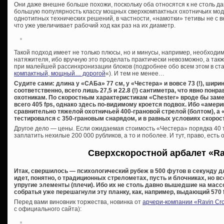
Они даже внешне больше похожи, поскольку оба относятся к не столь 
большую популярность классу мощных сверхкомпактных охотничьих моде
однотипных технических решений, в частности, «намотки» тетивы не с в
что уже увеличивает рабочий ход как раз на их диаметр.
Такой подход имеет не только плюсы, но и минусы, например, необходи
натяжителя, ибо вручную это проделать практически невозможно, а так
при малейшей рассинхронизации блоков (подробнее обо всем этом в ста
компактный, мощный… дорогой
«). И тем не менее…
Судите сами: длина у «САБа» 77 см, у «Честера» и вовсе 73 (!), шири
соответственно, всего лишь 27,5 и 22.8 (!) сантиметра, что явно по
охотникам. По скоростным характеристикам «Chester» вроде бы за
всего 405 fps, однако здесь по-видимому кроется подвох. Ибо «амер
сравнительно тяжелой охотничьей 400-грановой стрелой (болтом), а 
тестировался с 350-грановым снарядом, и в равных условиях скорос
Другое дело — цены. Если ожидаемая стоимость «Честера» порядка 40 т
заплатить нехилые 200 000 рубликов, а то и поболее. И тут, право, есть 
Сверхскоростной арбалет «Ra
Итак, свершилось — психологический рубеж в 500 футов в секунду д
идет, понятно, о традиционных стрелометах, пусть и блочниках, но 
упругие элементы (плечи). Ибо их не столь давно вышедшие на мас
собратья уже перешагнули эту планку, как, например, выдающий 570 
Перед вами виновник торжества, новинка от
арчери-компании «Ravin Cr
с официального сайта):