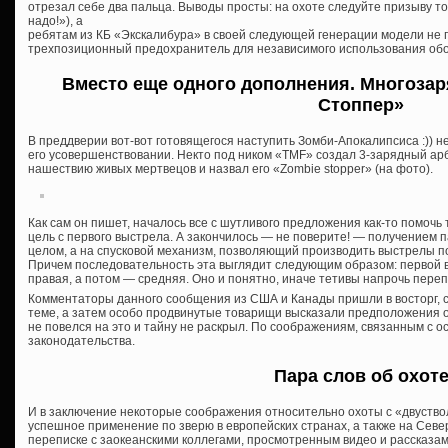
отрезал себе два пальца. Выводы просты: на охоте следуйте призыву т
надо!»), а
ребятам из КБ «Экскалибура» в своей следующей генерации модели не
трехпозиционный предохранитель для независимого использования обо
Вместо еще одного дополнения. Многозар
Стоппер»
В преддверии вот-вот готовящегося наступить Зомби-Апокалипсиса :)) 
его усовершенствовании. Некто под ником «TMF» создал 3-зарядный ар
нашествию живых мертвецов и назвал его «Zombie stopper» (на фото).
Как сам он пишет, началось все с шутливого предложения как-то помочь 
цель с первого выстрела. А закончилось — не поверите! — получением п
целом, а на спусковой механизм, позволяющий производить выстрелы п
Причем последовательность эта выглядит следующим образом: первой в
правая, а потом — средняя. Оно и понятно, иначе тетивы напрочь пере
Комментаторы данного сообщения из США и Канады пришли в восторг, с
теме, а затем особо продвинутые товарищи высказали предположения о
не повелся на это и тайну не раскрыл. По соображениям, связанным с 
законодательства.
Пара слов об охот
И в заключение некоторые соображения относительно охоты с «двуств
успешное применение по зверю в европейских странах, а также на Сев
переписке с заокеанскими коллегами, просмотренным видео и рассказам