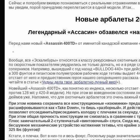
Сейчас и попробуем вживую познакомиться с реальными отражениями в
мы увидим, порой причудливо переплетаются в одной модели. Итак…
Новые арбалеты 2
Легендарный «Ассасин» обзавелся «на
Перед нами новый «
Assassin 400TD
» от именитой канадской компании «
Вообще, все «Эскалибуры» относятся к классу рекурсивных охотничьих а
по скоростным показателям умудрились не только догнать, но и в ряде 
соперников. Например, вышедший с год назад «BULLDOG 440» при дей
в 300 фунтов и гигантском полуметровом рабочем ходе тетивы выдает 440
отстает от него и предшественник героя нашего сегодняшнего рассказа 
читайте в статье «
Чудны дела твои, арбалетно-лучный мир!
«).
Новейший «Assassin 400TD», как понятно из индекса, несколько отстает о
против 128 м/с у 420-й модели). Но при этом во взведенном состоянии он
дюймов уже. Напомню, что для охотничьих арбалетов это очень важный 
При этом новинка сохранила все конструкционные «изюминки» пред
расшифровываются как «Take Down», то бишь «разборный». И действ
позволяет отсоединить/присоединить колодку с плечами за секунду, 
При этом общая прочность конструкции не снизилась в сравнении с
Плюс замечательный 2-ступенчатый «винтовочный» спуск. Сюда же, 
бесшумное механические устройство натяжения тетивы, что крайне з
325 lbs (фунтов)!
Кстати, о плечах. Вот в них-то и весь фокус. Поскольку ради значитель