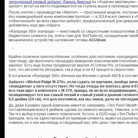
легендарный первый арбалет Дэрила Диксона
из «Ходячих мертвецов» 
хребет» встал на место поднявшегося на ступень выше в производстве
После снятия с производства «Warrior» — простенькой модели, построен
без наимоднейшей ныне компоновки буллпап — в 2019-м его сменил к «R
«облегченный» во всех смыслах арбалет, предназначенный для девушек 
добавились еще два собрата.
«Rampage 360» (rampage — неистовый) со скоростными показателями 36
бюджетного сегмента (ну, опять-таки для ТенПойнта), оснащенным тако
механическое устройство натяжения тетивы
ACUdraw
.
Крайне полезное приспособление, особенно для охотников, находящихся
тристенде, где выполнить процедуру взведения классическим способом
акробат. Есть еще более продвинутая версия ACUdraw Pro, устанавлива
того, что абсолютно бесшумна, так и еще и на 43 процента скоростнее.
В остальном «Rampage 360» блочник как блочник с ценой 460 $ и соотв
Арбалет «Wicked Ridge M-370», если судить по картинке, вообще ни
«взводилка» у него отсутствует. Но тогда откуда же взялась цена в 
все-таки идет в комплекте с М-370, правда, не во всех модификациях
позиционирует его как самый легкий и самый узкий в данном сегменте 
9,5 дюйма (24 см), что для охотников, как мы знаем, дело не последне
Да, даже в рамках одной компании имеется, например, «Ten Point Stealt
составляющим всего 6 дюймов, однако он намного мощнее, тяжелее, а г
Так что выбор в руках самого покупателя. Кстати, в 2020 года «Тен Пой
брендом, чуть не единственный из премиум-сегмента, вывел на рынок е
новинок, но о них как-нибудь в следующий раз, ибо цены там явно не к