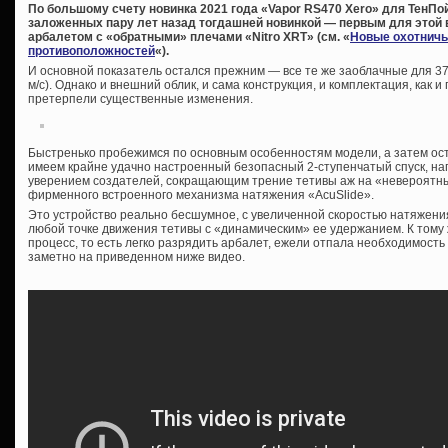
По большому счету новинка 2021 года «Vapor RS470 Xero» для ТенП
заложенных пару лет назад тогдашней новинкой — первым для этой 
арбалетом с «обратными» плечами «Nitro XRT» (см. «
Новые охотничь
противоположностей
«).
И основной показатель остался прежним — все те же заоблачные для 37
м/с). Однако и внешний облик, и сама конструкция, и комплектация, как 
претерпели существенные изменения.
Быстренько пробежимся по основным особенностям модели, а затем оста
имеем крайне удачно настроенный безопасный 2-ступенчатый спуск, н
уверением создателей, сокращающим трение тетивы аж на «невероятны
фирменного встроенного механизма натяжения «AcuSlide».
Это устройство реально бесшумное, с увеличенной скоростью натяжени
любой точке движения тетивы с «динамическим» ее удержанием. К том
процесс, то есть легко разрядить арбалет, ежели отпала необходимость
заметно на приведенном ниже видео.