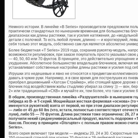
Немного истории. В линейке «B Series» производители предложили польз
практически стандартных по нынешним временам для большинства бло
диапазонах как длины растяжки, так и усилия натяжения, до «модульной
детали с полочкой. То есть любой лучник, длинно — и короткорукий, левша
себя только этот модуль, собственно сам лук является абсолютно унив
Более бюджетная «Т Series» 2019 года, сохранив рукоятку-модуль, нап
возможности регулировок, при заказе покупатель просто указывал свою
— 40, 50, 60 или 70 фунтов. В принципе, это действительно упрощение и
ухудшение. Абсолютное большинство владельцев блочников, включая мен
устанавливает собственные настройки длины растяжки и усилия под себя
Игрушки это недешевые и явно не относятся к предметам коллективного
давать в чужие руки. Например, я в свое время для пострелушек из пнев
приобрел дешевенький «Хатсан Страйкер», ибо стоящий вдвое дороже о
блочник под воздействием жабы стыдливо убирал за спину :)) — вон, бе
2» или традиционный «СКВ» и мучайте их, тем более, что там и усилие 
В общем, производственная линейка «Разрушителей» в нынешнем го
гибрида из В- и Т-серий. Мощнейшая жесткая фермовая «основа» (то 
именуется рукояткой) взята от первой, но при этом диапазон регули
— либо от 45 до 60 lbs (что, кстати, полностью соответствует отече
луки), либо 55 — 70 фунтов. Длина растяжки тоже ограничена: 26, 27 
получили некий среднеуниверсальный продукт, малость подороже «Т
баксов. Посему в принципе «Disrupter» с полным правом можно счит
Series».
Всего серия включает три модели — индексы 20, 24 и 30. Скоростные пок
350-грановой стрелой при усилии 70 фунтов и 28-дюймовой растяжке.