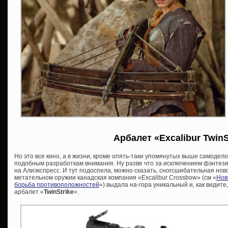
Арбалет «Excalibur TwinS
Но это все кино, а в жизни, кроме опять-таки упомянутых выше самодел
подобным разработкам внимания. Ну разве что за исключением фэнтез
на Алиэкспресс. И тут подоспела, можно сказать, сногсшибательная но
метательном оружии канадская компания «Excalibur Crossbow» (см «
Нов
борьба противоположностей
«) выдала на-гора уникальный и, как видит
арбалет «
TwinStrike
«.