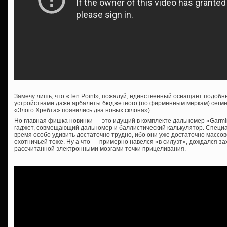
Замечу лишь, что «Ten Point», пожалуй, единственный оснащает подобн
устройствами даже арбалеты бюджетного (по фирменным меркам) сегме
«Злого Хребта» появились два новых склона»).
Но главная фишка новинки — это идущий в комплекте дальномер «Garmi
гаджет, совмещающий дальномер и баллистический калькулятор. Специ
время особо удивить достаточно трудно, ибо они уже достаточно массов
охотничьей тоже. Ну а что — примерно навелся «в силуэт», дождался за
рассчитанной электронными мозгами точки прицеливания.