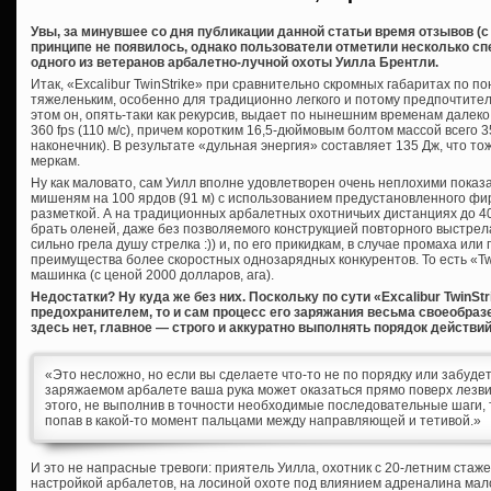
Увы, за минувшее со дня публикации данной статьи время отзывов (с в
принципе не появилось, однако пользователи отметили несколько с
одного из ветеранов арбалетно-лучной охоты Уилла Брентли.
Итак, «Excalibur TwinStrike» при сравнительно скромных габаритах по 
тяжеленьким, особенно для традиционно легкого и потому предпочтител
этом он, опять-таки как рекурсив, выдает по нынешним временам далек
360 fps (110 м/с), причем коротким 16,5-дюймовым болтом массой всего 3
наконечник). В результате «дульная энергия» составляет 135 Дж, что т
меркам.
Ну как маловато, сам Уилл вполне удовлетворен очень неплохими показ
мишеням на 100 ярдов (91 м) с использованием предустановленного фи
разметкой. А на традиционных арбалетных охотничьих дистанциях до 40
брать оленей, даже без позволяемого конструкцией повторного выстрела
сильно грела душу стрелка :)) и, по его прикидкам, в случае промаха и
преимущества более скоростных однозарядных конкурентов. То есть «Tw
машинка (с ценой 2000 долларов, ага).
Недостатки? Ну куда же без них. Поскольку по сути «Excalibur TwinSt
предохранителем, то и сам процесс его заряжания весьма своеобразе
здесь нет, главное — строго и аккуратно выполнять порядок действи
«Это несложно, но если вы сделаете что-то не по порядку или забуде
заряжаемом арбалете ваша рука может оказаться прямо поверх лезви
этого, не выполнив в точности необходимые последовательные шаги, 
попав в какой-то момент пальцами между направляющей и тетивой.»
И это не напрасные тревоги: приятель Уилла, охотник с 20-летним ста
настройкой арбалетов, на лосиной охоте под влиянием адреналина мал