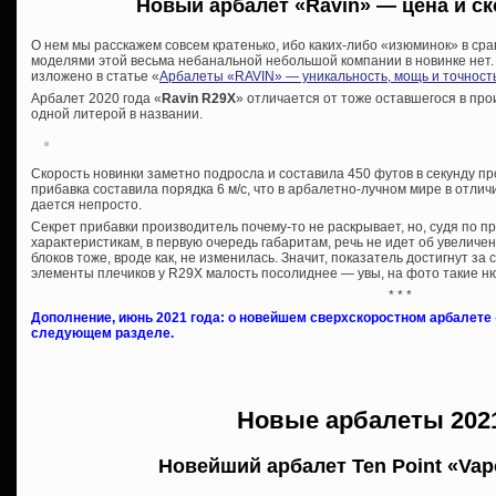
Новый арбалет «Ravin» — цена и с
О нем мы расскажем совсем кратенько, ибо каких-либо «изюминок» в ср
моделями этой весьма небанальной небольшой компании в новинке нет. 
изложено в статье «
Арбалеты «RAVIN» — уникальность, мощь и точност
Арбалет 2020 года «
Ravin R29X
» отличается от тоже оставшегося в пр
одной литерой в названии.
Скорость новинки заметно подросла и составила 450 футов в секунду пр
прибавка составила порядка 6 м/с, что в арбалетно-лучном мире в отлич
дается непросто.
Секрет прибавки производитель почему-то не раскрывает, но, судя по
характеристикам, в первую очередь габаритам, речь не идет об увеличе
блоков тоже, вроде как, не изменилась. Значит, показатель достигнут за с
элементы плечиков у R29X малость посолиднее — увы, на фото такие ню
* * *
Дополнение, июнь 2021 года: о новейшем сверхскоростном арбалете 
следующем разделе.
Новые арбалеты 2021
Новейший арбалет Ten Point «Vap