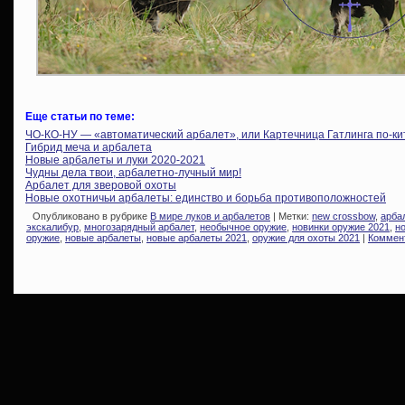
Еще статьи по теме:
ЧО-КО-НУ — «автоматический арбалет», или Картечница Гатлинга по-ки
Гибрид меча и арбалета
Новые арбалеты и луки 2020-2021
Чудны дела твои, арбалетно-лучный мир!
Арбалет для зверовой охоты
Новые охотничьи арбалеты: единство и борьба противоположностей
Опубликовано в рубрике
В мире луков и арбалетов
| Метки:
new crossbow
,
арба
экскалибур
,
многозарядный арбалет
,
необычное оружие
,
новинки оружие 2021
,
н
оружие
,
новые арбалеты
,
новые арбалеты 2021
,
оружие для охоты 2021
|
Коммент