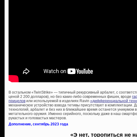
В остальном «TwinStrike» — типичный рекурсивный арбалет, с соответс
ценой 2 200 долларов), но без каких-либо современных фишек, вроде
га
прицелов
или используемой в изделиях Ravin
«дифференциальной техно
механическое устройство взвода тетивы присутствует в комплектации. Да
технологий, арбалет и без них в ближайшее время останется уникумом в
метательного оружия. Именно серийного, поскольку даже в наш смартф
рукастых и головастых мастеров.
Дополнение, сентябрь 2023 года
«Э нет, торопиться не н