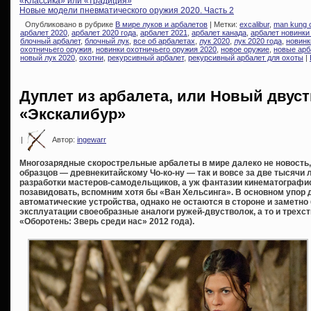
«Классика» или «традиция»
Новые модели пневматического оружия 2020. Часть 2
Опубликовано в рубрике
В мире луков и арбалетов
| Метки:
excalibur
,
man kung 
арбалет 2020
,
арбалет 2020 года
,
арбалет 2021
,
арбалет канада
,
арбалет новинки
блочный арбалет
,
блочный лук
,
все об арбалетах
,
лук 2020
,
лук 2020 года
,
новинк
охотничьего оружия
,
новинки охотничьего оружия 2020
,
новое оружие
,
новые арб
новый лук 2020
,
охотни
,
рекурсивный арбалет
,
рекурсивный арбалет для охоты
|
Дуплет из арбалета, или Новый двус
«Экскалибур»
|
Автор:
ingewarr
Многозарядные скорострельные арбалеты в мире далеко не новость
образцов — древнекитайскому Чо-ко-ну — так и вовсе за две тысячи
разработки мастеров-самодельщиков, а уж фантазии кинематографис
позавидовать, вспомним хотя бы «Ван Хельсинга». В основном упор 
автоматические устройства, однако не остаются в стороне и заметно
эксплуатации своеобразные аналоги ружей-двустволок, а то и трехс
«Оборотень: Зверь среди нас» 2012 года).