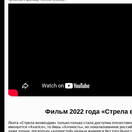
Фильм 2022 года «Стрела 
Лента «Стрела возмездия» только-только стала доступна отечестве
именуется «Avarice», то бишь «Алчность», но локализованное росси
даже лучше, поскольку «алчностей» разных жанров и без того было с