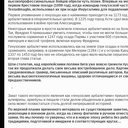
высокопрофессиональных бойцов обрели чуть позже. Впервые на ме
первом Крестовом походе (1099 год), когда командир генуэзской ча
Testadimaglio, использовал их при осаде Иерусалима для подавления
Первое упоминание о генуэзцах как о наёмниках приходится на 1173 год 
арбалетчиков в оборонительных целях). В 1225 году город Асти сдал вн
использования в войне против Алессандрии.
Некоторые монархи в ярости калечили пленных арбалетчиков из-за бол
Так, Фридрих II приказывал увечить пленных, чтобы они не могли больш
послужила сорванная в 1247 году осада Пармы с участием 600 стрелков
имперцев и массой трофеев, включая корону Фридриха.
Генуэзские арбалетчики использовались как на земле (при осадах и поле
сражениях, например, в сражении при Мелории (1284 г.) и у острова Курцо
1337 по 1453 год) без них не обходилось ни одно мало-мальски серьезн
вторая глава статьи.
Шли столетия, над европейскими полями битв уже вовсю гремели пуш
так же продолжали делать свое весьма востребованное дело. Картин
средневековых гравюр, письменных описаний различных авторов. Ка
весьма высокотехнологичные машины, здорово отличающиеся от св
предшественников.
Закат такого интересного явления как «генуэзские арбалетчики» пришелся
кулеврины, аркебузы и пищали стали делом обыденным и давно известн
сила может похвастаться столь долгой непрерывной историей.
По верхней планке временного интервала ее существования заметно,
революции в военном деле, когда на смену фитилям в ручном огнес
замки. Но мы почему-то уверены, что и в новую эпоху ребята без раб
традициями, подготовкой и имиджем в соответствующих кругах…