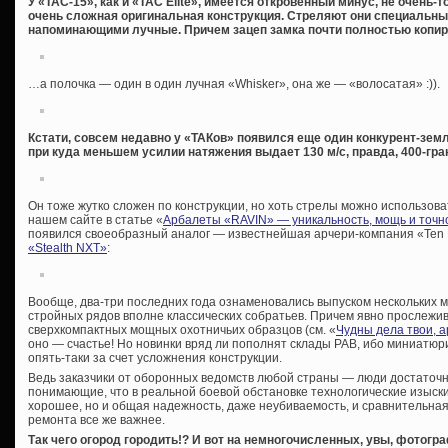
У «TAC-15», как и «TAC Elite», имеется откровенный минус, не очень
очень сложная оригинальная конструкция. Стреляют они специальны
напоминающими лучные. Причем зацеп замка почти полностью копи
…а полочка — один в один лучная «Whisker», она же — «волосатая» :)).
Кстати, совсем недавно у «ТАКов» появился еще один конкурент-земл
при куда меньшем усилии натяжения выдает 130 м/с, правда, 400-гр
Он тоже жутко сложен по конструкции, но хоть стрелы можно использов
нашем сайте в статье «
Арбалеты «RAVIN» — уникальность, мощь и точн
появился своеобразный аналог — известнейшая арчери-компания «Ten 
«Stealth NXT»
:
Вообще, два-три последних года ознаменовались выпуском нескольких 
стройных рядов вполне классических собратьев. Причем явно прослежи
сверхкомпактных мощных охотничьих образцов (см. «
Чудны дела твои, 
оно — счастье! Но новинки вряд ли пополнят склады РАВ, ибо миниатюр
опять-таки за счет усложнения конструкции.
Ведь заказчики от оборонных ведомств любой страны — люди достаточ
понимающие, что в реальной боевой обстановке технологические изыски
хорошее, но и общая надежность, даже неубиваемость, и сравнительная
ремонта все же важнее.
Так чего огород городить!? И вот на немногочисленных, увы, фотог