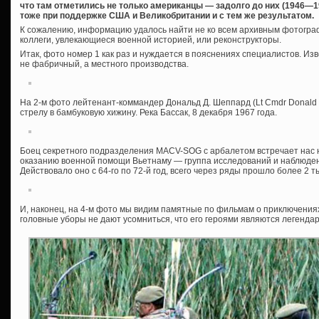
что там отметились не только американцы — задолго до них (1946—19
тоже при поддержке США и Великобритании и с тем же результатом.
К сожалению, информацию удалось найти не ко всем архивным фотограф
коллеги, увлекающиеся военной историей, или реконструкторы.
Итак, фото номер 1 как раз и нуждается в пояснениях специалистов. Изв
не фабричный, а местного производства.
На 2-м фото лейтенант-коммандер Дональд Д. Шеппард (Lt Cmdr Donald
стрелу в бамбуковую хижину. Река Бассак, 8 декабря 1967 года.
Боец секретного подразделения MACV-SOG с арбалетом встречает нас 
оказанию военной помощи Вьетнаму — группа исследований и наблюден
Действовало оно с 64-го по 72-й год, всего через ряды прошло более 2 
И, наконец, на 4-м фото мы видим памятные по фильмам о приключения
головные уборы не дают усомниться, что его героями являются легенд