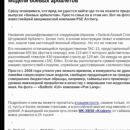
Модели боевых арбалетов
Сразу оговоримся, что вряд ли удастся найти где-то на планете пре
выпуске «боевых арбалетов». Просто смысла в этом нет. Вот на фото
известнейшей американской компании PSE Archery.
Название расшифровывается следующим образом: «Tactical Assault Cro
Штурмовой Арбалет». Более того, в основе конструкции лежат и компон
оно, нашли таки настоящий военный образец!.. Но это не совсем так.
Его ненамного отличающийся предшественник TAC-15, представленный 
временам 405 fps (футов в секунду), или 123 м/с! У которого действител
разгонявший тяжелую 430-грановую стрелу до 125 м/с. Он никуда не дел
картинке под именем «TAC Elite». Если вы располагаете суммой примерн
никаких препятствий к покупке, служебное удостоверение «зеленого бере
Просто с 2008 года утекло уже немало времени, и конкуренты не др
линейки сверхскоростные модели, свободно продающиеся на гражда
совершенно бюджетные образцы, например, тайваньского производст
уровню инженерной проработки и качеству с мировыми топ-моделями,
иная. На фото — «Ballistic 410» компании «Poe Lang»:
Подробнее о нем вы можете прочитать
в нашем посте
, скажем только, ч
с), пусть и более легкими стрелами, и в российской версии под именем 
рублей. А вышедший на рынок чуть позже
MK-XB58 «Kraken»
от тайвань
вовсе уложился в 25 тысяч!