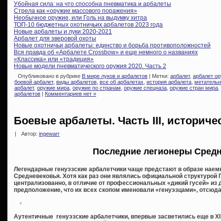
Убойная сила: на что способна пневматика и арбалеты
Стрела как «оружие массового поражения»
Необычное оружие, или Голь на выдумку хитра
ТОП-10 бюджетных охотничьих арбалетов 2023 года
Новые арбалеты и луки 2020-2021
Арбалет для зверовой охоты
Новые охотничьи арбалеты: единство и борьба противоположностей
Вся правда об «Арбалете Crossbow» и еще немного о названиях
«Классика» или «традиция»
Новые модели пневматического оружия 2020. Часть 2
Опубликовано в рубрике
В мире луков и арбалетов
| Метки:
арбалет
,
арбалет о
боевой арбалет
,
виды арбалетов
,
все об арбалетах
,
история арбалета
,
метательн
арбалет
,
оружие мира
,
оружие по странам
,
оружие спецназа
,
оружие стран мира
,
арбалетов
|
Комментариев нет »
Боевые арбалеты. Часть III, историче
|
Автор:
ingewarr
Последние легионеры Сред
Легендарные генуэзские арбалетчики чаще предстают в образе наем
Средневековья. Хотя как раз они являлись официальной структурой 
централизованно, в отличие от профессиональных «дикий гусей» из д
предположение, что их всех скопом именовали «генуэзцами», отсюда
Аутентичные генуэзские арбалетчики, впервые засветились еще в XI