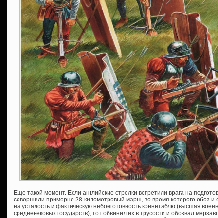
Еще такой момент. Если английские стрелки встретили врага на подгото
совершили примерно 28-километровый марш, во время которого обоз и о
на усталость и фактическую небоеготовность коннетаблю (высшая военн
средневековых государств), тот обвинил их в трусости и обозвал мерза