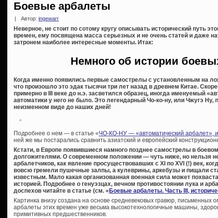
Боевые арбалеты
|
Автор:
ingewarr
Неверное, не стоит по сотому кругу описывать исторический путь эт
времен, ему посвящена масса серьезных и не очень статей и даже на
затронем наиболее интересные моменты. Итак:
Немного об истории боевы
Когда именно появились первые самострелы с установленным на лож
что произошло это эдак тысячи три лет назад в древнем Китае. Скорее
примерно в III веке до н.э. засветился образец, иногда именуемый «
автоматики у него не было. Это легендарный Чо-ко-ну, или Чжугэ Ну
неизменном виде до наших дней!
Подробнее о нем — в статье «
ЧО-КО-НУ — «автоматический арбалет», и
ней же мы постарались сравнить азиатский и европейский конструкцио
Кстати, в Европе появившиеся намного позднее самострелы в боевом
долгожителями. О современном положении — чуть ниже, но нельзя н
арбалетчиков, как явление просуществовавших с XI по XVI (!) век, ко
вовсю гремели пушечные залпы, а кулеврины, аркебузы и пищали с
известным. Мало какая организованная военная сила может похваст
историей. Подробнее о генуэзцах, вечном противостоянии лука и арба
доспехов читайте в статье (см. «
Боевые арбалеты. Часть III, историч
Картинка внизу создана на основе средневековых гравюр, письменных о
арбалеты этих времен уже весьма высокотехнологичные машины, здоро
примитивных предшественников.