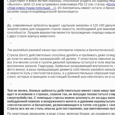
Существуют и вовсе жуткие образцы, способные усадить на задницу ме
«Выхлоп», ШАК-12 или штурмового револьвера РШ-12 (см. статью «
Круп
«Нам нужна пушка побольше…»
). Их боеприпасы имеют, кстати, и брон
касаемо средств индивидуальной бронезащиты.
Да, современные арбалеты выдают «дульную энергию» в 120-180 джоулей,
энергия нужна для придания стреле скорости, необходимой для максим
способности. Лучшим вариантом является прохождение снаряда навыл
с двух сторон корпуса животного.
Так выглядит раневой канал при отстреле стрелы в баллистический 
Стрела (болт) действительно способна дробить и пробивать даже солид
до пули по масштабу «разрушений» ей далеко. У огнестрела сквозное р
все эти многие сотни и тысячи джоулей призваны остаться в теле жерт
внутренних органов. Гидроудар, буквально разрывающий внутренности,
фото внизу), в разы превышающие диаметр собственно раневого канала,
и скорости пуль у пистолетов в разы, а у длинноствольных образцов по
стрел, которые в принципе и настоящий болевой шок обеспечить не в со
Тем не менее, боевые арбалеты действительно имеют свою нишу при
идет в основном о странах, скажем так, не могущих похвастаться 
смертоубийства. С помощью стрелы можно шлепнуть из засады каког
набедренной повязке и вооруженного мачете и древним карамультуко
«несогласного» в балаклаве, размахивающего в толпе сосудом с «ко
Стрела все же не столь опасна для посторонних, как винтовочная пу
По некоторым сведениям, в ряде стран, включая Индию, до недавнего вр