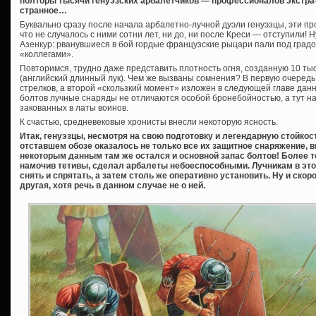
полторы тысячи генуэзских арбалетчиков — профессионалов экстра
странное…
Буквально сразу после начала арбалетно-лучной дуэли генуэзцы, эти п
что не случалось с ними сотни лет, ни до, ни после Креси — отступили
Азенкур: рванувшиеся в бой гордые французские рыцари пали под градо
«коллегами».
Повторимся, трудно даже представить плотность огня, созданную 10 ты
(английский длинный лук). Чем же вызваны сомнения? В первую очередь
стрелков, а второй «скользкий момент» изложен в следующей главе дан
болтов лучные снаряды не отличаются особой бронебойностью, а тут н
закованных в латы воинов.
К счастью, средневековые хронисты внесли некоторую ясность.
Итак, генуэзцы, несмотря на свою подготовку и легендарную стойкос
отставшем обозе оказалось не только все их защитное снаряжение, в
некоторым данным там же остался и основной запас болтов! Более 
намочив тетивы, сделал арбалеты небоеспособными. Лучникам в эт
снять и спрятать, а затем столь же оперативно установить. Ну и ско
другая, хотя речь в данном случае не о ней.