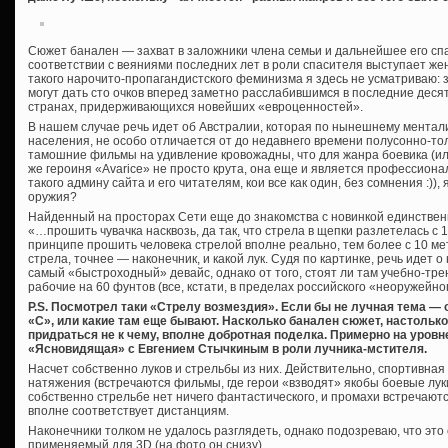
Сюжет банален — захват в заложники члена семьи и дальнейшее его спа
соответствии с веяниями последних лет в роли спасителя выступает жена
такого нарочито-пропагандистского феминизма я здесь не усматриваю:
могут дать сто очков вперед заметно расслабившимся в последние деся
странах, придерживающихся новейших «евроценностей».
В нашем случае речь идет об Австралии, которая по нынешнему ментали
населения, не особо отличается от до недавнего времени полусонно-то
тамошние фильмы на удивление кровожадны, что для жанра боевика (ил
же героиня «Avarice» не просто крута, она еще и является профессиона
такого админу сайта и его читателям, кои все как один, без сомнения :)
оружия?
Найденный на просторах Сети еще до знакомства с новинкой единствен
«…прошить чувачка насквозь, да так, что стрела в щепки разлетелась с 10
принципе прошить человека стрелой вполне реально, тем более с 10 метр
стрела, точнее — наконечник, и какой лук. Судя по картинке, речь идет о
самый «быстроходный» девайс, однако от того, стоят ли там учебно-тр
рабочие на 60 фунтов (все, кстати, в пределах российского «неоружейн
P.S. Посмотрел таки «Стрелу возмездия». Если бы не лучная тема —
«С», или какие там еще бывают. Насколько банален сюжет, настолько
придраться не к чему, вполне добротная поделка. Примерно на уров
«Ясновидящая» с Евгением Стычкиным в роли лучника-мстителя.
Насчет собственно луков и стрельбы из них. Действительно, спортивна
натяжения (встречаются фильмы, где герои «взводят» якобы боевые луки 
собственно стрельбе нет ничего фантастического, и промахи встречают
вполне соответствует дистанциям.
Наконечники толком не удалось разглядеть, однако подозреваю, что это
применяемый для 3D (на фото он снизу).