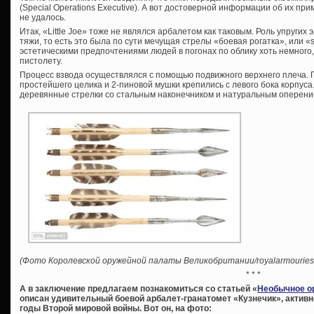
(Special Operations Executive). А вот достоверной информации об их п
не удалось.
Итак, «Little Joe» тоже не являлся арбалетом как таковым. Роль упруги
тяжи, то есть это была по сути мечущая стрелы «боевая рогатка», или «s
эстетическими предпочтениями людей в погонах по облику хоть немного
пистолету.
Процесс взвода осуществлялся с помощью подвижного верхнего плеча.
простейшего целика и 2-пиновой мушки крепились с левого бока корпуса
деревянные стрелки со стальным наконечником и натуральным оперени
(Фото Королевской оружейной палаты Великобритании/royalarmouries.
* * *
А в заключение предлагаем познакомиться со статьей «
Необычное ор
описан удивительный боевой арбалет-гранатомет «Кузнечик», актив
годы Второй мировой войны. Вот он, на фото: