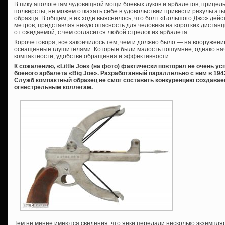
В пику апологетам чудовищной мощи боевых луков и арбалетов, прицел
полверсты, не можем отказать себе в удовольствии привести результат
образца. В общем, в их ходе выяснилось, что болт «Большого Джо» дейс
метров, представляя некую опасность для человека на коротких дистан
от ожидаемой, с чем согласится любой стрелок из арбалета.
Короче говоря, все закончилось тем, чем и должно было — на вооружен
оснащенные глушителями. Которые были малость пошумнее, однако нач
компактности, удобстве обращения и эффективности.
К сожалению, «Little Joe» (на фото) фактически повторил не очень у
боевого арбалета «Big Joe». Разработанный параллельно с ним в 19
Служб компактный образец не смог составить конкуренцию создав
огнестрельным коллегам.
Тем не менее имеются сведения, что янки передали несколько экземпл