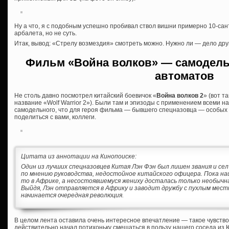
Ну а что, я с подобным успешно пробивал ствол вишни примерно 10-сан
арбалета, но не суть.
Итак, вывод: «Стрелу возмездия» смотреть можно. Нужно ли — дело дру
Фильм «Война волков» — самодель
автоматов
Не столь давно посмотрел китайский боевичок «
Война волков 2
» (вот т
название «Wolf Warrior 2»). Были там и эпизоды с применением всеми 
самодельного, что для героя фильма — бывшего спецназовца — особых 
поделиться с вами, коллеги.
Цитата из аннотации на Кинопоиске:
Один из лучших спецназовцев Китая Лэн Фэн был лишен звания и сел
по мнению руководства, недостойное китайского офицера. Пока наш
то в Африке, а несостоявшемуся жениху досталась только необычна
Выйдя, Лэн отправляется в Африку и заводит дружбу с пухлым мест
начинается очередная революция.
В целом лента оставила очень интересное впечатление — такое чувств
действительно начал потихоньку смещаться в пользу нашего соседа из