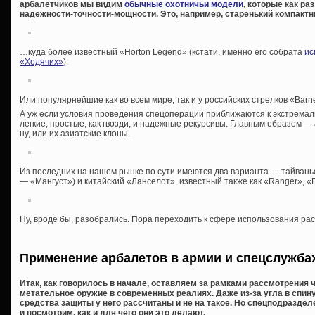
арбалетчиков мы видим
обычные охотничьи модели
, которые как р
надежности-точности-мощности. Это, например, старенький компакт
…куда более известный «Horton Legend» (кстати, именно его собрата
ис
«Ходячих»
):
Или популярнейшие как во всем мире, так и у российских стрелков «Barnett
А уж если условия проведения спецоперации приближаются к экстрема
легкие, простые, как гвозди, и надежные рекурсивы. Главным образом —
ну, или их азиатские клоны.
Из последних на нашем рынке по сути имеются два варианта — тайваньс
— «Мангуст») и китайский «Ланселот», известный также как «Ranger», «Ra
Ну, вроде бы, разобрались. Пора переходить к сфере использования ра
Применение арбалетов в армии и спецслужба
Итак, как говорилось в начале, оставляем за рамками рассмотрения ч
метательное оружие в современных реалиях. Даже из-за угла в спин
средства защиты у него рассчитаны и не на такое. Но спецподраздел
и посмотрим, как и для чего они это делают.