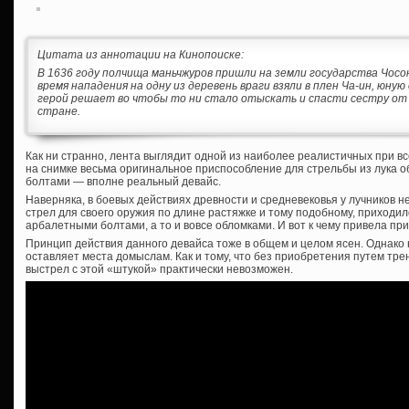
Цитата из аннотации на Кинопоиске:
В 1636 году полчища маньчжуров пришли на земли государства Чосон,
время нападения на одну из деревень враги взяли в плен Ча-ин, юну
герой решает во чтобы то ни стало отыскать и спасти сестру от 
стране.
Как ни странно, лента выглядит одной из наиболее реалистичных при в
на снимке весьма оригинальное приспособление для стрельбы из лука о
болтами — вполне реальный девайс.
Наверняка, в боевых действиях древности и средневековья у лучников н
стрел для своего оружия по длине растяжке и тому подобному, приходи
арбалетными болтами, а то и вовсе обломками. И вот к чему привела п
Принцип действия данного девайса тоже в общем и целом ясен. Однако 
оставляет места домыслам. Как и тому, что без приобретения путем тр
выстрел с этой «штукой» практически невозможен.