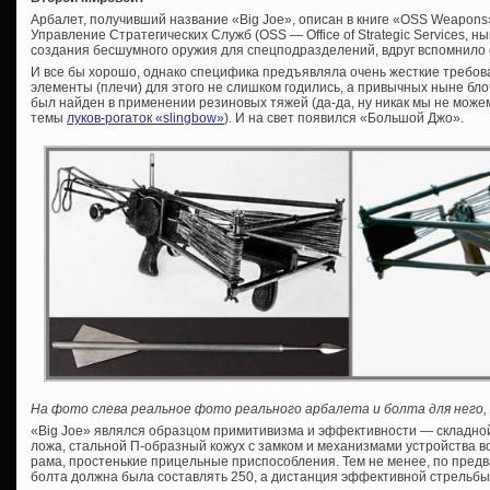
Арбалет, получивший название «Big Joe», описан в книге «OSS Weapons
Управление Стратегических Служб (OSS — Office of Strategic Services,
создания бесшумного оружия для спецподразделений, вдруг вспомнило 
И все бы хорошо, однако специфика предъявляла очень жесткие требов
элементы (плечи) для этого не слишком годились, а привычных ныне бл
был найден в применении резиновых тяжей (да-да, ну никак мы не може
темы
луков-рогаток «slingbow»
). И на свет появился «Большой Джо».
На фото слева реальное фото реального арбалета и болта для него,
«Big Joe» являлся образцом примитивизма и эффективности — складно
ложа, стальной П-образный кожух с замком и механизмами устройства во
рама, простенькие прицельные приспособления. Тем не менее, по пред
болта должна была составлять 250, а дистанция эффективной стрельбы