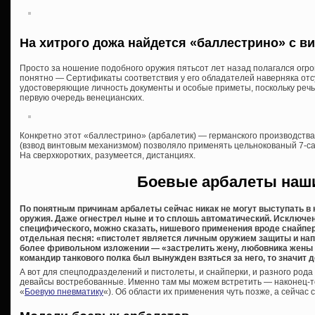
На хитрого дожа найдется «баллестрино» с 
Просто за ношение подобного оружия пятьсот лет назад полагался огр
понятно — Сертификаты соответствия у его обладателей наверняка отсут
удостоверяющие личность документы и особые приметы, поскольку речь 
первую очередь венецианских.
Конкретно этот «баллестрино» (арбалетик) — германского производства
(взвод винтовым механизмом) позволяло применять цельнокованый 7-с
На сверхкоротких, разумеется, дистанциях.
Боевые арбалеты наш
По понятным причинам арбалеты сейчас никак не могут выступать в 
оружия. Даже огнестрел ныне и то сплошь автоматический. Исключе
специфического, можно сказать, нишевого применения вроде снайпе
отдельная песня: «пистолет является личным оружием защиты и напа
более фривольном изложении — «застрелить жену, любовника жены и 
командир танкового полка был вынужден взяться за него, то значит
А вот для спецподразделений и пистолеты, и снайперки, и разного род
девайсы востребованные. Именно там мы можем встретить — наконец-т
«
Боевую пневматику
«). Об области их применения чуть позже, а сейчас 