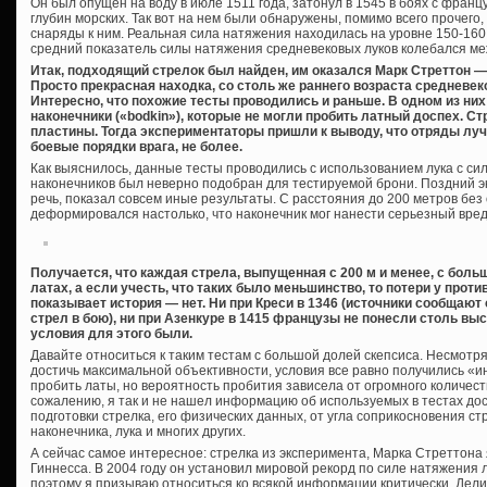
Он был опущен на воду в июле 1511 года, затонул в 1545 в боях с франц
глубин морских. Так вот на нем были обнаружены, помимо всего прочего,
снаряды к ним. Реальная сила натяжения находилась на уровне 150-160 ф
средний показатель силы натяжения средневековых луков колебался ме
Итак, подходящий стрелок был найден, им оказался Марк Стреттон — 
Просто прекрасная находка, со столь же раннего возраста средневек
Интересно, что похожие тесты проводились и раньше. В одном из н
наконечники («bodkin»), которые не могли пробить латный доспех. С
пластины. Тогда экспериментаторы пришли к выводу, что отряды лу
боевые порядки врага, не более.
Как выяснилось, данные тесты проводились с использованием лука с сил
наконечников был неверно подобран для тестируемой брони. Поздний э
речь, показал совсем иные результаты. С расстояния до 200 метров бе
деформировался настолько, что наконечник мог нанести серьезный вред 
Получается, что каждая стрела, выпущенная с 200 м и менее, с бол
латах, а если учесть, что таких было меньшинство, то потери у про
показывает история — нет. Ни при Креси в 1346 (источники сообща
стрел в бою), ни при Азенкуре в 1415 французы не понесли столь выс
условия для этого были.
Давайте относиться к таким тестам с большой долей скепсиса. Несмотр
достичь максимальной объективности, условия все равно получились «и
пробить латы, но вероятность пробития зависела от огромного количеств
сожалению, я так и не нашел информацию об используемых в тестах досп
подготовки стрелка, его физических данных, от угла соприкосновения ст
наконечника, лука и многих других.
А сейчас самое интересное: стрелка из эксперимента, Марка Стреттона 
Гиннесса. В 2004 году он установил мировой рекорд по силе натяжения л
поэтому я призываю относиться ко всякой информации критически. Дели