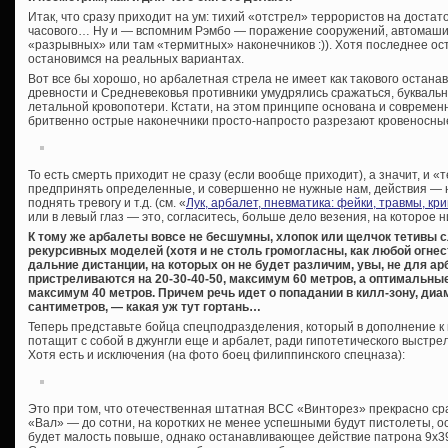
Итак, что сразу приходит на ум: тихий «отстрел» террористов на достат
часового… Ну и — вспомним Рэмбо — поражение сооружений, автомашин
«разрывных» или там «термитных» наконечников :)). Хотя последнее ос
остановимся на реальных вариантах.
Вот все бы хорошо, но арбалетная стрела не имеет как такового остан
древности и Средневековья противники умудрялись сражаться, буквальн
летальной кровопотери. Кстати, на этом принципе основана и современн
бритвенно острые наконечники просто-напросто разрезают кровеносны
То есть смерть приходит не сразу (если вообще приходит), а значит, и 
предпринять определенные, и совершенно не нужные нам, действия — 
поднять тревогу и т.д. (см. «
Лук, арбалет, пневматика: фейки, травмы, к
или в левый глаз — это, согласитесь, больше дело везения, на которое н
К тому же арбалеты вовсе не бесшумны, хлопок или щелчок тетивы 
рекурсивных моделей (хотя и не столь громогласны, как любой огне
дальние дистанции, на которых он не будет различим, увы, не для а
пристреливаются на 20-30-40-50, максимум 60 метров, а оптимальные
максимум 40 метров. Причем речь идет о попадании в килл-зону, диа
сантиметров, — какая уж тут гортань…
Теперь представьте бойца спецподразделения, который в дополнение к 
потащит с собой в джунгли еще и арбалет, ради гипотетического выстрел
Хотя есть и исключения (на фото боец филиппинского спецназа):
Это при том, что отечественная штатная ВСС «Винторез» прекрасно сра
«Вал» — до сотни, на коротких не менее успешными будут пистолеты, 
будет малость повыше, однако останавливающее действие патрона 9х39