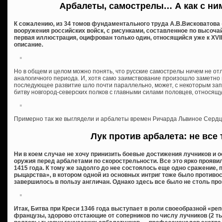
Арбалеты, самострелы… А как с ни
К сожалению, из 34 томов фундаментального труда А.В.Висковатова
вооружения российских войск, с рисунками, составленное по высоча
первая иллюстрация, оцифрован только один, относящийся уже к XVII
описание.
Но в общем и целом можно понять, что русские самострелы ничем не от
аналогичного периода. И, хотя само заимствование произошло заметно
последующее развитие шло почти параллельно, может, с некоторым за
битву новгород-северских полков с главными силами половцев, относящую
Примерно так же выглядели и арбалеты времен Ричарда Львиное Сердц
Лук против арбалета: не все 
Ни в коем случае не хочу принизить боевые достижения лучников и 
оружия перед арбалетами по скорострельности. Все это ярко прояви
1415 года. К тому же задолго до нее состоялось еще одно сражение,
рыцарства», в котором одной из основных интриг тоже было противос
завершилось в пользу англичан. Однако здесь все было не столь пр
Итак, Битва при Креси 1346 года выступает в роли своеобразной «ре
французы, здорово отстающие от соперников по числу лучников (2 ты