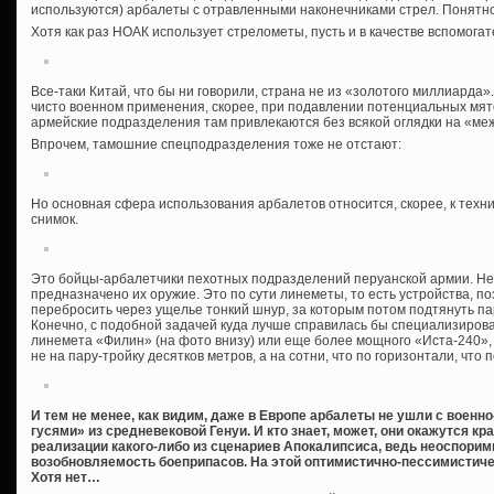
используются) арбалеты с отравленными наконечниками стрел. Понятно,
Хотя как раз НОАК использует стрелометы, пусть и в качестве вспомогат
Все-таки Китай, что бы ни говорили, страна не из «золотого миллиарда».
чисто военном применения, скорее, при подавлении потенциальных мят
армейские подразделения там привлекаются без всякой оглядки на «м
Впрочем, тамошние спецподразделения тоже не отстают:
Но основная сфера использования арбалетов относится, скорее, к техн
снимок.
Это бойцы-арбалетчики пехотных подразделений перуанской армии. Нет
предназначено их оружие. Это по сути линеметы, то есть устройства, 
перебросить через ущелье тонкий шнур, за которым потом подтянуть па
Конечно, с подобной задачей куда лучше справилась бы специализиров
линемета «Филин» (на фото внизу) или еще более мощного «Иста-240»,
не на пару-тройку десятков метров, а на сотни, что по горизонтали, что п
И тем не менее, как видим, даже в Европе арбалеты не ушли с военн
гусями» из средневековой Генуи. И кто знает, может, они окажутся к
реализации какого-либо из сценариев Апокалипсиса, ведь неоспори
возобновляемость боеприпасов. На этой оптимистично-пессимистиче
Хотя нет…