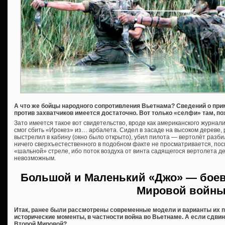
А что же бойцы народного сопротивления Вьетнама? Сведений о при
против захватчиков имеется достаточно. Вот только «селфи» там, п
Зато имеется такое вот свидетельство, вроде как американского журнал
смог сбить «Ирокез» из… арбалета. Сидел в засаде на высоком дереве, 
выстрелил в кабину (окно было открыто), убил пилота — вертолёт разбил
ничего сверхъестественного в подобном факте не просматривается, поско
«шальной» стреле, ибо поток воздуха от винта садящегося вертолета 
невозможным.
Большой и Маленький «Джо» — бое
Мировой войн
Итак, ранее были рассмотрены современные модели и варианты их п
исторические моменты, в частности война во Вьетнаме. А если сдвин
Второй Мировой?