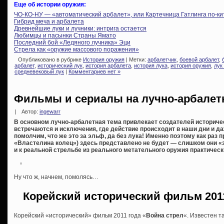
Еще об истории оружия:
ЧО-КО-НУ — «автоматический арбалет», или Картечница Гатлинга по-ки
Гибрид меча и арбалета
Древнейшие луки и лучники: интрига остается
Любимцы и пасынки Страны Ямато
Последний бой «Ледяного лучника» Эци
Стрела как «оружие массового поражения»
Опубликовано в рубрике
История оружия
| Метки:
арбалетчик
,
боевой арбалет
,
арбалет
,
исторический лук
,
история арбалета
,
история лука
,
история оружия
,
лук
средневековый лук
|
Комментариев нет »
Фильмы и сериалы на лучно-арбалет
|
Автор:
ingewarr
В основном лучно-арбалетная тема привлекает создателей историчес
встречаются и исключения, где действие происходит в наши дни и д
помолчим, что же это за эльф, да без лука! Именно поэтому как раз 
«Властелина колец») здесь представлено не будет — слишком они 
и к реальной стрельбе из реального метательного оружия практическ
Ну что ж, начнем, помолясь…
Корейский исторический фильм 2011
Корейский «исторический» фильм 2011 года «
Война стрел
«. Известен та