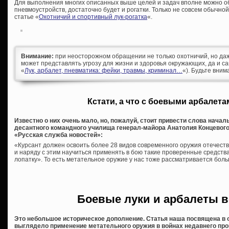
Для выполнения многих описанных выше целей и задач вполне можно об
пневмоустройств, достаточно будет и рогатки. Только не совсем обычной
статье «
Охотничий и спортивный лук-рогатка
«.
Внимание:
при неосторожном обращении не только охотничий, но да
может представлять угрозу для жизни и здоровья окружающих, да и са
«
Лук, арбалет, пневматика: фейки, травмы, криминал…
«). Будьте вним
Кстати, а что с боевыми арбалета
Известно о них очень мало, но, пожалуй, стоит привести слова нача
десантного командного училища генерал-майора Анатолия Концевого
«Русская служба новостей»:
«Курсант должен освоить более 28 видов современного оружия отечеств
и наряду с этим научиться применять в бою такие проверенные средства, 
лопатку». То есть метательное оружие у нас тоже рассматривается боль
Боевые луки и арбалеты в
Это небольшое историческое дополнение. Статья наша посвящена в 
выглядело применение метательного оружия в войнах недавнего про