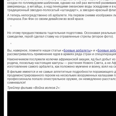
создан по голливудским шаблонам, однако на сей раз жителей развиваю
американцы, а китайцы, а над пенящими океанские воды эскадрами и в 
традиционный звездно-полосатый «штандарт», а звездно-красный флаг
А теперь непосредственно об арбалете. На первом снимке изображен 
спецназа Лэн Фэн со своим девайсом во всей красе.
Но этому предшествовала тщательная подготовка. Осознавая реальны
самоделки, герой сделал ставку на отравленные стрелы (второе фото).
Вы, наверное, помните наши статьи «
Боевые арбалеты
» и «
Боевые арба
рассматривалось применение ядов в армиях ряда стран и спецоперация
Наконечником послужили колючки африканской акации, яд был добыт из ка
родича, поскольку настоящие кактусы — растения Нового Света, а не Аф
изготовление самого арбалета, как положено мужчине и воину, взял на с
В фильме имеются и не самые аппетитные подробности поражающего де
продемонстрированного героем на нескольких вооруженных калашами про
профессионала попало огнестрельное оружие, он немедленно расстался 
сомневался!
Трейлер фильма «Война волков 2»: