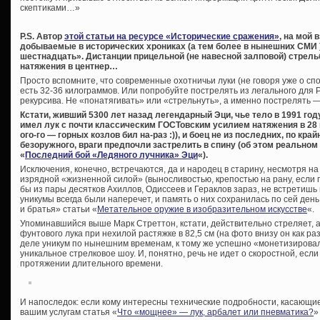
скептиками…»
P.S. Автор
этой статьи на ресурсе «Исторические сражения»
, на мой 
добываемые в исторических хрониках (а тем более в нынешних СМИ )
шестнадцать». Дистанции прицельной (не навесной залповой) стрель
натяжения в центнер…
Просто вспомните, что современные охотничьи луки (не говоря уже о спо
есть 32-36 килограммов. Или попробуйте пострелять из легального для Р
рекурсива. Не «понатягивать» или «стрельнуть», а именно пострелять —
Кстати, живший 5300 лет назад легендарный Эци, чье тело в 1991 го
имел лук с почти классическим ГОСТовским усилием натяжения в 28 кг
ого-го — горных козлов бил на-раз :)), и боец не из последних, по кра
безоружного, враги предпочли застрелить в спину (об этом реальном 
«
Последний бой «Ледяного лучника» Эци
«).
Исключения, конечно, встречаются, да и народец в старину, несмотря на
изрядной «жизненной силой» (выносливостью, крепостью на рану, если п
бы из пары десятков Ахиллов, Одиссеев и Гераклов зараз, не встретишь
уникумы всегда были наперечет, и память о них сохранилась по сей ден
и братья» статьи «
Метательное оружие в изобразительном искусстве
«.
Упоминавшийся выше Марк Стреттон, кстати, действительно стреляет, а
фунтового лука при нехилой растяжке в 82,5 см (на фото внизу он как раз
деле уникум по нынешним временам, к тому же успешно «монетизировал
уникальное стрелковое шоу. И, понятно, речь не идет о скоростной, если
протяжении длительного времени.
И напоследок: если кому интересны технические подробности, касающие
вашим услугам статья «
Что «мощнее» — лук, арбалет или пневматика?
»