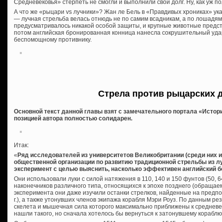
Средневековья» стерпеть не смогли и выполнили свой долг. Ну, как уж 
А что же «рыцари vs лучники»? Жан ле Бель в «Правдивых хрониках» ук
— лучная стрельба велась отнюдь не по самим всадникам, а по лошадям
предусматривалось никакой особой защиты, и крупные животные предст
потом английская бронированная конница нанесла сокрушительный уда
беспомощному противнику.
Стрела против рыцарских 
Основной текст данной главы взят с замечательного портала «Истори
позицией автора полностью солидарен.
Итак:
«
Ряд исследователей из университетов Великобритании (среди них и
общественной организации по развитию традиционной стрельбы из лу
эксперимент с целью выяснить, насколько эффективен английский б
Они использовали луки с силой натяжения в 110, 140 и 150 фунтов (50, 64
наконечников различного типа, относящихся к эпохе позднего (обращае
эксперимента они даже изучили останки стрелков, найденные на предпо
г.), а также утонувших членов экипажа корабля Мэри Роуз. По данным р
скелета и мышечная сила которого максимально приближены к средневек
нашли такого, но сначала хотелось бы вернуться к затонувшему кораблю