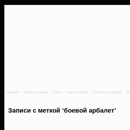
Главная
Выбор оружия
Охота
Карта сайта
Полезные ссылки
В
Записи с меткой ‘боевой арбалет’