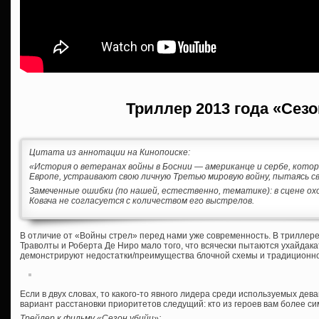
Триллер 2013 года «Сез
Цитата из аннотации на Кинопоиске:
«История о ветеранах войны в Боснии — американце и сербе, котор
Европе, устраивают свою личную Третью мировую войну, пытаясь с
Замеченные ошибки (по нашей, естественно, тематике): в сцене ох
Ковача не согласуется с количеством его выстрелов.
В отличие от «Войны стрел» перед нами уже современность. В триллере
Траволты и Роберта Де Ниро мало того, что всячески пытаются ухайдакать
демонстрируют недостатки/преимущества блочной схемы и традиционно
Если в двух словах, то какого-то явного лидера среди используемых де
вариант расстановки приоритетов следущий: кто из героев вам более симпа
Трейлер к фильму «Сезон убийц»: