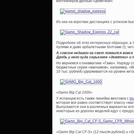
контейнеров дробью-«девяткой».
Из них на коротких дистанциях с успехом бь
Подробнее об этих интересных образцах, а 
пулями и даже арбалетными болтами (!), чита
А совсем недавно на свет появился вовс
Дробь у него куда серьезнее «девятки» и
Но вернемся к пневматике «Гамо». Наряду с
бюджетные серии «магнумов», например, «Big
10 тыс. рублей) удерживается на уровне кита
«Gamo Big Cat 1000»
У испанцев есть также линейка винтовок с
по
которая все равно соответствует классу «маг
Выпускаются они в различных вариантах исп
некоторые из дорогих моделей идут с преду
«Gamo Big Cat CF-S» (12 тысяч рублей) и «G