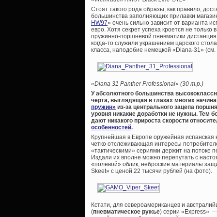
Стоят такого рода образы, как правило, дос
большинства заполняющих прилавки магазино
HW97
» очень сильно зависит от варианта ис
евро. Хотя секрет успеха кроется не только
пружинно-поршневой пневматики дистанциях 
когда-то служили украшением царского стола
класса, наподобие немецкой «Diana-31» (см.
«Diana 31 Panther Professional» (30 т.р.)
У абсолютного большинства высококлассн
черта, выглядящая в глазах многих начи
пружин»
из-за центрального зацепа поршня
уровня никакие доработки не нужны. Тем б
дают никакого прироста скорости относи
особенностей
.
Крупнейшая в Европе оружейная испанская 
четко отслеживающая интересы потребителе
«тактическими» сериями держит на потоке пе
Издали их вполне можно перепутать с наст
«полевой» облик, неброские материалы защи
Skeet» с ценой 22 тысячи рублей (на фото).
Кстати, для североамериканцев и австралий
(
пневматическое ружье
) серии «Express» 