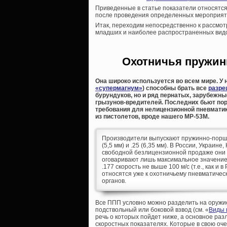
Приведенные в статье показатели относятся
после проведения определенных мероприят
Итак, переходим непосредственно к рассмот
младших и наиболее распространенных видо
Охотничья пружин
Она широко используется во всем мире. У н
«супермагнум»
) способны брать все
разре
бурундуков, но и ряд пернатых, зарубежн
грызунов-вредителей. Последних бьют пор
требования для нелицензионной пневматик
из пистолетов, вроде нашего МР-53М.
Производители выпускают пружинно-поршнев
(5,5 мм) и .25 (6,35 мм). В России, Украин
свободной безлицензионной продаже они д
оговаривают лишь максимальное значение 
.177 скорость не выше 100 м/с (т.е., как и
относятся уже к охотничьему пневматичес
органов.
Все ППП условно можно разделить на оружи
подствольный или боковой взвод (см. «
Виды 
речь о которых пойдет ниже, а основное раз
скоростных показателях. Которые в свою оч