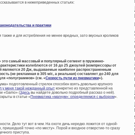
ассказывается в нижеприведенных статьях:
законодательства и практики
акже и для истребления не менее вредных, зато вкусных кроликов
 это самый массовый и популярный сегмент в пружинно-
рактеристики колеблются от 16 до 25 джоулей (компрессоры от
ной являются 20 Дж, выдаваемые наиболее распространенным
сть (не рекламная в 305 м/с, а реальная) составляет до 240 для
для «полуграммов» (см. «
Скорость пули из пневматики
»).
нума» подготовленный стрелок способен взять довольно крупного
л у меня такой нежданный опыт
конкретно из представленной на
ии «Gamo» (
Здесь
вы найдете довольно подробный рассказ о ней).
скрыты в статье «
Пневматика «магнум»: определяемся с выбором
«.
сти. Дело тут вот в чем. На охоте дичь нередко ложится от одной-
 пришедшей точно «по месту». Порой и входное отверстие-то сразу
дечного приступа.