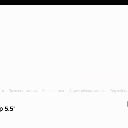
a
Лук, арбалет, пне
йта
Полезные ссылки
Вопрос-ответ
Другие обзоры автора
Оружейные 
 5.5’