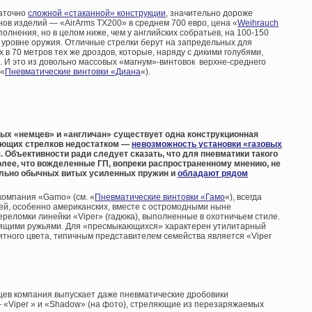
таточно
сложной «стаканной» конструкции
, значительно дороже
в изделий — «AirArms TX200» в среднем 700 евро, цена «
Weihrauch
полнения, но в целом ниже, чем у английских собратьев, на 100-150
 в уровне оружия. Отличные стрелки берут на запредельных для
в 70 метров тех же дроздов, которые, наряду с дикими голубями,
. И это из довольно массовых «магнум»-винтовок верхне-среднего
 «
Пневматические винтовки «Диана
«).
ых «немцев» и «англичан» существует одна конструкционная
нающих стрелков недостатком —
невозможность установки «газовых
. Объективности ради следует сказать, что для пневматики такого
олее, что вожделенные ГП, вопреки распространенному мнению, не
тельно обычных витых усиленных пружин и
обладают рядом
компания «Gamo» (см. «
Пневматические винтовки «Гамо
«), всегда
й, особенно американских, вместе с остромодными ныне
реломки линейки «Viper» (гадюка), выполненные в охотничьем стиле.
оящими ружьями. Для «пресмыкающихся» характерен утилитарный
тного цвета, типичным представителем семейства является «Viper
цев компания выпускает даже пневматические дробовики
— «Viper » и «Shadow» (на фото), стреляющие из перезаряжаемых