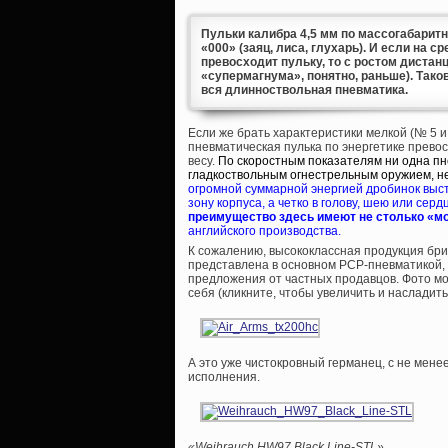
Пульки калибра 4,5 мм по массогабарит
«000» (заяц, лиса, глухарь). И если на 
превосходит пульку, то с ростом дистанц
«супермагнума», понятно, раньше). Тако
вся длинноствольная пневматика.
Если же брать характеристики мелкой (№ 5 и 
пневматическая пулька по энергетике прево
весу.
По скоростным показателям ни одна пн
гладкоствольным огнестрельным оружием, не
огромной суммарной энергией дробинок выст
зону корпуса, а четко в голову, шею или серд
преимущество здесь имеют не столько «м
английского производства.
К сожалению, высококлассная продукция бри
представлена в основном PCP-пневматикой,
предложения от частных продавцов. Фото мод
себя (кликните, чтобы увеличить и насладить
А это уже чистокровный германец, с не мене
исполнения.
«Weihrauch HW97 Black Line-STL»