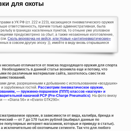
вки для охоты
оправки в УК РФ (ст. 222 и 223), касающиеся пневматического оружия
аньше ответственность, причем только административная, была
рельбу в границах населенных пунктов, то отныне уже уголовное
кциями предусмотрено за сбыт, а также незаконные изготовление,
 (см.
Сколь веревочка не вейся, или Новые «антипневматические»
анных в совсем другую эпоху :)), имейте в виду вновь открывшиеся
 несколько отличается от поиска подходящего оружия для спорта
 Необходимость в данной статье возникла еще и потому, что
ми по различным материалам сайта, захотелось свести их
заимствований.
видами дичи, разрешенными к добыванию с использованием «воздушек»
 и зарубежных гостей.
Рассмотрим пневматическое оружие,
ованиям, — пружинно-поршневое (ППП) классов «магнум» и
варительной накачкой PCP (Pre-Charge Pneumatics)
. На фото внизу
ли — «Diana 56» и «Evanix GTK290»:
ссматриваемое оружие, в зависимости от вида, калибра, бренда и
ческий — от 7 до 170 тысяч рублей (выбирал данные по
е популярных интернет-магазинов, которые и приведу в статье).
 а исключительно об охотничьем сегменте. Так что для любого