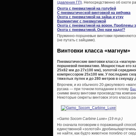
(давления ГП)
. Непосредственно об охоте р
Охота с пневматикой на голубей
С пневматической винтовкой на рябчика
Охота с пневматикой на зайца и утку
Варминтинг с пневматикой
Охота с пневматикой на ворон. Проблемы 
Охота с пневматикой. Оно нам надо!?
Пружинно-поршневые винтовки применяются т
(не путать с зайцами).
Винтовки класса «магнум»
Пневматические винтовки класса «магнум»
поршневой пневматике. Мощностные его ха
25х82 мм до 27х100 мм), золотой середи
компрессором 25х100 мм. У последних скоро
тяжелых пулек и до 280 метров в секунду 
Впрочем, и из обычного 20-джоулевого «маг
русака — при точном попадании в голову.
Бы
снимке внизу винтовки производства компан
Некоторые секреты винтовок этого класса ра
«Gamo Socom Carbine Luxe» (19 т.р.)
Но сначала поговорим о поражающей способно
единственной «золотой» дробины/картечины,
не найти, как будто животное погибло от сер