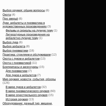
Статьи, обзоры
Выбор оружия: общие вопросы
(6)
Охота
(4)
Про зверьё
(6)
Луки. арбалеты и пневматика в
художественных произведениях
(3)
Фильмы и сериалы на лучную тему
(1)
Литературные произведения на
арбалетно-лучную тему
(1)
Выбор лука
(6)
Выбор арбалета
(8)
Выбор пневматики
(18)
Практика: стреляем и обслуживаем
(12)
Охота с луком и арбалетом
(13)
Охота с пневматикой
(11)
Боеприпасы и аксессуары
(15)
Для пневматики
(7)
Для луков и арбалетов
(7)
Мир оружия: новости, события, обзоры
(126)
В мире луков и арбалетов
(32)
В мире пневматического оружия
(60)
В мире огнестрельного оружия
(15)
История оружия
(13)
Оборудование: дачный тир, мишени,