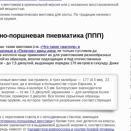
 к винтовкам в оригинальной версии или с незаконно восстановленной
ий мощностью.
рению пневматических винтовок для охоты. По традиции начнем с
в оружия.
но-поршневая пневматика (ППП)
ас такие винтовки (см.
«Что такое «магнум» и
шенные в «Перечне» виды дичи
, не только сусликов да
ые коллеги чаще применяют их для уничтожения разнообразных
ой из образцов, вполне подходящих и под отечественные
и – до 7,5 джоулей, выдающих порядка 170 метров в секунду. Даже
ые винтовки, как правило, в трех калибрах — .177 (4,5 мм), .22
е, Казахстане, да и вообще в большинстве стран Евразии, в
оступны лишь в калибре 4,5 мм. Белорусские законодатели
энергии — те же 7,5 джоулей, украинские — для калибров более
 в России, примерно 3 джоуля). Все более серьезные образцы
кому оружию, на которое требуется разрешение соответствующих
е с переломом ствола и с неподвижным стволом, имеющее
пружинно-поршневых винтовок
«) Кроме того, оно делится на классы,
личие заключается в выдаваемой дульной энергии и, соответственно,
ередь зависят от
параметров компрессора и усилия боевой пружины