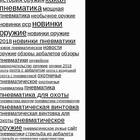
пневматика
мощная
пневматика
необычное оружие
новинки
новинки pcp
оружие
новинки оружие
новинки пневматики
2018
новости
новое пневматическое
обзоры
оружие
обзоры арбалетов
пневматики
оружейное
оружие
законодательство
оружие 2018
охота с арбалетом
охота
охота с воздушкой
охотничье
охота с пневматикой
пневматическое
охотничья
пневматика
пневматика
пневматика для охоты
пневматика магнум
пневматика супермагнум
пневматическая винтовка
пневматическая винтовка для
пневматическое
охоты
оружие
сайт
пневматическое ружье
пневматики
стрельба из арбалета
стрельба из пневматики
характеристики