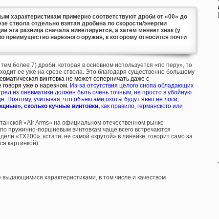
ным характеристикам примерно соответствуют дроби от «00» до
срезе ствола отдельно взятая дробина по скорости/энергии
ии эта разница сначала нивелируется, а затем меняет знак (у
во преимущество нарезного оружия, к которому относится почти
тем более 7) дроби, которая в основном используется «по перу», то
сходит ее уже на срезе ствола. Это благодаря существенно большему
евматическая винтовка не может соперничать даже с
 говоря уже о нарезном.
Из-за отсутствия целого снопа обладающих
рел из пневматики должен быть очень точным, не просто в убойную
це. Поэтому, учитывая, что объектами охоты будут явно не лоси,
ощные», сколько кучные винтовки,
как правило, германского или
танской «Air Arms» на официальном отечественном рынке
 по пружинно-поршневым винтовкам чаще всего встречаются
ели «TX200», кстати, не самой «крутой» в линейке, говорит само за
ся картинкой):
е выдающимися характеристиками, в том числе и качеством