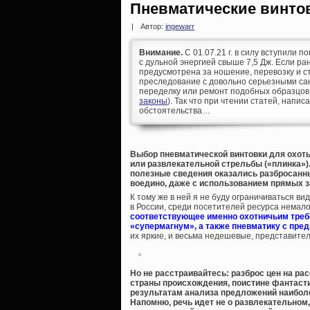
Пневматические винто
|
Автор:
ingewarr
Внимание.
С 01.07.21 г. в силу вступили п
с дульной энергией свыше 7,5 Дж. Если р
предусмотрена за ношение, перевозку и ст
преследование с довольно серьезными сан
переделку или ремонт подобных образцов
законы
). Так что при чтении статей, напис
обстоятельства…
Выбор пневматической винтовки для охоты
или развлекательной стрельбы («плинка»).
полезные сведения оказались разбросанны
воедино, даже с использованием прямых 
К тому же в ней я не буду ограничиваться 
в России, среди посетителей ресурса немало
соответствующее именно охотничьим треб
«супермагнум», а также пневматику с пред
их яркие, и весьма недешевые, представите
Но не расстраивайтесь: разброс цен на ра
страны происхождения, поистине фантасти
результатам анализа предложений наиболе
Напомню, речь идет не о развлекательном,