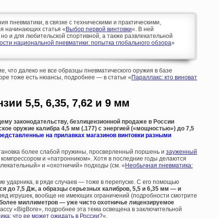
 пневматики, в связке с техническими и практическими,
я начинающих статья «
Выбор первой винтовки
«. В ней
 но и для любительской спортивной, а также развлекательной
ости национальной пневматики: попытка глобального обзора
»
ие, что далеко не все образцы пневматического оружия в базе
ре тоже есть нюансы, подробнее — в статье «
Параллакс: кто виноват
ии 5,5, 6,35, 7,62 и 9 мм
щему законодательству, безлицензионной продаже в России
ое оружие калибра 4,5 мм (.177) с энергией («мощностью») до 7,5
редставленные на прилавках магазинов винтовки разными
становка более слабой пружины, просверленный поршень и
зауженный
компрессором и «патронником». Хотя в последние годы делаются
лекательный» и «охотничий» подходы (см. «
Необычная пневматика:
е ударника, в ряде случаев — тоже в перепуске. С его помощью
 до 7,5 Дж, а образцы серьезных калибров, 5,5 и 6,35 мм — и
азряд игрушек, вообще не имеющих ограничений (подробности смотрите
 и более миллиметров — уже чисто охотничье лицензируемое
лассу «BigBore», подробнее эта тема освещена в заключительной
ка: что ее может ожидать в России?
«.