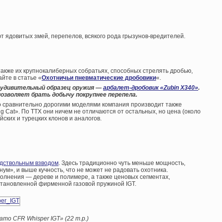
ют ядовитых змей, перепелов, всякого рода грызунов-вредителей.
также их крупнокалиберных собратьях, способных стрелять дробью,
йте в статье «
Охотничьи пневматические дробовики
«.
е удивительный образец оружия —
арбалет-дробовик «Zubin X340»
.
 позволяет брать добычу покрупнее перепела.
о сравнительно дорогими моделями компания производит также
 Cat». По ТТХ они ничем не отличаются от остальных, но цена (около
йских и турецких клонов и аналогов.
дствольным взводом
. Здесь традиционно чуть меньше мощность,
нум», и выше кучность, что не может не радовать охотника.
олнения — дереве и полимере, а также ценовых сегментах,
становленной фирменной газовой пружиной IGT.
amo CFR Whisper IGT» (22 т.р.)