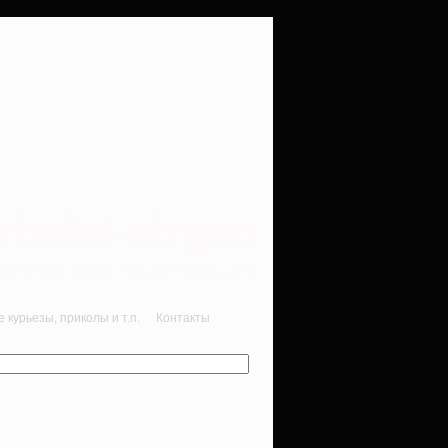
rbalet-airgun
вматика для начинающих
курьезы, приколы и т.п.
Контакты