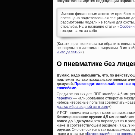
покупателя найдется подходящий вариант.
Именно финансовым аспектам приобретения
посвящена подготовленная специально дл
рассмотрены модели не только для охоты,
стрельбы. Ну, а название статьи «
Особенн
говорит само за себя…
(Кстати, при чтении статьи обратите вниман
оснащены оптическими прицелами. В их выбо
и что делать?
«).
О пневматике без лиценз
Думаю, надо напомнить, что, по действую
подлежит только гражданское пневматическ
джоулей.
Производители ослабляют все п
способами.
Среди основных для ППП калибра 4,5 мм: у
перепуск
— калиброванное отверстие между 
небезынтересные попытки совместить «разв
два калибра в одной винтовке
«).
У PCP-пневматики секрет кроется в механизм
безлицензионное оружие 4,5 мм ослабляется
вовсе до 3 джоулей
, что переводит их в р
ниже, в соответствующем разделе).
7,62, 9
оружие
. Оно относится к так называемому к
главе и в статье «
Крупнокалиберная пневмати