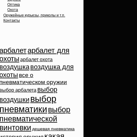
Оптика
Охота
Оружейные курьезы, приколы и т.п.
Контакты
Облако тэгов
арбалет
арбалет для
охоты
арбалет охота
воздушка
воздушка для
охоты
все о
пневматическом оружии
выбор
выбор арбалета
выбор
воздушки
пневматики
выбор
пневматической
винтовки
дешевая пневматика
какая
история оружия