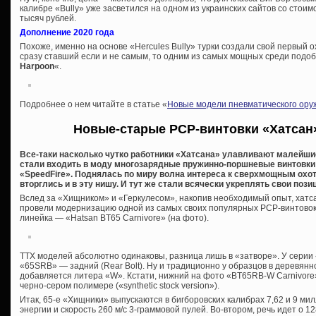
калибре «Bully» уже засветился на одном из украинских сайтов со стоим
тысяч рублей.
Дополнение 2020 года
Похоже, именно на основе «Hercules Bully» турки создали свой первый 
сразу ставший если и не самым, то одним из самых мощных среди подо
Harpoon
«.
Подробнее о нем читайте в статье «
Новые модели пневматического оруж
Новые-старые PCP-винтовки «Хатсан»
Все-таки насколько чутко работники «Хатсана» улавливают малейши
стали входить в моду многозарядные пружинно-поршневые винтовки 
«SpeedFire». Поднялась по миру волна интереса к сверхмощным ох
вторглись и в эту нишу. И тут же стали всячески укреплять свои пози
Вслед за «Хищником» и «Геркулесом», накопив необходимый опыт, хатс
провели модернизацию одной из самых своих популярных PCP-винтовок
линейка — «Hatsan BT65 Carnivore» (на фото).
ТТХ моделей абсолютно одинаковы, разница лишь в «затворе». У серии «6
«65SRB» — задний (Rear Bolt). Ну и традиционно у образцов в деревянн
добавляется литера «W». Кстати, нижний на фото «BT65RB-W Carnivore»
черно-сером полимере («synthetic stock version»).
Итак, 65-е «Хищники» выпускаются в бигборовских калибрах 7,62 и 9 ми
энергии и скорость 260 м/с 3-граммовой пулей. Во-втором, речь идет о 12