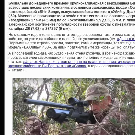
Буквально до недавнего времени крупнокалиберная сверхмощная Би
всего лишь нескольких компаний, в основном заокеанских, вроде «Q
южнокорейской «Shin Sung», выпускающей знаменитого «Убийцу Драко
(.50). Массовые производители особо в этот сегмент не совались, о
«воздушек» 177-м (4,5 мм) плюс «охотничьими» 5,5 да 6,35 мм. И ли
американском континенте популярности зверовой охоты с пневматик
калибры .30 (7,62) и .38/.357 (9 мм).
Но с каждым годом количество штатов, где разрешена такого рода охота,
койотов, но уже и на кабанов и оленей, все увеличивалось (см.
«Дорого и
Первыми на это отреагировали, понятно, сами американцы, тот же «Qu
модель «LA Outlaw .458». За ними подтянулись те же корейцы, но, опять-
А в последний год-два как будто некая стена рухнула, и вот некогда жи
производителей сверхмощной пневматики пополнили испанцы и немцы. 
статьях
«Umarex Hammer»: самая мощная на планете пневматическая в
крупнокалиберные БигБор-винтовки «Gamo»
, а герои сегодняшнего рас
«Hatsan».