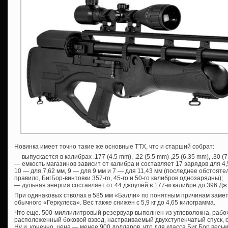
Новинка имеет точно такие же основные ТТХ, что и старший собрат:
— выпускается в калибрах .177 (4.5 mm), .22 (5.5 mm) ,25 (6.35 mm), .30 (7
— емкость магазинов зависит от калибра и составляет 17 зарядов для 4,5
10 — для 7,62 мм, 9 — для 9 мм и 7 — для 11,43 мм (последнее обстоятел
правило, БигБор-винтовки 357-го, 45-го и 50-го калибров однозарядны);
— дульная энергия составляет от 44 джоулей в 177-м калибре до 396 Дж 
При одинаковых стволах в 585 мм «Балли» по понятным причинам замет
обычного «Геркулеса». Вес также снижен с 5,9 кг до 4,65 килограмма.
Что еще. 500-миллилитровый резервуар выполнен из углеволокна, рабо
расположенный боковой взвод, настраиваемый двухступенчатый спуск, 
Ну и, конечно, цена — менее 900 долларов, что для класса Биг Бор весь