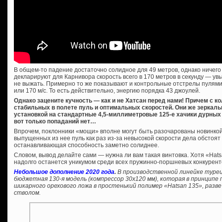
В общем-то падение достаточно солидное для 49 метров, однако ничего 
декларируют для Карнивора скорость всего в 170 метров в секунду — ув
не выжать. Примерно то же показывают и контрольные отстрелы пулями 44
или 170 м/с. То есть действительно, энергию порядка 43 джоулей.
Однако зацените кучность — как и не Хатсан перед нами! Причем с 
стабильных в полете пуль и оптимальных скоростей. Они же зеркал
установкой на стандартные 4,5-миллиметровые 125-е хачики дурных п
вот только попаданий нет…
Впрочем, поклонники «мощи» вполне могут быть разочарованы новинко
выпущенных из нее пуль как раз из-за невысокой скорости дела обстоят 
останавливающая способность заметно солиднее.
Словом, вывод делайте сами — нужна ли вам такая винтовка. Хотя «Hats
надолго останется уникумом среди всех пружинно-поршневых конкурент
Небольшое дополнение 2020 года
.
В производственной линейке турец
бюджетная 130-я модель (компрессор 30х120 мм), которая в принцип
шикарного орехового ложа в простенький полимер «Hatsan 135», разв
стволом.