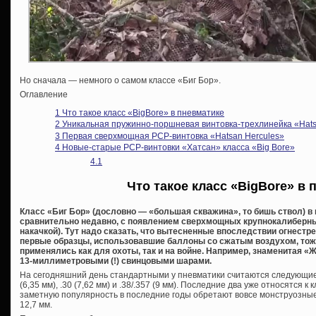
Но сначала — немного о самом классе «Биг Бор».
Оглавление
1
Что такое класс «BigBore» в пневматике
2
Уникальная пружинно-поршневая винтовка-трехлинейка «Hats
3
Первая сверхмощная PCP-винтовка «Hatsan Hercules»
4
Новые-старые PCP-винтовки «Хатсан» класса «Big Bore»
4.1
Что такое класс «BigBore» в 
Класс «Биг Бор» (дословно — «большая скважина», то бишь ствол) в
сравнительно недавно, с появлением сверхмощных крупнокалиберны
накачкой). Тут надо сказать, что вытесненные впоследствии огнестр
первые образцы, использовавшие баллоны со сжатым воздухом, тож
применялись как для охоты, так и на войне. Например, знаменитая «
13-миллиметровыми (!) свинцовыми шарами.
На сегодняшний день стандартными у пневматики считаются следующие кал
(6,35 мм), .30 (7,62 мм) и .38/.357 (9 мм). Последние два уже относятся к 
заметную популярность в последние годы обретают вовсе монструозные .4
12,7 мм.