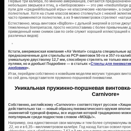
Первые три калибра, по мнению американцев, считаются предназначенн
небольших зверьков и птиц, а «бигборовские» — это уже «medium/large 
пули для «средней/большой игры» не классические «воланчики», а снар
полнотелые. Хотя на стыке классов можно столкнуться с некоей эклектик
часто применяются полнотелки, а из 9-миллиметровок стреляют «катуш
Естественно, мощь винтовок «BigBore» с дульной энергией в сотни джоу
тяжеленных боеприпасов, просто несопоставима с более привычными д
приведенный ниже снимок сам по себе служит хорошей иллюстрацией к 
различных видов):
Кстати, американская компания «Air Venturi» создала специальные 
предназначенные для стрельбы из PCP-винтовок 50-го и 357-го калиб
уникальную двустволку 12,7 мм, способную стрелять не только ими
пулями, но и дробью! Подробнее — в статьях «
Стрелы для пневмати
дробовики
«.
Итак, перейдем собственно к новейшим моделям могучих турецких винто
по сей день представителя пружинно-поршневой пневматики.
Уникальная пружинно-поршневая винтовка
Carnivore»
Собственно, английскому «Carnovore» соответствует русское «Хищни
действительно так — новый образец пневматического оружия вполне
знаменитой турецкой фирмы, все изделия которой традиционно можн
популярным среди подростков словом «МОЩЬ!».
Например, она единственная свои магнумы и тем более супермагнумы вы
.22, но и в 6,35—миллиметровом калибре. Год назад Хатсан освоил про
«Hercules» как в «бигборовских» 7,62 и 9 мм, так и вовсе уж монструозном