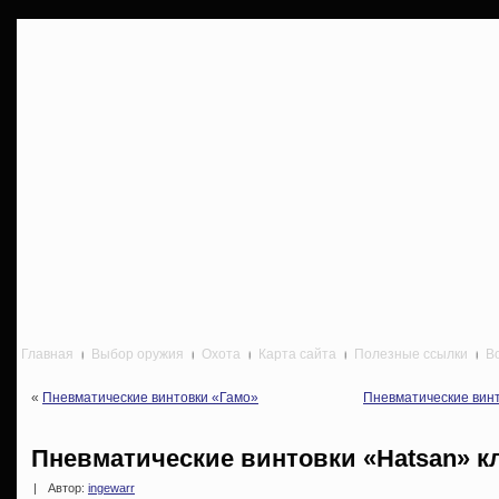
Главная
Выбор оружия
Охота
Карта сайта
Полезные ссылки
В
«
Пневматические винтовки «Гамо»
Пневматические винт
Пневматические винтовки «Hatsan» кл
|
Автор:
ingewarr