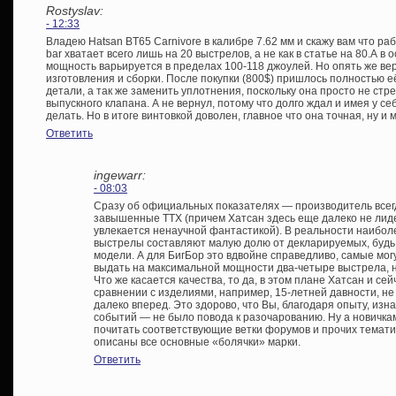
Rostyslav:
- 12:33
Владею Hatsan BT65 Carnivore в калибре 7.62 мм и скажу вам что ра
bar хватает всего лишь на 20 выстрелов, а не как в статье на 80.А в 
мощность варьируется в пределах 100-118 джоулей. Но опять же верн
изготовления и сборки. После покупки (800$) пришлось полностью 
детали, а так же заменить уплотнения, поскольку она просто не стре
выпускного клапана. А не вернул, потому что долго ждал и имея у се
делать. Но в итоге винтовкой доволен, главное что она точная, ну и
Ответить
ingewarr:
- 08:03
Сразу об официальных показателях — производитель всег
завышенные ТТХ (причем Хатсан здесь еще далеко не лиде
увлекается ненаучной фантастикой). В реальности наибол
выстрелы составляют малую долю от декларируемых, будь
модели. А для БигБор это вдвойне справедливо, самые мо
выдать на максимальной мощности два-четыре выстрела, н
Что же касается качества, то да, в этом плане Хатсан и сейч
сравнении с изделиями, например, 15-летней давности, не
далеко вперед. Это здорово, что Вы, благодаря опыту, изн
событий — не было повода к разочарованию. Ну а новичка
почитать соответствующие ветки форумов и прочих темати
описаны все основные «болячки» марки.
Ответить