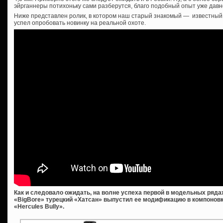
эйрганнеры потихоньку сами разберутся, благо подобный опыт уже давн
Ниже представлен ролик, в котором наш старый знакомый — известны
успел опробовать новинку на реальной охоте.
Как и следовало ожидать, на волне успеха первой в модельных ряд
«BigBore» турецкий «Хатсан» выпустил ее модификацию в компонов
«Hercules Bully».