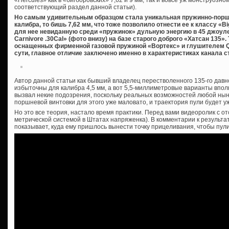
соответствующий раздел данной статьи).
Но самым удивительным образцом стала уникальная пружинно-порш
калибра, то бишь 7,62 мм, что тоже позволило отнести ее к классу «
для нее невиданную среди «пружинок» дульную энергию в 45 джоуле
Carnivore .30Cal» (фото внизу) на базе старого доброго «Хатсан 135».
оснащенных фирменной газовой пружиной «Вортекс» и глушителем QE 
сути, главное отличие заключено именно в характеристиках канала с
Автор данной статьи как бывший владелец перестволенного 135-го давн
избыточны для калибра 4,5 мм, а вот 5,5-миллиметровые варианты вполн
вызвал некие подозрения, поскольку реальных возможностей любой ны
поршневой винтовки для этого уже маловато, и траектория пули будет уж
Но это все теория, настало время практики. Перед вами видеоролик с от
метрической системой в Штатах напряженка). В комментарии к результ
показывает, куда ему пришлось вынести точку прицеливания, чтобы пул