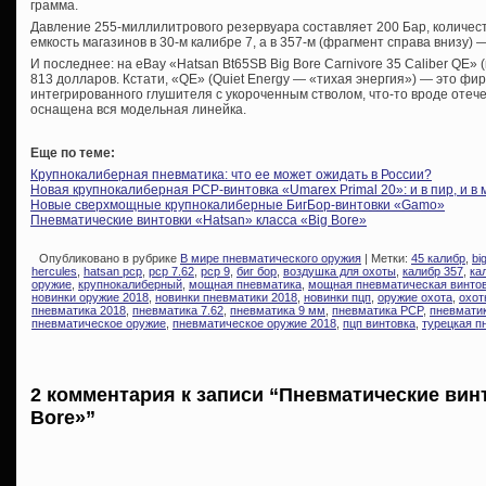
грамма.
Давление 255-миллилитрового резервуара составляет 200 Бар, количест
емкость магазинов в 30-м калибре 7, а в 357-м (фрагмент справа внизу) —
И последнее: на eBay «Hatsan Bt65SB Big Bore Carnivore 35 Caliber QE» 
813 долларов. Кстати, «QE» (Quiet Energy — «тихая энергия») — это ф
интегрированного глушителя с укороченным стволом, что-то вроде оте
оснащена вся модельная линейка.
Еще по теме:
Крупнокалиберная пневматика: что ее может ожидать в России?
Новая крупнокалиберная PCP-винтовка «Umarex Primal 20»: и в пир, и в 
Новые сверхмощные крупнокалиберные БигБор-винтовки «Gamo»
Пневматические винтовки «Hatsan» класса «Big Bore»
Опубликовано в рубрике
В мире пневматического оружия
| Метки:
45 калибр
,
bi
hercules
,
hatsan pcp
,
pcp 7.62
,
pcp 9
,
биг бор
,
воздушка для охоты
,
калибр 357
,
ка
оружие
,
крупнокалиберный
,
мощная пневматика
,
мощная пневматическая винто
новинки оружие 2018
,
новинки пневматики 2018
,
новинки пцп
,
оружие охота
,
охот
пневматика 2018
,
пневматика 7.62
,
пневматика 9 мм
,
пневматика PCP
,
пневмати
пневматическое оружие
,
пневматическое оружие 2018
,
пцп винтовка
,
турецкая п
2 комментария к записи “Пневматические винт
Bore»”