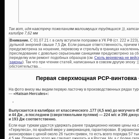
Так вот, идя навстречу пожеланиям малоимущих трудящихся :)), хатс
калибре 7,62 мм
Внимание.
С 01.07.21 г. в силу вступили поправки в УК РФ (ст. 222 и 22
дульной энергией свыше 7,5 Дж. Если раньше ответственность, причем
предусмотрена за ношение, перевозку и стрельбу в границах населенны
преследование с довольно серьезными санкциями предусмотрено за сбы
переделку или ремонт подобных образцов (см.
Сколь веревочка не вей
законы
). Так что при чтении статей, написанных в совсем другую эпоху :
обстоятельства…
Первая сверхмощная PCP-винтовка
На фото внизу мы видим первую ласточку в производственных рядах тур
—
«Hatsan Hercules»:
Выпускается в калибрах от классического .177 (4,5 мм) до могучего 45
и 44 Дж , в последнем (сверхтяжелыми пулями) — 224 м/с и 396 джоу
и 193 Дж соответственно.
Если еще туркам удастся удержать ранее традиционно низкие цены на с
«Геркулеса», по крайней мере у американцев, гарантирован. В украинск
анонсирован с ценой около 26 тысяч гривен, то есть всего порядка 57 т
4,5 мм. Примерно этого же следует ожидать и в России. Ну, а с более 