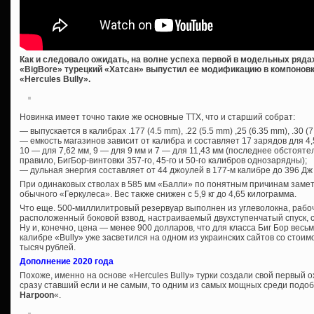
Как и следовало ожидать, на волне успеха первой в модельных ряд
«BigBore» турецкий «Хатсан» выпустил ее модификацию в компонов
«Hercules Bully».
Новинка имеет точно такие же основные ТТХ, что и старший собрат:
— выпускается в калибрах .177 (4.5 mm), .22 (5.5 mm) ,25 (6.35 mm), .30 (7
— емкость магазинов зависит от калибра и составляет 17 зарядов для 4,5
10 — для 7,62 мм, 9 — для 9 мм и 7 — для 11,43 мм (последнее обстоятел
правило, БигБор-винтовки 357-го, 45-го и 50-го калибров однозарядны);
— дульная энергия составляет от 44 джоулей в 177-м калибре до 396 Дж 
При одинаковых стволах в 585 мм «Балли» по понятным причинам замет
обычного «Геркулеса». Вес также снижен с 5,9 кг до 4,65 килограмма.
Что еще. 500-миллилитровый резервуар выполнен из углеволокна, рабо
расположенный боковой взвод, настраиваемый двухступенчатый спуск, 
Ну и, конечно, цена — менее 900 долларов, что для класса Биг Бор весь
калибре «Bully» уже засветился на одном из украинских сайтов со стоим
тысяч рублей.
Дополнение 2020 года
Похоже, именно на основе «Hercules Bully» турки создали свой первый 
сразу ставший если и не самым, то одним из самых мощных среди подо
Harpoon
«.