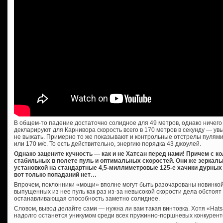
В общем-то падение достаточно солидное для 49 метров, однако ничего 
декларируют для Карнивора скорость всего в 170 метров в секунду — ув
не выжать. Примерно то же показывают и контрольные отстрелы пулями 44
или 170 м/с. То есть действительно, энергию порядка 43 джоулей.
Однако зацените кучность — как и не Хатсан перед нами! Причем с 
стабильных в полете пуль и оптимальных скоростей. Они же зеркал
установкой на стандартные 4,5-миллиметровые 125-е хачики дурных п
вот только попаданий нет…
Впрочем, поклонники «мощи» вполне могут быть разочарованы новинко
выпущенных из нее пуль как раз из-за невысокой скорости дела обстоят 
останавливающая способность заметно солиднее.
Словом, вывод делайте сами — нужна ли вам такая винтовка. Хотя «Hats
надолго останется уникумом среди всех пружинно-поршневых конкурент