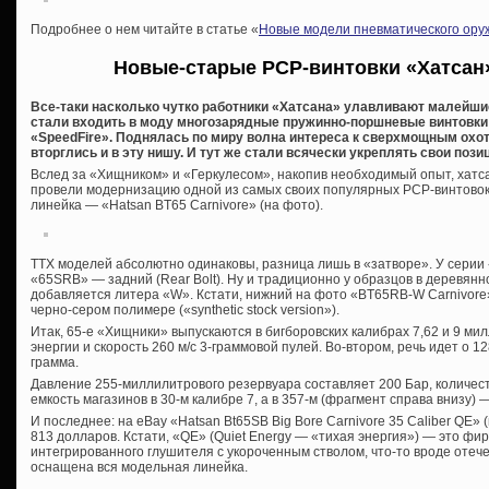
Подробнее о нем читайте в статье «
Новые модели пневматического оруж
Новые-старые PCP-винтовки «Хатсан»
Все-таки насколько чутко работники «Хатсана» улавливают малейши
стали входить в моду многозарядные пружинно-поршневые винтовки 
«SpeedFire». Поднялась по миру волна интереса к сверхмощным ох
вторглись и в эту нишу. И тут же стали всячески укреплять свои пози
Вслед за «Хищником» и «Геркулесом», накопив необходимый опыт, хатс
провели модернизацию одной из самых своих популярных PCP-винтовок
линейка — «Hatsan BT65 Carnivore» (на фото).
ТТХ моделей абсолютно одинаковы, разница лишь в «затворе». У серии «6
«65SRB» — задний (Rear Bolt). Ну и традиционно у образцов в деревянн
добавляется литера «W». Кстати, нижний на фото «BT65RB-W Carnivore»
черно-сером полимере («synthetic stock version»).
Итак, 65-е «Хищники» выпускаются в бигборовских калибрах 7,62 и 9 ми
энергии и скорость 260 м/с 3-граммовой пулей. Во-втором, речь идет о 12
грамма.
Давление 255-миллилитрового резервуара составляет 200 Бар, количест
емкость магазинов в 30-м калибре 7, а в 357-м (фрагмент справа внизу) —
И последнее: на eBay «Hatsan Bt65SB Big Bore Carnivore 35 Caliber QE» 
813 долларов. Кстати, «QE» (Quiet Energy — «тихая энергия») — это ф
интегрированного глушителя с укороченным стволом, что-то вроде оте
оснащена вся модельная линейка.