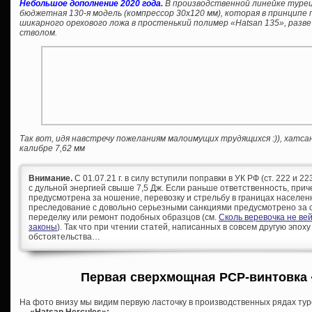
Небольшое дополнение 2020 года
.
В производственной линейке турец
бюджетная 130-я модель (компрессор 30х120 мм), которая в принцип
шикарного орехового ложа в простенький полимер «Hatsan 135», разв
стволом.
Так вот, идя навстречу пожеланиям малоимущих трудящихся :)), хатс
калибре 7,62 мм
Внимание.
С 01.07.21 г. в силу вступили поправки в УК РФ (ст. 222 и 
с дульной энергией свыше 7,5 Дж. Если раньше ответственность, при
предусмотрена за ношение, перевозку и стрельбу в границах населен
преследование с довольно серьезными санкциями предусмотрено за с
переделку или ремонт подобных образцов (см.
Сколь веревочка не ве
законы
). Так что при чтении статей, написанных в совсем другую эпоху
обстоятельства…
Первая сверхмощная PCP-винтовка
На фото внизу мы видим первую ласточку в производственных рядах тур