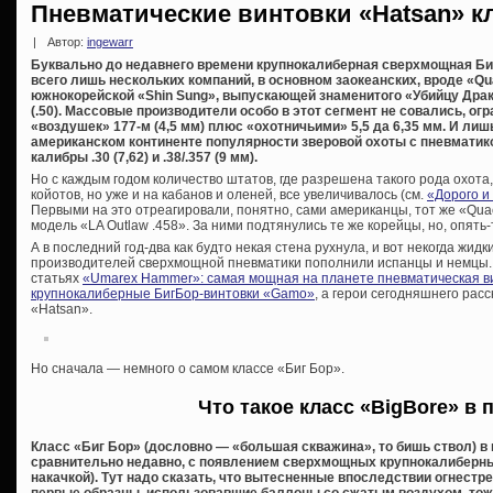
Пневматические винтовки «Hatsan» кл
|
Автор:
ingewarr
Буквально до недавнего времени крупнокалиберная сверхмощная Би
всего лишь нескольких компаний, в основном заокеанских, вроде «Q
южнокорейской «Shin Sung», выпускающей знаменитого «Убийцу Драко
(.50). Массовые производители особо в этот сегмент не совались, о
«воздушек» 177-м (4,5 мм) плюс «охотничьими» 5,5 да 6,35 мм. И ли
американском континенте популярности зверовой охоты с пневматик
калибры .30 (7,62) и .38/.357 (9 мм).
Но с каждым годом количество штатов, где разрешена такого рода охота,
койотов, но уже и на кабанов и оленей, все увеличивалось (см.
«Дорого и
Первыми на это отреагировали, понятно, сами американцы, тот же «Qu
модель «LA Outlaw .458». За ними подтянулись те же корейцы, но, опять-
А в последний год-два как будто некая стена рухнула, и вот некогда жи
производителей сверхмощной пневматики пополнили испанцы и немцы. 
статьях
«Umarex Hammer»: самая мощная на планете пневматическая в
крупнокалиберные БигБор-винтовки «Gamo»
, а герои сегодняшнего рас
«Hatsan».
Но сначала — немного о самом классе «Биг Бор».
Что такое класс «BigBore» в 
Класс «Биг Бор» (дословно — «большая скважина», то бишь ствол) в
сравнительно недавно, с появлением сверхмощных крупнокалиберны
накачкой). Тут надо сказать, что вытесненные впоследствии огнестр