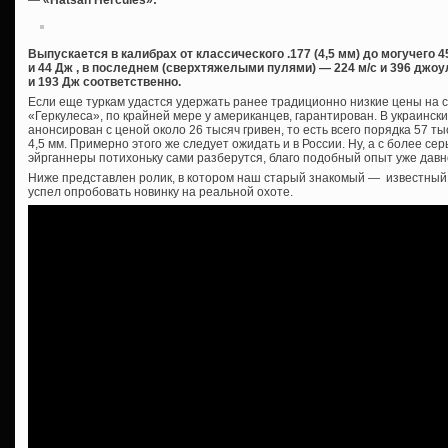
—
«Hatsan Hercules»:
Выпускается в калибрах от классического .177 (4,5 мм) до могучего 45
и 44 Дж , в последнем (сверхтяжелыми пулями) — 224 м/с и 396 джоу
и 193 Дж соответственно.
Если еще туркам удастся удержать ранее традиционно низкие цены на с
«Геркулеса», по крайней мере у американцев, гарантирован. В украинск
анонсирован с ценой около 26 тысяч гривен, то есть всего порядка 57 т
4,5 мм. Примерно этого же следует ожидать и в России. Ну, а с более 
эйрганнеры потихоньку сами разберутся, благо подобный опыт уже давн
Ниже представлен ролик, в котором наш старый знакомый — известны
успел опробовать новинку на реальной охоте.