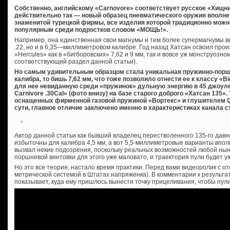
Собственно, английскому «Carnovore» соответствует русское «Хищни
действительно так — новый образец пневматического оружия вполне
знаменитой турецкой фирмы, все изделия которой традиционно можн
популярным среди подростков словом «МОЩЬ!».
Например, она единственная свои магнумы и тем более супермагнумы вы
.22, но и в 6,35—миллиметровом калибре. Год назад Хатсан освоил про
«Hercules» как в «бигборовских» 7,62 и 9 мм, так и вовсе уж монструозном
соответствующий раздел данной статьи).
Но самым удивительным образцом стала уникальная пружинно-порш
калибра, то бишь 7,62 мм, что тоже позволило отнести ее к классу «
для нее невиданную среди «пружинок» дульную энергию в 45 джоуле
Carnivore .30Cal» (фото внизу) на базе старого доброго «Хатсан 135».
оснащенных фирменной газовой пружиной «Вортекс» и глушителем QE 
сути, главное отличие заключено именно в характеристиках канала с
Автор данной статьи как бывший владелец перестволенного 135-го давн
избыточны для калибра 4,5 мм, а вот 5,5-миллиметровые варианты вполн
вызвал некие подозрения, поскольку реальных возможностей любой ны
поршневой винтовки для этого уже маловато, и траектория пули будет уж
Но это все теория, настало время практики. Перед вами видеоролик с от
метрической системой в Штатах напряженка). В комментарии к результ
показывает, куда ему пришлось вынести точку прицеливания, чтобы пул