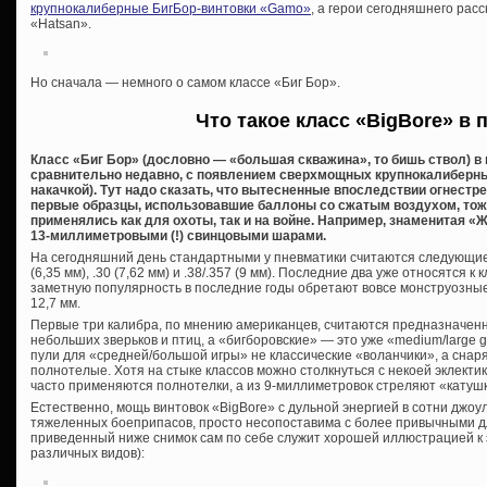
крупнокалиберные БигБор-винтовки «Gamo»
, а герои сегодняшнего рас
«Hatsan».
Но сначала — немного о самом классе «Биг Бор».
Что такое класс «BigBore» в 
Класс «Биг Бор» (дословно — «большая скважина», то бишь ствол) в
сравнительно недавно, с появлением сверхмощных крупнокалиберны
накачкой). Тут надо сказать, что вытесненные впоследствии огнестр
первые образцы, использовавшие баллоны со сжатым воздухом, тож
применялись как для охоты, так и на войне. Например, знаменитая «
13-миллиметровыми (!) свинцовыми шарами.
На сегодняшний день стандартными у пневматики считаются следующие кал
(6,35 мм), .30 (7,62 мм) и .38/.357 (9 мм). Последние два уже относятся к 
заметную популярность в последние годы обретают вовсе монструозные .4
12,7 мм.
Первые три калибра, по мнению американцев, считаются предназначенн
небольших зверьков и птиц, а «бигборовские» — это уже «medium/large 
пули для «средней/большой игры» не классические «воланчики», а снар
полнотелые. Хотя на стыке классов можно столкнуться с некоей эклектик
часто применяются полнотелки, а из 9-миллиметровок стреляют «катуш
Естественно, мощь винтовок «BigBore» с дульной энергией в сотни джоу
тяжеленных боеприпасов, просто несопоставима с более привычными д
приведенный ниже снимок сам по себе служит хорошей иллюстрацией к 
различных видов):