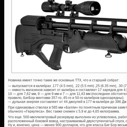
Новинка имеет точно такие же основные ТТХ, что и старший собрат:
— выпускается в калибрах .177 (4.5 mm), .22 (5.5 mm) ,25 (6.35 mm), .30 (7
— емкость магазинов зависит от калибра и составляет 17 зарядов для 4,5
10 — для 7,62 мм, 9 — для 9 мм и 7 — для 11,43 мм (последнее обстоятел
правило, БигБор-винтовки 357-го, 45-го и 50-го калибров однозарядны);
— дульная энергия составляет от 44 джоулей в 177-м калибре до 396 Дж 
При одинаковых стволах в 585 мм «Балли» по понятным причинам замет
обычного «Геркулеса». Вес также снижен с 5,9 кг до 4,65 килограмма.
Что еще. 500-миллилитровый резервуар выполнен из углеволокна, рабо
расположенный боковой взвод, настраиваемый двухступенчатый спуск, 
Ну и, конечно, цена — менее 900 долларов, что для класса Биг Бор весь