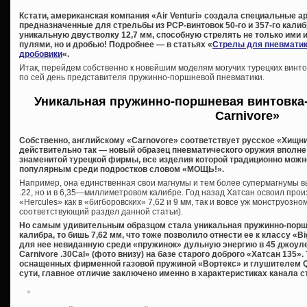
Кстати, американская компания «Air Venturi» создала специальные 
предназначенные для стрельбы из PCP-винтовок 50-го и 357-го калиб
уникальную двустволку 12,7 мм, способную стрелять не только ими
пулями, но и дробью! Подробнее — в статьях «
Стрелы для пневмати
дробовики
«.
Итак, перейдем собственно к новейшим моделям могучих турецких винто
по сей день представителя пружинно-поршневой пневматики.
Уникальная пружинно-поршневая винтовка
Carnivore»
Собственно, английскому «Carnovore» соответствует русское «Хищни
действительно так — новый образец пневматического оружия вполне
знаменитой турецкой фирмы, все изделия которой традиционно можн
популярным среди подростков словом «МОЩЬ!».
Например, она единственная свои магнумы и тем более супермагнумы вы
.22, но и в 6,35—миллиметровом калибре. Год назад Хатсан освоил про
«Hercules» как в «бигборовских» 7,62 и 9 мм, так и вовсе уж монструозном
соответствующий раздел данной статьи).
Но самым удивительным образцом стала уникальная пружинно-порш
калибра, то бишь 7,62 мм, что тоже позволило отнести ее к классу «
для нее невиданную среди «пружинок» дульную энергию в 45 джоуле
Carnivore .30Cal» (фото внизу) на базе старого доброго «Хатсан 135».
оснащенных фирменной газовой пружиной «Вортекс» и глушителем QE 
сути, главное отличие заключено именно в характеристиках канала с