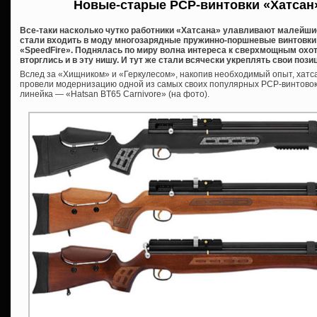
Новые-старые PCP-винтовки «Хатсан»
Все-таки насколько чутко работники «Хатсана» улавливают малейши
стали входить в моду многозарядные пружинно-поршневые винтовки 
«SpeedFire». Поднялась по миру волна интереса к сверхмощным ох
вторглись и в эту нишу. И тут же стали всячески укреплять свои пози
Вслед за «Хищником» и «Геркулесом», накопив необходимый опыт, хатс
провели модернизацию одной из самых своих популярных PCP-винтовок
линейка — «Hatsan BT65 Carnivore» (на фото).