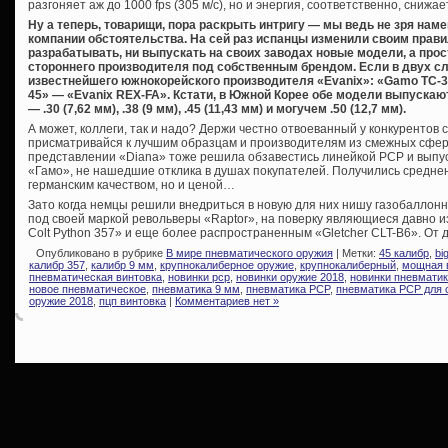
разгоняет аж до 1000 fps (305 м/с), но и энергия, соответственно, снижа
Ну а теперь, товарищи, пора раскрыть интригу — мы ведь не зря нам
компании обстоятельства. На сей раз испанцы изменили своим правил
разрабатывать, ни выпускать на своих заводах новые модели, а про
стороннего производителя под собственным брендом. Если в двух сл
известнейшего южнокорейского производителя «Evanix»: «Gamo TC-3
45» — «Evanix REX-FA». Кстати, в Южной Корее обе модели выпускаю
— .30 (7,62 мм), .38 (9 мм), .45 (11,43 мм) и могучем .50 (12,7 мм).
А может, коллеги, так и надо? Держи честно отвоеванный у конкурентов 
присматривайся к лучшим образцам и производителям из смежных сфер
представлении «Diana» тоже решила обзавестись линейкой PCP и выпуст
«Гамо», не нашедшие отклика в душах покупателей. Получились среднен
германским качеством, но и ценой…
Зато когда немцы решили внедриться в новую для них нишу газобаллонн
под своей маркой револьверы «Raptor», на поверку являющиеся давно и
Colt Python 357» и еще более распространенным «Gletcher CLT-B6». От
Опубликовано в рубрике
В мире пневматического оружия
| Метки:
45 калибр
,
bi
калибр 357
,
калибр 9 мм
,
крупнокалиберное оружие
,
крупнокалиберный
,
мощная 
пневматическая винтовка
,
новинки pcp
,
новинки оружие 2018
,
новинки пневмати
новое пневматическое
,
пневматика 9 мм
,
пневматика PCP
,
пневматика PCP для 
оружие 2018
,
пцп винтовка
|
Комментариев нет »