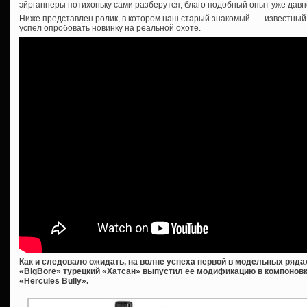
эйрганнеры потихоньку сами разберутся, благо подобный опыт уже давн
Ниже представлен ролик, в котором наш старый знакомый — известны
успел опробовать новинку на реальной охоте.
Как и следовало ожидать, на волне успеха первой в модельных ряд
«BigBore» турецкий «Хатсан» выпустил ее модификацию в компонов
«Hercules Bully».