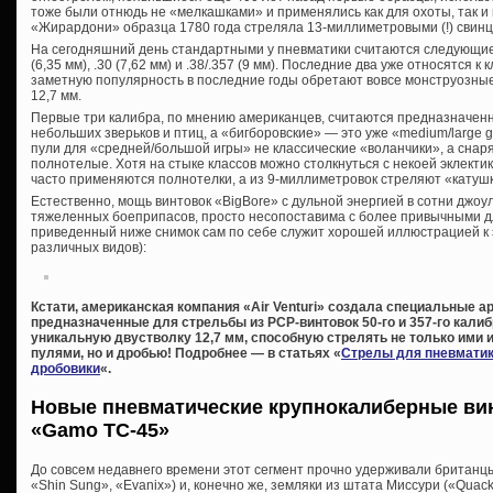
тоже были отнюдь не «мелкашками» и применялись как для охоты, так и
«Жирардони» образца 1780 года стреляла 13-миллиметровыми (!) свин
На сегодняшний день стандартными у пневматики считаются следующие кал
(6,35 мм), .30 (7,62 мм) и .38/.357 (9 мм). Последние два уже относятся к 
заметную популярность в последние годы обретают вовсе монструозные .4
12,7 мм.
Первые три калибра, по мнению американцев, считаются предназначенн
небольших зверьков и птиц, а «бигборовские» — это уже «medium/large 
пули для «средней/большой игры» не классические «воланчики», а снар
полнотелые. Хотя на стыке классов можно столкнуться с некоей эклектик
часто применяются полнотелки, а из 9-миллиметровок стреляют «катуш
Естественно, мощь винтовок «BigBore» с дульной энергией в сотни джоу
тяжеленных боеприпасов, просто несопоставима с более привычными д
приведенный ниже снимок сам по себе служит хорошей иллюстрацией к 
различных видов):
Кстати, американская компания «Air Venturi» создала специальные 
предназначенные для стрельбы из PCP-винтовок 50-го и 357-го калиб
уникальную двустволку 12,7 мм, способную стрелять не только ими
пулями, но и дробью! Подробнее — в статьях «
Стрелы для пневмати
дробовики
«.
Новые пневматические крупнокалиберные вин
«Gamo TC-45»
До совсем недавнего времени этот сегмент прочно удерживали британцы
«Shin Sung», «Evanix») и, конечно же, земляки из штата Миссури («Qua