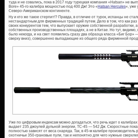
туда и не совались, пока в 2017 году турецкая компания «Hatsan» не вы
Bore» 45-го калибра мощностью под 400 Дж! Это «
Hatsan Hercules
«, уже
Северо-Американском континенте.
Ну и кто же такое стерпит!? Правда, в отличие от турок, испанцы не ста
нестандартным для фирменных традиций путем. Дело в том, что как ра
своих конкурентов тем, что выпускает оружие собственной разработки, а
собственных производственных площадях, а не в Китае. Но тут, видимо
было некогда, и на свет появились сразу два образца класса «Биг Бор
сверху вниз), совершенно выпадающие из общего ряда фирменной прод
Уже по цифровым индексам можно догадаться, что речь идет о калибрах .38
выдает 235 джоулей дульной энергии, ТС-45 — 542 Дж. Скоростные пока
полностью зависят от веса снаряда. Так, в 45-м калибре производитель
охотничьи 350-грановые пули, так и непонятно для чего нужные сверхле