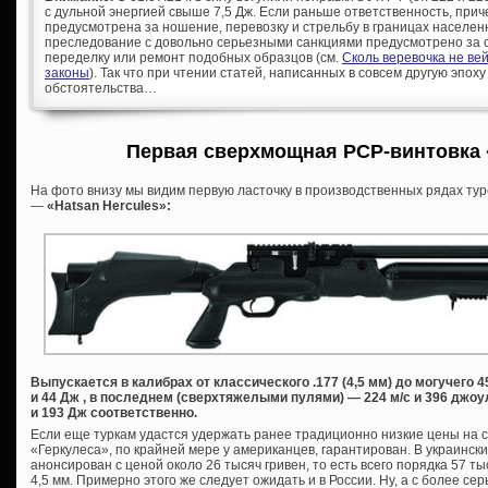
с дульной энергией свыше 7,5 Дж. Если раньше ответственность, при
предусмотрена за ношение, перевозку и стрельбу в границах населен
преследование с довольно серьезными санкциями предусмотрено за с
переделку или ремонт подобных образцов (см.
Сколь веревочка не ве
законы
). Так что при чтении статей, написанных в совсем другую эпоху
обстоятельства…
Первая сверхмощная PCP-винтовка
На фото внизу мы видим первую ласточку в производственных рядах тур
—
«Hatsan Hercules»:
Выпускается в калибрах от классического .177 (4,5 мм) до могучего 45
и 44 Дж , в последнем (сверхтяжелыми пулями) — 224 м/с и 396 джоу
и 193 Дж соответственно.
Если еще туркам удастся удержать ранее традиционно низкие цены на с
«Геркулеса», по крайней мере у американцев, гарантирован. В украинск
анонсирован с ценой около 26 тысяч гривен, то есть всего порядка 57 т
4,5 мм. Примерно этого же следует ожидать и в России. Ну, а с более 