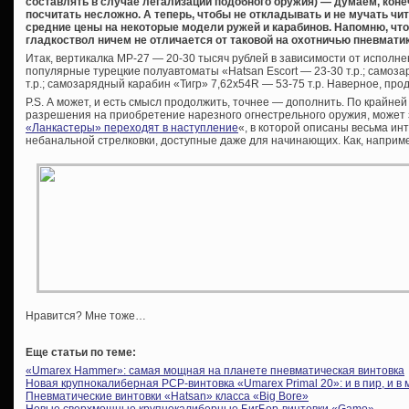
составлять в случае легализации подобного оружия) — думаем, коне
посчитать несложно. А теперь, чтобы не откладывать и не мучать чи
средние цены на некоторые модели ружей и карабинов. Напомню, чт
гладкоствол ничем не отличается от таковой на охотничью пневматик
Итак, вертикалка МР-27 — 20-30 тысяч рублей в зависимости от исполнен
популярные турецкие полуавтоматы «Hatsan Escort — 23-30 т.р.; самоз
т.р.; самозарядный карабин «Тигр» 7,62х54R — 53-75 т.р. Наверное, пр
P.S. А может, и есть смысл продолжить, точнее — дополнить. По крайней
разрешения на приобретение нарезного огнестрельного оружия, может
«Ланкастеры» переходят в наступление
«, в которой описаны весьма и
небанальной стрелковки, доступные даже для начинающих. Как, наприм
Нравится? Мне тоже…
Еще статьи по теме:
«Umarex Hammer»: самая мощная на планете пневматическая винтовка
Новая крупнокалиберная PCP-винтовка «Umarex Primal 20»: и в пир, и в 
Пневматические винтовки «Hatsan» класса «Big Bore»
Новые сверхмощные крупнокалиберные БигБор-винтовки «Gamo»