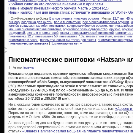
Убойная сила: на что способна пневматика и арбалеты
Новые модели пневматического оружия. Часть 5 (2024 год)
Новый калибр 7 мм для пневматики: встречайте инновацию от Wolfiek Gr
Опубликовано в рубрике
В мире пневматического оружия
| Метки:
12.7 мм
,
45 к
биг бор
,
воздушка для охоты
,
все о пневматике
,
все о пневматическом оружии
,
к
калибр воздушки
,
калибр пневматики
,
крупнокалиберное оружие
,
крупнокалибер
мощная пневматическая винтовка
,
оружейное законодательство
,
оружие
,
оружие
воздушкой
,
охота с пневматикой
,
охота с пневматической винтовкой
,
охотничье 
пневматика 12.7
,
пневматика 50
,
пневматика 7.62
,
пневматика 9 мм
,
пневматика
пневматика и закон
,
пневматическая винтовка для охоты
,
пневматическое ружье
пневматическая винтовка
|
Комментариев нет »
Пневматические винтовки «Hatsan» кл
|
Автор:
ingewarr
Буквально до недавнего времени крупнокалиберная сверхмощная Би
всего лишь нескольких компаний, в основном заокеанских, вроде «Q
южнокорейской «Shin Sung», выпускающей знаменитого «Убийцу Драко
(.50). Массовые производители особо в этот сегмент не совались, о
«воздушек» 177-м (4,5 мм) плюс «охотничьими» 5,5 да 6,35 мм. И ли
американском континенте популярности зверовой охоты с пневматик
калибры .30 (7,62) и .38/.357 (9 мм).
Но с каждым годом количество штатов, где разрешена такого рода охота,
койотов, но уже и на кабанов и оленей, все увеличивалось (см.
«Дорого и
Первыми на это отреагировали, понятно, сами американцы, тот же «Qu
модель «LA Outlaw .458». За ними подтянулись те же корейцы, но, опять-
А в последний год-два как будто некая стена рухнула, и вот некогда жи
производителей сверхмощной пневматики пополнили испанцы и немцы. 
статьях
«Umarex Hammer»: самая мощная на планете пневматическая в