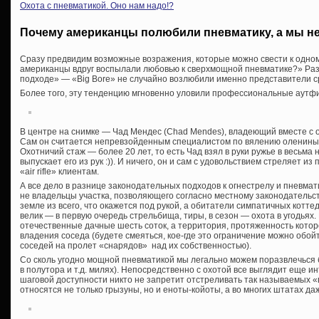
Охота с пневматикой. Оно нам надо!?
Почему американцы полюбили пневматику, а мы н
Сразу предвидим возможные возражения, которые можно свести к одно
американцы вдруг воспылали любовью к сверхмощной пневматике?» Разга
подходе» — «Big Bore» не случайно возлюбили именно представители с
Более того, эту тенденцию мгновенно уловили профессиональные аутф
В центре на снимке — Чад Мендес (Chad Mendes), владеющий вместе с о
Сам он считается непревзойденным специалистом по вялению оленины
Охотничий стаж — более 20 лет, то есть Чад взял в руки ружье в весьма
выпускает его из рук :)). И ничего, он и сам с удовольствием стреляет и
«air rifle» клиентам.
А все дело в разнице законодательных подходов к огнестрелу и пневма
не владельцы участка, позволяющего согласно местному законодательс
земле из всего, что окажется под рукой, а обитатели симпатичных котте
велик — в первую очередь стрельбища, тиры, в сезон — охота в угодьях.
отечественные дачные шесть соток, а территория, протяженность котор
владения соседа (будете смеяться, кое-где это ограничение можно обой
соседей на пролет «снарядов» над их собственностью).
Со сколь угодно мощной пневматикой мы легально можем поразвлечься 
в полутора и т.д. милях). Непосредственно с охотой все выглядит еще ин
шаговой доступности никто не запретит отстреливать так называемых «
относятся не только грызуны, но и еноты-койоты, а во многих штатах да