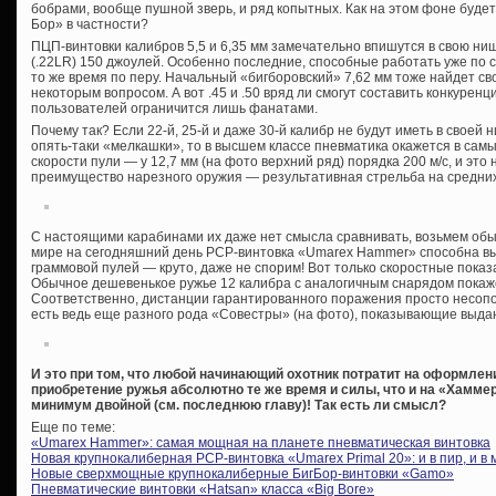
бобрами, вообще пушной зверь, и ряд копытных. Как на этом фоне буде
Бор» в частности?
ПЦП-винтовки калибров 5,5 и 6,35 мм замечательно впишутся в свою ни
(.22LR) 150 джоулей. Особенно последние, способные работать уже по с
то же время по перу. Начальный «бигборовский» 7,62 мм тоже найдет с
некоторым вопросом. А вот .45 и .50 вряд ли смогут составить конкуренц
пользователей ограничится лишь фанатами.
Почему так? Если 22-й, 25-й и даже 30-й калибр не будут иметь в своей
опять-таки «мелкашки», то в высшем классе пневматика окажется в самы
скорости пули — у 12,7 мм (на фото верхний ряд) порядка 200 м/с, и это
преимущество нарезного оружия — результативная стрельба на средних
С настоящими карабинами их даже нет смысла сравнивать, возьмем обы
мире на сегодняшний день PCP-винтовка «Umarex Hammer» способна вы
граммовой пулей — круто, даже не спорим! Вот только скоростные показа
Обычное дешевенькое ружье 12 калибра с аналогичным снарядом покаже
Соответственно, дистанции гарантированного поражения просто несопо
есть ведь еще разного рода «Совестры» (на фото), показывающие выда
И это при том, что любой начинающий охотник потратит на оформле
приобретение ружья абсолютно те же время и силы, что и на «Хаммер
минимум двойной (см. последнюю главу)! Так есть ли смысл?
Еще по теме:
«Umarex Hammer»: самая мощная на планете пневматическая винтовка
Новая крупнокалиберная PCP-винтовка «Umarex Primal 20»: и в пир, и в 
Новые сверхмощные крупнокалиберные БигБор-винтовки «Gamo»
Пневматические винтовки «Hatsan» класса «Big Bore»