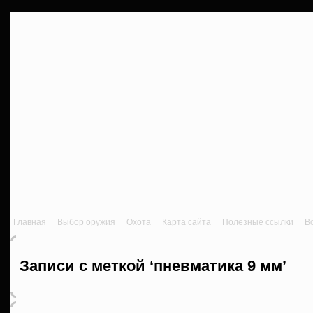
Главная
Выбор оружия
Охота
Карта сайта
Полезные ссылки
В
Записи с меткой ‘пневматика 9 мм’