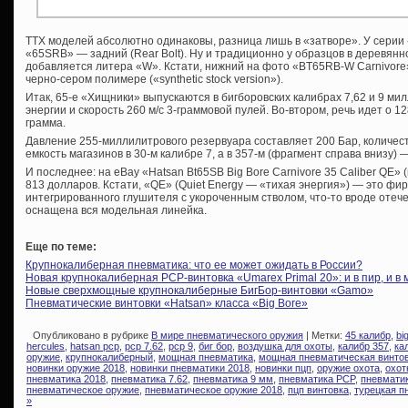
ТТХ моделей абсолютно одинаковы, разница лишь в «затворе». У серии «6
«65SRB» — задний (Rear Bolt). Ну и традиционно у образцов в деревянн
добавляется литера «W». Кстати, нижний на фото «BT65RB-W Carnivore»
черно-сером полимере («synthetic stock version»).
Итак, 65-е «Хищники» выпускаются в бигборовских калибрах 7,62 и 9 ми
энергии и скорость 260 м/с 3-граммовой пулей. Во-втором, речь идет о 12
грамма.
Давление 255-миллилитрового резервуара составляет 200 Бар, количест
емкость магазинов в 30-м калибре 7, а в 357-м (фрагмент справа внизу) —
И последнее: на eBay «Hatsan Bt65SB Big Bore Carnivore 35 Caliber QE» 
813 долларов. Кстати, «QE» (Quiet Energy — «тихая энергия») — это ф
интегрированного глушителя с укороченным стволом, что-то вроде оте
оснащена вся модельная линейка.
Еще по теме:
Крупнокалиберная пневматика: что ее может ожидать в России?
Новая крупнокалиберная PCP-винтовка «Umarex Primal 20»: и в пир, и в 
Новые сверхмощные крупнокалиберные БигБор-винтовки «Gamo»
Пневматические винтовки «Hatsan» класса «Big Bore»
Опубликовано в рубрике
В мире пневматического оружия
| Метки:
45 калибр
,
bi
hercules
,
hatsan pcp
,
pcp 7.62
,
pcp 9
,
биг бор
,
воздушка для охоты
,
калибр 357
,
ка
оружие
,
крупнокалиберный
,
мощная пневматика
,
мощная пневматическая винто
новинки оружие 2018
,
новинки пневматики 2018
,
новинки пцп
,
оружие охота
,
охот
пневматика 2018
,
пневматика 7.62
,
пневматика 9 мм
,
пневматика PCP
,
пневмати
пневматическое оружие
,
пневматическое оружие 2018
,
пцп винтовка
,
турецкая п
»