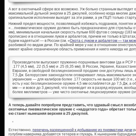
А вот в охотничьей сфере все возможно. Уж больно странным выглядит 
максимальной дульной энергии в 25 джоулей, особенно когда многие да
оригинальном исполнении выходят за эти рамки, а уж ПЦП только старту
Нижний предел мощности, позволяющей избежать подранков, понятен и 
«…пневматическое оружие должно быть предназначено для стрельбы от 
мм), минимальная начальная скорость пульки 600 футов с секунду (183 м/
прописано и в отношении луков и арбалетов, причем не только в Штатах, 
будем надеяться! — в России (см. «
Охота с луком и арбалетом — так мо
разбивкой по видам дичи. По крайней мере у нас в отношении огнестре
имеют крайне ограниченную область применения и никто никогда не допу
Производители выпускают пружинно-поршневые винтовки (да и PCP тож
.177 (4,5 мм), .22 (5,5 мм) и .25 (6,35 мм). В России, Украине, Казахст
Евразии, в свободной безлицензионной продаже они доступны лишь в 
7,5 Дж. Белорусские законодатели оговаривают лишь максимальное зн
украинские — для калибров более .177 скорость не выше 100 м/с (т.е., 
есть у нас безлицензионное оружие 4,5 мм ослабляется до 7,5 Дж, а о
мм — и вовсе до 3 джоулей, что переводит их в разряд игрушек, вообщ
более миллиметров — уже чисто охотничье лицензируемое оружие (опя
А теперь давайте попробуем представить, что здравый смысл возоб
охотничье пневматическое оружие с «надцатого года» обретает толь
ею станет нынешняя верхняя в 25 джоулей.
Естественно,
перечень разрешенной к добыванию из пневматики дичи
р
голубям наверняка добавятся тетерев и глухарь. К нынешним бурундукам