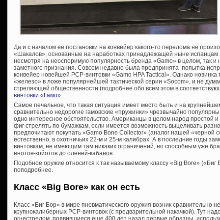
Да и с началом ее постановки на конвейер какого-то перелома не прои
«Шакалов», основанные на наработках принадлежащей ныне испанцам 
несмотря на неоспоримую популярность бренда «Gamo» в целом, так и н
заметного признания. Совсем недавно была предпринята попытка испр
конвейер новейшей PCP-винтовки «Gamo HPA Tactical». Однако новинка 
«железо» в ложе популярнейшей тактической серии «Socom», и не думае
стреляющей общественности (подробнее обо всем этом в соответствую
винтовки «Гамо»
.
Самое печальное, что такая ситуация имеет место быть и на крупнейш
сравнительно недорогие гамовские «пружинки» чрезвычайно популярны
одно интересное обстоятельство. Американцы в целом народ простой и 
фиг стрелять по бумажкам, если имеется возможность выцеливать разн
предпочитают покупать «Gamo Bone Collector» (аналог нашей «черной с
естественно, в охотничьих 22-м и 25-м калибрах. А в последние годы з
винтовкам, не имеющим там никаких ограничений, но способным уже бра
енотов-койотов до оленей-кабанов.
Подобное оружие относится к так называемому классу «Big Bore» («Биг 
поподробнее.
Класс «Big Bore» как он есть
Класс «Биг Бор» в мире пневматического оружия возник сравнительно 
крупнокалиберных PCP-винтовок (с предварительной накачкой). Тут над
огнестрелом, появившиеся еще 400 лет назад первые образцы, исполь