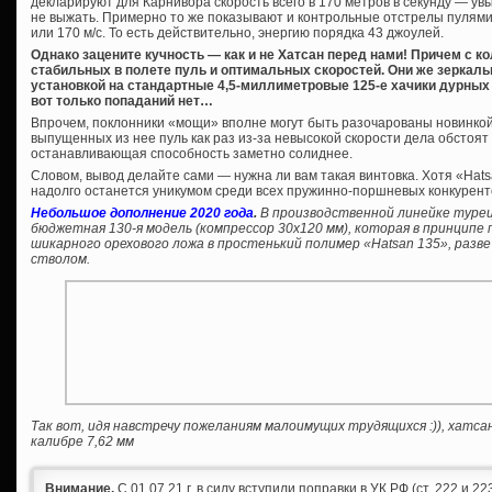
декларируют для Карнивора скорость всего в 170 метров в секунду — ув
не выжать. Примерно то же показывают и контрольные отстрелы пулями 44
или 170 м/с. То есть действительно, энергию порядка 43 джоулей.
Однако зацените кучность — как и не Хатсан перед нами! Причем с 
стабильных в полете пуль и оптимальных скоростей. Они же зеркал
установкой на стандартные 4,5-миллиметровые 125-е хачики дурных п
вот только попаданий нет…
Впрочем, поклонники «мощи» вполне могут быть разочарованы новинко
выпущенных из нее пуль как раз из-за невысокой скорости дела обстоят 
останавливающая способность заметно солиднее.
Словом, вывод делайте сами — нужна ли вам такая винтовка. Хотя «Hats
надолго останется уникумом среди всех пружинно-поршневых конкурент
Небольшое дополнение 2020 года
.
В производственной линейке турец
бюджетная 130-я модель (компрессор 30х120 мм), которая в принцип
шикарного орехового ложа в простенький полимер «Hatsan 135», разв
стволом.
Так вот, идя навстречу пожеланиям малоимущих трудящихся :)), хатс
калибре 7,62 мм
Внимание.
С 01.07.21 г. в силу вступили поправки в УК РФ (ст. 222 и 