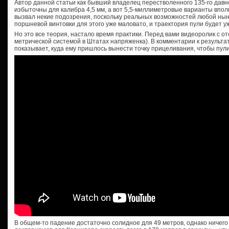
Автор данной статьи как бывший владелец перестволенного 135-го давн
избыточны для калибра 4,5 мм, а вот 5,5-миллиметровые варианты вполн
вызвал некие подозрения, поскольку реальных возможностей любой ны
поршневой винтовки для этого уже маловато, и траектория пули будет уж
Но это все теория, настало время практики. Перед вами видеоролик с от
метрической системой в Штатах напряженка). В комментарии к результ
показывает, куда ему пришлось вынести точку прицеливания, чтобы пул
В общем-то падение достаточно солидное для 49 метров, однако ничего 