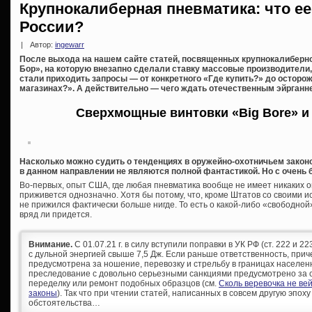
Крупнокалиберная пневматика: что е
России?
|
Автор:
ingewarr
После выхода на нашем сайте статей, посвященных крупнокалиберно
Бор», на которую внезапно сделали ставку массовые производители,
стали приходить запросы — от конкретного «Где купить?» до осторо
магазинах?». А действительно — чего ждать отечественным эйрганн
Сверхмощные винтовки «Big Bore» и
Насколько можно судить о тенденциях в оружейно-охотничьем закон
в данном направлении не являются полной фантастикой. Но с очень
Во-первых, опыт США, где любая пневматика вообще не имеет никаких о
приживется однозначно. Хотя бы потому, что, кроме Штатов со своими 
не прижился фактически больше нигде. То есть о какой-либо «свободно
вряд ли придется.
Внимание.
С 01.07.21 г. в силу вступили поправки в УК РФ (ст. 222 и 
с дульной энергией свыше 7,5 Дж. Если раньше ответственность, при
предусмотрена за ношение, перевозку и стрельбу в границах населен
преследование с довольно серьезными санкциями предусмотрено за с
переделку или ремонт подобных образцов (см.
Сколь веревочка не ве
законы
). Так что при чтении статей, написанных в совсем другую эпоху
обстоятельства…