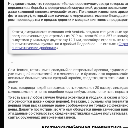
Неудивительно, что городские «белые воротнички», среди которых а
перспективы борьбы с юридической казуистикой, дружно воспылали 
даже халявной «пневматической» охоте. По словам известного аризо
фото вверху), который сам начинал с «пружинок», именно благодар
рост производства и продаж дорогих и мощных винтовок с предварит
Кстати, американская компания «Air Venturi» создала специальные а
предназначенные для стрельбы из PCP-винтовок 50-го и 357-го калибро
выпустила уникальную двустволку 12,7 мм, способную стрелять не то
пневматическими пулями, но и дробью! Подробнее — в статьях «
Стре
пневматические дробовики
«.
Сам Чепмен, кстати, имея солидный огнестрельный арсенал, с удоволь
уже с мощной пневматикой, и в межсезонье, и буквально за порогом собс
несколько большие, чем на средний карабин, средства, зато сэкономить н
далее.
У нас, товарищи подобная возможность исчезла лет 20 назад с ликвидац
сомневаемся, что нечто подобное когда-нибудь вновь появится в нормат
То есть мы в любом случае будем охотиться в угодьях, в сезон и по
это относится даже к серой вороне). Неважно, с ружьем или пневмати
первый план высказанные ранее соображения не только эффективност
цены. Давайте посмотрим, во что нам обойдется пневматическая винт
эти данные со стоимостью средней вертикалки и даже полуавтомата,
сайтах оружейных интернет-магазинов.
Крупнокалиберная пневматика —