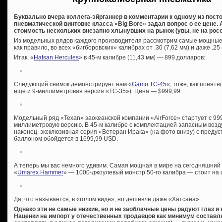
Буквально вчера коллега-эйрганнер в комментарии к одному из посто
пневматической винтовке класса «Big Bore» задал вопрос о ее цене.
стоимость нескольких внезапно хлынувших на рынок (увы, не на росс
Из модельных рядов каждого производителя рассмотрим самые мощные в
как правило, во всех «бигборовских» калибрах от .30 (7,62 мм) и даже .25 (
Итак, «
Hatsan Hercules
» в 45-м калибре (11,43 мм) — 899 долларов:
Следующий снимок демонстрирует нам «
Gamo TC-45
«, тоже, как понятн
еще и 9-миллиметровая версия «TC-35»). Цена — $999,99.
Модельный ряд «Texan» заокеанской компании «AirForce» стартует с 999,
миллиметровую версию. В 45-м калибре с комплектацией запасным возд
наконец, эксклюзивная серия «Ветеран Ирака» (на фото внизу) с преду
баллоном обойдется в 1699,99 USD.
А теперь мы вас немного удивим. Самая мощная в мире на сегодняшний
«
Umarex Hammer
» — 1000-джоулевый монстр 50-го калибра — стоит на 
Да, что называется, в «голом виде», но дешевле даже «Хатсана».
Однако эти не самые низкие, но и не заоблачные цены радуют глаз и
Наценки на импорт у отечественных продавцов как минимум составля