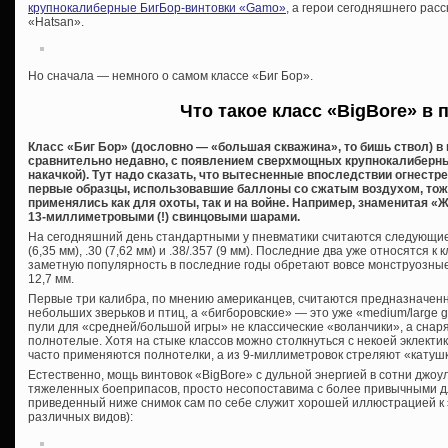
крупнокалиберные БигБор-винтовки «Gamo»
, а герои сегодняшнего рас
«Hatsan».
Но сначала — немного о самом классе «Биг Бор».
Что такое класс «BigBore» в 
Класс «Биг Бор» (дословно — «большая скважина», то бишь ствол) в
сравнительно недавно, с появлением сверхмощных крупнокалиберны
накачкой). Тут надо сказать, что вытесненные впоследствии огнестр
первые образцы, использовавшие баллоны со сжатым воздухом, тож
применялись как для охоты, так и на войне. Например, знаменитая «
13-миллиметровыми (!) свинцовыми шарами.
На сегодняшний день стандартными у пневматики считаются следующие кал
(6,35 мм), .30 (7,62 мм) и .38/.357 (9 мм). Последние два уже относятся к 
заметную популярность в последние годы обретают вовсе монструозные .4
12,7 мм.
Первые три калибра, по мнению американцев, считаются предназначенн
небольших зверьков и птиц, а «бигборовские» — это уже «medium/large 
пули для «средней/большой игры» не классические «воланчики», а снар
полнотелые. Хотя на стыке классов можно столкнуться с некоей эклектик
часто применяются полнотелки, а из 9-миллиметровок стреляют «катуш
Естественно, мощь винтовок «BigBore» с дульной энергией в сотни джоу
тяжеленных боеприпасов, просто несопоставима с более привычными д
приведенный ниже снимок сам по себе служит хорошей иллюстрацией к 
различных видов):