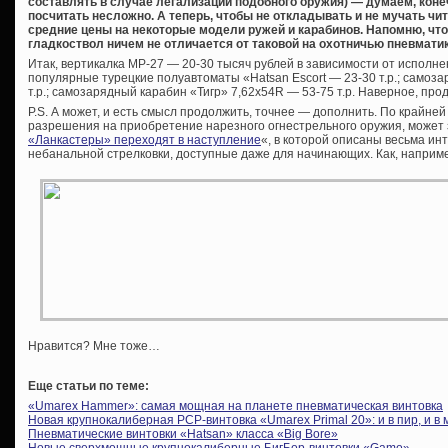
составлять в случае легализации подобного оружия) — думаем, коне
посчитать несложно. А теперь, чтобы не откладывать и не мучать чи
средние цены на некоторые модели ружей и карабинов. Напомню, чт
гладкоствол ничем не отличается от таковой на охотничью пневматик
Итак, вертикалка МР-27 — 20-30 тысяч рублей в зависимости от исполнен
популярные турецкие полуавтоматы «Hatsan Escort — 23-30 т.р.; самоз
т.р.; самозарядный карабин «Тигр» 7,62х54R — 53-75 т.р. Наверное, пр
P.S. А может, и есть смысл продолжить, точнее — дополнить. По крайней
разрешения на приобретение нарезного огнестрельного оружия, может
«Ланкастеры» переходят в наступление
«, в которой описаны весьма и
небанальной стрелковки, доступные даже для начинающих. Как, наприм
Нравится? Мне тоже…
Еще статьи по теме:
«Umarex Hammer»: самая мощная на планете пневматическая винтовка
Новая крупнокалиберная PCP-винтовка «Umarex Primal 20»: и в пир, и в 
Пневматические винтовки «Hatsan» класса «Big Bore»
Новые сверхмощные крупнокалиберные БигБор-винтовки «Gamo»