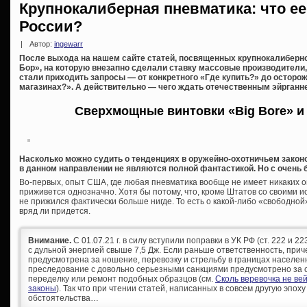
Крупнокалиберная пневматика: что е
России?
|
Автор:
ingewarr
После выхода на нашем сайте статей, посвященных крупнокалиберно
Бор», на которую внезапно сделали ставку массовые производители,
стали приходить запросы — от конкретного «Где купить?» до осторо
магазинах?». А действительно — чего ждать отечественным эйрганн
Сверхмощные винтовки «Big Bore» и
Насколько можно судить о тенденциях в оружейно-охотничьем закон
в данном направлении не являются полной фантастикой. Но с очень
Во-первых, опыт США, где любая пневматика вообще не имеет никаких о
приживется однозначно. Хотя бы потому, что, кроме Штатов со своими 
не прижился фактически больше нигде. То есть о какой-либо «свободно
вряд ли придется.
Внимание.
С 01.07.21 г. в силу вступили поправки в УК РФ (ст. 222 и 
с дульной энергией свыше 7,5 Дж. Если раньше ответственность, при
предусмотрена за ношение, перевозку и стрельбу в границах населен
преследование с довольно серьезными санкциями предусмотрено за с
переделку или ремонт подобных образцов (см.
Сколь веревочка не ве
законы
). Так что при чтении статей, написанных в совсем другую эпоху
обстоятельства…