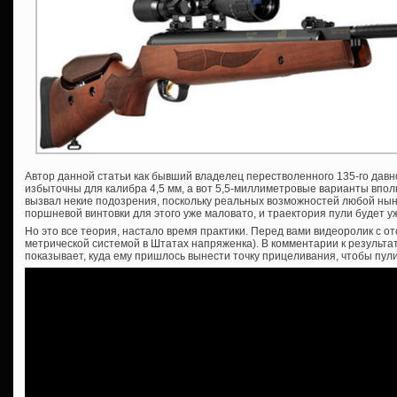
Автор данной статьи как бывший владелец перестволенного 135-го давн
избыточны для калибра 4,5 мм, а вот 5,5-миллиметровые варианты вполн
вызвал некие подозрения, поскольку реальных возможностей любой ны
поршневой винтовки для этого уже маловато, и траектория пули будет уж
Но это все теория, настало время практики. Перед вами видеоролик с от
метрической системой в Штатах напряженка). В комментарии к результ
показывает, куда ему пришлось вынести точку прицеливания, чтобы пул