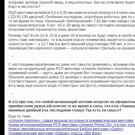
бобрами, вообще пушной зверь, и ряд копытных. Как на этом фоне буде
Бор» в частности?
ПЦП-винтовки калибров 5,5 и 6,35 мм замечательно впишутся в свою ни
(.22LR) 150 джоулей. Особенно последние, способные работать уже по с
то же время по перу. Начальный «бигборовский» 7,62 мм тоже найдет с
некоторым вопросом. А вот .45 и .50 вряд ли смогут составить конкуренц
пользователей ограничится лишь фанатами.
Почему так? Если 22-й, 25-й и даже 30-й калибр не будут иметь в своей
опять-таки «мелкашки», то в высшем классе пневматика окажется в самы
скорости пули — у 12,7 мм (на фото верхний ряд) порядка 200 м/с, и это
преимущество нарезного оружия — результативная стрельба на средних
С настоящими карабинами их даже нет смысла сравнивать, возьмем обы
мире на сегодняшний день PCP-винтовка «Umarex Hammer» способна вы
граммовой пулей — круто, даже не спорим! Вот только скоростные показа
Обычное дешевенькое ружье 12 калибра с аналогичным снарядом покаже
Соответственно, дистанции гарантированного поражения просто несопо
есть ведь еще разного рода «Совестры» (на фото), показывающие выда
И это при том, что любой начинающий охотник потратит на оформле
приобретение ружья абсолютно те же время и силы, что и на «Хаммер
минимум двойной (см. последнюю главу)! Так есть ли смысл?
Еще по теме:
«Umarex Hammer»: самая мощная на планете пневматическая винтовка
Новая крупнокалиберная PCP-винтовка «Umarex Primal 20»: и в пир, и в 
Новые сверхмощные крупнокалиберные БигБор-винтовки «Gamo»
Пневматические винтовки «Hatsan» класса «Big Bore»