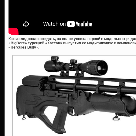
Как и следовало ожидать, на волне успеха первой в модельных ряд
«BigBore» турецкий «Хатсан» выпустил ее модификацию в компонов
«Hercules Bully».