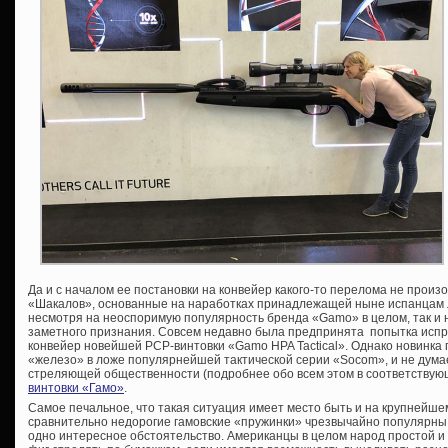
Да и с началом ее постановки на конвейер какого-то перелома не прои
«Шакалов», основанные на наработках принадлежащей ныне испанцам 
несмотря на неоспоримую популярность бренда «Gamo» в целом, так и н
заметного признания. Совсем недавно была предпринята попытка испр
конвейер новейшей PCP-винтовки «Gamo HPA Tactical». Однако новинка 
«железо» в ложе популярнейшей тактической серии «Socom», и не думае
стреляющей общественности (подробнее обо всем этом в соответствую
винтовки «Гамо»
.
Самое печальное, что такая ситуация имеет место быть и на крупнейш
сравнительно недорогие гамовские «пружинки» чрезвычайно популярны
одно интересное обстоятельство. Американцы в целом народ простой и 