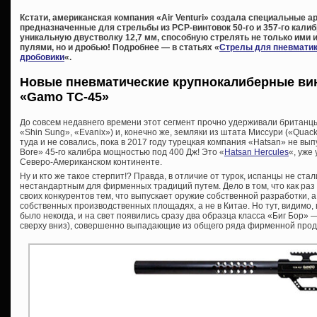
Кстати, американская компания «Air Venturi» создала специальные 
предназначенные для стрельбы из PCP-винтовок 50-го и 357-го калиб
уникальную двустволку 12,7 мм, способную стрелять не только ими
пулями, но и дробью! Подробнее — в статьях «
Стрелы для пневмати
дробовики
«.
Новые пневматические крупнокалиберные вин
«Gamo TC-45»
До совсем недавнего времени этот сегмент прочно удерживали британцы
«Shin Sung», «Evanix») и, конечно же, земляки из штата Миссури («Qua
туда и не совались, пока в 2017 году турецкая компания «Hatsan» не вы
Bore» 45-го калибра мощностью под 400 Дж! Это «
Hatsan Hercules
«, уже
Северо-Американском континенте.
Ну и кто же такое стерпит!? Правда, в отличие от турок, испанцы не ста
нестандартным для фирменных традиций путем. Дело в том, что как ра
своих конкурентов тем, что выпускает оружие собственной разработки, а
собственных производственных площадях, а не в Китае. Но тут, видимо
было некогда, и на свет появились сразу два образца класса «Биг Бор
сверху вниз), совершенно выпадающие из общего ряда фирменной прод