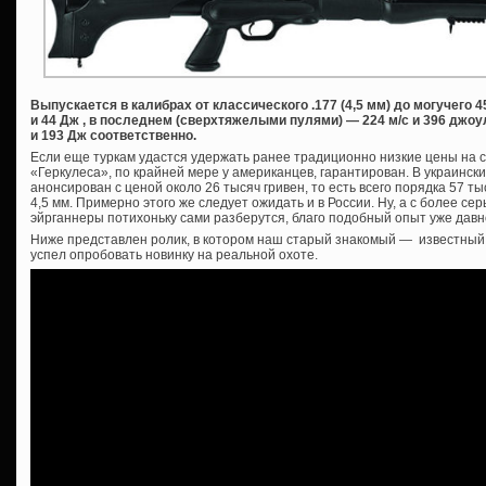
Выпускается в калибрах от классического .177 (4,5 мм) до могучего 45
и 44 Дж , в последнем (сверхтяжелыми пулями) — 224 м/с и 396 джоу
и 193 Дж соответственно.
Если еще туркам удастся удержать ранее традиционно низкие цены на с
«Геркулеса», по крайней мере у американцев, гарантирован. В украинск
анонсирован с ценой около 26 тысяч гривен, то есть всего порядка 57 т
4,5 мм. Примерно этого же следует ожидать и в России. Ну, а с более 
эйрганнеры потихоньку сами разберутся, благо подобный опыт уже давн
Ниже представлен ролик, в котором наш старый знакомый — известны
успел опробовать новинку на реальной охоте.