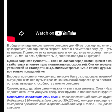
В общем-то падение достаточно солидное для 49 метров, однако ничего 
декларируют для Карнивора скорость всего в 170 метров в секунду — ув
не выжать. Примерно то же показывают и контрольные отстрелы пулями 44
или 170 м/с. То есть действительно, энергию порядка 43 джоулей.
Однако зацените кучность — как и не Хатсан перед нами! Причем с 
стабильных в полете пуль и оптимальных скоростей. Они же зеркал
установкой на стандартные 4,5-миллиметровые 125-е хачики дурных п
вот только попаданий нет…
Впрочем, поклонники «мощи» вполне могут быть разочарованы новинко
выпущенных из нее пуль как раз из-за невысокой скорости дела обстоят 
останавливающая способность заметно солиднее.
Словом, вывод делайте сами — нужна ли вам такая винтовка. Хотя «Hats
надолго останется уникумом среди всех пружинно-поршневых конкурент
Небольшое дополнение 2020 года
.
В производственной линейке турец
бюджетная 130-я модель (компрессор 30х120 мм), которая в принцип
шикарного орехового ложа в простенький полимер «Hatsan 135», разв
стволом.