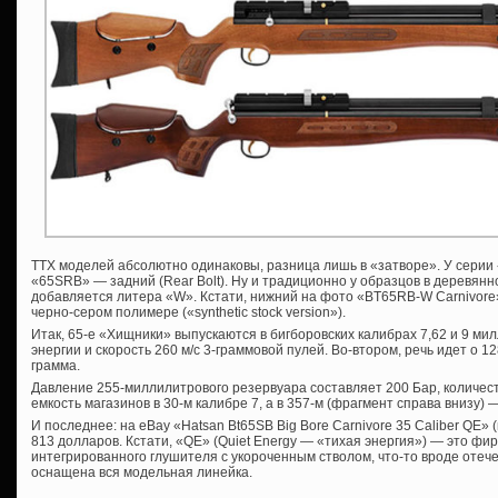
ТТХ моделей абсолютно одинаковы, разница лишь в «затворе». У серии «6
«65SRB» — задний (Rear Bolt). Ну и традиционно у образцов в деревянн
добавляется литера «W». Кстати, нижний на фото «BT65RB-W Carnivore»
черно-сером полимере («synthetic stock version»).
Итак, 65-е «Хищники» выпускаются в бигборовских калибрах 7,62 и 9 ми
энергии и скорость 260 м/с 3-граммовой пулей. Во-втором, речь идет о 12
грамма.
Давление 255-миллилитрового резервуара составляет 200 Бар, количест
емкость магазинов в 30-м калибре 7, а в 357-м (фрагмент справа внизу) —
И последнее: на eBay «Hatsan Bt65SB Big Bore Carnivore 35 Caliber QE» 
813 долларов. Кстати, «QE» (Quiet Energy — «тихая энергия») — это ф
интегрированного глушителя с укороченным стволом, что-то вроде оте
оснащена вся модельная линейка.