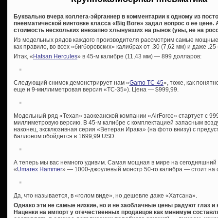
Буквально вчера коллега-эйрганнер в комментарии к одному из посто
пневматической винтовке класса «Big Bore» задал вопрос о ее цене.
стоимость нескольких внезапно хлынувших на рынок (увы, не на росс
Из модельных рядов каждого производителя рассмотрим самые мощные в
как правило, во всех «бигборовских» калибрах от .30 (7,62 мм) и даже .25 (
Итак, «
Hatsan Hercules
» в 45-м калибре (11,43 мм) — 899 долларов:
Следующий снимок демонстрирует нам «
Gamo TC-45
«, тоже, как понятн
еще и 9-миллиметровая версия «TC-35»). Цена — $999,99.
Модельный ряд «Texan» заокеанской компании «AirForce» стартует с 999,
миллиметровую версию. В 45-м калибре с комплектацией запасным возд
наконец, эксклюзивная серия «Ветеран Ирака» (на фото внизу) с преду
баллоном обойдется в 1699,99 USD.
А теперь мы вас немного удивим. Самая мощная в мире на сегодняшний
«
Umarex Hammer
» — 1000-джоулевый монстр 50-го калибра — стоит на 
Да, что называется, в «голом виде», но дешевле даже «Хатсана».
Однако эти не самые низкие, но и не заоблачные цены радуют глаз и
Наценки на импорт у отечественных продавцов как минимум составля