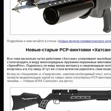
Подробнее о нем читайте в статье «
Новые модели пневматического оруж
Новые-старые PCP-винтовки «Хатсан»
Все-таки насколько чутко работники «Хатсана» улавливают малейши
стали входить в моду многозарядные пружинно-поршневые винтовки 
«SpeedFire». Поднялась по миру волна интереса к сверхмощным ох
вторглись и в эту нишу. И тут же стали всячески укреплять свои пози
Вслед за «Хищником» и «Геркулесом», накопив необходимый опыт, хатс
провели модернизацию одной из самых своих популярных PCP-винтовок
линейка — «Hatsan BT65 Carnivore» (на фото).