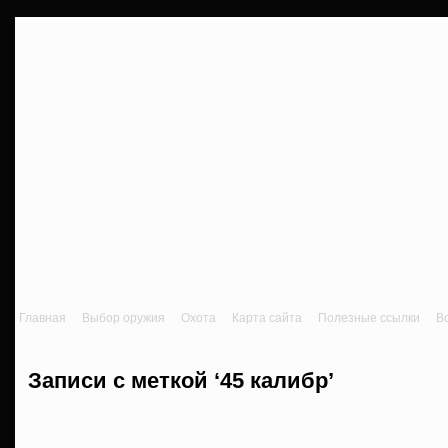
Главная
Выбор оружия
Охота
Карта сайта
Полезные ссылки
В
Записи с меткой ‘45 калибр’