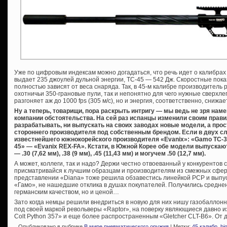
Уже по цифровым индексам можно догадаться, что речь идет о калибрах .38
выдает 235 джоулей дульной энергии, ТС-45 — 542 Дж. Скоростные пока
полностью зависят от веса снаряда. Так, в 45-м калибре производитель
охотничьи 350-грановые пули, так и непонятно для чего нужные сверхле
разгоняет аж до 1000 fps (305 м/с), но и энергия, соответственно, снижа
Ну а теперь, товарищи, пора раскрыть интригу — мы ведь не зря нам
компании обстоятельства. На сей раз испанцы изменили своим правил
разрабатывать, ни выпускать на своих заводах новые модели, а про
стороннего производителя под собственным брендом. Если в двух сл
известнейшего южнокорейского производителя «Evanix»: «Gamo TC-3
45» — «Evanix REX-FA». Кстати, в Южной Корее обе модели выпускаю
— .30 (7,62 мм), .38 (9 мм), .45 (11,43 мм) и могучем .50 (12,7 мм).
А может, коллеги, так и надо? Держи честно отвоеванный у конкурентов 
присматривайся к лучшим образцам и производителям из смежных сфер
представлении «Diana» тоже решила обзавестись линейкой PCP и выпуст
«Гамо», не нашедшие отклика в душах покупателей. Получились среднен
германским качеством, но и ценой…
Зато когда немцы решили внедриться в новую для них нишу газобаллонн
под своей маркой револьверы «Raptor», на поверку являющиеся давно и
Colt Python 357» и еще более распространенным «Gletcher CLT-B6». От
Опубликовано в рубрике
В мире пневматического оружия
| Метки:
45 калибр
,
bi