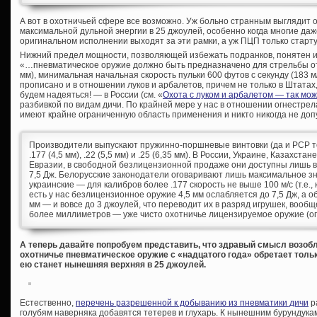
А вот в охотничьей сфере все возможно. Уж больно странным выглядит 
максимальной дульной энергии в 25 джоулей, особенно когда многие да
оригинальном исполнении выходят за эти рамки, а уж ПЦП только старту
Нижний предел мощности, позволяющей избежать подранков, понятен и 
«…пневматическое оружие должно быть предназначено для стрельбы от 
мм), минимальная начальная скорость пульки 600 футов с секунду (183 м/
прописано и в отношении луков и арбалетов, причем не только в Штатах, 
будем надеяться! — в России (см. «
Охота с луком и арбалетом — так мо
разбивкой по видам дичи. По крайней мере у нас в отношении огнестре
имеют крайне ограниченную область применения и никто никогда не допу
Производители выпускают пружинно-поршневые винтовки (да и PCP тож
.177 (4,5 мм), .22 (5,5 мм) и .25 (6,35 мм). В России, Украине, Казахст
Евразии, в свободной безлицензионной продаже они доступны лишь в 
7,5 Дж. Белорусские законодатели оговаривают лишь максимальное зн
украинские — для калибров более .177 скорость не выше 100 м/с (т.е., 
есть у нас безлицензионное оружие 4,5 мм ослабляется до 7,5 Дж, а о
мм — и вовсе до 3 джоулей, что переводит их в разряд игрушек, вообщ
более миллиметров — уже чисто охотничье лицензируемое оружие (опя
А теперь давайте попробуем представить, что здравый смысл возоб
охотничье пневматическое оружие с «надцатого года» обретает толь
ею станет нынешняя верхняя в 25 джоулей.
Естественно,
перечень разрешенной к добыванию из пневматики дичи
р
голубям наверняка добавятся тетерев и глухарь. К нынешним бурундукам