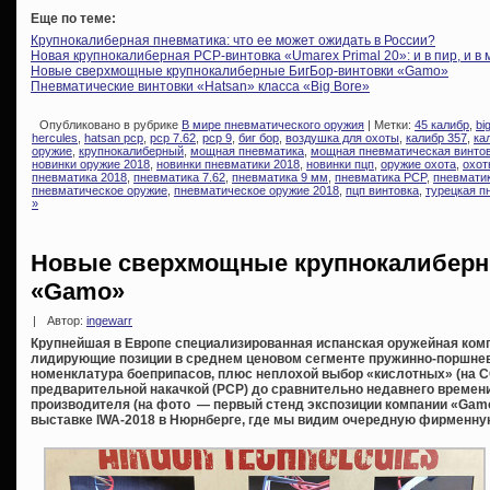
Еще по теме:
Крупнокалиберная пневматика: что ее может ожидать в России?
Новая крупнокалиберная PCP-винтовка «Umarex Primal 20»: и в пир, и в 
Новые сверхмощные крупнокалиберные БигБор-винтовки «Gamo»
Пневматические винтовки «Hatsan» класса «Big Bore»
Опубликовано в рубрике
В мире пневматического оружия
| Метки:
45 калибр
,
bi
hercules
,
hatsan pcp
,
pcp 7.62
,
pcp 9
,
биг бор
,
воздушка для охоты
,
калибр 357
,
ка
оружие
,
крупнокалиберный
,
мощная пневматика
,
мощная пневматическая винто
новинки оружие 2018
,
новинки пневматики 2018
,
новинки пцп
,
оружие охота
,
охот
пневматика 2018
,
пневматика 7.62
,
пневматика 9 мм
,
пневматика PCP
,
пневмати
пневматическое оружие
,
пневматическое оружие 2018
,
пцп винтовка
,
турецкая п
»
Новые сверхмощные крупнокалиберн
«Gamo»
|
Автор:
ingewarr
Крупнейшая в Европе специализированная испанская оружейная ком
лидирующие позиции в среднем ценовом сегменте пружинно-поршне
номенклатура боеприпасов, плюс неплохой выбор «кислотных» (на СО
предварительной накачкой (PCP) до сравнительно недавнего време
производителя (на фото — первый стенд экспозиции компании «Ga
выставке IWA-2018 в Нюрнберге, где мы видим очередную фирменну