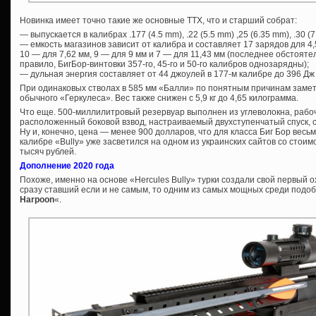
Новинка имеет точно такие же основные ТТХ, что и старший собрат:
— выпускается в калибрах .177 (4.5 mm), .22 (5.5 mm) ,25 (6.35 mm), .30 (7
— емкость магазинов зависит от калибра и составляет 17 зарядов для 4,5
10 — для 7,62 мм, 9 — для 9 мм и 7 — для 11,43 мм (последнее обстоятел
правило, БигБор-винтовки 357-го, 45-го и 50-го калибров однозарядны);
— дульная энергия составляет от 44 джоулей в 177-м калибре до 396 Дж 
При одинаковых стволах в 585 мм «Балли» по понятным причинам замет
обычного «Геркулеса». Вес также снижен с 5,9 кг до 4,65 килограмма.
Что еще. 500-миллилитровый резервуар выполнен из углеволокна, рабо
расположенный боковой взвод, настраиваемый двухступенчатый спуск, 
Ну и, конечно, цена — менее 900 долларов, что для класса Биг Бор весь
калибре «Bully» уже засветился на одном из украинских сайтов со стоим
тысяч рублей.
Дополнение 2020 года
Похоже, именно на основе «Hercules Bully» турки создали свой первый 
сразу ставший если и не самым, то одним из самых мощных среди подо
Harpoon
«.