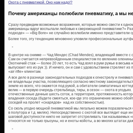
Охота с пневматикой. Оно нам надо!?
Почему американцы полюбили пневматику, а мы н
Сразу предвидим возможные возражения, которые можно свести к одно
американцы вдруг воспылали любовью к сверхмощной пневматике?» Разга
подходе» — «Big Bore» не случайно возлюбили именно представители с
Более того, эту тенденцию мгновенно уловили профессиональные аутф
В центре на снимке — Чад Мендес (Chad Mendes), владеющий вместе с о
Сам он считается непревзойденным специалистом по вялению оленины
Охотничий стаж — более 20 лет, то есть Чад взял в руки ружье в весьма
выпускает его из рук :)). И ничего, он и сам с удовольствием стреляет и
«air rifle» клиентам.
А все дело в разнице законодательных подходов к огнестрелу и пневма
не владельцы участка, позволяющего согласно местному законодательс
земле из всего, что окажется под рукой, а обитатели симпатичных котте
велик — в первую очередь стрельбища, тиры, в сезон — охота в угодьях.
отечественные дачные шесть соток, а территория, протяженность котор
владения соседа (будете смеяться, кое-где это ограничение можно обой
соседей на пролет «снарядов» над их собственностью).
Со сколь угодно мощной пневматикой мы легально можем поразвлечься 
в полутора и т.д. милях). Непосредственно с охотой все выглядит еще ин
шаговой доступности никто не запретит отстреливать так называемых «
относятся не только грызуны, но и еноты-койоты, а во многих штатах да