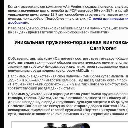
Кстати, американская компания «Air Venturi» создала специальные 
предназначенные для стрельбы из PCP-винтовок 50-го и 357-го калиб
уникальную двустволку 12,7 мм, способную стрелять не только ими
пулями, но и дробью! Подробнее — в статьях «
Стрелы для пневмати
дробовики
«.
Итак, перейдем собственно к новейшим моделям могучих турецких винто
по сей день представителя пружинно-поршневой пневматики.
Уникальная пружинно-поршневая винтовка
Carnivore»
Собственно, английскому «Carnovore» соответствует русское «Хищни
действительно так — новый образец пневматического оружия вполне
знаменитой турецкой фирмы, все изделия которой традиционно можн
популярным среди подростков словом «МОЩЬ!».
Например, она единственная свои магнумы и тем более супермагнумы вы
.22, но и в 6,35—миллиметровом калибре. Год назад Хатсан освоил про
«Hercules» как в «бигборовских» 7,62 и 9 мм, так и вовсе уж монструозном
соответствующий раздел данной статьи).
Но самым удивительным образцом стала уникальная пружинно-порш
калибра, то бишь 7,62 мм, что тоже позволило отнести ее к классу «
для нее невиданную среди «пружинок» дульную энергию в 45 джоуле
Carnivore .30Cal» (фото внизу) на базе старого доброго «Хатсан 135».
оснащенных фирменной газовой пружиной «Вортекс» и глушителем QE 
сути, главное отличие заключено именно в характеристиках канала с