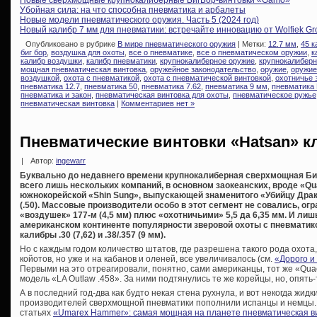
Убойная сила: на что способна пневматика и арбалеты
Новые модели пневматического оружия. Часть 5 (2024 год)
Новый калибр 7 мм для пневматики: встречайте инновацию от Wolfiek Gr
Опубликовано в рубрике
В мире пневматического оружия
| Метки:
12.7 мм
,
45 к
биг бор
,
воздушка для охоты
,
все о пневматике
,
все о пневматическом оружии
,
к
калибр воздушки
,
калибр пневматики
,
крупнокалиберное оружие
,
крупнокалибер
мощная пневматическая винтовка
,
оружейное законодательство
,
оружие
,
оружие
воздушкой
,
охота с пневматикой
,
охота с пневматической винтовкой
,
охотничье 
пневматика 12.7
,
пневматика 50
,
пневматика 7.62
,
пневматика 9 мм
,
пневматика
пневматика и закон
,
пневматическая винтовка для охоты
,
пневматическое ружье
пневматическая винтовка
|
Комментариев нет »
Пневматические винтовки «Hatsan» кл
|
Автор:
ingewarr
Буквально до недавнего времени крупнокалиберная сверхмощная Би
всего лишь нескольких компаний, в основном заокеанских, вроде «Q
южнокорейской «Shin Sung», выпускающей знаменитого «Убийцу Драко
(.50). Массовые производители особо в этот сегмент не совались, о
«воздушек» 177-м (4,5 мм) плюс «охотничьими» 5,5 да 6,35 мм. И ли
американском континенте популярности зверовой охоты с пневматик
калибры .30 (7,62) и .38/.357 (9 мм).
Но с каждым годом количество штатов, где разрешена такого рода охота,
койотов, но уже и на кабанов и оленей, все увеличивалось (см.
«Дорого и
Первыми на это отреагировали, понятно, сами американцы, тот же «Qu
модель «LA Outlaw .458». За ними подтянулись те же корейцы, но, опять-
А в последний год-два как будто некая стена рухнула, и вот некогда жи
производителей сверхмощной пневматики пополнили испанцы и немцы. 
статьях
«Umarex Hammer»: самая мощная на планете пневматическая в