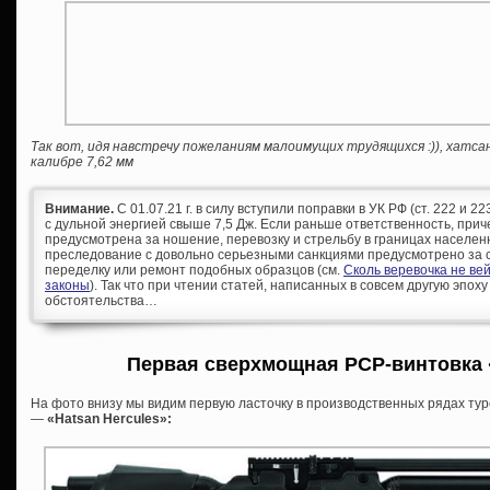
Так вот, идя навстречу пожеланиям малоимущих трудящихся :)), хатс
калибре 7,62 мм
Внимание.
С 01.07.21 г. в силу вступили поправки в УК РФ (ст. 222 и 
с дульной энергией свыше 7,5 Дж. Если раньше ответственность, при
предусмотрена за ношение, перевозку и стрельбу в границах населен
преследование с довольно серьезными санкциями предусмотрено за с
переделку или ремонт подобных образцов (см.
Сколь веревочка не ве
законы
). Так что при чтении статей, написанных в совсем другую эпоху
обстоятельства…
Первая сверхмощная PCP-винтовка
На фото внизу мы видим первую ласточку в производственных рядах тур
—
«Hatsan Hercules»: