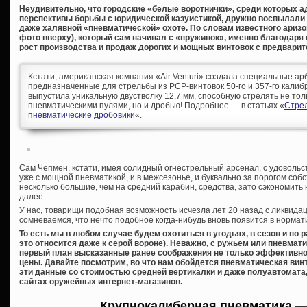
Неудивительно, что городские «белые воротнички», среди которых а
перспективы борьбы с юридической казуистикой, дружно воспылали 
даже халявной «пневматической» охоте. По словам известного аризо
фото вверху), который сам начинал с «пружинок», именно благодар
рост производства и продаж дорогих и мощных винтовок с предварит
Кстати, американская компания «Air Venturi» создала специальные а
предназначенные для стрельбы из PCP-винтовок 50-го и 357-го калибро
выпустила уникальную двустволку 12,7 мм, способную стрелять не то
пневматическими пулями, но и дробью! Подробнее — в статьях «
Стре
пневматические дробовики
«.
Сам Чепмен, кстати, имея солидный огнестрельный арсенал, с удоволь
уже с мощной пневматикой, и в межсезонье, и буквально за порогом собс
несколько большие, чем на средний карабин, средства, зато сэкономить н
далее.
У нас, товарищи подобная возможность исчезла лет 20 назад с ликвидац
сомневаемся, что нечто подобное когда-нибудь вновь появится в нормат
То есть мы в любом случае будем охотиться в угодьях, в сезон и по
это относится даже к серой вороне). Неважно, с ружьем или пневмати
первый план высказанные ранее соображения не только эффективност
цены. Давайте посмотрим, во что нам обойдется пневматическая винт
эти данные со стоимостью средней вертикалки и даже полуавтомата,
сайтах оружейных интернет-магазинов.
Крупнокалиберная пневматика —