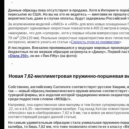
Данные образцы пока отсутствуют в продаже. Хотя в Интернете поро
пересылке из США. Но вы на это не ведитесь — винтовки не прошли 
вероятностью, даже в случае оплаты, будут задержаны Российской 
За исключением моделей «AM03» и «AR8» для всех новых оснащенных 
декларирует одинаковые скоростные показатели в 400 (!) метров в секунд
«магнумов», что для «суперов», хотя у первых объем компрессора соста
3
79 см
(29х120 мм). Реальные скоростные характеристики всех типов пне
интересно, можете узнать из статьи «
Скорость пули из пневматики
».
И последнее. Внезапно проявившаяся у ведущих мировых производи
бюджетных по их меркам образцов затронула и «Диану». Первой ласт
«Diana 250»
, он же «Two-Fifty» (на фото):
Новая 7,62-миллиметровая пружинно-поршневая в
Собственно, английскому Carnovore соответствует русское Хищник, 
так — новый образец пневматического оружия вполне соответствует
турецкой фирмы, все изделия которой традиционно можно охаракте
среди подростков словом «МОЩЬ!».
Например, она единственная свои магнумы и тем более супермагнумы вы
.22, но и в 6,35—миллиметровом калибре. Год назад Хатсан освоил про
«Hercules» как в «бигборовских» 7,62 и 9 мм, так и вовсе уж монструозном
соответствующий раздел данной статьи).
Но самым удивительным образцом стала уникальная пружинно-порш
калибра, то бишь 7,62 мм, что тоже позволило отнести ее к классу «