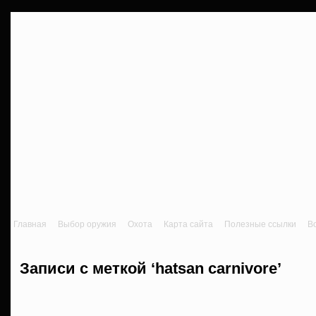
Главная
Выбор оружия
Охота
Карта сайта
Полезные ссылки
В
Записи с меткой ‘hatsan carnivore’