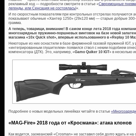
рекламный ход — подробности смотрите в статье «
Сверхмощные пневма
легенды, или Сенсация не состоялась!
«.
И по скоростным показателям при контрольных отстрелах получаются аб
показывают обычные «Хантер 1250» (29х120 мм) — старые добрые 300-31
грамма.
А теперь, товарищи, внимание! В самом конце лета 2018 года компа
многозарядных пружинно-поршневых винтовок на базе новой запате
магазина «10x Quick shot», впервые использованного в «Replay 10 Ma
Некоторые из них оснастили в базе фирменной газовой пружиной IGT, у 
«интегрированным глушителем» появился ствол с неким подобием огнес
компенсатора (ДТК). Это, например, «
Gamo Quiker 10 IGT
» в несколько 
Подробнее о новых модельных линейках читайте в статье
«Многозарядн
«MAG-Fire» 2018 года от «Кросмана»: атака клонов
Как водится, заокеанский «Crosman» не заставил себя долго ждать и на