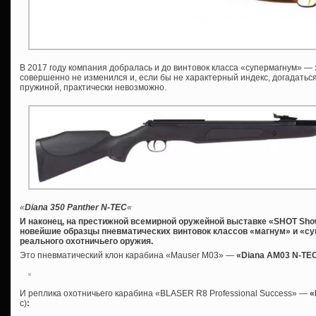
В 2017 году компания добралась и до винтовок класса «супермагнум» —
совершенно не изменился и, если бы не характерный индекс, догадаться
пружиной, практически невозможно.
«
Diana 350 Panther N-TEC
«
И наконец, на престижной всемирной оружейной выставке «SHOT Sh
новейшие образцы пневматических винтовок классов «магнум» и «с
реального охотничьего оружия.
Это пневматический клон карабина «Mauser M03» —
«Diana AM03 N-TE
И реплика охотничьего карабина «BLASER R8 Professional Success» —
«
с)
: