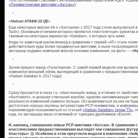
толстостенными стволами с интегрированным глушителем «QE», «QuietEn
«Пневматические винтовки «Хатсан»
):
«
Hatsan AT44W-10 QE
«
Еще некоторые версии 44-х «Хатсанов» с 2017 года стали выпускаться 
Tact»). Основным отличием которого являются «пистолетная» рукоятка 
таковым на некоторых вариантах «Galatian», о которых чуть ниже.
Когда-то заметным шагом вперед в сравнении с серией «AT» стало появ
действительно куда более продвинутые винтовки, и ныне пользующиеся
экстерьер недавно компания внесла похожие изменения, на фото — «
Ha
Затем пришел черед «Галатианов». С самой первой модели они вызвали
изменился внешний облик, выглядящий в сравнении с предшественникам
«Hatsan Galatian I» 2017 года):
Сразу бросается в глаза т.н. «биатлонный» взвод, в отличие от свойст
«болтового», и цельная ствольная коробка, здорово напоминающая таков
реальности изменений намного больше. Останавливаться на них не буд
достаточно хорошо изучены энтузиастами PCP-пневматики, и информации
порекомендую познакомиться со статьей
«Hatsan Galatian» серии TS»
, 
года, по экстерьеру мало отличимой от турецких дробовиков «Escort».
И, наконец, совершенно новые PCP-винтовки «Хатсан». В сравнении 
классическими предшественниками выглядят они совершенно футу
бластеры» :)). Особенно в этом преуспели модели в компоновке «bull