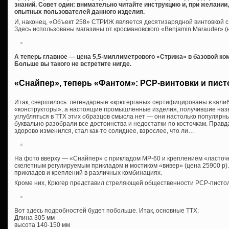
знаний. Совет один: внимательно читайте инструкцию и, при желани
опытных пользователей данного изделия.
И, наконец, «Объект 258» СТРИЖ является десятизарядной винтовкой 
Здесь использованы магазины от кросмановского «Benjamin Marauder» (
А теперь главное — цена 5,5-миллиметрового «Стрижа» в базовой ко
Больше вы такого не встретите нигде.
«Снайпер», теперь «Фантом»: PCP-винтовки и пист
Итак, свершилось: легендарные «крюгерганы» сертифицированы в калибр
«конструкторы», а настоящие промышленные изделия, получившие наз
углубляться в ТТХ этих образцов смысла нет — они настолько популярн
буквально разобрали все достоинства и недостатки по косточкам. Правд
здорово изменился, стал как-то солиднее, взрослее, что ли…
На фото вверху — «Снайпер» с прикладом МР-60 и креплением «ласточки
скелетным регулируемым прикладом и мостиком «вивер» (цена 25900 р)
прикладов и креплений в различных комбинациях.
Кроме них, Крюгер представил стреляющей общественности PCP-писто
Вот здесь подробностей будет побольше. Итак, основные ТТХ:
Длина 305 мм
высота 140-150 мм