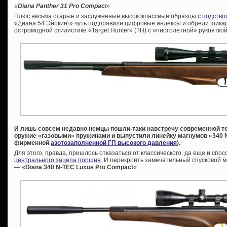
«
Diana Panther 31 Pro Compac
t»
Плюс весьма старые и заслуженные высококлассные образцы с
подство
«Диана 54 Эйркинг» чуть подправили цифровые индексы и обрели шикар
остромодной стилистике «Target Hunter» (ТН) с «пистолетной» рукоятко
И лишь совсем недавно немцы пошли-таки навстречу современной т
оружие «газовыми» пружинами и выпустили линейку магнумов «340 N
фирменной
азотозаполненной ГП высокого давления
).
Для этого, правда, пришлось отказаться от классического, да еще и сп
центрального зацепа поршня
. И перекроить замечательный спусковой 
— «
Diana 340 N-TEC Luxus Pro Compact
«: