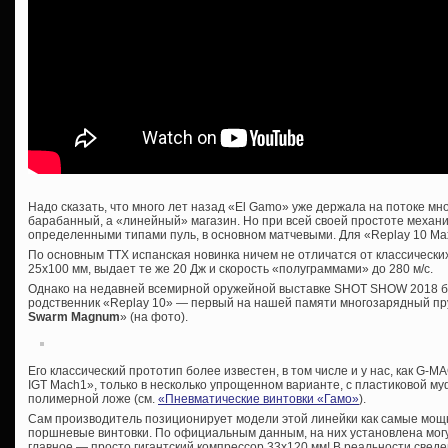
Надо сказать, что много лет назад «El Gamo» уже держала на потоке м
барабанный, а «линейный» магазин. Но при всей своей простоте механи
определенными типами пуль, в основном матчевыми. Для «Replay 10 Ma
По основным ТТХ испанская новинка ничем не отличатся от классически
25х100 мм, выдает те же 20 Дж и скорость «полуграммами» до 280 м/с.
Однако на недавней всемирной оружейной выставке SHOT SHOW 2018 б
родственник «Replay 10» — первый на нашей памяти многозарядный п
Swarm Magnum
» (на фото).
Его классический прототип более известен, в том числе и у нас, как G-M
IGT Mach1», только в несколько упрощенном варианте, с пластиковой муф
полимерной ложе (см.
«Пневматические винтовки «Гамо»
).
Сам производитель позиционирует модели этой линейки как самые мощ
поршневые винтовки. По официальным данным, на них установлена мог
главное — просто гигантский компрессор 33х120 мм! В реальности сведе