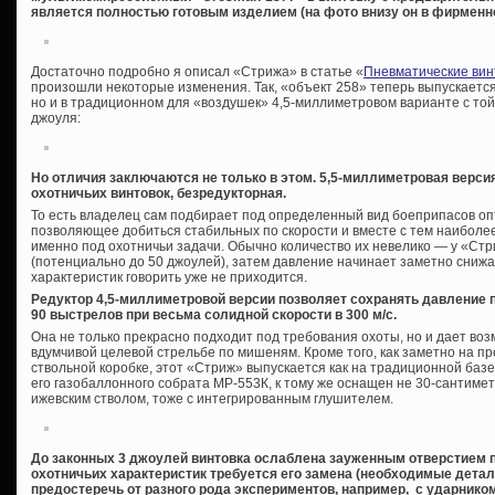
является полностью готовым изделием (на фото внизу он в фирменно
Достаточно подробно я описал «Стрижа» в статье «
Пневматические вин
произошли некоторые изменения. Так, «объект 258» теперь выпускается 
но и в традиционном для «воздушек» 4,5-миллиметровом варианте с то
джоуля:
Но отличия заключаются не только в этом. 5,5-миллиметровая версия
охотничьих винтовок, безредукторная.
То есть владелец сам подбирает под определенный вид боеприпасов оп
позволяющее добиться стабильных по скорости и вместе с тем наиболее
именно под охотничьи задачи. Обычно количество их невелико — у «Стр
(потенциально до 50 джоулей), затем давление начинает заметно снижа
характеристик говорить уже не приходится.
Редуктор 4,5-миллиметровой версии позволяет сохранять давление 
90 выстрелов при весьма солидной скорости в 300 м/с.
Она не только прекрасно подходит под требования охоты, но и дает воз
вдумчивой целевой стрельбе по мишеням. Кроме того, как заметно на 
ствольной коробке, этот «Стриж» выпускается как на традиционной базе 
его газобаллонного собрата МР-553К, к тому же оснащен не 30-сантим
ижевским стволом, тоже с интегрированным глушителем.
До законных 3 джоулей винтовка ослаблена зауженным отверстием 
охотничьих характеристик требуется его замена (необходимые детали
предостеречь от разного рода экспериментов, например, с ударнико