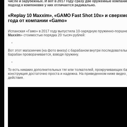
числе и зарубежных. И вот в 2017 году сразу две оружейные компан
подход к компоновке у них отличается радикально.
«Replay 10 Maxxim», «GAMO Fast Shot 10x» и сверх
года от компании «Gamo»
Испанская «Гамо» в 2017 году выпустила 10-зарядную пружинно-поршн
Maxxim
» стоимостью порядка 20 тысяч рублей:
Вот этот магазинчик (на фото внизу) с барабаном внутри последователь
барабан проворачивается, взводя пружину.
То есть никаких дополнительных тяг или толкателей, прокручивающих ба
конструкция достаточно проста и надежна. На приведенном ниже видео
действия.