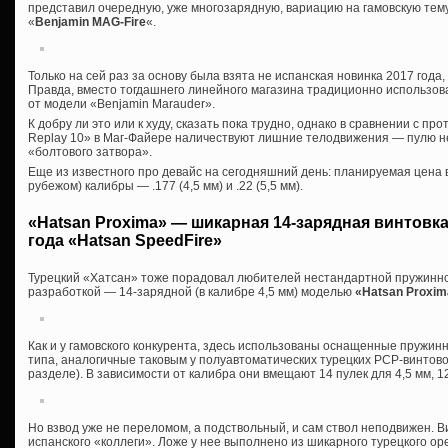
представил очередную, уже многозарядную, вариацию на гамовскую те
«
Benjamin MAG-Fire
«.
Только на сей раз за основу была взята не испанская новинка 2017 года
Правда, вместо тогдашнего линейного магазина традиционно использо
от модели «Benjamin Marauder».
К добру ли это или к худу, сказать пока трудно, однако в сравнении с 
Replay 10» в Маг-Файере наличествуют лишние телодвижения — пулю 
«болтового затвора».
Еще из известного про девайс на сегодняшний день: планируемая цена 
рубежом) калибры — .177 (4,5 мм) и .22 (5,5 мм).
«Hatsan Proxima» — шикарная 14-зарядная винтовк
года «Hatsan SpeedFire»
Турецкий «Хатсан» тоже порадовал любителей нестандартной пружинн
разработкой — 14-зарядной (в калибре 4,5 мм) моделью
«Hatsan Proxim
Как и у гамовского конкурента, здесь использованы оснащенные пружи
типа, аналогичные таковым у полуавтоматических турецких PCP-винтово
разделе). В зависимости от калибра они вмещают 14 пулек для 4,5 мм, 12 
Но взвод уже не переломом, а подствольный, и сам ствол неподвижен. В
испанского «коллеги». Ложе у нее выполнено из шикарного турецкого ор