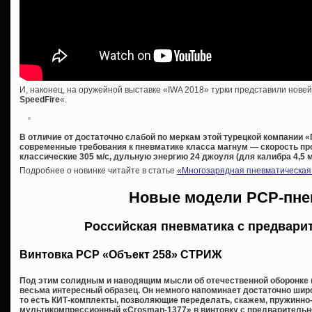
И, наконец, на оружейной выставке «IWA 2018» турки представили нове
SpeedFire
«.
В отличие от достаточно слабой по меркам этой турецкой компании
современные требования к пневматике класса магнум — скорость пр
классические 305 м/с, дульную энергию 24 джоуля (для калибра 4,5 м
Подробнее о новинке читайте в статье
«Многозарядная пневматическая 
Новые модели PCP-пне
Российская пневматика с предвари
Винтовка РСР «Объект 258» СТРИЖ
Под этим солидным и наводящим мысли об отечественной оборонке 
весьма интересный образец. Он немного напоминает достаточно шир
то есть КИТ-комплекты, позволяющие переделать, скажем, пружинно
мультикомпрессионный «Crosman-1377» в винтовку с предварительной 