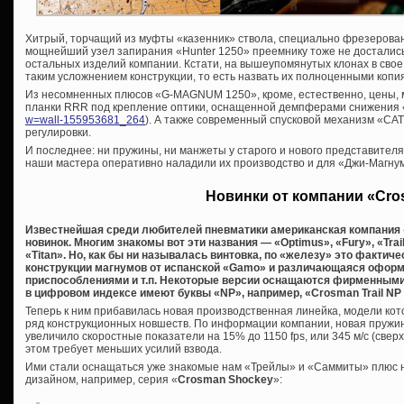
Хитрый, торчащий из муфты «казенник» ствола, специально фрезерован
мощнейший узел запирания «Hunter 1250» преемнику тоже не достались
остальных изделий компании. Кстати, на вышеупомянутых клонах в свое
таким усложнением конструкции, то есть назвать их полноценными копи
Из несомненных плюсов «G-MAGNUM 1250», кроме, естественно, цены, 
планки RRR под крепление оптики, оснащенной демпферами снижения 
w=wall-155953681_264
). А также современный спусковой механизм «C
регулировки.
И последнее: ни пружины, ни манжеты у старого и нового представител
наши мастера оперативно наладили их производство и для «Джи-Магну
Новинки от компании «Cr
Известнейшая среди любителей пневматики американская компания 
новинок. Многим знакомы вот эти названия — «Optimus», «Fury», «Trai
«Titan». Но, как бы ни называлась винтовка, по «железу» это фактич
конструкции магнумов от испанской «Gamo» и различающаяся офор
приспособлениями и т.п. Некоторые версии оснащаются фирменными 
в цифровом индексе имеют буквы «NP», например, «Crosman Trail N
Теперь к ним прибавилась новая производственная линейка, модели кото
ряд конструкционных новшеств. По информации компании, новая пружин
увеличило скоростные показатели на 15% до 1150 fps, или 345 м/с (сверх
этом требует меньших усилий взвода.
Ими стали оснащаться уже знакомые нам «Трейлы» и «Саммиты» плюс 
дизайном, например, серия «
Crosman Shockey
»: