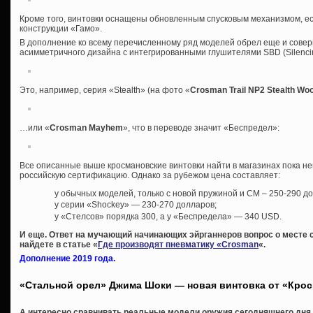
Кроме того, винтовки оснащены обновленным спусковым механизмом, е
конструкции «Гамо».
В дополнение ко всему перечисленному ряд моделей обрел еще и сове
асимметричного дизайна с интегрированными глушителями SBD (Silencing
Это, например, серия «Stealth» (на фото «
Crosman Trail NP2 Stealth Wo
…или «
Crosman Mayhem
», что в переводе значит «Беспредел»:
Все описанные выше кросмановские винтовки найти в магазинах пока н
российскую сертификацию. Однако за рубежом цена составляет:
у обычных моделей, только с новой пружиной и СМ – 250-290 д
у серии «Shockey» — 230-270 долларов;
у «Стелсов» порядка 300, а у «Беспредела» — 340 USD.
И еще. Ответ на мучающий начинающих эйрганнеров вопрос о месте 
найдете в статье «
Где производят пневматику «Crosman
«.
Дополнение 2019 года.
«Стальной орел» Джима Шоки — новая винтовка от «Кро
А интересно сравнивать реальные модели оружия сегодняшнего дня с