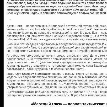
анонсировал) год-два назад. Нечто подобное мы не так давно провел
сегодня обратим внимание на одно из изделий «Crosman». Итак, года
компания оповестила о подготовке к выпуску двух новых моделей — «
Shockey Golden Eagle», в принципе отличающихся только расцветкой 
Джим Шоки — подполковник 4-й Канадской патрульной группы рейнджер
телешоу об охоте «Uncharted», «Hunting Adventures» и «The Professional
последних (если не из первых) в мировых рейтингах. Его дочь Ева — сов
являющаяся «лицом» охотничьей женской общественности :)). Она стала
обложку «Field & Stream» – журнала об охоте и рыбалке, основанного еще
В общем, эта звездная пара в особых представлениях не нуждается. И 
опыт испанской «Гамо», в свое время выбравшей для своей новейшей и 
винтовки «Bone Collector» название одноименного оружейно-охотничьег
А теперь немного о собственно винтовках, точнее, винтовке. Дело в том,
подевалась и ныне отсутствует в производственных линейках. Может, 
сущностей сверх необходимого», ведь в дискриминации по половому пр
компанию даже в страшном сне не привидится. К тому же сама Ева предп
расставалась, даже будучи на 7-м месяце беременности.
Итак, «
Jim Shockey Steel Eagle
» (на фото вверху) типичный представит
модельных рядов пневматических пружинно-поршневых винтовок класса
«глушителем» и фирменной газовой пружиной уже второй генерации «Nitr
компании, на треть сильнее прежней, что увеличило скоростные показате
(сверхлегкими пульками 4,5 мм, прим. наше), но при этом требует меньш
Выпускается «Стальной Орел» исключительно в калибре .22. Оно и понят
позиционируемой как охотничья. Выдает до 950 fps, в базе комплектует
«Мертвый глаз» — первая тактическая 