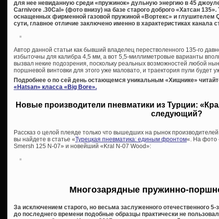
для нее невиданную среди «пружинок» дульную энергию в 45 джоуле
Carnivore .30Cal» (фото внизу) на базе старого доброго «Хатсан 135».
оснащенных фирменной газовой пружиной «Вортекс» и глушителем QE 
сути, главное отличие заключено именно в характеристиках канала с
Автор данной статьи как бывший владелец перестволенного 135-го давн
избыточны для калибра 4,5 мм, а вот 5,5-миллиметровые варианты вполн
вызвал некие подозрения, поскольку реальных возможностей любой ны
поршневой винтовки для этого уже маловато, и траектория пули будет уж
Подробнее о по сей день остающемся уникальным «Хищнике» читайт
«Hatsan» класса «Big Bore».
Новые производители пневматики из Турции: «Крал
следующий?
Рассказ о целой плеяде только что вышедших на рынок производителей
вы найдете в статье «
Турецкая пневматика: единым фронтом
«. На фото
Smersh 125 N-07» и новейший «Kral N-07 Wood»:
Многозарядные пружинно-поршн
За исключением старого, но весьма заслуженного отечественного 5-з
до последнего времени подобные образцы практически не пользовал