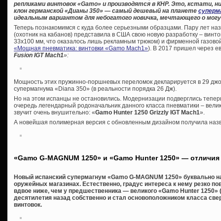
репликами винтовок «
Gamo» и производятся в КНР. Это, кстати, ни
клон германской «Дианы 350» — самый дешевый на планете
суперм
идеальным вариантом для небогатого новичка, мечтающего о могу
Теперь познакомимся с куда более серьезными образцами. Пару лет на
(охотник на кабанов) представила в США свою новую разработку – винто
33х100 мм, что оказалось лишь рекламным трюком) и фирменной газовой 
«Мощная пневматика: винтовки «Gamo Maсh1»
). В 2017 пришел через 
Fusion IGT Mach1
»:
Мощность этих пружинно-поршневых переломок декларируется в 29 джоул
супермагнума «Diana 350» (в реальности порядка 26 Дж).
Но на этом испанцы не остановились. Модернизации подверглись теперь
очередь легендарный родоначальник данного класса пневматики – велик
звучит очень внушительно: «
Gamo Hunter 1250 Grizzly IGT Mach1
».
А новейшая полимерная версия с обновленным дизайном получила на
«Gamo G-MAGNUM 1250» и «Gamo Hunter 1250» — отличия
Новый испанский супермагнум «Gamo G-MAGNUM 1250» буквально на
оружейных магазинах. Естественно, градус интереса к нему резко по
вдвое ниже, чем у предшественника — великого «Gamo Hunter 1250» (
десятилетия назад собственно и стал основоположником класса с
винтовок.