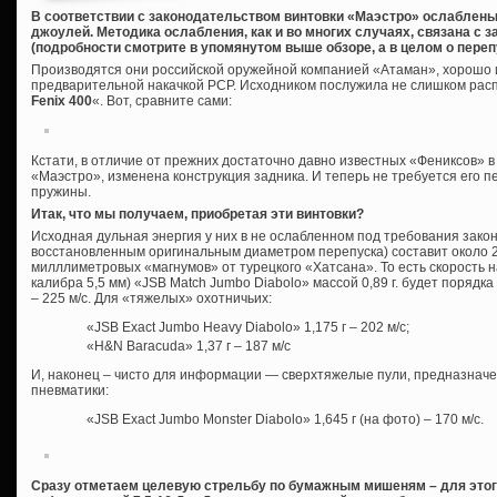
В соответствии с законодательством винтовки «Маэстро» ослаблены
джоулей. Методика ослабления, как и во многих случаях, связана с
(подробности смотрите в упомянутом выше обзоре, а в целом о пере
Производятся они российской оружейной компанией «Атаман», хорошо 
предварительной накачкой PCP. Исходником послужила не слишком расп
Fenix 400
«. Вот, сравните сами:
Кстати, в отличие от прежних достаточно давно известных «Фениксов» в 
«Маэстро», изменена конструкция задника. И теперь не требуется его п
пружины.
Итак, что мы получаем, приобретая эти винтовки?
Исходная дульная энергия у них в не ослабленном под требования зако
восстановленным оригинальным диаметром перепуска) составит около 2
милллиметровых «магнумов» от турецкого «Хатсана». То есть скорость н
калибра 5,5 мм) «JSB Match Jumbo Diabolo» массой 0,89 г. будет порядка 2
– 225 м/с. Для «тяжелых» охотничьих:
«JSB Exact Jumbo Heavy Diabolo» 1,175 г – 202 м/с;
«H&N Baracuda» 1,37 г – 187 м/с
И, наконец – чисто для информации — сверхтяжелые пули, предназнач
пневматики:
«JSB Exact Jumbo Monster Diabolo» 1,645 г (на фото) – 170 м/с.
Сразу отметаем целевую стрельбу по бумажным мишеням – для этого 