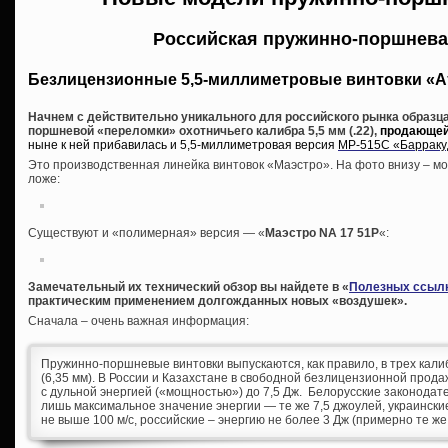
Российская пружинно-поршнева
Безлицензионные 5,5-миллиметровые винтовки «А
Начнем с действительно уникального для российского рынка образца
поршневой «переломки» охотничьего калибра 5,5 мм (.22),
продающейс
ныне к ней прибавилась и 5,5-миллиметровая версия
МР-515С «Барраку
Это производственная линейка винтовок «Маэстро». На фото внизу – мо
ложе:
Существуют и «полимерная» версия — «
Маэстро NA 17 51P
«:
Замечательный их технический обзор вы найдете в «
Полезных ссыл
практическим применением долгожданных новых «воздушек».
Сначала – очень важная информация:
Пружинно-поршневые винтовки выпускаются, как правило, в трех калибра
(6,35 мм). В России и Казахстане в свободной безлицензионной прода
с дульной энергией («мощностью») до 7,5 Дж. Белорусские законода
лишь максимальное значение энергии — те же 7,5 джоулей, украинские
не выше 100 м/с, российские – энергию не более 3 Дж (примерно те же 