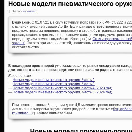
Новые модели пневматического оруж
|
Автор:
ingewarr
Внимание.
С 01.07.21 г. в силу вступили поправки в УК РФ (ст. 222 и 
с дульной энергией свыше 7,5 Дж. Если раньше ответственность, при
предусмотрена за ношение, перевозку и стрельбу в границах населен
преследование с довольно серьезными санкциями предусмотрено за с
переделку или ремонт подобных образцов (см.
Сколь веревочка не ве
законы
). Так что при чтении статей, написанных в совсем другую эпоху
обстоятельства…
В последнее время порой уже казалось, что рынок «воздушек» находи
длительного затишья производители вновь начали радовать нас нов
Еще по теме:
—
Новые модели пневматического оружия. Часть 2
—
Новые модели пневматического оружия. Часть 3
—
Новые модели пневматического оружия. Часть 4 (2023 год)
—
Новые модели пневматического оружия. Часть 5 (2024 год)
При неосторожном обращении даже 4,5-миллиметровая пневматическа
для жизни и здоровья окружающих (подробности в статье «
Лук, арбал
криминал…
«). Будьте внимательны.
Новые модели пружинно-порш