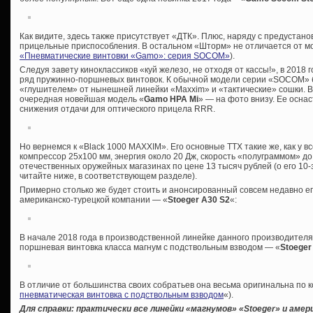
Как видите, здесь также присутствует «ДТК». Плюс, наряду с предустан
прицельные приспособления. В остальном «Шторм» не отличается от мо
«Пневматические винтовки «Gamo»: серия SOCOM»
).
Следуя завету киноклассиков «куй железо, не отходя от кассы!», в 2018
ряд пружинно-поршневых винтовок. К обычной модели серии «SOCOM» б
«глушителем» от нынешней линейки «Maxxim» и «тактические» сошки. В
очередная новейшая модель «
Gamo HPA Mi
» — на фото внизу. Ее осна
снижения отдачи для оптического прицела RRR.
Но вернемся к «Black 1000 MAXXIM». Его основные ТТХ такие же, как у в
компрессор 25х100 мм, энергия около 20 Дж, скорость «полуграммом» до
отечественных оружейных магазинах по цене 13 тысяч рублей (о его 10
читайте ниже, в соответствующем разделе).
Примерно столько же будет стоить и анонсированный совсем недавно ег
американско-турецкой компании — «
Stoeger A30 S2
«:
В начале 2018 года в производственной линейке данного производител
поршневая винтовка класса магнум с подствольным взводом — «
Stoeger
В отличие от большинства своих собратьев она весьма оригинальна по к
пневматическая винтовка с подствольным взводом
«).
Для справки: практически все линейки «магнумов» «
Stoeger» и амер