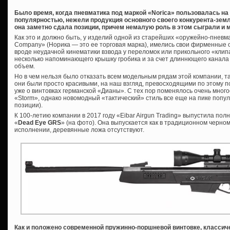
Было время, когда пневматика под маркой «Norica» пользовалась н
популярностью, нежели продукция основного своего конкурента-зем
она заметно сдала позиции, причем немалую роль в этом сыграли и
Как это и должно быть, у изделий одной из старейших «оружейно-пневма
Company» (Норика — это ее торговая марка), имелись свои фирменные о
вроде неудачной кинематики взвода у переломок или прикольного «клипа
несколько напоминающего крышку гробика и за счет длиннющего канал
объем.
Но в чем нельзя было отказать всем модельным рядам этой компании, та
они были просто красивыми, на наш взгляд, превосходящими по этому п
уже о винтовках германской «Дианы». С тех пор поменялось очень многое
«Storm», однако новомодный «тактический» стиль все еще на пике попул
позиции).
К 100-летию компании в 2017 году «Eibar Airgun Trading» выпустила по
«
Dead Eye GRS
» (на фото). Она выпускается как в традиционном черно
исполнении, деревянные ложа отсутствуют.
Как и положено современной пружинно-поршневой винтовке, классиче