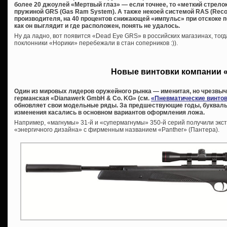
более 20 джоулей «Мертвый глаз» — если точнее, то «меткий стрело
пружиной GRS (Gas Ram System). А также некоей системой RAS (Recoi
производителя, на 40 процентов снижающей «импульс» при отскоке п
как он выглядит и где расположен, понять не удалось.
Ну да ладно, вот появится «Dead Eye GRS» в российских магазинах, тогд
поклонники «Норики» перебежали в стан соперников :)).
Новые винтовки компании 
Один из мировых лидеров оружейного рынка — именитая, но чрезвы
германская «Dianawerk GmbH & Co. KG» (см.
«Пневматические винтов
обновляет свои модельные ряды. За предшествующие годы, букваль
изменения касались в основном вариантов оформления ложа.
Например, «магнумы» 31-й и «супермагнумы» 350-й серий получили экст
«энергичного дизайна» с фирменным названием «Panther» (Пантера).