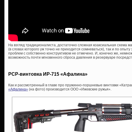
На взгляд традиционалиста, достаточно сложная коаксиальная схема мал
(в словах которого уж точно не приходится сомневаться), так и по опыту
проблем с собственно конструктивом не отмечено. И, конечно же, немн
возможность почти мгновенного сброса давления в резервуаре посредс
PCP-винтовка ИР-715 «Афалина»
Как и рассмотренный в главе про пружинно-поршневые винтовки «Катра
«Афалина»
(на фото) производится ООО «Ижевские ружья».