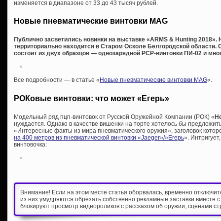
изменяется в диапазоне от 33 до 43 тысяч рублей.
Новые пневматические винтовки MAG
Публично засветились новинки на выставке «ARMS & Hunting 2018». 
территориально находится в Старом Осколе Белгородской области. 
состоит из двух образцов — однозарядной PCP-винтовки ПИ-02 и мно
Все подробности — в статье «
Новые пневматические винтовки MAG
«.
РОКовые винтовки: что может «Егерь»
Модельный ряд пцп-винтовок от Русской Оружейной Компании (РОК) «
H
нуждается. Однако в качестве вишенки на торте хотелось бы предложить
«Интересные факты из мира пневматического оружия», заголовок которой
на 400 метров из пневматической винтовки «Jaeger»/»Егерь
». Интригует
винтовочка:
Внимание! Если на этом месте статья оборвалась, временно отключи
из них умудряются обрезать собственно рекламные заставки вместе с
блокируют просмотр видеороликов с рассказом об оружии, сценами ст