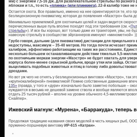
мм) с энергией 7,5-16 Дж. Для развлекательной стрельбы по разного
яблокам и т.п., то есть
«плинка» (или плинкинга)
, 22-й калибр тоже не 
Остается охота. Все правильно, именно на нее ориентируются те, кто п
безлицензионную пневматику, которая до появления «Маэстро» была до
Минимально приемлемой для охотничьих целей и задач видится скорость 
перечисленных выше пуль вполне походят под эти требования (см. «
Пул
стрельбы
»). И все бы хорошо, вот только даже их траектория, увы, не б
навесную стрельбу в сообществе эйрганнеров именуют «минометной» :))
Грубо говоря, дальние (для пневматики) дистанции для прицельного
недоступны, максимум – 35-40 метров. Но тогда почти исчезает пре
калибром, эффективно работающим на таких же расстояниях. Единс
несколько большем останавливающем действии тяжелых 5,5-миллим
по охотничьим меркам энергии «Маэстро» не будет хватать для увер
корпуса более-менее серьезной добычи, вроде утки или зайца. Остаетс
выцеливать подобных животных и птиц в голову либо довольствоват
дроздами.
Но вот уж чего не отнять у безлицензионных винтовок «Маэстро», так 
«крупнокалиберной» пневматикой! Помню собственные давнишние впе
135»
(правда, у того и «дури» изначально было заметно побольше – окол
нуждаются в весьма не дешевой замене ствола и вообще являются впол
отдать 25 тысяч рублей – вполне на уровне обычного 4,5-миллиметрово
Снайпер».
Ижевский магнум: «Мурена», «Барракуда», теперь 
Продолжая традицию названия своих моделей в честь хищных рыб, ООО
пружинно-поршневую винтовку
ИР-615 «Катран»
.