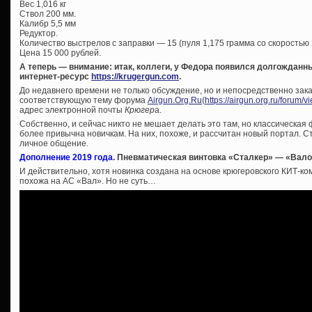
Вес 1,016 кг
Ствол 200 мм.
Калибр 5,5 мм
Редуктор.
Количество выстрелов с заправки — 15 (пуля 1,175 грамма со скоростью 2
Цена 15 000 рублей.
А теперь — внимание: итак, коллеги, у Федора появился долгождан
интернет-ресурс
https://krugergun.com
.
До недавнего времени не только обсуждение, но и непосредственно зак
соответствующую тему форума
Airgun.Org.Ru
(
https://airgun.org.ru/forum/
адрес электронной почты
Крюгер
а.
Собственно, и сейчас никто не мешает делать это там, но классическая
более привычна новичкам. На них, похоже, и рассчитан новый портал. Ст
личное общение.
Дополнение 2019 года
. Пневматическая винтовка «Сталкер» — «Вал
И действительно, хотя новинка создана на основе крюгеровского КИТ-ко
похожа на АС «Вал». Но не суть…