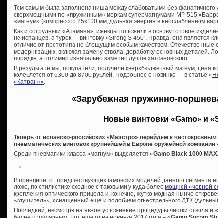
Тем самым была заполнена ниша между слабоватыми без фанатичного 
сверхмощными по «пружинным» меркам супермагнумами МР-515 «Барраку
«магнум» (компрессор 25х100 мм, дульная энергия в неослабленном вар
Как и сотрудники «Атамана», ижевцы положили в основу готовое издели
не испанцев, а турок — винтовку «
Strong S 450″. Правда, она является 
отличие от прототипа не блещущим особым качеством. Отечественные 
модернизацию, включая замену ствола, доработку основных деталей. Ложу
порядке, а полимер изначально заметно лучше хатсановского.
В результате мы, покупатели, получили сверхбюджетный магнум, цена к
колеблется от 6300 до 8700 рублей. Подробнее о новинке — в статье «
Н
«Катран»»
.
«Зарубежная пружинно-поршнев
Новые винтовки «Gamo» и «S
Теперь от испанско-российских «Маэстро» перейдем к чистокровны
пневматических винтовок крупнейшей в Европе оружейной компании 
Среди пневматики класса «магнум» выделяется «
Gamo
Black 1000 MAX
В принципе, от предшествующих гамовских моделей данного сегмента е
ложе, по стилистике сходное с таковыми у куда более
мощной «черной с
крепления оптического прицела и, конечно, жутко модная нынче откро
«глушитель», оснащенный еще и подобием огнестрельного ДТК (дульный
Последний, несмотря на явное усложнение процедуры чистки ствола и «
более популярным. Вот еще одна новинка 2017 года – «
Gamo Socom St