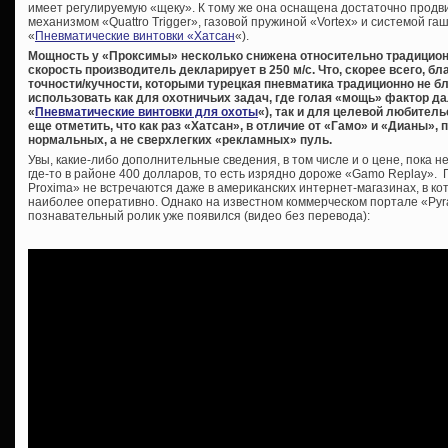
имеет регулируемую «щеку». К тому же она оснащена достаточно про
механизмом «Quattro Trigger», газовой пружиной «Vortex» и системой га
«
Пневматические винтовки «Хатсан
«).
Мощность у «Проксимы» несколько снижена относительно традицион
скорость производитель декларирует в 250 м/с. Что, скорее всего, б
точности/кучности, которыми турецкая пневматика традиционно не бл
использовать как для охотничьих задач, где голая «мощь» фактор д
«
Пневматические винтовки для охоты
«), так и для целевой любител
еще отметить, что как раз «Хатсан», в отличие от «Гамо» и «Дианы»
нормальных, а не сверхлегких «рекламных» пуль.
Увы, какие-либо дополнительные сведения, в том числе и о цене, пока 
где-то в районе 400 долларов, то есть изрядно дороже «Gamo Replay».
Proxima» не встречаются даже в американских интернет-магазинах, в к
наиболее оперативно. Однако на известном коммерческом портале «Pyr
познавательный ролик уже появился (видео без перевода):