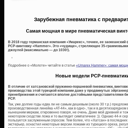
Зарубежная пневматика с предвари
Самая мощная в мире пневматическая вин
В 2018 году германская компания «Умарекс», точнее, ее заокеанский
PCP-винтовку «Hammer». Это «чудище», стреляющее 35-граммовыми
джоулей (максимально — до 1030!).
Подробнее о «Молоте» читайте в статье
«Umarex Hammer»: самая мощна
Новые модели PCP-пневматики
В отличие от хатсановской пружинно-поршневой пневматики, винтовк
производства этой турецкой компании даже у продвинутых эйрганне
пренебрежения и считаются вполне достойными представителями бю
PCP.
Так, уже долгие годы едва ли не самым дешевым (около 30 т.р.) предло
производственная линейка «AT-44», как в одно-, так и в десятизарядно
нынешним меркам, откровенно говоря, не очень. Даже мой древний и т
некотором сходстве ложа и то выглядит симпатичнее :)). Однако 44-я сер
пользуется заслуженным спросом. Тем более, что «Хатсан» в последни
экстерьер, оснастил некоторые версии ложами из турецкого ореха, рег