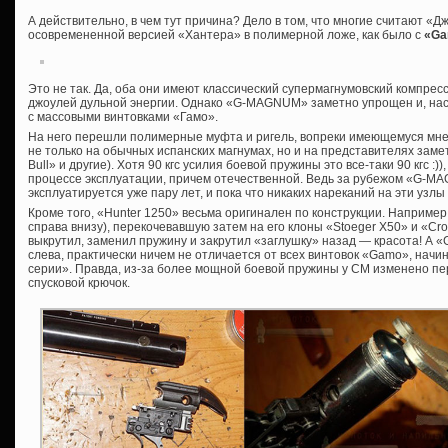
А действительно, в чем тут причина? Дело в том, что многие считают «Д
осовремененной версией «Хантера» в полимерной ложе, как было с
«Ga
Это не так. Да, оба они имеют классический супермагнумовский компре
джоулей дульной энергии. Однако «G-MAGNUM» заметно упрощен и, нас
с массовыми винтовками «Гамо».
На него перешли полимерные муфта и ригель, вопреки имеющемуся мн
не только на обычных испанских магнумах, но и на представителях зам
Bull» и другие). Хотя 90 кгс усилия боевой пружины это все-таки 90 кгс :))
процессе эксплуатации, причем отечественной. Ведь за рубежом «G-
эксплуатируется уже пару лет, и пока что никаких нареканий на эти узлы
Кроме того, «Hunter 1250» весьма оригинален по конструкции. Наприме
справа внизу), перекочевавшую затем на его клоны «Stoeger Х50» и «Cro
выкрутил, заменил пружину и закрутил «заглушку» назад — красота! А 
слева, практически ничем не отличается от всех винтовок «Gamo», начин
серии». Правда, из-за более мощной боевой пружины у СМ изменено пер
спусковой крючок.