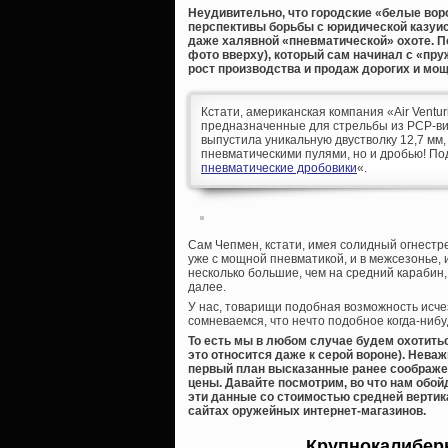
Неудивительно, что городские «белые воро
перспективы борьбы с юридической казуис
даже халявной «пневматической» охоте. П
фото вверху), который сам начинал с «пр
рост производства и продаж дорогих и мощ
Кстати, американская компания «Air Vent
предназначенные для стрельбы из PCP-винт
выпустила уникальную двустволку 12,7 мм
пневматическими пулями, но и дробью! По
пневматические дробовики
«.
Сам Чепмен, кстати, имея солидный огнестр
уже с мощной пневматикой, и в межсезонье, 
несколько большие, чем на средний карабин, 
далее.
У нас, товарищи подобная возможность исчез
сомневаемся, что нечто подобное когда-нибу
То есть мы в любом случае будем охотитьс
это относится даже к серой вороне). Нева
первый план высказанные ранее соображени
цены. Давайте посмотрим, во что нам обой
эти данные со стоимостью средней вертик
сайтах оружейных интернет-магазинов.
Крупнокалибер