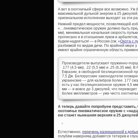
А вот в охотничьей сфере все возможно. Уж
максимальной дульной энергии в 25 джоулей
оригинальном исполнении выходят за эти рам
Нижний предел мощности, позволяющей избе
«…пневматическое оружие должно быть пред
мм), минимальная начальная скорость пульки 
прописано и в отношении луков и арбалетов, 
будем надеяться! — в России (см. «
Охота с л
разбивкой по видам дичи. По крайней мере 
имеют крайне ограниченную область применен
Производители выпускают пружинно-поршне
.177 (4,5 мм), .22 (5,5 мм) и .25 (6,35 мм)
Евразии, в свободной безлицензионной пр
7,5 Дж. Белорусские законодатели оговар
украинские — для калибров более .177 скоро
есть у нас безлицензионное оружие 4,5 мм 
мм — и вовсе до 3 джоулей, что переводит 
более миллиметров — уже чисто охотничье
А теперь давайте попробуем представить,
охотничье пневматическое оружие с «надц
ею станет нынешняя верхняя в 25 джоулей
Естественно,
перечень разрешенной к добыв
голубям наверняка добавятся тетерев и глух