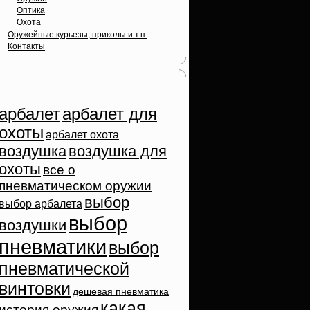
Оптика
Охота
Оружейные курьезы, приколы и т.п.
Контакты
Облако тэгов
арбалет
арбалет для
охоты
арбалет охота
воздушка
воздушка для
охоты
все о
пневматическом оружии
выбор
выбор арбалета
выбор
воздушки
пневматики
выбор
пневматической
винтовки
дешевая пневматика
какая
история оружия