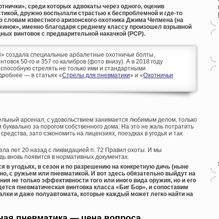
тнички», среди которых адвокаты через одного, оценив
тикой, дружно воспылали страстью к беспроблемной и где-то
о словам известного аризонского охотника Джима Чепмена (на
ужинок», именно благодаря среднему классу произошел взрывной
ных винтовок с предварительной накачкой (PCP).
uri» создала специальные арбалетные охотничьи болты,
овок 50-го и 357-го калибров (фото внизу). А в 2018 году
, способную стрелять не только ими и стандартными
дробнее — в статьях «
Стрелы для пневматики
» и «
Охотничьи
ельный арсенал, с удовольствием занимается любимым делом, только
и буквально за порогом собственного дома. На это не жаль потратить
средства, зато сэкономить на лицензиях, поездках в угодья и так
ла лет 20 назад с ликвидацией п. 72 Правил охоты. И мы
дь вновь появится в нормативных документах.
я в угодьях, в сезон и по разрешению на конкретную дичь (ныне
жно, с ружьем или пневматикой. И вот здесь обязательно выйдут на
я не только эффективности того или иного вида оружия, но и его
дется пневматическая винтовка класса «Биг Бор», и сопоставим
алки и даже полуавтомата, которые каждый может легко найти на
ная пневматика — цена вопроса