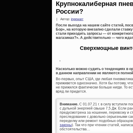
Крупнокалиберная пнев
России?
|
Автор:
ingewarr
После выхода на нашем сайте статей, пос
Бор», на которую внезапно сделали ставку
стали приходить запросы — от конкретного
магазинах?». А действительно — чего жда
Сверхмощные винто
Насколько можно судить о тенденциях в о
в данном направлении не являются полной
Во-первых, опыт США, где любая пневматика
приживется однозначно. Хотя бы потому, чт
не прижился фактически больше нигде. То е
вряд ли придется.
Внимание.
С 01.07.21 г. в силу вступили п
с дульной энергией свыше 7,5 Дж. Если р
предусмотрена за ношение, перевозку и ст
преследование с довольно серьезными сан
переделку или ремонт подобных образцов
законы
). Так что при чтении статей, напис
обстоятельства…