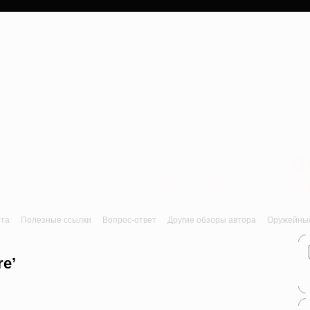
a
Лук, арбалет, пне
йта
Полезные ссылки
Вопрос-ответ
Другие обзоры автора
Оружейные 
re’