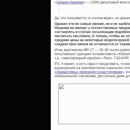
«
Umarex Hammer
» — 1000-джоулевый монстр
Да, что называется, в «голом виде», но деш
Однако эти не самые низкие, но и не заоб
Наценки на импорт у отечественных продав
составлять в случае легализации подобно
посчитать несложно. А теперь, чтобы не о
средние цены на некоторые модели ружей 
гладкоствол ничем не отличается от таков
Итак, вертикалка МР-27 — 20-30 тысяч рубле
популярные турецкие полуавтоматы «Hatsan 
т.р.; самозарядный карабин «Тигр» 7,62х54R
P.S. А может, и есть смысл продолжить, точ
разрешения на приобретение нарезного огн
«Ланкастеры» переходят в наступление
«, в
небанальной стрелковки, доступные даже дл