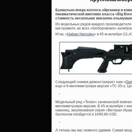
Буквально вчера коллега-эйрганнер в комм
пневматической винтовке класса «Big Bore
стоимость нескольких внезапно хлынувших 
Из модельных рядов каждого производителя
как правило, во всех «бигборовских» калибрах о
Итак, «
Hatsan Hercules
» в 45-м калибре (11,
Следующий снимок демонстрирует нам «
Gam
еще и 9-миллиметровая версия «TC-35»). Це
Модельный ряд «Texan» заокеанской компании
миллиметровую версию. В 45-м калибре с ко
наконец, эксклюзивная серия «Ветеран Ирак
баллоном обойдется в 1699,99 USD.
А теперь мы вас немного удивим. Самая мощ