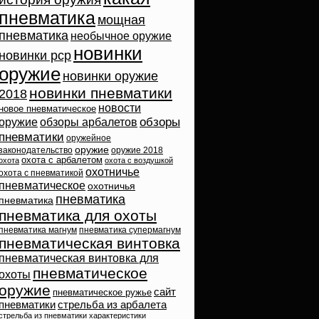
пневматика
мощная
пневматика
необычное оружие
новинки
новинки pcp
оружие
новинки оружие
новинки пневматики
2018
новости
новое пневматическое
обзоры
оружие
обзоры арбалетов
пневматики
оружейное
оружие
законодательство
оружие 2018
охота с арбалетом
охота
охота с воздушкой
охотничье
охота с пневматикой
пневматическое
охотничья
пневматика
пневматика
пневматика для охоты
пневматика магнум
пневматика супермагнум
пневматическая винтовка
пневматическая винтовка для
пневматическое
охоты
оружие
сайт
пневматическое ружье
пневматики
стрельба из арбалета
стрельба из пневматики
характеристики