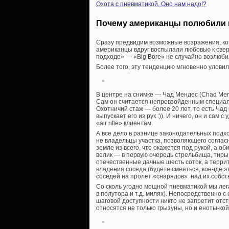
Охота с пневматикой. Оно нам надо!?
Почему американцы полюбили п
Сразу предвидим возможные возражения, ко
американцы вдруг воспылали любовью к сверх
подходе» — «Big Bore» не случайно возлюби
Более того, эту тенденцию мгновенно улов
В центре на снимке — Чад Мендес (Chad Men
Сам он считается непревзойденным специал
Охотничий стаж — более 20 лет, то есть Чад
выпускает его из рук :)). И ничего, он и сам
«air rifle» клиентам.
А все дело в разнице законодательных подх
не владельцы участка, позволяющего соглас
земле из всего, что окажется под рукой, а о
велик — в первую очередь стрельбища, тиры,
отечественные дачные шесть соток, а терри
владения соседа (будете смеяться, кое-где 
соседей на пролет «снарядов» над их собст
Со сколь угодно мощной пневматикой мы лег
в полутора и т.д. милях). Непосредственно с
шаговой доступности никто не запретит отс
относятся не только грызуны, но и еноты-ко