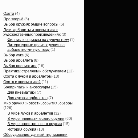
Статьи, обзоры
Охота
(4)
Про зверьё
(6)
Выбор оружия: общие вопросы
(6)
Луки. арбалеты и пневматика в
художественных произведениях
(3)
Фильмы и сериалы на лучную тему
(1)
Литературные произведения на
арбалетно-лучную тему
(1)
Выбор лука
(6)
Выбор арбалета
(8)
Выбор пневматики
(18)
Практика: стреляем и обслуживаем
(12)
Охота с луком и арбалетом
(13)
Охота с пневматикой
(11)
Боеприпасы и аксессуары
(15)
Для пневматики
(7)
Для луков и арбалетов
(7)
Мир оружия: новости, события, обзоры
(126)
В мире луков и арбалетов
(32)
В мире пневматического оружия
(60)
В мире огнестрельного оружия
(15)
История оружия
(13)
Оборудование: дачный тир, мишени,