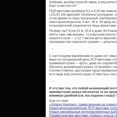
бобрами, вообще пушной зверь, и ряд копыт
Бор» в частности?
ПЦП-винтовки калибров 5,5 и 6,35 мм замеч
(.22LR) 150 джоулей. Особенно последние, с
то же время по перу. Начальный «бигборовск
некоторым вопросом. А вот .45 и .50 вряд ли
пользователей ограничится лишь фанатами.
Почему так? Если 22-й, 25-й и даже 30-й кал
опять-таки «мелкашки», то в высшем классе 
скорости пули — у 12,7 мм (на фото верхний 
преимущество нарезного оружия — результа
С настоящими карабинами их даже нет смысл
мире на сегодняшний день PCP-винтовка «U
граммовой пулей — круто, даже не спорим! Во
Обычное дешевенькое ружье 12 калибра с ан
Соответственно, дистанции гарантированно
есть ведь еще разного рода «Совестры» (на
И это при том, что любой начинающий охо
приобретение ружья абсолютно те же время
минимум двойной (см. последнюю главу)! 
Еще по теме:
«Umarex Hammer»: самая мощная на планете
Новая крупнокалиберная PCP-винтовка «Umare
Новые сверхмощные крупнокалиберные Биг
Пневматические винтовки «Hatsan» класса «