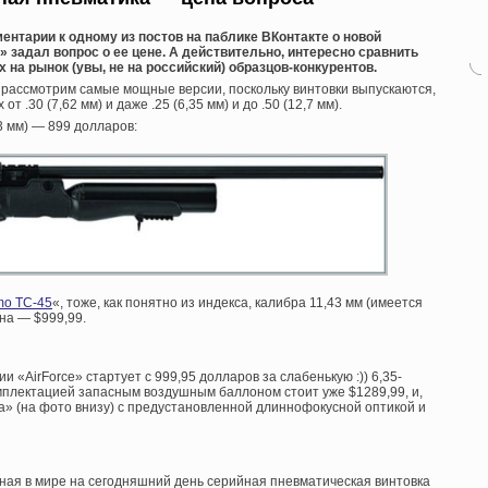
ентарии к одному из постов на паблике ВКонтакте о новой
» задал вопрос о ее цене. А действительно, интересно сравнить
на рынок (увы, не на российский) образцов-конкурентов.
 рассмотрим самые мощные версии, поскольку винтовки выпускаются,
т .30 (7,62 мм) и даже .25 (6,35 мм) и до .50 (12,7 мм).
43 мм) — 899 долларов:
o TC-45
«, тоже, как понятно из индекса, калибра 11,43 мм (имеется
на — $999,99.
 «AirForce» стартует с 999,95 долларов за слабенькую :)) 6,35-
мплектацией запасным воздушным баллоном стоит уже $1289,99, и,
а» (на фото внизу) с предустановленной длиннофокусной оптикой и
ная в мире на сегодняшний день серийная пневматическая винтовка