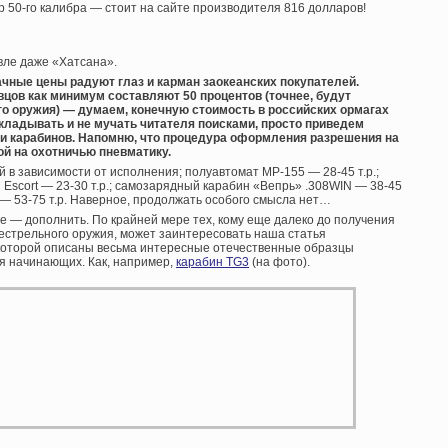
 50-го калибра — стоит на сайте производителя 816 долларов!
евле даже «Хатсана».
лачные цены радуют глаз и карман заокеанских покупателей.
цов как минимум составляют 50 процентов (точнее, будут
го оружия) — думаем, конечную стоимость в российских ормагах
ткладывать и не мучать читателя поисками, просто приведем
и карабинов. Напомню, что процедура оформления разрешения на
ой на охотничью пневматику.
й в зависимости от исполнения; полуавтомат МР-155 — 28-45 т.р.;
Escort — 23-30 т.р.; самозарядный карабин «Вепрь» .308WIN — 38-45
 — 53-75 т.р. Наверное, продолжать особого смысла нет…
нее — дополнить. По крайней мере тех, кому еще далеко до получения
естрельного оружия, может заинтересовать наша статья
 которой описаны весьма интересные отечественные образцы
я начинающих. Как, например,
карабин TG3
(на фото).