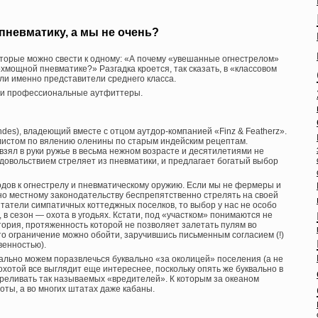
невматику, а мы не очень?
торые можно свести к одному: «А почему «увешанные огнестрелом»
мощной пневматике?» Разгадка кроется, так сказать, в «классовом
ли именно представители среднего класса.
или профессиональные аутфиттеры.
des), владеющий вместе с отцом аутдор-компанией «Finz & Featherz».
истом по вялению оленины по старым индейским рецептам.
 взял в руки ружье в весьма нежном возрасте и десятилетиями не
 с удовольствием стреляет из пневматики, и предлагает богатый выбор
одов к огнестрелу и пневматическому оружию. Если мы не фермеры и
но местному законодательству беспрепятственно стрелять на своей
битатели симпатичных коттеджных поселков, то выбор у нас не особо
 в сезон — охота в угодьях. Кстати, под «участком» понимаются не
тория, протяженность которой не позволяет залетать пулям во
это ограничение можно обойти, заручившись письменным согласием (!)
венностью).
ально можем поразвлечься буквально «за околицей» поселения (а не
 охотой все выглядит еще интереснее, поскольку опять же буквально в
треливать так называемых «вредителей». К которым за океаном
йоты, а во многих штатах даже кабаны.