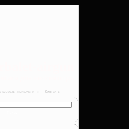
rbalet-airgun
вматика для начинающих
курьезы, приколы и т.п.
Контакты