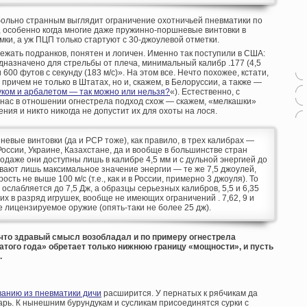
 больно странным выглядит ограничение охотничьей пневматики по
, особенно когда многие даже пружинно-поршневые винтовки в
ки, а уж ПЦП только стартуют с 30-джоулевой отметки.
жать подранков, понятен и логичен. Именно так поступили в США:
назначено для стрельбы от плеча, минимальный калибр .177 (4,5
600 футов с секунду (183 м/с)». На этом все. Нечто похожее, кстати,
причем не только в Штатах, но и, скажем, в Белоруссии, а также —
уком и арбалетом — так можно или нельзя?
«). Естественно, с
у нас в отношении огнестрела подход схож — скажем, «мелкашки»
ия и никто никогда не допустит их для охоты на лося.
вые винтовки (да и PCP тоже), как правило, в трех калибрах —
. В России, Украине, Казахстане, да и вообще в большинстве стран
одаже они доступны лишь в калибре 4,5 мм и с дульной энергией до
ивают лишь максимальное значение энергии — те же 7,5 джоулей,
сть не выше 100 м/с (т.е., как и в России, примерно 3 джоуля). То
ослабляется до 7,5 Дж, а образцы серьезных калибров, 5,5 и 6,35
их в разряд игрушек, вообще не имеющих ограничений . 7,62, 9 и
 лицензируемое оружие (опять-таки не более 25 дж).
 что здравый смысл возобладал и по примеру огнестрела
атого года» обретает только нижнюю границу «мощности», и пусть
.
анию из пневматики дичи
расширится. У пернатых к рябчикам да
арь. К нынешним бурундукам и сусликам присоединятся сурки с