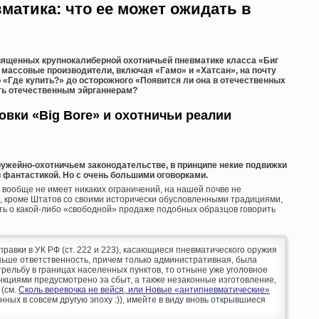
матика: что ее может ожидать в
вященных крупнокалиберной охотничьей пневматике класса «Биг
 массовые производители, включая «Гамо» и «Хатсан», на почту
 «Где купить?» до осторожного «Появится ли она в отечественных
ть отечественным эйрганнерам?
вки «Big Bore» и охотничьи реалии
ружейно-охотничьем законодательстве, в принципе некие подвижки
 фантастикой. Но с очень большими оговорками.
 вообще не имеет никаких ограничений, на нашей почве не
о, кроме Штатов со своими исторически обусловленными традициями,
сть о какой-либо «свободной» продаже подобных образцов говорить
оправки в УК РФ (ст. 222 и 223), касающиеся пневматического оружия
аньше ответственность, причем только административная, была
рельбу в границах населенных пунктов, то отныне уже уголовное
кциями предусмотрено за сбыт, а также незаконные изготовление,
 (см.
Сколь веревочка не вейся, или Новые «антипневматические»
анных в совсем другую эпоху :)), имейте в виду вновь открывшиеся