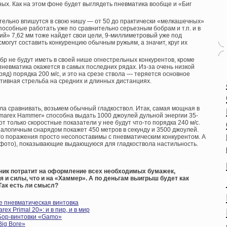
ных. Как на этом фоне будет выглядеть пневматика вообще и «Биг
ательно впишутся в свою нишу — от 50 до практически «мелкашечных»
пособные работать уже по сравнительно серьезным бобрам и т.п. и в
ий» 7,62 мм тоже найдет свои цели, 9-миллиметровый уже под
 смогут составить конкуренцию обычным ружьям, а значит, круг их
ибр не будут иметь в своей нише огнестрельных конкурентов, кроме
пневматика окажется в самых последних рядах. Из-за очень низкой
ряд) порядка 200 м/с, и это на срезе ствола — теряется основное
тивная стрельба на средних и длинных дистанциях.
а сравнивать, возьмем обычный гладкоствол. Итак, самая мощная в
marex Hammer» способна выдать 1000 джоулей дульной энергии 35-
т только скоростные показатели у нее будут что-то порядка 240 м/с.
алогичным снарядом покажет 450 метров в секунду и 3500 джоулей.
го поражения просто несопоставимы с пневматическим конкурентом. А
 фото), показывающие выдающуюся для гладкоствола настильность.
тник потратит на оформление всех необходимых бумажек,
 и силы, что и на «Хаммер». А по деньгам выигрыш будет как
Так есть ли смысл?
 пневматическая винтовка
x Primal 20»: и в пир, и в мир
Бор-винтовки «Gamo»
Big Bore»