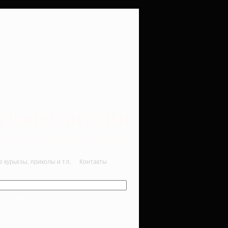
rbalet-airgun
вматика для начинающих
курьезы, приколы и т.п.
Контакты