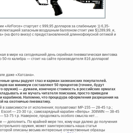
 «AirForce» стартует с 999,95 долларов за слабенькую :)) 6,35-
мплектацией запасным воздушным баллоном стоит уже $1289,99, и,
а» (на фото внизу) с предустановленной длиннофокусной оптикой и
ная в мире на сегодняшний день серийная пневматическая винтовка
 50-го калибра — стоит на сайте производителя 816 долларов!
евле даже «Хатсана».
лачные цены радуют глаз и карман заокеанских покупателей.
цов как минимум составляют 50 процентов (точнее, будут
го оружия) — думаем, конечную стоимость в российских ормагах
ткладывать и не мучать читателя поисками, просто приведем
и карабинов. Напомню, что процедура оформления разрешения на
ой на охотничью пневматику.
й в зависимости от исполнения; полуавтомат МР-155 — 28-45 т.р.;
Escort — 23-30 т.р.; самозарядный карабин «Вепрь» .308WIN — 38-45
 — 53-75 т.р. Наверное, продолжать особого смысла нет…
нее — дополнить. По крайней мере тех, кому еще далеко до получения
естрельного оружия, может заинтересовать наша статья
 которой описаны весьма интересные отечественные образцы