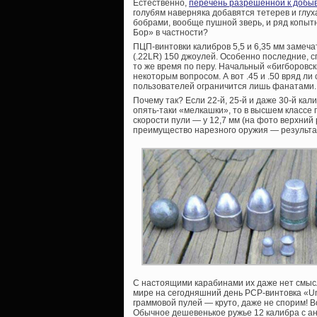
Естественно,
перечень разрешенной к добыв
голубям наверняка добавятся тетерев и глух
бобрами, вообще пушной зверь, и ряд копыт
Бор» в частности?
ПЦП-винтовки калибров 5,5 и 6,35 мм замеч
(.22LR) 150 джоулей. Особенно последние, с
то же время по перу. Начальный «бигборовск
некоторым вопросом. А вот .45 и .50 вряд ли
пользователей ограничится лишь фанатами.
Почему так? Если 22-й, 25-й и даже 30-й кал
опять-таки «мелкашки», то в высшем классе 
скорости пули — у 12,7 мм (на фото верхний 
преимущество нарезного оружия — результа
С настоящими карабинами их даже нет смысл
мире на сегодняшний день PCP-винтовка «U
граммовой пулей — круто, даже не спорим! Во
Обычное дешевенькое ружье 12 калибра с ан