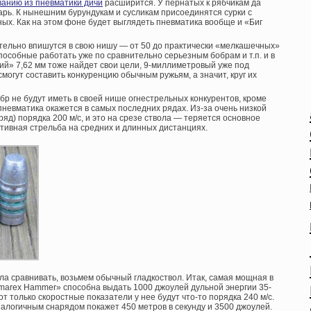
анию из пневматики дичи
расширится. У пернатых к рябчикам да
арь. К нынешним бурундукам и сусликам присоединятся сурки с
ных. Как на этом фоне будет выглядеть пневматика вообще и «Биг
ательно впишутся в свою нишу — от 50 до практически «мелкашечных»
пособные работать уже по сравнительно серьезным бобрам и т.п. и в
ий» 7,62 мм тоже найдет свои цели, 9-миллиметровый уже под
 смогут составить конкуренцию обычным ружьям, а значит, круг их
ибр не будут иметь в своей нише огнестрельных конкурентов, кроме
пневматика окажется в самых последних рядах. Из-за очень низкой
ряд) порядка 200 м/с, и это на срезе ствола — теряется основное
тивная стрельба на средних и длинных дистанциях.
а сравнивать, возьмем обычный гладкоствол. Итак, самая мощная в
marex Hammer» способна выдать 1000 джоулей дульной энергии 35-
т только скоростные показатели у нее будут что-то порядка 240 м/с.
алогичным снарядом покажет 450 метров в секунду и 3500 джоулей.