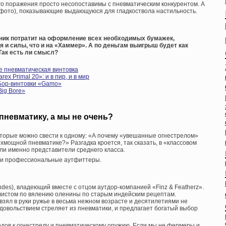
го поражения просто несопоставимы с пневматическим конкурентом. А
 фото), показывающие выдающуюся для гладкоствола настильность.
тник потратит на оформление всех необходимых бумажек,
 и силы, что и на «Хаммер». А по деньгам выигрыш будет как
Так есть ли смысл?
 пневматическая винтовка
x Primal 20»: и в пир, и в мир
Бор-винтовки «Gamo»
Big Bore»
невматику, а мы не очень?
торые можно свести к одному: «А почему «увешанные огнестрелом»
мощной пневматике?» Разгадка кроется, так сказать, в «классовом
ли именно представители среднего класса.
или профессиональные аутфиттеры.
des), владеющий вместе с отцом аутдор-компанией «Finz & Featherz».
истом по вялению оленины по старым индейским рецептам.
 взял в руки ружье в весьма нежном возрасте и десятилетиями не
 с удовольствием стреляет из пневматики, и предлагает богатый выбор
одов к огнестрелу и пневматическому оружию. Если мы не фермеры и