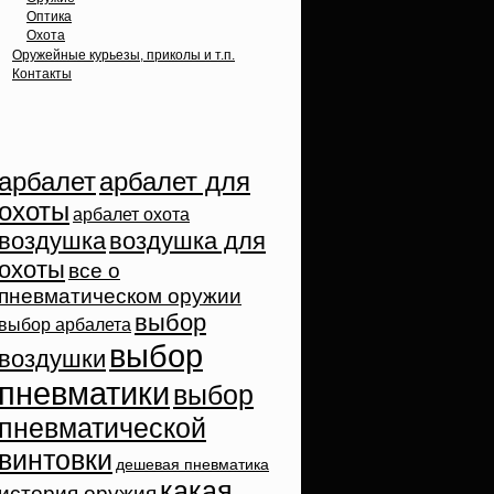
Оптика
Охота
Оружейные курьезы, приколы и т.п.
Контакты
Облако тэгов
арбалет
арбалет для
охоты
арбалет охота
воздушка
воздушка для
охоты
все о
пневматическом оружии
выбор
выбор арбалета
выбор
воздушки
пневматики
выбор
пневматической
винтовки
дешевая пневматика
какая
история оружия