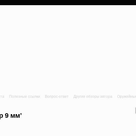
a
Лук, арбалет, пне
йта
Полезные ссылки
Вопрос-ответ
Другие обзоры автора
Оружейные 
р 9 мм’