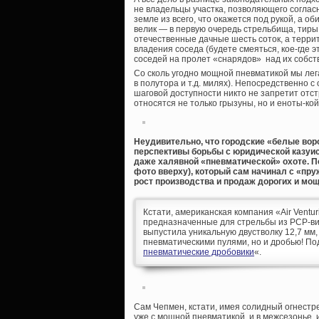
не владельцы участка, позволяющего соглас
земле из всего, что окажется под рукой, а о
велик — в первую очередь стрельбища, тиры,
отечественные дачные шесть соток, а терри
владения соседа (будете смеяться, кое-где 
соседей на пролет «снарядов» над их собст
Со сколь угодно мощной пневматикой мы лег
в полутора и т.д. милях). Непосредственно с
шаговой доступности никто не запретит отс
относятся не только грызуны, но и еноты-ко
Неудивительно, что городские «белые воро
перспективы борьбы с юридической казуис
даже халявной «пневматической» охоте. П
фото вверху), который сам начинал с «пр
рост производства и продаж дорогих и мощ
Кстати, американская компания «Air Vent
предназначенные для стрельбы из PCP-винт
выпустила уникальную двустволку 12,7 мм
пневматическими пулями, но и дробью! По
пневматические дробовики
«.
Сам Чепмен, кстати, имея солидный огнестр
уже с мощной пневматикой, и в межсезонье, 