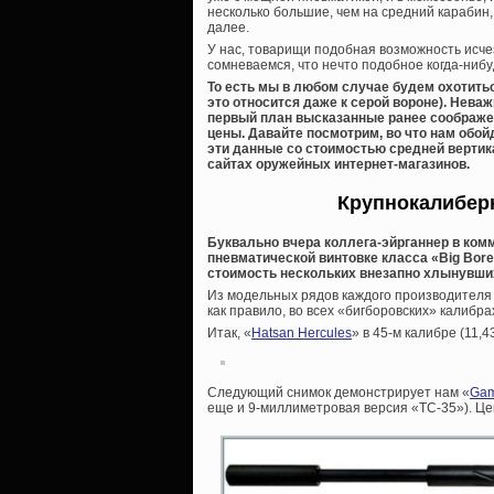
несколько большие, чем на средний карабин, 
далее.
У нас, товарищи подобная возможность исчез
сомневаемся, что нечто подобное когда-нибу
То есть мы в любом случае будем охотитьс
это относится даже к серой вороне). Нева
первый план высказанные ранее соображени
цены. Давайте посмотрим, во что нам обой
эти данные со стоимостью средней вертик
сайтах оружейных интернет-магазинов.
Крупнокалибер
Буквально вчера коллега-эйрганнер в комм
пневматической винтовке класса «Big Bore
стоимость нескольких внезапно хлынувших 
Из модельных рядов каждого производителя
как правило, во всех «бигборовских» калибрах о
Итак, «
Hatsan Hercules
» в 45-м калибре (11,
Следующий снимок демонстрирует нам «
Gam
еще и 9-миллиметровая версия «TC-35»). Це