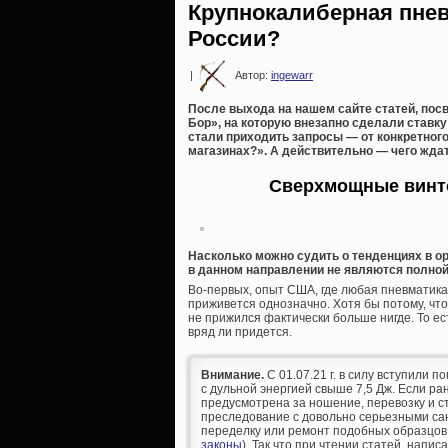
Крупнокалиберная пнев
России?
|
Автор:
ingewarr
После выхода на нашем сайте статей, пос
Бор», на которую внезапно сделали ставку
стали приходить запросы — от конкретного
магазинах?». А действительно — чего жда
Сверхмощные винто
Насколько можно судить о тенденциях в о
в данном направлении не являются полной
Во-первых, опыт США, где любая пневматика
приживется однозначно. Хотя бы потому, чт
не прижился фактически больше нигде. То е
вряд ли придется.
Внимание.
С 01.07.21 г. в силу вступили п
с дульной энергией свыше 7,5 Дж. Если р
предусмотрена за ношение, перевозку и ст
преследование с довольно серьезными сан
переделку или ремонт подобных образцов
законы
). Так что при чтении статей, напис