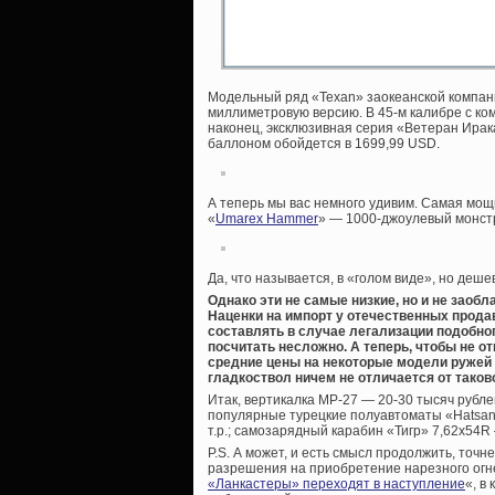
Модельный ряд «Texan» заокеанской компании
миллиметровую версию. В 45-м калибре с ко
наконец, эксклюзивная серия «Ветеран Ирак
баллоном обойдется в 1699,99 USD.
А теперь мы вас немного удивим. Самая мощ
«
Umarex Hammer
» — 1000-джоулевый монстр
Да, что называется, в «голом виде», но деш
Однако эти не самые низкие, но и не заоб
Наценки на импорт у отечественных продав
составлять в случае легализации подобно
посчитать несложно. А теперь, чтобы не о
средние цены на некоторые модели ружей 
гладкоствол ничем не отличается от таков
Итак, вертикалка МР-27 — 20-30 тысяч рубле
популярные турецкие полуавтоматы «Hatsan 
т.р.; самозарядный карабин «Тигр» 7,62х54R
P.S. А может, и есть смысл продолжить, точ
разрешения на приобретение нарезного огн
«Ланкастеры» переходят в наступление
«, в