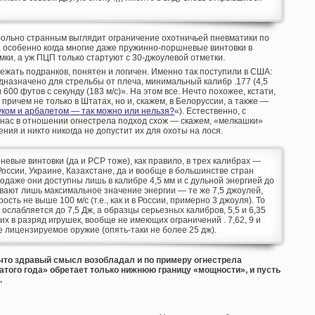
 больно странным выглядит ограничение охотничьей пневматики по
, особенно когда многие даже пружинно-поршневые винтовки в
ки, а уж ПЦП только стартуют с 30-джоулевой отметки.
жать подранков, понятен и логичен. Именно так поступили в США:
назначено для стрельбы от плеча, минимальный калибр .177 (4,5
600 футов с секунду (183 м/с)». На этом все. Нечто похожее, кстати,
причем не только в Штатах, но и, скажем, в Белоруссии, а также —
уком и арбалетом — так можно или нельзя?
«). Естественно, с
у нас в отношении огнестрела подход схож — скажем, «мелкашки»
ия и никто никогда не допустит их для охоты на лося.
вые винтовки (да и PCP тоже), как правило, в трех калибрах —
. В России, Украине, Казахстане, да и вообще в большинстве стран
одаже они доступны лишь в калибре 4,5 мм и с дульной энергией до
ивают лишь максимальное значение энергии — те же 7,5 джоулей,
сть не выше 100 м/с (т.е., как и в России, примерно 3 джоуля). То
ослабляется до 7,5 Дж, а образцы серьезных калибров, 5,5 и 6,35
их в разряд игрушек, вообще не имеющих ограничений . 7,62, 9 и
 лицензируемое оружие (опять-таки не более 25 дж).
 что здравый смысл возобладал и по примеру огнестрела
атого года» обретает только нижнюю границу «мощности», и пусть
.