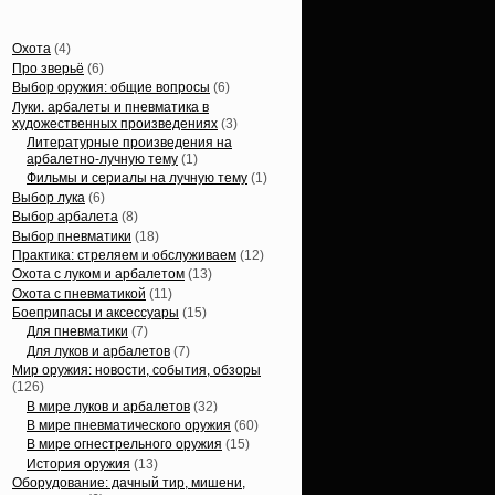
Статьи, обзоры
Охота
(4)
Про зверьё
(6)
Выбор оружия: общие вопросы
(6)
Луки. арбалеты и пневматика в
художественных произведениях
(3)
Литературные произведения на
арбалетно-лучную тему
(1)
Фильмы и сериалы на лучную тему
(1)
Выбор лука
(6)
Выбор арбалета
(8)
Выбор пневматики
(18)
Практика: стреляем и обслуживаем
(12)
Охота с луком и арбалетом
(13)
Охота с пневматикой
(11)
Боеприпасы и аксессуары
(15)
Для пневматики
(7)
Для луков и арбалетов
(7)
Мир оружия: новости, события, обзоры
(126)
В мире луков и арбалетов
(32)
В мире пневматического оружия
(60)
В мире огнестрельного оружия
(15)
История оружия
(13)
Оборудование: дачный тир, мишени,