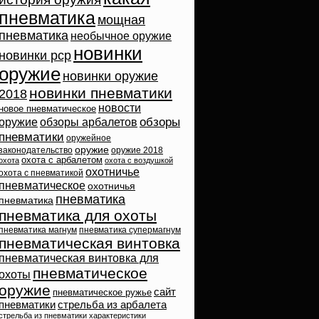
пневматика
мощная
пневматика
необычное оружие
новинки
новинки pcp
оружие
новинки оружие
новинки пневматики
2018
новости
новое пневматическое
обзоры
оружие
обзоры арбалетов
пневматики
оружейное
оружие
законодательство
оружие 2018
охота с арбалетом
охота
охота с воздушкой
охотничье
охота с пневматикой
пневматическое
охотничья
пневматика
пневматика
пневматика для охоты
пневматика магнум
пневматика супермагнум
пневматическая винтовка
пневматическая винтовка для
пневматическое
охоты
оружие
сайт
пневматическое ружье
пневматики
стрельба из арбалета
стрельба из пневматики
характеристики