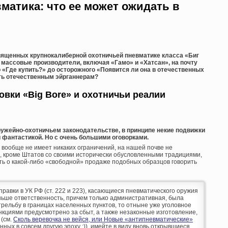
матика: что ее может ожидать в
вященных крупнокалиберной охотничьей пневматике класса «Биг
 массовые производители, включая «Гамо» и «Хатсан», на почту
 «Где купить?» до осторожного «Появится ли она в отечественных
ть отечественным эйрганнерам?
вки «Big Bore» и охотничьи реалии
ружейно-охотничьем законодательстве, в принципе некие подвижки
 фантастикой. Но с очень большими оговорками.
 вообще не имеет никаких ограничений, на нашей почве не
о, кроме Штатов со своими исторически обусловленными традициями,
сть о какой-либо «свободной» продаже подобных образцов говорить
оправки в УК РФ (ст. 222 и 223), касающиеся пневматического оружия
аньше ответственность, причем только административная, была
рельбу в границах населенных пунктов, то отныне уже уголовное
кциями предусмотрено за сбыт, а также незаконные изготовление,
 (см.
Сколь веревочка не вейся, или Новые «антипневматические»
анных в совсем другую эпоху :)), имейте в виду вновь открывшиеся