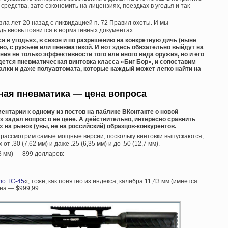
средства, зато сэкономить на лицензиях, поездках в угодья и так
ла лет 20 назад с ликвидацией п. 72 Правил охоты. И мы
дь вновь появится в нормативных документах.
я в угодьях, в сезон и по разрешению на конкретную дичь (ныне
жно, с ружьем или пневматикой. И вот здесь обязательно выйдут на
я не только эффективности того или иного вида оружия, но и его
дется пневматическая винтовка класса «Биг Бор», и сопоставим
алки и даже полуавтомата, которые каждый может легко найти на
ная пневматика — цена вопроса
ентарии к одному из постов на паблике ВКонтакте о новой
» задал вопрос о ее цене. А действительно, интересно сравнить
на рынок (увы, не на российский) образцов-конкурентов.
 рассмотрим самые мощные версии, поскольку винтовки выпускаются,
т .30 (7,62 мм) и даже .25 (6,35 мм) и до .50 (12,7 мм).
43 мм) — 899 долларов:
o TC-45
«, тоже, как понятно из индекса, калибра 11,43 мм (имеется
на — $999,99.