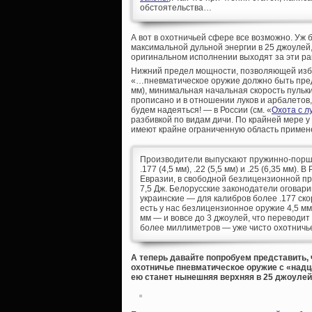
обстоятельства…
А вот в охотничьей сфере все возможно. Уж
максимальной дульной энергии в 25 джоулей
оригинальном исполнении выходят за эти рам
Нижний предел мощности, позволяющей избе
«…пневматическое оружие должно быть пред
мм), минимальная начальная скорость пульки 
прописано и в отношении луков и арбалетов, 
будем надеяться! — в России (см. «
Охота с л
разбивкой по видам дичи. По крайней мере 
имеют крайне ограниченную область применен
Производители выпускают пружинно-поршне
.177 (4,5 мм), .22 (5,5 мм) и .25 (6,35 мм)
Евразии, в свободной безлицензионной пр
7,5 Дж. Белорусские законодатели оговар
украинские — для калибров более .177 скоро
есть у нас безлицензионное оружие 4,5 мм 
мм — и вовсе до 3 джоулей, что переводит 
более миллиметров — уже чисто охотничье
А теперь давайте попробуем представить,
охотничье пневматическое оружие с «надц
ею станет нынешняя верхняя в 25 джоулей