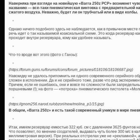
Наверняка при взгляде на новейшую «Barra 250z PCP» возникнет чув
названию — все-таки пневматическая винтовка с предварительной н
сжатого воздуха. Неважно, будет ли он трубчатый или в виде колбы.
Однако ничего подобного здесь не наблюдается, как в привычном месте по
речь идет о так называемой коаксиальной схеме. Это когда резервуар ка
проходит внутри резервуара, кому как удобнее называть.
Что-то вроде вот этого (фото с Ганзы):
(https://forum.guns.ru/forums/icons/forum_pictures/018106/18106687.jpg)
Навскидку не удалось припомнить ни одного современного серийного об
сложен в исполнении. Да и не серийного тоже, разве что ряд эксперим
Причем, если не ошибаюсь, они и вовсе по сложности были запредельны
поршневыми (!); на фото — «потроха» пневматического пистолета «Мол
(https://gnom256.narod.ru/obzori/new/molina_p1/15.jpg)
В общем, «Barra 250z» и есть такой современный уникум в мире пнев
Итак, имеем резервуар емкостью 322 куб. см с давлением 3625 фунтов 
Что позволяет, по мнению создателей, выдавать чуть более 300 м/с в кал
миллиметровая версия). При реальных отстрелах уже не «рекламной», а