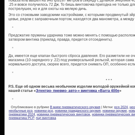
показатель вышел на 940 fps/287 метров в секунду с дульной энергией 4
.25 и вовсе получилось 72 Дж. То бишь винтовочка пригодна не только 
пострелушек, но и для охоты на мелкую дичь.
Это со стоковыми заводскими настройками, с которыми продвинутый эйр
цевье, рядом с заправочным портом, находятся два манометра, а между
Предсжатие пружины ударника тоже можно менять с помощью расположе
затвором винтика (приклад, правда, придется отсоединить).
Да, имеется еще клапан быстрого сброса давления. Его разметили не о
магазина (10-зарядного у .22) под универсальной рельсой, которая сам
нормального доступа, скорее всего, придется снимать ОП, особенно если
* * *
P.S. Еще об одном весьма необычном изделии молодой оружейной ко
нашей статье «
Электро- пневмо- авто-» винтовка «Barra 400e
»
Опубликовано в рубрике
В мире пневматического оружия
| Метки:
pcp 2024
,
нео
необычные pcp
,
новинки pcp
,
новинки гражданского оружия
,
новинки оружие
,
нов
пневматики 2024
,
новинки пневматических винтовок
,
новинки пневматических ви
пневматика PCP
,
пцп винтовка