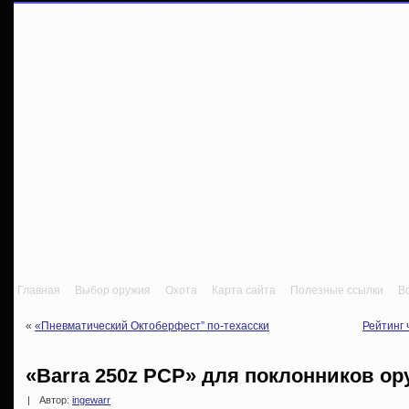
Главная
Выбор оружия
Охота
Карта сайта
Полезные ссылки
В
«
«Пневматический Октоберфест” по-техасски
Рейтинг 
«Barra 250z PCP» для поклонников ор
|
Автор:
ingewarr