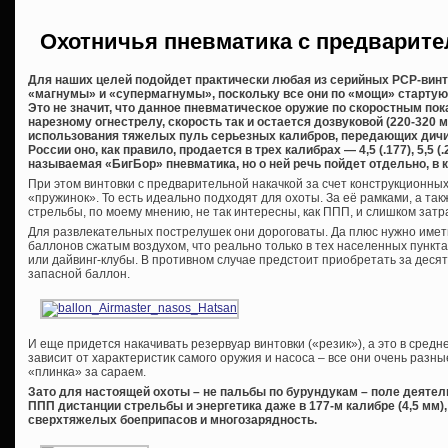
Охотничья пневматика с предварите
Для наших целей подойдет практически любая из серийных PCP-винто
«магнумы» и «супермагнумы», поскольку все они по «мощи» стартуют
Это не значит, что данное пневматическое оружие по скоростным по
нарезному огнестрелу, скорость так и остается дозвуковой (220-320 
использования тяжелых пуль серьезных калибров, передающих дичи
России оно, как правило, продается в трех калибрах — 4,5 (.177), 5,5 (.
называемая «БигБор» пневматика, но о ней речь пойдет отдельно, в к
При этом винтовки с предварительной накачкой за счет конструкционны
«пружинок». То есть идеально подходят для охоты. За её рамками, а та
стрельбы, по моему мнению, не так интересны, как ППП, и слишком затр
Для развлекательных пострелушек они дороговаты. Да плюс нужно имет
баллонов сжатым воздухом, что реально только в тех населенных пункт
или дайвинг-клубы. В противном случае предстоит приобретать за десят
запасной баллон.
И еще придется накачивать резервуар винтовки («резик»), а это в средне
зависит от характеристик самого оружия и насоса – все они очень разн
«плинка» за сараем.
Зато для настоящей охоты – не пальбы по бурундукам – поле деяте
ППП дистанции стрельбы и энергетика даже в 177-м калибре (4,5 мм
сверхтяжелых боеприпасов и многозарядность.