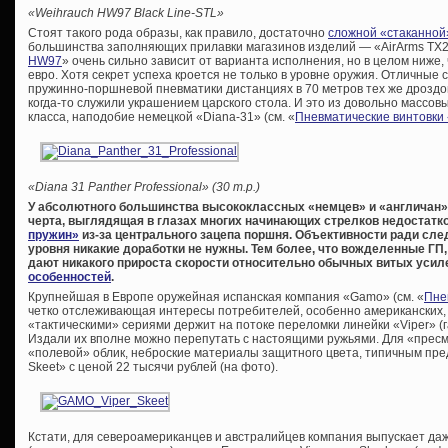
«Weihrauch HW97 Black Line-STL»
Стоят такого рода образы, как правило, достаточно
сложной «стаканной
большинства заполняющих прилавки магазинов изделий — «AirArms TX20
HW97
» очень сильно зависит от варианта исполнения, но в целом ниже, 
евро. Хотя секрет успеха кроется не только в уровне оружия. Отличные
пружинно-поршневой пневматики дистанциях в 70 метров тех же дроздов
когда-то служили украшением царского стола. И это из довольно массов
класса, наподобие немецкой «Diana-31» (см. «
Пневматические винтовки
«Diana 31 Panther Professional» (30 т.р.)
У абсолютного большинства высококлассных «немцев» и «англичан»
черта, выглядящая в глазах многих начинающих стрелков недостат
пружин»
из-за центрального зацепа поршня. Объективности ради след
уровня никакие доработки не нужны. Тем более, что вожделенные ГП
дают никакого прироста скорости относительно обычных витых уси
особенностей
.
Крупнейшая в Европе оружейная испанская компания «Gamo» (см. «
Пне
четко отслеживающая интересы потребителей, особенно американских,
«тактическими» сериями держит на потоке переломки линейки «Viper» (
Издали их вполне можно перепутать с настоящими ружьями. Для «пре
«полевой» облик, неброские материалы защитного цвета, типичным пре
Skeet» с ценой 22 тысячи рублей (на фото).
Кстати, для североамериканцев и австралийцев компания выпускает да