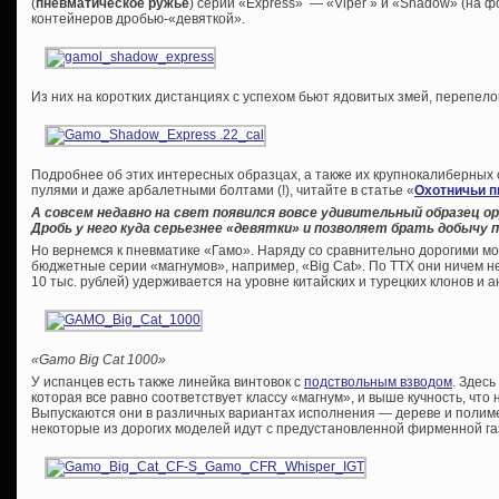
(
пневматическое ружье
) серии «Express» — «Viper » и «Shadow» (на 
контейнеров дробью-«девяткой».
Из них на коротких дистанциях с успехом бьют ядовитых змей, перепело
Подробнее об этих интересных образцах, а также их крупнокалиберных 
пулями и даже арбалетными болтами (!), читайте в статье «
Охотничьи п
А совсем недавно на свет появился вовсе удивительный образец 
Дробь у него куда серьезнее «девятки» и позволяет брать добычу п
Но вернемся к пневматике «Гамо». Наряду со сравнительно дорогими м
бюджетные серии «магнумов», например, «Big Cat». По ТТХ они ничем не
10 тыс. рублей) удерживается на уровне китайских и турецких клонов и а
«Gamo Big Cat 1000»
У испанцев есть также линейка винтовок с
подствольным взводом
. Здес
которая все равно соответствует классу «магнум», и выше кучность, что 
Выпускаются они в различных вариантах исполнения — дереве и полиме
некоторые из дорогих моделей идут с предустановленной фирменной га