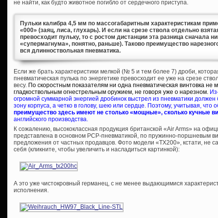
не найти, как будто животное погибло от сердечного приступа.
Пульки калибра 4,5 мм по массогабаритным характеристикам приме
«000» (заяц, лиса, глухарь). И если на срезе ствола отдельно взят
превосходит пульку, то с ростом дистанции эта разница сначала ни
«супермагнума», понятно, раньше). Таково преимущество нарезного
вся длинноствольная пневматика.
Если же брать характеристики мелкой (№ 5 и тем более 7) дроби, котора
пневматическая пулька по энергетике превосходит ее уже на срезе ств
весу.
По скоростным показателям ни одна пневматическая винтовка не 
гладкоствольным огнестрельным оружием, не говоря уже о нарезном.
Из
огромной суммарной энергией дробинок выстрел из пневматики должен 
зону корпуса, а четко в голову, шею или сердце. Поэтому, учитывая, что 
преимущество здесь имеют не столько «мощные», сколько кучные в
английского производства.
К сожалению, высококлассная продукция британской «Air Arms» на офи
представлена в основном PCP-пневматикой, по пружинно-поршневым ви
предложения от частных продавцов. Фото модели «TX200», кстати, не са
себя (кликните, чтобы увеличить и насладиться картинкой):
А это уже чистокровный германец, с не менее выдающимися характеристи
исполнения.