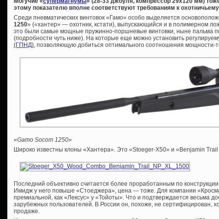
Могучие «
супермагнумы
» (28-33 джоуля, компрессор 29х120 мм) то
этому показателю вполне соответствуют требованиям к охотничьем
Среди пневматических винтовок «Гамо» особо выделяется основоположн
1250
» («хантер» — охотник, кстати), выпускающийся и в полимерном лож
это были самые мощные пружинно-поршневые винтовки, ныне пальма п
(подробности чуть ниже). На которые еще можно установить регулируе
(ГПНД)
, позволяющую добиться оптимального соотношения мощности-т
«Gamo Socom 1250»
Широко известны клоны «Хантера». Это «Stoeger-X50» и «Benjamin Trail
Последний объективно считается более проработанным по конструкции, 
Имидж у него повыше «Стоеджера», цена — тоже. Для компании «Кросм
премиальной, как «Лексус» у «Тойоты». Что и подтверждается весьма 
зарубежных пользователей. В России он, похоже, не сертифицирован, хо
продаже.