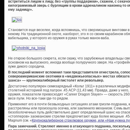
встретиться лицом к лицу, без «группы поддержки», скажем, с секачо
килограммовый зверь с бурлящим в крови адреналином наконец-то о
ему задницу».
Становится еще веселее, когда вспомнишь, что сверхмощные винтовки в
некому. На традиционной охоте, наоборот, это я со своим карабином обя
вабельщика, у которого из оружия в руках только манок-ваба.
Не открою большого секрета, если скажу, что зарубежные владельцы св
основном на выпускного, иногда вообще полуручного зверя. На «трофе
хуже дикого сородича.
В последний момент вспомнил таки представителя огнестрела, сопос
североамериканские охотники в «медвежьеопасных» местах обязател
шанса» — крупнокалиберный пистолет или револьвер.
Достаточно популярен семизарядный «Кольт 1911» в различных модифи
столетней историей под патрон .45 ACP (11,43 мм). Правда, даже у него,
оружия, показатели превосходят «Career Dragon Slayer» — скорость 260
весе пули. Но все-таки где-то рядом.
Применяют его в почти безвыходных ситуациях атаки гризли-подранка, 
расстреляны или произошла осечка, или заклинило механизм. Семь вып
безоболочечных пуль действительно дают определенный шанс на спасе
«стопперов» заокеанские стрелки предпочитают куда более мощные .454 
Magnum (см. «
Крупнокалиберное стрелковое оружие, или «Нам нужна 
Пара замечаний. Стреляют именно в атакующего подранка, поскольк