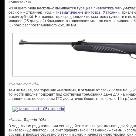
«Smersh R3»
Из общего ряда несколько выбивается турецкая пневматика магнум-клас
серию и «Страйкер» (см. «
Пневматические винтовки «Хатсан
«). Привлек
тысяч рублей). Но главное: при средненьких показателях кучности и п
мощнее (25 джоулей) большинства одноклассников за счет солидного о
широко распространенного 25х100 мм.
«Hatsan mod. 85»
Тем не менее, все турецкие «магнумы», в отличие от своих более мощны
точности вполне подходят под охотничьи требования даже для начинаю
аналогичные по основным ТТХ достаточно бюджетные (около 15 т.р.) мо
«Hatsan Torpedo 105»
В модельном ряду компании есть и действительно уникальная для бюдж
винтовок «Доминатор». За счет эффективной «стаканной» схемы, испол
оружии, и вообще серьезного технического и качественного уровня, они 