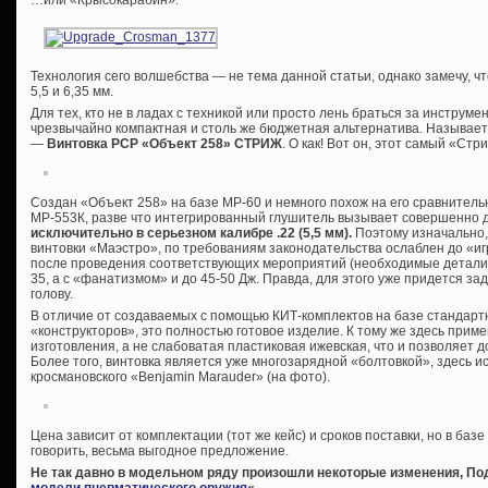
Технология сего волшебства — не тема данной статьи, однако замечу, ч
5,5 и 6,35 мм.
Для тех, кто не в ладах с техникой или просто лень браться за инструме
чрезвычайно компактная и столь же бюджетная альтернатива. Называет
—
Винтовка РСР «Объект 258» СТРИЖ
. О как! Вот он, этот самый «Ст
Создан «Объект 258» на базе МР-60 и немного похож на его сравнител
МР-553К, разве что интегрированный глушитель вызывает совершенно 
исключительно в серьезном калибре .22 (5,5 мм).
Поэтому изначально,
винтовки «Маэстро», по требованиям законодательства ослаблен до «и
после проведения соответствующих мероприятий (необходимые детали и
35, а с «фанатизмом» и до 45-50 Дж. Правда, для этого уже придется зад
голову.
В отличие от создаваемых с помощью КИТ-комплектов на базе стандарт
«конструкторов», это полностью готовое изделие. К тому же здесь прим
изготовления, а не слабоватая пластиковая ижевская, что и позволяет 
Более того, винтовка является уже многозарядной «болтовкой», здесь 
кросмановского «Benjamin Marauder» (на фото).
Цена зависит от комплектации (тот же кейс) и сроков поставки, но в базе
говорить, весьма выгодное предложение.
Не так давно в модельном ряду произошли некоторые изменения, Под
модели пневматического оружия
«.