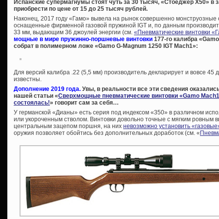
Испанские супермагнумы стоят чуть за 30 тысяч, «Стоеджер Х50» в
приобрести по цене от 15 до 25 тысяч рублей.
Наконец, 2017 году «Гамо» вывела на рынок совершенно монструозные 
оснащенные фирменной газовой пружиной IGT и, по данным производит
33 мм, выдающим 36 джоулей энергии (см.
«Пневматические винтовки «
мощные в мире пружинно-поршневые винтовки
177-го калибра «Gamo 
собрат в полимерном ложе «Gamo G-Magnum 1250 IGT Mach1»:
Для версий калибра .22 (5,5 мм) производитель декларирует и вовсе 45 
известны.
Дополнение 2019 года.
Увы, в реальности все эти сведения оказались
нашей статьи «
Сверхмощные пневматические винтовки «Gamo Mach1»
состоялась!
» говорит сам за себя…
У германской «Дианы» есть серия под индексом «350» в различном испо
или укороченным стволом. Винтовки довольно точные с мягким ровным вы
центральным зацепом поршня, на них
невозможно установить «газовые
оружия позволяет обойтись без дополнительных доработок (см. «
Пневма