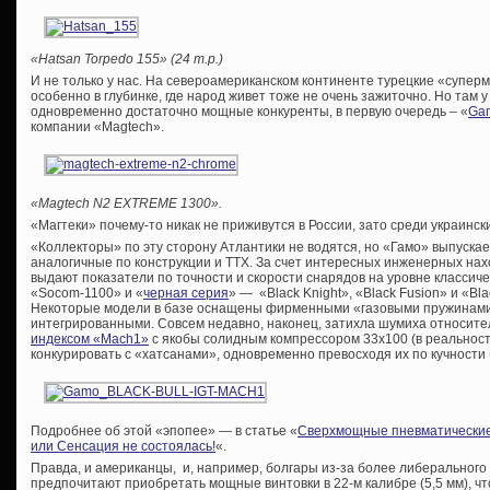
«Hatsan Torpedo 155» (24 т.р.)
И не только у нас. На североамериканском континенте турецкие «супе
особенно в глубинке, где народ живет тоже не очень зажиточно. Но там 
одновременно достаточно мощные конкуренты, в первую очередь – «
Gam
компании «Magtech».
«Magtech N2 EXTREME 1300».
«Магтеки» почему-то никак не приживутся в России, зато среди украинс
«Коллекторы» по эту сторону Атлантики не водятся, но «Гамо» выпуска
аналогичные по конструкции и ТТХ. За счет интересных инженерных нах
выдают показатели по точности и скорости снарядов на уровне классиче
«Socom-1100» и «
черная серия
» — «Black Knight», «Black Fusion» и «Bla
Некоторые модели в базе оснащены фирменными «газовыми пружинами»
интегрированными. Совсем недавно, наконец, затихла шумиха относите
индексом «Mach1»
с якобы солидным компрессором 33х100 (в реальност
конкурировать с «хатсанами», одновременно превосходя их по кучности 
Подробнее об этой «эпопее» — в статье «
Сверхмощные пневматические 
или Сенсация не состоялась!
«.
Правда, и американцы, и, например, болгары из-за более либерального
предпочитают приобретать мощные винтовки в 22-м калибре (5,5 мм), ч