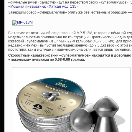
«очумелые ручки» зачастую идут на перествол своих «супермагнумов». Эт
«
Мощная пневматика: «Хатсан мод. 135
».
Завершим обзор «супермагнумов» опять же отечественным образцом —
В отличие от охотничьей лицензионной МР-512М, которая с обычной «му
модель полностью оригинальна по конструкции. Практически ни одна д
ижевский «супермагнум» в 177-м и 22-м калибрах (4,5 и 5,5 мм), для п
недавно «ИжМех» выпустил безлицензионную (до 7,5 дж) версию этой 
прототипа, как и в случае с «магнумом», она отличается лишь пружиной.
Скоростные характеристики «супермагнумов» находятся в довольно у
«тяжелыми» пульками по 0,68-0,69 грамма.