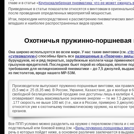
главе и в статье «
Крупнокалиберная пневматика: что ее может ожидать 
Приведенные в статье показатели относятся к винтовкам в оригинально
после проведения определенных мероприятий мощностью.
Итак, переходим непосредственно к рассмотрению пневматических винт
младших и наиболее распространенных видов оружия.
Охотничья пружинно-поршневая 
Она широко используется во всем мире. У нас такие винтовки (см.
«Чт
«супермагнум»
) способны брать все
разрешенные в «Перечне» виды
бурундуков, но и ряд пернатых, зарубежные коллеги чаще применяю
грызунов-вредителей. Последних бьют порой из образцов, вполне п
требования для нелицензионной пневматики – до 7,5 джоулей, выдаю
из пистолетов, вроде нашего МР-53М.
Производители выпускают пружинно-поршневые винтовки, как правило, 
(5,5 мм) и .25 (6,35 мм). В России, Украине, Казахстане, да и вообще в
свободной безлицензионной продаже они доступны лишь в калибре 4,
оговаривают лишь максимальное значение энергии — те же 7,5 джоул
.177 скорость не выше 100 м/с (т.е., как и в России, примерно 3 джоул
относятся уже к охотничьему пневматическому оружию, на которое т
органов.
Все ППП условно можно разделить на оружие с переломом ствола и с 
подствольный или боковой взвод (см. «
Виды пружинно-поршневых винто
речь о которых пойдет ниже, а основное различие заключается в выдава