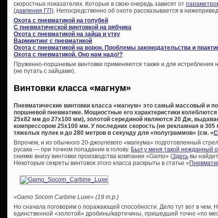
скоростных показателях. Которые в свою очередь зависят от
параметров
(давления ГП)
. Непосредственно об охоте рассказывается в нижепривед
Охота с пневматикой на голубей
С пневматической винтовкой на рябчика
Охота с пневматикой на зайца и утку
Варминтинг с пневматикой
Охота с пневматикой на ворон. Проблемы законодательства и практи
Охота с пневматикой. Оно нам надо!?
Пружинно-поршневые винтовки применяются также и для истребления не
(не путать с зайцами).
Винтовки класса «магнум»
Пневматические винтовки класса «магнум» это самый массовый и по
поршневой пневматике. Мощностные его характеристики колеблются 
25х82 мм до 27х100 мм), золотой серединой являются 20 Дж, выда
компрессором 25х100 мм. У последних скорость (не рекламная в 305 м
тяжелых пулек и до 280 метров в секунду для «полуграммов» (см. «
С
Впрочем, и из обычного 20-джоулевого «магнума» подготовленный стрел
русака — при точном попадании в голову.
Был у меня такой нежданный 
снимке внизу винтовки производства компании «Gamo» (
Здесь
вы найдет
Некоторые секреты винтовок этого класса раскрыты в статье «
Пневматик
«Gamo Socom Carbine Luxe» (19 т.р.)
Но сначала поговорим о поражающей способности. Дело тут вот в чем. Н
единственной «золотой» дробины/картечины, пришедшей точно «по мест