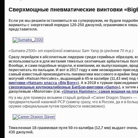
Сверхмощные пневматические винтовки «
Big
Если уж мы решили остановиться на супероружии, не будем подроб
варианты с энергетикой порядка 120-250 джоулей, ограничимся лишь
представителя.
«Sumatra-2500» от корейской компании Sam Yang (в среднем 70 т.р.)
Сразу перейдем к абсолютным лидерам среди серийных образцов, кото
использоваться и для метания тяжелых охотничьих арбалетных болто
Вообще, и сами подобные модели, и компании, их выпускающие, вро
пересчитать по пальцам. И вот в 2017 году к ним неожиданно присое
самый известный производитель пневматики массового и крайне бюдж
могучий «Hatsan Hercules», выдающий в 45-м калибре (11,43 мм) под
винтовки «Hatsan» класса «Big Bore»
). А в 2018 к туркам присоедини
сверхмощные крупнокалиберные БигБор-винтовки «Gamo»
), а зате
джоулевым «Молотом» (см.
«Umarex Hammer»: самая мощная на пла
Ну а мы для примера возьмем старый добрый «Career Dragon Slayer» —
предварительной накачкой PCP (замечу сразу, что в России, да и в бол
оружие официальным путем приобрести невозможно).
Тяжеленная 18-граммовая пуля 50-го калибра (12,7 мм) выдает очен
430 джоулей.