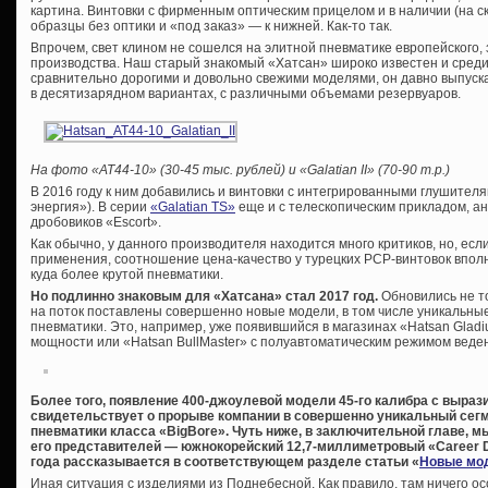
картина. Винтовки с фирменным оптическим прицелом и в наличии (на ск
образцы без оптики и «под заказ» — к нижней. Как-то так.
Впрочем, свет клином не сошелся на элитной пневматике европейского, 
производства. Наш старый знакомый «Хатсан» широко известен и среди
сравнительно дорогими и довольно свежими моделями, он давно выпускае
в десятизарядном вариантах, с различными объемами резервуаров.
На фото «
AT44-10» (30-45 тыс. рублей) и «
Galatian
II» (70-90 т.р.)
В 2016 году к ним добавились и винтовки с интегрированными глушител
энергия»). В серии
«Galatian TS»
еще и с телескопическим прикладом, а
дробовиков «Escort».
Как обычно, у данного производителя находится много критиков, но, ес
применения, соотношение цена-качество у турецких PCP-винтовок вполн
куда более крутой пневматики.
Но подлинно знаковым для «Хатсана» стал 2017 год.
Обновились не т
на поток поставлены совершенно новые модели, в том числе уникальны
пневматики. Это, например, уже появившийся в магазинах «Hatsan Gladiu
мощности или «Hatsan BullMaster» с полуавтоматическим режимом веден
Более того, появление 400-джоулевой модели 45-го калибра с выраз
свидетельствует о прорыве компании в совершенно уникальный сег
пневматики класса «BigBore». Чуть ниже, в заключительной главе, м
его представителей — южнокорейский 12,7-миллиметровый «Career Dr
года рассказывается в соответствующем разделе статьи «
Новые мод
Иная ситуация с изделиями из Поднебесной. Как правило, там ничего ос