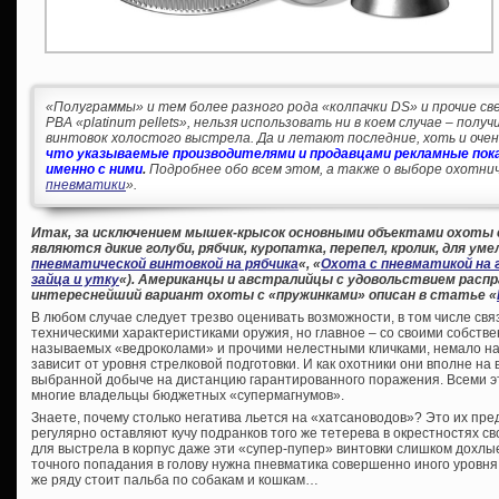
«Полуграммы» и тем более разного рода «колпачки DS» и прочие све
PBA «platinum pellets», нельзя использовать ни в коем случае – пол
винтовок холостого выстрела. Да и летают последние, хоть и очень
что указываемые производителями и продавцами рекламные пока
именно с ними
.
Подробнее обо всем этом, а также о выборе охотнич
пневматики
».
Итак, за исключением мышек-крысок основными объектами охоты
являются дикие голуби, рябчик, куропатка, перепел, кролик, для уме
пневматической винтовкой на рябчика
«, «
Охота с пневматикой на 
зайца и утку
«). Американцы и австралийцы с удовольствием распр
интереснейший вариант охоты с «пружинками» описан в статье «
В любом случае следует трезво оценивать возможности, в том числе свя
техническими характеристиками оружия, но главное – со своими собстве
называемых «ведроколами» и прочими нелестными кличками, немало на
зависит от уровня стрелковой подготовки. И как охотники они вполне на 
выбранной добыче на дистанцию гарантированного поражения. Всеми 
многие владельцы бюджетных «супермагнумов».
Знаете, почему столько негатива льется на «хатсановодов»? Это их пре
регулярно оставляют кучу подранков того же тетерева в окрестностях сво
для выстрела в корпус даже эти «супер-пупер» винтовки слишком дохлы
точного попадания в голову нужна пневматика совершенно иного уровня,
же ряду стоит пальба по собакам и кошкам…