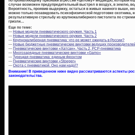
по проявляющему признаки агрессии «целому» медведю, который ещё 
случае возможен предупредительный выстрел в воздух, в землю, воду,
Вероятность, проявив выдержку, остаться в живых намного выше, не
можно только позавидовать психофизической подготовке охотника, к
результативную стрельбу из крупнокалиберного пистолета по стре
гризли…
Еще по теме:
—
Новые модели пневматического оружия. Часть 1
—
Новые модели пневматического оружия. Часть 2
—
Крупнокалиберная пневматика: что ее может ожидать в России?
—
Новые бюджетные пневматические винтовки ведущих производителе
—
Пневматические винтовки «Хатсан». Часть 2, PCP-пневматика
—
Многозарядные пневматические винтовки «Gamo»
—
Турецкая пневматика: единым фронтом
—
Пневматические винтовки «Stoeger»
—
Охота с пневматикой. Оно нам надо!?
Внимание! В приведенном ниже видео рассматриваются аспекты росс
законодательства.