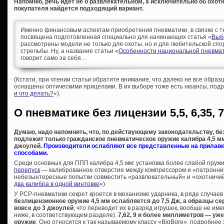
Напомню, речь идет не о развлекательном, а исключительно об охотн
покупателя найдется подходящий вариант.
Именно финансовым аспектам приобретения пневматики, в связке с т
посвящена подготовленная специально для начинающих статья «
Выб
рассмотрены модели не только для охоты, но и для любительской спо
стрельбы. Ну, а название статьи «
Особенности национальной пневмат
говорит само за себя…
(Кстати, при чтении статьи обратите внимание, что далеко не все образ
оснащены оптическими прицелами. В их выборе тоже есть нюансы, подр
и что делать?
«).
О пневматике без лицензии 5,5, 6,35, 7
Думаю, надо напомнить, что, по действующему законодательству, б
подлежит только гражданское пневматическое оружие калибра 4,5 мм 
джоулей.
Производители ослабляют все представленные на прилавк
способами.
Среди основных для ППП калибра 4,5 мм: установка более слабой пру
перепуск
— калиброванное отверстие между компрессором и «патронник
небезынтересные попытки совместить «развлекательный» и «охотничий
два калибра в одной винтовке
«).
У PCP-пневматики секрет кроется в механизме ударника, в ряде случаев
безлицензионное оружие 4,5 мм ослабляется до 7,5 Дж, а образцы сер
вовсе до 3 джоулей
, что переводит их в разряд игрушек, вообще не и
ниже, в соответствующем разделе).
7,62, 9 и более миллиметров — уж
оружие
. Оно относится к так называемому классу «BigBore», подробнее