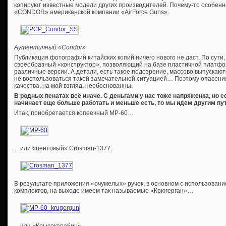
копируют известные модели других производителей. Почему-то особенн
«CONDOR» американской компании «AirForce Guns».
Аутентичный «Condor»
Публикация фотографий китайских копий ничего нового не даст. По сути
своеобразный «конструктор», позволяющий на базе пластичной платфо
различные версии. А детали, есть такое подозрение, массово выпускаютс
не воспользоваться такой замечательной ситуацией… Поэтому опасения
качества, на мой взгляд, необоснованны.
В родных пенатах всё иначе. С деньгами у нас тоже напряженка, но е
начинает еще больше работать и меньше есть, то мы идем другим пут
Итак, приобретается копеечный МР-60…
…или «центовый» Crosman-1377.
В результате приложения «очумелых» ручек, в основном с использован
комплектов, на выходе имеем так называемые «Крюгерган»…
…или «Крысокарабин».