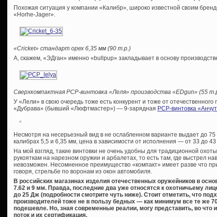
Похожая ситуация у компании «Калибр», широко известной своим брендо
«Horhe-Jager».
«Cricket» стандарт орех 6,35 мм (90 т.р.)
А, скажем, «ЭДган» именно «bullpup» закладывает в основу производств
Сверхкомпактная
PCP-винтовка «Леля» производства «
EDgun» (55 т.р
У «Лели» в свою очередь тоже есть конкурент и тоже от отечественного
«Дубрава» (бывший «Люфтмастер») — 9-зарядная
PCP-винтовка «Анчут
Несмотря на несерьезный вид в не ослабленном варианте выдает до 75 
калибрах 5,5 и 6,35 мм, цена в зависимости от исполнения — от 33 до 43
На мой взгляд, такие винтовки не очень удобны для традиционной охоты
рукояткам на нарезном оружии и арбалетах, то есть там, где выстрел на
невозможен. Несомненное преимущество «компакт» имеет разве что пр
говоря, стрельбе по воронам из окон автомобиля.
В российских магазинах изделия отечественных оружейников в основно
7.62 и 9 мм. Правда, последние два уже относятся к охотничьему 
до 25 Дж (подробности смотрите чуть ниже). Стоит отметить, что по
производителей тоже не в пользу бедных — как минимум все те же 70
подешевле. Но, зная современные реалии, могу представить, во что 
поток и их сертификация.