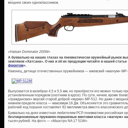
мощнее своих одноклассников.
«Hatsan Dominator 200W»
А буквально на наших глазах на пневматически оружейный рынок в
земляков «Хатсана». О них и об их продукции читайте в нашей статье 
фронтом
«.
Наконец, детище отечественных оружейников — ижевский «магнум» МР
Выпускается в калибрах 4,5 и 5,5 мм, но приобрести его можно только 
установленным порядком (охотники в курсе). По сути, ничем, кроме боев
«гражданских» версий старой доброй «мурки» МР-512. Но даже с мощно
нижнем пределе класса — максимум 16 Дж. Объясняется это сравнител
рабочий ход поршня составляет 82 миллиметра вместо классического дл
Буквально на днях известная любителям PCP-пневматики российская о
безлицензионные пружинно-поршневые винтовки класса «магнум» ка
тысяч рублей. На фото — «Маэстро NA 17 51W»: