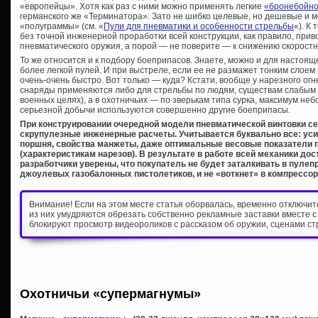
«европейцы». Хотя как раз с ними можно применять легкие
«бронебойно
германского же «Терминатора». Зато не шибко целевые, но дешевые и м
«полуграммы» (см. «
Пули для пневматики и особенности стрельбы
«). К
без точной инженерной проработки всей конструкции, как правило, прив
пневматического оружия, а порой — не поверите — к снижению скоростн
То же относится и к подбору боеприпасов. Знаете, можно и для настоя
более легкой пулей. И при выстреле, если ее не размажет тонким слоем
очень-очень быстро. Вот только — куда? Кстати, вообще у нарезного ог
снаряды применяются либо для стрельбы по людям, существам слабым н
военных целях), а в охотничьих — по зверькам типа сурка, максимум не
серьезной добычи используются совершенно другие боеприпасы.
При конструировании очередной модели пневматической винтовки 
скрупулезные инженерные расчеты. Учитывается буквально все: уси
поршня, свойства манжеты, даже оптимальные весовые показатели 
(характеристикам нарезов). В результате в работе всей механики до
разработчики уверены, что покупатель не будет заталкивать в пулеп
джоулевых газобалонных пистолетиков, и не «воткнет» в компрессор
Внимание! Если на этом месте статья оборвалась, временно отключи
из них умудряются обрезать собственно рекламные заставки вместе с
блокируют просмотр видеороликов с рассказом об оружии, сценами ст
Охотничьи «супермагнумы»