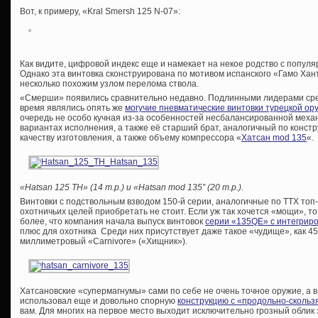
Вот, к примеру, «Kral Smersh 125 N-07»:
Как видите, цифровой индекс еще и намекает на некое родство с попу
Однако эта винтовка сконструирована по мотивом испанского «Гамо Хан
несколько похожим узлом перелома ствола.
«Смерши» появились сравнительно недавно. Подлинными лидерами ср
время являлись опять же
могучие пневматические винтовки турецкой о
очередь не особо кучная из-за особенностей несбалансированной меха
вариантах исполнения, а также её старший брат, аналогичный по конст
качеству изготовления, а также объему компрессора «
Хатсан mod 135
«.
«Hatsan 125 TH» (14 т.р.) и «Hatsan mod 135″ (20 т.р.).
Винтовки с подствольным взводом 150-й серии, аналогичные по ТТХ топ
охотничьих целей приобретать не стоит. Если уж так хочется «мощи», то
более, что компания начала выпуск винтовок
серии «135QE» с интегрир
плюс для охотника Среди них присутствует даже такое «чудище», как 4
миллиметровый «Carnivore» («Хищник»).
Хатсановские «супермагнумы» сами по себе не очень точное оружие, а 
использовал еще и довольно спорную
конструкцию с «продольно-сколь
вам. Для многих на первое место выходит исключительно грозный облик 