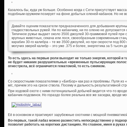
Казалось бы, куда уж больше. Особенно когда с Сети присутствует масс
подобным оружием позирует на фоне добытых оленей-кабанов. Но не вс
Давайте оценим показатели предназначенного для добывания крупны
гладкоствольных ружей. Ни по кабанчику, ни по оленю не допускается 
Типичное ружье выдает около 3500 джоулей 30-граммовой пулей при ск
крупных животных, секача или лося, своеобразным современным стан
карабин 30-го калибра – те же 3500 джоулей, но при скорости под 80
могучих зверей калибр – это уже .375 и более, энергетика за 5 тысяч 
То есть здесь на первые роли выходит не только энергия, которой и т
не будет никаких разрушительных «временных пульсирующих полост
огнестрела, всё ограничится гематомой, то есть синяком.
Со скоростными показателями у «БигБор» как раз и проблемы. Пуля из «
м/с, причем это на срезе ствола. Посему и дальность результативной стр
При ходовой охоте с ними потенциальной добычей видится что-то вроде 
кабанчик-подсвинок. Но гораздо более реальна все же засидка, вроде м
Её в основном и практикуют зарубежные охотники с мощной пневматикой
Во-первых, такой лабаз можно разместить непосредственно у подко
позволит работать на коротких дистанциях. Но главное, имея в руках