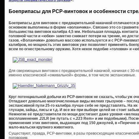
Боеприпасы для PCP-винтовок и особенности стр
Боеприпасы для винтовок с предварительной накачкой отличаются р
основном выполнены в форме «воланчика». Связано это со сравнит
большинства винтовок калибра 4,5 мм. Небольшая площадь контакта 
головной части и «юбки» заметно снижает потери на трение, но дост
газов. «Воланчики» довольно массово используется и с PCP-пневматико
калибров, но мощность этих винтовок уже позволяет применять бое
всем по огнестрельному оружию. Хотя некое подобие «головки» и «юб
Для сверхмощных винтовок с предварительной накачкой, начиная с 30-го
именно классической «оживальной» формы, в том числе экспансивные.
Круг потенциальной добычи из
PCP-винтовок не сказать, чтобы уж оч
Отпадают довольно многочисленные виды мелких грызунов – послед
экспансивной пули 25-го калибра лучше себе не представлять. На их
глухари, зайцы, лисы и т.д. И все же при выборе целей не стоит забы
Немногие её представители по мощи достигают даже уровня «мелкаш
воспламенения .22
LR (не путать с «.223
Rem» и им подобными). Посмо
применения этих винтовок, выдающих под 150 джоулей, в «Перечне о
мало-мальски крупного животного.
Существуют, правда, PCP-винтовки, в разы превосходящие классический
поговорим.