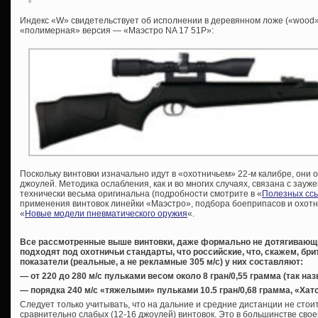
Индекс «W» свидетельствует об исполнении в деревянном ложе («wood»
«полимерная» версия — «Маэстро NA 17 51P»:
Поскольку винтовки изначально идут в «охотничьем» 22-м калибре, они
джоулей. Методика ослабления, как и во многих случаях, связана с зауж
технически весьма оригинальна (подробности смотрите в «
Полезных сс
применения винтовок линейки «Маэстро», подбора боеприпасов и охотн
«
Новые модели пневматического оружия
«.
Все рассмотренные выше винтовки, даже формально не дотягивающи
подходят под охотничьи стандарты, что российские, что, скажем, бр
показатели (реальные, а не рекламные 305 м/с) у них составляют:
— от 220 до 280 м/с пульками весом около 8 гран/0,55 грамма (так 
— порядка 240 м/с «тяжелыми» пульками 10.5 гран/0,68 грамма, «Хат
Следует только учитывать, что на дальние и средние дистанции не сто
сравнительно слабых (12-16 джоулей) винтовок. Это в большинстве свое