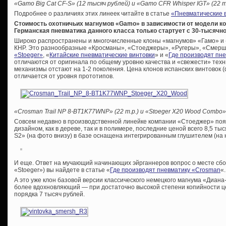
«Gamo Big Cat CF-S» (12 тысяч рублей) и «Gamo CFR Whisper IGT» (22 т
Подробнее о различиях этих линеек читайте в статье
«Пневматические в
Стоимость охотничьих магнумов «Gamo» в зависимости от модели кол
Германская пневматика данного класса только стартует с 30-тысячно
Широко распространены и многочисленные клоны «магнумов» «Гамо» и «
КНР. Это разнообразные «Кросманы», «Стоеджеры», «Ругеры», «Смерши» 
«Stoeger»
, «
Китайские пневматические винтовки
» и «
Где производят пн
отличаются от оригинала по общему уровню качества и «свежести» тех
механизмы отстают на 1-2 поколения. Цена клонов испанских винтовок (
отличается от уровня прототипов.
«Crosman Trail NP 8-BT1K77WNP» (22 т.р.) и «Stoeger X20 Wood Combo» 
Совсем недавно в производственной линейке компании «Стоеджер» поя
дизайном, как в дереве, так и в полимере, последние ценой всего 8,5 ты
S2» (на фото внизу) в базе оснащена интегрированным глушителем (на 
И еще. Ответ на мучающий начинающих эйрганнеров вопрос о месте сборк
«Stoeger») вы найдете в статье «
Где производят пневматику «Crosman
«.
А это уже клон базовой версии классического немецкого магнума «Диан
более вдохновляющий — при достаточно высокой степени копийности це
порядка 7 тысяч рублей.