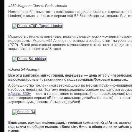
«350 Magnum Classic Professional»
Немного особняком стоят высококлассные диановские «четырехсотая» се
Hunter») с подствольным и версии «48-52-54» c боковым взводом. Все, ка
Мощность у них чуть поменьше, нежели у классических «супермагнумов»
недосягаемы. Модель «54 Airking» по точности вообще стоит на уровне 
(PCP). В ней реализован принцип компенсации отката, нечто вроде оте
знаменитого проекта «Абакан».
«
Diana 54 Airking»
Все эти винтовки, мягко говоря, недешевы — цена от 30 у «переломок
высококлассные «стаканники» с подствольным/боковым взводом..
А большинство поклонников сверхмощных по меркам пружинно-поршнев
наоборот, небогаты. Поэтому непреходящим успехом пользуются весьм
«Дианы-350»
— почти точная копия (с поправкой на происхождение) кла
«полимерная» версия «R4» оригинального дизайна (на фото) — вероят
«супермагнум», порядка 8 тысяч (!) рублей.
Внимание, важная информация: турецкая компания Kral Arms выпуст
под таким же общим именем «Smersh». Ничего общего с их китайско
имеют.