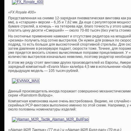
«FX Royale 400»
Представленная на снимке 12-зарядная пневматическая винтовка как раз 
мм), а «старшие» версии – 6,35 и 7,62 мм. Да еще с регулятором мощнос
бумаге стреляй, а хочешь – на тетерева иди, благо точность у этого швед
платить цену десяти «Смершей» — около 70-80 тысяч (без учета стоимо
На охотничье применение намекает и отсутствие редуктора на младшей
«резика» получить под сотню выстрелов. Он нужен для ровных по скоро
подряд, то есть больше для высокоточной спортивной стрельбы. Для о
затем давление в резервуаре падает, скорости тоже. Точнее, для пораже
уже придется вносить сложно вычисляемые поправки прицеливания. У 
количество выстрелов изначально невелико, поэтому редуктор необходи
В этом же ряду стоят винтовки других производителей из Европы, Амер
зарядный компактный «Evanix Max» калибра 4,5 мм в испольнении «bull
предыдущую модель — 105 тысяч рублей.
Данный производитель иногда поражает совершенно механистическими 
серии «Rainstorm Bullpup».
Компактная компоновка ныне очень востребована. Видимо, не случайно
серийных PCP-винтовок выполнено именно по этой схеме. Например, у
около половины номенклатуры изделий:
«Ataman M2R Тактик» (77 т.р.) и «Ataman M2R Булл-пап» (70 т.р.)