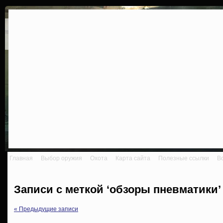
Главная
Выбор оружия
Охота
Карта сайта
Полезные ссылки
В
Записи с меткой ‘обзоры пневматики’
« Предыдущие записи