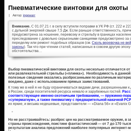
Пневматические винтовки для охоты
|
Автор:
ingewarr
Внимание.
С 01.07.21 г. в силу вступили поправки в УК РФ (ст. 222 и 
с дульной энергией свыше 7,5 Дж. Если раньше ответственность, при
предусмотрена за ношение, перевозку и стрельбу в границах населен
преследование с довольно серьезными санкциями предусмотрено за с
переделку или ремонт подобных образцов (см.
Сколь веревочка не ве
законы
). Так что при чтении статей, написанных в совсем другую эпоху
обстоятельства…
Выбор пневматической винтовки для охоты несколько отличается от
или развлекательной стрельбы («плинка»). Необходимость в данной 
полезные сведения оказались разбросанными по различным материа
воедино, даже с использованием прямых заимствований.
К тому же в ней я не буду ограничиваться видами дичи, разрешенными 
в России, среди посетителей ресурса немало и зарубежных гостей.
Расс
соответствующее именно охотничьим требованиям, — пружинно-порш
«супермагнум», а также пневматику с предварительной накачкой PCP
их яркие, и весьма недешевые, представители — «Diana 56» и «Evanix 
Но не расстраивайтесь: разброс цен на рассматриваемое оружие, в за
страны происхождения, поистине фантастический — от 7 до 170 тыс
результатам анализа предложений наиболее популярных интернет-маг