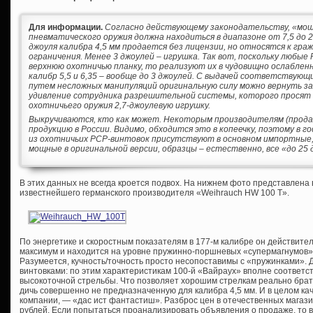
Для информации.
Согласно действующему законодательству, «мо
пневматического оружия должна находиться в диапазоне от 7,5 до 2
джоуля калибра 4,5 мм продается без лицензии, но относятся к гр
ограничения. Менее 3 джоулей – игрушка. Так вот, поскольку любы
верхнюю охотничью планку, то реализуют их в чудовищно ослабленно
калибр 5,5 и 6,35 – вообще до 3 джоулей. С выдачей соответствую
путем несложных манипуляций оригинальную силу можно вернуть за
удивление сотрудника разрешительной системы, которого просят 
охотничьего оружия 2,7-джоулевую игрушку.
Выкручиваются, кто как может. Некоторым производителям (прода
продукцию в России. Видимо, обходится это в копеечку, поэтому в
из охотничьих PCP-винтовок присутствуют в основном импортные, 
мощные в оригинальной версии, образцы – естественно, все «до 25 
В этих данных не всегда кроется подвох. На нижнем фото представлена
известнейшего германского производителя «Weihrauch HW 100 T».
По энергетике и скоростным показателям в 177-м калибре он действит
максимум и находится на уровне пружинно-поршневых «супермагнумов» 
Разумеется, кучность/точность просто несопоставимы с «пружинками». 
винтовками: по этим характеристикам 100-й «Вайраух» вполне соответст
высокоточной стрельбы. Что позволяет хорошим стрелкам реально брат
дичь совершенно не предназначенную для калибра 4,5 мм. И в целом кач
компании, — «дас ист фантастиш». Разброс цен в отечественных магази
рублей. Если попытаться проанализировать объявления о продаже, то