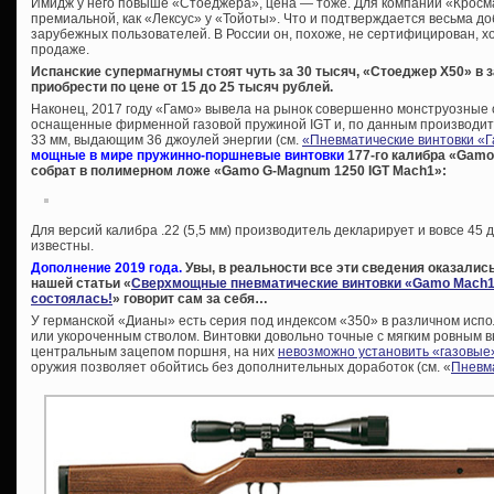
Имидж у него повыше «Стоеджера», цена — тоже. Для компании «Кросм
премиальной, как «Лексус» у «Тойоты». Что и подтверждается весьма 
зарубежных пользователей. В России он, похоже, не сертифицирован, хо
продаже.
Испанские супермагнумы стоят чуть за 30 тысяч, «Стоеджер Х50» в
приобрести по цене от 15 до 25 тысяч рублей.
Наконец, 2017 году «Гамо» вывела на рынок совершенно монструозные 
оснащенные фирменной газовой пружиной IGT и, по данным производит
33 мм, выдающим 36 джоулей энергии (см.
«Пневматические винтовки «
мощные в мире пружинно-поршневые винтовки
177-го калибра «Gamo 
собрат в полимерном ложе «Gamo G-Magnum 1250 IGT Mach1»:
Для версий калибра .22 (5,5 мм) производитель декларирует и вовсе 45 
известны.
Дополнение 2019 года.
Увы, в реальности все эти сведения оказались
нашей статьи «
Сверхмощные пневматические винтовки «Gamo Mach1»
состоялась!
» говорит сам за себя…
У германской «Дианы» есть серия под индексом «350» в различном испо
или укороченным стволом. Винтовки довольно точные с мягким ровным вы
центральным зацепом поршня, на них
невозможно установить «газовые
оружия позволяет обойтись без дополнительных доработок (см. «
Пневма