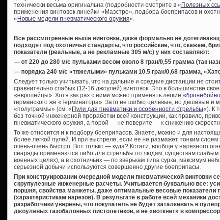
технически весьма оригинальна (подробности смотрите в «
Полезных сс
применения винтовок линейки «Маэстро», подбора боеприпасов и охотн
«
Новые модели пневматического оружия
«.
Все рассмотренные выше винтовки, даже формально не дотягивающи
подходят под охотничьи стандарты, что российские, что, скажем, бр
показатели (реальные, а не рекламные 305 м/с) у них составляют:
— от 220 до 280 м/с пульками весом около 8 гран/0,55 грамма (так 
— порядка 240 м/с «тяжелыми» пульками 10.5 гран/0,68 грамма, «Хат
Следует только учитывать, что на дальние и средние дистанции не сто
сравнительно слабых (12-16 джоулей) винтовок. Это в большинстве свое
«европейцы». Хотя как раз с ними можно применять легкие
«бронебойно
германского же «Терминатора». Зато не шибко целевые, но дешевые и м
«полуграммы» (см. «
Пули для пневматики и особенности стрельбы
«). К
без точной инженерной проработки всей конструкции, как правило, прив
пневматического оружия, а порой — не поверите — к снижению скоростн
То же относится и к подбору боеприпасов. Знаете, можно и для настоя
более легкой пулей. И при выстреле, если ее не размажет тонким слоем
очень-очень быстро. Вот только — куда? Кстати, вообще у нарезного ог
снаряды применяются либо для стрельбы по людям, существам слабым н
военных целях), а в охотничьих — по зверькам типа сурка, максимум не
серьезной добычи используются совершенно другие боеприпасы.
При конструировании очередной модели пневматической винтовки 
скрупулезные инженерные расчеты. Учитывается буквально все: уси
поршня, свойства манжеты, даже оптимальные весовые показатели 
(характеристикам нарезов). В результате в работе всей механики до
разработчики уверены, что покупатель не будет заталкивать в пулеп
джоулевых газобалонных пистолетиков, и не «воткнет» в компрессор