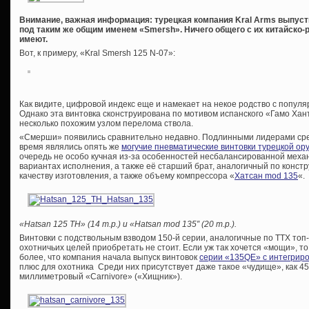
Внимание, важная информация: турецкая компания Kral Arms выпуст
под таким же общим именем «Smersh». Ничего общего с их китайско
имеют.
Вот, к примеру, «Kral Smersh 125 N-07»:
Как видите, цифровой индекс еще и намекает на некое родство с попу
Однако эта винтовка сконструирована по мотивом испанского «Гамо Хан
несколько похожим узлом перелома ствола.
«Смерши» появились сравнительно недавно. Подлинными лидерами ср
время являлись опять же
могучие пневматические винтовки турецкой о
очередь не особо кучная из-за особенностей несбалансированной меха
вариантах исполнения, а также её старший брат, аналогичный по конст
качеству изготовления, а также объему компрессора «
Хатсан mod 135
«.
«Hatsan 125 TH» (14 т.р.) и «Hatsan mod 135″ (20 т.р.).
Винтовки с подствольным взводом 150-й серии, аналогичные по ТТХ топ
охотничьих целей приобретать не стоит. Если уж так хочется «мощи», то
более, что компания начала выпуск винтовок
серии «135QE» с интегрир
плюс для охотника Среди них присутствует даже такое «чудище», как 4
миллиметровый «Carnivore» («Хищник»).