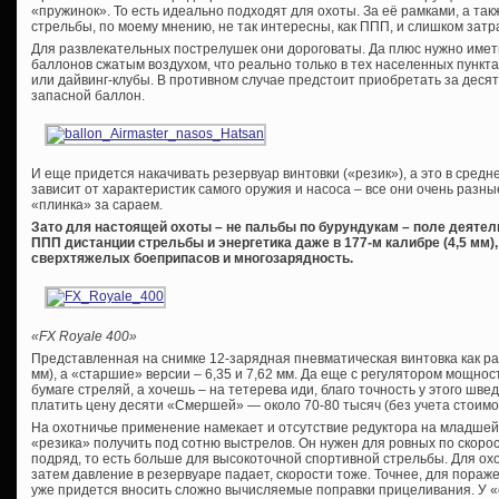
«пружинок». То есть идеально подходят для охоты. За её рамками, а та
стрельбы, по моему мнению, не так интересны, как ППП, и слишком затр
Для развлекательных пострелушек они дороговаты. Да плюс нужно имет
баллонов сжатым воздухом, что реально только в тех населенных пункт
или дайвинг-клубы. В противном случае предстоит приобретать за десят
запасной баллон.
И еще придется накачивать резервуар винтовки («резик»), а это в средне
зависит от характеристик самого оружия и насоса – все они очень разн
«плинка» за сараем.
Зато для настоящей охоты – не пальбы по бурундукам – поле деяте
ППП дистанции стрельбы и энергетика даже в 177-м калибре (4,5 мм
сверхтяжелых боеприпасов и многозарядность.
«FX Royale 400»
Представленная на снимке 12-зарядная пневматическая винтовка как раз 
мм), а «старшие» версии – 6,35 и 7,62 мм. Да еще с регулятором мощнос
бумаге стреляй, а хочешь – на тетерева иди, благо точность у этого швед
платить цену десяти «Смершей» — около 70-80 тысяч (без учета стоимо
На охотничье применение намекает и отсутствие редуктора на младшей
«резика» получить под сотню выстрелов. Он нужен для ровных по скоро
подряд, то есть больше для высокоточной спортивной стрельбы. Для о
затем давление в резервуаре падает, скорости тоже. Точнее, для пораже
уже придется вносить сложно вычисляемые поправки прицеливания. У 