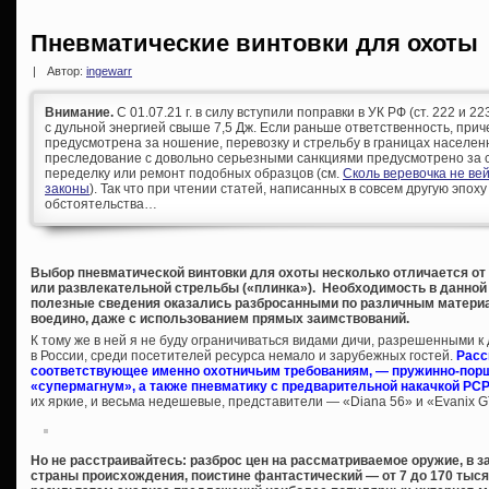
Пневматические винтовки для охоты
|
Автор:
ingewarr
Внимание.
С 01.07.21 г. в силу вступили поправки в УК РФ (ст. 222 и 
с дульной энергией свыше 7,5 Дж. Если раньше ответственность, при
предусмотрена за ношение, перевозку и стрельбу в границах населен
преследование с довольно серьезными санкциями предусмотрено за с
переделку или ремонт подобных образцов (см.
Сколь веревочка не ве
законы
). Так что при чтении статей, написанных в совсем другую эпоху
обстоятельства…
Выбор пневматической винтовки для охоты несколько отличается от
или развлекательной стрельбы («плинка»). Необходимость в данной 
полезные сведения оказались разбросанными по различным материа
воедино, даже с использованием прямых заимствований.
К тому же в ней я не буду ограничиваться видами дичи, разрешенными 
в России, среди посетителей ресурса немало и зарубежных гостей.
Расс
соответствующее именно охотничьим требованиям, — пружинно-порш
«супермагнум», а также пневматику с предварительной накачкой PCP
их яркие, и весьма недешевые, представители — «Diana 56» и «Evanix 
Но не расстраивайтесь: разброс цен на рассматриваемое оружие, в за
страны происхождения, поистине фантастический — от 7 до 170 тыс