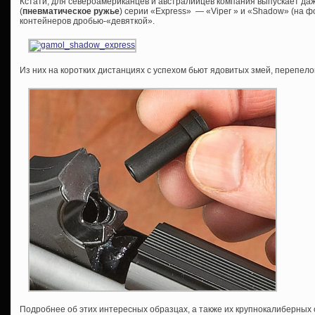
Кстати, для североамериканцев и австралийцев компания выпускает да
(
пневматическое ружье
) серии «Express» — «Viper » и «Shadow» (на 
контейнеров дробью-«девяткой».
Из них на коротких дистанциях с успехом бьют ядовитых змей, перепело
Подробнее об этих интересных образцах, а также их крупнокалиберных 