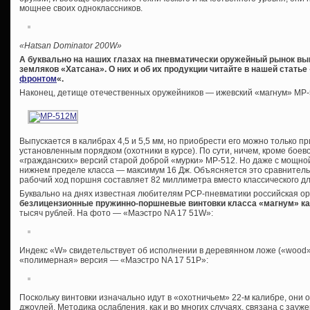
мощнее своих одноклассников.
«Hatsan Dominator 200W»
А буквально на наших глазах на пневматически оружейный рынок в
земляков «Хатсана». О них и об их продукции читайте в нашей статье 
фронтом
«.
Наконец, детище отечественных оружейников — ижевский «магнум» МР
Выпускается в калибрах 4,5 и 5,5 мм, но приобрести его можно только 
установленным порядком (охотники в курсе). По сути, ничем, кроме боев
«гражданских» версий старой доброй «мурки» МР-512. Но даже с мощно
нижнем пределе класса — максимум 16 Дж. Объясняется это сравнител
рабочий ход поршня составляет 82 миллиметра вместо классического дл
Буквально на днях известная любителям PCP-пневматики российская о
безлицензионные пружинно-поршневые винтовки класса «магнум» ка
тысяч рублей. На фото — «Маэстро NA 17 51W»:
Индекс «W» свидетельствует об исполнении в деревянном ложе («wood»
«полимерная» версия — «Маэстро NA 17 51P»:
Поскольку винтовки изначально идут в «охотничьем» 22-м калибре, они
джоулей. Методика ослабления, как и во многих случаях, связана с зауж