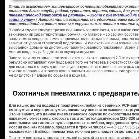
Итак, за исключением мышек-крысок основными объектами охоты
являются дикие голуби, рябчик, куропатка, перепел, кролик, для уме
пневматической винтовкой на рябчика
«, «
Охота с пневматикой на 
зайца и утку
«). Американцы и австралийцы с удовольствием распр
интереснейший вариант охоты с «пружинками» описан в статье «
В любом случае следует трезво оценивать возможности, в том числе свя
техническими характеристиками оружия, но главное – со своими собстве
называемых «ведроколами» и прочими нелестными кличками, немало на
зависит от уровня стрелковой подготовки. И как охотники они вполне на 
выбранной добыче на дистанцию гарантированного поражения. Всеми 
многие владельцы бюджетных «супермагнумов».
Знаете, почему столько негатива льется на «хатсановодов»? Это их пре
регулярно оставляют кучу подранков того же тетерева в окрестностях сво
для выстрела в корпус даже эти «супер-пупер» винтовки слишком дохлы
точного попадания в голову нужна пневматика совершенно иного уровня,
же ряду стоит пальба по собакам и кошкам…
Охотничья пневматика с предварите
Для наших целей подойдет практически любая из серийных PCP-винто
«магнумы» и «супермагнумы», поскольку все они по «мощи» стартуют
Это не значит, что данное пневматическое оружие по скоростным по
нарезному огнестрелу, скорость так и остается дозвуковой (220-320 
использования тяжелых пуль серьезных калибров, передающих дичи
России оно, как правило, продается в трех калибрах — 4,5 (.177), 5,5 (.
называемая «БигБор» пневматика, но о ней речь пойдет отдельно, в к
При этом винтовки с предварительной накачкой за счет конструкционны