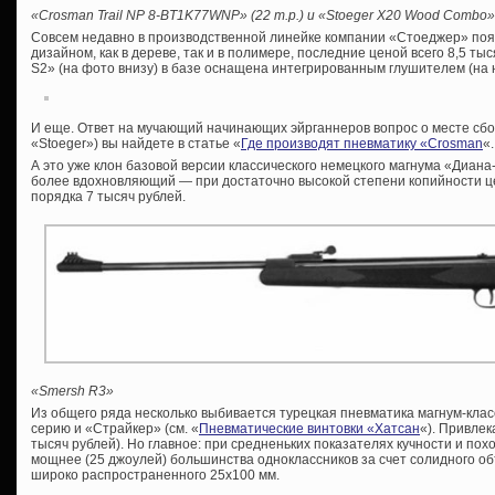
«Crosman Trail NP 8-BT1K77WNP» (22 т.р.) и «Stoeger X20 Wood Combo» 
Совсем недавно в производственной линейке компании «Стоеджер» поя
дизайном, как в дереве, так и в полимере, последние ценой всего 8,5 ты
S2» (на фото внизу) в базе оснащена интегрированным глушителем (на 
И еще. Ответ на мучающий начинающих эйрганнеров вопрос о месте сборк
«Stoeger») вы найдете в статье «
Где производят пневматику «Crosman
«.
А это уже клон базовой версии классического немецкого магнума «Диан
более вдохновляющий — при достаточно высокой степени копийности це
порядка 7 тысяч рублей.
«Smersh R3»
Из общего ряда несколько выбивается турецкая пневматика магнум-клас
серию и «Страйкер» (см. «
Пневматические винтовки «Хатсан
«). Привлек
тысяч рублей). Но главное: при средненьких показателях кучности и п
мощнее (25 джоулей) большинства одноклассников за счет солидного о
широко распространенного 25х100 мм.