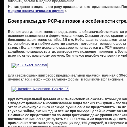
говорить, весьма выгодное предложение.
Не так давно в модельном ряду произошли некоторые изменения, Под
модели пневматического оружия
«.
Боеприпасы для PCP-винтовок и особенности стр
Боеприпасы для винтовок с предварительной накачкой отличаются р
основном выполнены в форме «воланчика». Связано это со сравнит
большинства винтовок калибра 4,5 мм. Небольшая площадь контакта 
головной части и «юбки» заметно снижает потери на трение, но дост
газов. «Воланчики» довольно массово используется и с PCP-пневматико
калибров, но мощность этих винтовок уже позволяет применять бое
всем по огнестрельному оружию. Хотя некое подобие «головки» и «юб
Для сверхмощных винтовок с предварительной накачкой, начиная с 30-го
именно классической «оживальной» формы, в том числе экспансивные.
Круг потенциальной добычи из
PCP-винтовок не сказать, чтобы уж оч
Отпадают довольно многочисленные виды мелких грызунов – послед
экспансивной пули 25-го калибра лучше себе не представлять. На их
глухари, зайцы, лисы и т.д. И все же при выборе целей не стоит забы
Немногие её представители по мощи достигают даже уровня «мелкаш
воспламенения .22
LR (не путать с «.223
Rem» и им подобными). Посмо
применения этих винтовок, выдающих под 150 джоулей, в «Перечне о