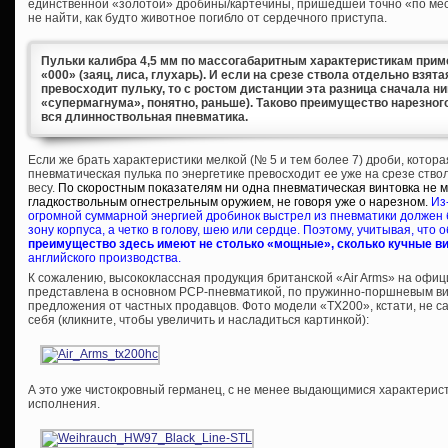
единственной «золотой» дробины/картечины, пришедшей точно «по мест
не найти, как будто животное погибло от сердечного приступа.
Пульки калибра 4,5 мм по массогабаритным характеристикам приме
«000» (заяц, лиса, глухарь). И если на срезе ствола отдельно взят
превосходит пульку, то с ростом дистанции эта разница сначала ни
«супермагнума», понятно, раньше). Таково преимущество нарезного
вся длинноствольная пневматика.
Если же брать характеристики мелкой (№ 5 и тем более 7) дроби, котора
пневматическая пулька по энергетике превосходит ее уже на срезе ств
весу.
По скоростным показателям ни одна пневматическая винтовка не 
гладкоствольным огнестрельным оружием, не говоря уже о нарезном.
Из
огромной суммарной энергией дробинок выстрел из пневматики должен 
зону корпуса, а четко в голову, шею или сердце. Поэтому, учитывая, что 
преимущество здесь имеют не столько «мощные», сколько кучные в
английского производства.
К сожалению, высококлассная продукция британской «Air Arms» на офи
представлена в основном PCP-пневматикой, по пружинно-поршневым ви
предложения от частных продавцов. Фото модели «TX200», кстати, не са
себя (кликните, чтобы увеличить и насладиться картинкой):
А это уже чистокровный германец, с не менее выдающимися характеристи
исполнения.