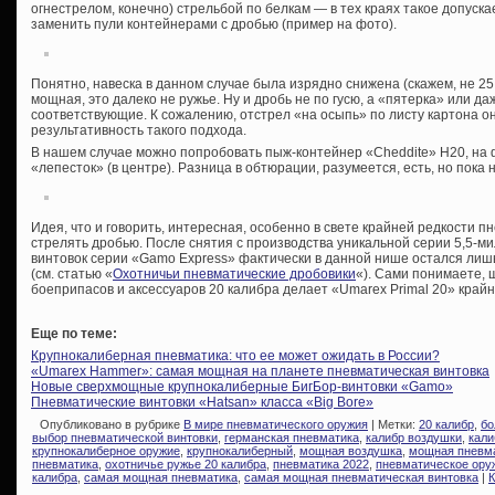
огнестрелом, конечно) стрельбой по белкам — в тех краях такое допускае
заменить пули контейнерами с дробью (пример на фото).
Понятно, навеска в данном случае была изрядно снижена (скажем, не 25 
мощная, это далеко не ружье. Ну и дробь не по гусю, а «пятерка» или д
соответствующие. К сожалению, отстрел «на осыпь» по листу картона о
результативность такого подхода.
В нашем случае можно попробовать пыж-контейнер «Cheddite» Н20, на 
«лепесток» (в центре). Разница в обтюрации, разумеется, есть, но пок
Идея, что и говорить, интересная, особенно в свете крайней редкости п
стрелять дробью. После снятия с производства уникальной серии 5,5
винтовок серии «Gamo Express» фактически в данной нише остался лишь
(см. статью «
Охотничьи пневматические дробовики
«). Сами понимаете,
боеприпасов и аксессуаров 20 калибра делает «Umarex Primal 20» кра
Еще по теме:
Крупнокалиберная пневматика: что ее может ожидать в России?
«Umarex Hammer»: самая мощная на планете пневматическая винтовка
Новые сверхмощные крупнокалиберные БигБор-винтовки «Gamo»
Пневматические винтовки «Hatsan» класса «Big Bore»
Опубликовано в рубрике
В мире пневматического оружия
| Метки:
20 калибр
,
бо
выбор пневматической винтовки
,
германская пневматика
,
калибр воздушки
,
кали
крупнокалиберное оружие
,
крупнокалиберный
,
мощная воздушка
,
мощная пневм
пневматика
,
охотничье ружье 20 калибра
,
пневматика 2022
,
пневматическое ору
калибра
,
самая мощная пневматика
,
самая мощная пневматическая винтовка
|
К