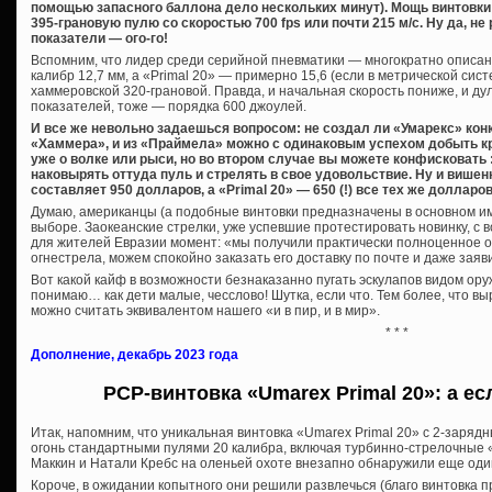
помощью запасного баллона дело нескольких минут). Мощь винтовки
395-грановую пулю со скоростью 700 fps или почти 215 м/с. Ну да, не
показатели — ого-го!
Вспомним, что лидер среди серийной пневматики — многократно описа
калибр 12,7 мм, а «Primal 20» — примерно 15,6 (если в метрической сис
хаммеровской 320-грановой. Правда, и начальная скорость пониже, и ду
показателей, тоже — порядка 600 джоулей.
И все же невольно задаешься вопросом: не создал ли «Умарекс» кон
«Хаммера», и из «Праймела» можно с одинаковым успехом добыть кр
уже о волке или рыси, но во втором случае вы можете конфисковать :
наковырять оттуда пуль и стрелять в свое удовольствие. Ну и више
составляет 950 долларов, а «Primal 20» — 650 (!) все тех же долларов
Думаю, американцы (а подобные винтовки предназначены в основном име
выборе. Заокеанские стрелки, уже успевшие протестировать новинку, с
для жителей Евразии момент: «мы получили практически полноценное ох
огнестрела, можем спокойно заказать его доставку по почте и даже заяви
Вот какой кайф в возможности безнаказанно пугать эскулапов видом оруж
понимаю… как дети малые, чесслово! Шутка, если что. Тем более, что выр
можно считать эквивалентом нашего «и в пир, и в мир».
* * *
Дополнение, декабрь 2023 года
PCP-винтовка «Umarex Primal 20»: а е
Итак, напомним, что уникальная винтовка «Umarex Primal 20» с 2-заря
огонь стандартными пулями 20 калибра, включая турбинно-стрелочные «
Маккин и Натали Кребс на оленьей охоте внезапно обнаружили еще оди
Короче, в ожидании копытного они решили развлечься (благо винтовка п