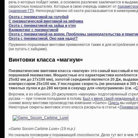
речь о которых пойдет ниже, а основное различие заключается в выдава
скоростных показателях. Которые в свою очередь зависят от
параметров
(давления ГП)
. Непосредственно об охоте рассказывается в нижепривед
Охота с пневматикой на голубей
С пневматической винтовкой на рябчика
Охота с пневматикой на зайца и утку
Варминтинг с пневматикой
Охота с пневматикой на ворон. Проблемы законодательства и практи
Охота с пневматикой. Оно нам надо!?
Пружинно-поршневые винтовки применяются также и для истребления не
(не путать с зайцами).
Винтовки класса «магнум»
Пневматические винтовки класса «магнум» это самый массовый и по
поршневой пневматике. Мощностные его характеристики колеблются 
25х82 мм до 27х100 мм), золотой серединой являются 20 Дж, выда
компрессором 25х100 мм. У последних скорость (не рекламная в 305 м
тяжелых пулек и до 280 метров в секунду для «полуграммов» (см. «
С
Впрочем, и из обычного 20-джоулевого «магнума» подготовленный стрел
русака — при точном попадании в голову.
Был у меня такой нежданный 
снимке внизу винтовки производства компании «Gamo» (
Здесь
вы найдет
Некоторые секреты винтовок этого класса раскрыты в статье «
Пневматик
«Gamo Socom Carbine Luxe» (19 т.р.)
Но сначала поговорим о поражающей способности. Дело тут вот в чем. Н