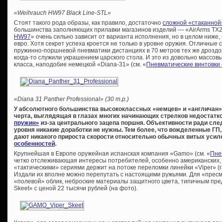
«Weihrauch HW97 Black Line-STL»
Стоят такого рода образы, как правило, достаточно
сложной «стаканной
большинства заполняющих прилавки магазинов изделий — «AirArms TX20
HW97
» очень сильно зависит от варианта исполнения, но в целом ниже, 
евро. Хотя секрет успеха кроется не только в уровне оружия. Отличные
пружинно-поршневой пневматики дистанциях в 70 метров тех же дроздов
когда-то служили украшением царского стола. И это из довольно массов
класса, наподобие немецкой «Diana-31» (см. «
Пневматические винтовки
«Diana 31 Panther Professional» (30 т.р.)
У абсолютного большинства высококлассных «немцев» и «англичан»
черта, выглядящая в глазах многих начинающих стрелков недостат
пружин»
из-за центрального зацепа поршня. Объективности ради след
уровня никакие доработки не нужны. Тем более, что вожделенные ГП
дают никакого прироста скорости относительно обычных витых уси
особенностей
.
Крупнейшая в Европе оружейная испанская компания «Gamo» (см. «
Пне
четко отслеживающая интересы потребителей, особенно американских,
«тактическими» сериями держит на потоке переломки линейки «Viper» (
Издали их вполне можно перепутать с настоящими ружьями. Для «пре
«полевой» облик, неброские материалы защитного цвета, типичным пре
Skeet» с ценой 22 тысячи рублей (на фото).