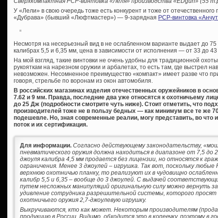
Сверхкомпактная
PCP-винтовка «Леля» производства «
EDgun» (55 т.р
У «Лели» в свою очередь тоже есть конкурент и тоже от отечественного
«Дубрава» (бывший «Люфтмастер») — 9-зарядная
PCP-винтовка «Анчут
Несмотря на несерьезный вид в не ослабленном варианте выдает до 75 
калибрах 5,5 и 6,35 мм, цена в зависимости от исполнения — от 33 до 43
На мой взгляд, такие винтовки не очень удобны для традиционной охоты
рукояткам на нарезном оружии и арбалетах, то есть там, где выстрел на
невозможен. Несомненное преимущество «компакт» имеет разве что пр
говоря, стрельбе по воронам из окон автомобиля.
В российских магазинах изделия отечественных оружейников в основно
7.62 и 9 мм. Правда, последние два уже относятся к охотничьему 
до 25 Дж (подробности смотрите чуть ниже). Стоит отметить, что по
производителей тоже не в пользу бедных — как минимум все те же 70
подешевле. Но, зная современные реалии, могу представить, во что 
поток и их сертификация.
Для информации.
Согласно действующему законодательству, «мо
пневматического оружия должна находиться в диапазоне от 7,5 до 2
джоуля калибра 4,5 мм продается без лицензии, но относятся к гр
ограничения. Менее 3 джоулей – игрушка. Так вот, поскольку любы
верхнюю охотничью планку, то реализуют их в чудовищно ослабленно
калибр 5,5 и 6,35 – вообще до 3 джоулей. С выдачей соответствую
путем несложных манипуляций оригинальную силу можно вернуть за
удивление сотрудника разрешительной системы, которого просят 
охотничьего оружия 2,7-джоулевую игрушку.
Выкручиваются, кто как может. Некоторым производителям (прода
продукцию в России. Видимо, обходится это в копеечку, поэтому в