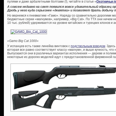
пулями и даже арбалетными болтами (!), читайте в статье «
Охотничьи п
А совсем недавно на свет появился вовсе удивительный образец 
Дробь у него куда серьезнее «девятки» и позволяет брать добычу п
Но вернемся к пневматике «Гамо». Наряду со сравнительно дорогими м
бюджетные серии «магнумов», например, «Big Cat». По ТТХ они ничем не
10 тыс. рублей) удерживается на уровне китайских и турецких клонов и а
«Gamo Big Cat 1000»
У испанцев есть также линейка винтовок с
подствольным взводом
. Здес
которая все равно соответствует классу «магнум», и выше кучность, что 
Выпускаются они в различных вариантах исполнения — дереве и полиме
некоторые из дорогих моделей идут с предустановленной фирменной га