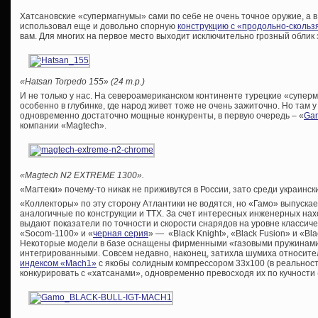
Хатсановские «супермагнумы» сами по себе не очень точное оружие, а 
использовал еще и довольно спорную
конструкцию с «продольно-сколь
вам. Для многих на первое место выходит исключительно грозный облик 
«Hatsan Torpedo 155» (24 т.р.)
И не только у нас. На североамериканском континенте турецкие «супе
особенно в глубинке, где народ живет тоже не очень зажиточно. Но там 
одновременно достаточно мощные конкуренты, в первую очередь – «
Gam
компании «Magtech».
«Magtech N2 EXTREME 1300».
«Магтеки» почему-то никак не приживутся в России, зато среди украинс
«Коллекторы» по эту сторону Атлантики не водятся, но «Гамо» выпуска
аналогичные по конструкции и ТТХ. За счет интересных инженерных нах
выдают показатели по точности и скорости снарядов на уровне классиче
«Socom-1100» и «
черная серия
» — «Black Knight», «Black Fusion» и «Bla
Некоторые модели в базе оснащены фирменными «газовыми пружинами»
интегрированными. Совсем недавно, наконец, затихла шумиха относите
индексом «Mach1»
с якобы солидным компрессором 33х100 (в реальност
конкурировать с «хатсанами», одновременно превосходя их по кучности 