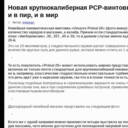
Новая крупнокалиберная PCP-винтовка
и в пир, и в мир
|
Автор:
ingewarr
Новейшая пневматическая винтовка «Umarex Primal 20» (фото внизу)
количество зарядов в магазине, а калибр. Причем если стандартными 
плюс «бигборовские» .30, .357, .45 и .50, то в данном случае имеем
20-й.
Это не 20 миллиметров, у гладкоствольного оружия расчет совершенно 
количество круглых пуль для данного ружья, которое можно отлить из 1 ан
То есть покупатель «Primal 20» может использовать широко предста
включая не только почти стандартные для крупнокалиберной пневм
но и, например, классические гладкоствольно-огнестрельные турби
что речь идет уже о нарезном оружии, так что и в плане точности ест
Поскольку подобные боеприпасы в «оригинальном» варианте не очень-т
данном случае они, как и при снаряжении ружейных патронов, применяют
пластиковым пыжом-контейнером:
Двухзарядный линейный магазин представлен на следующем фото:
Всего же с одной заправки можно произвести четыре выстрела на по
два магазина, чего вполне достаточно для полноценной зверовой охо