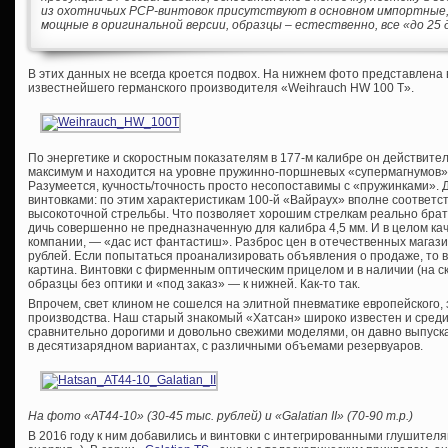
из охотничьих PCP-винтовок присутствуют в основном импортные, 
мощные в оригинальной версии, образцы – естественно, все «до 25 
В этих данных не всегда кроется подвох. На нижнем фото представлена
известнейшего германского производителя «Weihrauch HW 100 T».
По энергетике и скоростным показателям в 177-м калибре он действит
максимум и находится на уровне пружинно-поршневых «супермагнумов» 
Разумеется, кучность/точность просто несопоставимы с «пружинками». 
винтовками: по этим характеристикам 100-й «Вайраух» вполне соответст
высокоточной стрельбы. Что позволяет хорошим стрелкам реально брат
дичь совершенно не предназначенную для калибра 4,5 мм. И в целом кач
компании, — «дас ист фантастиш». Разброс цен в отечественных магази
рублей. Если попытаться проанализировать объявления о продаже, то
картина. Винтовки с фирменным оптическим прицелом и в наличии (на ск
образцы без оптики и «под заказ» — к нижней. Как-то так.
Впрочем, свет клином не сошелся на элитной пневматике европейского, 
производства. Наш старый знакомый «Хатсан» широко известен и среди
сравнительно дорогими и довольно свежими моделями, он давно выпускае
в десятизарядном вариантах, с различными объемами резервуаров.
На фото «
AT44-10» (30-45 тыс. рублей) и «
Galatian
II» (70-90 т.р.)
В 2016 году к ним добавились и винтовки с интегрированными глушител