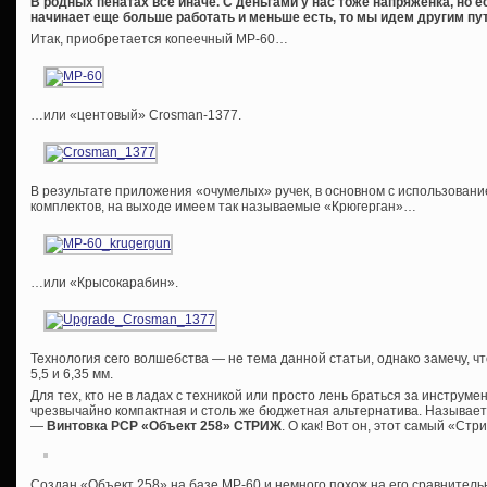
В родных пенатах всё иначе. С деньгами у нас тоже напряженка, но е
начинает еще больше работать и меньше есть, то мы идем другим пут
Итак, приобретается копеечный МР-60…
…или «центовый» Crosman-1377.
В результате приложения «очумелых» ручек, в основном с использован
комплектов, на выходе имеем так называемые «Крюгерган»…
…или «Крысокарабин».
Технология сего волшебства — не тема данной статьи, однако замечу, ч
5,5 и 6,35 мм.
Для тех, кто не в ладах с техникой или просто лень браться за инструме
чрезвычайно компактная и столь же бюджетная альтернатива. Называет
—
Винтовка РСР «Объект 258» СТРИЖ
. О как! Вот он, этот самый «Ст
Создан «Объект 258» на базе МР-60 и немного похож на его сравнител