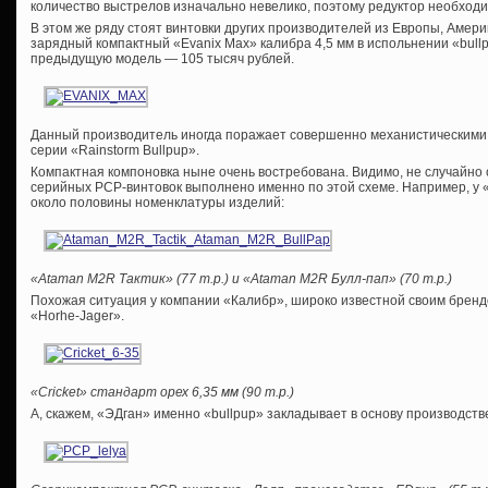
количество выстрелов изначально невелико, поэтому редуктор необходи
В этом же ряду стоят винтовки других производителей из Европы, Амер
зарядный компактный «Evanix Max» калибра 4,5 мм в испольнении «bull
предыдущую модель — 105 тысяч рублей.
Данный производитель иногда поражает совершенно механистическими 
серии «Rainstorm Bullpup».
Компактная компоновка ныне очень востребована. Видимо, не случайно
серийных PCP-винтовок выполнено именно по этой схеме. Например, у
около половины номенклатуры изделий:
«Ataman M2R Тактик» (77 т.р.) и «Ataman M2R Булл-пап» (70 т.р.)
Похожая ситуация у компании «Калибр», широко известной своим брендо
«Horhe-Jager».
«Cricket» стандарт орех 6,35 мм (90 т.р.)
А, скажем, «ЭДган» именно «bullpup» закладывает в основу производств