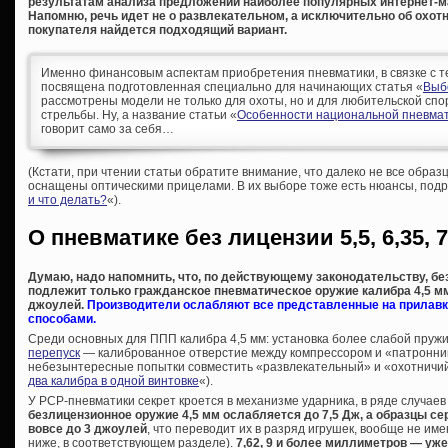
результатам анализа предложений наиболее популярных интернет-маг
Напомню, речь идет не о развлекательном, а исключительно об охотн
покупателя найдется подходящий вариант.
Именно финансовым аспектам приобретения пневматики, в связке с т
посвящена подготовленная специально для начинающих статья «
Выб
рассмотрены модели не только для охоты, но и для любительской спо
стрельбы. Ну, а название статьи «
Особенности национальной пневмат
говорит само за себя…
(Кстати, при чтении статьи обратите внимание, что далеко не все образ
оснащены оптическими прицелами. В их выборе тоже есть нюансы, подр
и что делать?
«).
О пневматике без лицензии 5,5, 6,35, 7
Думаю, надо напомнить, что, по действующему законодательству, б
подлежит только гражданское пневматическое оружие калибра 4,5 мм 
джоулей.
Производители ослабляют все представленные на прилавк
способами.
Среди основных для ППП калибра 4,5 мм: установка более слабой пру
перепуск
— калиброванное отверстие между компрессором и «патронник
небезынтересные попытки совместить «развлекательный» и «охотничий
два калибра в одной винтовке
«).
У PCP-пневматики секрет кроется в механизме ударника, в ряде случаев
безлицензионное оружие 4,5 мм ослабляется до 7,5 Дж, а образцы сер
вовсе до 3 джоулей
, что переводит их в разряд игрушек, вообще не и
ниже, в соответствующем разделе).
7,62, 9 и более миллиметров — уж