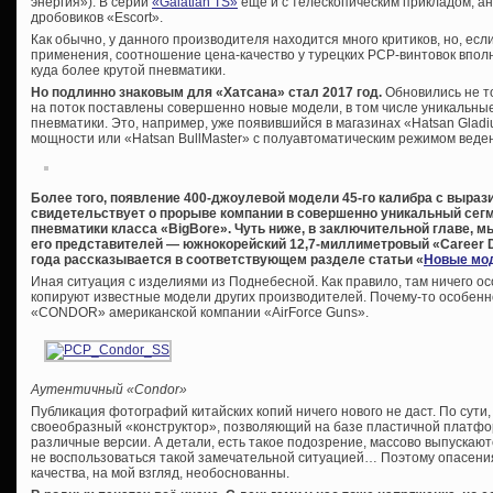
энергия»). В серии
«Galatian TS»
еще и с телескопическим прикладом, а
дробовиков «Escort».
Как обычно, у данного производителя находится много критиков, но, ес
применения, соотношение цена-качество у турецких PCP-винтовок вполн
куда более крутой пневматики.
Но подлинно знаковым для «Хатсана» стал 2017 год.
Обновились не т
на поток поставлены совершенно новые модели, в том числе уникальны
пневматики. Это, например, уже появившийся в магазинах «Hatsan Gladiu
мощности или «Hatsan BullMaster» с полуавтоматическим режимом веден
Более того, появление 400-джоулевой модели 45-го калибра с выраз
свидетельствует о прорыве компании в совершенно уникальный сег
пневматики класса «BigBore». Чуть ниже, в заключительной главе, м
его представителей — южнокорейский 12,7-миллиметровый «Career Dr
года рассказывается в соответствующем разделе статьи «
Новые мод
Иная ситуация с изделиями из Поднебесной. Как правило, там ничего ос
копируют известные модели других производителей. Почему-то особенн
«CONDOR» американской компании «AirForce Guns».
Аутентичный «Condor»
Публикация фотографий китайских копий ничего нового не даст. По сути
своеобразный «конструктор», позволяющий на базе пластичной платфо
различные версии. А детали, есть такое подозрение, массово выпускаютс
не воспользоваться такой замечательной ситуацией… Поэтому опасения
качества, на мой взгляд, необоснованны.