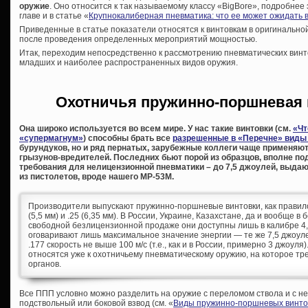
оружие
. Оно относится к так называемому классу «BigBore», подробнее
главе и в статье «
Крупнокалиберная пневматика: что ее может ожидать 
Приведенные в статье показатели относятся к винтовкам в оригинально
после проведения определенных мероприятий мощностью.
Итак, переходим непосредственно к рассмотрению пневматических винт
младших и наиболее распространенных видов оружия.
Охотничья пружинно-поршневая 
Она широко используется во всем мире. У нас такие винтовки (см.
«Чт
«супермагнум»
) способны брать все
разрешенные в «Перечне» виды
бурундуков, но и ряд пернатых, зарубежные коллеги чаще применяю
грызунов-вредителей. Последних бьют порой из образцов, вполне п
требования для нелицензионной пневматики – до 7,5 джоулей, выдаю
из пистолетов, вроде нашего МР-53М.
Производители выпускают пружинно-поршневые винтовки, как правило, 
(5,5 мм) и .25 (6,35 мм). В России, Украине, Казахстане, да и вообще в
свободной безлицензионной продаже они доступны лишь в калибре 4,
оговаривают лишь максимальное значение энергии — те же 7,5 джоул
.177 скорость не выше 100 м/с (т.е., как и в России, примерно 3 джоул
относятся уже к охотничьему пневматическому оружию, на которое т
органов.
Все ППП условно можно разделить на оружие с переломом ствола и с 
подствольный или боковой взвод (см. «
Виды пружинно-поршневых винто