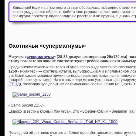
Внимание! Если на этом месте статья оборвалась, временно отключи
из них умудряются обрезать собственно рекламные заставки вместе с
блокируют просмотр видеороликов с рассказом об оружии, сценами ст
Охотничьи «супермагнумы»
Могучие «
супермагнумы
» (28-33 джоуля, компрессор 29х120 мм) то
этому показателю вполне соответствуют требованиям к охотничьем
Среди пневматических винтовок «Гамо» особо выделяется основоположн
1250
» («хантер» — охотник, кстати), выпускающийся и в полимерном лож
это были самые мощные пружинно-поршневые винтовки, ныне пальма п
(подробности чуть ниже). На которые еще можно установить регулируе
(ГПНД)
, позволяющую добиться оптимального соотношения мощности-т
«Gamo Socom 1250»
Широко известны клоны «Хантера». Это «Stoeger-X50» и «Benjamin Trail
Последний объективно считается более проработанным по конструкции, 