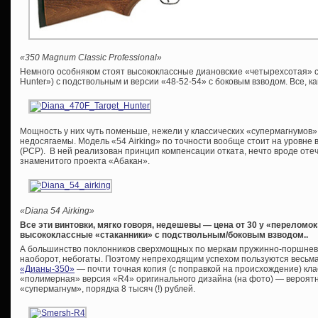
«350 Magnum Classic Professional»
Немного особняком стоят высококлассные диановские «четырехсотая» се
Hunter») с подствольным и версии «48-52-54» c боковым взводом. Все, ка
Мощность у них чуть поменьше, нежели у классических «супермагнумов»
недосягаемы. Модель «54 Airking» по точности вообще стоит на уровне 
(PCP). В ней реализован принцип компенсации отката, нечто вроде оте
знаменитого проекта «Абакан».
«
Diana 54 Airking»
Все эти винтовки, мягко говоря, недешевы — цена от 30 у «переломок
высококлассные «стаканники» с подствольным/боковым взводом..
А большинство поклонников сверхмощных по меркам пружинно-поршнев
наоборот, небогаты. Поэтому непреходящим успехом пользуются весьм
«Дианы-350»
— почти точная копия (с поправкой на происхождение) кла
«полимерная» версия «R4» оригинального дизайна (на фото) — вероят
«супермагнум», порядка 8 тысяч (!) рублей.