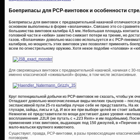
Боеприпасы для PCP-винтовок и особенности стр
Боеприпасы для винтовок с предварительной накачкой отличаются р
основном выполнены в форме «воланчика». Связано это со сравнит
большинства винтовок калибра 4,5 мм. Небольшая площадь контакта 
головной части и «юбки» заметно снижает потери на трение, но дост
газов. «Воланчики» довольно массово используется и с PCP-пневматико
калибров, но мощность этих винтовок уже позволяет применять бое
всем по огнестрельному оружию. Хотя некое подобие «головки» и «юб
Для сверхмощных винтовок с предварительной накачкой, начиная с 30-го
именно классической «оживальной» формы, в том числе экспансивные.
Круг потенциальной добычи из
PCP-винтовок не сказать, чтобы уж оч
Отпадают довольно многочисленные виды мелких грызунов – послед
экспансивной пули 25-го калибра лучше себе не представлять. На их
глухари, зайцы, лисы и т.д. И все же при выборе целей не стоит забы
Немногие её представители по мощи достигают даже уровня «мелкаш
воспламенения .22
LR (не путать с «.223
Rem» и им подобными). Посмо
применения этих винтовок, выдающих под 150 джоулей, в «Перечне о
мало-мальски крупного животного.
Существуют, правда, PCP-винтовки, в разы превосходящие классический
поговорим.