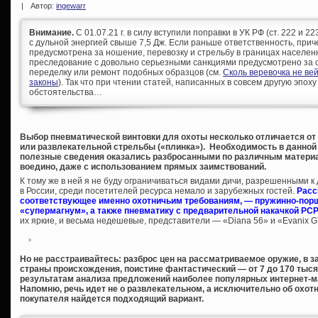
|
Автор:
ingewarr
Внимание.
С 01.07.21 г. в силу вступили поправки в УК РФ (ст. 222 и 
с дульной энергией свыше 7,5 Дж. Если раньше ответственность, при
предусмотрена за ношение, перевозку и стрельбу в границах населен
преследование с довольно серьезными санкциями предусмотрено за с
переделку или ремонт подобных образцов (см.
Сколь веревочка не ве
законы
). Так что при чтении статей, написанных в совсем другую эпоху
обстоятельства…
Выбор пневматической винтовки для охоты несколько отличается от
или развлекательной стрельбы («плинка»). Необходимость в данной 
полезные сведения оказались разбросанными по различным материа
воедино, даже с использованием прямых заимствований.
К тому же в ней я не буду ограничиваться видами дичи, разрешенными 
в России, среди посетителей ресурса немало и зарубежных гостей.
Расс
соответствующее именно охотничьим требованиям, — пружинно-порш
«супермагнум», а также пневматику с предварительной накачкой PCP
их яркие, и весьма недешевые, представители — «Diana 56» и «Evanix 
Но не расстраивайтесь: разброс цен на рассматриваемое оружие, в за
страны происхождения, поистине фантастический — от 7 до 170 тыс
результатам анализа предложений наиболее популярных интернет-маг
Напомню, речь идет не о развлекательном, а исключительно об охотн
покупателя найдется подходящий вариант.