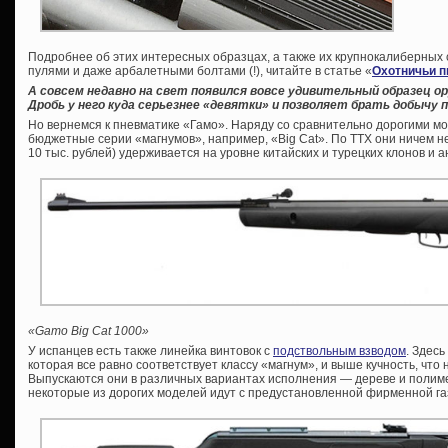
Подробнее об этих интересных образцах, а также их крупнокалиберных 
пулями и даже арбалетными болтами (!), читайте в статье «
Охотничьи п
А совсем недавно на свет появился вовсе удивительный образец 
Дробь у него куда серьезнее «девятки» и позволяет брать добычу п
Но вернемся к пневматике «Гамо». Наряду со сравнительно дорогими м
бюджетные серии «магнумов», например, «Big Cat». По ТТХ они ничем не
10 тыс. рублей) удерживается на уровне китайских и турецких клонов и а
«Gamo Big Cat 1000»
У испанцев есть также линейка винтовок с
подствольным взводом
. Здес
которая все равно соответствует классу «магнум», и выше кучность, что 
Выпускаются они в различных вариантах исполнения — дереве и полиме
некоторые из дорогих моделей идут с предустановленной фирменной га