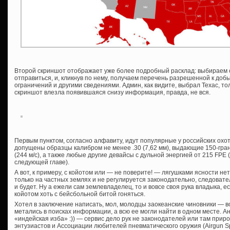
Второй скриншот отображает уже более подробный расклад: выбираем св
отправиться, и, кликнув по нему, получаем перечень разрешенной к доб
ограничений и другими сведениями. Админ, как видите, выбрал Техас, тол
скриншот влезла появившаяся снизу информация, правда, не вся.
Первым пунктом, согласно алфавиту, идут популярные у российских охотни
допущены образцы калибром не менее .30 (7,62 мм), выдающие 150-гран
(244 м/с), а также любые другие девайсы с дульной энергией от 215 FPE
следующей главе).
А вот, к примеру, с койотом или — не поверите! — лягушками ясности не
только на частных землях и не регулируется законодательно, следовател
и будет. Ну а ежели сам землевладелец, то и вовсе своя рука владыка, 
койотом хоть с бейсбольной битой гоняться.
Хотел в заключение написать, мол, молодцы заокеанские чиновники — во
метались в поисках информации, а всю ее могли найти в одном месте. Ан
«индейская изба» :)) — сервис дело рук не законодателей или там прир
энтузиастов и Ассоциации любителей пневматического оружия (Airgun Spor