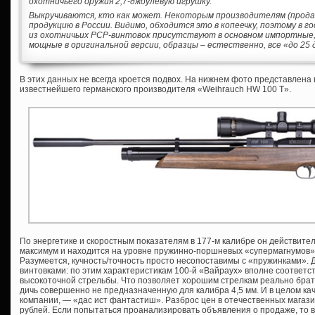
охотничьего оружия 2,7-джоулевую игрушку.
Выкручиваются, кто как может. Некоторым производителям (прода
продукцию в России. Видимо, обходится это в копеечку, поэтому в
из охотничьих PCP-винтовок присутствуют в основном импортные, 
мощные в оригинальной версии, образцы – естественно, все «до 25 
В этих данных не всегда кроется подвох. На нижнем фото представлена
известнейшего германского производителя «Weihrauch HW 100 T».
По энергетике и скоростным показателям в 177-м калибре он действит
максимум и находится на уровне пружинно-поршневых «супермагнумов» 
Разумеется, кучность/точность просто несопоставимы с «пружинками». 
винтовками: по этим характеристикам 100-й «Вайраух» вполне соответст
высокоточной стрельбы. Что позволяет хорошим стрелкам реально брат
дичь совершенно не предназначенную для калибра 4,5 мм. И в целом кач
компании, — «дас ист фантастиш». Разброс цен в отечественных магази
рублей. Если попытаться проанализировать объявления о продаже, то