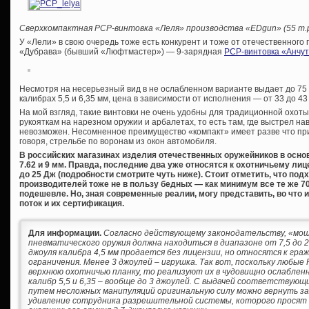
Сверхкомпактная
PCP-винтовка «Леля» производства «
EDgun» (55 т.р
У «Лели» в свою очередь тоже есть конкурент и тоже от отечественного
«Дубрава» (бывший «Люфтмастер») — 9-зарядная
PCP-винтовка «Анчут
Несмотря на несерьезный вид в не ослабленном варианте выдает до 75 
калибрах 5,5 и 6,35 мм, цена в зависимости от исполнения — от 33 до 43
На мой взгляд, такие винтовки не очень удобны для традиционной охоты
рукояткам на нарезном оружии и арбалетах, то есть там, где выстрел на
невозможен. Несомненное преимущество «компакт» имеет разве что пр
говоря, стрельбе по воронам из окон автомобиля.
В российских магазинах изделия отечественных оружейников в основно
7.62 и 9 мм. Правда, последние два уже относятся к охотничьему 
до 25 Дж (подробности смотрите чуть ниже). Стоит отметить, что по
производителей тоже не в пользу бедных — как минимум все те же 70
подешевле. Но, зная современные реалии, могу представить, во что 
поток и их сертификация.
Для информации.
Согласно действующему законодательству, «мо
пневматического оружия должна находиться в диапазоне от 7,5 до 2
джоуля калибра 4,5 мм продается без лицензии, но относятся к гр
ограничения. Менее 3 джоулей – игрушка. Так вот, поскольку любы
верхнюю охотничью планку, то реализуют их в чудовищно ослабленно
калибр 5,5 и 6,35 – вообще до 3 джоулей. С выдачей соответствую
путем несложных манипуляций оригинальную силу можно вернуть за
удивление сотрудника разрешительной системы, которого просят 