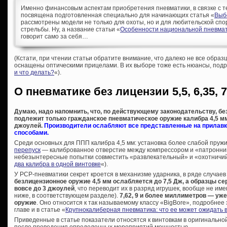
Именно финансовым аспектам приобретения пневматики, в связке с т
посвящена подготовленная специально для начинающих статья «
Выб
рассмотрены модели не только для охоты, но и для любительской спо
стрельбы. Ну, а название статьи «
Особенности национальной пневмат
говорит само за себя…
(Кстати, при чтении статьи обратите внимание, что далеко не все образ
оснащены оптическими прицелами. В их выборе тоже есть нюансы, подр
и что делать?
«).
О пневматике без лицензии 5,5, 6,35, 7
Думаю, надо напомнить, что, по действующему законодательству, б
подлежит только гражданское пневматическое оружие калибра 4,5 мм 
джоулей.
Производители ослабляют все представленные на прилавк
способами.
Среди основных для ППП калибра 4,5 мм: установка более слабой пру
перепуск
— калиброванное отверстие между компрессором и «патронник
небезынтересные попытки совместить «развлекательный» и «охотничий
два калибра в одной винтовке
«).
У PCP-пневматики секрет кроется в механизме ударника, в ряде случаев
безлицензионное оружие 4,5 мм ослабляется до 7,5 Дж, а образцы сер
вовсе до 3 джоулей
, что переводит их в разряд игрушек, вообще не и
ниже, в соответствующем разделе).
7,62, 9 и более миллиметров — уж
оружие
. Оно относится к так называемому классу «BigBore», подробнее
главе и в статье «
Крупнокалиберная пневматика: что ее может ожидать 
Приведенные в статье показатели относятся к винтовкам в оригинально
после проведения определенных мероприятий мощностью.