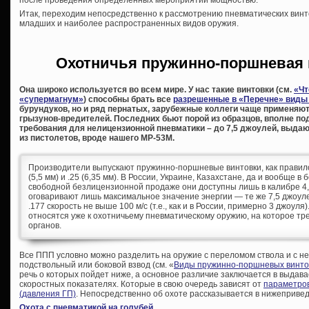
Итак, переходим непосредственно к рассмотрению пневматических винт
младших и наиболее распространенных видов оружия.
Охотничья пружинно-поршневая 
Она широко используется во всем мире. У нас такие винтовки (см.
«Чт
«супермагнум»
) способны брать все
разрешенные в «Перечне» виды
бурундуков, но и ряд пернатых, зарубежные коллеги чаще применяю
грызунов-вредителей. Последних бьют порой из образцов, вполне п
требования для нелицензионной пневматики – до 7,5 джоулей, выдаю
из пистолетов, вроде нашего МР-53М.
Производители выпускают пружинно-поршневые винтовки, как правило, 
(5,5 мм) и .25 (6,35 мм). В России, Украине, Казахстане, да и вообще в
свободной безлицензионной продаже они доступны лишь в калибре 4,
оговаривают лишь максимальное значение энергии — те же 7,5 джоул
.177 скорость не выше 100 м/с (т.е., как и в России, примерно 3 джоул
относятся уже к охотничьему пневматическому оружию, на которое т
органов.
Все ППП условно можно разделить на оружие с переломом ствола и с 
подствольный или боковой взвод (см. «
Виды пружинно-поршневых винто
речь о которых пойдет ниже, а основное различие заключается в выдава
скоростных показателях. Которые в свою очередь зависят от
параметров
(давления ГП)
. Непосредственно об охоте рассказывается в нижепривед
Охота с пневматикой на голубей