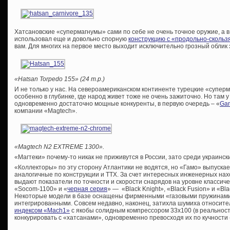
Хатсановские «супермагнумы» сами по себе не очень точное оружие, а 
использовал еще и довольно спорную
конструкцию с «продольно-сколь
вам. Для многих на первое место выходит исключительно грозный облик 
«Hatsan Torpedo 155» (24 т.р.)
И не только у нас. На североамериканском континенте турецкие «супе
особенно в глубинке, где народ живет тоже не очень зажиточно. Но там 
одновременно достаточно мощные конкуренты, в первую очередь – «
Gam
компании «Magtech».
«Magtech N2 EXTREME 1300».
«Магтеки» почему-то никак не приживутся в России, зато среди украинс
«Коллекторы» по эту сторону Атлантики не водятся, но «Гамо» выпуска
аналогичные по конструкции и ТТХ. За счет интересных инженерных нах
выдают показатели по точности и скорости снарядов на уровне классиче
«Socom-1100» и «
черная серия
» — «Black Knight», «Black Fusion» и «Bla
Некоторые модели в базе оснащены фирменными «газовыми пружинами»
интегрированными. Совсем недавно, наконец, затихла шумиха относите
индексом «Mach1»
с якобы солидным компрессором 33х100 (в реальност
конкурировать с «хатсанами», одновременно превосходя их по кучности 