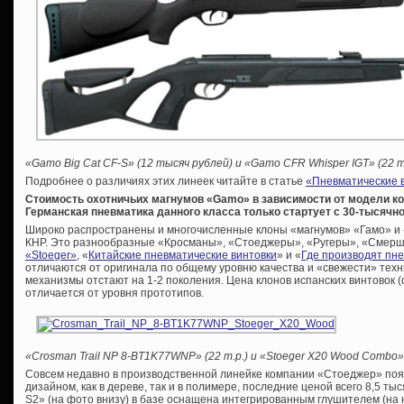
«Gamo Big Cat CF-S» (12 тысяч рублей) и «Gamo CFR Whisper IGT» (22 т
Подробнее о различиях этих линеек читайте в статье
«Пневматические в
Стоимость охотничьих магнумов «Gamo» в зависимости от модели кол
Германская пневматика данного класса только стартует с 30-тысячно
Широко распространены и многочисленные клоны «магнумов» «Гамо» и «
КНР. Это разнообразные «Кросманы», «Стоеджеры», «Ругеры», «Смерши» 
«Stoeger»
, «
Китайские пневматические винтовки
» и «
Где производят пн
отличаются от оригинала по общему уровню качества и «свежести» тех
механизмы отстают на 1-2 поколения. Цена клонов испанских винтовок (
отличается от уровня прототипов.
«Crosman Trail NP 8-BT1K77WNP» (22 т.р.) и «Stoeger X20 Wood Combo» 
Совсем недавно в производственной линейке компании «Стоеджер» поя
дизайном, как в дереве, так и в полимере, последние ценой всего 8,5 ты
S2» (на фото внизу) в базе оснащена интегрированным глушителем (на 