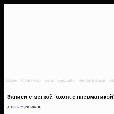
Главная
Выбор оружия
Охота
Карта сайта
Полезные ссылки
Воп
Записи с меткой ‘охота с пневматикой
« Предыдущие записи