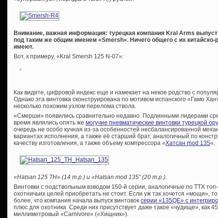
Внимание, важная информация: турецкая компания Kral Arms выпуст
под таким же общим именем «Smersh». Ничего общего с их китайско
имеют.
Вот, к примеру, «Kral Smersh 125 N-07»:
Как видите, цифровой индекс еще и намекает на некое родство с попу
Однако эта винтовка сконструирована по мотивом испанского «Гамо Хан
несколько похожим узлом перелома ствола.
«Смерши» появились сравнительно недавно. Подлинными лидерами ср
время являлись опять же
могучие пневматические винтовки турецкой о
очередь не особо кучная из-за особенностей несбалансированной меха
вариантах исполнения, а также её старший брат, аналогичный по конст
качеству изготовления, а также объему компрессора «
Хатсан mod 135
«.
«Hatsan 125 TH» (14 т.р.) и «Hatsan mod 135″ (20 т.р.).
Винтовки с подствольным взводом 150-й серии, аналогичные по ТТХ топ
охотничьих целей приобретать не стоит. Если уж так хочется «мощи», то
более, что компания начала выпуск винтовок
серии «135QE» с интегрир
плюс для охотника Среди них присутствует даже такое «чудище», как 4
миллиметровый «Carnivore» («Хищник»).