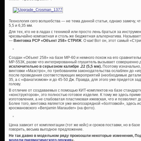
Технология сего волшебства — не тема данной статьи, однако замечу, ч
5,5 и 6,35 мм.
Для тех, кто не в ладах с техникой или просто лень браться за инструме
чрезвычайно компактная и столь же бюджетная альтернатива. Называет
—
Винтовка РСР «Объект 258» СТРИЖ
. О как! Вот он, этот самый «Ст
Создан «Объект 258» на базе МР-60 и немного похож на его сравнител
МР-553К, разве что интегрированный глушитель вызывает совершенно 
исключительно в серьезном калибре .22 (5,5 мм).
Поэтому изначально,
винтовки «Маэстро», по требованиям законодательства ослаблен до «и
после проведения соответствующих мероприятий (необходимые детали и
35, а с «фанатизмом» и до 45-50 Дж. Правда, для этого уже придется зад
голову.
В отличие от создаваемых с помощью КИТ-комплектов на базе стандарт
«конструкторов», это полностью готовое изделие. К тому же здесь прим
изготовления, а не слабоватая пластиковая ижевская, что и позволяет 
Более того, винтовка является уже многозарядной «болтовкой», здесь 
кросмановского «Benjamin Marauder» (на фото).
Цена зависит от комплектации (тот же кейс) и сроков поставки, но в базе
говорить, весьма выгодное предложение.
Не так давно в модельном ряду произошли некоторые изменения, Под
модели пневматического оружия
«.