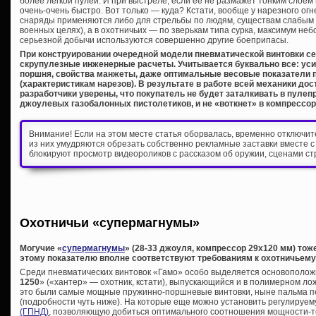
более легкой пулей. И при выстреле, если ее не размажет тонким слоем
очень-очень быстро. Вот только — куда? Кстати, вообще у нарезного ог
снаряды применяются либо для стрельбы по людям, существам слабым н
военных целях), а в охотничьих — по зверькам типа сурка, максимум не
серьезной добычи используются совершенно другие боеприпасы.
При конструировании очередной модели пневматической винтовки 
скрупулезные инженерные расчеты. Учитывается буквально все: уси
поршня, свойства манжеты, даже оптимальные весовые показатели 
(характеристикам нарезов). В результате в работе всей механики до
разработчики уверены, что покупатель не будет заталкивать в пулеп
джоулевых газобалонных пистолетиков, и не «воткнет» в компрессор
Внимание! Если на этом месте статья оборвалась, временно отключи
из них умудряются обрезать собственно рекламные заставки вместе с
блокируют просмотр видеороликов с рассказом об оружии, сценами ст
Охотничьи «супермагнумы»
Могучие «
супермагнумы
» (28-33 джоуля, компрессор 29х120 мм) то
этому показателю вполне соответствуют требованиям к охотничьем
Среди пневматических винтовок «Гамо» особо выделяется основоположн
1250
» («хантер» — охотник, кстати), выпускающийся и в полимерном лож
это были самые мощные пружинно-поршневые винтовки, ныне пальма п
(подробности чуть ниже). На которые еще можно установить регулируе
(ГПНД)
, позволяющую добиться оптимального соотношения мощности-т