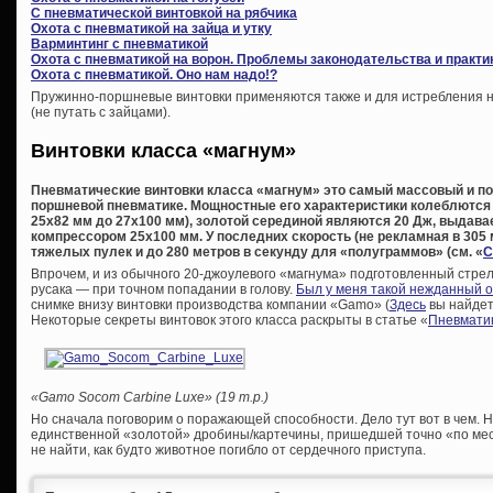
С пневматической винтовкой на рябчика
Охота с пневматикой на зайца и утку
Варминтинг с пневматикой
Охота с пневматикой на ворон. Проблемы законодательства и практи
Охота с пневматикой. Оно нам надо!?
Пружинно-поршневые винтовки применяются также и для истребления не
(не путать с зайцами).
Винтовки класса «магнум»
Пневматические винтовки класса «магнум» это самый массовый и по
поршневой пневматике. Мощностные его характеристики колеблются 
25х82 мм до 27х100 мм), золотой серединой являются 20 Дж, выда
компрессором 25х100 мм. У последних скорость (не рекламная в 305 м
тяжелых пулек и до 280 метров в секунду для «полуграммов» (см. «
С
Впрочем, и из обычного 20-джоулевого «магнума» подготовленный стрел
русака — при точном попадании в голову.
Был у меня такой нежданный 
снимке внизу винтовки производства компании «Gamo» (
Здесь
вы найдет
Некоторые секреты винтовок этого класса раскрыты в статье «
Пневматик
«Gamo Socom Carbine Luxe» (19 т.р.)
Но сначала поговорим о поражающей способности. Дело тут вот в чем. Н
единственной «золотой» дробины/картечины, пришедшей точно «по мест
не найти, как будто животное погибло от сердечного приступа.