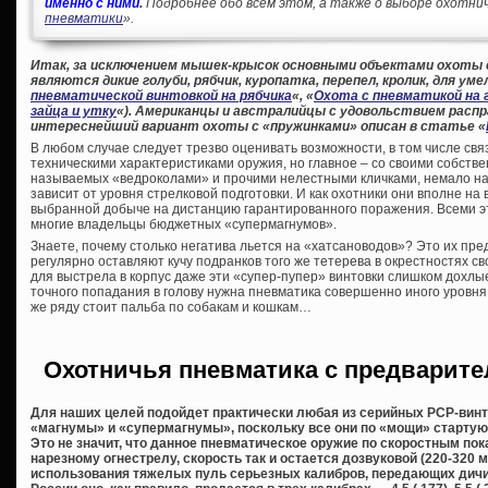
именно с ними
.
Подробнее обо всем этом, а также о выборе охотнич
пневматики
».
Итак, за исключением мышек-крысок основными объектами охоты
являются дикие голуби, рябчик, куропатка, перепел, кролик, для уме
пневматической винтовкой на рябчика
«, «
Охота с пневматикой на 
зайца и утку
«). Американцы и австралийцы с удовольствием распр
интереснейший вариант охоты с «пружинками» описан в статье «
В любом случае следует трезво оценивать возможности, в том числе свя
техническими характеристиками оружия, но главное – со своими собстве
называемых «ведроколами» и прочими нелестными кличками, немало на
зависит от уровня стрелковой подготовки. И как охотники они вполне на 
выбранной добыче на дистанцию гарантированного поражения. Всеми 
многие владельцы бюджетных «супермагнумов».
Знаете, почему столько негатива льется на «хатсановодов»? Это их пре
регулярно оставляют кучу подранков того же тетерева в окрестностях сво
для выстрела в корпус даже эти «супер-пупер» винтовки слишком дохлы
точного попадания в голову нужна пневматика совершенно иного уровня,
же ряду стоит пальба по собакам и кошкам…
Охотничья пневматика с предварите
Для наших целей подойдет практически любая из серийных PCP-винто
«магнумы» и «супермагнумы», поскольку все они по «мощи» стартуют
Это не значит, что данное пневматическое оружие по скоростным по
нарезному огнестрелу, скорость так и остается дозвуковой (220-320 
использования тяжелых пуль серьезных калибров, передающих дичи