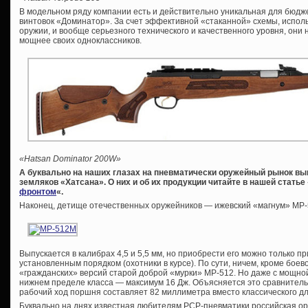
В модельном ряду компании есть и действительно уникальная для бюдж
винтовок «Доминатор». За счет эффективной «стаканной» схемы, испол
оружии, и вообще серьезного технического и качественного уровня, они 
мощнее своих одноклассников.
«Hatsan Dominator 200W»
А буквально на наших глазах на пневматически оружейный рынок в
земляков «Хатсана». О них и об их продукции читайте в нашей статье 
фронтом
«.
Наконец, детище отечественных оружейников — ижевский «магнум» МР
Выпускается в калибрах 4,5 и 5,5 мм, но приобрести его можно только 
установленным порядком (охотники в курсе). По сути, ничем, кроме боев
«гражданских» версий старой доброй «мурки» МР-512. Но даже с мощно
нижнем пределе класса — максимум 16 Дж. Объясняется это сравнител
рабочий ход поршня составляет 82 миллиметра вместо классического дл
Буквально на днях известная любителям PCP-пневматики российская о