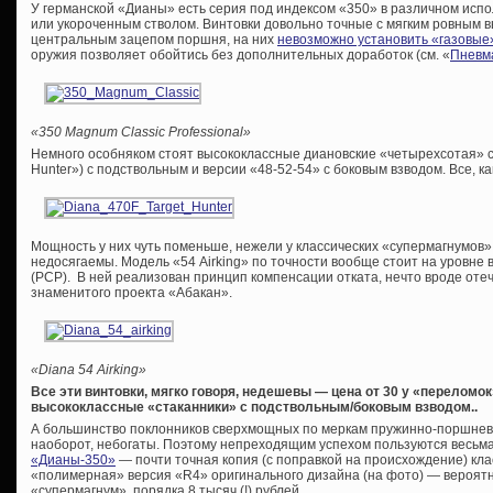
У германской «Дианы» есть серия под индексом «350» в различном испо
или укороченным стволом. Винтовки довольно точные с мягким ровным вы
центральным зацепом поршня, на них
невозможно установить «газовые
оружия позволяет обойтись без дополнительных доработок (см. «
Пневма
«350 Magnum Classic Professional»
Немного особняком стоят высококлассные диановские «четырехсотая» се
Hunter») с подствольным и версии «48-52-54» c боковым взводом. Все, ка
Мощность у них чуть поменьше, нежели у классических «супермагнумов»
недосягаемы. Модель «54 Airking» по точности вообще стоит на уровне 
(PCP). В ней реализован принцип компенсации отката, нечто вроде оте
знаменитого проекта «Абакан».
«
Diana 54 Airking»
Все эти винтовки, мягко говоря, недешевы — цена от 30 у «переломок
высококлассные «стаканники» с подствольным/боковым взводом..
А большинство поклонников сверхмощных по меркам пружинно-поршнев
наоборот, небогаты. Поэтому непреходящим успехом пользуются весьм
«Дианы-350»
— почти точная копия (с поправкой на происхождение) кла
«полимерная» версия «R4» оригинального дизайна (на фото) — вероят
«супермагнум», порядка 8 тысяч (!) рублей.