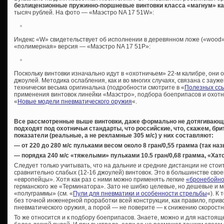
безлицензионные пружинно-поршневые винтовки класса «магнум» ка
тысяч рублей. На фото — «Маэстро NA 17 51W»:
Индекс «W» свидетельствует об исполнении в деревянном ложе («wood»
«полимерная» версия — «Маэстро NA 17 51P»:
Поскольку винтовки изначально идут в «охотничьем» 22-м калибре, они
джоулей. Методика ослабления, как и во многих случаях, связана с зауж
технически весьма оригинальна (подробности смотрите в «
Полезных сс
применения винтовок линейки «Маэстро», подбора боеприпасов и охотн
«
Новые модели пневматического оружия
«.
Все рассмотренные выше винтовки, даже формально не дотягивающи
подходят под охотничьи стандарты, что российские, что, скажем, бр
показатели (реальные, а не рекламные 305 м/с) у них составляют:
— от 220 до 280 м/с пульками весом около 8 гран/0,55 грамма (так 
— порядка 240 м/с «тяжелыми» пульками 10.5 гран/0,68 грамма, «Хат
Следует только учитывать, что на дальние и средние дистанции не сто
сравнительно слабых (12-16 джоулей) винтовок. Это в большинстве свое
«европейцы». Хотя как раз с ними можно применять легкие
«бронебойно
германского же «Терминатора». Зато не шибко целевые, но дешевые и м
«полуграммы» (см. «
Пули для пневматики и особенности стрельбы
«). К
без точной инженерной проработки всей конструкции, как правило, прив
пневматического оружия, а порой — не поверите — к снижению скоростн
То же относится и к подбору боеприпасов. Знаете, можно и для настоя