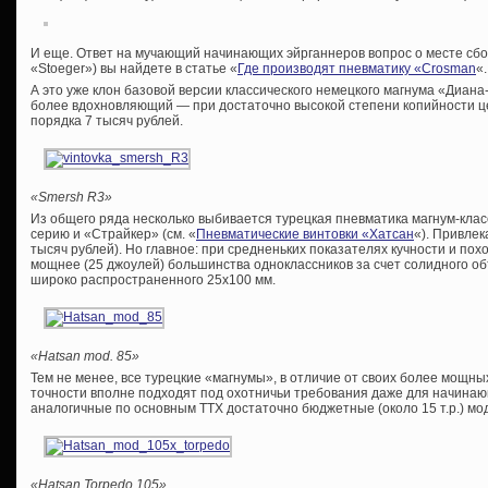
И еще. Ответ на мучающий начинающих эйрганнеров вопрос о месте сборк
«Stoeger») вы найдете в статье «
Где производят пневматику «Crosman
«.
А это уже клон базовой версии классического немецкого магнума «Диан
более вдохновляющий — при достаточно высокой степени копийности це
порядка 7 тысяч рублей.
«Smersh R3»
Из общего ряда несколько выбивается турецкая пневматика магнум-клас
серию и «Страйкер» (см. «
Пневматические винтовки «Хатсан
«). Привлек
тысяч рублей). Но главное: при средненьких показателях кучности и п
мощнее (25 джоулей) большинства одноклассников за счет солидного о
широко распространенного 25х100 мм.
«Hatsan mod. 85»
Тем не менее, все турецкие «магнумы», в отличие от своих более мощны
точности вполне подходят под охотничьи требования даже для начинаю
аналогичные по основным ТТХ достаточно бюджетные (около 15 т.р.) мо
«Hatsan Torpedo 105»