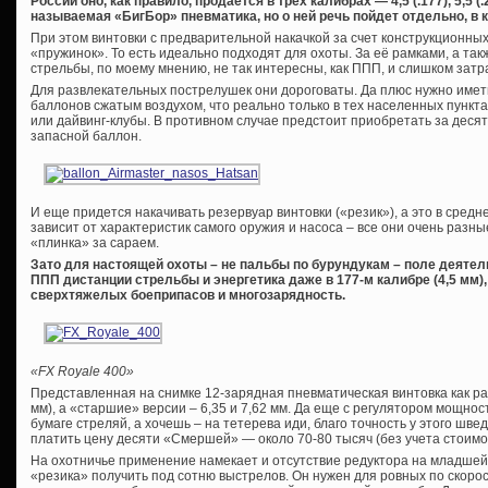
России оно, как правило, продается в трех калибрах — 4,5 (.177), 5,5 (.
называемая «БигБор» пневматика, но о ней речь пойдет отдельно, в к
При этом винтовки с предварительной накачкой за счет конструкционны
«пружинок». То есть идеально подходят для охоты. За её рамками, а та
стрельбы, по моему мнению, не так интересны, как ППП, и слишком затр
Для развлекательных пострелушек они дороговаты. Да плюс нужно имет
баллонов сжатым воздухом, что реально только в тех населенных пункт
или дайвинг-клубы. В противном случае предстоит приобретать за десят
запасной баллон.
И еще придется накачивать резервуар винтовки («резик»), а это в средне
зависит от характеристик самого оружия и насоса – все они очень разн
«плинка» за сараем.
Зато для настоящей охоты – не пальбы по бурундукам – поле деяте
ППП дистанции стрельбы и энергетика даже в 177-м калибре (4,5 мм
сверхтяжелых боеприпасов и многозарядность.
«FX Royale 400»
Представленная на снимке 12-зарядная пневматическая винтовка как раз 
мм), а «старшие» версии – 6,35 и 7,62 мм. Да еще с регулятором мощнос
бумаге стреляй, а хочешь – на тетерева иди, благо точность у этого швед
платить цену десяти «Смершей» — около 70-80 тысяч (без учета стоимо
На охотничье применение намекает и отсутствие редуктора на младшей
«резика» получить под сотню выстрелов. Он нужен для ровных по скоро