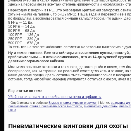
дульной энергии и характеристик пули действует еще масса факторов, н
здесь на первом месте все-таки степень криворукости и косоглазости стре
Переходим к энергии в FPE. Это очередная британская заморочка озна
хоть не «мили на галлон», то бишь MPG). Наша задача перевести ее в п
по формулам, а воспользоваться он-лайн калькулятором, что админ, даб
8 FPE — 11 Дж
10 FPE — 14 Дж
50 FPE — 68 Дж
100 FPE — 136 Дж
250 FPE — 339 Дж
500 FPE — 678 Дж.
То есть все на того же кабанчика-сеголетка желательна винтовочка с ду
Ну и самое главное. Все эти таблицы и вычисления нужны, пожалуй,
приблизительны — я лично сомневаюсь, что из 14-джоулевой пружин
девятикилограммового байбака…
Мал-мала опытные охотники и так знают, где какая рыба и почем, тем бо
боеприпасов, как ни странно, на реальной охоте дело хоть и важное, но
наши далекие предки брали сотнями тысяч тогдашних слонов и носорог
острием, тогда как сейчас народец умудряется остаться с носом, имея в ру
Еще статьи по теме:
Убойная сила: на что способна пневматика и арбалеты
Опубликовано в рубрике
В мире пневматического оружия
| Метки:
воздушка дл
пневматикой
,
охота с пневматической винтовкой
,
пневматика для охоты
,
пневмат
нет »
Пневматические винтовки для охоты