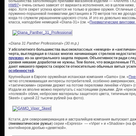
большинства заполняющих прилавки магазинов изделий — «AirArms TX20
HW97
» очень сильно зависит от варианта исполнения, но в целом ниже, 
евро. Хотя секрет успеха кроется не только в уровне оружия. Отличные
пружинно-поршневой пневматики дистанциях в 70 метров тех же дроздов
когда-то служили украшением царского стола. И это из довольно массов
класса, наподобие немецкой «Diana-31» (см. «
Пневматические винтовки
«Diana 31 Panther Professional» (30 т.р.)
У абсолютного большинства высококлассных «немцев» и «англичан»
черта, выглядящая в глазах многих начинающих стрелков недостат
пружин»
из-за центрального зацепа поршня. Объективности ради след
уровня никакие доработки не нужны. Тем более, что вожделенные ГП
дают никакого прироста скорости относительно обычных витых уси
особенностей
.
Крупнейшая в Европе оружейная испанская компания «Gamo» (см. «
Пне
четко отслеживающая интересы потребителей, особенно американских,
«тактическими» сериями держит на потоке переломки линейки «Viper» (
Издали их вполне можно перепутать с настоящими ружьями. Для «пре
«полевой» облик, неброские материалы защитного цвета, типичным пре
Skeet» с ценой 22 тысячи рублей (на фото).
Кстати, для североамериканцев и австралийцев компания выпускает да
(
пневматическое ружье
) серии «Express» — «Viper » и «Shadow» (на 
контейнеров дробью-«девяткой».