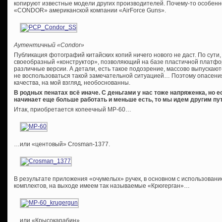
копируют известные модели других производителей. Почему-то особенн
«CONDOR» американской компании «AirForce Guns».
Аутентичный «Condor»
Публикация фотографий китайских копий ничего нового не даст. По сути
своеобразный «конструктор», позволяющий на базе пластичной платфо
различные версии. А детали, есть такое подозрение, массово выпускаютс
не воспользоваться такой замечательной ситуацией… Поэтому опасения
качества, на мой взгляд, необоснованны.
В родных пенатах всё иначе. С деньгами у нас тоже напряженка, но е
начинает еще больше работать и меньше есть, то мы идем другим пут
Итак, приобретается копеечный МР-60…
…или «центовый» Crosman-1377.
В результате приложения «очумелых» ручек, в основном с использован
комплектов, на выходе имеем так называемые «Крюгерган»…
…или «Крысокарабин».