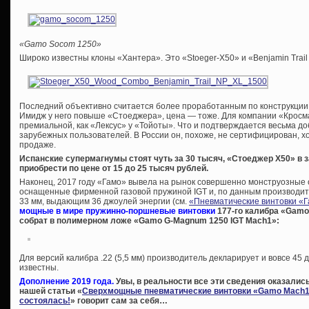
«Gamo Socom 1250»
Широко известны клоны «Хантера». Это «Stoeger-X50» и «Benjamin Trail
Последний объективно считается более проработанным по конструкции, 
Имидж у него повыше «Стоеджера», цена — тоже. Для компании «Кросм
премиальной, как «Лексус» у «Тойоты». Что и подтверждается весьма 
зарубежных пользователей. В России он, похоже, не сертифицирован, хо
продаже.
Испанские супермагнумы стоят чуть за 30 тысяч, «Стоеджер Х50» в
приобрести по цене от 15 до 25 тысяч рублей.
Наконец, 2017 году «Гамо» вывела на рынок совершенно монструозные 
оснащенные фирменной газовой пружиной IGT и, по данным производит
33 мм, выдающим 36 джоулей энергии (см.
«Пневматические винтовки «
мощные в мире пружинно-поршневые винтовки
177-го калибра «Gamo 
собрат в полимерном ложе «Gamo G-Magnum 1250 IGT Mach1»:
Для версий калибра .22 (5,5 мм) производитель декларирует и вовсе 45 
известны.
Дополнение 2019 года.
Увы, в реальности все эти сведения оказались
нашей статьи «
Сверхмощные пневматические винтовки «Gamo Mach1»
состоялась!
» говорит сам за себя…