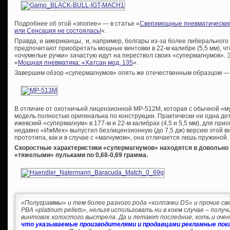
Подробнее об этой «эпопее» — в статье «
Сверхмощные пневматические 
или Сенсация не состоялась!
«.
Правда, и американцы, и, например, болгары из-за более либерального
предпочитают приобретать мощные винтовки в 22-м калибре (5,5 мм), ч
«очумелые ручки» зачастую идут на перествол своих «супермагнумов». Эт
«
Мощная пневматика: «Хатсан мод. 135
».
Завершим обзор «супермагнумов» опять же отечественным образцом —
В отличие от охотничьей лицензионной МР-512М, которая с обычной «му
модель полностью оригинальна по конструкции. Практически ни одна д
ижевский «супермагнум» в 177-м и 22-м калибрах (4,5 и 5,5 мм), для п
недавно «ИжМех» выпустил безлицензионную (до 7,5 дж) версию этой 
прототипа, как и в случае с «магнумом», она отличается лишь пружиной.
Скоростные характеристики «супермагнумов» находятся в довольно у
«тяжелыми» пульками по 0,68-0,69 грамма.
«Полуграммы» и тем более разного рода «колпачки DS» и прочие све
PBA «platinum pellets», нельзя использовать ни в коем случае – пол
винтовок холостого выстрела. Да и летают последние, хоть и очень
что указываемые производителями и продавцами рекламные пока