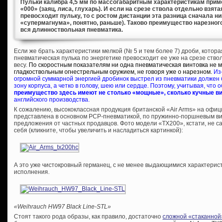
Пульки калибра 4,5 мм по массогабаритным характеристикам приме
«000» (заяц, лиса, глухарь). И если на срезе ствола отдельно взят
превосходит пульку, то с ростом дистанции эта разница сначала ни
«супермагнума», понятно, раньше). Таково преимущество нарезного
вся длинноствольная пневматика.
Если же брать характеристики мелкой (№ 5 и тем более 7) дроби, котора
пневматическая пулька по энергетике превосходит ее уже на срезе ств
весу.
По скоростным показателям ни одна пневматическая винтовка не 
гладкоствольным огнестрельным оружием, не говоря уже о нарезном.
Из
огромной суммарной энергией дробинок выстрел из пневматики должен 
зону корпуса, а четко в голову, шею или сердце. Поэтому, учитывая, что 
преимущество здесь имеют не столько «мощные», сколько кучные в
английского производства.
К сожалению, высококлассная продукция британской «Air Arms» на офи
представлена в основном PCP-пневматикой, по пружинно-поршневым ви
предложения от частных продавцов. Фото модели «TX200», кстати, не са
себя (кликните, чтобы увеличить и насладиться картинкой):
А это уже чистокровный германец, с не менее выдающимися характеристи
исполнения.
«Weihrauch HW97 Black Line-STL»
Стоят такого рода образы, как правило, достаточно
сложной «стаканной