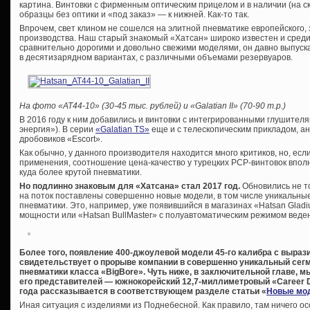
картина. Винтовки с фирменным оптическим прицелом и в наличии (на ск
образцы без оптики и «под заказ» — к нижней. Как-то так.
Впрочем, свет клином не сошелся на элитной пневматике европейского, 
производства. Наш старый знакомый «Хатсан» широко известен и среди
сравнительно дорогими и довольно свежими моделями, он давно выпускае
в десятизарядном вариантах, с различными объемами резервуаров.
На фото «
AT44-10» (30-45 тыс. рублей) и «
Galatian
II» (70-90 т.р.)
В 2016 году к ним добавились и винтовки с интегрированными глушител
энергия»). В серии
«Galatian TS»
еще и с телескопическим прикладом, а
дробовиков «Escort».
Как обычно, у данного производителя находится много критиков, но, ес
применения, соотношение цена-качество у турецких PCP-винтовок вполн
куда более крутой пневматики.
Но подлинно знаковым для «Хатсана» стал 2017 год.
Обновились не т
на поток поставлены совершенно новые модели, в том числе уникальны
пневматики. Это, например, уже появившийся в магазинах «Hatsan Gladiu
мощности или «Hatsan BullMaster» с полуавтоматическим режимом веден
Более того, появление 400-джоулевой модели 45-го калибра с выраз
свидетельствует о прорыве компании в совершенно уникальный сег
пневматики класса «BigBore». Чуть ниже, в заключительной главе, м
его представителей — южнокорейский 12,7-миллиметровый «Career Dr
года рассказывается в соответствующем разделе статьи «
Новые мод
Иная ситуация с изделиями из Поднебесной. Как правило, там ничего ос