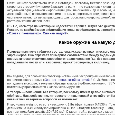
Опять же использовать его можно с оглядкой, поскольку местное законо
стороны в сторону (ну прямо бальзам на рану — не только наши слуги на
актуальной официальной информации, увы, не обойтись. Да и вообще, 
даже районные) очень полезно, именно там содержаться сведения о сро
частенько меняются из-за природных факторов, например, позднего/ра
роста/снижения численности.
P.S. Но, несмотря на некоторые недостатки сервиса, штука это дейст
России, по крайней мере в ближайшие годы, необходимость в подобн
«
Охота с пневматикой. Оно нам надо!?
«.
Какое оружие на какую 
Приведенная ниже табличка составлена, исходя из практического оп
эйрганнеров. Она отражает примерное соответствие между видами д
пневматического оружия, способного гарантированно (т.е. без подранк
попадании по месту или, как сейчас принято говорить, в килл-зону.
Как видите, для слабых винтовок единственным беспроигрышным вариант
например, нашу статью «
Охота с пневматикой на голубей
«). Их более м
попадание в сердце, а могучие образцы класса Big-Bore, начиная от 357-
потихоньку приближаются к классическим ружьям.
А теперь — пояснения, без которых, поскольку имеем дело с английс
обойтись. Нас, собственно, интересуют лишь первый и третий столбц
пневматики наверняка вопросов не возникает.
Итак, «game weight», то есть «вес дичи». 1 lbs (фунт) равен 0,4536 кг. То 
делим его на 0,45 и получаем примерно 40 lbs. Смотрим табличку — ага, .
все-таки подойдет девайс .30 (7,62 мм). С гарантией… вроде как с гаран