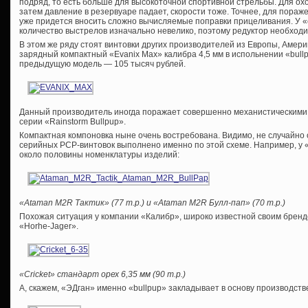
подряд, то есть больше для высокоточной спортивной стрельбы. Для о
затем давление в резервуаре падает, скорости тоже. Точнее, для пораже
уже придется вносить сложно вычисляемые поправки прицеливания. У 
количество выстрелов изначально невелико, поэтому редуктор необходи
В этом же ряду стоят винтовки других производителей из Европы, Амер
зарядный компактный «Evanix Max» калибра 4,5 мм в испольнении «bull
предыдущую модель — 105 тысяч рублей.
Данный производитель иногда поражает совершенно механистическими 
серии «Rainstorm Bullpup».
Компактная компоновка ныне очень востребована. Видимо, не случайно
серийных PCP-винтовок выполнено именно по этой схеме. Например, у
около половины номенклатуры изделий:
«Ataman M2R Тактик» (77 т.р.) и «Ataman M2R Булл-пап» (70 т.р.)
Похожая ситуация у компании «Калибр», широко известной своим брендо
«Horhe-Jager».
«Cricket» стандарт орех 6,35 мм (90 т.р.)
А, скажем, «ЭДган» именно «bullpup» закладывает в основу производств