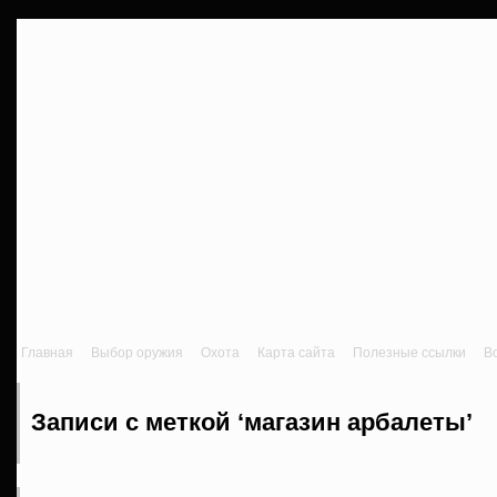
Главная
Выбор оружия
Охота
Карта сайта
Полезные ссылки
В
Записи с меткой ‘магазин арбалеты’