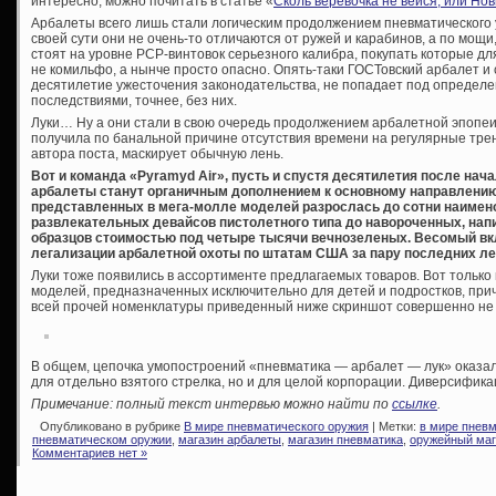
интересно, можно почитать в статье «
Сколь веревочка не вейся, или Н
Арбалеты всего лишь стали логическим продолжением пневматического 
своей сути они не очень-то отличаются от ружей и карабинов, а по мощ
стоят на уровне PCP-винтовок серьезного калибра, покупать которые дл
не комильфо, а нынче просто опасно. Опять-таки ГОСТовский арбалет и 
десятилетие ужесточения законодательства, не попадает под определ
последствиями, точнее, без них.
Луки… Ну а они стали в свою очередь продолжением арбалетной эпопеи.
получила по банальной причине отсутствия времени на регулярные трен
автора поста, маскирует обычную лень.
Вот и команда «Pyramyd Air», пусть и спустя десятилетия после нача
арбалеты станут органичным дополнением к основному направлению
представленных в мега-молле моделей разрослась до сотни наимен
развлекательных девайсов пистолетного типа до навороченных, нап
образцов стоимостью под четыре тысячи вечнозеленых. Весомый вкл
легализации арбалетной охоты по штатам США за пару последних ле
Луки тоже появились в ассортименте предлагаемых товаров. Вот только 
моделей, предназначенных исключительно для детей и подростков, прич
всей прочей номенклатуры приведенный ниже скриншот совершенно не 
В общем, цепочка умопостроений «пневматика — арбалет — лук» оказал
для отдельно взятого стрелка, но и для целой корпорации. Диверсифика
Примечание: полный текст интервью можно найти по
ссылке
.
Опубликовано в рубрике
В мире пневматического оружия
| Метки:
в мире пнев
пневматическом оружии
,
магазин арбалеты
,
магазин пневматика
,
оружейный маг
Комментариев нет »