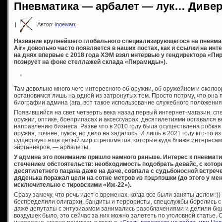
Пневматика — арбалет — лук… Дивер
|
Автор:
ingewarr
Название крупнейшего глобального специализирующегося на пневм
Air» довольно часто появляется в наших постах, как и ссылки на инте
на днях впервые с 2018 года ХЭМ взял интервью у гендиректора «П
позирует на фоне стеллажей склада «Пирамиды»).
Там довольно много чего интересного об оружии, об оружейном и около
остановимся лишь на одной из затронутых тем. Просто потому, что она 
биографии админа (ага, вот такое использование служебного положения :
Появившийся на свет четверть века назад первый интернет-магазин, 
оружии, оптике, боеприпасах и аксессуарах, десятилетиями оставался 
направлению бизнеса. Разве что в 2010 году была осуществлена робкая
оружия, точнее, луков, но дело на задалось. И лишь в 2021 году кто-то
существует еще целый мир стрелометов, которые куда ближе интересам
эйрганнеров, — арбалеты.
У админа это понимание пришло намного раньше. Интерес к пневмат
стечением обстоятельств: необходимость подобрать девайс, с кото
десятилетнего пацана даже на даче, совпала с судьбоносной встреч
дяденька поражал цели на сотне метров из пэцэпэшки (до этого у м
исключительно с тировскими «Иж-22»).
Сразу замечу, что речь идет о временах, когда все были заняты делом :)
беспределили олигархи, бандиты и террористы, спецслужбы боролись с
даже депутаты с энтузиазмом занимались разоблачениями и делили бюд
воздушек было, это сейчас за них можно залететь по уголовной статье.