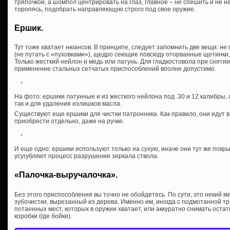
тряпочкой, а шомпол центрировать на глаз, главное – не спешить и не н
торопясь, подобрать направляющую строго под свое оружие.
Ершик.
Тут тоже хватает нюансов. В принципе, следует запомнить две вещи: н
(не путать с «пуховками»), щедро сеющие повсюду оторванные щетинки,
Только жесткий нейлон и медь или латунь. Для гладкостовола при снятии
применение стальных сетчатых приспособлений вполне допустимо.
На фото: ершики латунные и из жесткого нейлона под .30 и 12 калибры, а
так и для удаления излишков масла.
Существуют еще ершики для чистки патронника. Как правило, они идут в
приобрести отдельно, даже на ручке.
И еще одно: ершики используют только на сухую, иначе они тут же пок
усугубляют процесс разрушения зеркала ствола.
«Палочка-выручалочка».
Без этого приспособления вы точно не обойдетесь. По сути, это некий 
зубочистки, вырезанный из дерева. Именно им, иногда с подмотанной тр
потаенных мест, которых в оружии хватает, или аккуратно снимать остат
коробки (где бойки).