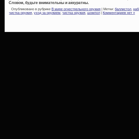
Словом, будьте внимательны и аккуратны.
Опубликовано в рубрике
В мире огнестрельного оружия
| Метки:
баллистол
,
наб
чистка оружия
,
уход за оружием
,
чистка оружия
,
шомпол
|
Комментариев нет »