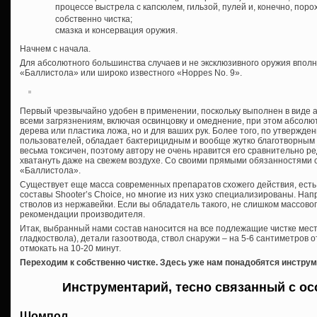
процессе выстрела с капсюлем, гильзой, пулей и, конечно, поро
собственно чистка;
смазка и консервация оружия.
Начнем с начала.
Для абсолютного большинства случаев и не эксклюзивного оружия вполн
«Баллистола» или широко известного «Hoppes No. 9».
Первый чрезвычайно удобен в применении, поскольку выполнен в виде 
всеми загрязнениям, включая освинцовку и омеднение, при этом абсолю
дерева или пластика ложа, но и для ваших рук. Более того, по утвержд
пользователей, обладает бактерицидным и вообще жутко благотворным 
весьма токсичен, поэтому автору не очень нравится его сравнительно р
хватануть даже на свежем воздухе. Со своими прямыми обязанностями 
«Баллистола».
Существует еще масса современных препаратов схожего действия, ест
составы Shooter’s Choice, но многие из них узко специализированы. Нап
стволов из нержавейки. Если вы обладатель такого, не слишком массово
рекомендации производителя.
Итак, выбранный нами состав наносится на все подлежащие чистке места 
гладкоствола), детали газоотвода, ствол снаружи – на 5-6 сантиметров о
отмокать на 10-20 минут.
Переходим к собственно чистке. Здесь уже нам понадобятся инстру
Инструментарий, тесно связанный с о
Шомпол.