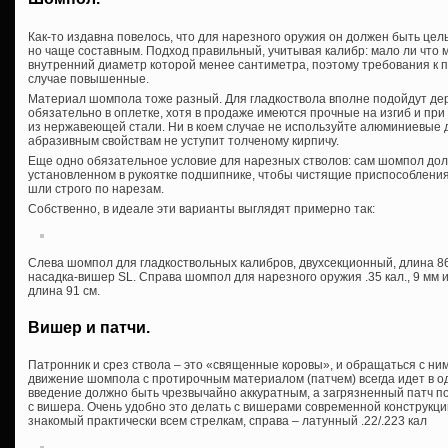
Как-то издавна повелось, что для нарезного оружия он должен быть цел
но чаще составным. Подход правильный, учитывая калибр: мало ли что 
внутренний диаметр которой менее сантиметра, поэтому требования к 
случае повышенные.
Материал шомпола тоже разный. Для гладкоствола вполне подойдут дере
обязательно в оплетке, хотя в продаже имеются прочные на изгиб и пр
из нержавеющей стали. Ни в коем случае не используйте алюминиевые 
абразивным свойствам не уступит толченому кирпичу.
Еще одно обязательное условие для нарезных стволов: сам шомпол до
установленном в рукоятке подшипнике, чтобы чистящие приспособлени
шли строго по нарезам.
Собственно, в идеале эти варианты выглядят примерно так:
Слева шомпол для гладкоствольных калибров, двухсекционный, длина 86 
насадка-вишер SL. Справа шомпол для нарезного оружия .35 кал., 9 мм
длина 91 см.
Вишер и патчи.
Патронник и срез ствола – это «священные коровы», и обращаться с ни
движение шомпола с протирочным материалом (патчем) всегда идет в одн
введение должно быть чрезвычайно аккуратным, а загрязненный патч по
с вишера. Очень удобно это делать с вишерами современной конструкции
знакомый практически всем стрелкам, справа – латунный .22/.223 кал