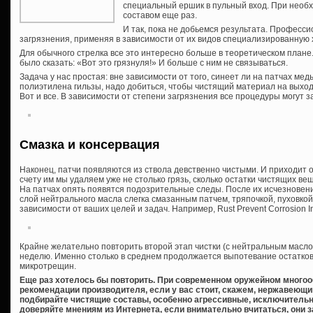
специальный ершик в пульный вход. При необ
составом еще раз.
И так, пока не добьемся результата. Профес
загрязнения, применяя в зависимости от их видов специализированную
Для обычного стрелка все это интересно больше в теоретическом плане
было сказать: «Вот это грязнуля!» И больше с ним не связываться.
Задача у нас простая: вне зависимости от того, синеет ли на патчах ме
полиэтилена гильзы, надо добиться, чтобы чистящий материал на выходе
Вот и все. В зависимости от степени загрязнения все процедуры могут за
Смазка и консервация
Наконец, патчи появляются из ствола девственно чистыми. И приходит
счету им мы удаляем уже не столько грязь, сколько остатки чистящих вещ
На патчах опять появятся подозрительные следы. После их исчезновени
слой нейтрального масла слегка смазанным патчем, тряпочкой, пуховкой
зависимости от ваших целей и задач. Например, Rust Prevent Corrosion Inh
Крайне желательно повторить второй этап чистки (с нейтральным масло
неделю. Именно столько в среднем продолжается выпотевание остатков
микротрещин.
Еще раз хотелось бы повторить. При современном оружейном многоо
рекомендации производителя, если у вас стоит, скажем, нержавеющ
подбирайте чистящие составы, особенно агрессивные, исключительно
доверяйте мнениям из Интернета, если внимательно вчитаться, они з