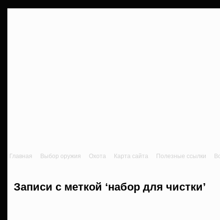
Главная
Выбор оружия
Охота
Карта сайта
Полезные ссылки
В
Записи с меткой ‘набор для чистки’