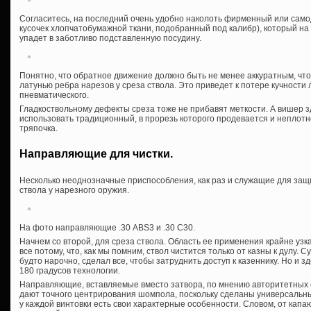
Согласитесь, на последний очень удобно наколоть фирменный или само
кусочек хлопчатобумажной ткани, подобранный под калибр), который на 
упадет в заботливо подставленную посудину.
Понятно, что обратное движение должно быть не менее аккуратным, что
латунью ребра нарезов у среза ствола. Это приведет к потере кучности 
пневматического.
Гладкоствольному дефекты среза тоже не прибавят меткости. А вишер 
использовать традиционный, в прорезь которого продевается и неплот
тряпочка.
Направляющие для чистки.
Несколько неоднозначные приспособления, как раз и служащие для защи
ствола у нарезного оружия.
На фото направляющие .30 ABS3 и .30 C30.
Начнем со второй, для среза ствола. Область ее применения крайне узк
все потому, что, как мы помним, ствол чистится только от казны к дулу. 
будто нарочно, сделал все, чтобы затруднить доступ к казеннику. Но и з
180 градусов технологии.
Направляющие, вставляемые вместо затвора, по мнению авторитетных 
дают точного центрирования шомпола, поскольку сделаны универсальн
у каждой винтовки есть свои характерные особенности. Словом, от ка