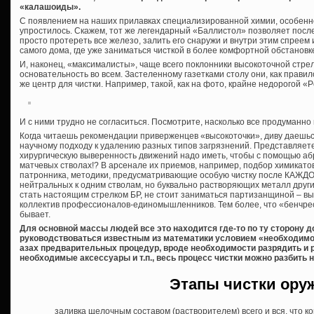
«калашоиды».
С появлением на наших прилавках специализированной химии, особенн
упростилось. Скажем, тот же легендарный «Баллистол» позволяет посл
просто протереть все железо, залить его снаружи и внутри этим спреем 
самого дома, где уже заниматься чисткой в более комфортной обстановк
И, наконец, «максималисты», чаще всего поклонники высокоточной стрел
основательность во всем. Застеленному газетками столу они, как правил
же центр для чистки. Например, такой, как на фото, крайне недорогой «P
И с ними трудно не согласиться. Посмотрите, насколько все продуманно
Когда читаешь рекомендации приверженцев «высокоточки», диву даешься
научному подходу к удалению разных типов загрязнений. Представляете
хирургическую выверенность движений надо иметь, чтобы с помощью аб
матчевых стволах!? В арсенале их приемов, например, подбор химикат
патронника, методики, предусматривающие особую чистку после КАЖДО
нейтральных к одним стволам, но буквально растворяющих металл други
стать настоящим стрелком БР, не стоит заниматься партизанщиной – вых
коллектив профессионалов-единомышленников. Тем более, что «бенчре
бывает.
Для основной массы людей все это находится где-то по ту сторону д
руководствоваться известным из математики условием «необходимо 
азах предварительных процедур, вроде необходимости разрядить и р
необходимые аксессуары и т.п., весь процесс чистки можно разбить н
Этапы чистки ору
заливка щелочным составом (растворителем) всего и вся, что к