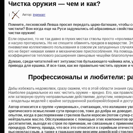
Чистка оружия — чем и как?
|
Автор:
ingewarr
Помните, лесковский Левша просил передать царю-батюшке, чтобы 
чистили? Вон когда еще на Руси задумались об абразивных свойств
чистки оружия!
Если серьезно, то не так давно в глухих местах стволы просто «пролив
и насухо протирались. Но не спешите обвинять предков в варварстве. 
пневматики коллективного пользования в совсем уж запущенных случаях,
его не берет никакая химия и механические приспособления. На помощь
коэффициентов теплового расширения свинцовые чешуйки благополучно
Думаю, среди читателей нет энтузиастов булькающего чайника или, у
привода для ершика. И все-таки, как же правильно чистить оружие и 
Профессионалы и любители: р
Дабы избежать недомолвок, сразу скажем, что в этой области знания су
Наиболее радикальное из них: чистить оружие – вредно. Его, как правило
или затворную группу неправильными действиями, допустим, неверным 
– владельцы моделей с крайне затрудненной разборкой/сборкой и доступ
Автор относится к группе «умеренных», считающих, что излишнее ув
критического осмысления сути процессов, тоже до добра не доводит.
опытом, когда в распоряжении стрелков были керосин (потом супер-
нейтральное масло. Обслуживаемое с помощью этих компонентов ор
десятилетия, выходя из строя по причинам, не связанным с применя
процедур. Отмечу, правда, что все это относится к серийным отечес
высококлассным, а также к гражданским версиям армейской стрелко