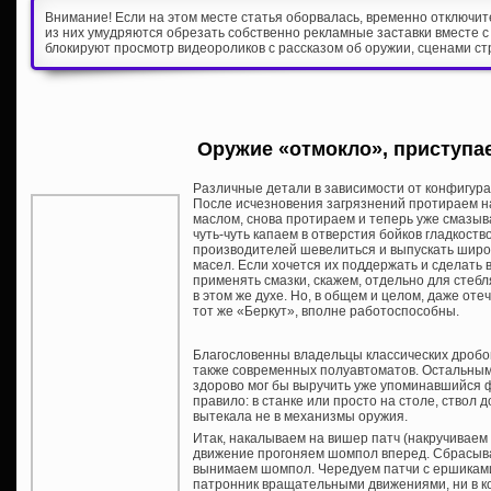
Внимание! Если на этом месте статья оборвалась, временно отключи
из них умудряются обрезать собственно рекламные заставки вместе с
блокируют просмотр видеороликов с рассказом об оружии, сценами ст
Оружие «отмокло», приступае
Различные детали в зависимости от конфигурац
После исчезновения загрязнений протираем н
маслом, снова протираем и теперь уже смазыва
чуть-чуть капаем в отверстия бойков гладкоств
производителей шевелиться и выпускать шир
масел. Если хочется их поддержать и сделать 
применять смазки, скажем, отдельно для стебл
в этом же духе. Но, в общем и целом, даже о
тот же «Беркут», вполне работоспособны.
Благословенны владельцы классических дробов
также современных полуавтоматов. Остальным 
здорово мог бы выручить уже упоминавшийся 
правило: в станке или просто на столе, ствол 
вытекала не в механизмы оружия.
Итак, накалываем на вишер патч (накручиваем 
движение прогоняем шомпол вперед. Сбрасыва
вынимаем шомпол. Чередуем патчи с ершиками 
патронник вращательными движениями, ни в ко