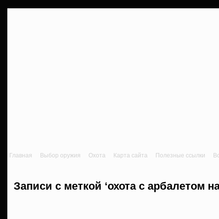
Главная
Выбор оружия
Охота
Карта сайта
Полезные ссылки
В
Записи с меткой ‘охота с арбалетом на