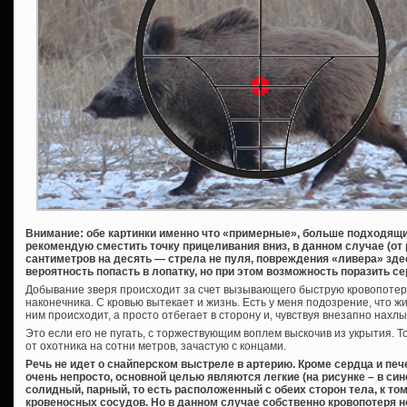
Внимание: обе картинки именно что «примерные», больше подходящи
рекомендую сместить точку прицеливания вниз, в данном случае (от 
сантиметров на десять — стрела не пуля, повреждения «ливера» зд
вероятность попасть в лопатку, но при этом возможность поразить с
Добывание зверя происходит за счет вызывающего быструю кровопотер
наконечника. С кровью вытекает и жизнь. Есть у меня подозрение, что ж
ним происходит, а просто отбегает в сторону и, чувствуя внезапно нах
Это если его не пугать, с торжествующим воплем выскочив из укрытия. 
от охотника на сотни метров, зачастую с концами.
Речь не идет о снайперском выстреле в артерию. Кроме сердца и печ
очень непросто, основной целью являются легкие (на рисунке – в син
солидный, парный, то есть расположенный с обеих сторон тела, к то
кровеносных сосудов. Но в данном случае собственно кровопотеря н