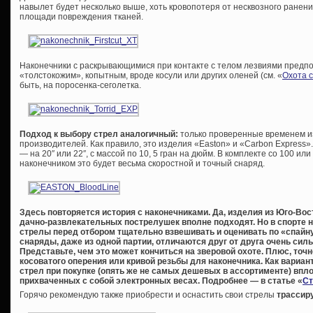
навылет будет несколько выше, хоть кровопотеря от несквозного ранен
площади повреждения тканей.
Наконечники с раскрывающимися при контакте с телом лезвиями предпо
«толстокожим», копытным, вроде косули или других оленей (см. «
Охота 
быть, на поросенка-сеголетка.
Подход к выбору стрел аналогичный:
только проверенные временем 
производителей. Как правило, это изделия «Easton» и «Carbon Express
— на 20″ или 22″, с массой по 10, 5 гран на дюйм. В комплекте со 100 и
наконечником это будет весьма скоростной и точный снаряд.
Здесь повторяется история с наконечниками. Да, изделия из Юго-Во
дачно-развлекательных пострелушек вполне подходят. Но в спорте 
стрелы перед отбором тщательно взвешивать и оценивать по «спайн
снаряды, даже из одной партии, отличаются друг от друга очень сильн
Представьте, чем это может кончиться на зверовой охоте. Плюс, точ
косоватого оперения или кривой резьбы для наконечника. Как вариа
стрел при покупке (опять же не самых дешевых в ассортименте) впло
прихваченных с собой электронных весах. Подробнее — в статье «
Ст
Горячо рекомендую также приобрести и оснастить свои стрелы
трассир