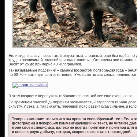
Его и видно сразу – весь такой аккуратный, справный, еще без горба, но
трудно различимой половой принадлежностью. Окрашены они немного с
Весят от 25 до примерно 40 килограммов.
Так называемые подсвинки – кабаны возрастом полтора-два года – ребя
по 60-70 и выглядят соответственно. Уже наметилась холка, появляетс
В этом возрасте перепутать кабанчика со свинкой все еще очень легко.
Со временем половой диморфизм развивается, и взрослого кабана довол
силуэту. У секача, так сказать, плечевой пояс развит куда сильнее, а гол
Теперь внимание: только что вы прошли своеобразный тест. Если
фотографии и покоробил комментирующий их текст, не читайте даль
море своей специфики, далеко не всегда понятной и приятной для п
и свою первую добычу, которая, скорее всего, станет последней.