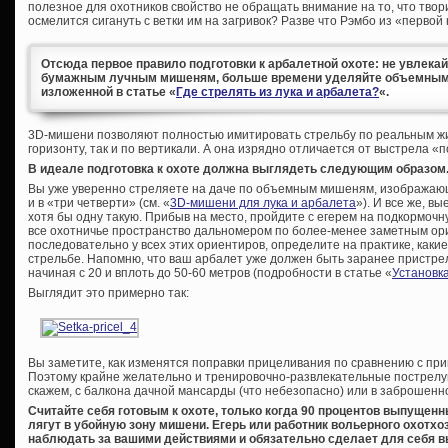
полезное для охотников свойство не обращать внимание на то, что твори
осмелится сигануть с ветки им на загривок? Разве что Рэмбо из «первой 
Отсюда первое правило подготовки к арбалетной охоте: не увлека
бумажным лучным мишеням, больше времени уделяйте объемным.
изложенной в статье «
Где стрелять из лука и арбалета?
«.
3D-мишени позволяют полностью имитировать стрельбу по реальным жи
горизонту, так и по вертикали. А она изрядно отличается от выстрела «п
В идеале подготовка к охоте должна выглядеть следующим образом
Вы уже уверенно стреляете на даче по объемным мишеням, изображающи
и в «три четверти» (см. «
3D-мишени для лука и арбалета
»). И все же, в
хотя бы одну такую. Прибыв на место, пройдите с егерем на подкормочн
все охотничье пространство дальномером по более-менее заметным ор
последовательно у всех этих ориентиров, определите на практике, каки
стрельбе. Напомню, что ваш арбалет уже должен быть заранее пристрел
начиная с 20 и вплоть до 50-60 метров (подробности в статье «
Установка
Выглядит это примерно так:
Вы заметите, как изменятся поправки прицеливания по сравнению с при
Поэтому крайне желательно и тренировочно-развлекательные пострелушк
скажем, с балкона дачной мансарды (что небезопасно) или в заброшенн
Считайте себя готовым к охоте, только когда 90 процентов выпущен
лягут в убойную зону мишени. Егерь или работник вольерного охотх
наблюдать за вашими действиями и обязательно сделает для себя в