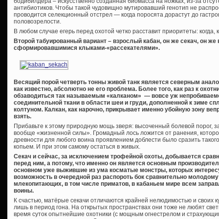
бодибилдера – искусственно созданная биомасса на ножках, из-за отсу
антибиотиков. Чтобы такой чудовищно мутировавший генотип не распро
проводится селекционный отстрел — когда поросята дорастут до гастро
половозрелости.
В любом случае егерь перед охотой четко расставит приоритеты: когда, к
Второй табуированный вариант – взрослый кабан, он же секач, он же 
сформировавшимися клыками-«рассекателями».
Весящий порой четверть тонны живой танк является северным аналог
как известно, абсолютно не его проблема. Более того, как раз к охот
обзаводиться так называемым «калканом» — вовсе уж непробиваемо
соединительной ткани в области шеи и груди, дополненной к зиме
колтуном. Калкан, как нарочно, прикрывает именно убойную зону вепр
взять.
Прибавьте к этому природную мощь зверя: высоченный болевой порог, 
вообще «жизненной силы». Громадный лось ложится от ранения, которое
древности для любого воина проявлением доблести было сразить такого
копьем. И при этом самому остаться в живых.
Секач и сейчас, за исключением трофейной охоты, добывается сравни
перед ним, а потому, что именно он является основным производите
основном уже выжившие из ума косматые монстры, которых интересу
возможность в очередной раз распороть бок сравнительно молодому 
млекопитающих, в том числе приматов, в кабаньем мире всем запра
воины.
К счастью, матёрые секачи отличаются крайней нелюдимостью и своих 
лишь в период гона. На открытых пространствах они тоже не любят свети
время суток опытнейшие охотники (с мощным огнестрелом и страхующим