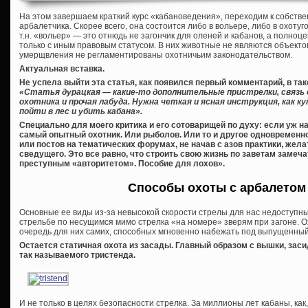
На этом завершаем краткий курс «кабановедения», переходим к собстве
арбалетчика. Скорее всего, она состоится либо в вольере, либо в охотуг
т.н. «вольер» — это отнюдь не загончик для оленей и кабанов, а полноц
только с иным правовым статусом. В них животные не являются объекто
умерщвления не регламентированы охотничьим законодательством.
Актуальная вставка.
Не успела выйти эта статья, как появился первый комментарий, в та
«Статья дурацкая — какие-то дополнительные пристрелки, связь 
охотника и прочая лабуда. Нужна четкая и ясная инструкция, как 
пойти в лес и убить кабана».
Специально для моего критика и его сотоварищей по духу: если уж н
самый опытный охотник. Или рыболов. Или то и другое одновременно
или постов на тематических форумах, не начав с азов практики, жела
сведущего. Это все равно, что строить свою жизнь по заветам замеча
преступным «авторитетом». Пособие для лохов».
Способы охоты с арбалетом 
Основные ее виды из-за невысокой скорости стрелы для нас недоступн
стрельбе по несущимся мимо стрелка «на номере» зверям при загоне. О
очередь для них самих, способных мгновенно набежать под выпущенный
Остается статичная охота из засады. Главный образом с вышки, засид
так называемого тристенда.
И не только в целях безопасности стрелка. За миллионы лет кабаны, как