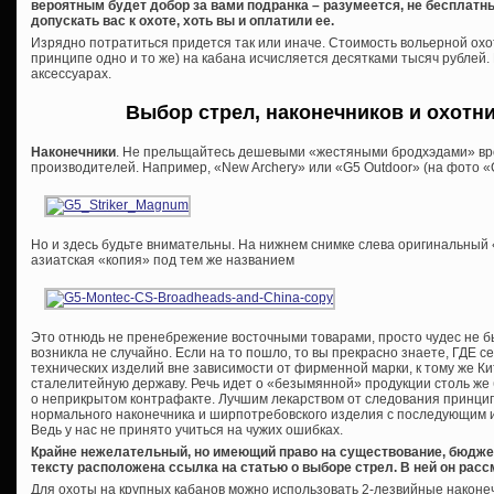
вероятным будет добор за вами подранка – разумеется, не бесплатны
допускать вас к охоте, хоть вы и оплатили ее.
Изрядно потратиться придется так или иначе. Стоимость вольерной охот
принципе одно и то же) на кабана исчисляется десятками тысяч рублей.
аксессуарах.
Выбор стрел, наконечников и охотн
Наконечники
. Не прельщайтесь дешевыми «жестяными бродхэдами» вро
производителей. Например, «New Archery» или «G5 Outdoor» (на фото «G
Но и здесь будьте внимательны. На нижнем снимке слева оригинальный
азиатская «копия» под тем же названием
Это отнюдь не пренебрежение восточными товарами, просто чудес не бы
возникла не случайно. Если на то пошло, то вы прекрасно знаете, ГДЕ 
технических изделий вне зависимости от фирменной марки, к тому же К
сталелитейную державу. Речь идет о «безымянной» продукции столь же 
о неприкрытом контрафакте. Лучшим лекарством от следования принцип
нормального наконечника и ширпотребовского изделия с последующим и
Ведь у нас не принято учиться на чужих ошибках.
Крайне нежелательный, но имеющий право на существование, бюдже
тексту расположена ссылка на статью о выборе стрел. В ней он расс
Для охоты на крупных кабанов можно использовать 2-лезвийные наконеч