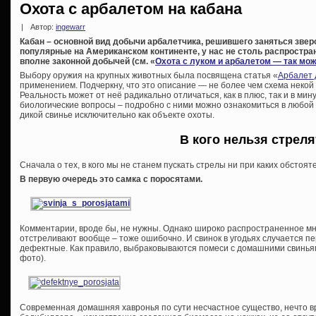
Охота с арбалетом на кабана
|
Автор:
ingewarr
Кабан – основной вид добычи арбалетчика, решившего заняться звер
популярные на Американском континенте, у нас не столь распростран
вполне законной добычей (см. «
Охота с луком и арбалетом — так мо
Выбору оружия на крупных животных была посвящена статья «
Арбалет 
применением. Подчеркну, что это описание — не более чем схема неко
Реальность может от неё радикально отличаться, как в плюс, так и в мин
биологические вопросы – подробно с ними можно ознакомиться в любой 
дикой свинье исключительно как объекте охоты.
В кого нельзя стреля
Сначала о тех, в кого мы не станем пускать стрелы ни при каких обстоят
В первую очередь это самка с поросятами.
Комментарии, вроде бы, не нужны. Однако широко распространенное мне
отстреливают вообще – тоже ошибочно. И свинок в угодьях случается п
дефектные. Как правило, выбраковываются помеси с домашними свиньями
фото).
Современная домашняя хавронья по сути несчастное существо, нечто 