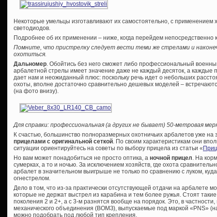
Некоторые умельцы изготавливают их самостоятельно, с применением
светодиодов.
Подробнее об их применении – ниже, когда перейдем непосредственно к
Помните, что пристрелку следует вести теми же стрелами и наконе
охотиться.
Дальномер
. Обойтись без него сможет либо профессиональный военный
арбалетной стрелы имеет значение даже не каждый десяток, а каждые п
дает нам и неожиданный плюс: поскольку речь идет о небольших рассто
охоты, вполне достаточно сравнительно дешевых моделей – встречаютс
(на фото внизу).
Для справки: профессиональная (а других не бывает) 50-метровая мер
К счастью, большинство полноразмерных охотничьих арбалетов уже на
прицелами с оригинальной сеткой
. По своим характеристикам они впо
ситуации ориентируйтесь на советы по выбору прицела из статьи «
Приц
Но вам может понадобиться не просто оптика, а
ночной прицел
. На кор
сумерках, а то и ночью. За исключением хозяйств, где охота сравнитель
арбалет в значительном выигрыше не только по сравнению с луком, куда
огнестрелом.
Дело в том, что из-за практически отсутствующей отдачи на арбалете м
которые не держат выстрел из карабина и тем более ружья. Стоят такие
поколения 2 и 2+, а с 3-м разнятся вообще на порядок. Это, в частности
механического объединения (ВОМЗ), выпускаемые под маркой «PNS» (н
можно подобрать под любой тип крепления.