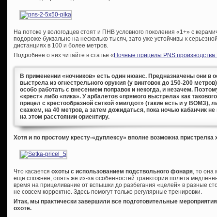
На потоке у вологодцев стоят и ПНВ условного поколения «1+» с керами
подороже буквально на несколько тысяч, зато уже устойчивы к серьезно
дистанциях в 100 и более метров.
Подробнее о них читайте в статье «
Ночные прицелы PNS производства
В применении «ночников» есть один нюанс. Предназначены они в 
выстрела из огнестрельного оружия (у винтовок до 150-200 метров) 
особо работать с внесением поправок и некогда, и незачем. Поэто
«крест» либо «пика». У арбалетов «прямого выстрела» как такового
прицел с крестообразной сеткой «милдот» (такие есть и у ВОМЗ), 
скажем, на 40 метров, а затем дожидаться, пока ночью кабанчик 
на этом расстоянии ориентиру.
Хотя и по простому кресту-«дуплексу» вполне возможна пристрелка х
Что касается
охоты с использованием подствольного фонаря
, то она
еще сложнее, опять же из-за особенностей траектории полета медлен
время на прицеливание от вспышки до разбегания «целей» в разные ст
не совсем корректно. Здесь помогут только регулярные тренировки.
Итак, мы практически завершили все подготовительные мероприятия.
охоте.