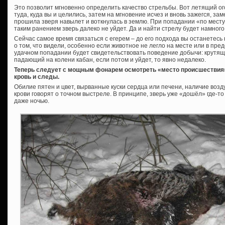
Это позволит мгновенно определить качество стрельбы. Вот летящий ог
туда, куда вы и целились, затем на мгновение исчез и вновь зажегся, за
прошила зверя навылет и воткнулась в землю. При попадании «по месту»
таким ранением зверь далеко не уйдет. Да и найти стрелу будет намног
Сейчас самое время связаться с егерем – до его подхода вы останетесь
о том, что видели, особенно если животное не легло на месте или в пре
удачном попадании будет свидетельствовать поведение добычи: крутящ
падающий на колени кабан, если потом и уйдет, то явно недалеко.
Теперь следует с мощным фонарем осмотреть «место происшествия»
кровь и следы.
Обилие пятен и цвет, вырванные куски сердца или печени, наличие воз
крови говорят о точном выстреле. В принципе, зверь уже «дошёл» где-то
даже ночью.