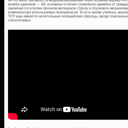
не что иное, как малость модернизированный пейнтбольный маркер «First
калибр одинаков — .68, основное отличие служебного девайса от граждан
заключается в более прочном материале ствола и спускового механизма
номенклатуре используемых боеприпасов. То есть кроме учебных, крас
TCP еще имеются нелетальные полицейские образцы, вроде описанных 
слезоточивых.