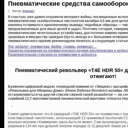
Пневматические средства самооборо
|
Автор:
ingewarr
К счастью, уже давно отшумели интернет-войны, посвященные исп
пневматических газобаллонных пистолетов калибра 4,5 мм для цел
наконец-то пришло к однозначному выводу: подобные образцы — чи
предназначенные для иных целей и задач. Поэтому сегодня, товарищ
пневматических нелетальных устройствах, достаточно широко прим
здоровью и имуществу граждан (пусть иногда и с большими оговорка
пневматического оружия рекомендуем почитать в следующих статья
Лук, арбалет, пневматика: фейки, травмы, криминал…
Характер поражения из пневматического оружия биологических и небио
Развлекательная стрельба из пневматики и арбалета
Пневматический револьвер «T4E HDR 50» 
отжигают!
Буквенно-цифровой индекс очередной новинки от «Умарекс» расши
«Револьвер для Обороны Дома» (Home Defense Revolver) калибра .5
останавливаться на другой совсем свежей своей разработке — на с
серийной 12,7-миллиметровой пневматической винтовке «Umarex Ha
Самое удивительное, что 6-зарядный «T4E HDR 50» не пневматика с пре
пластмассовый «кислотник», использующий 12-граммовый баллончик СО2.
реально могучим «Хаммером» здесь быть не может. Сам производитель 
шариков в 134 м/с при дульной энергии порядка 11 (!) джоулей. Какая у