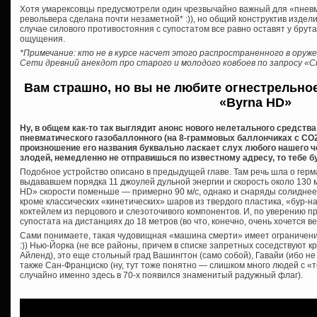
Хотя умарексовцы предусмотрели один чрезвычайно важный для «пнев
револьвера сделана почти незаметной* :)), но общий конструктив изде
случае силового противостояния с супостатом все равно оставят у бру
ощущения.
*Примечание: кто не в курсе насчет этого распространенного в оруж
Сети древний анекдот про старого и молодого ковбоев по запросу «С
Вам страшно, но вы не любите огнестрельно
«Byrna HD»
Ну, в общем как-то так выглядит анонс нового нелетального средств
пневматического газобаллонного (на 8-граммовых баллончиках с СО2
произношение его названия буквально ласкает слух любого нашего че
злодей, немедленно не отправишься по известному адресу, то тебе б
Подобное устройство описано в предыдущей главе. Там речь шла о гер
выдававшем порядка 11 джоулей дульной энергии и скорость около 130 
HD» скорости поменьше — примерно 90 м/с, однако и снаряды солиднее —
кроме классических «кинетических» шаров из твердого пластика, «бур-
коктейлем из перцового и слезоточивого компонентов. И, по уверению п
супостата на дистанциях до 18 метров (во что, конечно, очень хочется ве
Сами понимаете, такая чудовищная «машина смерти» имеет ограничени
:)) Нью-Йорка (не все районы, причем в списке запретных соседствуют 
Айленд), это еще стольный град Вашингтон (само собой), Гавайи (ибо не 
также Сан-Франциско (ну, тут тоже понятно — слишком много людей с «
случайно именно здесь в 70-х появился знаменитый радужный флаг).