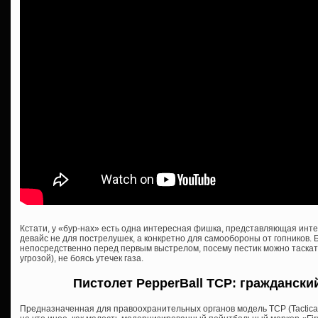
Кстати, у «бур-нах» есть одна интересная фишка, представляющая инте
девайс не для пострелушек, а конкретно для самообороны от гопников. 
непосредственно перед первым выстрелом, посему пестик можно таскать
угрозой), не боясь утечек газа.
Пистолет PepperBall TCP: гражданск
Предназначенная для правоохранительных органов модель TCP (Tactical 