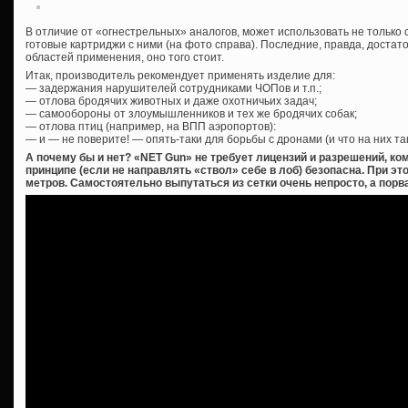
В отличие от «огнестрельных» аналогов, может использовать не только
готовые картриджи с ними (на фото справа). Последние, правда, достат
областей применения, оно того стоит.
Итак, производитель рекомендует применять изделие для:
— задержания нарушителей сотрудниками ЧОПов и т.п.;
— отлова бродячих животных и даже охотничьих задач;
— самообороны от злоумышленников и тех же бродячих собак;
— отлова птиц (например, на ВПП аэропортов):
— и — не поверите! — опять-таки для борьбы с дронами (и что на них так
А почему бы и нет? «NET Gun» не требует лицензий и разрешений, ком
принципе (если не направлять «ствол» себе в лоб) безопасна. При э
метров. Самостоятельно выпутаться из сетки очень непросто, а пор