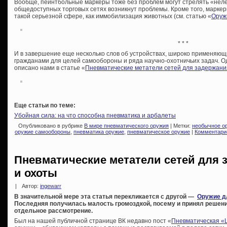
Вообще, пейнтбольные маркеры тоже без проблем могут стрелять «нелет
общедоступных торговых сетях возникнут проблемы. Кроме того, марке
такой серьезной сфере, как иммобилизация животных (см. статью «
Оруж
* * *
И в завершение еще несколько слов об устройствах, широко применяющ
гражданами для целей самообороны и ряда научно-охотничьих задач. О
описано нами в статье «
Пневматические метатели сетей для задержани
Еще статьи по теме:
Убойная сила: на что способна пневматика и арбалеты
Опубликовано в рубрике
В мире пневматического оружия
| Метки:
необычное о
оружие самообороны
,
пневматика оружие
,
пневматическое оружие
|
Комментарие
Пневматические метатели сетей для 
и охоты
|
Автор:
ingewarr
В значительной мере эта статья перекликается с другой —
Оружие д
Последняя получилась малость громоздкой, посему и принял решен
отдельное рассмотрение.
Был на нашей публичной странице ВК недавно пост «
Пневматическая «