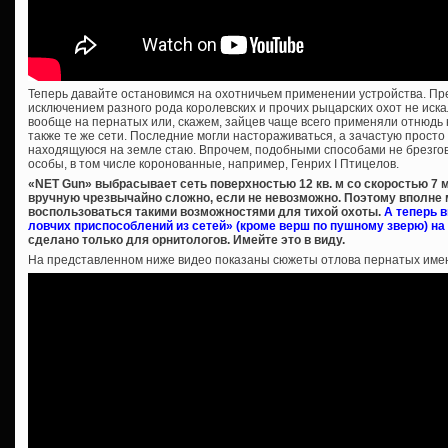
Теперь давайте остановимся на охотничьем применении устройства. П
исключением разного рода королевских и прочих рыцарских охот не иск
вообще на пернатых или, скажем, зайцев чаще всего применяли отнюдь н
также те же сети. Последние могли настораживаться, а зачастую прост
находящуюся на земле стаю. Впрочем, подобными способами не брезго
особы, в том числе коронованные, например, Генрих I Птицелов.
«NET Gun» выбрасывает сеть поверхностью 12 кв. м со скоростью 7 
вручную чрезвычайно сложно, если не невозможно. Поэтому вполне 
воспользоваться такими возможностями для тихой охоты.
А теперь 
ловчих приспособлений из сетей» (кроме верш по пушному зверю) на
сделано только для орнитологов. Имейте это в виду.
На представленном ниже видео показаны сюжеты отлова пернатых имен