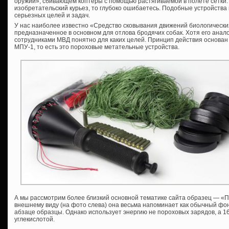
оружии», сбивающем коптеры с помощью растягиваемой в полете сетки. 
изобретательский курьез, то глубоко ошибаетесь. Подобные устройств
серьезных целей и задач.
У нас наиболее известно «Средство сковывания движений биологически
предназначенное в основном для отлова бродячих собак. Хотя его анало
сотрудниками МВД понятно для каких целей. Принцип действия основан
МПУ-1, то есть это пороховые метательные устройства.
А мы рассмотрим более близкий основной тематике сайта образец — «П
внешнему виду (на фото слева) она весьма напоминает как обычный фо
абзаце образцы. Однако использует энергию не пороховых зарядов, а 
углекислотой.