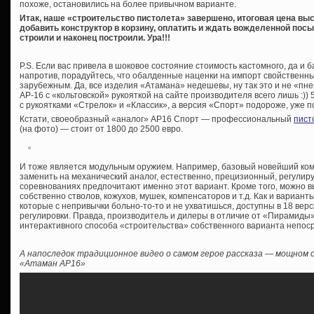
похоже, остановились на более привычном варианте.
Итак, наше «строительство пистолета» завершено, итоговая цена вы
добавить конструктор в корзину, оплатить и ждать вожделенной посы
строили и наконец построили. Ура!!!
P.S. Если вас привела в шоковое состояние стоимость кастомного, да и б
напротив, порадуйтесь, что обалденные наценки на импорт свойственны
зарубежным. Да, все изделия «Атамана» недешевы, ну так это и не «пн
АР-16 с «кольтовской» рукояткой на сайте производителя всего лишь :))
с рукоятками «Стрелок» и «Классик», а версия «Спорт» подороже, уже по
Кстати, своеобразный «аналог» АР16 Спорт — профессиональный
пист
(на фото) — стоит от 1800 до 2500 евро.
И тоже является модульным оружием. Например, базовый новейший ком
заменить на механический аналог, естественно, прецизионный, регули
соревнованиях предпочитают именно этот вариант. Кроме того, можно 
собственно стволов, кожухов, мушек, компенсаторов и т.д. Как и вариант
которые с непривычки больно-то-то и не ухватишься, доступны в 18 вер
регулировки. Правда, производитель и дилеры в отличие от «Пирамиды»
интерактивного способа «строительства» собственного варианта непос
А напоследок традиционное видео о самом герое рассказа — мощном
«Атаман АР16»