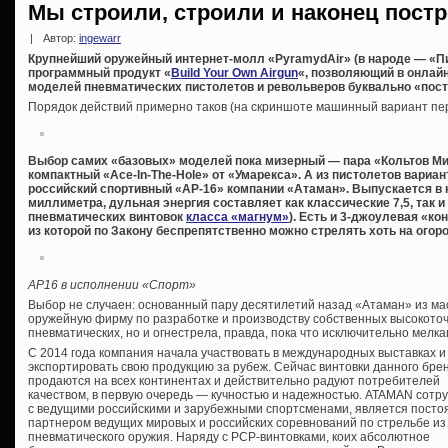
Мы строили, строили и наконец пост
|
Автор:
ingewarr
Крупнейший оружейный интернет-молл «PyramydAir» (в народе — «Пи
программный продукт «
Build Your Own Airgun
«, позволяющий в онлай
моделей пневматических пистолетов и револьверов буквально «пост
Порядок действий примерно таков (на скриншоте машинный вариант пе
Выбор самих «базовых» моделей пока мизерный — пара «Кольтов Ми
компактный «Ace-In-The-Hole» от «Умарекса». А из пистолетов вари
российский спортивный «АР-16» компании «Атаман». Выпускается в калиб
миллиметра, дульная энергия составляет как классические 7,5, так и
пневматических винтовок
класса «магнум»
). Есть и 3-джоулевая «ко
из которой по Закону беспрепятственно можно стрелять хоть на огоро
АР16 в исполнении «Спорт»
Выбор не случаен: основанный пару десятилетий назад «Атаман» из ма
оружейную фирму по разработке и производству собственных высокоточ
пневматических, но и огнестрела, правда, пока что исключительно мелка
С 2014 года компания начала участвовать в международных выставках и
экспортировать свою продукцию за рубеж. Сейчас винтовки данного бре
продаются на всех континентах и действительно радуют потребителей
качеством, в первую очередь — кучностью и надежностью. ATAMAN сотр
с ведущими российскими и зарубежными спортcменами, является пост
партнером ведущих мировых и российских соревнований по стрельбе из
пневматического оружия. Наряду с PCP-винтовками, коих абсолютное