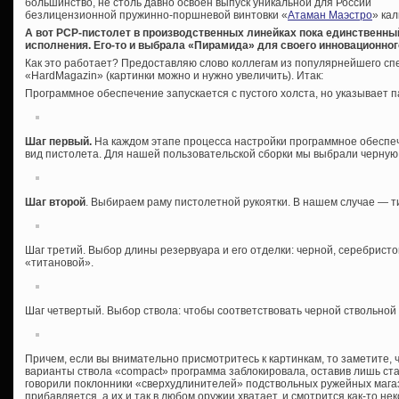
большинство, не столь давно освоен выпуск уникальной для России
безлицензионной пружинно-поршневой винтовки «
Атаман Маэстро
» кал
А вот PCP-пистолет в производственных линейках пока единственны
исполнения. Его-то и выбрала «Пирамида» для своего инновационног
Как это работает? Предоставляю слово коллегам из популярнейшего с
«HardMagazin» (картинки можно и нужно увеличить). Итак:
Программное обеспечение запускается с пустого холста, но указывает 
Шаг первый.
На каждом этапе процесса настройки программное обесп
вид пистолета. Для нашей пользовательской сборки мы выбрали черную
Шаг второй
. Выбираем раму пистолетной рукоятки. В нашем случае — т
Шаг третий. Выбор длины резервуара и его отделки: черной, серебристо
«титановой».
Шаг четвертый. Выбор ствола: чтобы соответствовать черной ствольной 
Причем, если вы внимательно присмотритесь к картинкам, то заметите,
варианты ствола «compact» программа заблокировала, оставив лишь ста
говорили поклонники «сверхудлинителей» подствольных ружейных магази
прибавляется, а их и так в любом оружии хватает, и смотрится как-то нек