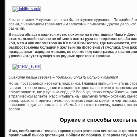
Кстати, о мясе. У сусликов оно как бы не вкуснее сурчиного. По крайней 
осени, с небольшим травянистым запахом и привкусом. Другое дело, что
разными.
В нашей области водятся жутко похожие на мультяшных Чипа и Дейл
этих малышей в качестве объекта охоты рука не поднимается. За н
250, а то и 400 километров на Юг или Юго-Восток, где начинаются, кс
распространены большой и желтый (на фото внизу) суслики. Они даж
правда, весят изрядно меньше, но все же под килограмм, а к залегани
уровень отсутствующего на родных просторах кролика.
Оцените резцы зверька – подранки ОЧЕНЬ больно кусаются.
Но мы постараемся избежать подранков. Главный принцип — это выстре
вариант: точное попадание в сердце, которое на практике в основном м
представляете, где у суслика сердце? Вообще, слово «случайность» пр
в трагическом аспекте. Рассчитывать на «шальную пулю» охотнику как-то
репортажах из «горячих точек» восточные люди за каким-то чертом выска
начинают садить из «калаша» в белый свет как в копеечку, видимо, как 
ворога…
Оружие и способы охоты на
Итак, необходимы точная, хорошо пристрелянная винтовка, стрелок 
правильный выбор дистанции. Пойдем по порядку. В первом случае в