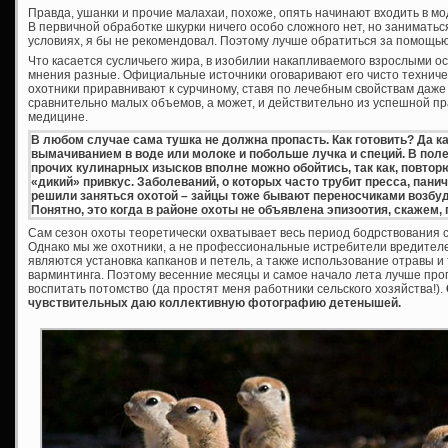
Правда, ушанки и прочие малахаи, похоже, опять начинают входить в мод
В первичной обработке шкурки ничего особо сложного нет, но заниматьс
условиях, я бы не рекомендовал. Поэтому лучше обратиться за помощь
Что касается сусличьего жира, в изобилии накапливаемого взрослыми осо
мнения разные. Официальные источники оговаривают его чисто технич
охотники приравнивают к сурчиному, ставя по лечебным свойствам даже 
сравнительно малых объемов, а может, и действительно из успешной пр
медицине.
В любом случае сама тушка не должна пропасть. Как готовить? Да 
вымачиванием в воде или молоке и побольше лучка и специй. В пол
прочих кулинарных изысков вполне можно обойтись, так как, повторю
«дикий» привкус. Заболеваний, о которых часто трубит пресса, панич
решили заняться охотой – зайцы тоже бывают переносчиками возбуди
Понятно, это когда в районе охоты не объявлена эпизоотия, скажем, 
Сам сезон охоты теоретически охватывает весь период бодрствования сус
Однако мы же охотники, а не профессиональные истребители вредител
являются установка капканов и петель, а также использование отравы и 
варминтинга. Поэтому весенние месяцы и самое начало лета лучше проп
воспитать потомство (да простят меня работники сельского хозяйства!).
чувствительных даю коллективную фотографию детенышей.