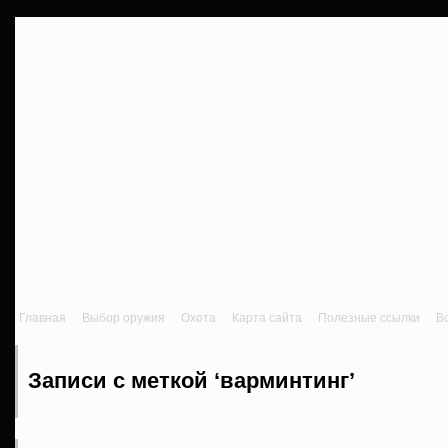
Главная
Выбор оружия
Охота
Карта сайта
Полезные ссылки
В
Записи с меткой ‘варминтинг’