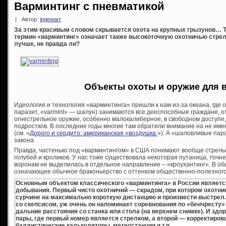
Варминтинг с пневматикой
|
Автор:
ingewarr
За этим красивым словом скрывается охота на крупных грызунов… Т
термин «варминтинг» означает также высокоточную охотничью стрель
лучше, не правда ли?
Объекты охоты и оружие для 
Идеология и технология «варминтинга» пришли к нам из-за океана, где
паразит, «varmint» — шалун) занимаются все дееспособные граждане, о
огнестрельное оружие, особенно малокалиберное, в свободном доступе,
подростков. В последние годы многие там обратили внимание на не им
(см. «
Дорого и сердито: американская «воздушка
»). А «шаловливые пар
закона.
Правда, частенько под «варминтингом» в США понимают вообще стрельб
голубей и кроликов. У нас тоже существовала некоторая путаница, точн
воронам не выделилась в отдельное направление – «кроухантинг». В об
означающее обычное браконьерство с оттенком общественно-полезного
Основным объектом классического «варминтинга» в России является
добывания. Первый чисто охотничий — скрадом, при котором охотник
сурчине на максимально короткую дистанцию и произвести выстрел. 
со скепсисом, уж очень он напоминает соревнования по «бенчресту»
дальние расстояния со станка или стола (на верхнем снимке). И здо
пары, где первый номер является стрелком, а второй — корректиро
баллистические калькуляторы, метеостанции и т.п.