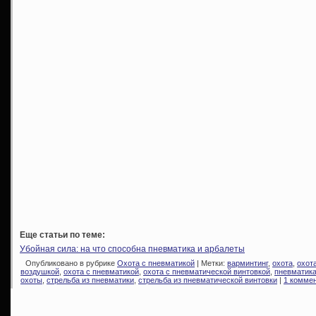
Еще статьи по теме:
Убойная сила: на что способна пневматика и арбалеты
Опубликовано в рубрике
Охота с пневматикой
| Метки:
варминтинг
,
охота
,
охот
воздушкой
,
охота с пневматикой
,
охота с пневматической винтовкой
,
пневматика
охоты
,
стрельба из пневматики
,
стрельба из пневматической винтовки
|
1 коммен