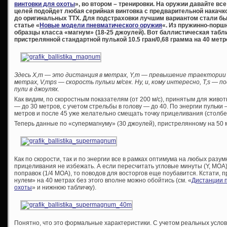
винтовки для охоты
», во втором – тренировки. На оружии давайте вс
целей подойдет любая серийная винтовка с предварительной накачк
до оригинальных ТТХ. Для подстраховки лучшим вариантом стали бы
статье «
Новые модели пневматического оружия
«. Из пружинно-порш
образцы класса «магнум» (18-25 джоулей). Вот баллистическая табл
пристрелянной стандартной пулькой 10.5 гран/0,68 грамма на 40 метр
Здесь Х,m — это дистанция в метрах, Y,m — превышение траектории
метрах, V,mps — скорость пульки м/сек. Ну, и, кому интересно, T,s — п
пули в джоулях.
Как видим, по скоростным показателям (от 200 м/с), принятым для живот
— до 30 метров, с учетом стрельбы в голову — до 40. По энергии пульки 
метров и после 45 уже желательно смещать точку прицеливания (столбец
Теперь данные по «супермагнуму» (30 джоулей), пристрелянному на 50 
Как по скорости, так и по энергии все в рамках оптимума на любых разу
прицеливания не избежать. А если пересчитать угловые минуты (Y, MOA
поправок (1/4 МОА), то поводов для восторгов еще поубавится. Кстати,
нулем» на 40 метрах без этого вполне можно обойтись (см. «
Дистанции п
охоты
» и нижнюю табличку).
Понятно, что это формальные характеристики. С учетом реальных услов