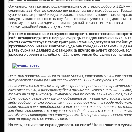
Оружием служат разного рода «мелкашки», от старого доброго .22LR — 
серийных .223 Rem до совершенно шикарных штучных образцов . Каждый
сурок очень сторожкий и издали засекает опасность, кроме того он чрезв
следует исключительно в голову. В противном случае зверек, даже смерт
Поэтому пневматика здесь не самый лучший вариант. И не только из-за
5,56х45 «убойной силы» и дальности.
На этом с сожалением вынужден завершить повествование конкретно
сайт позиционируется в первую очередь как «для начинающих». А т
охоты соответствует этому критерию. Реально доступен он крайне уз
пружинно-поршневых винтовок, будь она трижды «хатсаном», и даже
Взять сурка на дальних дистанциях (а других не будет) способна т
высокого уровня и калибра от .22, недоступная большинству начина
Не самая дорогая винтовка «Evanix Speed», способная вести как один
выпускается в калибрах от классического .177 до могучего 375-го.
Выложить сотню тысяч за оружие крайне ограниченного применения с
состоятельный, а разбирающийся в предмете, четко знающий – «что, 
только на саму винтовку. Во-первых, она по своим ТТХ находится, ска
Во-вторых, к разрешенным для добывания из пневматики видам сурок 
виды вообще попали в Красную книгу, а сей документ в среде любител
есть желающему приобщиться к такого рода охоте придется не тольк
заведомо готовиться к нарушению не одной статьи закона и использ
неизбежных штрафов или «отступных». Или организации весьма затр
это по нраву, да и по карману тоже.
Но есть, есть все же справедливость на свете! Что вы знаете о сусли