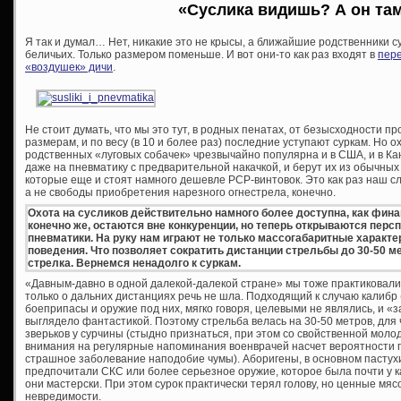
«Суслика видишь? А он та
Я так и думал… Нет, никакие это не крысы, а ближайшие родственники с
беличьих. Только размером поменьше. И вот они-то как раз входят в
пер
«воздушек» дичи
.
Не стоит думать, что мы это тут, в родных пенатах, от безысходности про
размерам, и по весу (в 10 и более раз) последние уступают суркам. Но о
родственных «луговых собачек» чрезвычайно популярна и в США, и в Ка
даже на пневматику с предварительной накачкой, и берут их из обычных 
которые еще и стоят намного дешевле PCP-винтовок. Это как раз наш с
а не свободы приобретения нарезного огнестрела, конечно.
Охота на сусликов действительно намного более доступна, как финан
конечно же, остаются вне конкуренции, но теперь открываются пер
пневматики. На руку нам играют не только массогабаритные характер
поведения. Что позволяет сократить дистанции стрельбы до 30-50 ме
стрелка. Вернемся ненадолго к суркам.
«Давным-давно в одной далекой-далекой стране» мы тоже практиковали
только о дальних дистанциях речь не шла. Подходящий к случаю калибр 
боеприпасы и оружие под них, мягко говоря, целевыми не являлись, и «
выглядело фантастикой. Поэтому стрельба велась на 30-50 метров, для
зверьков у сурчины (стыдно признаться, при этом со свойственной мо
внимания на регулярные напоминания военврачей насчет вероятности п
страшное заболевание наподобие чумы). Аборигены, в основном пастухи
предпочитали СКС или более серьезное оружие, которое была почти у ка
они мастерски. При этом сурок практически терял голову, но ценные мяс
невредимости.