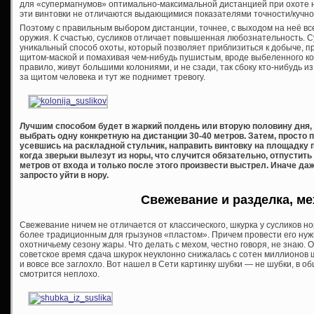
для «супермагнумов» оптимально-максимальной дистанцией при охоте на
эти винтовки не отличаются выдающимися показателями точности/кучно
Поэтому с правильным выбором дистанции, точнее, с выходом на неё вс
оружия. К счастью, сусликов отличает повышенная любознательность. Су
уникальный способ охоты, который позволяет приблизиться к добыче,
щитом-маской и помахивая чем-нибудь пушистым, вроде выбеленного конск
правило, живут большими колониями, и не сзади, так сбоку кто-нибудь 
за щитом человека и тут же поднимет тревогу.
Лучшим способом будет в жаркий полдень или вторую половину дня,
выбрать одну конкретную на дистанции 30-40 метров. Затем, просто
усевшись на раскладной стульчик, направить винтовку на площадку 
когда зверьки вылезут из норы, что случится обязательно, отпустит
метров от входа и только после этого произвести выстрел. Иначе д
запросто уйти в нору.
Свежевание и разделка, ме
Свежевание ничем не отличается от классического, шкурка у сусликов но
более традиционным для грызунов «пластом». Причем провести его нуж
охотничьему сезону жары. Что делать с мехом, честно говоря, не знаю. О
советское время сдача шкурок неуклонно снижалась с сотен миллионов шт
и вовсе все заглохло. Вот нашел в Сети картинку шубки — не шубки, в об
смотрится неплохо.