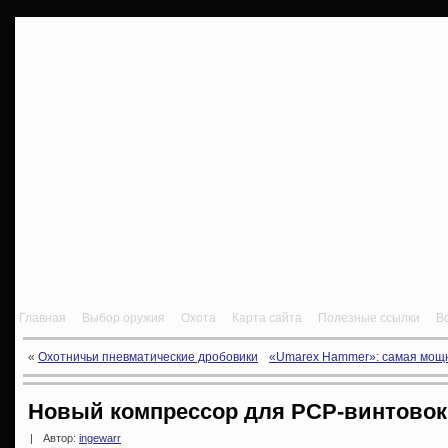
Главная
Выбор оружия
Охота
Карта сайта
Полезные ссылки
В
«
Охотничьи пневматические дробовики
«Umarex Hammer»: самая мощн
Новый компрессор для PCP-винтовок «
|
Автор:
ingewarr