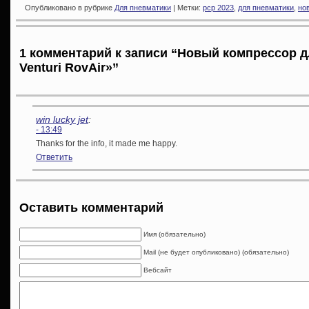
Опубликовано в рубрике
Для пневматики
| Метки:
pcp 2023
,
для пневматики
,
но
1 комментарий к записи “Новый компрессор д
Venturi RovAir»”
win lucky jet
:
- 13:49
Thanks for the info, it made me happy.
Ответить
Оставить комментарий
Имя (обязательно)
Mail (не будет опубликовано) (обязательно)
Вебсайт