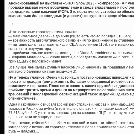
Анонсированный на выставке «SHOT Show 2023» компрессор «Air Vent
продаже вызвал некое воодушевление в среде владельцев и поклонн
предварительной накачкой (PCP). Это портативное устройство обесп
значительно более солидных (и дорогих) конкурентов вроде «Номада III
Итак, основные характеристики новинки:
— максимальное давление до 4500 psi, то есть что-то порядка 310 бар;
— возможность автоматического отключения по достижению выставленн
— питание как от стандартных для США источников 110В, так и наших р
вольтового аккумулятора;
— приблизительное время накачки: для «Diana Stormrider» с маленьким 
«Benjamin Marauder» — около шести, а обладатель могучего «AirForce T
тринадцать с половиной минут.
Все лучше, чем качать ручным насосом либо канючить, выпрашивая у эм
запасного баллона сжатым воздухом :)).
Ну а теперь главное. Очень часто наши посты о новинках приводят 
просто не доходят (или доходят с большим опозданием) до отечестве
шманкции и все такое. Плюс неготовность наших оружейных дилеров 
прибыли тратить время и деньги на мероприятия по ослаблению пне
требований с последующей сертификацией таких изделий. Однако в 
оптимистичнее.
Одна из компаний с гибралтарской регистрацией, как раз и занимающая
товаров в Россию за рубли (в том числе с оплатой и по нашим картам), уж
77 813 рублей. С учетом нынешних цен на среднюю ПЦП-винтовку, что и
цена все-таки не запредельная.
Естественно, сейчас без проблем можно найти чисто китайский, тоже к
компрессор с похожими характеристиками и более привлекательной стоим
рука — владыка…