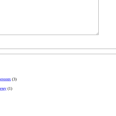
дениях
(3)
тему
(1)