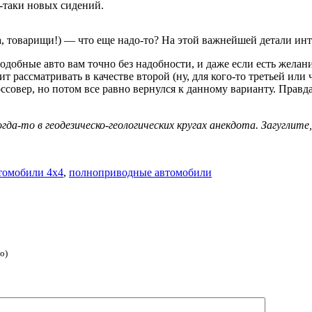
-таки новых сидений.
ка, товарищи!) — что еще надо-то? На этой важнейшей детали инт
добные авто вам точно без надобности, и даже если есть желан
т рассматривать в качестве второй (ну, для кого-то третьей или
оссовер, но потом все равно вернулся к данному варианту. Правд
гда-то в геодезическо-геологических кругах анекдота. Загуглите
томобили 4х4
,
полноприводные автомобили
о)