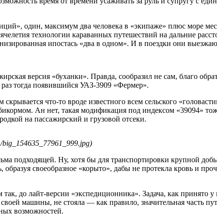
озможность время от времени усаживать за руль и супругу с еди
ий», один, максимум два человека в «экипаже» плюс море мест
ячелетия технологии караванных путешествий на дальние рассто
ханизированная ипостась «два в одном». И в поездки они выезжа
ирская версия «буханки». Правда, сообразил не сам, благо обра
к раз тогда появившийся УАЗ-3909 «Фермер».
м скрывается что-то вроде известного всем сельского «головасти
мбикормом. Ан нет, такая модификация под индексом «39094» то
одкой на пассажирский и грузовой отсеки.
961/big_154635_77961_999.jpg)
сьма подходящей. Ну, хотя бы для транспортировки крупной добы
ь, образуя своеобразное «корыто», дабы не протекла кровь и про
так, до лайт-версии «экспедиционника». Задача, как принято у
оей машины, не стояла — как правило, значительная часть путь
ных возможностей.