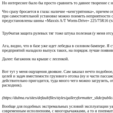
Но интереснее было бы просто сравнить то давнее творение с
Что сразу бросается в глаза: наличие «кенгурятника», причем
при самостоятельной установке можно поиметь неприятности 
предустановлены шины «Maxxis A/T Worm-Drive» 225/75R16 (така
Трубчатая защита рулевых тяг тоже штука полезная (у меня отс
Ага, видно, что в базе уже идет лебедка в силовом бампере. 
предприятий наладило выпуск таких, на порядок лучше появив
Далее: багажник на крыше с лесенкой.
Вот тут у меня ощущения двоякие. Сам заказал нечто подобное,
целей и задач вместимости грузового отсека (ну и части пасса
действительно пригодится, туда много чего можно загрузить, о
расходник).
(https://dubna.ru/sites/default/files/styles/galleryformatter_slide/pu
Вообще для подобных экстремальных условий эксплуатации уазо
современным исполнениям, с многорычажками, а то и пневматик