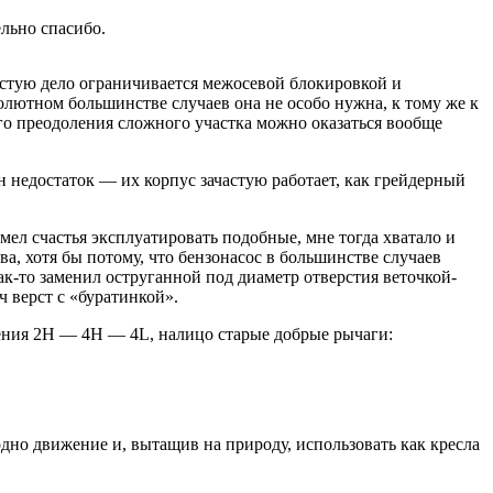
льно спасибо.
стую дело ограничивается межосевой блокировкой и
бсолютном большинстве случаев она не особо нужна, к тому же к
го преодоления сложного участка можно оказаться вообще
недостаток — их корпус зачастую работает, как грейдерный
мел счастья эксплуатировать подобные, мне тогда хватало и
а, хотя бы потому, что бензонасос в большинстве случаев
к-то заменил оструганной под диаметр отверстия веточкой-
ч верст с «буратинкой».
чения 2Н — 4H — 4L, налицо старые добрые рычаги:
одно движение и, вытащив на природу, использовать как кресла