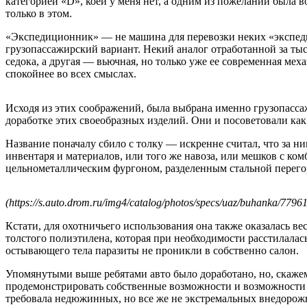
категорией «D», коей у меня нет, а одним из пожеланий была в
только в этом.
«Экспедиционник» — не машина для перевозки неких «экспедиц
грузопассажирский вариант. Некий аналог отработанной за тыс
седока, а другая — вьючная, но только уже ее современная ме
спокойнее во всех смыслах.
Исходя из этих соображений, была выбрана именно грузопассаж
доработке этих своеобразных изделий. Они и посоветовали ка
Название поначалу сбило с толку — искренне считал, что за ни
инвентаря и материалов, или того же навоза, или мешков с ко
цельнометаллическим фургоном, разделенным стальной перегор
(https://s.auto.drom.ru/img4/catalog/photos/specs/uaz/buhanka/77
Кстати, для охотничьего использования она также оказалась ве
толстого полиэтилена, которая при необходимости расстилалас
остывающего тела паразиты не проникли в собственно салон.
Упомянутыми выше ребятами авто было доработано, но, скажем 
продемонстрировать собственные возможности и возможности св
требовала недюжинных, но все же не экстремальных внедорож