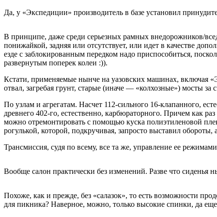
Да, у «Экспедиции» производитель в базе установил принудите
В принципе, даже среди серьезных рамных внедорожников/все
понижайкой, задняя или отсутствует, или идет в качестве допо
езде с заблокированным передком надо приспособиться, поско
развернутым поперек колеи :)).
Кстати, применяемые нынче на уазовских машинах, включая «Э
отвал, загребая грунт, старые (иначе — «колхозные») мосты за с
По узлам и агрегатам. Насчет 112-сильного 16-клапанного, ест
древнего 402-го, естественно, карбюраторного. Причем как ра
можно отремонтировать с помощью куска полиэтиленовой пленк
рогулькой, которой, подкручивая, запросто выставил обороты, а
Трансмиссия, судя по всему, все та же, управление ее режим
Вообще салон практически без изменений. Разве что сиденья 
Похоже, как и прежде, без «салазок», то есть возможности про
для пикника? Наверное, можно, только высокие спинки, да еще