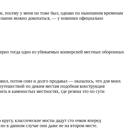
али, посему у меня он тоже был, однако по нынешним временам
желании можно докопаться, — у новинки официально
римерно тогда одно из убиваемых конверсией местных оборонных
овил, потом снял и долго продавал — оказалось, что для моих
х путешествий по диким местам подобная конструкция
ить в каменистых местностях, где резина это по сути
кругу, классические мосты дадут сто очков вперед
о в данном случае они даже не на втором месте.