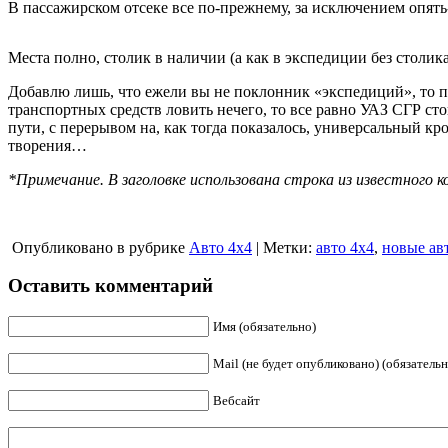
В пассажирском отсеке все по-прежнему, за исключением опять
Места полно, столик в наличии (а как в экспедиции без столи
Добавлю лишь, что ежели вы не поклонник «экспедиций», то по
транспортных средств ловить нечего, то все равно УАЗ СГР стои
пути, с перерывом на, как тогда показалось, универсальный кр
творения…
*Примечание. В заголовке использована строка из известного ко
Опубликовано в рубрике
Авто 4х4
| Метки:
авто 4х4
,
новые ав
Оставить комментарий
Имя (обязательно)
Mail (не будет опубликовано) (обязательн
Вебсайт