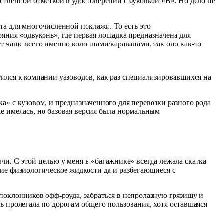
нственной отметкой в удостоверении с буковкой «B». Но дело не
а для многочисленной поклажи. То есть это
яния «одвуконь», где первая лошадка предназначена для
ют чаще всего именно колоннами/караванами, так оно как-то
тился к компании уазоводов, как раз специализировавшихся на
ка» с кузовом, и предназначенного для перевозки разного рода
же имелась, но базовая версия была нормальным
чи. С этой целью у меня в «багажнике» всегда лежала скатка
чие физиологическое жидкости да и разбегающиеся с
 поклонников офф-роуда, забраться в непролазную грязищу и
 пролегала по дорогам общего пользования, хотя оставшаяся