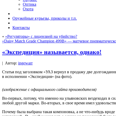
Оптика
Охота
Оружейные курьезы, приколы и т.п.
Контакты
«
«Регуляторы» с лицензией на убийство?
«Daisy Match Grade Champion 499B» — матчевое пневматическ
«Экспедиция» называется, однако!
|
Автор:
ingewarr
Статья под заголовком «УАЗ вернул в продажу две долгожданн
в исполнении «Экспедиция» (на фото).
(изображение с официального сайта производителя)
Во-первых, потому, что именно на ульяновских вездеходах в си
любой другой марки. Во-вторых, в свое время имел удовольств
Почему была выбрана такая компоновка, а не что-нибудь вроде 