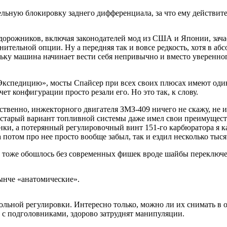
льную блокировку заднего дифференциала, за что ему действите
дорожников, включая законодателей мод из США и Японии, зача
лнительной опции. Ну а передняя так и вовсе редкость, хотя в а
льку машина начинает вести себя непривычно и вместо уверенно
кспедицию», мосты Спайсер при всех своих плюсах имеют один 
чет конфигурации просто резали его. Но это так, к слову.
ественно, инжекторного двигателя ЗМЗ-409 ничего не скажу, не и
з старый вариант топливной системы даже имел свои преимуществ
и, а потерянный регулировочный винт 151-го карбюратора я ка
 потом про нее просто вообще забыл, так и ездил несколько тыся
ами тоже обошлось без современных фишек вроде шайбы переклю
нынче «анатомические».
дольной регулировки. Интересно только, можно ли их снимать в 
 с подголовниками, здорово затруднят манипуляции.