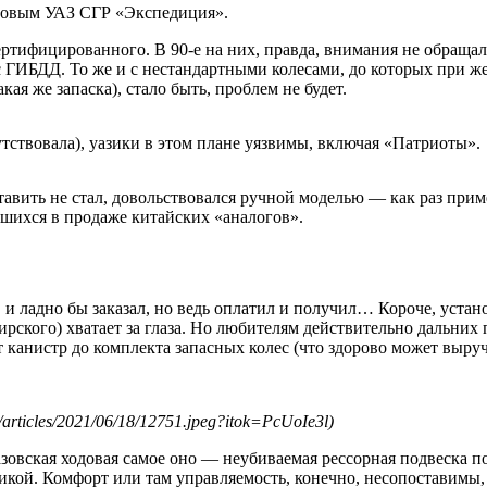
 новым УАЗ СГР «Экспедиция».
 сертифицированного. В 90-е на них, правда, внимания не обращ
с ГИБДД. То же и с нестандартными колесами, до которых при 
я же запаска), стало быть, проблем не будет.
утствовала), уазики в этом плане уязвимы, включая «Патриоты».
Я ставить не стал, довольствовался ручной моделью — как раз п
шихся в продаже китайских «аналогов».
 и ладно бы заказал, но ведь оплатил и получил… Короче, устан
жирского) хватает за глаза. Но любителям действительно дальни
т канистр до комплекта запасных колес (что здорово может выруч
blic/articles/2021/06/18/12751.jpeg?itok=PcUoIe3l)
вская ходовая самое оно — неубиваемая рессорная подвеска по 
ой. Комфорт или там управляемость, конечно, несопоставимы, н