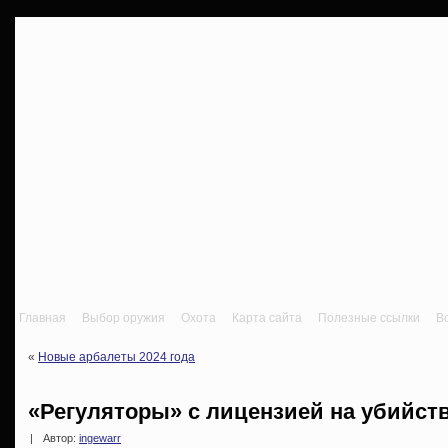
Главная
Выбор оружия
Охота
Карта сайта
Полезные ссылки
В
«
Новые арбалеты 2024 года
«Регуляторы» с лицензией на убийст
|
Автор:
ingewarr