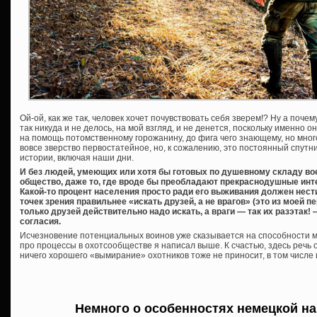
Ой-ой, как же так, человек хочет почувствовать себя зверем!? Ну а поче
так никуда и не делось, на мой взгляд, и не денется, поскольку именно 
на помощь потомственному горожанину, до фига чего знающему, но мног
вовсе зверство первостатейное, но, к сожалению, это постоянный спутн
истории, включая наши дни.
И без людей, умеющих или хотя бы готовых по душевному складу вое
общество, даже то, где вроде бы преобладают прекраснодушные ин
Какой-то процент населения просто ради его выживания должен нести 
точек зрения правильнее «искать друзей, а не врагов» (это из моей п
только друзей действительно надо искать, а враги — так их разэтак!
согласия.
Исчезновение потенциальных воинов уже сказывается на способности мн
про процессы в охотсообществе я написал выше. К счастью, здесь речь о
ничего хорошего «вымирание» охотников тоже не приносит, в том числе и
Немного о особенностях немецкой н