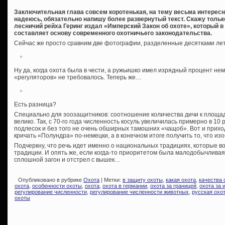
Заключительная глава совсем коротенькая, на тему весьма интересн
надеюсь, обязательно напишу более развернутый текст. Скажу только
лесничий рейха Геринг издал «Имперский Закон об охоте», который в 
составляет основу современного охотничьего законодательства.
Сейчас же просто сравним две фотографии, разделенные десятками лет.
Ну да, когда охота была в чести, а ружьишко имел изрядный процент не
«регуляторов» не требовалось. Теперь же…
Есть разница?
Специально для зоозащитников: соотношение количества дичи к площа
велико. Так, с 70-го года численность косуль увеличилась примерно в 10
подлесок и без того не очень обширных тамошних «чащоб». Вот и приходи
кричать «Полундра» по-немецки, а в конечном итоге получить то, что и
Подчеркну, что речь идет именно о национальных традициях, которые в
традиции. И опять же, если когда-то приоритетом была малодобычливая 
сплошной загон и отстрел с вышек…
Опубликовано в рубрике
Охота
| Метки:
в защиту охоты
,
какая охота
,
качества 
охота
,
особенности охоты
,
охота
,
охота в германии
,
охота за границей
,
охота за 
регулирование численности
,
регулирование численности животных
,
русская охо
охоты