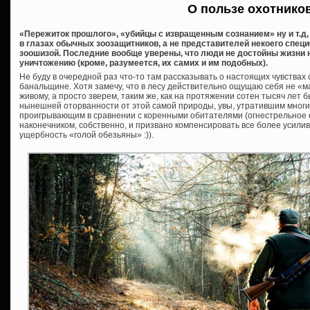
О пользе охотнико
«Пережиток прошлого», «убийцы с извращенным сознанием» ну и т.д, и
в глазах обычных зоозащитников, а не представителей некоего спец
зоошизой. Последние вообще уверены, что люди не достойны жизни 
уничтожению (кроме, разумеется, их самих и им подобных).
Не буду в очередной раз что-то там рассказывать о настоящих чувствах
банальщине. Хотя замечу, что в лесу действительно ощущаю себя не «м
живому, а просто зверем, таким же, как на протяжении сотен тысяч лет 
нынешней оторванности от этой самой природы, увы, утратившим многие
проигрывающим в сравнении с коренными обитателями (огнестрельное ор
наконечником, собственно, и призвано компенсировать все более усил
ущербность «голой обезьяны» :)).