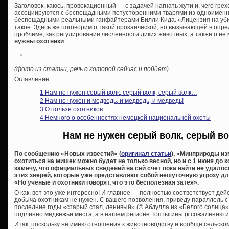
Заголовок, каюсь, провокационный — с задачей нагнать жути и, чего гре
ассоциируются с беспощадными потусторонними тварями из одноименно
беспощадными реальными ганфайтерами Билли Кида. «Лицензия на убий
такое. Здесь же поговорим о такой прозаической, но вызывающей в оп
проблеме, как регулирование численности диких животных, а также о н
нужны охотники
.
(фото из статьи, речь о которой сейчас и пойдет)
Оглавление
1
Нам не нужен серый волк, серый волк, серый волк…
2
Нам не нужен и медведь, и медведь, и медведь!
3
О пользе охотников
4
Немного о особенностях немецкой национальной охоты
Нам не нужен серый волк, серый в
По сообщению «Новых известий» (
оригинал статьи
), «Минприроды из
охотиться на мишек можно будет не только весной, но и с 1 июня до
замечу, что официальных сведений на сей счет пока найти не удалос
этих зверей, которые уже представляют собой нешуточную угрозу для
«Но ученые и охотники говорят, что это бесполезная затея».
О как, вот это уже интересно! И главное — полностью соответствует дей
добыча охотникам не нужен. С вашего позволения, приведу параллель с 
последние годы «старый стал, ленивый» (© Абдулла из «Белого солнца»)
подлинно медвежьи места, а в нашем регионе Топтыгины (к сожалению ил
Итак, поскольку не имею отношения к животноводству и вообще сельском