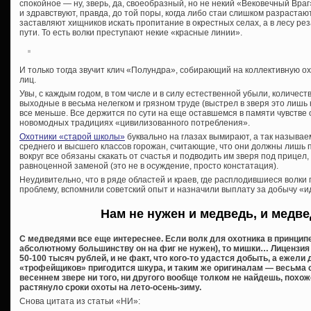
спокойное — ну, зверь, да, своеобразный, но не некий «Вековечный Вра
и здравствуют, правда, до той поры, когда либо стаи слишком разрастаю
заставляют хищников искать пропитание в окрестных селах, а в лесу ре
пути. То есть волки преступают некие «красные линии».
И только тогда звучит клич «Полундра», собирающий на коллективную о
лиц.
Увы, с каждым годом, в том числе и в силу естественной убыли, количе
выходные в весьма нелегком и грязном труде (выстрел в зверя это лиш
все меньше. Все держится по сути на еще оставшемся в памяти чувстве о
новомодных традициях «цивилизованного потребления».
Охотники «старой школы»
буквально на глазах вымирают, а так называе
среднего и высшего классов горожан, считающие, что они должны лишь пл
вокруг все обязаны скакать от счастья и подводить им зверя под прицел
равноценной заменой (это не в осуждение, просто констатация).
Неудивительно, что в ряде областей и краев, где расплодившиеся волки
проблему, вспомнили советский опыт и назначили выплату за добычу «и
Нам не нужен и медведь, и медве
С медведями все еще интереснее. Если волк для охотника в принципе
абсолютному большинству он на фиг не нужен), то мишки… Лицензия 
50-100 тысяч рублей, и не факт, что кого-то удастся добыть, а ежели
«трофейщиков» пригодится шкура, и таким же оригиналам — весьма с
весеннем звере ни того, ни другого вообще толком не найдешь, похо
растянуло сроки охоты на лето-осень-зиму.
Снова цитата из статьи «НИ»: