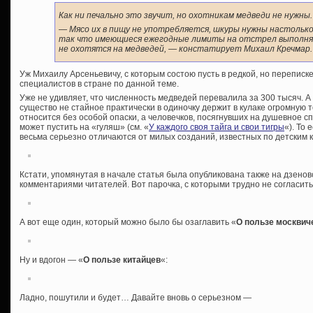
Как ни печально это звучит, но охотникам медведи не нужны.
— Мясо их в пищу не употребляется, шкуры нужны настолько
так что имеющиеся ежегодные лимиты на отстрел выполня
не охотятся на медведей
, — констатирует Михаил Кречмар.
Уж Михаилу Арсеньевичу, с которым состою пусть в редкой, но переписк
специалистов в стране по данной теме.
Уже не удивляет, что численность медведей перевалила за 300 тысяч. А 
существо не стайное практически в одиночку держит в кулаке огромную т
относится без особой опаски, а человечков, посягнувших на душевное с
может пустить на «гуляш» (см. «
У каждого своя тайга и свои тигры
«). То
весьма серьезно отличаются от милых созданий, известных по детским к
Кстати, упомянутая в начале статья была опубликована также на дзенов
комментариями читателей. Вот парочка, с которыми трудно не согласить
А вот еще один, который можно было бы озаглавить «
О пользе москвич
Ну и вдогон — «
О пользе китайцев
«:
Ладно, пошутили и будет… Давайте вновь о серьезном —