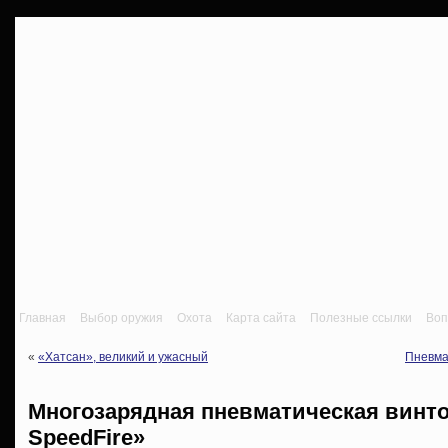
Главная
Выбор оружия
Охота
Карта сайта
Полезные ссылки
Воп
«
«Хатсан», великий и ужасный
Пневма
Многозарядная пневматическая винто
SpeedFire»