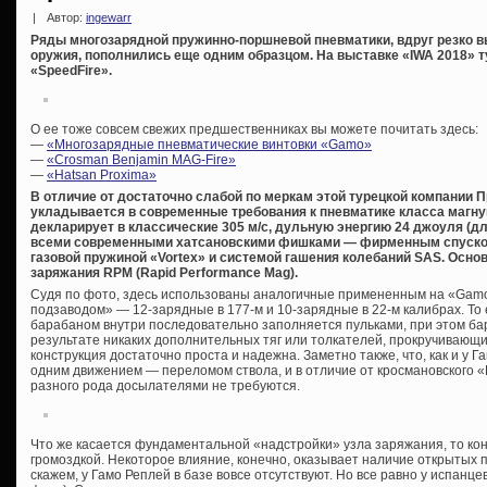
|
Автор:
ingewarr
Ряды многозарядной пружинно-поршневой пневматики, вдруг резко 
оружия, пополнились еще одним образцом. На выставке «IWA 2018» т
«SpeedFire».
О ее тоже совсем свежих предшественниках вы можете почитать здесь:
—
«Многозарядные пневматические винтовки «Gamo»
—
«Crosman Benjamin MAG-Fire»
—
«Hatsan Proxima»
В отличие от достаточно слабой по меркам этой турецкой компании 
укладывается в современные требования к пневматике класса магн
декларирует в классические 305 м/с, дульную энергию 24 джоуля (д
всеми современными хатсановскими фишками — фирменным спусковы
газовой пружиной «Vortex» и системой гашения колебаний SAS. Осно
заряжания RPM (Rapid Performance Mag).
Судя по фото, здесь использованы аналогичные примененным на «Gam
подзаводом» — 12-зарядные в 177-м и 10-зарядные в 22-м калибрах. То е
барабаном внутри последовательно заполняется пульками, при этом бар
результате никаких дополнительных тяг или толкателей, прокручивающи
конструкция достаточно проста и надежна. Заметно также, что, как и у 
одним движением — переломом ствола, и в отличие от кросмановского 
разного рода досылателями не требуются.
Что же касается фундаментальной «надстройки» узла заряжания, то ко
громоздкой. Некоторое влияние, конечно, оказывает наличие открытых 
скажем, у Гамо Реплей в базе вовсе отсутствуют. Но все равно у испанце