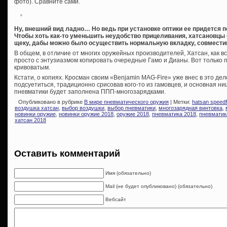
фото). Сравните сами.
Ну, внешний вид ладно… Но ведь при установке оптики ее придется 
Чтобы хоть как-то уменьшить неудобство прицеливания, хатсановцы
щеку, дабы можно было осуществить нормальную вкладку, совместив
В общем, в отличие от многих оружейных производителей, Хатсан, как вс
просто с энтузиазмом копировать очередные Гамо и Дианы. Вот только п
кривоватым.
Кстати, о копиях. Кросман своим «Benjamin MAG-Fire» уже внес в это де
подсуетиться, традиционно срисовав кого-то из гамовцев, и основная 
пневматики будет заполнена ППП-многозарядками.
Опубликовано в рубрике
В мире пневматического оружия
| Метки:
hatsan speedf
воздушка хатсан
,
выбор воздушки
,
выбор пневматики
,
многозарядная винтовка
,
новинки оружие
,
новинки оружие 2018
,
оружие 2018
,
пневматика 2018
,
пневматик
хатсан 2018
Оставить комментарий
Имя (обязательно)
Mail (не будет опубликовано) (обязательно)
Вебсайт