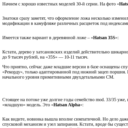
Начнем с хорошо известных моделей 30-й серии. На фото «
Hat
Знатоки сразу заметят, что оформление ложа несколько измени
модификации в камуфляже различных расцветок под индексам
Имеется также вариант в деревянной ложе – «
Hatsan 35S
»:
Кстати, дерево у хатсановских изделий действительно шикарно
до 9 тысяч рублей, на «35S» — 10-11 тысяч.
Что приятно, сейчас даже младшие версии в базе оснащены сп
«Рекорду», только адаптированной под нижний зацеп поршня. 
начального уровня примитивными двухдетальными СМ.
Стоящее на потоке уже долгие годы семейство mod. 33/35 уже, 
«младшую» модель. Это «
Hatsan Alpha
«:
Как видите, новинка вышла вполне симпатичной. Но дело даж
спусковой механизм и узел запирания. Кстати, вроде бы сущест