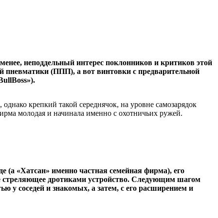
менее, неподдельный интерес поклонников и критиков этой
й пневматики (ППП), а вот винтовки с предварительной
ullBoss»).
, однако крепкий такой середнячок, на уровне самозарядок
 фирма молодая и начинала именно с охотничьих ружей.
е (а «Хатсан» именно частная семейная фирма), его
кое стреляющее дротиками устройство. Следующим шагом
ю у соседей и знакомых, а затем, с его расширением и