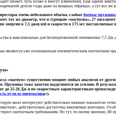
дает (может, чуть позже и внесут изменения). Еще одним замет
нареканий долгие годы даже на мощных образцах, а тут все же р
прессоры очень небольшого объема, слабые
боевые пружины
имеет тот же диаметр, что и турецкие «магнумы», 27 миллиме
 по энергии в 7,5 джоулей и скорости в 175 м/с поставляемы
ельства в максимальные для безлицензионной пневматики 7,5 Дж
орые являются уже полноценным пневматическим охотничьим ору
нум»
сса «магнум» существенно мощнее любых аналогов от других 
м. Пружины тоже заметно выделяются по усилию. В результат
ют до 25-26 Дж и по скоростным характеристикам превосход
сть пули из пневматики
»).
орую мало интересуют действительно важные показатели точнос
ермагнум», действительно достаточно вменяемые винтовки. Особе
твуют охотничьим требованиям. Но тут, по моему мнению, 80 пр