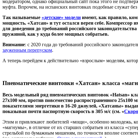
модератором, однако официальный сайт пока этого не подтверж
муфта. Впрочем, на испанских винтовках подобные служат без 
Так называемые
«детские» модели
имеют, как правило, ком
мощность. «Хатсан» и тут остался верен себе. Компрессор 
для доведения до требований российского законодательства
пружиной, как у куда более мощных собратьев.
Внимание
: с 2020 года до требований российского законодат
зауженным перепуском
.
А теперь перейдем к действительно «взрослым» моделям, кот
Пневматические винтовки «Хатсан» класса «маг
Весь модельный ряд пневматических винтовок «Hatsan» кла
27х100 мм, против повсеместно распространенного 25х100 м
показателями энергетики в 16-20 джоулей, «Хатсаны» выда
показывая почти паспортную скорость в 305 м/с (см. «
Скоро
Этим и привлекают любителей «мощи», особенно молодежь, кот
«магнумы», в отличие от их старших собратьев из класса «суп
стрельбой по бумажным мишеням, по точности вполне соответс