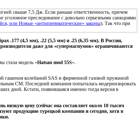
ергией свыше 7,5 Дж. Если раньше ответственность, причем
уже уголовное преследование с довольно серьезными санкциями
ейся, или Новые «антипневматические» законы
). Так что при
77 (4,5 мм), .22 (5,5 мм) и .25 (6,35 мм). В России,
производители даже для «супермагнумов» ограничиваются
ы стала модель «
Hatsan mod 55S
«.
мой гашения колебаний SAS и фирменной газовой пружиной
етальным СМ. Последний компания попыталась модернизировать
увших дней. Кстати, появившаяся именно тогда версия в
ь низкую цену (сейчас она составляет около 10 тысяч
изуют продукцию турецкой компании и сегодня, хотя в
ики.