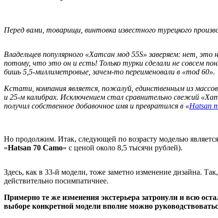
Перед вами, товарищи, винтовка известного турецкого произв
Владельцев популярного «Хатсан мод 55S» заверяем: нет, это
потому, что это он и есть! Только турки сделали не совсем по
бишь 5,5-миллиметровые, зачем-то переименовали в «mod 60».
Кстати, компания является, пожалуй, единственным из массов
и 25-м калибрах. Исключением стал сравнительно свежий «Хат
получил собственное добавочное имя и превратился в «
Hatsan m
Но продолжим. Итак, следующей по возрасту моделью является 
«
Hatsan 70 Camo
» с ценой около 8,5 тысячи рублей).
Здесь, как в 33-й модели, тоже заметно изменение дизайна. Та
действительно посимпатичнее.
Примерно те же изменения экстерьера затронули и всю оста
выборе конкретной модели вполне можно руководствоватьс