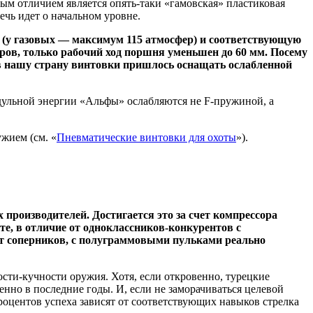
ным отличием является опять-таки «гамовская» пластиковая
ечь идет о начальном уровне.
(у газовых — максимум 115 атмосфер) и соответствующую
тров, только рабочий ход поршня уменьшен до 60 мм. Посему
е в нашу страну винтовки пришлось оснащать ослабленной
 дульной энергии «Альфы» ослабляются не F-пружиной, а
жием (см. «
Пневматические винтовки для охоты
»).
производителей. Достигается это за счет компрессора
е, в отличие от одноклассников-конкурентов с
ят соперников, с полуграммовыми пульками реально
ти-кучности оружия. Хотя, если откровенно, турецкие
нно в последние годы. И, если не заморачиваться целевой
оцентов успеха зависят от соответствующих навыков стрелка