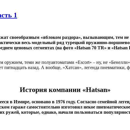
сть 1
ужат своеобразным «яблоком раздора», вызывающим, тем не 
рактически весь модельный ряд турецкой пружинно-поршнево
днем ценовых сегментах (на фото «Hatsan 70 TR» и «Hatsan B
м оружием, теми же полуавтоматами «Escort» – ну, не «Бенелли»
лет пятнадцать назад. А вообще, «Хатсан», легенда пневматики,
История компании «
Hatsan»
я в Измире, основано в 1976 году. Согласно семейной легенд
овском гараже самостоятельно изготовил некое пневматичес
х ружей, которые, однако, начали пользоваться популярность