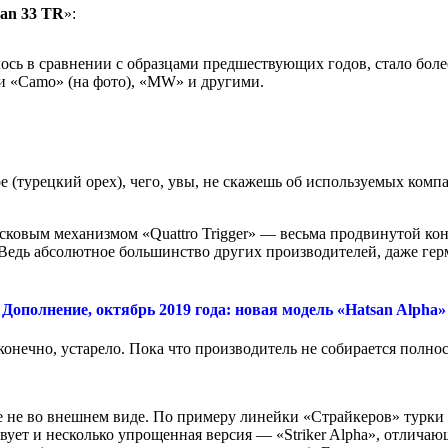
san 33 TR
»:
лось в сравнении с образцами предшествующих годов, стало бол
и «Camo» (на фото), «MW» и другими.
е (турецкий орех), чего, увы, не скажешь об используемых комп
усковым механизмом «Quattro Trigger» — весьма продвинутой к
Ведь абсолютное большинство других производителей, даже герм
Дополнение, октябрь 2019 года: новая модель «Hatsan Alpha»
конечно, устарело. Пока что производитель не собирается полно
е не во внешнем виде. По примеру линейки «Страйкеров» турки
вует и несколько упрощенная версия — «Striker Alpha», отличаю