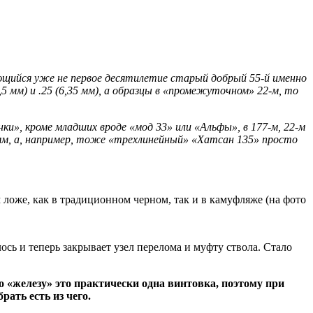
ающийся уже не первое десятилетие старый добрый 55-й именно
,5 мм) и .25 (6,35 мм), а образцы в «промежуточном» 22-м, то
и», кроме младших вроде «мод 33» или «Альфы», в 177-м, 22-м
2 мм, а, например, тоже «трехлинейный» «Хатсан 135» просто
 ложе, как в традиционном черном, так и в камуфляже (на фото
ось и теперь закрывает узел перелома и муфту ствола. Стало
 «железу» это практически одна винтовка, поэтому при
ать есть из чего.