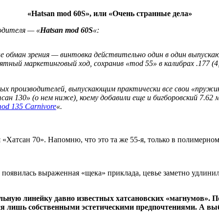
«Hatsan mod 60S», или «Очень странные дела»
одителя — «
Hatsan mod 60S
«:
 не обман зрения — винтовка действительно один в один выпуск
нятный маркетинговый ход, сохранив «mod 55» в калибрах .177 (4
ых производителей, выпускающим практически все свои «пружинк
сан 130» (о нем ниже), коему добавили еще и бигборовский 7.6
od 135 Carnivore
«.
«Хатсан 70». Напомню, что это та же 55-я, только в полимерном
к, появилась выраженная «щека» приклада, цевье заметно удлинил
льную линейку давно известных хатсановских «магнумов». По
я лишь собственными эстетическими предпочтениями. А выбр