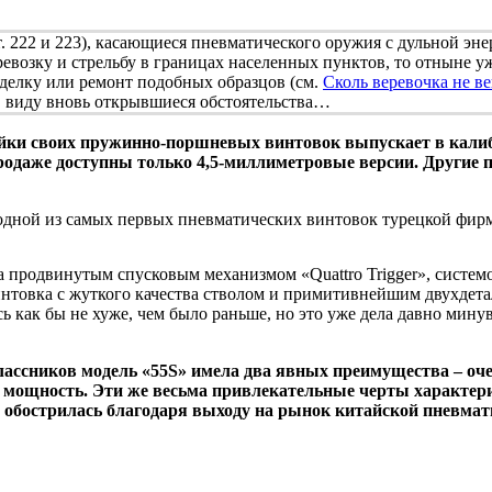
т. 222 и 223), касающиеся пневматического оружия с дульной эн
ревозку и стрельбу в границах населенных пунктов, то отныне 
еделку или ремонт подобных образцов (см.
Сколь веревочка не в
 в виду вновь открывшиеся обстоятельства…
и своих пружинно-поршневых винтовок выпускает в калибрах .1
родаже доступны только 4,5-миллиметровые версии. Другие 
, одной из самых первых пневматических винтовок турецкой фирм
а продвинутым спусковым механизмом «Quattro Trigger», систе
я винтовка с жуткого качества стволом и примитивнейшим двухд
ось как бы не хуже, чем было раньше, но это уже дела давно мин
ссников модель «55S» имела два явных преимущества – очен
ую мощность. Эти же весьма привлекательные черты характер
 обострилась благодаря выходу на рынок китайской пневмат