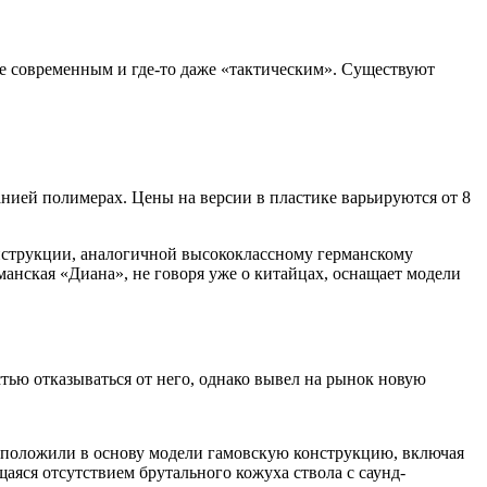
ее современным и где-то даже «тактическим». Существуют
анией полимерах. Цены на версии в пластике варьируются от 8
онструкции, аналогичной высококлассному германскому
анская «Диана», не говоря уже о китайцах, оснащает модели
стью отказываться от него, однако вывел на рынок новую
 положили в основу модели гамовскую конструкцию, включая
щаяся отсутствием брутального кожуха ствола с саунд-