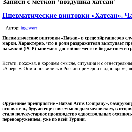
Записи с меткой ‘воздушка хатсан’
Пневматические винтовки «Хатсан». Ча
|
Автор:
ingewarr
Пневматические винтовки «Hatsan» в среде эйрганнеров сл
марки. Характерно, что в роли раздражителя выступает п
накачкой (PCP) занимают достойное место в бюджетном и сре
Кстати, похожая, в хорошем смысле, ситуация и с огнестрельны
«Stoeger». Они и появились в России примерно в одно время, 
Оружейное предприятие «Hatsan Arms Company», базирующеес
основатель, будучи еще совсем молодым человеком, в отц
стало полукустарное производство одноствольных охотничьи
перевооружением, уже по всей Турции.