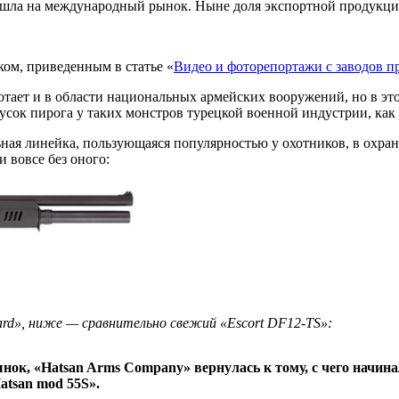
шла на международный рынок. Ныне доля экспортной продукции с
ом, приведенным в статье «
Видео и фоторепортажи с заводов п
отает и в области национальных армейских вооружений, но в это
 кусок пирога у таких монстров турецкой военной индустрии, к
ная линейка, пользующаяся популярностью у охотников, в охран
 вовсе без оного:
ard», ниже — сравнительно свежий «Escort DF12-TS»:
нок, «Hatsan Arms Company» вернулась к тому, с чего начина
tsan mod 55S».