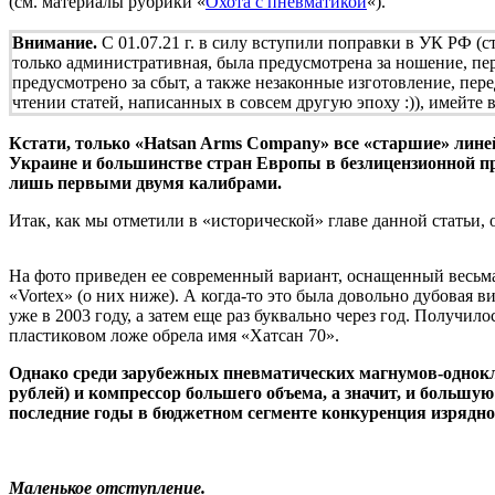
(см. материалы рубрики «
Охота с пневматикой
«).
Внимание.
С 01.07.21 г. в силу вступили поправки в УК РФ (с
только административная, была предусмотрена за ношение, пе
предусмотрено за сбыт, а также незаконные изготовление, пер
чтении статей, написанных в совсем другую эпоху :)), имейте
Кстати, только «Hatsan Arms Company» все «старшие» линейк
Украине и большинстве стран Европы в безлицензионной п
лишь первыми двумя калибрами.
Итак, как мы отметили в «исторической» главе данной статьи
На фото приведен ее современный вариант, оснащенный весьм
«Vortex» (о них ниже). А когда-то это была довольно дубова
уже в 2003 году, а затем еще раз буквально через год. Получил
пластиковом ложе обрела имя «Хатсан 70».
Однако среди зарубежных пневматических магнумов-однокла
рублей) и компрессор большего объема, а значит, и больш
последние годы в бюджетном сегменте конкуренция изрядно
Маленькое отступление.