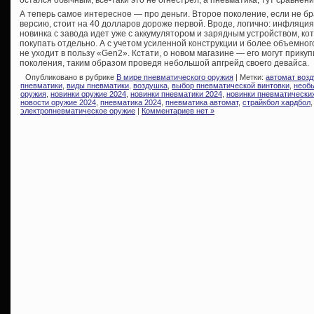
остался обычным, все-таки это не огнестрел, а пневматика, тут сравнен
А теперь самое интересное — про деньги. Второе поколение, если не 
версию, стоит на 40 долларов дороже первой. Вроде, логично: инфляция,
новинка с завода идет уже с аккумулятором и зарядным устройством, 
покупать отдельно. А с учетом усиленной конструкции и более объемного
не уходит в пользу «Gen2». Кстати, о новом магазине — его могут прику
поколения, таким образом проведя небольшой апгрейд своего девайса.
Опубликовано в рубрике
В мире пневматического оружия
| Метки:
автомат воз
пневматики
,
виды пневматики
,
воздушка
,
выбор пневматической винтовки
,
необ
оружия
,
новинки оружие 2024
,
новинки пневматики 2024
,
новинки пневматических
новости оружие 2024
,
пневматика 2024
,
пневматика автомат
,
страйкбол хардбол
электропневматическое оружие
|
Комментариев нет »