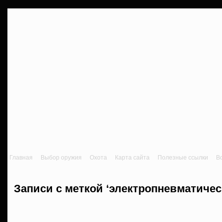
Главная
Выбор оружия
Охота
Карта сайта
Полезные ссылки
В
Записи с меткой ‘электропневматичес