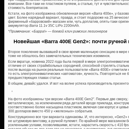
компании. Все-таки не пластиком пуляем, а сталью, тут и чувствительн
стоимость боеприпасов.
Кстати, на фото изображена обновленная версия «
Barra
400e», у базов
цвет. Более нарядный вариант, правда, и стоит подороже на 25 вечнозел
фирменный «барровский» магазин или, чуть доплатив, опять-таки ориги
аккумулятор
Barra
11.1v 35C LiPo 2200mAh.
*Примечание: «Барра!» — боевой клич римских легионеров
Новейшая «Barra 400E Gen2»: почти ручной
Второе поколение вызвавшей в свое время маленькую сенсацию в мире 
тоже не обошлось без замечательных технических изюминок.
Если вкратце, новинка 2022 года была первой в мире электропневматичес
отличие от своих страйкбольных сородичей, способной стрелять стальн
после выхода на рынок реальные пользователи «
Barra
400E» отметили 
то есть электропневматических «автоматов», кучность. Повторяться не
предшествующих главах статьи.
В общем, девайс удался. И вот на волне успеха производитель презенто
На фото изображены три версии «
Barra
400E Gen2″. Первые две сверху,
металлическую, за исключением ряда деталей вроде приклада, конструк
соответственно более насыщена пластиком, включая сам корпус и цевье
300 долларов вместо 450 у «железных» собратьев.
Конструкционно все три варианта одинаковы. И, что интересно, «Gen2
не штурмовую винтовку, а ручной пулемет. По крайней мере магазином б
усиленными узлами, позволившими, кстати, нарастить скорость с 410 fps д