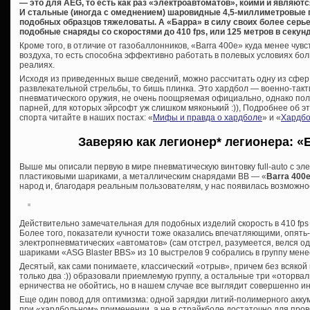
— это для AEG, то есть как раз «электроавтоматов», коими и являют
И стальные (иногда с омеднением) шаровидные 4,5-миллиметровые п
подобных образцов тяжеловаты. А «Барра» в силу своих более серь
подобные снаряды со скоростями до 410 fps, или 125 метров в секунд
Кроме того, в отличие от газобаллонников, «Barra 400e» куда менее чу
воздуха, то есть способна эффективно работать в полевых условиях бо
реалиях.
Исходя из приведенных выше сведений, можно рассчитать одну из сфер 
развлекательной стрельбы, то бишь плинка. Это хардбол — военно-такт
пневматического оружия, не очень поощряемая официально, однако по
парней, для которых эйрсофт уж слишком мяконький :)), Подробнее об 
спорта читайте в наших постах: «
Мифы и правда о хардболе
» и «
Хардбо
Заверяю как легионер* легионера: «
Выше мы описали первую в мире пневматическую винтовку full-auto с эл
пластиковыми шариками, а металлическим снарядами ВВ — «
Barra 400
народ и, благодаря реальным пользователям, у нас появилась возможно
Действительно замечательная для подобных изделий скорость в 410 fps 
Более того, показатели кучности тоже оказались впечатляющими, опять-
электропневматических «автоматов» (сам отстрел, разумеется, велся од
шариками «ASG Blaster BBS» из 10 выстрелов 9 собрались в группу мене
Десятый, как сами понимаете, классический «отрыв», причем без всякой 
только два :)) образовали приемлемую группу, а остальные три «оторвалис
ерничества не обойтись, но в нашем случае все выглядит совершенно ин
Еще один повод для оптимизма: одной зарядки литий-полимерного аккум
при «хардбольном» применении, а не в страйкболе достаточно для про