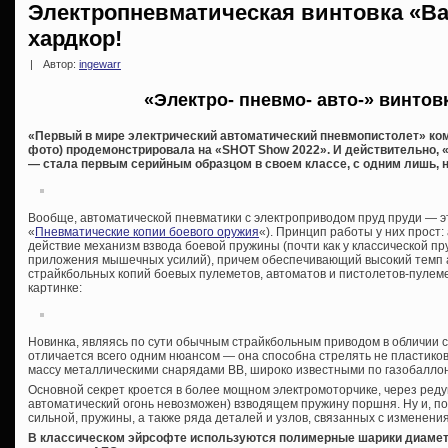
Электропневматическая винтовка «Ba
хардкор!
|
Автор:
ingewarr
«Электро- пневмо- авто-» винтовк
«Первый в мире электрический автоматический пневмопистолет» комп
фото) продемонстрировала на «SHOT Show 2022». И действительно, 
— стала первым серийным образцом в своем классе, с одним лишь
Вообще, автоматической пневматики с электроприводом пруд пруди — эт
«
Пневматические копии боевого оружия
«). Принцип работы у них прост:
действие механизм взвода боевой пружины (почти как у классической п
приложения мышечных усилий), причем обеспечивающий высокий темп 
страйкбольных копий боевых пулеметов, автоматов и пистолетов-пулеме
картинке:
Новинка, являясь по сути обычным страйкбольным приводом в обличии 
отличается всего одним нюансом — она способна стрелять не пласти
массу металлическими снарядами ВВ, широко известными по газобалло
Основной секрет кроется в более мощном электромоторчике, через реду
автоматический огонь невозможен) взводящем пружину поршня. Ну и, по
сильной, пружины, а также ряда деталей и узлов, связанных с изменения
В классическом эйрсофте используются полимерные шарики диаметро