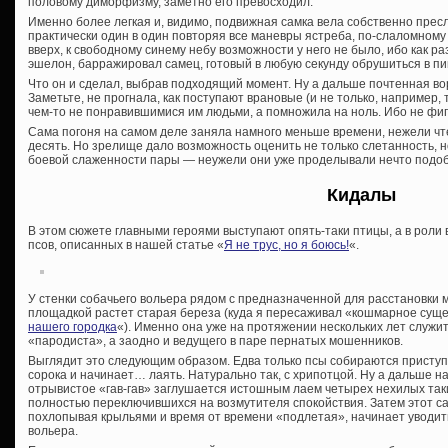
половому диморфизму, заметно его превосходил.
Именно более легкая и, видимо, подвижная самка вела собственно прес
практически один в один повторяя все маневры ястреба, по-слаломному
вверх, к свободному синему небу возможности у него не было, ибо как ра
эшелон, барражировал самец, готовый в любую секунду обрушиться в пи
Что он и сделал, выбрав подходящий момент. Ну а дальше почтенная во
Заметьте, не прогнала, как поступают врановые (и не только, например,
чем-то не понравившимися им людьми, а помножила на ноль. Ибо не фи
Сама погоня на самом деле заняла намного меньше времени, нежели чт
десять. Но зрелище дало возможность оценить не только слетанность, н
боевой слаженности пары — неужели они уже проделывали нечто подо
Кидалы
В этом сюжете главными героями выступают опять-таки птицы, а в рол
псов, описанных в нашей статье «
Я не трус, но я боюсь!
«.
У стенки собачьего вольера рядом с предназначенной для расстановки 
площадкой растет старая береза (куда я пересаживал «кошмарное сущес
нашего городка
«). Именно она уже на протяжении нескольких лет служи
«пародиста», а заодно и ведущего в паре пернатых мошенников.
Выглядит это следующим образом. Едва только псы собираются приступи
сорока и начинает… лаять. Натурально так, с хрипотцой. Ну а дальше н
отрывистое «гав-гав» заглушается истошным лаем четырех нехилых таки
полностью переключившихся на возмутителя спокойствия. Затем этот са
похлопывая крыльями и время от времени «подлетая», начинает уводит
вольера.