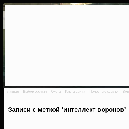
Главная
Выбор оружия
Охота
Карта сайта
Полезные ссылки
Воп
Записи с меткой ‘интеллект воронов’