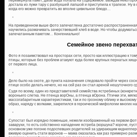
перевернула пакет, дабы вода попала на содержимое. Выждав некоторое 
достала из лужи тару с разбухшей лапшой и приступила к трапезе. Ну в 
когда его можно превратить во вполне цивильное блюдо…
На приведенном выше фото запечатлена достаточно распространенная с
научились размачивать зачерствевший хлеб в воде. Но чтобы додумать
запечатанным пакетом… Конгениально!
Семейное звено перехва
Фото я позаимствовал на просторах сети, просто как иллюстрацию к том
птицы, которые без проблем атакуют куда более крупных пернатых хищни
от первого лица.
Дело было на охоте, до пункта назначения следовало пройти через сосн
птице особо делать нечего, но на сей раз он стал ареной нешуточного с
Судя по всему, один из представителей семейства ястребиных (конкрет
вороньего слетка. Не птенца ворОны, а птенца вОрона. Птички эти, мягко
массогабаритным характеристикам, так и по грозному облику и высокому
образ, наряду с волками, закрепился в героической мифологии многих н
Супостат был изрядно поменьше, нежели изображенный на первом фото 
заварухи, то есть собственно нападение ястреба (коршуна? короче, пусть
основном уже погоню подоспевших родителей за удирающим киднеппером
вживую оценить стати воронов — мама оказалась как раз примерно разме