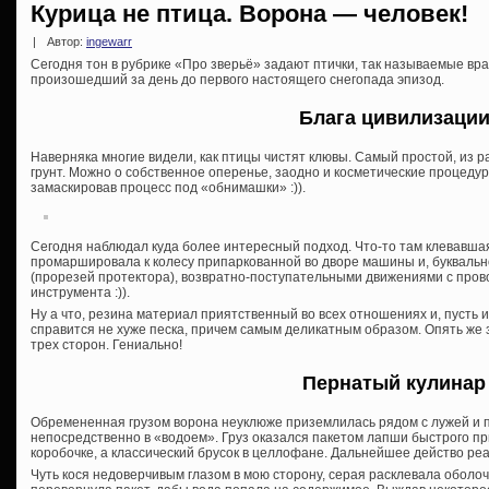
Курица не птица. Ворона — человек!
|
Автор:
ingewarr
Сегодня тон в рубрике «Про зверьё» задают птички, так называемые вра
произошедший за день до первого настоящего снегопада эпизод.
Блага цивилизаци
Наверняка многие видели, как птицы чистят клювы. Самый простой, из р
грунт. Можно о собственное оперенье, заодно и косметические процедур
замаскировав процесс под «обнимашки» :)).
Сегодня наблюдал куда более интересный подход. Что-то там клевавшая
промаршировала к колесу припаркованной во дворе машины и, буквально
(прорезей протектора), возвратно-поступательными движениями с пров
инструмента :)).
Ну а что, резина материал приятственный во всех отношениях и, пусть 
справится не хуже песка, причем самым деликатным образом. Опять же 
трех сторон. Гениально!
Пернатый кулинар
Обремененная грузом ворона неуклюже приземлилась рядом с лужей и 
непосредственно в «водоем». Груз оказался пакетом лапши быстрого пр
коробочке, а классический брусок в целлофане. Дальнейшее действо ре
Чуть кося недоверчивым глазом в мою сторону, серая расклевала оболочку