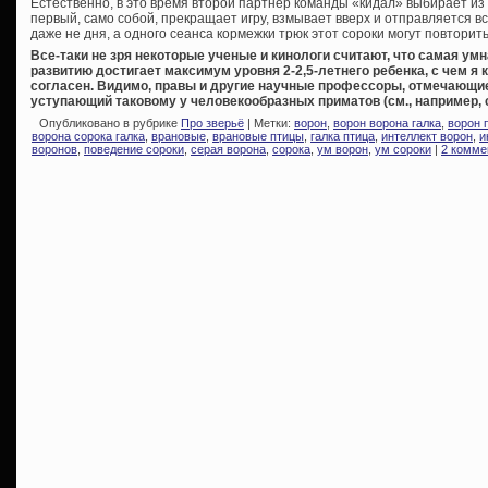
Естественно, в это время второй партнер команды «кидал» выбирает из м
первый, само собой, прекращает игру, взмывает вверх и отправляется в
даже не дня, а одного сеанса кормежки трюк этот сороки могут повторить
Все-таки не зря некоторые ученые и кинологи считают, что самая ум
развитию достигает максимум уровня 2-2,5-летнего ребенка, с чем я
согласен. Видимо, правы и другие научные профессоры, отмечающи
уступающий таковому у человекообразных приматов (см., например, 
Опубликовано в рубрике
Про зверьё
| Метки:
ворон
,
ворон ворона галка
,
ворон 
ворона сорока галка
,
врановые
,
врановые птицы
,
галка птица
,
интеллект ворон
,
и
воронов
,
поведение сороки
,
серая ворона
,
сорока
,
ум ворон
,
ум сороки
|
2 комме