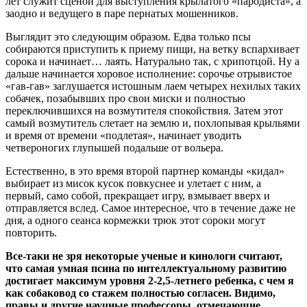
лет служит сценой для выступления крылатого «пародиста», а
заодно и ведущего в паре пернатых мошенников.
Выглядит это следующим образом. Едва только псы
собираются приступить к приему пищи, на ветку вспархивает
сорока и начинает… лаять. Натурально так, с хрипотцой. Ну а
дальше начинается хоровое исполнение: сорочье отрывистое
«гав-гав» заглушается истошным лаем четырех нехилых таких
собачек, позабывших про свои миски и полностью
переключившихся на возмутителя спокойствия. Затем этот
самый возмутитель слетает на землю и, похлопывая крыльями
и время от времени «подлетая», начинает уводить
четвероногих глупышей подальше от вольера.
Естественно, в это время второй партнер команды «кидал»
выбирает из мисок кусок повкуснее и улетает с ним, а
первый, само собой, прекращает игру, взмывает вверх и
отправляется вслед. Самое интересное, что в течение даже не
дня, а одного сеанса кормежки трюк этот сороки могут
повторить.
Все-таки не зря некоторые ученые и кинологи считают,
что самая умная псина по интеллектуальному развитию
достигает максимум уровня 2-2,5-летнего ребенка, с чем я
как собаковод со стажем полностью согласен. Видимо,
правы и другие научные профессоры, отмечающие