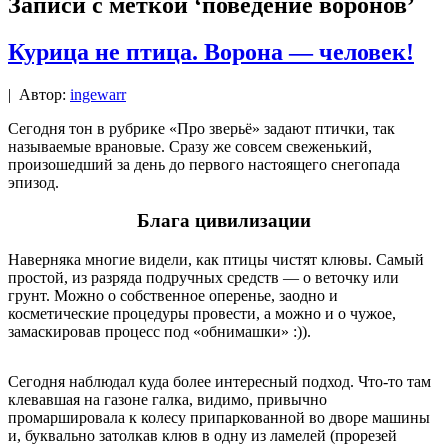
Записи с меткой ‘поведение воронов’
Курица не птица. Ворона — человек!
|
Автор:
ingewarr
Сегодня тон в рубрике «Про зверьё» задают птички, так
называемые врановые. Сразу же совсем свеженький,
произошедший за день до первого настоящего снегопада
эпизод.
Блага цивилизации
Наверняка многие видели, как птицы чистят клювы. Самый
простой, из разряда подручных средств — о веточку или
грунт. Можно о собственное оперенье, заодно и
косметические процедуры провести, а можно и о чужое,
замаскировав процесс под «обнимашки» :)).
Сегодня наблюдал куда более интересный подход. Что-то там
клевавшая на газоне галка, видимо, привычно
промаршировала к колесу припаркованной во дворе машины
и, буквально затолкав клюв в одну из ламелей (прорезей