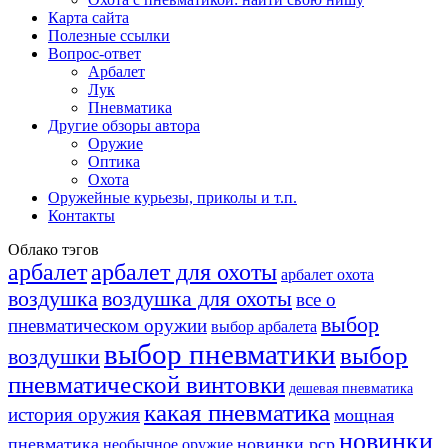
Карта сайта
Полезные ссылки
Вопрос-ответ
Арбалет
Лук
Пневматика
Другие обзоры автора
Оружие
Оптика
Охота
Оружейные курьезы, приколы и т.п.
Контакты
Облако тэгов
арбалет
арбалет для охоты
арбалет охота
воздушка
воздушка для охоты
все о
выбор
пневматическом оружии
выбор арбалета
выбор пневматики
выбор
воздушки
пневматической винтовки
дешевая пневматика
какая пневматика
история оружия
мощная
новинки
пневматика
новинки pcp
необычное оружие