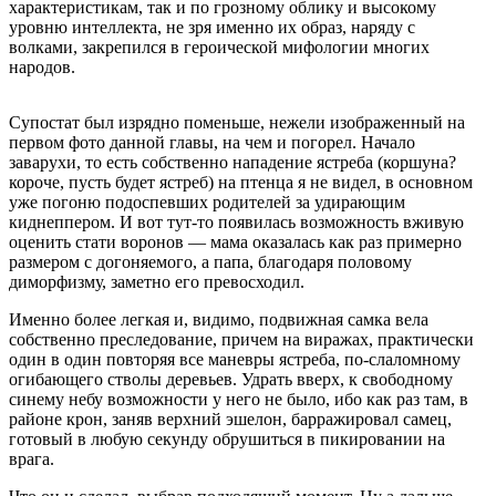
характеристикам, так и по грозному облику и высокому
уровню интеллекта, не зря именно их образ, наряду с
волками, закрепился в героической мифологии многих
народов.
Супостат был изрядно поменьше, нежели изображенный на
первом фото данной главы, на чем и погорел. Начало
заварухи, то есть собственно нападение ястреба (коршуна?
короче, пусть будет ястреб) на птенца я не видел, в основном
уже погоню подоспевших родителей за удирающим
киднеппером. И вот тут-то появилась возможность вживую
оценить стати воронов — мама оказалась как раз примерно
размером с догоняемого, а папа, благодаря половому
диморфизму, заметно его превосходил.
Именно более легкая и, видимо, подвижная самка вела
собственно преследование, причем на виражах, практически
один в один повторяя все маневры ястреба, по-слаломному
огибающего стволы деревьев. Удрать вверх, к свободному
синему небу возможности у него не было, ибо как раз там, в
районе крон, заняв верхний эшелон, барражировал самец,
готовый в любую секунду обрушиться в пикировании на
врага.