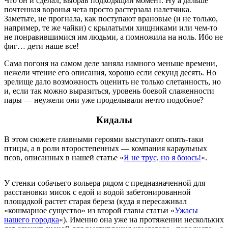
Что он и сделал, выбрав подходящий момент. Ну а дальше
почтенная воронья чета просто растерзала налетчика.
Заметьте, не прогнала, как поступают врановые (и не только,
например, те же чайки) с крылатыми хищниками или чем-то
не понравившимися им людьми, а помножила на ноль. Ибо не
фиг… дети наше все!
Сама погоня на самом деле заняла намного меньше времени,
нежели чтение его описания, хорошо если секунд десять. Но
зрелище дало возможность оценить не только слетанность, но
и, если так можно выразиться, уровень боевой слаженности
пары — неужели они уже проделывали нечто подобное?
Кидалы
В этом сюжете главными героями выступают опять-таки
птицы, а в роли второстепенных — компания караульных
псов, описанных в нашей статье «
Я не трус, но я боюсь!
«.
У стенки собачьего вольера рядом с предназначенной для
расстановки мисок с едой и водой забетонированной
площадкой растет старая береза (куда я пересаживал
«кошмарное существо» из второй главы статьи «
Ужасы
нашего городка
«). Именно она уже на протяжении нескольких