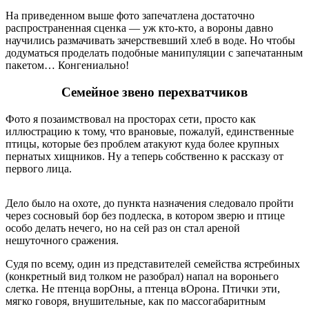
На приведенном выше фото запечатлена достаточно
распространенная сценка — уж кто-кто, а вороны давно
научились размачивать зачерствевший хлеб в воде. Но чтобы
додуматься проделать подобные манипуляции с запечатанным
пакетом… Конгениально!
Семейное звено перехватчиков
Фото я позаимствовал на просторах сети, просто как
иллюстрацию к тому, что врановые, пожалуй, единственные
птицы, которые без проблем атакуют куда более крупных
пернатых хищников. Ну а теперь собственно к рассказу от
первого лица.
Дело было на охоте, до пункта назначения следовало пройти
через сосновый бор без подлеска, в котором зверю и птице
особо делать нечего, но на сей раз он стал ареной
нешуточного сражения.
Судя по всему, один из представителей семейства ястребиных
(конкретный вид толком не разобрал) напал на вороньего
слетка. Не птенца ворОны, а птенца вОрона. Птички эти,
мягко говоря, внушительные, как по массогабаритным