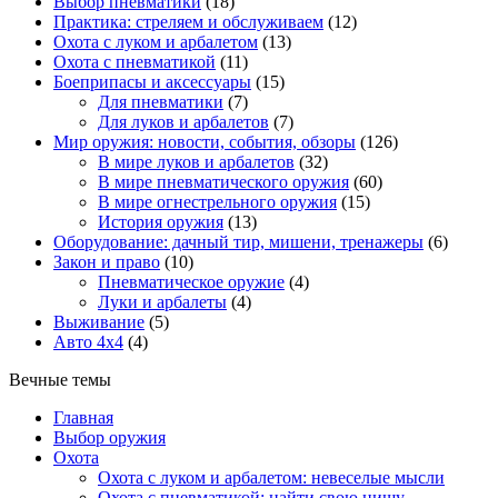
Выбор пневматики
(18)
Практика: стреляем и обслуживаем
(12)
Охота с луком и арбалетом
(13)
Охота с пневматикой
(11)
Боеприпасы и аксессуары
(15)
Для пневматики
(7)
Для луков и арбалетов
(7)
Мир оружия: новости, события, обзоры
(126)
В мире луков и арбалетов
(32)
В мире пневматического оружия
(60)
В мире огнестрельного оружия
(15)
История оружия
(13)
Оборудование: дачный тир, мишени, тренажеры
(6)
Закон и право
(10)
Пневматическое оружие
(4)
Луки и арбалеты
(4)
Выживание
(5)
Авто 4х4
(4)
Вечные темы
Главная
Выбор оружия
Охота
Охота с луком и арбалетом: невеселые мысли
Охота с пневматикой: найти свою нишу