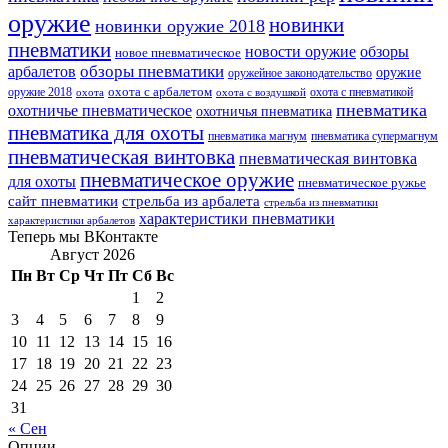
оружие
новинки
новинки оружие 2018
пневматики
новости оружие
обзоры
новое пневматическое
обзоры пневматики
арбалетов
оружие
оружейное законодательство
оружие 2018
охота с арбалетом
охота с пневматикой
охота
охота с воздушкой
пневматика
охотничье пневматическое
охотничья пневматика
пневматика для охоты
пневматика магнум
пневматика супермагнум
пневматическая винтовка
пневматическая винтовка
пневматическое оружие
для охоты
пневматическое ружье
сайт пневматики
стрельба из арбалета
стрельба из пневматики
характеристики пневматики
характеристики арбалетов
Теперь мы ВКонтакте
Август 2026
Пн
Вт
Ср
Чт
Пт
Сб
Вс
1
2
3
4
5
6
7
8
9
10
11
12
13
14
15
16
17
18
19
20
21
22
23
24
25
26
27
28
29
30
31
« Сен
Опции