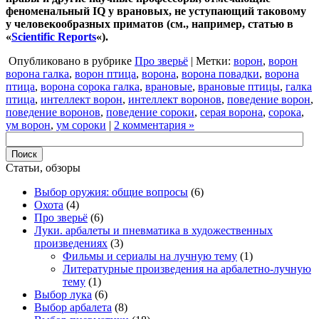
феноменальный IQ у врановых, не уступающий таковому
у человекообразных приматов (см., например, статью в
«
Scientific Reports
«).
Опубликовано в рубрике
Про зверьё
| Метки:
ворон
,
ворон
ворона галка
,
ворон птица
,
ворона
,
ворона повадки
,
ворона
птица
,
ворона сорока галка
,
врановые
,
врановые птицы
,
галка
птица
,
интеллект ворон
,
интеллект воронов
,
поведение ворон
,
поведение воронов
,
поведение сороки
,
серая ворона
,
сорока
,
ум ворон
,
ум сороки
|
2 комментария »
Статьи, обзоры
Выбор оружия: общие вопросы
(6)
Охота
(4)
Про зверьё
(6)
Луки. арбалеты и пневматика в художественных
произведениях
(3)
Фильмы и сериалы на лучную тему
(1)
Литературные произведения на арбалетно-лучную
тему
(1)
Выбор лука
(6)
Выбор арбалета
(8)