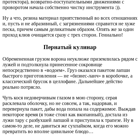
протектора), возвратно-поступательными движениями с
проворотом начала собственно чистку инструмента :)).
Ну а что, резина материал приятственный во всех отношениях
и, пусть и не абразивный, с загрязнениями справится не хуже
песка, причем самым деликатным образом. Опять же за один
проход клюв очищается сразу с трех сторон. Гениально!
Пернатый кулинар
Обремененная грузом ворона неуклюже приземлилась рядом с
лужей и подтолкнула принесенное сокровище
непосредственно в «водоем». Груз оказался пакетом лапши
быстрого приготовления — не «бизнес-ланч» в коробочке, а
классический брусок в целлофане. Дальнейшее действо
реально потрясло.
Чуть кося недоверчивым глазом в мою сторону, серая
расклевала оболочку, но не совсем, а так, надорвав, и
перевернула пакет, дабы вода попала на содержимое. Выждав
некоторое время (я тоже стоял как вкопанный), достала из
лужи тару с разбухшей лапшой и приступила к трапезе. Ну в
самом-то деле, не давиться же сухпайком, когда его можно
превратить во вполне цивильное блюдо…