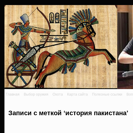
Главная
Выбор оружия
Охота
Карта сайта
Полезные ссылки
Воп
Записи с меткой ‘история пакистана’