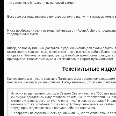
…и заплечные (справа — из воловьей замши):
Есть еще устанавливаемые непосредственно на лук — так называемые
Ниже изображена одна из моделей кивера от «Acorp Archery», предназн
традиционных луков.
Кивер, по моему мнению, достаточно удобен именно для охоты с луком, 
стрел вполне хватает, даже с избытком — это все же не война. Единст
от оружия. Поэтому лучше пристрелку и вообще тренировки проводить с 
приводились к нормальному бою исключительно с примкнутым штыком.
Текстильные изде
Как говорилось в начале статьи, с Пакистаном мы в основном связываем 
потрясающие ковры ручной работы. Неудивительно, что эти направлени
История возделывания хлопка в Старом Свете началась 7000 лет на
как вы уже догадались, существовавшей именно на территории нынешн
которого и ныне красуется куст хлопчатника) и северо-западной Индии
немного похоже: штаб-квартира «Acorp Archery» находится на Kashmi
откуда происходит название популярнейшего кашемира.
С поправкой на современность добавим лишь, что текстиль это не тол