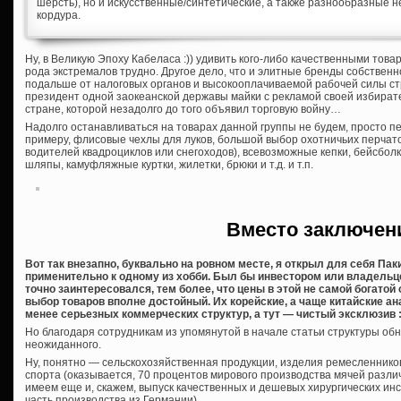
шерсть), но и искусственные/синтетические, а также разнообразные н
кордура.
Ну, в Великую Эпоху Кабеласа :)) удивить кого-либо качественными това
рода экстремалов трудно. Другое дело, что и элитные бренды собствен
подальше от налоговых органов и высокооплачиваемой рабочей силы с
президент одной заокеанской державы майки с рекламой своей избират
стране, которой незадолго до того объявил торговую войну…
Надолго останавливаться на товарах данной группы не будем, просто пе
примеру, флисовые чехлы для луков, большой выбор охотничьих перчато
водителей квадроциклов или снегоходов), всевозможные кепки, бейсбол
шляпы, камуфляжные куртки, жилетки, брюки и т.д. и т.п.
Вместо заключен
Вот так внезапно, буквально на ровном месте, я открыл для себя Пак
применительно к одному из хобби. Был бы инвестором или владельц
точно заинтересовался, тем более, что цены в этой не самой богатой
выбор товаров вполне достойный. Их корейские, а чаще китайские ан
менее серьезных коммерческих структур, а тут — чистый эксклюзив :)
Но благодаря сотрудникам из упомянутой в начале статьи структуры об
неожиданного.
Ну, понятно — сельскохозяйственная продукции, изделия ремесленников,
спорта (оказывается, 70 процентов мирового производства мячей разли
имеем еще и, скажем, выпуск качественных и дешевых хирургических и
часть производства из Германии).