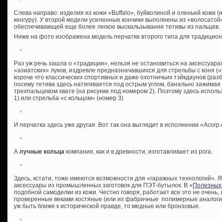
Слева направо: изделия из кожи «Buffalo», буйволиной и оленьей кожи (
кенгуру). У второй модели усиленные кончики выполнены из «волосатой
обеспечивающей еще более легкое выскальзывание тетивы из пальцев.
Ниже на фото изображена модель перчатки второго типа для традицион
Раз уж речь зашла о «традиции», нельзя не остановиться на аксессуар
«азиатских» луков, издревле предназначавшихся для стрельбы с коня («
короче что классических спортивных и даже охотничьих тэйкдаунов (разб
посему тетива здесь натягивается под острым углом, банально зажима
трехпальцевом хвате (на рисунке под номером 2). Поэтому здесь исполь
1) или стрельба «с кольцом» (номер 3)
И перчатка здесь уже другая. Вот так она выглядит в исполнении «Acorp 
А
лучные кольца
компания, как и в древности, изготавливает из рога.
Здесь, кстати, тоже имеются возможности для «гаражных технологий». 
аксессуары из промышленных заготовок для ПЭТ-бутылок. В «
Полезных
подобной самоделки из кожи. Честно говоря, работает все это не очень
проверенные веками костяные (или их фабричные полимерные аналоги)
уж быть ближе к исторической правде, то медные или бронзовые.