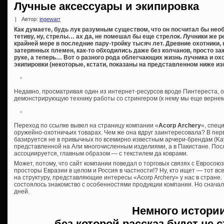
Лучные аксессуары и экипировка
|
Автор:
ingewarr
Как думаете, будь лук разумным существом, что он посчитал бы не
тетиву, ну, стрелы… ах да, не помешал бы еще стрелок. Лучники же 
крайней мере в последние пару-тройку тысяч лет. Древние охотники,
затерянных племен, как-то обходились даже без колчанов, просто з
руке, а теперь… Вот о разного рода облегчающих жизнь лучника и ох
экипировки (некоторые, кстати, показаны на представленном ниже из
Недавно, просматривая один из интернет-ресурсов вроде Пинтереста, о
демонстрирующую технику работы со стрингером (к нему мы еще вернем
Переход по ссылке вывел на страницу компании «
Acorp Archery
«, спец
оружейно-охотничьих товарах. Чем же она вдруг заинтересовала? В пер
базируется не в привычных по всемирно известным арчери-брендам (Kaya
представленной на Али многочисленным изделиями, а в Пакистане. Посл
ассоциируется, главным образом — с текстилем да коврами.
Может, потому, что сайт компании поведал о торговых связях с Евросою
просторы Евразии в целом и Россия в частности!? Ну, кто ищет — тот все
на структуру, представляющие интересы «Acorp Archery» у нас в стране. 
состоялось знакомство с особенностями продукции компании. Но снача
дней.
Немного истории
без которой рассказ будет не 