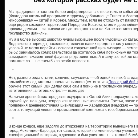
Мы традиционно намного более информированы относительно событий, 
(благодаря школьной программе и туризму добавим еще Египет, а благ
кинобоевикам — Китай и Корею). Между тем, если не отходить от пакиста
еще рядом соседних территорий Переднего Востока, стояли древнейшие
прочим, домами — за тысячи лет до того, как в том же Китае возникло
государство Шан-Инь.
Ну а в более высоких широтах чудом выжившее после чудовищных ката
Ледникового периода, население, включая наших предков, в силу специ
условий не могло перейти к основам современной цивилизации — землед
рыбу, занималось собирательством да охотилось себе потихоньку на т
вымирания «мамонтовой фауны» ряды животных. А в силу все той же ма
помышляло — не с кем было особо повоевать.
Нет, разного рода стычки, конечно, случались — об одной из них благод
альпийском леднике мы знаем очень много (см. статью «
Последний бой 
оружие этот самый Эци делал себе сам и погиб не в последнюю очередь 
изготовления, а готовых стрел — всего две.
Наличие древнейших городов и государств в Южной Азии подразумевало
оружейную, но и, увы, непрерывные военные конфликты. Третья, после 
появления древневосточная цивилизация — Хараппская (Индская) — пр
соответствующий «военно-промышленный комплекс» с гособоронзаказо
В конце концов, еще задолго до вторжения на территорию нынешнего П
город Мохенджо–Даро, да, тот самый, который по мнению ряда ученых,
«неофициальной истории», в древности был уничтожен… атомной бом