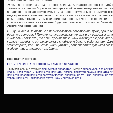
Удивил автопром: на 2013 год здесь было 3200 (!) автозаводов. Не пуг
заняты в основном сборкой малолитражек «Сузуки», выпуском запчасте
аппаратов, включая «грузовички» типа нашего «Муравья», штампуют еже
года в результате «новой автополитики» началось активное вхождение 
пакистанский рынок путем создания полноценных местных производств.
удастся прокатиться на каком-нибудь экзотическом «пазике», то бишь 
Автомобильного Завода).
P.S. Да, а что в Пакистане с производством собственно луков, вроде 
древнюю историю? Похоже, ситуация такая же, как и с «монгольским
символом «horsbow», то есть предназначенным в первую очередь для ст
коллег никогда не встречал лука с клеймом «сделано в Монголии». Даж
этой стране, как и родственной Бурятии, соревнования лучников я
любого национального праздника.
* * *
Еще статьи по теме:
Рейтинг чехлов для охотничьих луков и арбалетов
Опубликовано в рубрике
Для луков и арбалетов
| Метки:
аксессуары для оружи
колчан +для стрел
,
мир пакистан
,
пакистан бизнес
,
пакистан оружие
,
перчатка лу
пакистан
,
россия пакистан сотрудничество
,
снаряжение лучника
,
снаряжение ох
товары пакистан
,
экипировка охота
|
Комментариев нет »