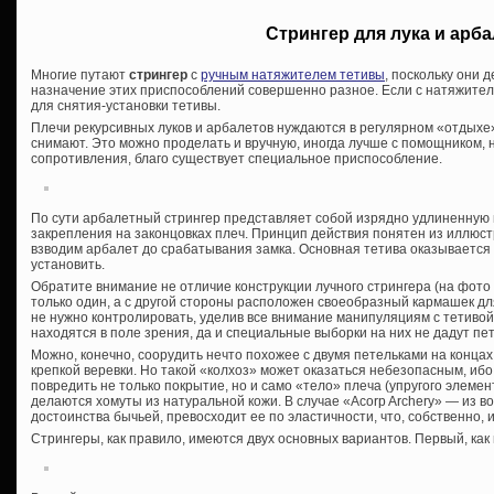
Стрингер для лука и арба
Многие путают
стрингер
с
ручным натяжителем тетивы
, поскольку они 
назначение этих приспособлений совершенно разное. Если с натяжителе
для снятия-установки тетивы.
Плечи рекурсивных луков и арбалетов нуждаются в регулярном «отдыхе»
снимают. Это можно проделать и вручную, иногда лучше с помощником, 
сопротивления, благо существует специальное приспособление.
По сути арбалетный стрингер представляет собой изрядно удлиненную 
закрепления на законцовках плеч. Принцип действия понятен из иллюстр
взводим арбалет до срабатывания замка. Основная тетива оказывается о
установить.
Обратите внимание не отличие конструкции лучного стрингера (на фото
только один, а с другой стороны расположен своеобразный кармашек для
не нужно контролировать, уделив все внимание манипуляциям с тетивой
находятся в поле зрения, да и специальные выборки на них не дадут пе
Можно, конечно, соорудить нечто похожее с двумя петельками на концах
крепкой веревки. Но такой «колхоз» может оказаться небезопасным, ибо
повредить не только покрытие, но и само «тело» плеча (упругого элеме
делаются хомуты из натуральной кожи. В случае «Acorp Archery» — из во
достоинства бычьей, превосходит ее по эластичности, что, собственно, 
Стрингеры, как правило, имеются двух основных вариантов. Первый, как