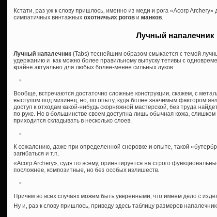
Кстати, раз уж к слову пришлось, именно из меди и рога «Acorp Archery
симпатичных винтажных
охотничьих рогов
и
манков
.
Лучный напалечник
Лучный напалечник
(Tabs) теснейшим образом смыкается с темой лучны
удержанию и как можно более правильному выпуску тетивы с одновреме
крайне актуально для любых более-менее сильных луков.
Вообще, встречаются достаточно сложные конструкции, скажем, с мета
выступом под мизинец, но, по опыту, куда более значимым фактором явл
доступ к отходам какой-нибудь скорняжной мастерской, без труда найде
по руке. Но в большинстве своем доступна лишь обычная кожа, слишком
приходится складывать в несколько слоев.
К сожалению, даже при определенной сноровке и опыте, такой «бутербр
загибаться и т.п.
«Acorp Archery», судя по всему, ориентируется на строго функциональн
посложнее, композитные, но без особых излишеств.
Причем во всех случаях можем быть уверенными, что имеем дело с изде
Ну и, раз к слову пришлось, приведу здесь таблицу размеров напалечник