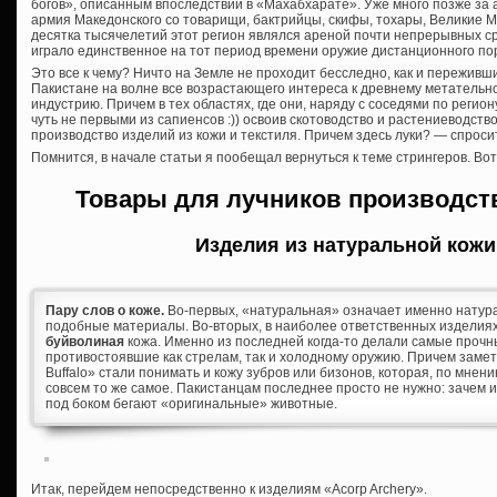
богов», описанным впоследствии в «Махабхарате». Уже много позже за 
армия Македонского со товарищи, бактрийцы, скифы, тохары, Великие 
десятка тысячелетий этот регион являлся ареной почти непрерывных с
играло единственное на тот период времени оружие дистанционного пора
Это все к чему? Ничто на Земле не проходит бесследно, как и переживш
Пакистане на волне все возрастающего интереса к древнему метательно
индустрию. Причем в тех областях, где они, наряду с соседями по регион
чуть не первыми из сапиенсов :)) освоив скотоводство и растениеводст
производство изделий из кожи и текстиля. Причем здесь луки? — спроси
Помнится, в начале статьи я пообещал вернуться к теме стрингеров. Вот
Товары для лучников производст
Изделия из натуральной кожи
Пару слов о коже.
Во-первых, «натуральная» означает именно натурал
подобные материалы. Во-вторых, в наиболее ответственных изделия
буйволиная
кожа. Именно из последней когда-то делали самые проч
противостоявшие как стрелам, так и холодному оружию. Причем заметь
Buffalo» стали понимать и кожу зубров или бизонов, которая, по мнени
совсем то же самое. Пакистанцам последнее просто не нужно: зачем и
под боком бегают «оригинальные» животные.
Итак, перейдем непосредственно к изделиям «Acorp Archery».