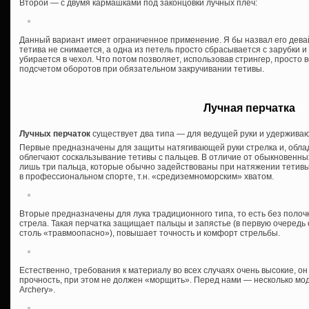
Второй — с двумя кармашками под законцовки лучных плеч:
Данный вариант имеет ограниченное применение. Я бы назвал его девайс
тетива не снимается, а одна из петель просто сбрасывается с зарубки и 
убирается в чехол. Что потом позволяет, использовав стрингер, просто 
подсчетом оборотов при обязательном закручивании тетивы.
Лучная перчатка
Лучных перчаток
существует два типа — для ведущей руки и удержива
Первые предназначены для защиты натягивающей руки стрелка и, облад
облегчают соскальзывание тетивы с пальцев. В отличие от обыкновенных
лишь три пальца, которые обычно задействованы при натяжении тетив
в профессиональном спорте, т.н. «средиземноморским» хватом.
Вторые предназначены для лука традиционного типа, то есть без полоч
стрела. Такая перчатка защищает пальцы и запястье (в первую очередь 
столь «травмоопасно»), повышает точность и комфорт стрельбы.
Естественно, требования к материалу во всех случаях очень высокие, он
прочность, при этом не должен «морщить». Перед нами — несколько мод
Archery».