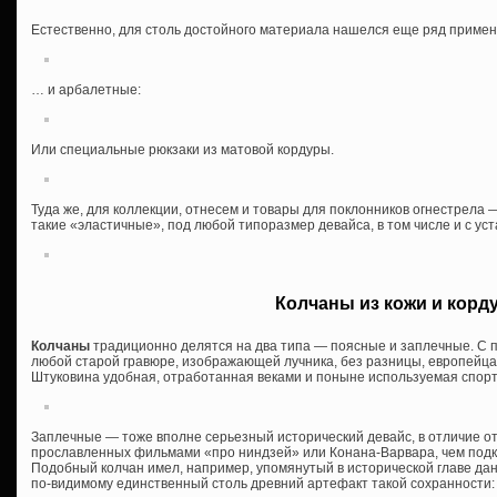
Естественно, для столь достойного материала нашелся еще ряд приме
… и арбалетные:
Или специальные рюкзаки из матовой кордуры.
Туда же, для коллекции, отнесем и товары для поклонников огнестрела 
такие «эластичные», под любой типоразмер девайса, в том числе и с ус
Колчаны из кожи и корд
Колчаны
традиционно делятся на два типа — поясные и заплечные. С 
любой старой гравюре, изображающей лучника, без разницы, европейца 
Штуковина удобная, отработанная веками и поныне используемая спор
Заплечные — тоже вполне серьезный исторический девайс, в отличие о
прославленных фильмами «про ниндзей» или Конана-Варвара, чем под
Подобный колчан имел, например, упомянутый в исторической главе дан
по-видимому единственный столь древний артефакт такой сохранности: