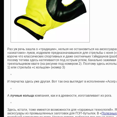
Раз уж речь зашла о «традиции», нельзя не остановиться на аксессуар
«азиатских» луков, издревле предназначавшихся для стрельбы с коня («
короче что классических спортивных и даже охотничьих тэйкдаунов (разб
посему тетива здесь натягивается под острым углом, банально зажима
трехпальцевом хвате (на рисунке под номером 2). Поэтому здесь исполь
1) или стрельба «с кольцом» (номер 3)
И перчатка здесь уже другая. Вот так она выглядит в исполнении «Acorp 
А
лучные кольца
компания, как и в древности, изготавливает из рога.
Здесь, кстати, тоже имеются возможности для «гаражных технологий». 
аксессуары из промышленных заготовок для ПЭТ-бутылок. В «
Полезных