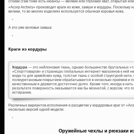
стойки (там тоже есть нюансы — мелкий или глубокий хват, открытая ил
«Acorp Archery» производит краги из кожи, замши и кордуры. Поскольку 
велики, то во многих изделиях используется обычная коровья кожа.
А это уже воловья замша:
Краги из кордуры
Кордура
— это нейлоновая ткань, однако большинство брутальных «т
«Спорттоваров» и страницах глобальных интернет-магазинов к ней н
когда-то для армейских нужд, толстая ткань с особой структурой нити
полиуретановым покрытием обрабатывается в несколько приёмов и п
качественным и держится достаточно долго. Кроме того, иногда в нить
результате поверхность оказывается как бы мохнатой, с ворсом, что п
истиранию.
Различных вариантов исполнения и расцветки у кордуровых краг от «Aco
несколько версий одной модели:
Оружейные чехлы и рюкзаки и