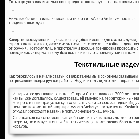
Есть еще устанавливаемые непосредственно на лук — так называемые
Ниже изображена одна из моделей кивера от «Acorp Archery», предназн
традиционных луков.
Кивер, по моему мнению, достаточно удобен именно для охоты с луком, 
стрел вполне хватает, даже с избытком — это все же не война. Единст
от оружия. Поэтому лучше пристрелку и вообще тренировки проводить с 
приводились к нормальному бою исключительно с примкнутым штыком.
Текстильные изде
Как говорилось в начале статьи, с Пакистаном мы в основном связываем 
потрясающие ковры ручной работы. Неудивительно, что эти направлени
История возделывания хлопка в Старом Свете началась 7000 лет на
как вы уже догадались, существовавшей именно на территории нынешн
которого и ныне красуется куст хлопчатника) и северо-западной Индии
немного похоже: штаб-квартира «Acorp Archery» находится на Kashmi
откуда происходит название популярнейшего кашемира.
С поправкой на современность добавим лишь, что текстиль это не тол
шерсть), но и искусственные/синтетические, а также разнообразные н
кордура.