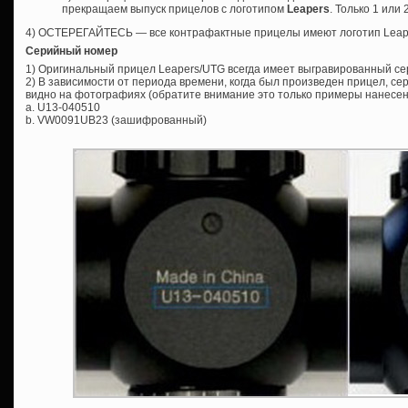
прекращаем выпуск прицелов с логотипом
Leapers
. Только 1 или
4) ОСТЕРЕГАЙТЕСЬ — все контрафактные прицелы имеют логотип Leap
Серийный номер
1) Оригинальный прицел Leapers/UTG всегда имеет выгравированный с
2) В зависимости от периода времени, когда был произведен прицел, се
видно на фотографиях (обратите внимание это только примеры нанесен
a. U13-040510
b. VW0091UB23 (зашифрованный)