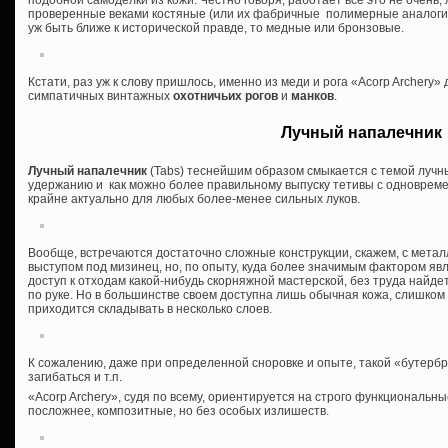
подобной самоделки из кожи. Честно говоря, работает все это не очень
проверенные веками костяные (или их фабричные полимерные аналоги)
уж быть ближе к исторической правде, то медные или бронзовые.
Кстати, раз уж к слову пришлось, именно из меди и рога «Acorp Archery
симпатичных винтажных
охотничьих рогов
и
манков
.
Лучный напалечник
Лучный напалечник
(Tabs) теснейшим образом смыкается с темой лучны
удержанию и как можно более правильному выпуску тетивы с одновреме
крайне актуально для любых более-менее сильных луков.
Вообще, встречаются достаточно сложные конструкции, скажем, с мета
выступом под мизинец, но, по опыту, куда более значимым фактором явл
доступ к отходам какой-нибудь скорняжной мастерской, без труда найде
по руке. Но в большинстве своем доступна лишь обычная кожа, слишком
приходится складывать в несколько слоев.
К сожалению, даже при определенной сноровке и опыте, такой «бутербр
загибаться и т.п.
«Acorp Archery», судя по всему, ориентируется на строго функциональн
посложнее, композитные, но без особых излишеств.