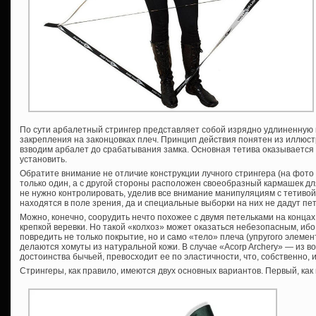
По сути арбалетный стрингер представляет собой изрядно удлиненную 
закрепления на законцовках плеч. Принцип действия понятен из иллюстр
взводим арбалет до срабатывания замка. Основная тетива оказывается о
установить.
Обратите внимание не отличие конструкции лучного стрингера (на фото
только один, а с другой стороны расположен своеобразный кармашек для
не нужно контролировать, уделив все внимание манипуляциям с тетивой
находятся в поле зрения, да и специальные выборки на них не дадут пе
Можно, конечно, соорудить нечто похожее с двумя петельками на концах
крепкой веревки. Но такой «колхоз» может оказаться небезопасным, ибо
повредить не только покрытие, но и само «тело» плеча (упругого элеме
делаются хомуты из натуральной кожи. В случае «Acorp Archery» — из во
достоинства бычьей, превосходит ее по эластичности, что, собственно, 
Стрингеры, как правило, имеются двух основных вариантов. Первый, как