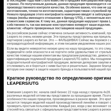
В последние годы нам стало известно о продаже контрафактной про
странах. По полученным данным, данная продукция производится «
производственного контроля качества. Особенно важно, что они не 
изготовления, точности изготовления, характеристикам служебной п
Немало продавцов этого контрафакта намеренно вводят в заблужден
товара (якобы имеющего отношение к бренду UTG), с непонятным из
клиентским сервисом. К тому же, данная продукция нарушает права 
собственность так как внешне конструктивно копирует наши издели
клиентов: «Ищите проверенных поставщиков нашей продукции».
На российском рынке сейчас отмечена сильная активность компаний, 
Leapers по очень низким ценам. Эти прицелы представлены как прицел
партнеров Leapers из Китая. Это — ФАЛЬШИВКА! Сейчас мы боремся с 
неправдоподобной информации, и этим письмом уведомляем наших росс
Если вы видите невероятно низкую цену на нашу продукцию, то это сли
подвергайте себя опасности и не портите себе удовольствие от стрельб
качестве помощи нашим клиентам мы предлагаем руководство, демонс
идентификации подлинной продукции Leapers/UTG optics. Мы поощряем
подозрительной контрафактной продукции, включая дилерские закупки и
отслеживать их и бороться с ними быстро и решительно. Заранее благо
которую они окажут в защите нашего бренда и пользователей нашей пр
Краткое руководство по определению оригин
LEAPERS/UTG
Компания Leapers Inc. начала свой бизнес 22 года назад с прицела 4х28.
различных моделей оптики мы представили за прошедшее время. Поэтому
особенностях наших прицелов, произведенных в разное время. Это крат
касается текущих моделей нашей производственной линейки и говорит о
проверить простым пользователям. Каждый раз, когда у вас возникает с
стесняйтесь связаться с официальным представителем Leapers в регио