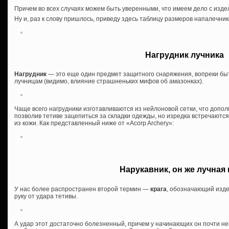
Причем во всех случаях можем быть уверенными, что имеем дело с изде
Ну и, раз к слову пришлось, приведу здесь таблицу размеров напалечник
Нагрудник лучника
Нагрудник
— это еще один предмет защитного снаряжения, вопреки б
лучницам (видимо, влияние страшненьких мифов об амазонках).
Чаще всего нагрудники изготавливаются из нейлоновой сетки, что допол
позволив тетиве зацепиться за складки одежды, но изредка встречаютс
из кожи. Как представленный ниже от «Acorp Archery»:
Нарукавник, он же лучная 
У нас более распространен второй термин —
крага
, обозначающий изд
руку от удара тетивы.
А удар этот достаточно болезненный, причем у начинающих он почти не