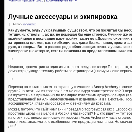
новинки
,
прицелы 2023
|
Комментариев нет »
Лучные аксессуары и экипировка
|
Автор:
ingewarr
Как думаете, будь лук разумным существом, что он посчитал бы не
тетиву, ну, стрелы… ах да, не помешал бы еще стрелок. Лучники же 
крайней мере в последние пару-тройку тысяч лет. Древние охотники,
затерянных племен, как-то обходились даже без колчанов, просто з
руке, а теперь… Вот о разного рода облегчающих жизнь лучника и ох
экипировки (некоторые, кстати, показаны на представленном ниже из
Недавно, просматривая один из интернет-ресурсов вроде Пинтереста, о
демонстрирующую технику работы со стрингером (к нему мы еще вернем
Переход по ссылке вывел на страницу компании «
Acorp Archery
«, спец
оружейно-охотничьих товарах. Чем же она вдруг заинтересовала? В пер
базируется не в привычных по всемирно известным арчери-брендам (Kaya
представленной на Али многочисленным изделиями, а в Пакистане. Посл
ассоциируется, главным образом — с текстилем да коврами.
Может, потому, что сайт компании поведал о торговых связях с Евросою
просторы Евразии в целом и Россия в частности!? Ну, кто ищет — тот все
на структуру, представляющие интересы «Acorp Archery» у нас в стране. 
состоялось знакомство с особенностями продукции компании. Но снача
дней.