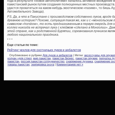
года в результате «новой автополитики» началось активное вхождение 
пакистанский рынок путем создания полноценных местных производств.
удастся прокатиться на каком-нибудь экзотическом «пазике», то бишь 
Автомобильного Завода).
P.S. Да, а что в Пакистане с производством собственно луков, вроде 
древнюю историю? Похоже, ситуация такая же, как и с «монгольским
символом «horsbow», то есть предназначенным в первую очередь для ст
коллег никогда не встречал лука с клеймом «сделано в Монголии». Даж
этой стране, как и родственной Бурятии, соревнования лучников я
любого национального праздника.
* * *
Еще статьи по теме:
Рейтинг чехлов для охотничьих луков и арбалетов
Опубликовано в рубрике
Для луков и арбалетов
| Метки:
аксессуары для оружи
колчан +для стрел
,
мир пакистан
,
пакистан бизнес
,
пакистан оружие
,
перчатка лу
пакистан
,
россия пакистан сотрудничество
,
снаряжение лучника
,
снаряжение ох
товары пакистан
,
экипировка охота
|
Комментариев нет »