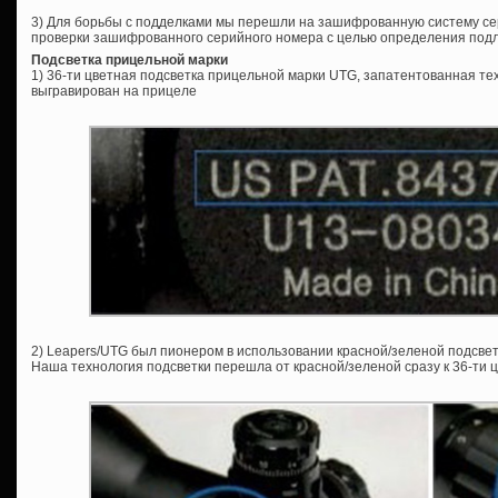
3) Для борьбы с подделками мы перешли на зашифрованную систему се
проверки зашифрованного серийного номера с целью определения под
Подсветка прицельной марки
1) 36-ти цветная подсветка прицельной марки UTG, запатентованная те
выгравирован на прицеле
2) Leapers/UTG был пионером в использовании красной/зеленой подсвет
Наша технология подсветки перешла от красной/зеленой сразу к 36-ти ц