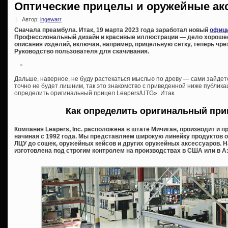
Оптические прицелы и оружейные акс
|
Автор:
ingewarr
Сначала преамбула. Итак, 19 марта 2023 года заработал новый
офици
Профессиональный дизайн и красивые иллюстрации — дело хорошее,
описания изделий, включая, например, прицельную сетку, теперь ч
Руководство пользователя для скачивания.
Дальше, наверное, не буду растекаться мыслью по древу — сами зайдете 
точно не будет лишним, так это знакомство с приведенной ниже публик
определить оригинальный прицел Leapers/UTG». Итак.
Как определить оригинальный при
Компания Leapers, Inc. расположена в штате Мичиган, производит и 
начиная с 1992 года. Мы представляем широкую линейку продуктов о
ЛЦУ до сошек, оружейных кейсов и других оружейных аксессуаров. 
изготовлена под строгим контролем на производствах в США или в А