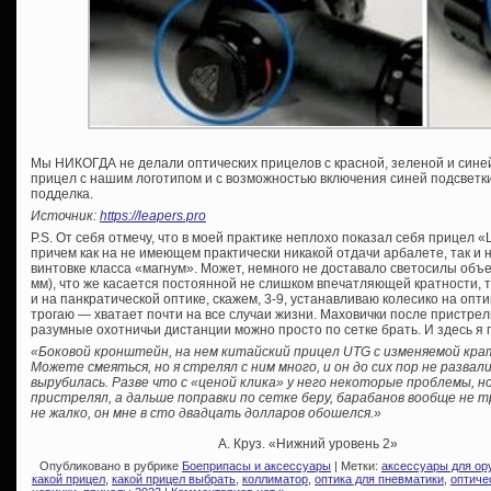
Мы НИКОГДА не делали оптических прицелов с красной, зеленой и сине
прицел с нашим логотипом и с возможностью включения синей подсветк
подделка.
Источник:
https://leapers.pro
P.S. От себя отмечу, что в моей практике неплохо показал себя прицел «
причем как на не имеющем практически никакой отдачи арбалете, так 
винтовке класса «магнум». Может, немного не доставало светосилы объе
мм), что же касается постоянной не слишком впечатляющей кратности, т
и на панкратической оптике, скажем, 3-9, устанавливаю колесико на оп
трогаю — хватает почти на все случаи жизни. Маховички после пристрелк
разумные охотничьи дистанции можно просто по сетке брать. И здесь я
«Боковой кронштейн, на нем китайский прицел UTG с изменяемой кра
Можете смеяться, но я стрелял с ним много, и он до сих пор не развал
вырубилась. Разве что с «ценой клика» у него некоторые проблемы, но
пристрелял, а дальше поправки по сетке беру, барабанов вообще не тр
не жалко, он мне в сто двадцать долларов обошелся.»
А. Круз. «Нижний уровень 2»
Опубликовано в рубрике
Боеприпасы и аксессуары
| Метки:
аксессуары для ор
какой прицел
,
какой прицел выбрать
,
коллиматор
,
оптика для пневматики
,
оптиче