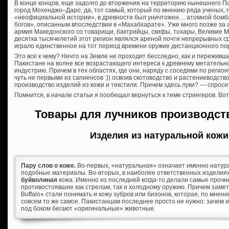
В конце концов, еще задолго до вторжения на территорию нынешнего П
город Мохенджо–Даро, да, тот самый, который по мнению ряда ученых,
«неофициальной истории», в древности был уничтожен… атомной бом
богов», описанным впоследствии в «Махабхарате». Уже много позже за 
армия Македонского со товарищи, бактрийцы, скифы, тохары, Великие 
десятка тысячелетий этот регион являлся ареной почти непрерывных с
играло единственное на тот период времени оружие дистанционного пора
Это все к чему? Ничто на Земле не проходит бесследно, как и переживш
Пакистане на волне все возрастающего интереса к древнему метательно
индустрию. Причем в тех областях, где они, наряду с соседями по регион
чуть не первыми из сапиенсов :)) освоив скотоводство и растениеводст
производство изделий из кожи и текстиля. Причем здесь луки? — спроси
Помнится, в начале статьи я пообещал вернуться к теме стрингеров. Вот
Товары для лучников производст
Изделия из натуральной кожи
Пару слов о коже.
Во-первых, «натуральная» означает именно натурал
подобные материалы. Во-вторых, в наиболее ответственных изделия
буйволиная
кожа. Именно из последней когда-то делали самые проч
противостоявшие как стрелам, так и холодному оружию. Причем заметь
Buffalo» стали понимать и кожу зубров или бизонов, которая, по мнени
совсем то же самое. Пакистанцам последнее просто не нужно: зачем и
под боком бегают «оригинальные» животные.