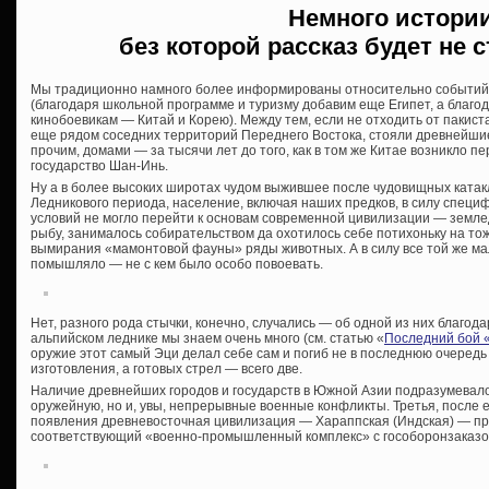
Немного истории
без которой рассказ будет не 
Мы традиционно намного более информированы относительно событий, 
(благодаря школьной программе и туризму добавим еще Египет, а благ
кинобоевикам — Китай и Корею). Между тем, если не отходить от пакиста
еще рядом соседних территорий Переднего Востока, стояли древнейшие
прочим, домами — за тысячи лет до того, как в том же Китае возникло
государство Шан-Инь.
Ну а в более высоких широтах чудом выжившее после чудовищных ката
Ледникового периода, население, включая наших предков, в силу специ
условий не могло перейти к основам современной цивилизации — землед
рыбу, занималось собирательством да охотилось себе потихоньку на т
вымирания «мамонтовой фауны» ряды животных. А в силу все той же ма
помышляло — не с кем было особо повоевать.
Нет, разного рода стычки, конечно, случались — об одной из них благод
альпийском леднике мы знаем очень много (см. статью «
Последний бой 
оружие этот самый Эци делал себе сам и погиб не в последнюю очередь 
изготовления, а готовых стрел — всего две.
Наличие древнейших городов и государств в Южной Азии подразумевало
оружейную, но и, увы, непрерывные военные конфликты. Третья, после 
появления древневосточная цивилизация — Хараппская (Индская) — пр
соответствующий «военно-промышленный комплекс» с гособоронзаказо