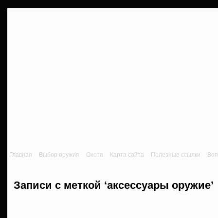
Главная
Выбор оружия
Охота
Карта сайта
Полезные ссылки
Воп
Записи с меткой ‘аксессуары оружие’