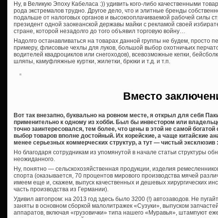
Ну, в Великую Эпоху Кабеласа :)) удивить кого-либо качественными това
рода экстремалов трудно. Другое дело, что и элитные бренды собствен
подальше от налоговых органов и высокооплачиваемой рабочей силы с
президент одной заокеанской державы майки с рекламой своей избират
стране, которой незадолго до того объявил торговую войну…
Надолго останавливаться на товарах данной группы не будем, просто пе
примеру, флисовые чехлы для луков, большой выбор охотничьих перчато
водителей квадроциклов или снегоходов), всевозможные кепки, бейсбол
шляпы, камуфляжные куртки, жилетки, брюки и т.д. и т.п.
Вместо заключен
Вот так внезапно, буквально на ровном месте, я открыл для себя Пак
применительно к одному из хобби. Был бы инвестором или владельц
точно заинтересовался, тем более, что цены в этой не самой богатой
выбор товаров вполне достойный. Их корейские, а чаще китайские ан
менее серьезных коммерческих структур, а тут — чистый эксклюзив :)
Но благодаря сотрудникам из упомянутой в начале статьи структуры об
неожиданного.
Ну, понятно — сельскохозяйственная продукции, изделия ремесленников,
спорта (оказывается, 70 процентов мирового производства мячей разли
имеем еще и, скажем, выпуск качественных и дешевых хирургических и
часть производства из Германии).
Удивил автопром: на 2013 год здесь было 3200 (!) автозаводов. Не пуг
заняты в основном сборкой малолитражек «Сузуки», выпуском запчасте
аппаратов, включая «грузовички» типа нашего «Муравья», штампуют еже