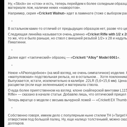
Ну, «Stock» он «сток» и есть, теперь перейдем к более солидным образц
материале лож, наличии неких «наворотов».
Например, серия «
Crickett Walnut
» идет в ламинате (тоже с выбором рас
В остальном каких-то отличий от предыдущих образцов нет, разве что ц
Следующая линейка называется очень длинно «
Cricket Rifle with 1/2 x
то же, что и было раньше, но ствол с внешней резьбой 1/2» x 28 и над
Пикатинни.
Далее идет «тактический» образец — «
Crickett “Alloy” Model 6061
«.
Некое «АРкоподобное» (на мой взгляд, не очень симпатичное) изделие. 
«магпуловская» подствольная рельса, но в остальном… Хотя поклонника
Выпускается, кстати, исключительно в калибре .22LR (5,6×15,6 мм). Цен
расцветки (если еще зелененькая) и материала ствола.
О куда более приятственном на взгляд клоне снайперской винтовки L115A
Rifle» — сказано в начале статьи. Добавлю лишь, что оптический прицел 
Теперь вкратце о модели с весьма вычурной ложей — «Crickett EX Thumb 
Собственно говоря, имеем дело с популярным ныне стилем ТН («Target H
отверстием под большой палец. Ну, еще налицо толстенький, можно сказ
долларов.