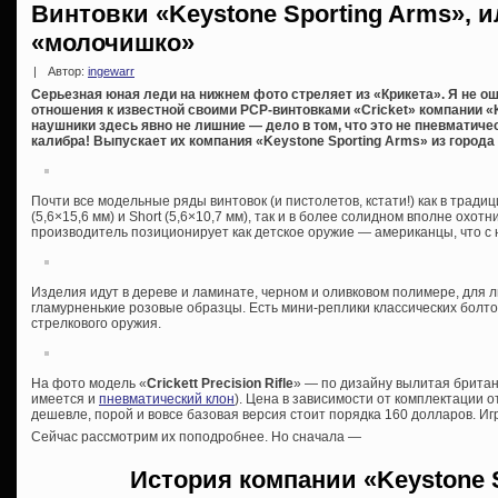
Винтовки «Keystone Sporting Arms», 
«молочишко»
|
Автор:
ingewarr
Серьезная юная леди на нижнем фото стреляет из «Крикета». Я не о
отношения к известной своими PCP-винтовками «Cricket» компании «К
наушники здесь явно не лишние — дело в том, что это не пневматичес
калибра! Выпускает их компания «Keystone Sporting Arms» из город
Почти все модельные ряды винтовок (и пистолетов, кстати!) как в тра
(5,6×15,6 мм) и Short (5,6×10,7 мм), так и в более солидном вполне охот
производитель позиционирует как детское оружие — американцы, что с 
Изделия идут в дереве и ламинате, черном и оливковом полимере, для
гламурненькие розовые образцы. Есть мини-реплики классических болто
стрелкового оружия.
На фото модель «
Crickett Precision Rifle
» — по дизайну вылитая британс
имеется и
пневматический клон
). Цена в зависимости от комплектации о
дешевле, порой и вовсе базовая версия стоит порядка 160 долларов. Иг
Сейчас рассмотрим их поподробнее. Но сначала —
История компании «Keystone 