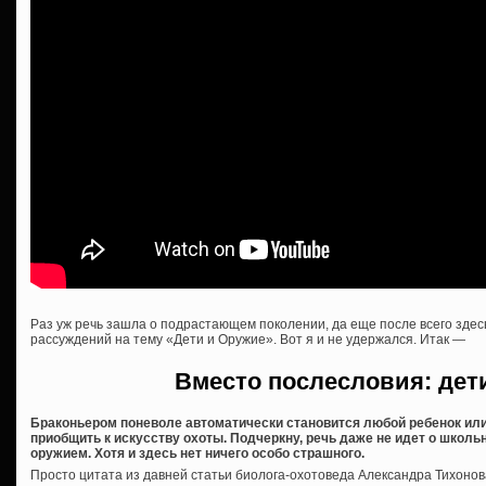
Раз уж речь зашла о подрастающем поколении, да еще после всего здес
рассуждений на тему «Дети и Оружие». Вот я и не удержался. Итак —
Вместо послесловия: дет
Браконьером поневоле автоматически становится любой ребенок или 
приобщить к искусству охоты. Подчеркну, речь даже не идет о школь
оружием. Хотя и здесь нет ничего особо страшного.
Просто цитата из давней статьи биолога-охотоведа Александра Тихонов