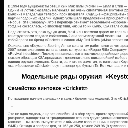
В 1994 году аукционисты отец и сын МакНилы (McNeil) — Билл и Стив 
Одним из лотов оказалась маленькая, но очень симпатичная винтовка 22
Выяснив у владельца телефон производителя, будущие «фабриканты» с
партии подобных изделий, однако услышали предложение приобрести вс
«Rogue Rifle Company», что в переводе означает веселенькие «озорник
тогда не состоялась, но впоследствии, как бы то ни было, KSA стала об
Надо сказать, что, пока суд да дело, МакНилы времени даром не теряли
конструкторами создали собственный аналог молодежной мелкашки — «Da
собой права на бренд «Crickett» и слоган «My First Rifle» («Моя первая в
Официально «Keystone Sporting Arms» со штатом работников из четырех (!
2007 поглотила своего изначального конкурента «Rogue Rifle Company»
«Revival Industries». Последняя занимается в том числе дизайном и де
к своим образцам KSA предлагает дополнительно шикарнейший выбор л
единиц оружия ежегодно. Кстати, если кто не заметил, то винтовки «Keys
«калибровских» «Cricket» несут на конце две буквы «Т». Вот мы нашли и е
Модельные ряды оружия «Keyston
Семейство винтовок «Crickett»
По традиции начнем с младших и самых бюджетных моделей. Это «
Cric
Это не одна модель, а целая линейка. И выбор здесь просто чудовищн
раскраски, одноцветки от традиционного черного до уже упоминавшегося 
главное — винтовки выпускаются с обычными вороненными и нержавеющим
WMR). Отсюда и разброс цен, от 162 до 250, точнее 249.96 (!) долларов.