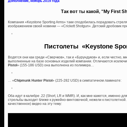
Дополнение, ноябрь 2019 года
Так вот ты какой, “My First S
Компания «Keystone Sporting Arms» таки сподобилась порадовать стр
изображением своей новинки — «Crickett Shotgun». Детский дробовик пр
Пистолеты «Keystone Spor
Водятся они как среди «Сверчков», так и «Бурундуков» и, если честно,
выполненные на базе основных изделий компании. Отличаются исключи
Pistol
» (155-186 USD) она выполнена из полимера…
… «
Chipmunk Hunter Pistol
» (225-282 USD) в симпатичном ламинате:
Оба идут в калибре .22 (Short, LR и WMR). И, как мне кажется, именно 
стрельбы выходит ближе к ружейно-винтовочной, нежели к пистолетной. 
качественное) видео на эту тему: