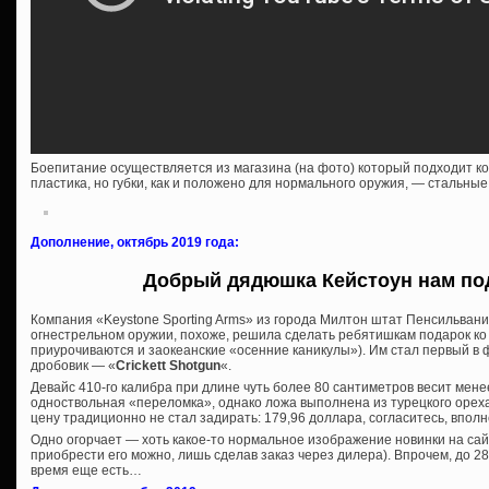
Боепитание осуществляется из магазина (на фото) который подходит ко
пластика, но губки, как и положено для нормального оружия, — стальные
Дополнение, октябрь 2019 года:
Добрый дядюшка Кейстоун нам под
Компания «Keystone Sporting Arms» из города Милтон штат Пенсильвани
огнестрельном оружии, похоже, решила сделать ребятишкам подарок ко 
приурочиваются и заокеанские «осенние каникулы»). Им стал первый в
дробовик — «
Crickett Shotgun
«.
Девайс 410-го калибра при длине чуть более 80 сантиметров весит мене
одноствольная «переломка», однако ложа выполнена из турецкого ореха
цену традиционно не стал задирать: 179,96 доллара, согласитесь, вполн
Одно огорчает — хоть какое-то нормальное изображение новинки на сайт
приобрести его можно, лишь сделав заказ через дилера). Впрочем, до 
время еще есть…