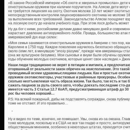
«В законе Российской империи «Об охоте и звериных промыслах» дети м
огнестрельным оружием при наличии поручителя. На Аляске дети могут о
не требуется лицензия на охоту. Охотник моложе 10 лет может охотитьс
непосредственным контролем лицензированного охотника не моложе 18 
за выполнение всех требований. Законодательство Аляски поощряет взр
на лосиную охоту до начала учебного года. При этом лося добыть может
Ну да бог с ними, российскими делами давно минувших дней и современ
нарастает давление антиоружейного лобби. Правда, большинство атак п
американский дух еще силен:
«Моя семья занимается огнестрельным оружием в Америке с тех пор, ка
Каролине в 1750 году. Каждое поколение научилось безопасно обращать
около семи лет, в минувшую “эпоху разума”, прежде чем американцы ста
(она же культурное безумие). Мои сыновья и внуки были обучены оружи
годы обучению молодых охотников, которые ценят свое наследие.» Джим
Наши люди традиционно не верят в петиции и митинги, а предпочитаю
оторванный от реальности закон обречен на неисполнение. Это тако
проводимый всеми здравомыслящими людьми. Как и простые охотник
оружием охотинспекторы, участковые и районные прокуроры. Особенн
сколько неотъемлемая часть образа жизни. Так было, так есть и так 
сажать пацанов за руль своего авто, чтобы доехать последние сто-дв
имеется часть 3 Статьи 12.7 КоАП, предусматривающая штраф до 30 т
рос бы человек хороший…
P.S. На всякий пожарный, дабы не подставлять сограждан, снова публи
тоже не отстают. И это правильно…
Ну и видео по теме, конечно, не помешает. Увы, снова из-за океана. Глав
тоже молодцом, поскольку и в США не все так гладко и просто, антиоруж
общественным мнением, особенно в некоторых штатах, приходится счит