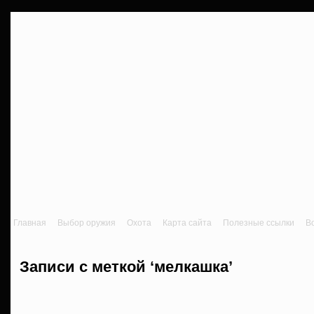
Главная
Выбор оружия
Охота
Карта сайта
Полезные ссылки
В
Записи с меткой ‘мелкашка’