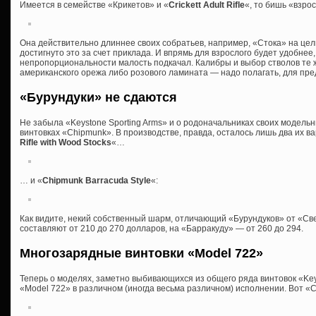
Имеется в семействе «Крикетов» и «
Crickett Adult Rifle
«, то бишь «взро
Она действительно длиннее своих собратьев, например, «Стока» на целы
достигнуто это за счет приклада. И впрямь для взрослого будет удобнее,
непропорциональности малость подкачал. Калибры и выбор стволов те ж
американского орежа либо розового ламината — надо полагать, для пре
«Бурундуки» не сдаются
Не забыла «Keystone Sporting Arms» и о родоначальниках своих модель
винтовках «Chipmunk». В производстве, правда, осталось лишь два их в
Rifle with Wood Stocks
«…
… и «
Chipmunk Barracuda Style
«:
Как видите, некий собственный шарм, отличающий «Бурундуков» от «Св
составляют от 210 до 270 долларов, на «Барракуду» — от 260 до 294.
Многозарядные винтовки «Model 722»
Теперь о моделях, заметно выбивающихся из общего ряда винтовок «Key
«Model 722» в различном (иногда весьма различном) исполнении. Вот «Cri